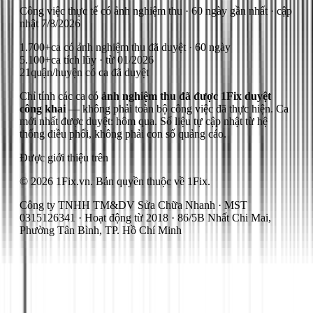
Công việc thực tế có ảnh nghiệm thu
· 60 ngày gần nhất
· cập
nhật
7/8/2026
1.700+
ca có ảnh nghiệm thu đã duyệt · 60 ngày
5.100+
ca tích lũy · từ 01/2026
21
quận/huyện có ca đã duyệt
Chỉ tính các ca có
ảnh nghiệm thu đã được 1Fix duyệt
công khai
— không phải toàn bộ công việc đã thực hiện.
Ca
mới nhất được duyệt: hôm qua.
Số liệu tự cập nhật từ hệ
thống điều phối, không phải con số quảng cáo.
Được giới thiệu trên
© 2026 1Fix.vn. Bản quyền thuộc về 1Fix.
Công ty TNHH TM&DV Sửa Chữa Nhanh · MST
0315126341 · Hoạt động từ 2018 · 86/5B Nhất Chi Mai,
Phường Tân Bình, TP. Hồ Chí Minh