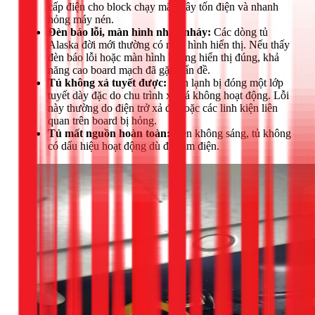
cấp điện cho block chạy mãi, gây tốn điện và nhanh
hỏng máy nén.
Đèn báo lỗi, màn hình nhấp nháy:
Các dòng tủ
Alaska đời mới thường có màn hình hiển thị. Nếu thấy
đèn báo lỗi hoặc màn hình không hiển thị đúng, khả
năng cao board mạch đã gặp vấn đề.
Tủ không xả tuyết được:
Dàn lạnh bị đóng một lớp
tuyết dày đặc do chu trình xả đá không hoạt động. Lỗi
này thường do điện trở xả đá hoặc các linh kiện liên
quan trên board bị hỏng.
Tủ mất nguồn hoàn toàn:
Đèn không sáng, tủ không
có dấu hiệu hoạt động dù đã cắm điện.