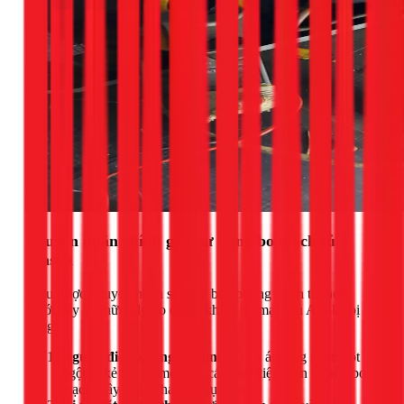
Nguyên nhân chính gây hư hỏng bo mạch tủ
Alaska
Hiểu được nguyên nhân sẽ giúp bạn phòng tránh tốt hơn.
Dưới đây là những lý do chính khiến bo mạch tủ Alaska bị
hỏng:
Nguồn điện không ổn định:
Điện áp tăng giảm đột
ngột là kẻ thù số một của các linh kiện điện tử trên bo
mạch, gây chập cháy IC, tụ điện.