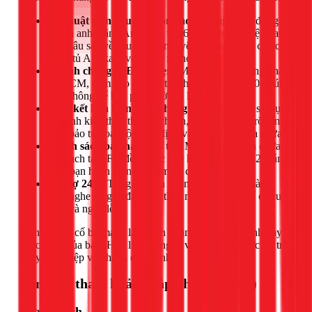
Kỹ thuật viên chuyên môn cao:
Đội ngũ thợ, đứng
đầu là anh Đặng Anh Huy với 6 năm kinh nghiệm, am
hiểu sâu sắc về cấu tạo và nguyên lý hoạt động của các
dòng tủ Alaska Inverter và mono.
Nhanh chóng & Đúng hẹn:
Mạng lưới thợ rộng khắp
TPHCM, đảm bảo có mặt tại nhà bạn chỉ sau 30 phút
gọi, không để bạn phải chờ đợi lâu.
Cam kết linh kiện chính hãng:
Chúng tôi chỉ sử dụng
các linh kiện thay thế đạt chuẩn, có nguồn gốc rõ ràng,
đảm bảo tủ hoạt động ổn định và bền bỉ sau sửa chữa.
Chính sách bảo hành uy tín:
Mọi dịch vụ sửa chữa
bo mạch tại 1Fix đều được bảo hành từ 6 đến 12 tháng,
giúp bạn hoàn toàn yên tâm sử dụng.
Hỗ trợ 24/7:
Tổng đài của chúng tôi luôn sẵn sàng
lắng nghe và giải đáp mọi thắc mắc của bạn, kể cả cuối
tuần và ngày lễ.
Đừng để sự cố bo mạch làm gián đoạn việc kinh doanh hay
cuộc sống của bạn. Hãy liên hệ ngay với 1Fix để được hỗ trợ
chuyên nghiệp và nhanh chóng nhất!
Bảng giá tham khảo (Cập nhật 03/2026)
Sửa tủ lạnh