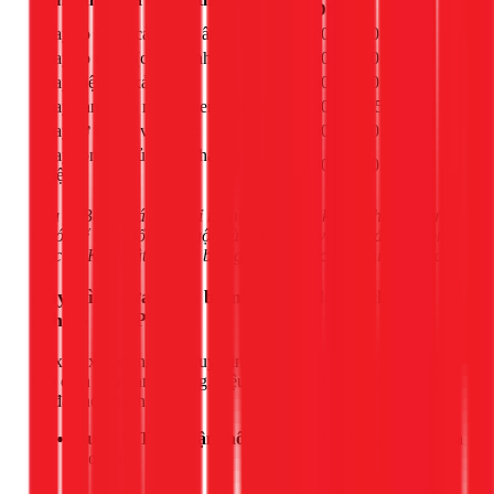
(VNĐ)
Thay sò lạnh (cảm biến âm)
550.000 - 850.000đ
Thay sò nóng (cầu chì nhiệt)
550.000 - 850.000đ
Thay điện trở xả đá
550.000 - 850.000đ
Thay cảm biến nhiệt (thermostat)
750.000 - 1.050.000đ
Thay rờ le bảo vệ block
650.000 - 850.000đ
Thay ron cửa tủ (ngăn thất thoát
280.000 - 320.000đ
nhiệt)
Lưu ý: Bảng giá trên chỉ mang tính tham khảo, chi phí thực
tế có thể thay đổi tùy thuộc vào model tủ và mức độ hư hỏng
thực tế. Kỹ thuật viên sẽ báo giá chính xác sau khi kiểm tra.
Quy trình sửa chữa bo mạch tủ Alaska chuyên
nghiệp tại TPHCM
1Fix đã xây dựng một quy trình làm việc chuẩn hóa để đảm
bảo dịch vụ nhanh chóng, hiệu quả và mang lại sự hài lòng
tối đa cho khách hàng.
Bước 1: Tiếp nhận thông tin:
Khách hàng liên hệ qua
Hotline