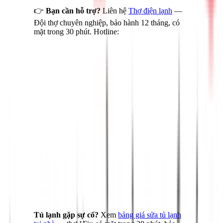
👉
Bạn cần hỗ trợ?
Liên hệ
Thợ điện lạnh
—
Đội thợ chuyên nghiệp, bảo hành 12 tháng, có
mặt trong 30 phút. Hotline:
028 3890 9294
Tủ lạnh gặp sự cố?
Xem
bảng giá sửa tủ lạnh