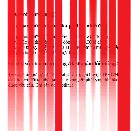
Gọi ngay 1Fix
Câu hỏi thường gặp
Sửa board tủ đông Alaska giá bao nhiêu?
Chi phí sửa chữa phụ thuộc vào lỗi cụ thể và linh kiện cần
thay. Mức giá tham khảo dao động từ 550.000đ đến
1.050.000đ. Kỹ thuật viên của 1Fix sẽ kiểm tra miễn phí và
báo giá chính xác trước khi thực hiện.
Có thợ sửa board tủ đông Alaska gần tôi không?
1Fix có đội thợ trực 24/7 tại tất cả các quận huyện TPHCM,
cam kết có mặt tại nhà bạn trong vòng 30 phút sau khi nhận
được yêu cầu. Chỉ cần gọi Hotline: