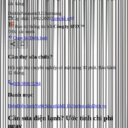
các hãng
Daikin
Panasonic
LG
Samsung
Cập nhật:
18/02/2026
Xem hồ sơ
Bảo trợ thông tin bởi
Công ty 1FIX™
Đã xác minh
Quay lại
Điện lạnh
Cần thợ sửa chữa?
Đội ngũ thợ chuyên nghiệp có mặt trong 30 phút. Bảo hành
12 tháng.
028 3890 9294
Danh mục
Điện
Điện lạnh
Nước
Sửa nhà
Mã lỗi
Hướng dẫn
Dịch vụ
Cần sửa điện lạnh?
Ước tính chi phí
ngay