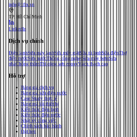
info@1fix.vn
TP. Hồ Chí Minh
LinkedIn
Dịch vụ chính
Điện lạnh
Sửa máy lạnh
Sửa máy giặt
Sửa tủ lạnh
Sửa điện
Thợ
điện nước
Sửa nước
Thông cống nghẹt
Sửa máy bơm
Sửa
nhà
Chống thấm
Thi công sơn epoxy
Vách thạch cao
Hỗ trợ
Bảng giá dịch vụ
Bảng giá sửa điện nước
Case Study thực tế
Bảng mã lỗi thiết bị
Kiến thức điện lạnh
Kiến thức điện nước
Nhật ký công việc
Chính sách bảo hành
Đặt hẹn