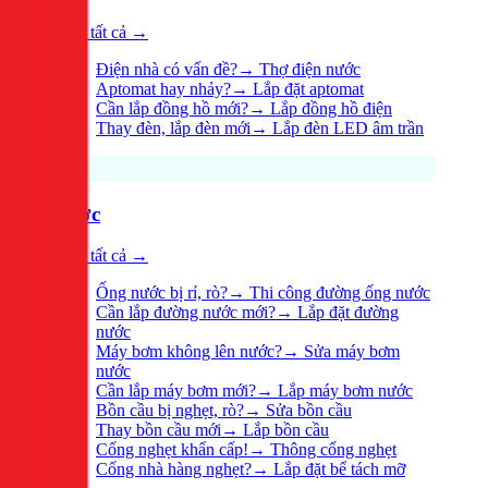
Xem tất cả →
Điện nhà có vấn đề?
→
Thợ điện nước
Aptomat hay nhảy?
→
Lắp đặt aptomat
Cần lắp đồng hồ mới?
→
Lắp đồng hồ điện
Thay đèn, lắp đèn mới
→
Lắp đèn LED âm trần
Nước
Xem tất cả →
Ống nước bị rỉ, rò?
→
Thi công đường ống nước
Cần lắp đường nước mới?
→
Lắp đặt đường
nước
Máy bơm không lên nước?
→
Sửa máy bơm
nước
Cần lắp máy bơm mới?
→
Lắp máy bơm nước
Bồn cầu bị nghẹt, rò?
→
Sửa bồn cầu
Thay bồn cầu mới
→
Lắp bồn cầu
Cống nghẹt khẩn cấp!
→
Thông cống nghẹt
Cống nhà hàng nghẹt?
→
Lắp đặt bể tách mỡ