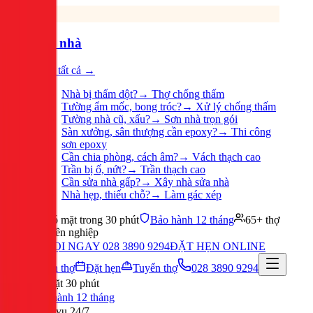
Sửa nhà
Xem tất cả →
Nhà bị thấm dột?
→
Thợ chống thấm
Tường ẩm mốc, bong tróc?
→
Xử lý chống thấm
Tường nhà cũ, xấu?
→
Sơn nhà trọn gói
Sàn xưởng, sân thượng cần epoxy?
→
Thi công
sơn epoxy
Cần chia phòng, cách âm?
→
Vách thạch cao
Trần bị ố, nứt?
→
Trần thạch cao
Cần sửa nhà gấp?
→
Xây nhà sửa nhà
Nhà hẹp, thiếu chỗ?
→
Làm gác xép
Có mặt trong 30 phút
Bảo hành 12 tháng
65+ thợ
chuyên nghiệp
GỌI NGAY 028 3890 9294
ĐẶT HẸN ONLINE
Tuyển thợ
Đặt hẹn
Tuyển thợ
028 3890 9294
Có mặt 30 phút
Bảo hành 12 tháng
Phục vụ 24/7