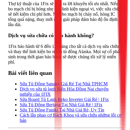
Thợ kỹ thuật của 1Fix sẽ đưa ra lời khuyên tối ưu nhất. Nếu
bo mạch chỉ bị hỏng nhẹ các linh kiện ngoại vi, việc sửa chữa
sẽ tiết kiệm chi phí hơn. Nếu bo mạch bị cháy nổ, hỏng IC
tổng quá nặng, thay mới sẽ là giải pháp đảm bảo độ ổn định
lâu dài.
Dịch vụ sửa chữa có bảo hành không?
1Fix bảo hành từ 6 đến 12 tháng cho tất cả dịch vụ sửa chữa
và thay thế linh kiện bo mạch tủ đông Alaska. Mọi sự cố phát
sinh trong thời gian bảo hành sẽ được chúng tôi xử lý miễn
phí.
Bài viết liên quan
Sửa Tủ Đông Sanaky Giá Rẻ Tại Nhà TPHCM
Dịch vụ sửa tủ lạnh Biên Hòa Đồng Nai chuyên
nghiệp của 1FIX
Sửa Board Tủ Lạnh Beko Inverter Giá Rẻ | 1Fix
Sửa Tủ Đông Berjaya Tại Nhà Giá Rẻ | 1Fix
Sửa Tủ Đông Funiki Tại Nhà Giá Rẻ, Uy Tín
Cách lắp phao cơ Bách Khoa và sửa chữa những lỗi cơ
bản