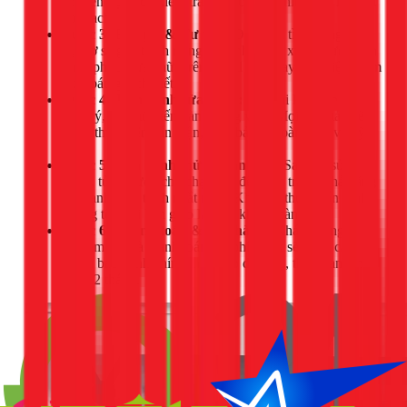
chuyên dụng để kiểm tra và xác định chính xác lỗi trên
bo mạch.
Bước 3: Báo giá & Tư vấn:
Dựa trên tình trạng thực
tế, thợ sẽ giải thích rõ nguyên nhân, đề xuất phương án
khắc phục (sửa chữa trên board hay thay linh kiện) kèm
theo báo giá chi tiết.
Bước 4: Tiến hành sửa chữa:
Chỉ khi khách hàng
đồng ý, thợ mới tiến hành công việc. Mọi thao tác đều
được thực hiện cẩn thận, đảm bảo an toàn điện và kỹ
thuật.
Bước 5: Vận hành thử & Bàn giao:
Sau khi sửa
xong, tủ sẽ được cho chạy thử để kiểm tra lại khả năng
làm lạnh, chu trình ngắt nghỉ. Khi mọi thứ đã ổn định,
chúng tôi mới bàn giao lại cho khách hàng.
Bước 6: Thanh toán & Bảo hành:
Khách hàng
nghiệm thu và thanh toán chi phí. 1Fix sẽ cung cấp
phiếu bảo hành chính thức cho dịch vụ, thời gian lên
đến 12 tháng.