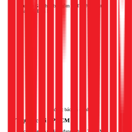
Lưu ý:
Giá chưa bao gồm VAT 10% và vật tư
thay thế. Liên hệ
Gọi ngay 1Fix
để được báo giá chính xác.
📍 Thợ trực tại TPHCM
Đội thợ của
Đặng Anh Huy
đang trực tại TPHCM.