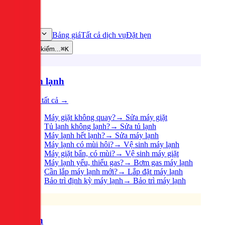
Bảng giá
Tất cả dịch vụ
Đặt hẹn
Dịch vụ
Tìm kiếm...
⌘K
Điện lạnh
Xem tất cả →
Máy giặt không quay?
→
Sửa máy giặt
Tủ lạnh không lạnh?
→
Sửa tủ lạnh
Máy lạnh hết lạnh?
→
Sửa máy lạnh
Máy lạnh có mùi hôi?
→
Vệ sinh máy lạnh
Máy giặt bẩn, có mùi?
→
Vệ sinh máy giặt
Máy lạnh yếu, thiếu gas?
→
Bơm gas máy lạnh
Cần lắp máy lạnh mới?
→
Lắp đặt máy lạnh
Bảo trì định kỳ máy lạnh
→
Bảo trì máy lạnh
Điện