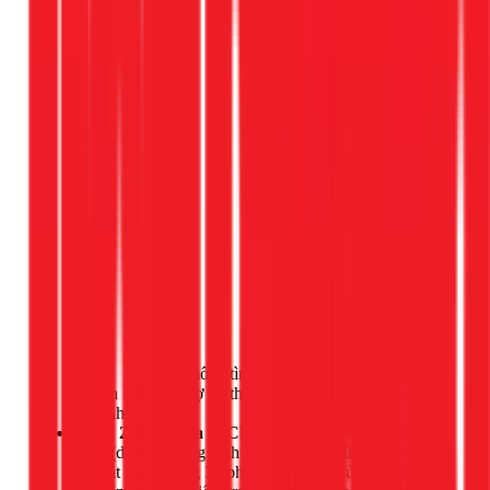
Gọi ngay 1Fix
, mô tả tình trạng tủ. Nhân viên tư vấn
sẽ hẹn lịch cho thợ kỹ thuật đến nhà trong thời gian
sớm nhất.
Bước 2: Kiểm tra & Chẩn đoán:
Kỹ thuật viên của
1Fix (do anh Đặng Anh Huy và đội ngũ phụ trách) sẽ
có mặt trong vòng 30 phút. Chúng tôi sử dụng thiết bị