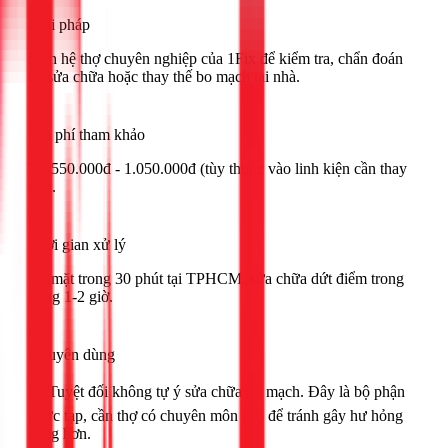
Giải pháp
Liên hệ thợ chuyên nghiệp của 1Fix để kiểm tra, chẩn đoán
và sửa chữa hoặc thay thế bo mạch tại nhà.
Chi phí tham khảo
Từ 550.000đ - 1.050.000đ (tùy thuộc vào linh kiện cần thay
thế).
Thời gian xử lý
Có mặt trong 30 phút tại TPHCM, sửa chữa dứt điểm trong
vòng 1-2 giờ.
Khuyên dùng
🟢 Tuyệt đối không tự ý sửa chữa bo mạch. Đây là bộ phận
phức tạp, cần thợ có chuyên môn cao để tránh gây hư hỏng
nặng hơn.