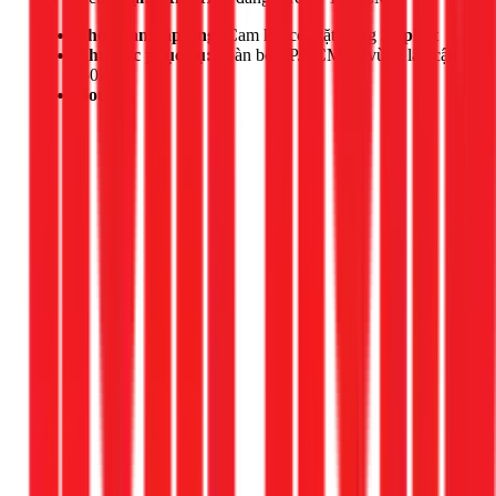
Thời gian đáp ứng:
Cam kết có mặt trong
30 phút
Khu vực phục vụ:
Toàn bộ TP.HCM và vùng lân cận
(50km)
Hotline: