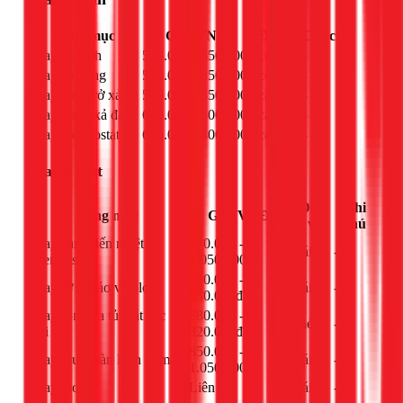
Hạng mục
Giá (VNĐ)
Đơn vị
Ghi chú
Thay sò lạnh
550.000 - 850.000đ
con
-
Thay sò nóng
550.000 - 850.000đ
con
-
Thay điện trở xả đá
550.000 - 850.000đ
cái
-
Thay timer xả đá
650.000 - 800.000đ
cái
-
Thay thermostat
650.000 - 800.000đ
cái
-
Sửa tủ mát
Đơn
Ghi
Hạng mục
Giá (VNĐ)
vị
chú
Thay cảm biến nhiệt
750.000 -
cái
-
(thermostat)
1.050.000đ
650.000 -
Thay rờ le bảo vệ block
cái
-
850.000đ
Thay ron cửa tủ mát các
280.000 -
mét
-
loại
320.000đ
850.000 -
Thay Quạt dàn lạnh tủ mát
cái
-
1.050.000đ
Thay block
Liên hệ
cái
-