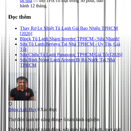
tại nhà
— thợ 1Fix có mặt trong 30 phút, bảo
hành 12 tháng.
Đọc thêm
Thay Rơ Le Nhiệt Tủ Lạnh Giá Bao Nhiêu TPHCM
[2026]
Block Tủ Lạnh Sharp Inverter TPHCM - Sửa Nhanh!
Sửa Tủ Lạnh Berjaya Tại Nhà TPHCM - Uy Tín, Giá
Tốt
Sửa Chữa Tủ Lạnh Panasonic TPHCM Giá Tốt [2026]
Sửa Bình Nóng Lạnh Ariston Bị Rò Nước Tại Nhà
TPHCM
Đặng Anh Huy
Xác thực
Thợ điện lạnh trẻ năng động
•
6
năm kinh nghiệm
Thợ điện lạnh trẻ năng động, sửa máy lạnh, tủ lạnh, máy giặt