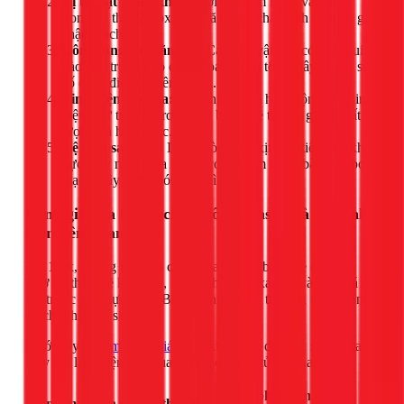
Vị trí đặt tủ ẩm thấp:
Hơi ẩm xâm nhập vào bên
trong có thể gây oxy hóa, ăn mòn chân linh kiện và gây
chập mạch.
Côn trùng và thằn lằn:
Các loài vật này có thể chui
vào bên trong hộp chứa board, làm tổ và gây ra các sự
cố chập điện nghiêm trọng.
Linh kiện lão hóa:
Sau nhiều năm hoạt động, các linh
kiện như tụ điện, rơ le trên board sẽ tự suy giảm chất
lượng và hỏng hóc.
Vệ sinh sai cách:
Dùng vòi nước xịt trực tiếp vào khu
vực máy móc phía sau tủ có thể làm nước bắn vào bo
mạch, gây hỏng hóc tức thì.
Bảng giá sửa bo mạch tủ đông Alaska và các linh
kiện liên quan
Tại 1Fix, chúng tôi luôn công khai, minh bạch về chi phí.
Thợ kỹ thuật sẽ kiểm tra, xác định chính xác lỗi và báo giá chi
tiết trước khi thực hiện. Bạn hoàn toàn có thể yên tâm không
có chi phí phát sinh.
Dưới đây là
xem bảng giá
tham khảo cho dịch vụ sửa chữa và
thay thế linh kiện liên quan đến bo mạch tủ Alaska:
Chi phí tham khảo
Hạng mục sửa chữa / thay thế