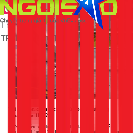
Tại sao nên chọn dịch vụ sửa board tủ đông
Alaska của 1Fix?
Giữa rất nhiều lựa chọn, 1Fix tự hào là đơn vị được hàng
ngàn khách hàng tại TPHCM tin tưởng bởi những lý do sau: