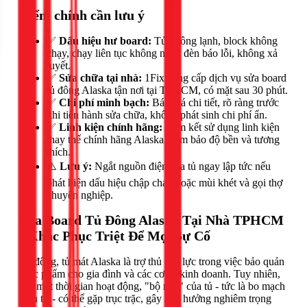
Điểm chính cần lưu ý
✅
Dấu hiệu hư board:
Tủ không lạnh, block không
chạy, chạy liên tục không ngắt, đèn báo lỗi, không xả
tuyết.
✅
Sửa chữa tại nhà:
1Fix cung cấp dịch vụ sửa board
tủ đông Alaska tận nơi tại TPHCM, có mặt sau 30 phút.
✅
Chi phí minh bạch:
Báo giá chi tiết, rõ ràng trước
khi tiến hành sửa chữa, không phát sinh chi phí ẩn.
✅
Linh kiện chính hãng:
Cam kết sử dụng linh kiện
thay thế chính hãng Alaska, đảm bảo độ bền và tương
thích.
⚠️
Lưu ý:
Ngắt nguồn điện của tủ ngay lập tức nếu
phát hiện dấu hiệu chập cháy hoặc mùi khét và gọi thợ
chuyên nghiệp.
Sửa Board Tủ Đông Alaska Tại Nhà TPHCM
- Khắc Phục Triệt Để Mọi Sự Cố
Tủ đông, tủ mát Alaska là trợ thủ đắc lực trong việc bảo quản
thực phẩm cho gia đình và các cơ sở kinh doanh. Tuy nhiên,
sau một thời gian hoạt động, "bộ não" của tủ - tức là bo mạch
điện tử - có thể gặp trục trặc, gây ảnh hưởng nghiêm trọng