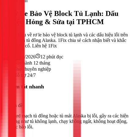
Điện lạnh
Rơ Le Bảo Vệ Block Tủ Lạnh: Dấu
Hiệu Hỏng & Sửa tại TPHCM
Tìm hiểu về rơ le bảo vệ block tủ lạnh và các dấu hiệu lỗi trên
bo mạch tủ đông Alaska. 1Fix chia sẻ cách nhận biết và khắc
phục sự cố. Liên hệ 1Fix
18/02/2026
12
phút đọc
Bảo hành 12 tháng
Thợ chuyên nghiệp
Hỗ trợ 24/7
Tóm tắt nhanh
Vấn đề
Board mạch tủ đông hoặc tủ mát Alaska bị lỗi, gây ra các hiện
tượng như tủ không lạnh, chạy không ngắt, không hoạt động,
hoặc báo lỗi.