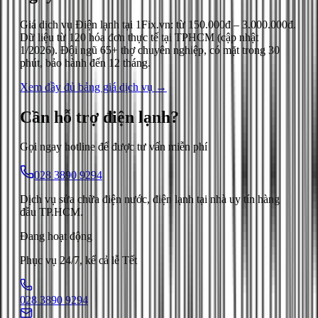
Giá dịch vụ
Điện lạnh
tại 1Fix.vn: từ
150.000đ
–
3.000.000đ
.
Dữ liệu từ
120
hóa đơn thực tế tại TPHCM (cập nhật
1/2026
). Đội ngũ 65+ thợ chuyên nghiệp, có mặt trong 30
phút, bảo hành đến 12 tháng.
Xem đầy đủ bảng giá dịch vụ →
Cần hỗ trợ
điện lạnh
?
Gọi ngay hotline để được tư vấn miễn phí
028 3890 9294
Dịch vụ sửa chữa điện nước, điện lạnh tại nhà uy tín hàng
đầu TP.HCM.
Đang hoạt động
Phục vụ 24/7, kể cả lễ Tết
028 3890 9294