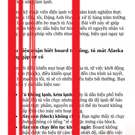
đến khả năng làm lạnh.
Là một kỹ thuật viên điện lạnh với 6 năm kinh nghiệm thực
chiến tại 1Fix, tôi, Đặng Anh Huy, đã xử lý hàng trăm trường
hợp liên quan đến bo mạch tủ Alaska. Bài viết này sẽ giúp
bạn nhận biết các dấu hiệu hư hỏng, hiểu rõ nguyên nhân và
cung cấp giải pháp sửa chữa nhanh chóng, hiệu quả ngay tại
nhà.
Dấu hiệu nhận biết board tủ đông, tủ mát Alaska
đang gặp sự cố
Bo mạch điều khiển mọi hoạt động của tủ, từ việc khởi động
máy nén (block), điều khiển quạt gió, đến chu trình xả tuyết.
Khi bo mạch bị lỗi, tủ sẽ có những biểu hiện bất thường. Bạn
cần chú ý các dấu hiệu sau:
Tủ không lạnh, kém lạnh:
Đây là dấu hiệu phổ biến
nhất. Dù tủ vẫn chạy nhưng không đủ độ lạnh để bảo
quản thực phẩm, nguyên nhân có thể do board không
cấp lệnh cho máy nén hoạt động.
Máy nén (block) không chạy:
Bạn nghe thấy tủ chạy
nhưng không có tiếng "rè rè" đặc trưng của block.
Máy nén chạy liên tục không ngắt:
Board không
nhận được tín hiệu từ cảm biến nhiệt độ, dẫn đến việc