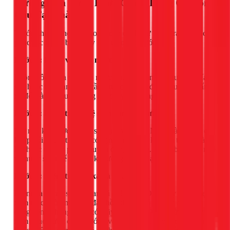
Hướng Dẫn Từng Bước Giảm Tiếng Ồn Bồn
Cầu Tại Nhà
Trước khi gọi thợ, bạn hoàn toàn có thể tự kiểm tra và khắc
phục các lỗi cơ bản. Hãy làm theo các bước sau:
Bước 1: Khóa van cấp nước
Luôn luôn khóa van cấp nước (thường nằm trên tường phía
sau hoặc bên cạnh bồn cầu) trước khi bắt đầu. Sau đó, nhấn
xả để toàn bộ nước trong két chảy hết ra ngoài.
Bước 2: Kiểm tra và vệ sinh van cấp nước
Mở nắp két nước. Quan sát cụm van cấp. Nhẹ nhàng tháo các
khớp nối, kiểm tra xem có cặn bẩn nào bị kẹt bên trong màng
lọc hoặc các bộ phận chuyển động không. Dùng bàn chải nhỏ
và nước sạch để vệ sinh kỹ lưỡng rồi lắp lại.
Bước 3: Kiểm tra van xả và phao nước
Kiểm tra lá cao su của van xả ở đáy két. Dùng tay miết nhẹ
xem nó có còn mềm và đàn hồi không, có bị bám cặn hay
cong vênh không. Nếu có, hãy lau sạch. Đồng thời, kiểm tra
xem phao nước có bị vướng vào thành két hay các bộ phận