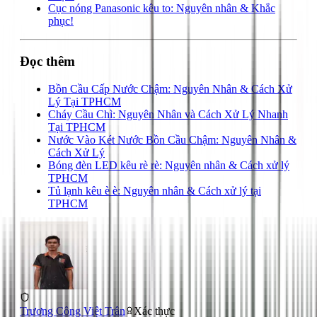
Cục nóng Panasonic kêu to: Nguyên nhân & Khắc
phục!
Đọc thêm
Bồn Cầu Cấp Nước Chậm: Nguyên Nhân & Cách Xử
Lý Tại TPHCM
Cháy Cầu Chì: Nguyên Nhân và Cách Xử Lý Nhanh
Tại TPHCM
Nước Vào Két Nước Bồn Cầu Chậm: Nguyên Nhân &
Cách Xử Lý
Bóng đèn LED kêu rè rè: Nguyên nhân & Cách xử lý
TPHCM
Tủ lạnh kêu è è: Nguyên nhân & Cách xử lý tại
TPHCM
Trương Công Việt Trân
Xác thực