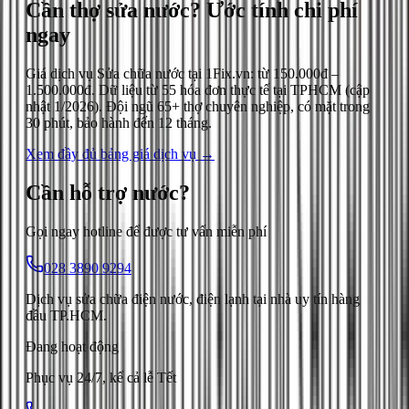
Cần thợ sửa nước?
Ước tính chi phí
ngay
Giá dịch vụ
Sửa chữa nước
tại 1Fix.vn: từ
150.000đ
–
1.500.000đ
. Dữ liệu từ
55
hóa đơn thực tế tại TPHCM (cập
nhật
1/2026
). Đội ngũ 65+ thợ chuyên nghiệp, có mặt trong
30 phút, bảo hành đến 12 tháng.
Xem đầy đủ bảng giá dịch vụ →
Cần hỗ trợ
nước
?
Gọi ngay hotline để được tư vấn miễn phí
028 3890 9294
Dịch vụ sửa chữa điện nước, điện lạnh tại nhà uy tín hàng
đầu TP.HCM.
Đang hoạt động
Phục vụ 24/7, kể cả lễ Tết