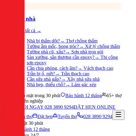
Sửa nhà
Xem tất cả →
Nhà bị thấm dột?
→
Thợ chống thấm
Tường ẩm mốc, bong tróc?
→
Xử lý chống thấm
Tường nhà cũ, xấu?
→
Sơn nhà trọn gói
Sàn xưởng, sân thượng cần epoxy?
→
Thi công
sơn epoxy
Cần chia phòng, cách âm?
→
Vách thạch cao
Trần bị ố, nứt?
→
Trần thạch cao
Cần sửa nhà gấp?
→
Xây nhà sửa nhà
Nhà hẹp, thiếu chỗ?
→
Làm gác xép
Có mặt trong 30 phút
Bảo hành 12 tháng
65+ thợ
chuyên nghiệp
GỌI NGAY 028 3890 9294
ĐẶT HẸN ONLINE
Tuyển thợ
Đặt hẹn
Tuyển thợ
028 3890 9294
Có mặt 30 phút
Bảo hành 12 tháng
Phục vụ 24/7