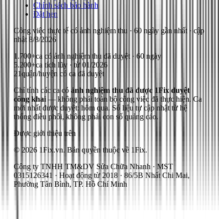
Chính sách bảo hành
Đặt hẹn
Công việc thực tế có ảnh nghiệm thu
· 60 ngày gần nhất
· cập
nhật
8/8/2026
1.700+
ca có ảnh nghiệm thu đã duyệt · 60 ngày
5.200+
ca tích lũy · từ 01/2026
21
quận/huyện có ca đã duyệt
Chỉ tính các ca có
ảnh nghiệm thu đã được 1Fix duyệt
công khai
— không phải toàn bộ công việc đã thực hiện.
Ca
mới nhất được duyệt: hôm qua.
Số liệu tự cập nhật từ hệ
thống điều phối, không phải con số quảng cáo.
Được giới thiệu trên
© 2026 1Fix.vn. Bản quyền thuộc về 1Fix.
Công ty TNHH TM&DV Sửa Chữa Nhanh · MST
0315126341 · Hoạt động từ 2018 · 86/5B Nhất Chi Mai,
Phường Tân Bình, TP. Hồ Chí Minh