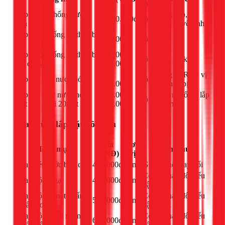
vị
Lắp đặt hệ thống nước
Ống cấp, xả,
1.400.000đ
công
nhà vệ sinh
thiết bị vệ sinh
Lắp đường ống và thiết bị
200.000đ
công
-
rửa nhà bếp
Lắp đường ống và thiết bị
200.000 -
công
Tùy độ khó
gia dụng
600.000đ
Từ
Ống PPR tới vị
Lắp đặt ống nước nóng
công
200.000đ
trí thiết bị
Lắp đặt máy nước nóng
300.000 -
Kết nối ống, lắp
công
mặt trời dưới 200 lít
500.000đ
đặt máy
Sửa chữa, lắp đặt bồn cầu
Giá
Đơn
Hạng mục
Ghi chú
(VNĐ)
vị
Thay két nước bồn cầu
400.000đ
công
Giá có thể thay đổi
Có thể thay đổi nếu
Thay bộ xả gạt
450.000đ
công
vật tư tốt
Thay bộ xả một nhấn
Có thể thay đổi nếu
550.000đ
công
(nhấn đơn)
vật tư tốt
Thay bộ xả hai nhấn
Có thể thay đổi nếu
650.000đ
công
(nhấn đôi)
vật tư tốt