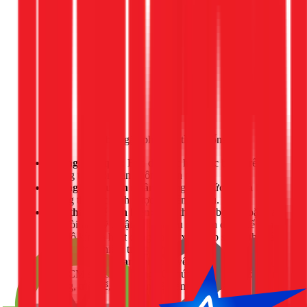
Gọi ngay 1Fix
nếu bạn gặp phải các tình huống sau:
Không hiệu quả:
Bạn đã thực hiện các bước trên
nhưng tiếng ồn vẫn không biến mất.
Không rõ nguyên nhân:
Tiếng ồn phức tạp và bạn
không thể xác định được nó đến từ đâu.
Cần thay thế linh kiện:
Việc thay thế bộ xả hoặc van
cấp đòi hỏi kỹ thuật và dụng cụ chuyên dụng để đảm
bảo độ kín và hoạt động chính xác. Lắp sai có thể gây
rò rỉ nước nghiêm trọng hơn.
Tiết kiệm thời gian:
Thợ chuyên nghiệp của 1Fix tại
TPHCM sẽ có mặt trong 30 phút và xử lý sự cố nhanh
chóng, triệt để, giúp bạn yên tâm sinh hoạt.