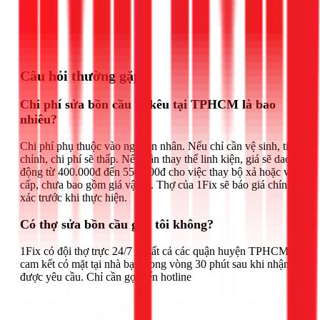
Gọi ngay 1Fix
Câu hỏi thường gặp
Chi phí sửa bồn cầu bị kêu tại TPHCM là bao
nhiêu?
Chi phí phụ thuộc vào nguyên nhân. Nếu chỉ cần vệ sinh, tinh
chỉnh, chi phí sẽ thấp. Nếu cần thay thế linh kiện, giá sẽ dao
động từ 400.000đ đến 550.000đ cho việc thay bộ xả hoặc van
cấp, chưa bao gồm giá vật tư. Thợ của 1Fix sẽ báo giá chính
xác trước khi thực hiện.
Có thợ sửa bồn cầu gần tôi không?
1Fix có đội thợ trực 24/7 tại tất cả các quận huyện TPHCM,
cam kết có mặt tại nhà bạn trong vòng 30 phút sau khi nhận
được yêu cầu. Chỉ cần gọi đến hotline