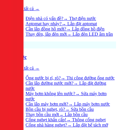
Xem tất cả →
Điện nhà có vấn đề?
→
Thợ điện nước
Aptomat hay nhảy?
→
Lắp đặt aptomat
Cần lắp đồng hồ mới?
→
Lắp đồng hồ điện
Thay đèn, lắp đèn mới
→
Lắp đèn LED âm trần
Nước
Xem tất cả →
Ống nước bị rỉ, rò?
→
Thi công đường ống nước
Cần lắp đường nước mới?
→
Lắp đặt đường
nước
Máy bơm không lên nước?
→
Sửa máy bơm
nước
Cần lắp máy bơm mới?
→
Lắp máy bơm nước
Bồn cầu bị nghẹt, rò?
→
Sửa bồn cầu
Thay bồn cầu mới
→
Lắp bồn cầu
Cống nghẹt khẩn cấp!
→
Thông cống nghẹt
Cống nhà hàng nghẹt?
→
Lắp đặt bể tách mỡ