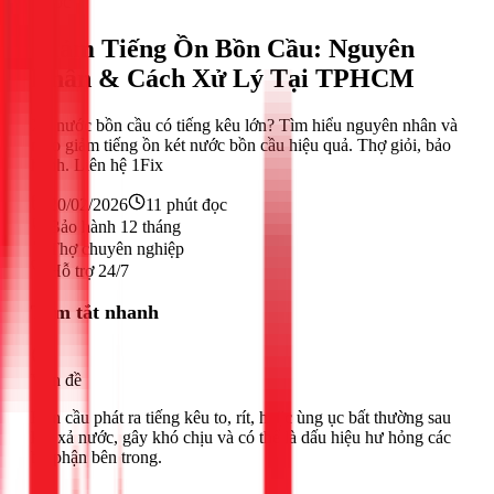
Nước
Giảm Tiếng Ồn Bồn Cầu: Nguyên
Nhân & Cách Xử Lý Tại TPHCM
Xả nước bồn cầu có tiếng kêu lớn? Tìm hiểu nguyên nhân và
mẹo giảm tiếng ồn két nước bồn cầu hiệu quả. Thợ giỏi, bảo
hành. Liên hệ 1Fix
20/02/2026
11
phút đọc
Bảo hành 12 tháng
Thợ chuyên nghiệp
Hỗ trợ 24/7
Tóm tắt nhanh
Vấn đề
Bồn cầu phát ra tiếng kêu to, rít, hoặc ùng ục bất thường sau
khi xả nước, gây khó chịu và có thể là dấu hiệu hư hỏng các
bộ phận bên trong.