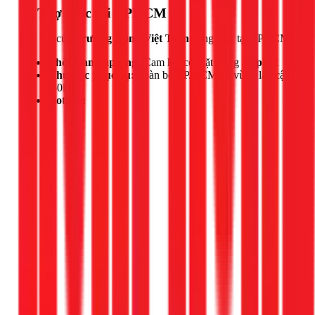
📍 Thợ trực tại TPHCM
Đội thợ của
Trương Công Việt Trân
đang trực tại TPHCM.
Thời gian đáp ứng:
Cam kết có mặt trong
30 phút
Khu vực phục vụ:
Toàn bộ TP.HCM và vùng lân cận
(50km)
Hotline: