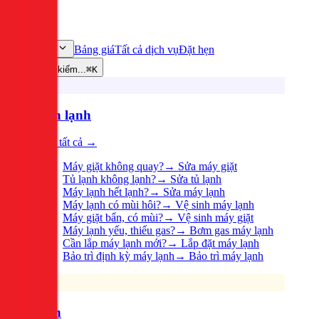
Bảng giá
Tất cả dịch vụ
Đặt hẹn
Dịch vụ
Tìm kiếm...
⌘K
Điện lạnh
Xem tất cả →
Máy giặt không quay?
→
Sửa máy giặt
Tủ lạnh không lạnh?
→
Sửa tủ lạnh
Máy lạnh hết lạnh?
→
Sửa máy lạnh
Máy lạnh có mùi hôi?
→
Vệ sinh máy lạnh
Máy giặt bẩn, có mùi?
→
Vệ sinh máy giặt
Máy lạnh yếu, thiếu gas?
→
Bơm gas máy lạnh
Cần lắp máy lạnh mới?
→
Lắp đặt máy lạnh
Bảo trì định kỳ máy lạnh
→
Bảo trì máy lạnh
Điện