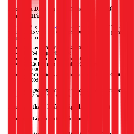
Bảng Giá Dịch Vụ Sửa Chữa, Lắp Đặt Bồn
Cầu Tại 1Fix
1Fix luôn công khai
bảng giá
để khách hàng tại TPHCM có
thể tham khảo và an tâm về chi phí. Dưới đây là bảng giá một
số dịch vụ liên quan:
Thay két nước bồn cầu:
400.000đ
Thay bộ xả gạt:
450.000đ
Thay bộ xả một nhấn (nhấn đơn):
550.000đ
Lắp đặt hệ thống nước nhà vệ sinh trọn gói:
1.400.000đ
Lắp đường ống và thiết bị gia dụng khác:
200.000 -
600.000đ
Lưu ý: Bảng giá trên là chi phí nhân công và chưa bao gồm
vật tư. Thợ sẽ báo giá chi tiết sau khi khảo sát thực tế.
Bảng giá tham khảo (Cập nhật 03/2026)
Sửa chữa, lắp đặt đường ống nước
Đơn
Hạng mục
Giá (VNĐ)
Ghi chú