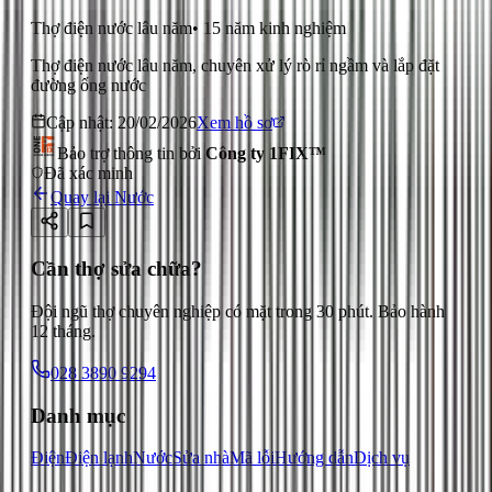
Thợ điện nước lâu năm
•
15
năm kinh nghiệm
Thợ điện nước lâu năm, chuyên xử lý rò rỉ ngầm và lắp đặt
đường ống nước
Cập nhật:
20/02/2026
Xem hồ sơ
Bảo trợ thông tin bởi
Công ty 1FIX™
Đã xác minh
Quay lại
Nước
Cần thợ sửa chữa?
Đội ngũ thợ chuyên nghiệp có mặt trong 30 phút. Bảo hành
12 tháng.
028 3890 9294
Danh mục
Điện
Điện lạnh
Nước
Sửa nhà
Mã lỗi
Hướng dẫn
Dịch vụ