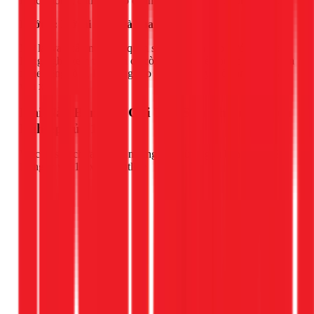
khác không, đảm bảo nó có thể di chuyển lên xuống tự do.
Bước 4: Mở lại nước và quan sát
Mở lại van cấp nước và quan sát quá trình nạp nước vào két.
Lắng nghe xem tiếng ồn có còn không. Nếu nước đầy mà vẫn
nghe tiếng rò rỉ, khả năng cao bạn cần thay thế van cấp hoặc
van xả.
Khi Nào Bạn Nên Gọi Thợ Sửa Chữa Chuyên
Nghiệp của 1Fix?
Việc tự sửa chữa rất tốt, nhưng có những giới hạn. Hãy liên
hệ ngay với 1Fix qua hotline