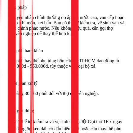
Giải pháp
Nguyên nhân chính thường do áp lực nước cao, van cấp hoặc
van xả bị mòn, kẹt bẩn. Bạn có thể tự kiểm tra, vệ sinh van và
điều chỉnh phao nước. Nếu không hiệu quả, cần gọi thợ
chuyên nghiệp để thay thế linh kiện.
Chi phí tham khảo
Chi phí thay thế phụ tùng bồn cầu tại TPHCM dao động từ
400.000đ - 550.000đ, tùy thuộc vào loại bộ xả.
Thời gian xử lý
Khoảng 30 - 60 phút đối với thợ chuyên nghiệp.
Khuyên dùng
🟢 Có thể tự kiểm tra và vệ sinh sơ bộ. 🔴 Gọi thợ 1Fix ngay
nếu tiếng ồn kéo dài, có dấu hiệu rò rỉ hoặc cần thay thế phụ