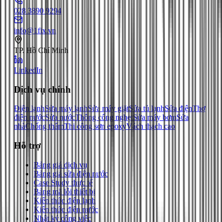
028 3890 9294
info@1fix.vn
TP. Hồ Chí Minh
LinkedIn
Dịch vụ chính
Điện lạnh
Sửa máy lạnh
Sửa máy giặt
Sửa tủ lạnh
Sửa điện
Thợ
điện nước
Sửa nước
Thông cống nghẹt
Sửa máy bơm
Sửa
nhà
Chống thấm
Thi công sơn epoxy
Vách thạch cao
Hỗ trợ
Bảng giá dịch vụ
Bảng giá sửa điện nước
Case Study thực tế
Bảng mã lỗi thiết bị
Kiến thức điện lạnh
Kiến thức điện nước
Nhật ký công việc