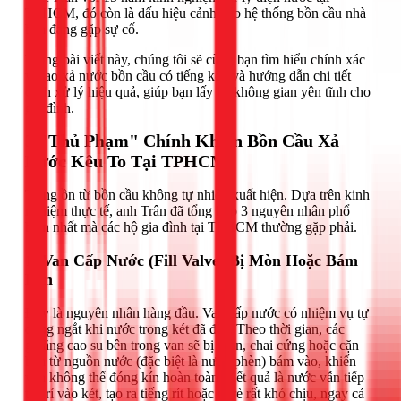
TPHCM, đó còn là dấu hiệu cảnh báo hệ thống bồn cầu nhà
bạn đang gặp sự cố.
Trong bài viết này, chúng tôi sẽ cùng bạn tìm hiểu chính xác
vì sao xả nước bồn cầu có tiếng kêu và hướng dẫn chi tiết
cách xử lý hiệu quả, giúp bạn lấy lại không gian yên tĩnh cho
gia đình.
3 "Thủ Phạm" Chính Khiến Bồn Cầu Xả
Nước Kêu To Tại TPHCM
Tiếng ồn từ bồn cầu không tự nhiên xuất hiện. Dựa trên kinh
nghiệm thực tế, anh Trân đã tổng hợp 3 nguyên nhân phổ
biến nhất mà các hộ gia đình tại TPHCM thường gặp phải.
1. Van Cấp Nước (Fill Valve) Bị Mòn Hoặc Bám
Bẩn
Đây là nguyên nhân hàng đầu. Van cấp nước có nhiệm vụ tự
động ngắt khi nước trong két đã đầy. Theo thời gian, các
gioăng cao su bên trong van sẽ bị mòn, chai cứng hoặc cặn
bẩn từ nguồn nước (đặc biệt là nước phèn) bám vào, khiến
van không thể đóng kín hoàn toàn. Kết quả là nước vẫn tiếp
tục rỉ vào két, tạo ra tiếng rít hoặc rè rè rất khó chịu, ngay cả