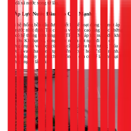
khi đã xả nước xong từ lâu.
2. Áp Lực Nước Đầu Vào Quá Mạnh
Mỗi hệ thống bồn cầu được thiết kế để hoạt động với một áp
lực nước nhất định. Tại các khu vực nhà cao tầng hoặc những
nơi có hệ thống bơm tăng áp ở TPHCM, áp lực nước đôi khi
quá lớn. Khi bạn xả, dòng nước mạnh đột ngột đi qua các
đường ống và van hẹp của bồn cầu, gây ra hiện tượng "búa
nước" (water hammer), tạo ra tiếng "cục" hoặc "rầm" mạnh.
Tiếng động này không chỉ gây ồn mà còn có thể làm hư hại
đường ống về lâu dài.