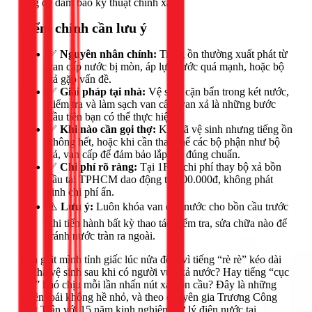
tùng để đảm bảo kỹ thuật chính xác.
Điểm chính cần lưu ý
✅
Nguyên nhân chính:
Tiếng ồn thường xuất phát từ
van cấp nước bị mòn, áp lực nước quá mạnh, hoặc bộ
xả gặp vấn đề.
✅
Giải pháp tại nhà:
Vệ sinh cặn bẩn trong két nước,
kiểm tra và làm sạch van cấp, van xả là những bước
đầu tiên bạn có thể thực hiện.
✅
Khi nào cần gọi thợ:
Khi đã vệ sinh nhưng tiếng ồn
không hết, hoặc khi cần thay thế các bộ phận như bộ
xả, van cấp để đảm bảo lắp đặt đúng chuẩn.
✅
Chi phí rõ ràng:
Tại 1Fix, chi phí thay bộ xả bồn
cầu tại TPHCM dao động từ 400.000đ, không phát
sinh chi phí ẩn.
⚠️
Lưu ý:
Luôn khóa van cấp nước cho bồn cầu trước
khi tiến hành bất kỳ thao tác kiểm tra, sửa chữa nào để
tránh nước tràn ra ngoài.
Bạn giật mình tỉnh giấc lúc nửa đêm vì tiếng “rè rè” kéo dài
từ nhà vệ sinh sau khi có người vừa xả nước? Hay tiếng “cục
cục” khó chịu mỗi lần nhấn nút xả bồn cầu? Đây là những
phiền toái không hề nhỏ, và theo chuyên gia Trương Công
Việt Trân với 15 năm kinh nghiệm xử lý điện nước tại