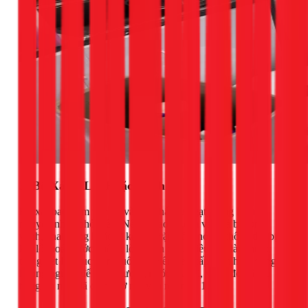
3. Bộ Xả Bị Lỗi Hoặc Kênh
Bộ xả (bao gồm van xả và nút nhấn/tay gạt) cũng là một
nguyên nhân phổ biến. Nếu lá cao su của van xả bị cong
vênh, chai cứng hoặc bị kẹt bởi cặn bẩn, nó sẽ không thể bịt
kín lỗ thoát nước xuống lòng bồn cầu. Điều này làm nước
trong két liên tục rò rỉ xuống, khiến van cấp phải hoạt động
không ngừng để bù lại lượng nước mất đi, và từ đó gây ra
tiếng ồn như đã đề cập ở nguyên nhân số 1.