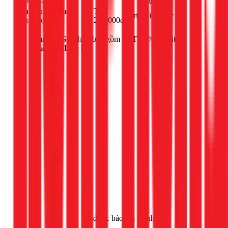
Sửa bồn cầu không
Từ
công
Tùy mức độ
bơm nước
250.000đ
Lưu ý:
Giá chưa bao gồm VAT 10% và vật tư
thay thế. Liên hệ
Gọi ngay 1Fix
để được báo giá chính xác.