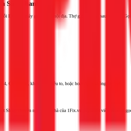
h Sửa Nhanh
ỗi E4, C01 máy giặt Sharp nội địa. Thợ giỏi, có mặt sau 30 phút. Gọ
 E4, C10, C24), không vắt, kêu to, hoặc hoạt động không ổn định.
iặt Sharp chuyên nghiệp tại nhà của 1Fix.vn. Kỹ thuật viên Phạm Ngọ