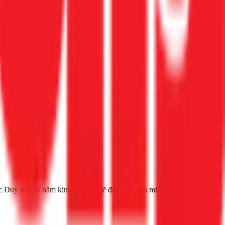
i Gọi ngay 1Fix
c Duy với 14 năm kinh nghiệm sẽ đến kiểm tra miễn phí và khắc phục