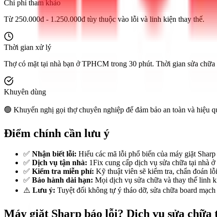
Chi phí tham khảo
Từ 250.000đ - 1.250.000đ tùy thuộc vào lỗi và linh kiện thay thế.
Thời gian xử lý
Thợ có mặt tại nhà bạn ở TPHCM trong 30 phút. Thời gian sửa chữa t
Khuyên dùng
🟢 Khuyến nghị gọi thợ chuyên nghiệp để đảm bảo an toàn và hiệu quả,
Điểm chính cần lưu ý
✅
Nhận biết lỗi:
Hiểu các mã lỗi phổ biến của máy giặt Sharp 
✅
Dịch vụ tận nhà:
1Fix cung cấp dịch vụ sửa chữa tại nhà 
✅
Kiểm tra miễn phí:
Kỹ thuật viên sẽ kiểm tra, chẩn đoán lỗi
✅
Bảo hành dài hạn:
Mọi dịch vụ sửa chữa và thay thế linh k
⚠️
Lưu ý:
Tuyệt đối không tự ý tháo dỡ, sửa chữa board mạch
Máy giặt Sharp báo lỗi? Dịch vụ sửa chữa