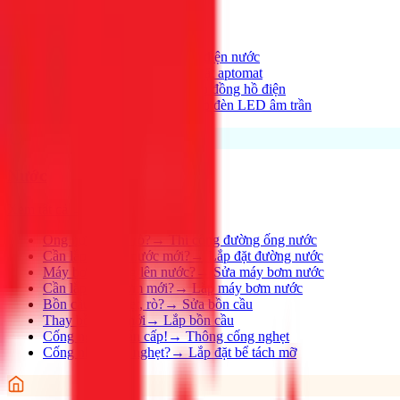
Xem tất cả →
Điện nhà có vấn đề?
→
Thợ điện nước
Aptomat hay nhảy?
→
Lắp đặt aptomat
Cần lắp đồng hồ mới?
→
Lắp đồng hồ điện
Thay đèn, lắp đèn mới
→
Lắp đèn LED âm trần
Nước
Xem tất cả →
Ống nước bị rỉ, rò?
→
Thi công đường ống nước
Cần lắp đường nước mới?
→
Lắp đặt đường nước
Máy bơm không lên nước?
→
Sửa máy bơm nước
Cần lắp máy bơm mới?
→
Lắp máy bơm nước
Bồn cầu bị nghẹt, rò?
→
Sửa bồn cầu
Thay bồn cầu mới
→
Lắp bồn cầu
Cống nghẹt khẩn cấp!
→
Thông cống nghẹt
Cống nhà hàng nghẹt?
→
Lắp đặt bể tách mỡ