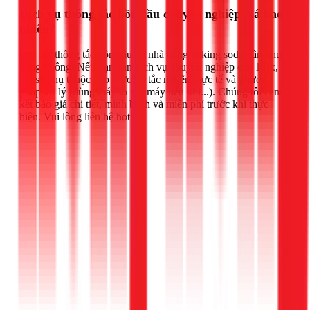
Dịch vụ thông tắc bồn cầu chuyên nghiệp giá bao
nhiêu?
Chi phí thông tắc bồn cầu tại nhà bằng baking soda gần như
bằng không. Nếu bạn cần dịch vụ chuyên nghiệp của 1Fix,
giá sẽ phụ thuộc vào mức độ tắc nghẽn thực tế và phương
pháp xử lý (dùng máy lò xo, máy nén khí...). Chúng tôi cam
kết báo giá chi tiết, minh bạch và miễn phí trước khi thực
hiện. Vui lòng liên hệ hotline