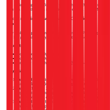
Với 8 năm trong nghề, tôi đã thử và tổng hợp lại 3 công thức
hiệu quả và dễ thực hiện nhất cho các gia đình tại TPHCM.
Cách 1: Baking Soda và Giấm - "Cặp đôi hoàn
hảo"
Đây là phương pháp mạnh mẽ và phổ biến nhất. Phản ứng
hóa học giữa hai chất này tạo ra hiệu quả thông tắc rõ rệt.
Chuẩn bị:
1 cốc (khoảng 200g) baking soda
2 cốc (khoảng 450ml) giấm trắng
Ấm nước nóng (khoảng 2-3 lít, nhiệt độ 60-70°C)
Thực hiện:
Bước 1:
Đổ trực tiếp 1 cốc baking soda vào lòng bồn
cầu, cố gắng để bột rơi thẳng xuống lỗ thoát nước.
Bước 2:
Từ từ đổ 2 cốc giấm trắng vào. Bạn sẽ thấy
ngay lập tức hiện tượng sủi bọt mạnh mẽ xảy ra. Đây
chính là phản ứng đang hoạt động để phá vỡ cặn bẩn.
Bước 3:
Đậy nắp bồn cầu lại và chờ trong khoảng 30
phút đến 1 giờ để phản ứng diễn ra hoàn toàn.