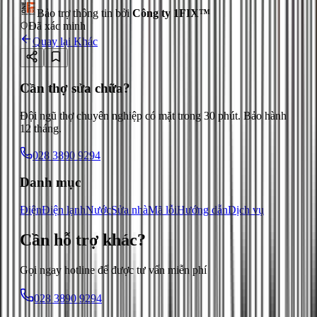
Bảo trợ thông tin bởi
Công ty 1FIX™
Đã xác minh
Quay lại
Khác
Cần thợ sửa chữa?
Đội ngũ thợ chuyên nghiệp có mặt trong 30 phút. Bảo hành
12 tháng.
028 3890 9294
Danh mục
Điện
Điện lạnh
Nước
Sửa nhà
Mã lỗi
Hướng dẫn
Dịch vụ
Cần hỗ trợ
khác
?
Gọi ngay hotline để được tư vấn miễn phí
028 3890 9294