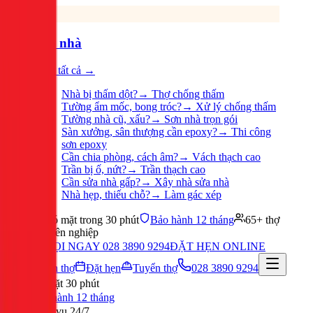
Sửa nhà
Xem tất cả →
Nhà bị thấm dột?
→
Thợ chống thấm
Tường ẩm mốc, bong tróc?
→
Xử lý chống thấm
Tường nhà cũ, xấu?
→
Sơn nhà trọn gói
Sàn xưởng, sân thượng cần epoxy?
→
Thi công
sơn epoxy
Cần chia phòng, cách âm?
→
Vách thạch cao
Trần bị ố, nứt?
→
Trần thạch cao
Cần sửa nhà gấp?
→
Xây nhà sửa nhà
Nhà hẹp, thiếu chỗ?
→
Làm gác xép
Có mặt trong 30 phút
Bảo hành 12 tháng
65+ thợ
chuyên nghiệp
GỌI NGAY 028 3890 9294
ĐẶT HẸN ONLINE
Tuyển thợ
Đặt hẹn
Tuyển thợ
028 3890 9294
Có mặt 30 phút
Bảo hành 12 tháng
Phục vụ 24/7