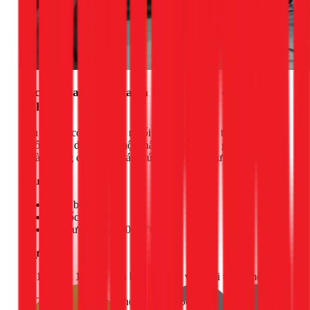
Cách 2: Baking Soda và Muối - Tăng cường làm
sạch
Nếu không có sẵn giấm, muối ăn cũng là một trợ thủ đắc lực.
Muối có tác dụng như một chất mài mòn nhẹ, giúp "cọ xát"
và làm bong các mảng bám cứng đầu trong đường ống.
Chuẩn bị:
1 cốc baking soda
1/2 cốc muối ăn
Ấm nước nóng (60-70°C)
Thực hiện:
Bước 1:
Trộn đều baking soda và muối trong một cái
bát.
Bước 2:
Đổ hỗn hợp này vào bồn cầu.