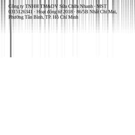
Công ty TNHH TM&DV Sửa Chữa Nhanh · MST
0315126341 · Hoạt động từ 2018 · 86/5B Nhất Chi Mai,
Phường Tân Bình, TP. Hồ Chí Minh