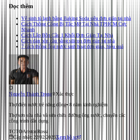
Đọc thêm
Vệ sinh tủ lạnh bằng Baking Soda siêu đơn giản tại nhà
Cách Thông Cống Bị Tắc Mỡ Tại Nhà TPHCM Cực
Nhanh
Cách Lắp Bồn Cầu 1 Khối Đơn Giản Tại Nhà
Cách dán bồn cầu bằng silicon đơn giản tại nhà
7 cách thông ống nước sinh hoạt đơn giản, hiệu quả
Nguyễn Thành Trọng
Xác thực
Thợ điện nước trẻ năng động
•
8
năm kinh nghiệm
Thợ sơn sửa nhà và sửa chữa đường ống nước, chuyên các
công trình dân dụng
TOTO
Ariston
Rossi
Cập nhật:
22/02/2026
Xem hồ sơ