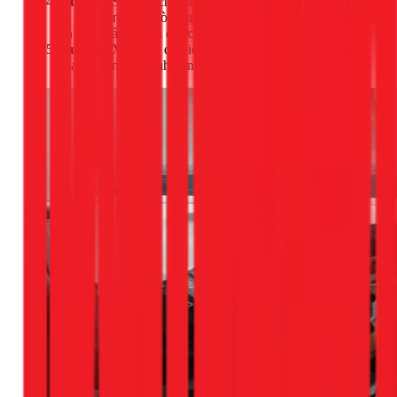
Bước 4:
Sau khi chờ, từ từ đổ ấm nước nóng đã chuẩn
bị vào bồn cầu. Dòng nước nóng sẽ giúp cuốn trôi tất
cả các chất thải đã được làm mềm.
Bước 5:
Xả nước để kiểm tra. Nếu nước rút nhanh và
mạnh, bạn đã thành công!