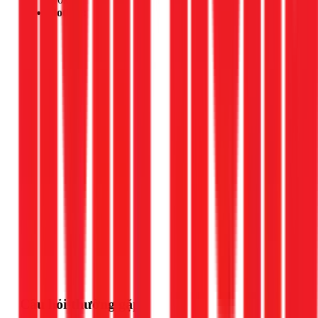
Hotline:
Gọi ngay 1Fix
Câu hỏi thường gặp