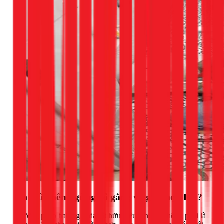
Khi nào nên ngừng cố gắng và gọi thợ 1Fix?
Phương pháp baking soda rất hữu hiệu, nhưng không phải là