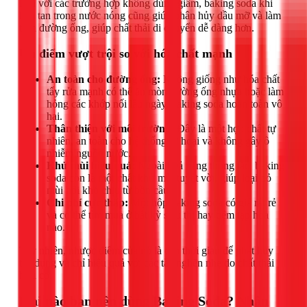
Đối với các trường hợp không dùng giấm, baking soda khi
hòa tan trong nước nóng cũng giúp phân hủy dầu mỡ và làm
trơn đường ống, giúp chất thải di chuyển dễ dàng hơn.
Ưu điểm vượt trội so với hóa chất mạnh
An toàn cho đường ống:
Không giống như hóa chất
tẩy rửa mạnh có thể ăn mòn đường ống nhựa hoặc làm
hỏng các khớp nối lâu ngày, baking soda hoàn toàn vô
hại.
Thân thiện với môi trường:
Đây là một hợp chất tự
nhiên, an toàn cho hệ thống tự hoại và không gây ô
nhiễm nguồn nước.
Khử mùi hiệu quả:
Ngoài khả năng thông tắc, baking
soda còn là một chất khử mùi tuyệt vời, giúp loại bỏ
mùi hôi khó chịu từ bồn cầu.
Chi phí cực thấp:
Một hộp baking soda có giá rất rẻ
và có thể tìm mua ở bất kỳ siêu thị hay tiệm tạp hóa
nào.
Tuy nhiên, nhược điểm của nó là cần thời gian để phát huy
tác dụng và chỉ hiệu quả với các tắc nghẽn nhẹ do chất thải
hữu cơ.
Khi nào bạn nên dùng Baking Soda? Nhận