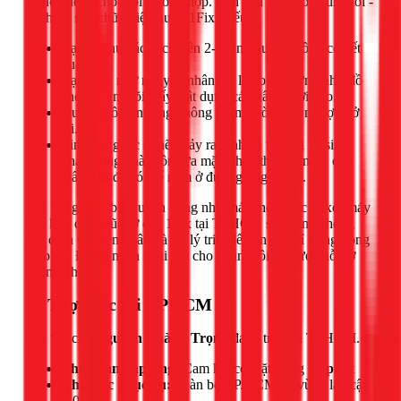
"thuốc tiên" cho mọi trường hợp. Bạn nên gọi cho chúng tôi -
Dịch vụ sửa chữa điện nước 1Fix - nếu:
Bạn đã thử các cách trên 2-3 lần nhưng không có kết
quả.
Bạn nghi ngờ nguyên nhân tắc là do vật cứng như đồ
chơi trẻ em, lõi giấy, vật dụng cá nhân bị rơi vào.
Nước không những không rút mà còn trào ngược trở
lại.
Tình trạng tắc nghẽn xảy ra ở nhiều thiết bị vệ sinh
khác trong nhà (bồn rửa mặt, phễu thoát sàn...), cho
thấy vấn đề có thể nằm ở đường ống chính.
Với trang thiết bị chuyên dụng như máy thông tắc lò xo, máy
nén khí, đội ngũ thợ của 1Fix tại TPHCM sẽ nhanh chóng
xác định nguyên nhân và xử lý triệt để vấn đề chỉ trong vòng
30 phút. Đừng ngần ngại gọi cho chúng tôi để được hỗ trợ
nhanh nhất.
📍 Thợ trực tại TPHCM
Đội thợ của
Nguyễn Thành Trọng
đang trực tại TPHCM.
Thời gian đáp ứng:
Cam kết có mặt trong
30 phút
Khu vực phục vụ:
Toàn bộ TP.HCM và vùng lân cận
(50km)