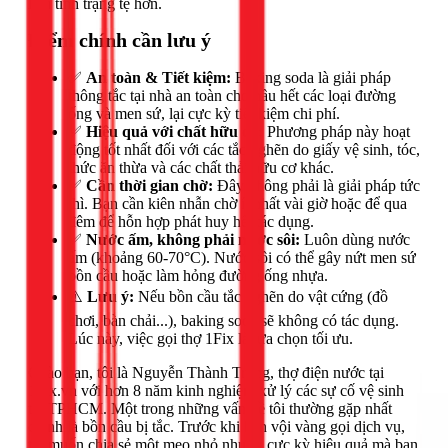
làm tình trạng tệ hơn.
Điểm chính cần lưu ý
✅
An toàn & Tiết kiệm:
Baking soda là giải pháp
thông tắc tại nhà an toàn cho hầu hết các loại đường
ống và men sứ, lại cực kỳ tiết kiệm chi phí.
✅
Hiệu quả với chất hữu cơ:
Phương pháp này hoạt
động tốt nhất đối với các tắc nghẽn do giấy vệ sinh, tóc,
thức ăn thừa và các chất thải hữu cơ khác.
✅
Cần thời gian chờ:
Đây không phải là giải pháp tức
thì. Bạn cần kiên nhẫn chờ ít nhất vài giờ hoặc để qua
đêm để hỗn hợp phát huy hết tác dụng.
✅
Nước ấm, không phải nước sôi:
Luôn dùng nước
ấm (khoảng 60-70°C). Nước sôi có thể gây nứt men sứ
bồn cầu hoặc làm hỏng đường ống nhựa.
⚠️
Lưu ý:
Nếu bồn cầu tắc nghẽn do vật cứng (đồ
chơi, bàn chải...), baking soda sẽ không có tác dụng.
Lúc này, việc gọi thợ 1Fix là lựa chọn tối ưu.
Chào bạn, tôi là Nguyễn Thành Trọng, thợ điện nước tại
1Fix.vn với hơn 8 năm kinh nghiệm xử lý các sự cố vệ sinh
tại TPHCM. Một trong những vấn đề tôi thường gặp nhất
chính là bồn cầu bị tắc. Trước khi bạn vội vàng gọi dịch vụ,
tôi muốn chia sẻ một mẹo nhỏ nhưng cực kỳ hiệu quả mà bạn