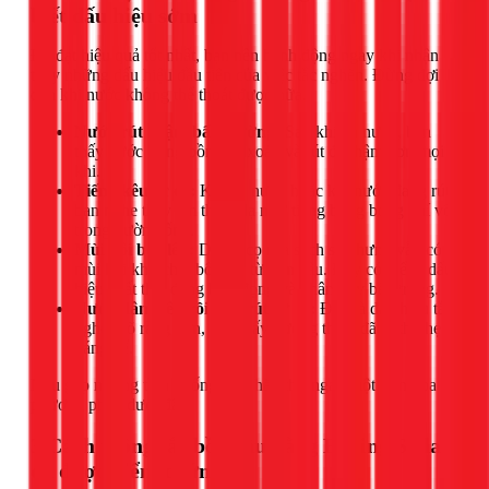
biết dấu hiệu sớm
Để đạt hiệu quả tốt nhất, bạn nên hành động ngay khi nhận
thấy những dấu hiệu đầu tiên của việc tắc nghẽn. Đừng đợi
đến khi nước không thể thoát được nữa.
Nước rút chậm bất thường:
Sau khi xả nước, bạn
thấy nước trong bồn cầu xoáy và rút đi chậm hơn mọi
khi.
Tiếng kêu ọc ọc:
Khi xả nước hoặc khi nước đang rút,
bạn nghe thấy âm thanh lạ như tiếng bong bóng khí vỡ
trong đường ống.
Mùi hôi bốc lên:
Dù đã cọ rửa sạch sẽ nhưng vẫn có
mùi hôi khó chịu bốc lên từ bồn cầu. Đây có thể là dấu
hiệu chất thải đang bị ứ đọng và phân hủy bên trong.
Nước dâng lên rồi mới rút từ từ:
Đây là dấu hiệu tắc
nghẽn rõ ràng hơn, cho thấy đường thoát đã bị thu hẹp
đáng kể.
Nếu gặp những tình huống này, hãy thử ngay một trong ba
phương pháp dưới đây.
3 Cách thông tắc bồn cầu bằng Baking Soda
đã được kiểm chứng