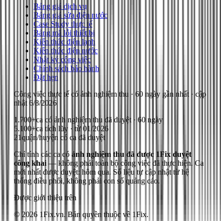
Bảng giá dịch vụ
Bảng giá sửa điện nước
Case Study thực tế
Bảng mã lỗi thiết bị
Kiến thức điện lạnh
Kiến thức điện nước
Nhật ký công việc
Chính sách bảo hành
Đặt hẹn
Công việc thực tế có ảnh nghiệm thu
· 60 ngày gần nhất
· cập
nhật
6/8/2026
1.700+
ca có ảnh nghiệm thu đã duyệt · 60 ngày
5.100+
ca tích lũy · từ 01/2026
21
quận/huyện có ca đã duyệt
Chỉ tính các ca có
ảnh nghiệm thu đã được 1Fix duyệt
công khai
— không phải toàn bộ công việc đã thực hiện.
Ca
mới nhất được duyệt: hôm qua.
Số liệu tự cập nhật từ hệ
thống điều phối, không phải con số quảng cáo.
Được giới thiệu trên
© 2026 1Fix.vn. Bản quyền thuộc về 1Fix.