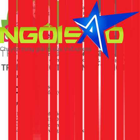
Bước 3:
Để hỗn hợp yên trong bồn cầu. Tốt nhất là
thực hiện vào buổi tối và để qua đêm.
Bước 4:
Sáng hôm sau, đổ ấm nước nóng vào để rửa
trôi mọi thứ.
Bước 5:
Xả nước và kiểm tra kết quả.
Cách 3: Baking Soda và Nước nóng - Giải pháp
cho trường hợp nhẹ nhất
Đây là cách đơn giản nhất, phù hợp khi bạn nhận thấy bồn
cầu chỉ hơi rút nước chậm hoặc để bảo dưỡng, ngăn ngừa tắc
nghẽn định kỳ.
Chuẩn bị:
1 cốc baking soda
2-3 lít nước nóng (60-70°C)
Thực hiện:
Đổ baking soda vào bồn cầu.
Chờ khoảng 15-20 phút.
Từ từ đổ nước nóng vào.
Để yên trong vòng 1-2 giờ rồi xả nước.