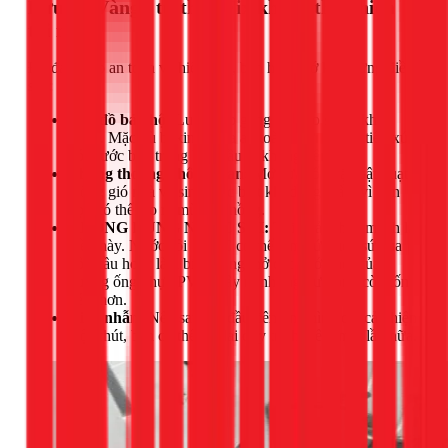
Lưu ý "Vàng" từ thợ 1Fix khi tự thực hiện
tại nhà
Để đảm bảo an toàn và hiệu quả, bạn hãy nhớ kỹ những điều
sau:
Đeo đồ bảo hộ:
Luôn đeo găng tay cao su và khẩu
trang. Mặc dù baking soda an toàn nhưng việc tiếp xúc
với nước bẩn trong bồn cầu là không nên.
Thông thoáng không gian:
Mở cửa sổ hoặc bật quạt
thông gió nhà vệ sinh, đặc biệt khi dùng giấm vì hỗn
hợp có thể tạo ra mùi hơi nồng.
KHÔNG DÙNG NƯỚC SÔI:
Tôi phải nhấn mạnh lại
điều này. Nước sôi 100°C có thể làm nứt men sứ của
bồn cầu hoặc làm biến dạng, hở các khớp nối của
đường ống nhựa PVC, gây ra những hư hỏng còn tốn
kém hơn.
Kiên nhẫn:
Nếu sau lần đầu tiên tình hình chỉ cải thiện
một chút, bạn có thể lặp lại quy trình thêm một lần nữa.