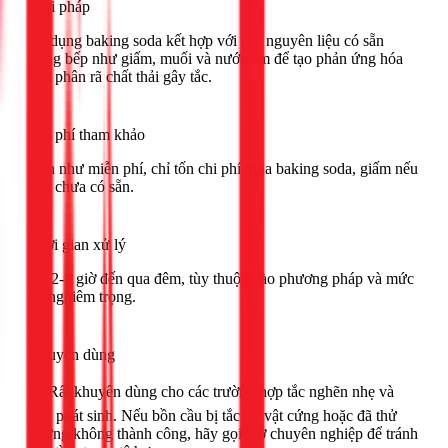
Giải pháp
Sử dụng baking soda kết hợp với các nguyên liệu có sẵn
trong bếp như giấm, muối và nước ấm để tạo phản ứng hóa
học phân rã chất thải gây tắc.
Chi phí tham khảo
Gần như miễn phí, chỉ tốn chi phí mua baking soda, giấm nếu
nhà chưa có sẵn.
Thời gian xử lý
Từ 2-3 giờ đến qua đêm, tùy thuộc vào phương pháp và mức
độ nghiêm trọng.
Khuyên dùng
🟢 Rất khuyên dùng cho các trường hợp tắc nghẽn nhẹ và
mới phát sinh. Nếu bồn cầu bị tắc do vật cứng hoặc đã thử
nhưng không thành công, hãy gọi thợ chuyên nghiệp để tránh