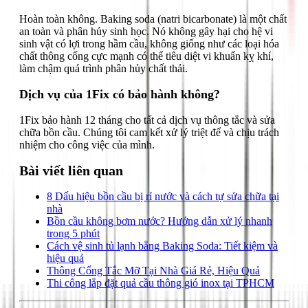
Hoàn toàn không. Baking soda (natri bicarbonate) là một chất
an toàn và phân hủy sinh học. Nó không gây hại cho hệ vi
sinh vật có lợi trong hầm cầu, không giống như các loại hóa
chất thông cống cực mạnh có thể tiêu diệt vi khuẩn kỵ khí,
làm chậm quá trình phân hủy chất thải.
Dịch vụ của 1Fix có bảo hành không?
1Fix bảo hành 12 tháng cho tất cả dịch vụ thông tắc và sửa
chữa bồn cầu. Chúng tôi cam kết xử lý triệt để và chịu trách
nhiệm cho công việc của mình.
Bài viết liên quan
8 Dấu hiệu bồn cầu bị rỉ nước và cách tự sửa chữa tại
nhà
Bồn cầu không bơm nước? Hướng dẫn xử lý nhanh
trong 5 phút
Cách vệ sinh tủ lạnh bằng Baking Soda: Tiết kiệm và
hiệu quả
Thông Cống Tắc Mỡ Tại Nhà Giá Rẻ, Hiệu Quả
Thi công lắp đặt quả cầu thông gió inox tại TPHCM