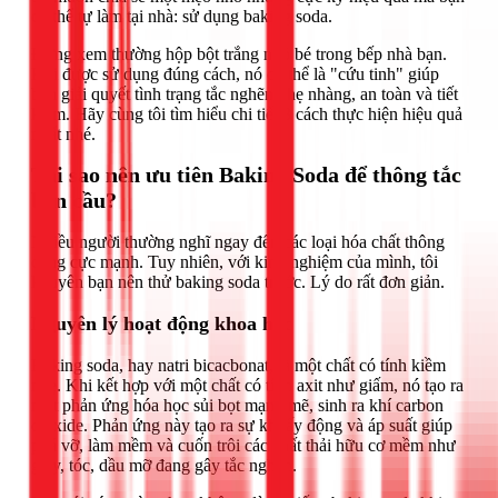
có thể tự làm tại nhà: sử dụng baking soda.
Đừng xem thường hộp bột trắng nhỏ bé trong bếp nhà bạn.
Khi được sử dụng đúng cách, nó có thể là "cứu tinh" giúp
bạn giải quyết tình trạng tắc nghẽn nhẹ nhàng, an toàn và tiết
kiệm. Hãy cùng tôi tìm hiểu chi tiết 3 cách thực hiện hiệu quả
nhất nhé.
Tại sao nên ưu tiên Baking Soda để thông tắc
bồn cầu?
Nhiều người thường nghĩ ngay đến các loại hóa chất thông
cống cực mạnh. Tuy nhiên, với kinh nghiệm của mình, tôi
khuyên bạn nên thử baking soda trước. Lý do rất đơn giản.
Nguyên lý hoạt động khoa học
Baking soda, hay natri bicacbonat, là một chất có tính kiềm
nhẹ. Khi kết hợp với một chất có tính axit như giấm, nó tạo ra
một phản ứng hóa học sủi bọt mạnh mẽ, sinh ra khí carbon
dioxide. Phản ứng này tạo ra sự khuấy động và áp suất giúp
phá vỡ, làm mềm và cuốn trôi các chất thải hữu cơ mềm như
giấy, tóc, dầu mỡ đang gây tắc nghẽn.