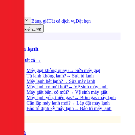
Bảng giá
Tất cả dịch vụ
Đặt hẹn
Dịch vụ
Tìm kiếm...
⌘K
Điện lạnh
Xem tất cả →
Máy giặt không quay?
→
Sửa máy giặt
Tủ lạnh không lạnh?
→
Sửa tủ lạnh
Máy lạnh hết lạnh?
→
Sửa máy lạnh
Máy lạnh có mùi hôi?
→
Vệ sinh máy lạnh
Máy giặt bẩn, có mùi?
→
Vệ sinh máy giặt
Máy lạnh yếu, thiếu gas?
→
Bơm gas máy lạnh
Cần lắp máy lạnh mới?
→
Lắp đặt máy lạnh
Bảo trì định kỳ máy lạnh
→
Bảo trì máy lạnh
Điện