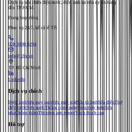
Dịch vụ sửa chữa điện nước, điện lạnh tại nhà uy tín hàng
đầu TP.HCM.
Đang hoạt động
Phục vụ 24/7, kể cả lễ Tết
028 3890 9294
info@1fix.vn
TP. Hồ Chí Minh
LinkedIn
Dịch vụ chính
Điện lạnh
Sửa máy lạnh
Sửa máy giặt
Sửa tủ lạnh
Sửa điện
Thợ
điện nước
Sửa nước
Thông cống nghẹt
Sửa máy bơm
Sửa
nhà
Chống thấm
Thi công sơn epoxy
Vách thạch cao
Hỗ trợ