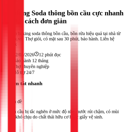
Khác
Baking Soda thông bồn cầu cực nhanh
với 3 cách đơn giản
Mẹo baking soda thông bồn cầu, bồn rửa hiệu quả tại nhà từ
1Fix.vn. Thợ giỏi, có mặt sau 30 phút, bảo hành. Liên hệ
1Fix
22/02/2026
12
phút đọc
Bảo hành 12 tháng
Thợ chuyên nghiệp
Hỗ trợ 24/7
Tóm tắt nhanh
Vấn đề
Bồn cầu bị tắc nghẽn ở mức độ nhẹ, nước rút chậm, có mùi
hôi khó chịu do chất thải hữu cơ hoặc giấy vệ sinh.