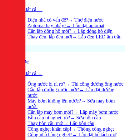
Xem tất cả →
Điện nhà có vấn đề?
→
Thợ điện nước
Aptomat hay nhảy?
→
Lắp đặt aptomat
Cần lắp đồng hồ mới?
→
Lắp đồng hồ điện
Thay đèn, lắp đèn mới
→
Lắp đèn LED âm trần
Nước
Xem tất cả →
Ống nước bị rỉ, rò?
→
Thi công đường ống nước
Cần lắp đường nước mới?
→
Lắp đặt đường
nước
Máy bơm không lên nước?
→
Sửa máy bơm
nước
Cần lắp máy bơm mới?
→
Lắp máy bơm nước
Bồn cầu bị nghẹt, rò?
→
Sửa bồn cầu
Thay bồn cầu mới
→
Lắp bồn cầu
Cống nghẹt khẩn cấp!
→
Thông cống nghẹt
Cống nhà hàng nghẹt?
→
Lắp đặt bể tách mỡ