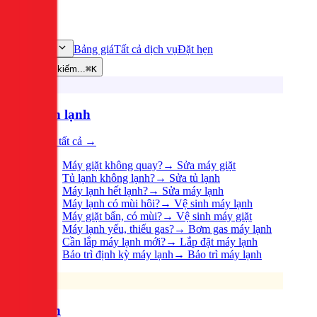
Bảng giá
Tất cả dịch vụ
Đặt hẹn
Dịch vụ
Tìm kiếm...
⌘K
Điện lạnh
Xem tất cả →
Máy giặt không quay?
→
Sửa máy giặt
Tủ lạnh không lạnh?
→
Sửa tủ lạnh
Máy lạnh hết lạnh?
→
Sửa máy lạnh
Máy lạnh có mùi hôi?
→
Vệ sinh máy lạnh
Máy giặt bẩn, có mùi?
→
Vệ sinh máy giặt
Máy lạnh yếu, thiếu gas?
→
Bơm gas máy lạnh
Cần lắp máy lạnh mới?
→
Lắp đặt máy lạnh
Bảo trì định kỳ máy lạnh
→
Bảo trì máy lạnh
Điện