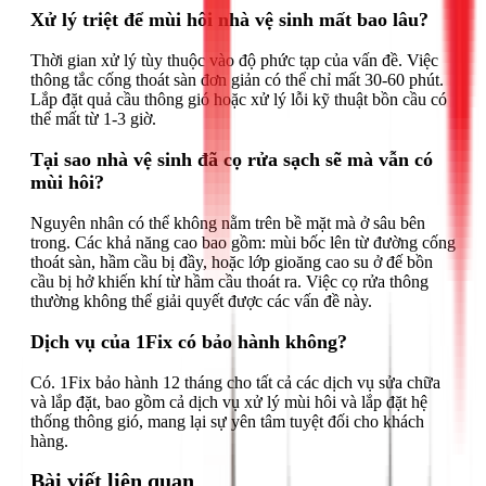
Xử lý triệt để mùi hôi nhà vệ sinh mất bao lâu?
Thời gian xử lý tùy thuộc vào độ phức tạp của vấn đề. Việc
thông tắc cống thoát sàn đơn giản có thể chỉ mất 30-60 phút.
Lắp đặt quả cầu thông gió hoặc xử lý lỗi kỹ thuật bồn cầu có
thể mất từ 1-3 giờ.
Tại sao nhà vệ sinh đã cọ rửa sạch sẽ mà vẫn có
mùi hôi?
Nguyên nhân có thể không nằm trên bề mặt mà ở sâu bên
trong. Các khả năng cao bao gồm: mùi bốc lên từ đường cống
thoát sàn, hầm cầu bị đầy, hoặc lớp gioăng cao su ở đế bồn
cầu bị hở khiến khí từ hầm cầu thoát ra. Việc cọ rửa thông
thường không thể giải quyết được các vấn đề này.
Dịch vụ của 1Fix có bảo hành không?
Có. 1Fix bảo hành 12 tháng cho tất cả các dịch vụ sửa chữa
và lắp đặt, bao gồm cả dịch vụ xử lý mùi hôi và lắp đặt hệ
thống thông gió, mang lại sự yên tâm tuyệt đối cho khách
hàng.
Bài viết liên quan