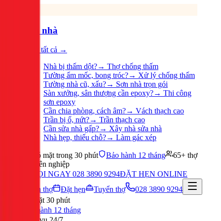
Sửa nhà
Xem tất cả →
Nhà bị thấm dột?
→
Thợ chống thấm
Tường ẩm mốc, bong tróc?
→
Xử lý chống thấm
Tường nhà cũ, xấu?
→
Sơn nhà trọn gói
Sàn xưởng, sân thượng cần epoxy?
→
Thi công
sơn epoxy
Cần chia phòng, cách âm?
→
Vách thạch cao
Trần bị ố, nứt?
→
Trần thạch cao
Cần sửa nhà gấp?
→
Xây nhà sửa nhà
Nhà hẹp, thiếu chỗ?
→
Làm gác xép
Có mặt trong 30 phút
Bảo hành 12 tháng
65+ thợ
chuyên nghiệp
GỌI NGAY 028 3890 9294
ĐẶT HẸN ONLINE
Tuyển thợ
Đặt hẹn
Tuyển thợ
028 3890 9294
Có mặt 30 phút
Bảo hành 12 tháng
Phục vụ 24/7