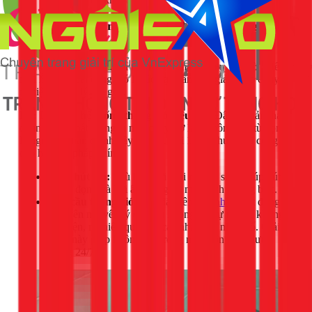
Giải pháp xử lý mùi hôi triệt để từ chuyên gia
1Fix
Các mẹo trên rất hữu ích nhưng chỉ mang tính tạm thời. Nếu
mùi hôi vẫn dai dẳng, đó là lúc bạn cần một giải pháp chuyên
nghiệp để xử lý tận gốc.
H3: Lắp đặt hệ thống thông gió hiệu quả
Đây là giải pháp
quan trọng nhất để ngăn mùi quay trở lại. Không khí tù đọng
là nguyên nhân chính gây ra mùi. Tại 1Fix, chúng tôi cung
cấp hai giải pháp chính:
Quạt hút gió:
Phù hợp với mọi nhà vệ sinh, giúp hút
khí tù đọng và hơi ẩm ra ngoài một cách cưỡng bức.
Quả cầu thông gió:
Lắp đặt trên
mái nhà
, hoạt động
dựa trên nguyên lý đối lưu không khí tự nhiên, không
tốn điện, rất hiệu quả cho các nhà ống, nhà phố. Giải
pháp này giúp không khí trong nhà luôn được lưu
thông 24/7.