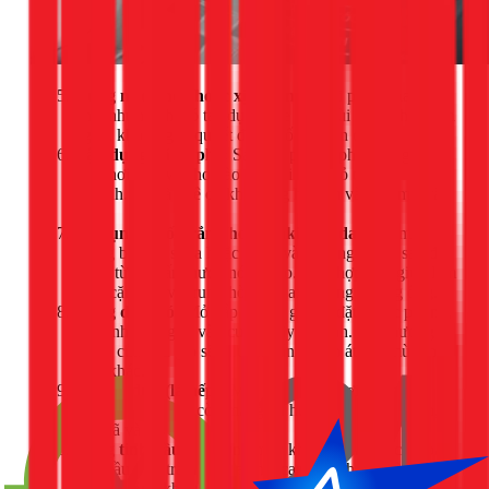
Dùng nước hoa hoặc xịt phòng:
Giải pháp nhanh
nhất nhưng chỉ có tác dụng che đậy mùi trong thời gian
ngắn, không giải quyết được gốc rễ vấn đề.
Tận dụng bã cà phê:
Sau khi pha cà phê, hãy giữ lại
bã, phơi khô và cho vào một túi vải nhỏ treo trong nhà
vệ sinh. Bã cà phê có khả năng hút ẩm và khử mùi rất
tốt.
Sử dụng muối trắng hoặc baking soda:
Rắc một
lượng baking soda hoặc muối vào miệng cống, sau đó
đổ từ từ một ấm nước nóng vào. Hỗn hợp này giúp làm
sạch cặn bẩn và trung hòa mùi axit trong đường ống.
Dùng dầu gió:
Mở nắp lọ dầu gió và đặt ở góc phòng,
hoặc nhỏ vài giọt vào cuộn giấy vệ sinh. Mùi hương
mạnh của dầu gió sẽ khuếch tán và lấn át các mùi khó
chịu khác.
Treo lá dứa (lá nếp):
Một bó lá dứa tươi không chỉ
giúp khử mùi mà còn mang lại hương thơm tự nhiên,
dân dã và rất dễ chịu.
Xông tinh dầu:
Sử dụng máy khuếch tán với các loại
tinh dầu như tràm trà, bạc hà, cam chanh để diệt khuẩn
trong không khí và tạo hương thơm thư giãn.