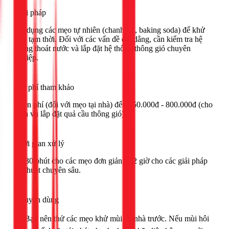
Giải pháp
Áp dụng các mẹo tự nhiên (chanh, sả, baking soda) để khử
mùi tạm thời. Đối với các vấn đề dai dẳng, cần kiểm tra hệ
thống thoát nước và lắp đặt hệ thống thông gió chuyên
nghiệp.
Chi phí tham khảo
Miễn phí (đối với mẹo tại nhà) đến 550.000đ - 800.000đ (cho
dịch vụ lắp đặt quả cầu thông gió).
Thời gian xử lý
15-30 phút cho các mẹo đơn giản, 1-2 giờ cho các giải pháp
kỹ thuật chuyên sâu.
Khuyên dùng
🟢 Bạn nên thử các mẹo khử mùi tại nhà trước. Nếu mùi hôi