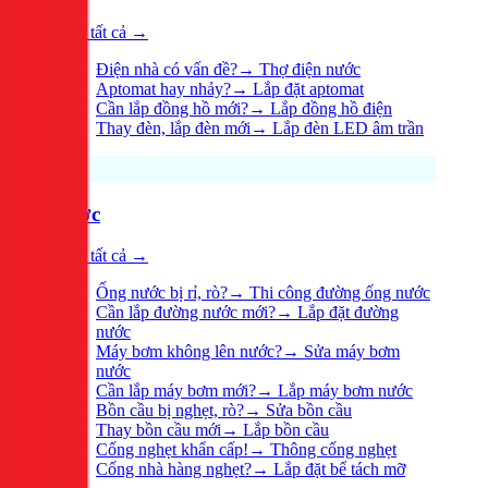
Xem tất cả →
Điện nhà có vấn đề?
→
Thợ điện nước
Aptomat hay nhảy?
→
Lắp đặt aptomat
Cần lắp đồng hồ mới?
→
Lắp đồng hồ điện
Thay đèn, lắp đèn mới
→
Lắp đèn LED âm trần
Nước
Xem tất cả →
Ống nước bị rỉ, rò?
→
Thi công đường ống nước
Cần lắp đường nước mới?
→
Lắp đặt đường
nước
Máy bơm không lên nước?
→
Sửa máy bơm
nước
Cần lắp máy bơm mới?
→
Lắp máy bơm nước
Bồn cầu bị nghẹt, rò?
→
Sửa bồn cầu
Thay bồn cầu mới
→
Lắp bồn cầu
Cống nghẹt khẩn cấp!
→
Thông cống nghẹt
Cống nhà hàng nghẹt?
→
Lắp đặt bể tách mỡ