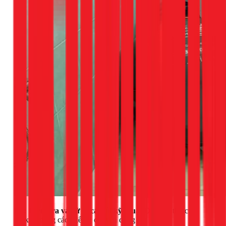
H3: Kiểm tra và xử lý các lỗi kỹ thuật
Đội ngũ thợ của
1Fix sẽ dùng các thiết bị chuyên dụng để: