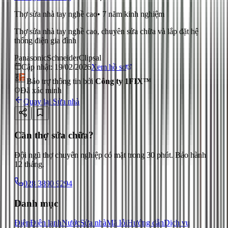
Thợ sửa nhà tay nghề cao
•
7
năm kinh nghiệm
Thợ sửa nhà tay nghề cao, chuyên sửa chữa và lắp đặt hệ
thống điện gia đình
Panasonic
Schneider
Clipsal
Cập nhật:
19/02/2026
Xem hồ sơ
Bảo trợ thông tin bởi
Công ty 1FIX™
Đã xác minh
Quay lại
Sửa nhà
Cần thợ sửa chữa?
Đội ngũ thợ chuyên nghiệp có mặt trong 30 phút. Bảo hành
12 tháng.
028 3890 9294
Danh mục
Điện
Điện lạnh
Nước
Sửa nhà
Mã lỗi
Hướng dẫn
Dịch vụ