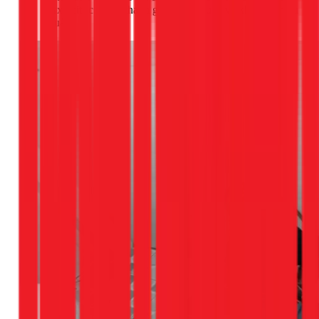
Axit citric trong chanh giúp diệt khuẩn và khử mùi hiệu
quả.