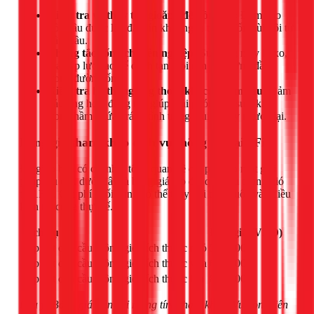
Kiểm tra và thay thế gioăng đế bồn cầu:
Đảm bảo
bồn cầu được lắp đặt kín khít, ngăn tuyệt đối mùi hôi từ
hầm cầu.
Thông tắc cống chuyên nghiệp:
Sử dụng máy lò xo,
máy áp lực cao để đánh tan mọi cặn bẩn cứng đầu
trong đường ống.
Kiểm tra hệ thống ống thoát khí của hầm cầu:
Đảm
bảo ống hoạt động tốt, giúp giải phóng áp suất khí
trong hầm chứa, tránh tình trạng mùi bị đẩy ngược lại.
Bảng giá tham khảo dịch vụ thông gió tại 1Fix
Để giúp bạn có cái nhìn tổng quan về chi phí cho một giải
pháp lâu dài, dưới đây là bảng giá lắp đặt quả cầu thông gió
tại 1Fix. Chi phí cuối cùng có thể thay đổi tùy thuộc vào điều
kiện thi công thực tế.
Dịch vụ
Đơn giá (VNĐ)
Lắp đặt quả cầu thông gió kích thước nhỏ
550.000
Lắp đặt quả cầu thông gió kích thước vừa
650.000
Lắp đặt quả cầu thông gió kích thước lớn
800.000
Lưu ý: Bảng giá trên chỉ mang tính tham khảo. Vui lòng liên