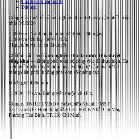
Chính sách bảo hành
Đặt hẹn
Công việc thực tế có ảnh nghiệm thu
· 60 ngày gần nhất
· cập
nhật
8/8/2026
1.700+
ca có ảnh nghiệm thu đã duyệt · 60 ngày
5.200+
ca tích lũy · từ 01/2026
21
quận/huyện có ca đã duyệt
Chỉ tính các ca có
ảnh nghiệm thu đã được 1Fix duyệt
công khai
— không phải toàn bộ công việc đã thực hiện.
Ca
mới nhất được duyệt: hôm qua.
Số liệu tự cập nhật từ hệ
thống điều phối, không phải con số quảng cáo.
Được giới thiệu trên
© 2026 1Fix.vn. Bản quyền thuộc về 1Fix.
Công ty TNHH TM&DV Sửa Chữa Nhanh · MST
0315126341 · Hoạt động từ 2018 · 86/5B Nhất Chi Mai,
Phường Tân Bình, TP. Hồ Chí Minh