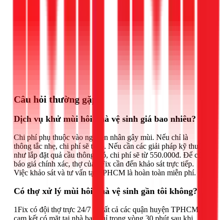
Gọi ngay 1Fix
Câu hỏi thường gặp
Dịch vụ khử mùi hôi nhà vệ sinh giá bao nhiêu?
Chi phí phụ thuộc vào nguyên nhân gây mùi. Nếu chỉ là
thông tắc nhẹ, chi phí sẽ thấp. Nếu cần các giải pháp kỹ thuật
như lắp đặt quả cầu thông gió, chi phí sẽ từ 550.000đ. Để có
báo giá chính xác, thợ của 1Fix cần đến khảo sát trực tiếp.
Việc khảo sát và tư vấn tại TPHCM là hoàn toàn miễn phí.
Có thợ xử lý mùi hôi nhà vệ sinh gần tôi không?
1Fix có đội thợ trực 24/7 tại tất cả các quận huyện TPHCM,
cam kết có mặt tại nhà bạn chỉ trong vòng 30 phút sau khi