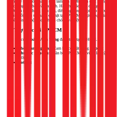
Đừng để mùi hôi nhà vệ sinh làm ảnh hưởng đến chất lượng
cuộc sống của bạn và gia đình. Hãy thử các mẹo đơn giản
trước, và nếu không hiệu quả, đừng ngần ngại gọi cho 1Fix.
Chúng tôi luôn sẵn sàng có mặt tại TPHCM để giúp bạn giải
quyết vấn đề một cách nhanh chóng và triệt để.
📍 Thợ trực tại TPHCM
Đội thợ của
Hoàng Anh Tùng
đang trực tại TPHCM.
Thời gian đáp ứng:
Cam kết có mặt trong
30 phút
Khu vực phục vụ:
Toàn bộ TP.HCM và vùng lân cận
(50km)
Hotline: