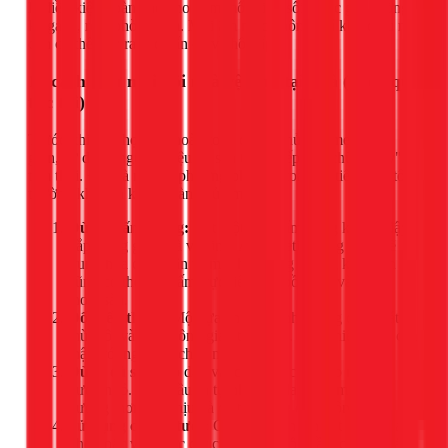
là điều kiện hoàn hảo cho nấm mốc sinh sôi ở các góc tường,
kẽ gạch, rèm phòng tắm. Mùi ẩm mốc không chỉ khó chịu mà
còn có thể gây ra các vấn đề về hô hấp.
10 cách khử mùi hôi nhà vệ sinh tại nhà (Hiệu quả
tức thì)
Trước khi gọi thợ, bạn hoàn toàn có thể thử các mẹo đơn
giản, sử dụng nguyên liệu có sẵn trong bếp để "chữa cháy"
tạm thời. Đây là những phương pháp an toàn và tiết kiệm tôi
thường khuyên khách hàng của mình:
Dùng giấm trắng:
Đặt một bát giấm trắng không đậy
nắp trong góc nhà vệ sinh. Axit axetic trong giấm sẽ
trung hòa các phân tử mùi hôi trong không khí. Bạn
cũng có thể đổ giấm trực tiếp vào bồn cầu và cống
thoát sàn.
Đốt nến thơm:
Một lựa chọn nhanh chóng để lấn át
mùi hôi và tạo không gian thư giãn. Tuy nhiên, hãy cẩn
thận với nguy cơ cháy nổ.
Dùng củ sả:
Đập dập vài củ sả và cắm vào một lọ
nước nhỏ. Tinh dầu sả tự nhiên sẽ lan tỏa, mang lại
hương thơm dễ chịu và có tác dụng đuổi côn trùng.
Sử dụng chanh tươi:
Cắt vài lát chanh đặt trong đĩa
nhỏ hoặc vắt nước cốt chanh vào bồn cầu, cống thoát.