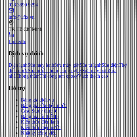
028 3890 9294
info@1fix.vn
TP. Hồ Chí Minh
LinkedIn
Dịch vụ chính
Điện lạnh
Sửa máy lạnh
Sửa máy giặt
Sửa tủ lạnh
Sửa điện
Thợ
điện nước
Sửa nước
Thông cống nghẹt
Sửa máy bơm
Sửa
nhà
Chống thấm
Thi công sơn epoxy
Vách thạch cao
Hỗ trợ
Bảng giá dịch vụ
Bảng giá sửa điện nước
Case Study thực tế
Bảng mã lỗi thiết bị
Kiến thức điện lạnh
Kiến thức điện nước
Nhật ký công việc