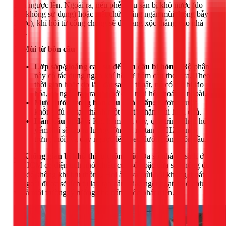
mùi ngược lên. Ngoài ra, nếu phễu thu sàn bị khô nước (do
lâu không sử dụng) hoặc mất chức năng ngăn mùi (hỏng bẫy
nước), khí hôi từ cống chung sẽ dễ dàng xộc thẳng vào nhà
bạn.
2. Mùi từ bồn cầu
Lớp sáp/gioăng cao su đế bồn cầu bị hỏng:
Bộ phận
này có tác dụng ngăn khí hôi từ hầm cầu thoát ra. Theo
thời gian hoặc do lắp đặt sai kỹ thuật, nó có thể bị lão
hóa, co ngót, tạo ra khe hở cho mùi hôi thoát ra ngoài.
Mực nước trong bồn cầu quá thấp:
Lượng nước
không đủ để tạo thành một "nút" chặn mùi hiệu quả.
Hầm cầu bị đầy:
Khi hầm cầu đầy, quá trình phân hủy
yếm khí sẽ tạo ra lượng lớn khí metan và H2S (mùi
trứng thối) và đẩy ngược lên theo đường ống bồn cầu.
3. Không gian bí khí, thiếu thông gió
Đa số nhà vệ sinh ở
TPHCM có diện tích nhỏ, thiếu cửa sổ hoặc cửa sổ không đủ
lớn để không khí lưu thông. Hơi ẩm và mùi hôi không thoát
ra ngoài được sẽ tích tụ lại, tạo cảm giác ngột ngạt, khó chịu
và là môi trường lý tưởng cho nấm mốc phát triển.