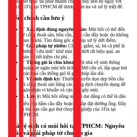
không hết hoặc tái phát nhanh chóng, hãy liên hệ ngay với
thợ của 1Fix tại TPHCM để được kiểm tra và xử lý triệt để.
Điểm chính cần lưu ý
✅
Xác định đúng nguyên nhân:
Mùi hôi có thể đến
từ cống thoát sàn, bồn cầu, hầm cầu đầy hoặc do không
gian bí khí. Tìm đúng gốc rễ giúp xử lý dứt điểm.
✅
Giải pháp tự nhiên:
Chanh, giấm, sả, bã cà phê là
những "cứu tinh" khử mùi tạm thời rất hiệu quả, an
toàn và tiết kiệm chi phí.
✅
Thông gió là chìa khóa:
Một nhà vệ sinh thông
thoáng sẽ ngăn mùi hôi tích tụ. Mở cửa sổ, lắp quạt hút
hoặc quả cầu thông gió là giải pháp lâu dài.
✅
Vệ sinh định kỳ:
Thường xuyên dọn dẹp bồn cầu
và cống thoát sàn bằng các dung dịch chuyên dụng để
ngăn chặn vi khuẩn và cặn bẩn gây mùi.
⚠️
Lưu ý:
Mùi hôi nồng nặc và dai dẳng có thể là dấu
hiệu của hầm cầu đầy hoặc lỗi lắp đặt đường ống. Đây
là lúc bạn cần gọi thợ chuyên nghiệp của 1Fix tại
TPHCM.
Nhà vệ sinh có mùi hôi tại TPHCM: Nguyên
nhân và giải pháp từ chuyên gia