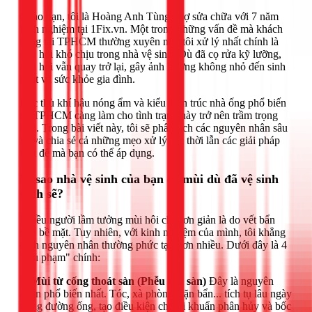
Chào bạn, tôi là Hoàng Anh Tùng, thợ sửa chữa với 7 năm
kinh nghiệm tại 1Fix.vn. Một trong những vấn đề mà khách
hàng tại TPHCM thường xuyên nhờ tôi xử lý nhất chính là
mùi hôi khó chịu trong nhà vệ sinh. Dù đã cọ rửa kỹ lưỡng,
mùi hôi vẫn quay trở lại, gây ảnh hưởng không nhỏ đến sinh
hoạt và sức khỏe gia đình.
Đặc thù khí hậu nóng ẩm và kiểu kiến trúc nhà ống phổ biến
tại TPHCM càng làm cho tình trạng này trở nên trầm trọng
hơn. Trong bài viết này, tôi sẽ phân tích các nguyên nhân sâu
xa và chia sẻ cả những mẹo xử lý tức thời lẫn các giải pháp
triệt để mà bạn có thể áp dụng.
Vì sao nhà vệ sinh của bạn có mùi dù đã vệ sinh
sạch sẽ?
Nhiều người lầm tưởng mùi hôi chỉ đơn giản là do vết bẩn
trên bề mặt. Tuy nhiên, với kinh nghiệm của mình, tôi khẳng
định nguyên nhân thường phức tạp hơn nhiều. Dưới đây là 4
"thủ phạm" chính:
1. Mùi từ cống thoát sàn (Phễu thu sàn)
Đây là nguyên
nhân phổ biến nhất. Tóc, xà phòng, cặn bẩn... tích tụ lâu ngày
trong đường ống, tạo điều kiện cho vi khuẩn phân hủy và bốc