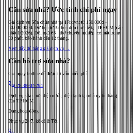
Cần sửa nhà?
Ước tính chi phí ngay
Giá dịch vụ
Sửa chữa nhà
tại 1Fix.vn: từ
150.000đ
–
50.000.000đ
. Dữ liệu từ
32
hóa đơn thực tế tại TPHCM (cập
nhật
1/2026
). Đội ngũ 65+ thợ chuyên nghiệp, có mặt trong
30 phút, bảo hành đến 12 tháng.
Xem đầy đủ bảng giá dịch vụ →
Cần hỗ trợ
sửa nhà
?
Gọi ngay hotline để được tư vấn miễn phí
028 3890 9294
Dịch vụ sửa chữa điện nước, điện lạnh tại nhà uy tín hàng
đầu TP.HCM.
Đang hoạt động
Phục vụ 24/7, kể cả lễ Tết