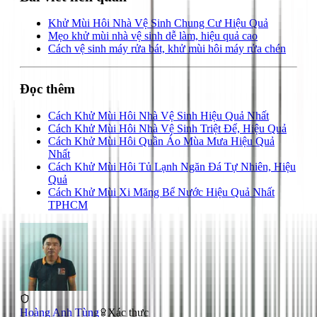
Khử Mùi Hôi Nhà Vệ Sinh Chung Cư Hiệu Quả
Mẹo khử mùi nhà vệ sinh dễ làm, hiệu quả cao
Cách vệ sinh máy rửa bát, khử mùi hôi máy rửa chén
Đọc thêm
Cách Khử Mùi Hôi Nhà Vệ Sinh Hiệu Quả Nhất
Cách Khử Mùi Hôi Nhà Vệ Sinh Triệt Để, Hiệu Quả
Cách Khử Mùi Hôi Quần Áo Mùa Mưa Hiệu Quả
Nhất
Cách Khử Mùi Hôi Tủ Lạnh Ngăn Đá Tự Nhiên, Hiệu
Quả
Cách Khử Mùi Xi Măng Bể Nước Hiệu Quả Nhất
TPHCM
Hoàng Anh Tùng
Xác thực