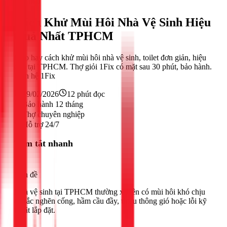
Sửa nhà
Cách Khử Mùi Hôi Nhà Vệ Sinh Hiệu
Quả Nhất TPHCM
Mẹo hay cách khử mùi hôi nhà vệ sinh, toilet đơn giản, hiệu
quả tại TPHCM. Thợ giỏi 1Fix có mặt sau 30 phút, bảo hành.
Liên hệ 1Fix
19/02/2026
12
phút đọc
Bảo hành 12 tháng
Thợ chuyên nghiệp
Hỗ trợ 24/7
Tóm tắt nhanh
Vấn đề
Nhà vệ sinh tại TPHCM thường xuyên có mùi hôi khó chịu
do tắc nghẽn cống, hầm cầu đầy, thiếu thông gió hoặc lỗi kỹ
thuật lắp đặt.