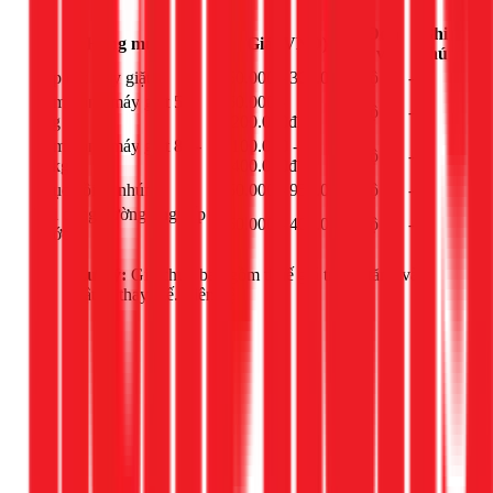
Đơn
Ghi
Hạng mục
Giá (VNĐ)
vị
chú
Lắp đặt máy giặt
250.000 - 300.000đ
bộ
-
Làm đồng máy giặt 5-
950.000 -
bộ
-
8kg
1.200.000đ
Làm đồng máy giặt 8.5-
1.100.000 -
bộ
-
12kg
1.400.000đ
Phục hồi ty nhúng
550.000 - 950.000đ
bộ
-
Thi công đường ống cấp
250.000 - 400.000đ
bộ
-
nước
Lưu ý:
Giá chưa bao gồm thuế giá trị gia tăng và
vật tư thay thế. Liên hệ