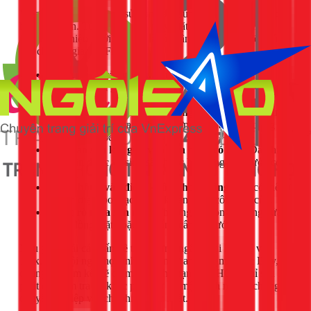
Việc thay đổi thói quen sử dụng sẽ giúp máy giặt hoạt động
hiệu quả hơn. Tuy nhiên, nếu máy giặt của bạn xuất hiện
những dấu hiệu dưới đây, đó là lúc cần đến sự can thiệp của
các chuyên gia từ 1Fix:
Máy kêu to và rung lắc dữ dội khi vắt:
Có thể do
hỏng bộ phận giảm xóc, trục lồng giặt hoặc có vật lạ
kẹt bên trong.
Máy không vắt hoặc vắt không khô:
Nguyên nhân
có thể do lỗi bo mạch, hỏng bơm xả hoặc tắc đường
ống thoát nước.
Quần áo sau khi giặt vẫn bẩn hoặc có cặn:
Dấu hiệu
máy cần được vệ sinh sâu hoặc hệ thống cấp nước có
vấn đề.
Máy không vào điện, không hoạt động:
Lỗi có thể từ
nguồn điện, bo mạch điều khiển hoặc công tắc cửa.
Nước rò rỉ ra sàn nhà:
Thường do hỏng gioăng cửa,
thủng lồng giặt hoặc tuột ống cấp/xả nước.
Nếu gặp phải các vấn đề trên, đừng ngần ngại liên hệ với
1Fix. Với đội ngũ thợ lành nghề như anh Phạm Ngọc Duy,
chúng tôi cam kết sẽ có mặt tại nhà bạn ở TPHCM chỉ sau 30
phút để kiểm tra và khắc phục sự cố một cách nhanh chóng,
chuyên nghiệp với chi phí hợp lý nhất.