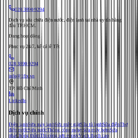
028 3890 9294
Dịch vụ sửa chữa điện nước, điện lạnh tại nhà uy tín hàng
đầu TP.HCM.
Đang hoạt động
Phục vụ 24/7, kể cả lễ Tết
028 3890 9294
info@1fix.vn
TP. Hồ Chí Minh
LinkedIn
Dịch vụ chính
Điện lạnh
Sửa máy lạnh
Sửa máy giặt
Sửa tủ lạnh
Sửa điện
Thợ
điện nước
Sửa nước
Thông cống nghẹt
Sửa máy bơm
Sửa
nhà
Chống thấm
Thi công sơn epoxy
Vách thạch cao