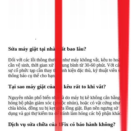
Gọi ngay 1Fix
.
Sửa máy giặt tại nhà mất bao lâu?
Đối với các lỗi thông thường như máy không vắt, kêu to hoặc
cần vệ sinh, thời gian xử lý trung bình từ 30-60 phút. Với các
sự cố phức tạp cần thay thế linh kiện đặc thù, kỹ thuật viên sẽ
thông báo cụ thể cho bạn.
Tại sao máy giặt của tôi kêu rất to khi vắt?
Nguyên nhân phổ biến nhất là do máy bị kê không cân bằng,
hỏng bộ phận giảm xóc (phuộc nhún), hoặc có vật cứng như
chìa khóa, đồng xu bị kẹt giữa lồng giặt. Bạn nên ngưng sử
dụng và gọi thợ kiểm tra để tránh làm hỏng các bộ phận khác.
Dịch vụ sửa chữa của 1Fix có bảo hành không?