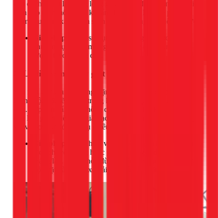
còn có thể bám lại trong lồng giặt và các đường ống, tạo điều
kiện cho nấm mốc và vi khuẩn phát triển. Máy sẽ phải tốn
thêm chu trình xả để làm sạch bọt, gây lãng phí điện và nước.
Giải pháp:
Luôn sử dụng loại bột giặt/nước giặt
chuyên dụng cho máy giặt và đong đếm đúng liều
lượng theo hướng dẫn.
5. Lười vệ sinh máy giặt định kỳ
Sau một thời gian sử dụng, cặn bẩn từ quần áo, xơ vải và dư
lượng bột giặt sẽ tích tụ trong lồng giặt, bộ lọc và các đường
ống. Lớp cặn bẩn này không chỉ gây mùi hôi khó chịu mà
còn làm giảm hiệu quả giặt sạch và khiến máy phải hoạt động
vất vả hơn, từ đó tiêu thụ nhiều điện hơn.
Giải pháp:
Thực hiện vệ sinh lồng giặt bằng các dung
dịch chuyên dụng hoặc giấm/baking soda ít nhất 3
tháng/lần. Đồng thời, đừng quên làm sạch ngăn chứa
bột giặt và bộ lọc xơ vải sau mỗi lần giặt.