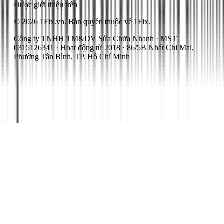
Được giới thiệu trên
© 2026 1Fix.vn. Bản quyền thuộc về 1Fix.
Công ty TNHH TM&DV Sửa Chữa Nhanh · MST
0315126341 · Hoạt động từ 2018 · 86/5B Nhất Chi Mai,
Phường Tân Bình, TP. Hồ Chí Minh