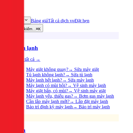
Bảng giá
Tất cả dịch vụ
Đặt hẹn
Dịch vụ
Tìm kiếm...
⌘K
Điện lạnh
Xem tất cả →
Máy giặt không quay?
→
Sửa máy giặt
Tủ lạnh không lạnh?
→
Sửa tủ lạnh
Máy lạnh hết lạnh?
→
Sửa máy lạnh
Máy lạnh có mùi hôi?
→
Vệ sinh máy lạnh
Máy giặt bẩn, có mùi?
→
Vệ sinh máy giặt
Máy lạnh yếu, thiếu gas?
→
Bơm gas máy lạnh
Cần lắp máy lạnh mới?
→
Lắp đặt máy lạnh
Bảo trì định kỳ máy lạnh
→
Bảo trì máy lạnh
Điện