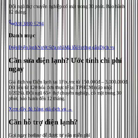
Đội ngũ thợ chuyên nghiệp có mặt trong 30 phút. Bảo hành
12 tháng.
028 3890 9294
Danh mục
Điện
Điện lạnh
Nước
Sửa nhà
Mã lỗi
Hướng dẫn
Dịch vụ
Cần sửa điện lạnh?
Ước tính chi phí
ngay
Giá dịch vụ
Điện lạnh
tại 1Fix.vn: từ
150.000đ
–
3.000.000đ
.
Dữ liệu từ
120
hóa đơn thực tế tại TPHCM (cập nhật
1/2026
). Đội ngũ 65+ thợ chuyên nghiệp, có mặt trong 30
phút, bảo hành đến 12 tháng.
Xem đầy đủ bảng giá dịch vụ →
Cần hỗ trợ
điện lạnh
?
Gọi ngay hotline để được tư vấn miễn phí