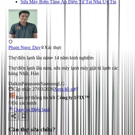
Sửa Máy Bơm Tăng Áp Điện Tử Tại Nhà Uy Tín
Phạm Ngọc Duy
Xác thực
Thợ điện lạnh lâu năm
•
14
năm kinh nghiệm
Thợ điện lạnh lâu năm, sửa máy lạnh máy giặt tủ lạnh các
hãng Nhật, Hàn
Daikin
Panasonic
Samsung
LG
Cập nhật:
27/03/2026
Xem hồ sơ
Bảo trợ thông tin bởi
Công ty 1FIX™
Đã xác minh
Quay lại
Điện lạnh
Cần thợ sửa chữa?