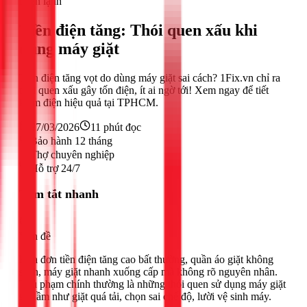
Điện lạnh
Tiền điện tăng: Thói quen xấu khi
dùng máy giặt
Tiền điện tăng vọt do dùng máy giặt sai cách? 1Fix.vn chỉ ra
thói quen xấu gây tốn điện, ít ai ngờ tới! Xem ngay để tiết
kiệm điện hiệu quả tại TPHCM.
27/03/2026
11
phút đọc
Bảo hành 12 tháng
Thợ chuyên nghiệp
Hỗ trợ 24/7
Tóm tắt nhanh
Vấn đề
Hóa đơn tiền điện tăng cao bất thường, quần áo giặt không
sạch, máy giặt nhanh xuống cấp mà không rõ nguyên nhân.
Thủ phạm chính thường là những thói quen sử dụng máy giặt
sai lầm như giặt quá tải, chọn sai chế độ, lười vệ sinh máy.