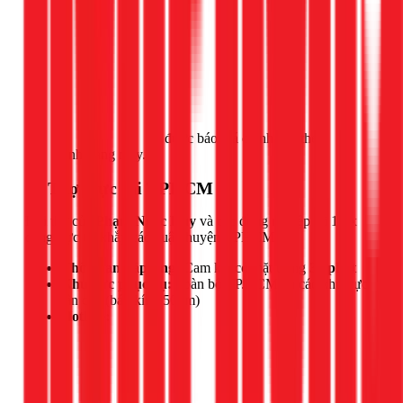
Gọi ngay 1Fix
để được báo giá chính xác theo
tình trạng máy.
📍 Thợ trực tại TPHCM
Đội thợ của
Phạm Ngọc Duy
và các đồng nghiệp tại 1Fix
đang trực tại khắp các quận huyện TPHCM.
Thời gian đáp ứng:
Cam kết có mặt trong
30 phút
Khu vực phục vụ:
Toàn bộ TP.HCM và các khu vực
lân cận (bán kính 50km)
Hotline: