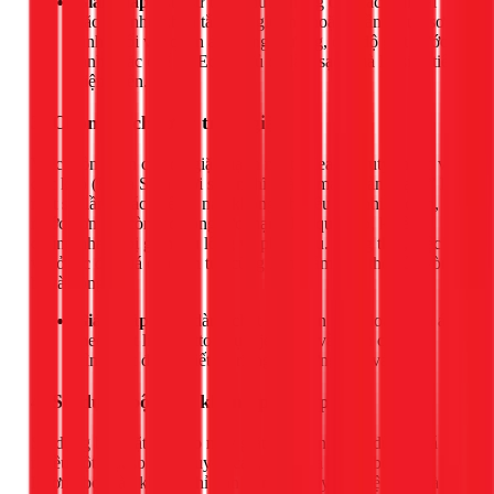
Giải pháp:
Chỉ sử dụng nước nóng cho các loại vải
đặc thù như khăn tắm, ga giường hoặc quần áo trẻ sơ
sinh. Đối với quần áo thông thường, chế độ giặt nước
lạnh hoặc chế độ Eco là đủ để làm sạch mà lại siêu tiết
kiệm điện.
3. Chọn sai chương trình giặt
Việc luôn chọn chế độ giặt mạnh nhất (Heavy Duty) hoặc vắt
cực khô (Extra Spin) với suy nghĩ “càng mạnh càng sạch” là
một sai lầm. Các chế độ này không chỉ tiêu thụ nhiều điện,
nước hơn mà còn tác động lực mạnh lên quần áo, khiến
chúng nhanh bị giãn, xù lông và phai màu. Đồng thời, việc
vắt ở tốc độ quá cao liên tục cũng làm giảm tuổi thọ của vòng
bi và động cơ.
Giải pháp:
Hãy dành chút thời gian phân loại quần áo
theo chất liệu (cotton, lụa, jeans...) và chọn chương
trình giặt được thiết kế riêng cho từng loại vải.
4. Sử dụng bột giặt không phù hợp
Sử dụng bột giặt tay cho máy giặt cửa trên, hoặc dùng quá
nhiều bột giặt so với khuyến cáo, sẽ tạo ra lượng bọt lớn.
Lượng bọt này không chỉ tràn ra ngoài gây mất vệ sinh mà