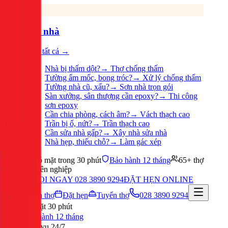
Sửa nhà
Xem tất cả →
Nhà bị thấm dột?
→
Thợ chống thấm
Tường ẩm mốc, bong tróc?
→
Xử lý chống thấm
Tường nhà cũ, xấu?
→
Sơn nhà trọn gói
Sàn xưởng, sân thượng cần epoxy?
→
Thi công
sơn epoxy
Cần chia phòng, cách âm?
→
Vách thạch cao
Trần bị ố, nứt?
→
Trần thạch cao
Cần sửa nhà gấp?
→
Xây nhà sửa nhà
Nhà hẹp, thiếu chỗ?
→
Làm gác xép
Có mặt trong 30 phút
Bảo hành 12 tháng
65+ thợ
chuyên nghiệp
GỌI NGAY 028 3890 9294
ĐẶT HẸN ONLINE
Tuyển thợ
Đặt hẹn
Tuyển thợ
028 3890 9294
Có mặt 30 phút
Bảo hành 12 tháng
Phục vụ 24/7