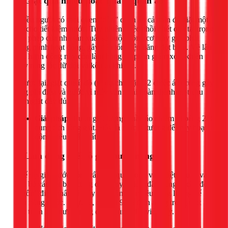
1. Giặt quá nhiều hoặc quá ít quần áo
Nhiều người có thói quen “dồn” quần áo cả tuần để giặt một
lần cho tiết kiệm nước. Tuy nhiên, việc nhồi nhét quá tải trọng
cho phép của nhà sản xuất sẽ buộc động cơ máy giặt phải
gồng mình hoạt động, gây tiêu tốn điện năng đột biến. Về lâu
dài, hành động này còn làm hỏng bộ phận giảm xóc, khiến
máy rung lắc dữ dội và kêu to khi vắt.
Ngược lại, giặt quá ít đồ (ví dụ chỉ giặt 1-2 chiếc áo) cũng gây
lãng phí điện và nước vì máy vẫn phải hoàn thành một chu
trình giặt đầy đủ.
Giải pháp:
Luôn giặt lượng quần áo chiếm khoảng 2/3
dung tích lồng giặt. Đây là mức lý tưởng để máy hoạt
động hiệu quả nhất.
2. Lạm dụng chế độ giặt nước nóng
Chế độ giặt nước nóng rất hiệu quả trong việc diệt khuẩn và
loại bỏ các vết bẩn cứng đầu. Tuy nhiên, đây cũng là chế độ
“ngốn” điện nhất, vì máy phải tốn rất nhiều năng lượng để
đun nóng nước. Thực tế, có đến 90% điện năng trong một
chu trình giặt nước nóng được dùng cho việc này.