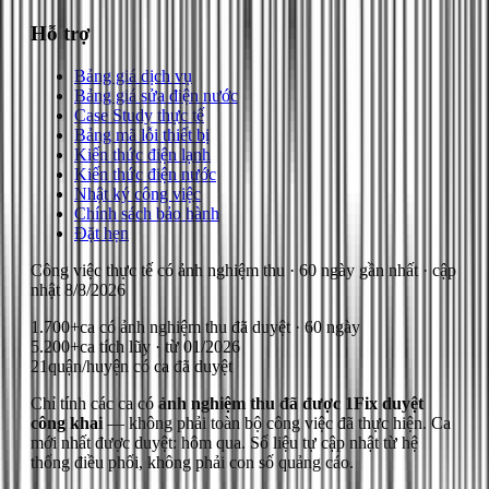
Hỗ trợ
Bảng giá dịch vụ
Bảng giá sửa điện nước
Case Study thực tế
Bảng mã lỗi thiết bị
Kiến thức điện lạnh
Kiến thức điện nước
Nhật ký công việc
Chính sách bảo hành
Đặt hẹn
Công việc thực tế có ảnh nghiệm thu
· 60 ngày gần nhất
· cập
nhật
8/8/2026
1.700+
ca có ảnh nghiệm thu đã duyệt · 60 ngày
5.200+
ca tích lũy · từ 01/2026
21
quận/huyện có ca đã duyệt
Chỉ tính các ca có
ảnh nghiệm thu đã được 1Fix duyệt
công khai
— không phải toàn bộ công việc đã thực hiện.
Ca
mới nhất được duyệt: hôm qua.
Số liệu tự cập nhật từ hệ
thống điều phối, không phải con số quảng cáo.