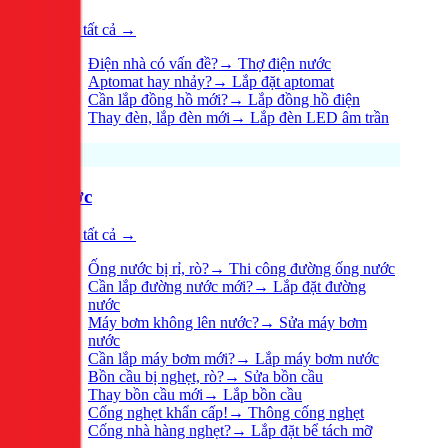
Xem tất cả →
Điện nhà có vấn đề?
→
Thợ điện nước
Aptomat hay nhảy?
→
Lắp đặt aptomat
Cần lắp đồng hồ mới?
→
Lắp đồng hồ điện
Thay đèn, lắp đèn mới
→
Lắp đèn LED âm trần
Nước
Xem tất cả →
Ống nước bị rỉ, rò?
→
Thi công đường ống nước
Cần lắp đường nước mới?
→
Lắp đặt đường
nước
Máy bơm không lên nước?
→
Sửa máy bơm
nước
Cần lắp máy bơm mới?
→
Lắp máy bơm nước
Bồn cầu bị nghẹt, rò?
→
Sửa bồn cầu
Thay bồn cầu mới
→
Lắp bồn cầu
Cống nghẹt khẩn cấp!
→
Thông cống nghẹt
Cống nhà hàng nghẹt?
→
Lắp đặt bể tách mỡ