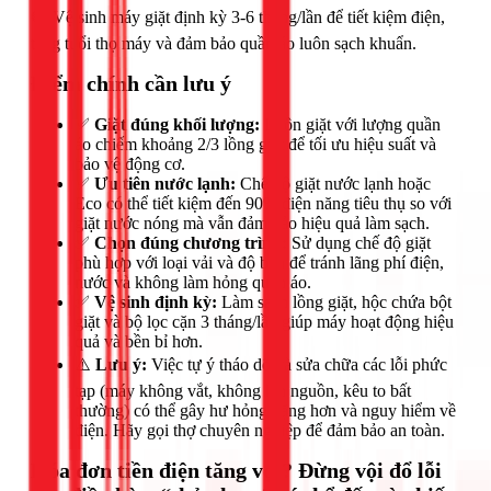
🟢 Vệ sinh máy giặt định kỳ 3-6 tháng/lần để tiết kiệm điện,
tăng tuổi thọ máy và đảm bảo quần áo luôn sạch khuẩn.
Điểm chính cần lưu ý
✅
Giặt đúng khối lượng:
Luôn giặt với lượng quần
áo chiếm khoảng 2/3 lồng giặt để tối ưu hiệu suất và
bảo vệ động cơ.
✅
Ưu tiên nước lạnh:
Chế độ giặt nước lạnh hoặc
Eco có thể tiết kiệm đến 90% điện năng tiêu thụ so với
giặt nước nóng mà vẫn đảm bảo hiệu quả làm sạch.
✅
Chọn đúng chương trình:
Sử dụng chế độ giặt
phù hợp với loại vải và độ bẩn để tránh lãng phí điện,
nước và không làm hỏng quần áo.
✅
Vệ sinh định kỳ:
Làm sạch lồng giặt, hộc chứa bột
giặt và bộ lọc cặn 3 tháng/lần giúp máy hoạt động hiệu
quả và bền bỉ hơn.
⚠️
Lưu ý:
Việc tự ý tháo dỡ và sửa chữa các lỗi phức
tạp (máy không vắt, không lên nguồn, kêu to bất
thường) có thể gây hư hỏng nặng hơn và nguy hiểm về
điện. Hãy gọi thợ chuyên nghiệp để đảm bảo an toàn.
Hóa đơn tiền điện tăng vọt? Đừng vội đổ lỗi