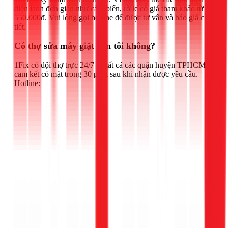
điện lạnh đơn giản như cảm biến, rờ le có giá tham khảo từ
550.000đ. Vui lòng gọi hotline để được tư vấn và báo giá chi
tiết.
Có thợ sửa máy giặt gần tôi không?
1Fix có đội thợ trực 24/7 tại tất cả các quận huyện TPHCM,
cam kết có mặt trong 30 phút sau khi nhận được yêu cầu.
Hotline: