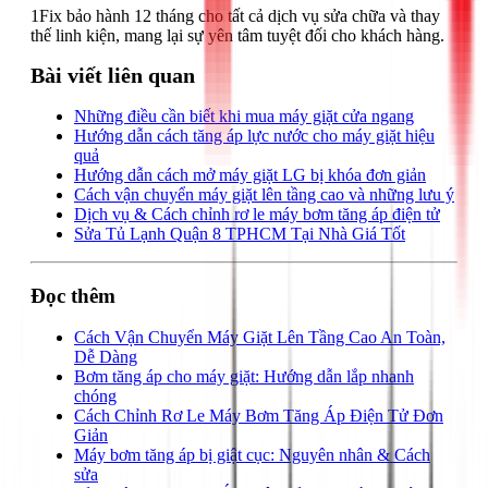
1Fix bảo hành 12 tháng cho tất cả dịch vụ sửa chữa và thay
thế linh kiện, mang lại sự yên tâm tuyệt đối cho khách hàng.
Bài viết liên quan
Những điều cần biết khi mua máy giặt cửa ngang
Hướng dẫn cách tăng áp lực nước cho máy giặt hiệu
quả
Hướng dẫn cách mở máy giặt LG bị khóa đơn giản
Cách vận chuyển máy giặt lên tầng cao và những lưu ý
Dịch vụ & Cách chỉnh rơ le máy bơm tăng áp điện tử
Sửa Tủ Lạnh Quận 8 TPHCM Tại Nhà Giá Tốt
Đọc thêm
Cách Vận Chuyển Máy Giặt Lên Tầng Cao An Toàn,
Dễ Dàng
Bơm tăng áp cho máy giặt: Hướng dẫn lắp nhanh
chóng
Cách Chỉnh Rơ Le Máy Bơm Tăng Áp Điện Tử Đơn
Giản
Máy bơm tăng áp bị giật cục: Nguyên nhân & Cách
sửa