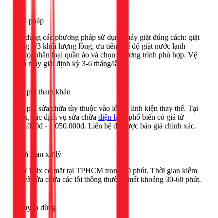
Giải pháp
Áp dụng các phương pháp sử dụng máy giặt đúng cách: giặt
đúng 2/3 khối lượng lồng, ưu tiên chế độ giặt nước lạnh
(Eco), phân loại quần áo và chọn chương trình phù hợp. Vệ
sinh máy giặt định kỳ 3-6 tháng/lần.
Chi phí tham khảo
Chi phí sửa chữa tùy thuộc vào lỗi và linh kiện thay thế. Tại
1Fix, các dịch vụ sửa chữa
điện lạnh
phổ biến có giá từ
280.000đ - 1.050.000đ. Liên hệ để được báo giá chính xác.
Thời gian xử lý
Thợ 1Fix có mặt tại TPHCM trong 30 phút. Thời gian kiểm
tra và sửa chữa các lỗi thông thường mất khoảng 30-60 phút.
Khuyên dùng