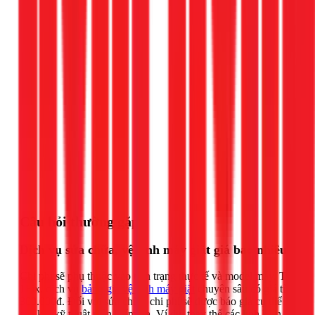
Gọi ngay 1Fix
Câu hỏi thường gặp
Dịch vụ sửa chữa, vệ sinh máy giặt giá bao nhiêu?
Chi phí sẽ phụ thuộc vào tình trạng thực tế và model máy. Tại
1Fix, dịch vụ
bảng giá vệ sinh máy giặt
chuyên sâu có giá từ
300.000đ. Đối với sửa chữa, chi phí sẽ được báo giá cụ thể
sau khi kỹ thuật viên kiểm tra. Ví dụ, thay thế các linh kiện