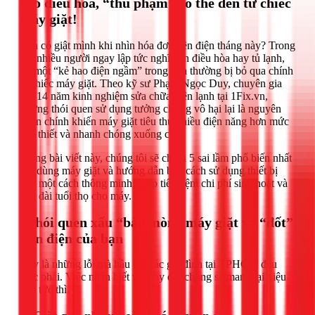
cho điều hòa, “thủ phạm” có thể đến từ chiếc
máy giặt!
Bạn có giật mình khi nhìn hóa đơn tiền điện tháng này? Trong
khi nhiều người ngay lập tức nghĩ đến điều hòa hay tủ lạnh,
thì một “kẻ hao điện ngầm” trong nhà thường bị bỏ qua chính
là chiếc máy giặt. Theo kỹ sư Phạm Ngọc Duy, chuyên gia
với 14 năm kinh nghiệm sửa chữa điện lạnh tại 1Fix.vn,
những thói quen sử dụng tưởng chừng vô hại lại là nguyên
nhân chính khiến máy giặt tiêu thụ nhiều điện năng hơn mức
cần thiết và nhanh chóng xuống cấp.
Trong bài viết này, chúng tôi sẽ chỉ ra 5 sai lầm phổ biến nhất
khi dùng máy giặt và hướng dẫn bạn cách sử dụng thiết bị
này một cách thông minh, giúp tiết kiệm chi phí sinh hoạt và
kéo dài tuổi thọ cho máy.
5 thói quen xấu “bào mòn” máy giặt và “đốt”
tiền điện của bạn
Đây là những lỗi mà hầu hết các gia đình tại TPHCM đều
mắc phải. Việc nhận biết và thay đổi chúng sẽ mang lại hiệu
quả tức thì.