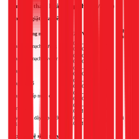
Bảng giá tham khảo (Cập nhật 03/2026)
Sửa máy giặt cửa trên
Đơn
Ghi
Hạng mục
Giá (VNĐ)
vị
chú
850.000 -
Sửa board mạch thường
cái
-
1.100.000đ
1.100.000 -
Sửa board mạch inverter
cái
-
1.600.000đ
950.000 -
Thay moto
cái
-
1.400.000đ
650.000 -
Thay hộp số
cái
-
1.050.000đ
650.000 -
Thay van cấp nước đôi
cái
-
1.050.000đ
550.000 -
IC nguồn
cái
-
650.000đ
Dây nguồn, dây cấp nước,
250.000 -
Mỗi
cái
ống xả
350.000đ
loại
Lắp đặt, vệ sinh máy giặt