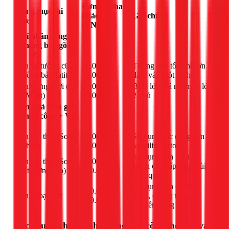
Đơn giá tham
Hạng mục thi
khảo
Ghi chú
công
(VNĐ/m²)
Chỉ nhân công
(Không bao gồm
vật tư)
Sơn lại tường cũ
10.000 -
Tường còn tốt, chỉ sơn
(không bả Matit)
15.000
dặm vá, 1 lót 2 phủ
Sơn tường mới (có
20.000 -
Bả 2 lớp, xả nhám, 1 lót
bả Matit)
35.000
2 phủ
Sơn nhà trọn gói
(Nhân công + Vật
tư)
Sơn nội thất (Sơn
50.000 -
Sử dụng các dòng sơn
kinh tế)
80.000
Maxilite, Joton...
Sử dụng sơn Dulux,
Sơn nội thất (Sơn
90.000 -
Jotun cao cấp, lau chùi
chất lượng cao)
150.000
hiệu quả
Sử dụng sơn chống
120.000 -
Sơn ngoại thất
thấm, chống nóng
200.000
chuyên dụng
Các yếu tố chính ảnh hưởng đến công thợ sơn và