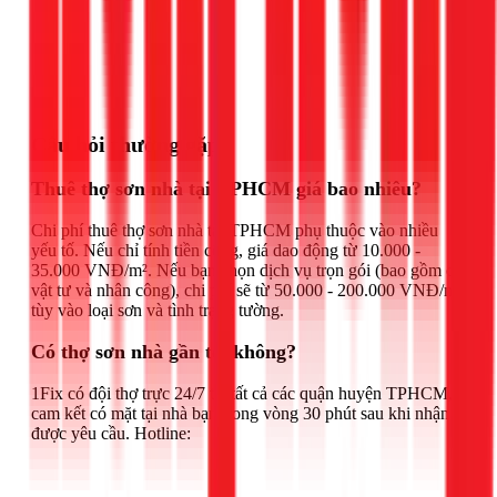
Gọi ngay 1Fix
Câu hỏi thường gặp
Thuê thợ sơn nhà tại TPHCM giá bao nhiêu?
Chi phí thuê thợ sơn nhà tại TPHCM phụ thuộc vào nhiều
yếu tố. Nếu chỉ tính tiền công, giá dao động từ 10.000 -
35.000 VNĐ/m². Nếu bạn chọn dịch vụ trọn gói (bao gồm cả
vật tư và nhân công), chi phí sẽ từ 50.000 - 200.000 VNĐ/m²
tùy vào loại sơn và tình trạng tường.
Có thợ sơn nhà gần tôi không?
1Fix có đội thợ trực 24/7 tại tất cả các quận huyện TPHCM,
cam kết có mặt tại nhà bạn trong vòng 30 phút sau khi nhận
được yêu cầu. Hotline: