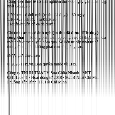
Công việc thực tế có ảnh nghiệm thu
· 60 ngày gần nhất
· cập
nhật
6/8/2026
1.700+
ca có ảnh nghiệm thu đã duyệt · 60 ngày
5.100+
ca tích lũy · từ 01/2026
21
quận/huyện có ca đã duyệt
Chỉ tính các ca có
ảnh nghiệm thu đã được 1Fix duyệt
công khai
— không phải toàn bộ công việc đã thực hiện.
Ca
mới nhất được duyệt: hôm qua.
Số liệu tự cập nhật từ hệ
thống điều phối, không phải con số quảng cáo.
Được giới thiệu trên
© 2026 1Fix.vn. Bản quyền thuộc về 1Fix.
Công ty TNHH TM&DV Sửa Chữa Nhanh · MST
0315126341 · Hoạt động từ 2018 · 86/5B Nhất Chi Mai,
Phường Tân Bình, TP. Hồ Chí Minh