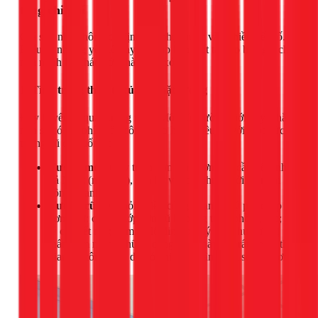
tổng chi phí
Giá sơn nhà không cố định mà phụ thuộc vào nhiều yếu tố.
Hiểu rõ những yếu tố này sẽ giúp bạn biết tại sao báo giá cho
nhà mình lại khác với nhà hàng xóm.
1. Tình trạng thực tế của bề mặt tường
Đây là yếu tố quan trọng nhất. Một bức tường mới xây, phẳng
mịn sẽ có chi phí nhân công thấp hơn nhiều so với một bức
tường cũ đã xuống cấp.
Tường mới:
Quy trình đơn giản hơn, chỉ cần vệ sinh,
bả Matit (nếu cần), sơn lót và sơn phủ. Thời gian thi
công nhanh.
Tường cũ:
Đòi hỏi nhiều công đoạn xử lý phức tạp
hơn như: cạo bỏ lớp sơn cũ bị bong tróc, phồng rộp; xử
lý các vết nứt; trám vá lỗ đinh; xử lý các khu vực bị
thấm, ẩm mốc. Những công đoạn này tốn rất nhiều thời
gian và công sức, do đó chi phí nhân công sẽ cao hơn.