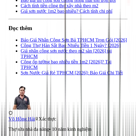
Báo giá thi công sơn chống nóng mái tôn trọn gói
Cách tính tiền công thợ xây nhà theo m2
Giá sơn nước 1m2 bao nhiêu? Cách tính chi phí
Đọc thêm
Báo Giá Nhân Công Sơn Bả TPHCM Trọn Gói [2026]
Công Thợ Hàn Sắt Bao Nhiêu Tiền 1 Ngày? [2026]
Giá nhân công sơn nước theo m2 sàn [2026] tại
TPHCM
Công ốp tường bao nhiêu tiền 1m2 [2026]? Tại
TPHCM
Sơn Nước Giá Rẻ TPHCM [2026]: Báo Giá Chi Tiết
Võ Hồng Hải
Xác thực
Thợ sửa nhà đa năng
•
10
năm kinh nghiệm