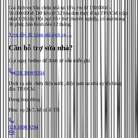
Giá dịch vụ
Sửa chữa nhà
tại 1Fix.vn: từ
150.000đ
–
50.000.000đ
. Dữ liệu từ
32
hóa đơn thực tế tại TPHCM (cập
nhật
1/2026
). Đội ngũ 65+ thợ chuyên nghiệp, có mặt trong
30 phút, bảo hành đến 12 tháng.
Xem đầy đủ bảng giá dịch vụ →
Cần hỗ trợ
sửa nhà
?
Gọi ngay hotline để được tư vấn miễn phí
028 3890 9294
Dịch vụ sửa chữa điện nước, điện lạnh tại nhà uy tín hàng
đầu TP.HCM.
Đang hoạt động
Phục vụ 24/7, kể cả lễ Tết
028 3890 9294