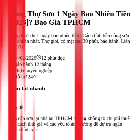
Sửa nhà
Công Thợ Sơn 1 Ngày Bao Nhiêu Tiền
[2026]? Báo Giá TPHCM
Công thợ sơn 1 ngày bao nhiêu tiền? Cách tính tiền công sơn
nhà chuẩn nhất. Thợ giỏi, có mặt sau 30 phút, bảo hành. Liên
hệ 1Fix
24/02/2026
12
phút đọc
Bảo hành 12 tháng
Thợ chuyên nghiệp
Hỗ trợ 24/7
Tóm tắt nhanh
Vấn đề
Bạn cần sơn lại nhà tại TPHCM nhưng không rõ chi phí thuê
thợ, cách tính giá và các yếu tố ảnh hưởng để dự trù ngân
sách chính xác.