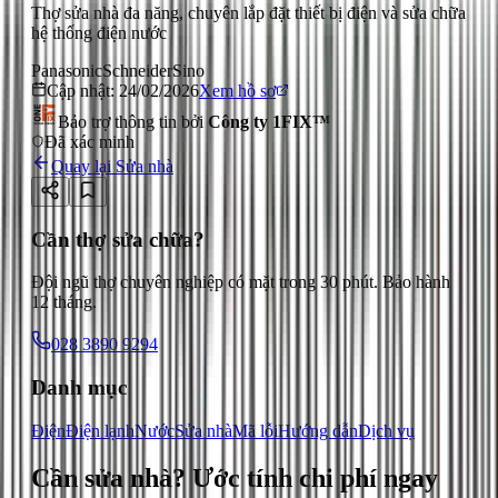
Thợ sửa nhà đa năng, chuyên lắp đặt thiết bị điện và sửa chữa
hệ thống điện nước
Panasonic
Schneider
Sino
Cập nhật:
24/02/2026
Xem hồ sơ
Bảo trợ thông tin bởi
Công ty 1FIX™
Đã xác minh
Quay lại
Sửa nhà
Cần thợ sửa chữa?
Đội ngũ thợ chuyên nghiệp có mặt trong 30 phút. Bảo hành
12 tháng.
028 3890 9294
Danh mục
Điện
Điện lạnh
Nước
Sửa nhà
Mã lỗi
Hướng dẫn
Dịch vụ
Cần sửa nhà?
Ước tính chi phí ngay