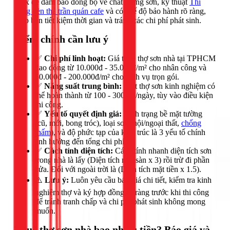
1Fix để đảm bảo đồng bộ về chất lượng sơn, kỹ thuật
Thi
công đèn thả trần quán cafe
và có chế độ bảo hành rõ ràng,
giúp bạn tiết kiệm thời gian và tránh các chi phí phát sinh.
Điểm chính cần lưu ý
✅
Chi phí linh hoạt:
Giá thuê thợ sơn nhà tại TPHCM
dao động từ 10.000đ - 35.000đ/m² cho nhân công và
50.000đ - 200.000đ/m² cho dịch vụ trọn gói.
✅
Năng suất trung bình:
Một thợ sơn kinh nghiệm có
thể hoàn thành từ 100 - 300 m²/ngày, tùy vào điều kiện
thi công.
✅
Yếu tố quyết định giá:
Tình trạng bề mặt tường
(cũ, mới, bong tróc), loại sơn (nội/ngoại thất,
chống
thấm
), và độ phức tạp của kiến trúc là 3 yếu tố chính
ảnh hưởng đến tổng chi phí.
✅
Cách tính diện tích:
Cách tính nhanh diện tích sơn
trong nhà là lấy (Diện tích mặt sàn x 3) rồi trừ đi phần
cửa. Đối với ngoài trời là (Diện tích mặt tiền x 1.5).
⚠️
Lưu ý:
Luôn yêu cầu báo giá chi tiết, kiểm tra kinh
nghiệm thợ và ký hợp đồng rõ ràng trước khi thi công
để tránh tranh chấp và chi phí phát sinh không mong
muốn.
Thuê thợ sơn nhà bao nhiêu tiền? Báo giá và