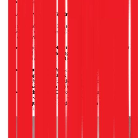
theo thời gian.
2. Loại sơn và yêu cầu kỹ thuật
Thị trường có hàng trăm loại sơn với các mức giá và công
năng khác nhau. Lựa chọn của bạn sẽ ảnh hưởng trực tiếp
đến chi phí vật tư.
Sơn nội thất vs. Ngoại thất:
Sơn ngoại thất thường đắt
hơn vì yêu cầu khả năng chống chịu thời tiết khắc
nghiệt (nắng, mưa, tia UV), chống thấm, chống rêu
mốc.
Sơn lót:
Là lớp sơn quan trọng giúp tạo độ bám dính
cho lớp sơn phủ, kháng kiềm, bảo vệ bề mặt tường. Bỏ
qua sơn lót có thể tiết kiệm chi phí trước mắt nhưng sẽ
làm giảm tuổi thọ của lớp sơn phủ.
Sơn chức năng:
Các loại sơn đặc biệt như sơn chống
thấm, sơn chống nóng, sơn kháng khuẩn, sơn lau chùi
hiệu quả... thường có giá thành cao hơn các loại sơn
thông thường.