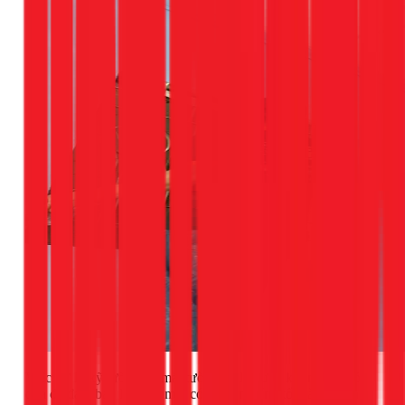
Việc xử lý kỹ lưỡng bề mặt tường cũ là bước không thể bỏ
qua để đảm bảo lớp sơn mới có độ bám dính tốt và bền màu