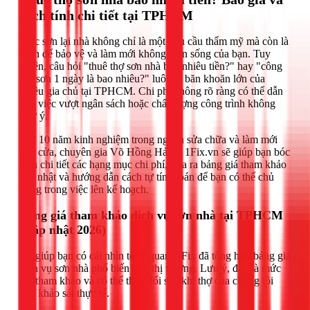
cách tính chi tiết tại TPHCM
Việc sơn lại nhà không chỉ là một nhu cầu thẩm mỹ mà còn là
cách để bảo vệ và làm mới không gian sống của bạn. Tuy
nhiên, câu hỏi "thuê thợ sơn nhà bao nhiêu tiền?" hay "công
thợ sơn 1 ngày là bao nhiêu?" luôn là băn khoăn lớn của
nhiều gia chủ tại TPHCM. Chi phí không rõ ràng có thể dẫn
đến việc vượt ngân sách hoặc chất lượng công trình không
như ý.
Với 10 năm kinh nghiệm trong ngành sửa chữa và làm mới
nhà cửa, chuyên gia Võ Hồng Hải từ 1Fix.vn sẽ giúp bạn bóc
tách chi tiết các hạng mục chi phí, đưa ra bảng giá tham khảo
cập nhật và hướng dẫn cách tự tính toán để bạn có thể chủ
động trong việc lên kế hoạch.
Bảng giá tham khảo dịch vụ sơn nhà tại TPHCM
(Cập nhật 2026)
Để giúp bạn có cái nhìn tổng quan, 1Fix đã tổng hợp bảng giá
dịch vụ sơn nhà phổ biến trên thị trường. Lưu ý, đây là mức
giá tham khảo và có thể thay đổi sau khi thợ của chúng tôi
đến khảo sát thực tế.