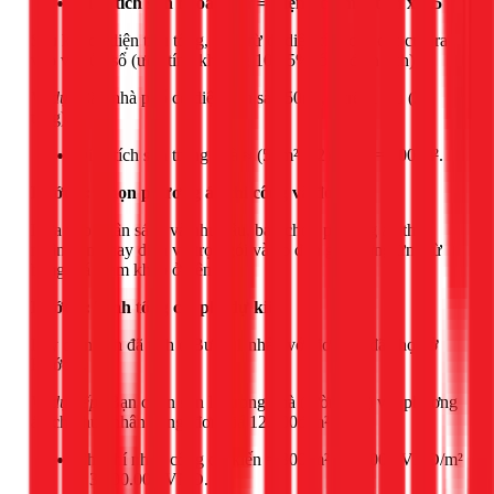
Diện tích sơn ngoài nhà = Diện tích mặt tiền x 1.5
Sau khi có diện tích tổng, bạn trừ đi diện tích của các cửa ra
vào và cửa sổ (ước tính khoảng 10-15% tổng diện tích).
Ví dụ:
Căn nhà phố có diện tích sàn 50m², 1 trệt 1 lầu (2
tầng).
Diện tích sơn trong nhà ≈ (50m² x 2) x 3.0 = 300 m².
Bước 2: Chọn phương án thi công và đơn giá
Dựa vào ngân sách và nhu cầu, bạn chọn phương án thuê
nhân công hay dịch vụ trọn gói và áp đơn giá tương ứng từ
bảng giá tham khảo ở trên.
Bước 3: Tính tổng chi phí dự kiến
Lấy diện tích đã tính ở Bước 1 nhân với đơn giá đã chọn ở
Bước 2.
Ví dụ tiếp:
Bạn chọn sơn lại trong nhà (tường cũ) với phương
án chỉ thuê nhân công, đơn giá 12.000đ/m².
Chi phí nhân công dự kiến = 300 m² x 12.000 VNĐ/m²
= 3.600.000 VNĐ.