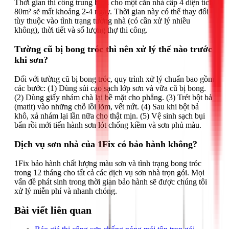
Thời gian thi công trung bình cho một căn nhà cấp 4 diện tích
80m² sẽ mất khoảng 2-4 ngày. Thời gian này có thể thay đổi
tùy thuộc vào tình trạng tường nhà (có cần xử lý nhiều
không), thời tiết và số lượng thợ thi công.
Tường cũ bị bong tróc thì nên xử lý thế nào trước
khi sơn?
Đối với tường cũ bị bong tróc, quy trình xử lý chuẩn bao gồm
các bước: (1) Dùng sủi cạo sạch lớp sơn và vữa cũ bị bong.
(2) Dùng giấy nhám chà lại bề mặt cho phẳng. (3) Trét bột bả
(matit) vào những chỗ lồi lõm, vết nứt. (4) Sau khi bột bả
khô, xả nhám lại lần nữa cho thật mịn. (5) Vệ sinh sạch bụi
bẩn rồi mới tiến hành sơn lót chống kiềm và sơn phủ màu.
Dịch vụ sơn nhà của 1Fix có bảo hành không?
1Fix bảo hành chất lượng màu sơn và tình trạng bong tróc
trong 12 tháng cho tất cả các dịch vụ sơn nhà trọn gói. Mọi
vấn đề phát sinh trong thời gian bảo hành sẽ được chúng tôi
xử lý miễn phí và nhanh chóng.
Bài viết liên quan