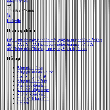
info@1fix.vn
TP. Hồ Chí Minh
LinkedIn
Dịch vụ chính
Điện lạnh
Sửa máy lạnh
Sửa máy giặt
Sửa tủ lạnh
Sửa điện
Thợ
điện nước
Sửa nước
Thông cống nghẹt
Sửa máy bơm
Sửa
nhà
Chống thấm
Thi công sơn epoxy
Vách thạch cao
Hỗ trợ
Bảng giá dịch vụ
Bảng giá sửa điện nước
Case Study thực tế
Bảng mã lỗi thiết bị
Kiến thức điện lạnh
Kiến thức điện nước
Nhật ký công việc
Chính sách bảo hành
Đặt hẹn