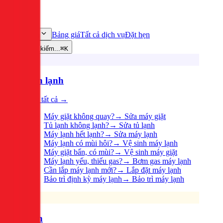
Bảng giá
Tất cả dịch vụ
Đặt hẹn
Dịch vụ
Tìm kiếm...
⌘K
Điện lạnh
Xem tất cả →
Máy giặt không quay?
→
Sửa máy giặt
Tủ lạnh không lạnh?
→
Sửa tủ lạnh
Máy lạnh hết lạnh?
→
Sửa máy lạnh
Máy lạnh có mùi hôi?
→
Vệ sinh máy lạnh
Máy giặt bẩn, có mùi?
→
Vệ sinh máy giặt
Máy lạnh yếu, thiếu gas?
→
Bơm gas máy lạnh
Cần lắp máy lạnh mới?
→
Lắp đặt máy lạnh
Bảo trì định kỳ máy lạnh
→
Bảo trì máy lạnh
Điện