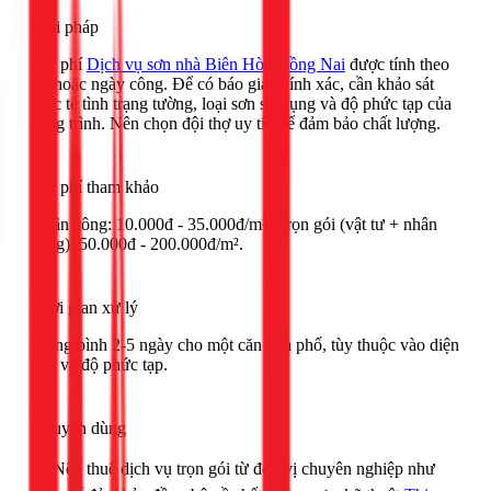
Giải pháp
Chi phí
Dịch vụ sơn nhà Biên Hòa Đồng Nai
được tính theo
m² hoặc ngày công. Để có báo giá chính xác, cần khảo sát
thực tế tình trạng tường, loại sơn sử dụng và độ phức tạp của
công trình. Nên chọn đội thợ uy tín để đảm bảo chất lượng.
Chi phí tham khảo
Nhân công: 10.000đ - 35.000đ/m². Trọn gói (vật tư + nhân
công): 50.000đ - 200.000đ/m².
Thời gian xử lý
Trung bình 2-5 ngày cho một căn nhà phố, tùy thuộc vào diện
tích và độ phức tạp.
Khuyên dùng
🟢 Nên thuê dịch vụ trọn gói từ đơn vị chuyên nghiệp như