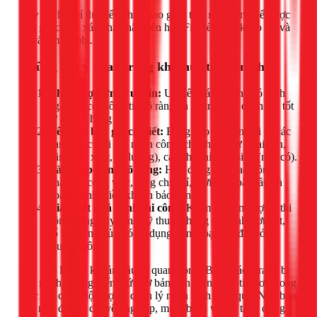
Đây là chi phí dự kiến chưa bao gồm tiền mua sơn. Để được
báo giá chính xác nhất, hãy liên hệ 1Fix để được khảo sát và
tư vấn miễn phí.
Những lưu ý quan trọng khi thuê thợ sơn nhà
Chọn thợ/đơn vị uy tín:
Ưu tiên các đội thợ có kinh
nghiệm, có thông tin rõ ràng và nhận được đánh giá tốt
từ khách hàng cũ.
Yêu cầu báo giá chi tiết:
Bảng báo giá cần ghi rõ các
hạng mục: chi phí nhân công, chi phí vật tư (loại sơn,
hãng sản xuất, số lượng), các chi phí phát sinh (nếu có).
Làm hợp đồng rõ ràng:
Hợp đồng nên bao gồm
phạm vi công việc, tổng chi phí, thời gian bắt đầu và
hoàn thành, điều khoản bảo hành.
Giám sát quá trình thi công:
Kiểm tra xem thợ có thi
công đúng quy trình kỹ thuật không (vệ sinh, sơn lót,
số lớp sơn phủ), có sử dụng đúng loại sơn đã thỏa
thuận không.
Sơn nhà là một khoản đầu tư quan trọng. Bằng cách trang bị
cho mình những kiến thức cơ bản trên, bạn sẽ tự tin hơn trong
việc lựa chọn đội thợ và quản lý ngân sách hiệu quả. Nếu bạn
cần một đơn vị chuyên nghiệp, minh bạch và tận tâm, đừng