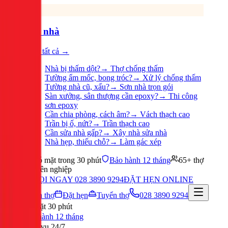
Sửa nhà
Xem tất cả →
Nhà bị thấm dột?
→
Thợ chống thấm
Tường ẩm mốc, bong tróc?
→
Xử lý chống thấm
Tường nhà cũ, xấu?
→
Sơn nhà trọn gói
Sàn xưởng, sân thượng cần epoxy?
→
Thi công
sơn epoxy
Cần chia phòng, cách âm?
→
Vách thạch cao
Trần bị ố, nứt?
→
Trần thạch cao
Cần sửa nhà gấp?
→
Xây nhà sửa nhà
Nhà hẹp, thiếu chỗ?
→
Làm gác xép
Có mặt trong 30 phút
Bảo hành 12 tháng
65+ thợ
chuyên nghiệp
GỌI NGAY 028 3890 9294
ĐẶT HẸN ONLINE
Tuyển thợ
Đặt hẹn
Tuyển thợ
028 3890 9294
Có mặt 30 phút
Bảo hành 12 tháng
Phục vụ 24/7