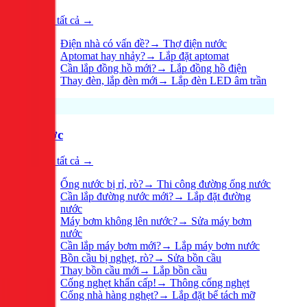
Xem tất cả →
Điện nhà có vấn đề?
→
Thợ điện nước
Aptomat hay nhảy?
→
Lắp đặt aptomat
Cần lắp đồng hồ mới?
→
Lắp đồng hồ điện
Thay đèn, lắp đèn mới
→
Lắp đèn LED âm trần
Nước
Xem tất cả →
Ống nước bị rỉ, rò?
→
Thi công đường ống nước
Cần lắp đường nước mới?
→
Lắp đặt đường
nước
Máy bơm không lên nước?
→
Sửa máy bơm
nước
Cần lắp máy bơm mới?
→
Lắp máy bơm nước
Bồn cầu bị nghẹt, rò?
→
Sửa bồn cầu
Thay bồn cầu mới
→
Lắp bồn cầu
Cống nghẹt khẩn cấp!
→
Thông cống nghẹt
Cống nhà hàng nghẹt?
→
Lắp đặt bể tách mỡ