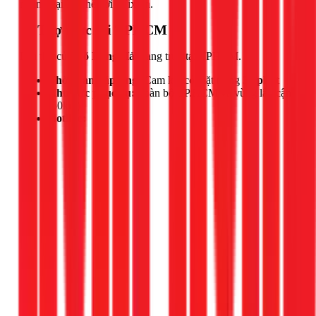
ngần ngại liên hệ với 1Fix.vn.
📍 Thợ trực tại TPHCM
Đội thợ của
Võ Hồng Hải
đang trực tại TPHCM.
Thời gian đáp ứng:
Cam kết có mặt trong
30 phút
Khu vực phục vụ:
Toàn bộ TP.HCM và vùng lân cận
(50km)
Hotline: