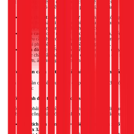
Một ngôi nhà có thiết kế đơn giản, ít chi tiết sẽ dễ thi công
hơn một ngôi nhà có nhiều góc cạnh, phào chỉ, hoa văn.
Nhiều chi tiết:
Các chi tiết như phào chỉ, cột, góc cạnh
đòi hỏi thợ phải thi công tỉ mỉ, tốn nhiều thời gian che
chắn và sơn tay, làm tăng chi phí nhân công.
Chiều cao:
Sơn ở những vị trí cao như trần nhà, giếng
trời yêu cầu phải có giàn giáo, thang chuyên dụng, vừa
tốn chi phí thiết bị, vừa mất nhiều thời gian hơn.
Nhiều đồ đạc:
Nếu nhà có nhiều đồ đạc cần di chuyển
và che chắn cẩn thận, thời gian chuẩn bị và dọn dẹp sẽ
lâu hơn, ảnh hưởng đến tổng chi phí.
Hướng dẫn cách tự tính chi phí sơn nhà đơn giản
Bạn hoàn toàn có thể tự ước tính chi phí sơn nhà qua 3 bước
đơn giản sau:
Bước 1: Tính diện tích bề mặt cần sơn (m²)
Không cần phải đo đạc từng bức tường một cách chi li. Bạn
có thể dùng công thức ước tính nhanh và khá chính xác sau:
Diện tích sơn trong nhà = (Diện tích mặt sàn x Số
tầng) x 3.0