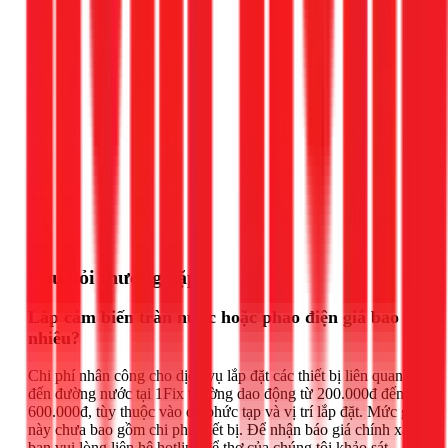
Gọi ngay 1Fix
Câu hỏi thường gặp
Lắp cảm biến tràn nước hoặc phao điện giá bao
nhiêu?
Chi phí nhân công cho dịch vụ lắp đặt các thiết bị liên quan
đến đường nước tại 1Fix thường dao động từ 200.000đ đến
600.000đ, tùy thuộc vào độ phức tạp và vị trí lắp đặt. Mức giá
này chưa bao gồm chi phí thiết bị. Để nhận báo giá chính xác,
bạn vui lòng liên hệ hotline để thợ của chúng tôi khảo sát