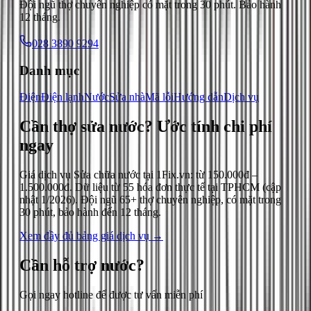
Đội ngũ thợ chuyên nghiệp có mặt trong 30 phút. Bảo hành
12 tháng.
028 3890 9294
Danh mục
Điện
Điện lạnh
Nước
Sửa nhà
Mã lỗi
Hướng dẫn
Dịch vụ
Cần thợ sửa nước?
Ước tính chi phí
ngay
Giá dịch vụ
Sửa chữa nước
tại 1Fix.vn: từ
150.000đ
–
1.500.000đ
. Dữ liệu từ
55
hóa đơn thực tế tại TPHCM (cập
nhật
1/2026
). Đội ngũ 65+ thợ chuyên nghiệp, có mặt trong
30 phút, bảo hành đến 12 tháng.
Xem đầy đủ bảng giá dịch vụ →
Cần hỗ trợ
nước
?
Gọi ngay hotline để được tư vấn miễn phí