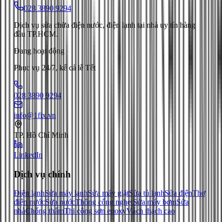
028 3890 9294
Dịch vụ sửa chữa điện nước, điện lạnh tại nhà uy tín hàng
đầu TP.HCM.
Đang hoạt động
Phục vụ 24/7, kể cả lễ Tết
028 3890 9294
info@1fix.vn
TP. Hồ Chí Minh
LinkedIn
Dịch vụ chính
Điện lạnh
Sửa máy lạnh
Sửa máy giặt
Sửa tủ lạnh
Sửa điện
Thợ
điện nước
Sửa nước
Thông cống nghẹt
Sửa máy bơm
Sửa
nhà
Chống thấm
Thi công sơn epoxy
Vách thạch cao