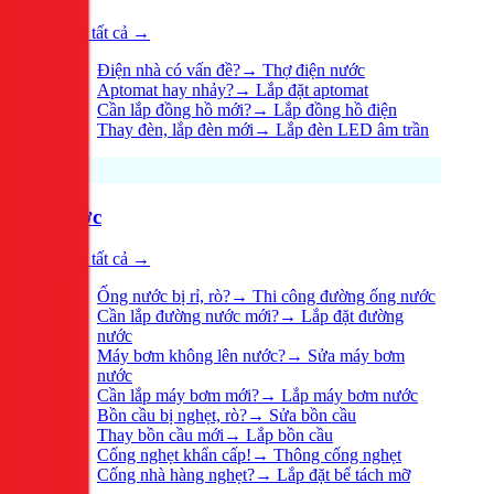
Xem tất cả →
Điện nhà có vấn đề?
→
Thợ điện nước
Aptomat hay nhảy?
→
Lắp đặt aptomat
Cần lắp đồng hồ mới?
→
Lắp đồng hồ điện
Thay đèn, lắp đèn mới
→
Lắp đèn LED âm trần
Nước
Xem tất cả →
Ống nước bị rỉ, rò?
→
Thi công đường ống nước
Cần lắp đường nước mới?
→
Lắp đặt đường
nước
Máy bơm không lên nước?
→
Sửa máy bơm
nước
Cần lắp máy bơm mới?
→
Lắp máy bơm nước
Bồn cầu bị nghẹt, rò?
→
Sửa bồn cầu
Thay bồn cầu mới
→
Lắp bồn cầu
Cống nghẹt khẩn cấp!
→
Thông cống nghẹt
Cống nhà hàng nghẹt?
→
Lắp đặt bể tách mỡ