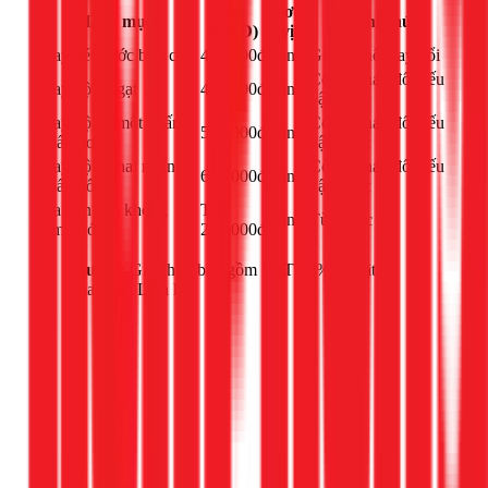
Giá
Đơn
Hạng mục
Ghi chú
(VNĐ)
vị
Thay két nước bồn cầu
400.000đ
công
Giá có thể thay đổi
Có thể thay đổi nếu
Thay bộ xả gạt
450.000đ
công
vật tư tốt
Thay bộ xả một nhấn
Có thể thay đổi nếu
550.000đ
công
(nhấn đơn)
vật tư tốt
Thay bộ xả hai nhấn
Có thể thay đổi nếu
650.000đ
công
(nhấn đôi)
vật tư tốt
Sửa bồn cầu không
Từ
công
Tùy mức độ
bơm nước
250.000đ
Lưu ý:
Giá chưa bao gồm VAT 10% và vật tư
thay thế. Liên hệ