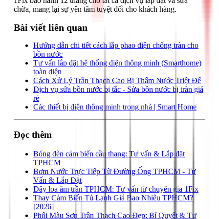
1Fix bảo hành 12 tháng cho tất cả dịch vụ lắp đặt và sửa
chữa, mang lại sự yên tâm tuyệt đối cho khách hàng.
Bài viết liên quan
Hướng dẫn chi tiết cách lắp phao điện chống tràn cho
bồn nước
Tư vấn lắp đặt hệ thống điện thông minh (Smarthome)
toàn diện
Cách Xử Lý Trần Thạch Cao Bị Thấm Nước Triệt Để
Dịch vụ sửa bồn nước bị tắc - Sửa bồn nước bị tràn giá
rẻ
Các thiết bị điện thông minh trong nhà | Smart Home
Đọc thêm
Bóng đèn cảm biến cầu thang: Tư vấn & Lắp đặt
TPHCM
Bơm Nước Trực Tiếp Từ Đường Ống TPHCM - Tư
Vấn & Lắp Đặt
Dây loa âm trần TPHCM: Tư vấn từ chuyên gia 1Fix
Thay Cảm Biến Tủ Lạnh Giá Bao Nhiêu TPHCM?
[2026]
Phối Màu Sơn Trần Thạch Cao Đẹp: Bí Quyết & Tư