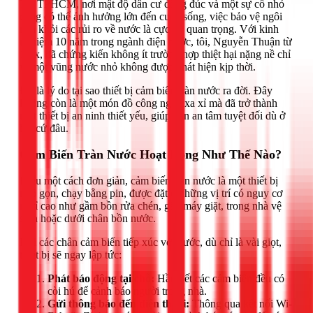
Tại TPHCM, nơi mật độ dân cư đông đúc và một sự cố nhỏ
cũng có thể ảnh hưởng lớn đến cuộc sống, việc bảo vệ ngôi
nhà khỏi các rủi ro về nước là cực kỳ quan trọng. Với kinh
nghiệm 10 năm trong ngành điện nước, tôi, Nguyễn Thuận từ
1Fix, đã chứng kiến không ít trường hợp thiệt hại nặng nề chỉ
vì một vũng nước nhỏ không được phát hiện kịp thời.
Đó là lý do tại sao thiết bị cảm biến tràn nước ra đời. Đây
không còn là một món đồ công nghệ xa xỉ mà đã trở thành
một thiết bị an ninh thiết yếu, giúp bạn an tâm tuyệt đối dù ở
bất cứ đâu.
Cảm Biến Tràn Nước Hoạt Động Như Thế Nào?
Hiểu một cách đơn giản, cảm biến tràn nước là một thiết bị
nhỏ gọn, chạy bằng pin, được đặt ở những vị trí có nguy cơ
rò rỉ cao như gầm bồn rửa chén, gần máy giặt, trong nhà vệ
sinh hoặc dưới chân bồn nước.
Khi các chân cảm biến tiếp xúc với nước, dù chỉ là vài giọt,
thiết bị sẽ ngay lập tức:
Phát báo động tại chỗ:
Hầu hết các cảm biến đều có
còi hú để cảnh báo người trong nhà.
Gửi thông báo đến điện thoại:
Thông qua kết nối Wi-