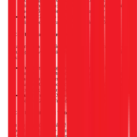
thời lượng pin lên đến 2 năm. Nó có thể kết hợp với các
thiết bị khác, ví dụ: khi phát hiện rò rỉ, nó có thể ra lệnh
cho một ổ cắm thông minh ngắt nguồn máy bơm.
Lưu ý:
Cần có bộ điều khiển trung tâm (Hub) của
Xiaomi hoặc Aqara để hoạt động và gửi thông báo.
2. Cảm biến Tuya Smart Water Sensor
Tuya là một nền tảng nhà thông minh mở, do đó cảm biến của
họ tương thích với rất nhiều thiết bị từ các thương hiệu khác
nhau.
Ưu điểm:
Sử dụng sóng Zigbee cho kết nối cực kỳ ổn
định, ít bị ảnh hưởng bởi nhiễu sóng Wi-Fi. Dễ dàng
chia sẻ quyền kiểm soát cho các thành viên khác trong
gia đình. Có thể tạo các kịch bản tự động hóa phức tạp
trong ứng dụng Tuya Smart Life.
Lưu ý:
Tương tự Xiaomi, cảm biến này cũng yêu cầu
một Hub Zigbee Tuya để kết nối và hoạt động.
3. Cảm biến LifeSmart Water Leak Sensor
Nếu bạn đang sử dụng các hệ sinh thái cao cấp hơn như
Apple HomeKit, Google Home hay Amazon Alexa,
LifeSmart là một lựa chọn đáng cân nhắc.