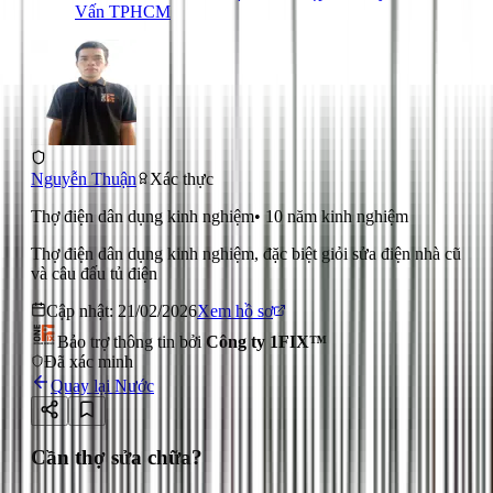
Vấn TPHCM
Nguyễn Thuận
Xác thực
Thợ điện dân dụng kinh nghiệm
•
10
năm kinh nghiệm
Thợ điện dân dụng kinh nghiệm, đặc biệt giỏi sửa điện nhà cũ
và câu đấu tủ điện
Cập nhật:
21/02/2026
Xem hồ sơ
Bảo trợ thông tin bởi
Công ty 1FIX™
Đã xác minh
Quay lại
Nước
Cần thợ sửa chữa?