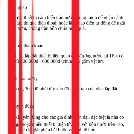
Giải pháp
Lắp đặt thiết bị cảm biến tràn nước thông minh để nhận cảnh
báo tức thì qua điện thoại, hoặc lắp phao điện tự động để ngắt
máy bơm, chống tràn bồn chứa hiệu quả.
Chi phí tham khảo
Dịch vụ lắp đặt thiết bị liên quan đến đường nước tại 1Fix có
giá từ 200.000đ - 600.000đ (chưa bao gồm vật tư).
Thời gian xử lý
Khoảng 30 - 90 phút tùy vào độ phức tạp của việc lắp đặt.
Khuyên dùng
🟢 Khuyên dùng cho các gia đình hiện đại, đặc biệt là nhà có
sàn gỗ hoặc nhiều thiết bị điện tử. Đối với bồn nước trên cao,
phao điện là giải pháp bắt buộc và kinh tế hơn.