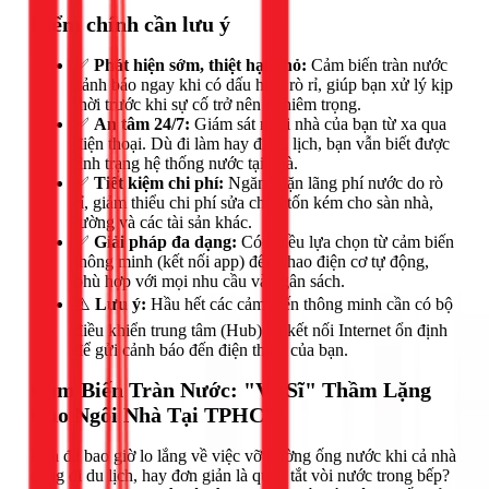
Điểm chính cần lưu ý
✅
Phát hiện sớm, thiệt hại nhỏ:
Cảm biến tràn nước
cảnh báo ngay khi có dấu hiệu rò rỉ, giúp bạn xử lý kịp
thời trước khi sự cố trở nên nghiêm trọng.
✅
An tâm 24/7:
Giám sát ngôi nhà của bạn từ xa qua
điện thoại. Dù đi làm hay đi du lịch, bạn vẫn biết được
tình trạng hệ thống nước tại nhà.
✅
Tiết kiệm chi phí:
Ngăn chặn lãng phí nước do rò
rỉ, giảm thiểu chi phí sửa chữa tốn kém cho sàn nhà,
tường và các tài sản khác.
✅
Giải pháp đa dạng:
Có nhiều lựa chọn từ cảm biến
thông minh (kết nối app) đến phao điện cơ tự động,
phù hợp với mọi nhu cầu và ngân sách.
⚠️
Lưu ý:
Hầu hết các cảm biến thông minh cần có bộ
điều khiển trung tâm (Hub) và kết nối Internet ổn định
để gửi cảnh báo đến điện thoại của bạn.
Cảm Biến Tràn Nước: "Vệ Sĩ" Thầm Lặng
Cho Ngôi Nhà Tại TPHCM
Bạn đã bao giờ lo lắng về việc vỡ đường ống nước khi cả nhà
đang đi du lịch, hay đơn giản là quên tắt vòi nước trong bếp?