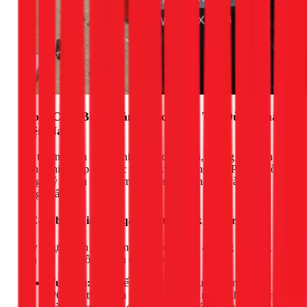
Top 3 Cảm Biến Tràn Nước Được Tin Dùng Nhất
Hiện Nay
Thị trường hiện có rất nhiều loại cảm biến, nhưng dựa trên
kinh nghiệm lắp đặt thực tế cho khách hàng tại TPHCM, tôi
xin gợi ý 3 mẫu sản phẩm có hiệu năng ổn định và dễ sử
dụng nhất.
1. Cảm biến Xiaomi Aqara Water Leak Sensor
Đây là lựa chọn phổ biến nhất cho những ai đang sử dụng hệ
sinh thái nhà thông minh của Xiaomi.
Ưu điểm:
Thiết kế tối giản, tiêu chuẩn chống nước
IP67 (có thể ngâm trong nước sâu 1m mà không hỏng),