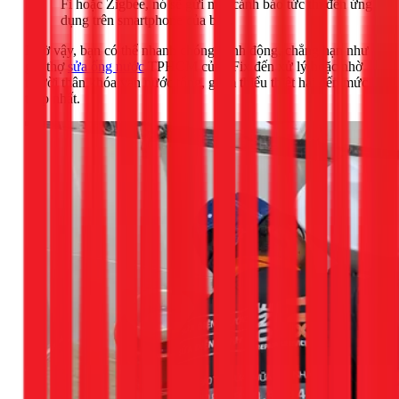
Fi hoặc Zigbee, nó sẽ gửi một cảnh báo tức thì đến ứng
dụng trên smartphone của bạn.
Nhờ vậy, bạn có thể nhanh chóng hành động, chẳng hạn như
gọi thợ
sửa ống nước
TPHCM của 1Fix đến xử lý hoặc nhờ
người thân khóa van nước tổng, giảm thiểu thiệt hại đến mức
thấp nhất.