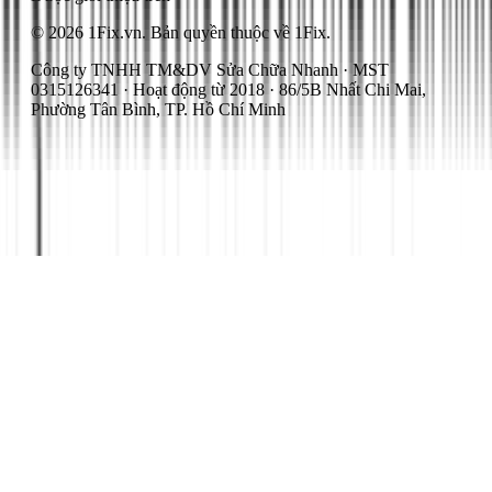
© 2026 1Fix.vn. Bản quyền thuộc về 1Fix.
Công ty TNHH TM&DV Sửa Chữa Nhanh · MST
0315126341 · Hoạt động từ 2018 · 86/5B Nhất Chi Mai,
Phường Tân Bình, TP. Hồ Chí Minh