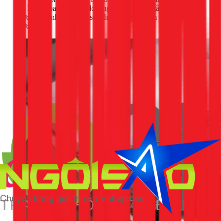
bạn không bao giờ phải lo lắng về việc quên tắt máy bơm làm
nước tràn lênh láng trên sân thượng, gây thấm dột và lãng phí
nước.