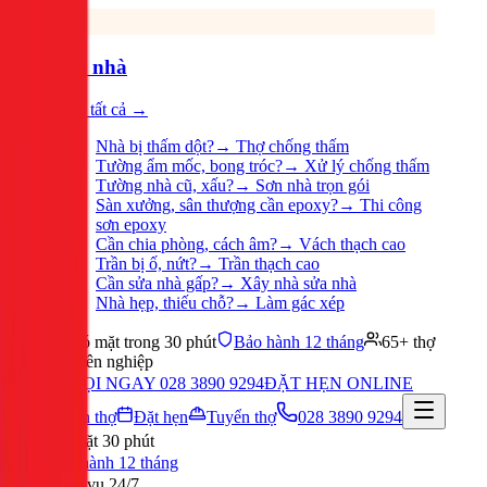
Sửa nhà
Xem tất cả →
Nhà bị thấm dột?
→
Thợ chống thấm
Tường ẩm mốc, bong tróc?
→
Xử lý chống thấm
Tường nhà cũ, xấu?
→
Sơn nhà trọn gói
Sàn xưởng, sân thượng cần epoxy?
→
Thi công
sơn epoxy
Cần chia phòng, cách âm?
→
Vách thạch cao
Trần bị ố, nứt?
→
Trần thạch cao
Cần sửa nhà gấp?
→
Xây nhà sửa nhà
Nhà hẹp, thiếu chỗ?
→
Làm gác xép
Có mặt trong 30 phút
Bảo hành 12 tháng
65+ thợ
chuyên nghiệp
GỌI NGAY 028 3890 9294
ĐẶT HẸN ONLINE
Tuyển thợ
Đặt hẹn
Tuyển thợ
028 3890 9294
Có mặt 30 phút
Bảo hành 12 tháng
Phục vụ 24/7