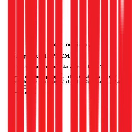
Gọi ngay 1Fix
để được báo giá chính xác.
📍 Thợ trực tại TPHCM
Đội thợ của
Nguyễn Thuận
đang trực tại TPHCM.
Thời gian đáp ứng:
Cam kết có mặt trong
30 phút
Khu vực phục vụ:
Toàn bộ TP.HCM và vùng lân cận
(50km)
Hotline: