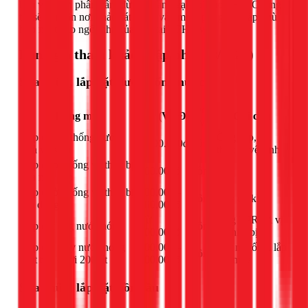
bạn vẫn còn phân vân, đừng ngần ngại gọi cho 1Fix. Chúng
tôi sẽ đến tận nơi khảo sát và tư vấn miễn phí giải pháp phù
hợp nhất cho ngôi nhà của bạn tại TPHCM.
Bảng giá tham khảo (Cập nhật 03/2026)
Sửa chữa, lắp đặt đường ống nước
Đơn
Hạng mục
Giá (VNĐ)
Ghi chú
vị
Lắp đặt hệ thống nước
Ống cấp, xả,
1.400.000đ
công
nhà vệ sinh
thiết bị vệ sinh
Lắp đường ống và thiết bị
200.000đ
công
-
rửa nhà bếp
Lắp đường ống và thiết bị
200.000 -
công
Tùy độ khó
gia dụng
600.000đ
Từ
Ống PPR tới vị
Lắp đặt ống nước nóng
công
200.000đ
trí thiết bị
Lắp đặt máy nước nóng
300.000 -
Kết nối ống, lắp
công
mặt trời dưới 200 lít
500.000đ
đặt máy
Sửa chữa, lắp đặt bồn cầu