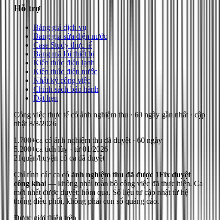
Hỗ trợ
Bảng giá dịch vụ
Bảng giá sửa điện nước
Case Study thực tế
Bảng mã lỗi thiết bị
Kiến thức điện lạnh
Kiến thức điện nước
Nhật ký công việc
Chính sách bảo hành
Đặt hẹn
Công việc thực tế có ảnh nghiệm thu
· 60 ngày gần nhất
· cập
nhật
8/8/2026
1.700+
ca có ảnh nghiệm thu đã duyệt · 60 ngày
5.200+
ca tích lũy · từ 01/2026
21
quận/huyện có ca đã duyệt
Chỉ tính các ca có
ảnh nghiệm thu đã được 1Fix duyệt
công khai
— không phải toàn bộ công việc đã thực hiện.
Ca
mới nhất được duyệt: hôm qua.
Số liệu tự cập nhật từ hệ
thống điều phối, không phải con số quảng cáo.
Được giới thiệu trên