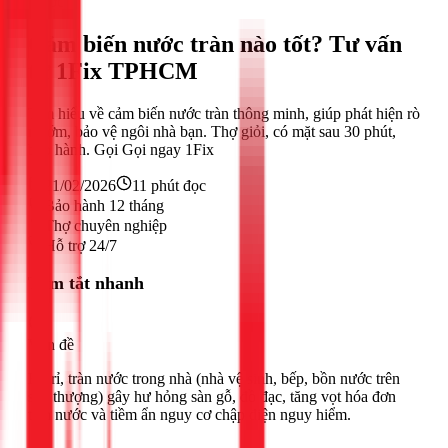
Nước
Cảm biến nước tràn nào tốt? Tư vấn
từ 1Fix TPHCM
Tìm hiểu về cảm biến nước tràn thông minh, giúp phát hiện rò
rỉ sớm, bảo vệ ngôi nhà bạn. Thợ giỏi, có mặt sau 30 phút,
bảo hành. Gọi Gọi ngay 1Fix
21/02/2026
11
phút đọc
Bảo hành 12 tháng
Thợ chuyên nghiệp
Hỗ trợ 24/7
Tóm tắt nhanh
Vấn đề
Rò rỉ, tràn nước trong nhà (nhà vệ sinh, bếp, bồn nước trên
sân thượng) gây hư hỏng sàn gỗ, đồ đạc, tăng vọt hóa đơn
tiền nước và tiềm ẩn nguy cơ chập điện nguy hiểm.