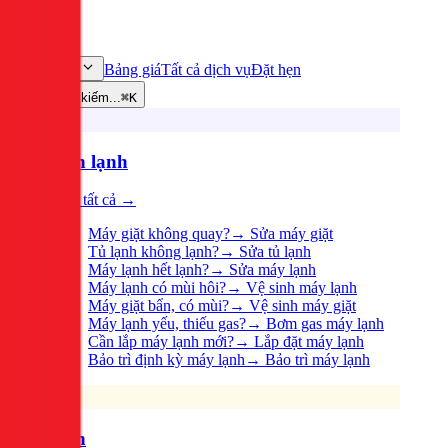
Bảng giá
Tất cả dịch vụ
Đặt hẹn
Dịch vụ
Tìm kiếm...
⌘K
Điện lạnh
Xem tất cả →
Máy giặt không quay?
→
Sửa máy giặt
Tủ lạnh không lạnh?
→
Sửa tủ lạnh
Máy lạnh hết lạnh?
→
Sửa máy lạnh
Máy lạnh có mùi hôi?
→
Vệ sinh máy lạnh
Máy giặt bẩn, có mùi?
→
Vệ sinh máy giặt
Máy lạnh yếu, thiếu gas?
→
Bơm gas máy lạnh
Cần lắp máy lạnh mới?
→
Lắp đặt máy lạnh
Bảo trì định kỳ máy lạnh
→
Bảo trì máy lạnh
Điện