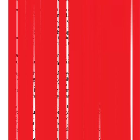
Ưu điểm:
Tương thích đa nền tảng, cho phép điều
khiển bằng giọng nói. Lắp đặt cực kỳ đơn giản với
miếng dán 3M đi kèm, chỉ cần bóc và dán. Hệ sinh thái
LifeSmart rất đa dạng, cho phép kết hợp báo động qua
đèn thông minh, chuông cửa...
Lưu ý:
Giá thành thường cao hơn so với hai loại trên
và cũng cần Hub trung tâm của LifeSmart.
Phao Điện Chống Tràn: Giải Pháp Truyền Thống
Nhưng Vẫn Vô Cùng Hiệu Quả
Công nghệ thông minh rất tuyệt vời, nhưng không phải lúc
nào cũng là giải pháp duy nhất. Đối với nhiều gia đình, đặc
biệt là những hộ có người lớn tuổi không quen sử dụng
smartphone, hoặc cho ứng dụng chuyên biệt như chống tràn
bồn nước trên sân thượng, phao điện cơ vẫn là "chân ái".
Phao điện là một công tắc cơ học, hoạt động dựa trên mực
nước. Khi nước trong bồn đầy, quả phao sẽ nổi lên và tự
động ngắt mạch điện của máy bơm. Khi nước cạn, phao hạ
xuống và bật máy bơm trở lại. Mọi thứ diễn ra hoàn toàn tự
động, không cần ứng dụng, không cần Internet.
Đây là giải pháp cực kỳ bền bỉ, chi phí thấp và hiệu quả, giúp