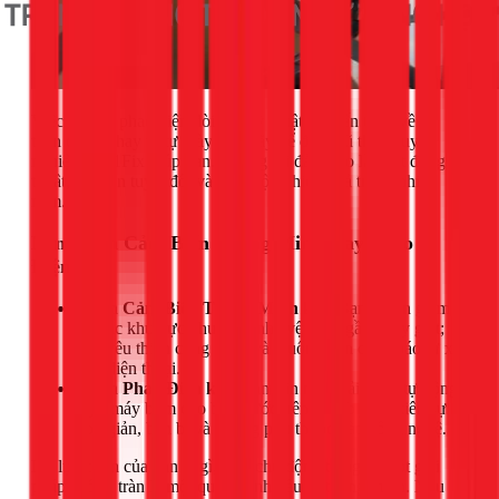
Việc lắp đặt phao điện đòi hỏi kỹ thuật và kiến thức về an
toàn điện. Thay vì tự mày mò, hãy để đội ngũ thợ chuyên
nghiệp của 1Fix giúp bạn. Chúng tôi đảm bảo lắp đặt đúng kỹ
thuật, an toàn tuyệt đối và hoạt động hiệu quả trong nhiều
năm.
Nên Chọn Cảm Biến Thông Minh Hay Phao
Điện?
Chọn Cảm Biến Thông Minh khi:
Bạn muốn giám
sát các khu vực như bếp, nhà vệ sinh, gầm máy giặt;
bạn yêu thích công nghệ và muốn nhận cảnh báo từ xa
trên điện thoại.
Chọn Phao Điện khi:
Bạn cần một giải pháp tự động
ngắt máy bơm cho bồn nước trên cao; bạn ưu tiên sự
đơn giản, bền bỉ và không phụ thuộc vào công nghệ.
Dù lựa chọn của bạn là gì, việc chủ động trang bị một giải
pháp chống tràn là một quyết định đầu tư thông minh. Nếu