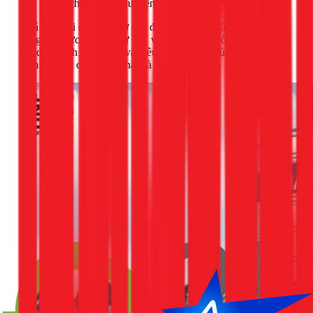
hoặc thép), yêu cầu diện tích mặt bằng.
Quá trình thi công trụ đỡ cần được tính toán cẩn thận về khả
năng chịu lực. 1Fix sẽ tư vấn và thiết kế hệ thống trụ phù hợp
với dung tích bồn nước và điều kiện thực tế của ngôi nhà,
đảm bảo kết cấu vững chãi và an toàn.