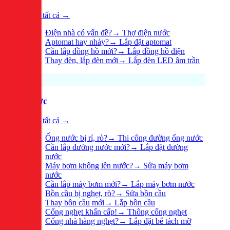
Xem tất cả →
Điện nhà có vấn đề?
→
Thợ điện nước
Aptomat hay nhảy?
→
Lắp đặt aptomat
Cần lắp đồng hồ mới?
→
Lắp đồng hồ điện
Thay đèn, lắp đèn mới
→
Lắp đèn LED âm trần
Nước
Xem tất cả →
Ống nước bị rỉ, rò?
→
Thi công đường ống nước
Cần lắp đường nước mới?
→
Lắp đặt đường
nước
Máy bơm không lên nước?
→
Sửa máy bơm
nước
Cần lắp máy bơm mới?
→
Lắp máy bơm nước
Bồn cầu bị nghẹt, rò?
→
Sửa bồn cầu
Thay bồn cầu mới
→
Lắp bồn cầu
Cống nghẹt khẩn cấp!
→
Thông cống nghẹt
Cống nhà hàng nghẹt?
→
Lắp đặt bể tách mỡ