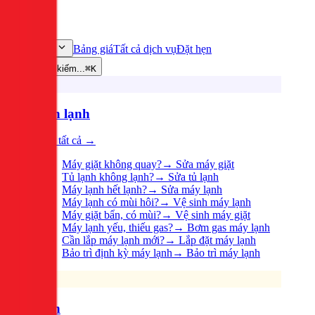
Bảng giá
Tất cả dịch vụ
Đặt hẹn
Dịch vụ
Tìm kiếm...
⌘K
Điện lạnh
Xem tất cả →
Máy giặt không quay?
→
Sửa máy giặt
Tủ lạnh không lạnh?
→
Sửa tủ lạnh
Máy lạnh hết lạnh?
→
Sửa máy lạnh
Máy lạnh có mùi hôi?
→
Vệ sinh máy lạnh
Máy giặt bẩn, có mùi?
→
Vệ sinh máy giặt
Máy lạnh yếu, thiếu gas?
→
Bơm gas máy lạnh
Cần lắp máy lạnh mới?
→
Lắp đặt máy lạnh
Bảo trì định kỳ máy lạnh
→
Bảo trì máy lạnh
Điện