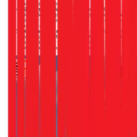
khi gặp gió bão lớn.
Vận chuyển và lắp đặt bồn:
Đội ngũ sử dụng các
thiết bị bảo hộ và phương pháp chuyên dụng để đưa
bồn nước lên mái một cách an toàn, sau đó đặt khớp
vào chân đế.
Kết nối hệ thống nước:
Thợ nước sẽ tiến hành lắp đặt
phao cơ tự động, đường ống cấp nước vào, đường ống
phân phối nước ra và ống xả tràn. Mọi mối nối đều
được kiểm tra kỹ lưỡng để chống rò rỉ.