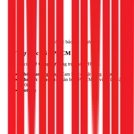
Gọi ngay 1Fix
để được báo giá chính xác.
📍 Thợ trực tại TPHCM
Đội thợ của
Lê Công Sự
đang trực tại TPHCM.
Thời gian đáp ứng:
Cam kết có mặt trong
30 phút
Khu vực phục vụ:
Toàn bộ TP.HCM và vùng lân cận
(50km)
Hotline: