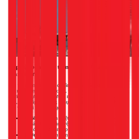
Lắp đặt bồn nước trên trụ đỡ: Giải pháp an
toàn tối ưu
Đối với những ngôi nhà có sân thượng, sân vườn hoặc kết
cấu mái không đủ vững chắc, việc xây dựng một hệ thống trụ
đỡ riêng là lựa chọn lý tưởng nhất. Dù chi phí ban đầu cao
hơn, giải pháp này mang lại sự an toàn, bền vững và thuận
tiện vượt trội trong dài hạn.
Ưu điểm:
An toàn tuyệt đối, không ảnh hưởng đến kết
cấu mái nhà, dễ dàng vệ sinh và bảo trì, có thể tùy
chỉnh độ cao để tăng áp lực nước.
Nhược điểm:
Tốn kém chi phí xây dựng trụ (bê tông