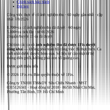
Chính sách bảo hành
Đặt hẹn
Công việc thực tế có ảnh nghiệm thu
· 60 ngày gần nhất
· cập
nhật
7/8/2026
1.700+
ca có ảnh nghiệm thu đã duyệt · 60 ngày
5.100+
ca tích lũy · từ 01/2026
21
quận/huyện có ca đã duyệt
Chỉ tính các ca có
ảnh nghiệm thu đã được 1Fix duyệt
công khai
— không phải toàn bộ công việc đã thực hiện.
Ca
mới nhất được duyệt: hôm qua.
Số liệu tự cập nhật từ hệ
thống điều phối, không phải con số quảng cáo.
Được giới thiệu trên
© 2026 1Fix.vn. Bản quyền thuộc về 1Fix.
Công ty TNHH TM&DV Sửa Chữa Nhanh · MST
0315126341 · Hoạt động từ 2018 · 86/5B Nhất Chi Mai,
Phường Tân Bình, TP. Hồ Chí Minh