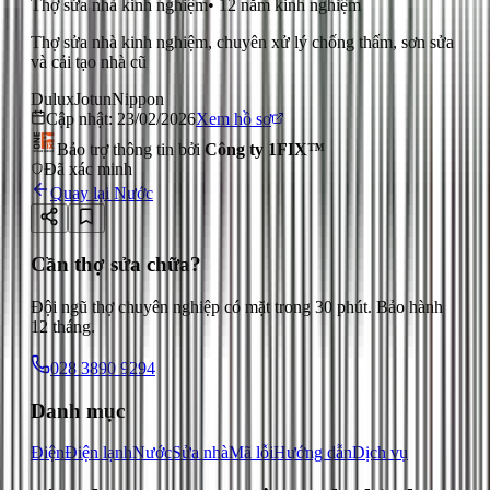
Thợ sửa nhà kinh nghiệm
•
12
năm kinh nghiệm
Thợ sửa nhà kinh nghiệm, chuyên xử lý chống thấm, sơn sửa
và cải tạo nhà cũ
Dulux
Jotun
Nippon
Cập nhật:
23/02/2026
Xem hồ sơ
Bảo trợ thông tin bởi
Công ty 1FIX™
Đã xác minh
Quay lại
Nước
Cần thợ sửa chữa?
Đội ngũ thợ chuyên nghiệp có mặt trong 30 phút. Bảo hành
12 tháng.
028 3890 9294
Danh mục
Điện
Điện lạnh
Nước
Sửa nhà
Mã lỗi
Hướng dẫn
Dịch vụ