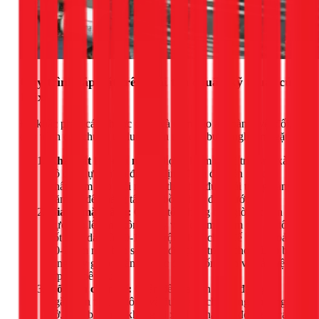
Quy trình lắp đặt trên mái tôn chuẩn kỹ thuật của
1Fix
Để khắc phục các nhược điểm và đảm bảo an toàn tuyệt đối,
quy trình của chúng tôi luôn tuân thủ các bước nghiêm ngặt:
Khảo sát kết cấu mái:
Thợ sẽ kiểm tra vị trí dầm, xà
gồ chịu lực chính để xác định điểm đặt bồn an toàn
nhất, đảm bảo mái nhà có thể chịu được tải trọng hàng
trăm kg đến hàng tấn khi bồn chứa đầy nước.
Gia cố mặt bằng:
Chúng tôi không bao giờ đặt bồn
trực tiếp lên mái tôn. Thay vào đó, một tấm đan bê tông
cốt thép dày từ 10-15cm, rộng hơn chân đế bồn khoảng
10-20cm mỗi bên sẽ được đổ tại vị trí đã chọn. Lớp bê
tông này giúp phân tán lực đều, chống lún và bảo vệ
lớp tôn bên dưới.
Cố định chân đế:
Chân đế của bồn được đặt ngay
ngắn trên tấm bê tông và được siết chặt bằng bu lông
nở, đảm bảo bồn không bị xê dịch hay lật đổ ngay cả