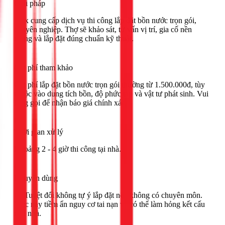
Giải pháp
1Fix cung cấp dịch vụ thi công lắp đặt bồn nước trọn gói,
chuyên nghiệp. Thợ sẽ khảo sát, tư vấn vị trí, gia cố nền
móng và lắp đặt đúng chuẩn kỹ thuật.
Chi phí tham khảo
Chi phí lắp đặt bồn nước trọn gói thường từ 1.500.000đ, tùy
thuộc vào dung tích bồn, độ phức tạp và vật tư phát sinh. Vui
lòng gọi để nhận báo giá chính xác.
Thời gian xử lý
Khoảng 2 - 4 giờ thi công tại nhà.
Khuyên dùng
🔴 Tuyệt đối không tự ý lắp đặt nếu không có chuyên môn.
Việc này tiềm ẩn nguy cơ tai nạn và có thể làm hỏng kết cấu
mái nhà.