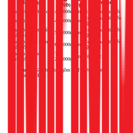
Hạng mục
Ghi chú
(VNĐ)
vị
Thay két nước bồn cầu
400.000đ
công
Giá có thể thay đổi
Có thể thay đổi nếu
Thay bộ xả gạt
450.000đ
công
vật tư tốt
Thay bộ xả một nhấn
Có thể thay đổi nếu
550.000đ
công
(nhấn đơn)
vật tư tốt
Thay bộ xả hai nhấn
Có thể thay đổi nếu
650.000đ
công
(nhấn đôi)
vật tư tốt
Sửa bồn cầu không
Từ
công
Tùy mức độ
bơm nước
250.000đ
Lưu ý:
Giá chưa bao gồm VAT 10% và vật tư
thay thế. Liên hệ