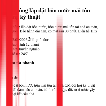
Nước
Thi công lắp đặt bồn nước mái tôn
đúng kỹ thuật
Thi công lắp đặt bồn nước, bồn nước mái tôn tại nhà an toàn,
thợ giỏi. Bảo hành dài hạn, có mặt sau 30 phút. Liên hệ 1Fix
23/02/2026
11
phút đọc
Bảo hành 12 tháng
Thợ chuyên nghiệp
Hỗ trợ 24/7
Tóm tắt nhanh
Vấn đề
Lắp đặt bồn nước trên mái tôn tại TPHCM đòi hỏi kỹ thuật
cao để đảm bảo an toàn, tránh rủi ro sập, đổ, rò rỉ nước gây
hư hại kết cấu nhà.