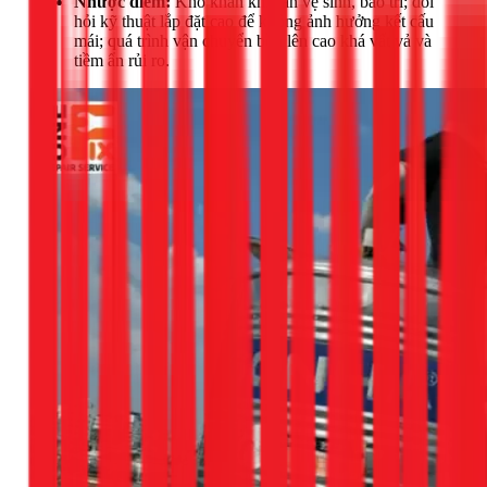
Nhược điểm:
Khó khăn khi cần vệ sinh, bảo trì; đòi
hỏi kỹ thuật lắp đặt cao để không ảnh hưởng kết cấu
mái; quá trình vận chuyển bồn lên cao khá vất vả và
tiềm ẩn rủi ro.