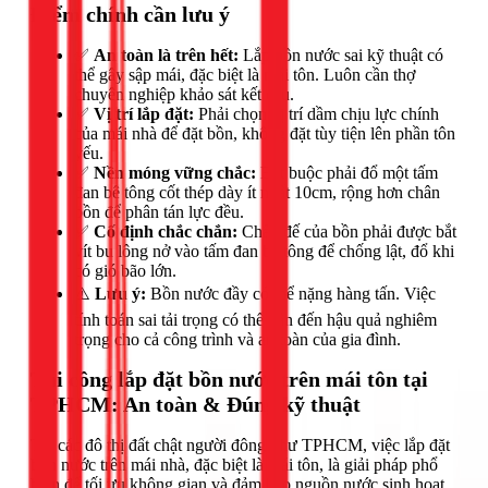
Điểm chính cần lưu ý
✅
An toàn là trên hết:
Lắp bồn nước sai kỹ thuật có
thể gây sập mái, đặc biệt là mái tôn. Luôn cần thợ
chuyên nghiệp khảo sát kết cấu.
✅
Vị trí lắp đặt:
Phải chọn vị trí dầm chịu lực chính
của mái nhà để đặt bồn, không đặt tùy tiện lên phần tôn
yếu.
✅
Nền móng vững chắc:
Bắt buộc phải đổ một tấm
đan bê tông cốt thép dày ít nhất 10cm, rộng hơn chân
bồn để phân tán lực đều.
✅
Cố định chắc chắn:
Chân đế của bồn phải được bắt
vít bu lông nở vào tấm đan bê tông để chống lật, đổ khi
có gió bão lớn.
⚠️
Lưu ý:
Bồn nước đầy có thể nặng hàng tấn. Việc
tính toán sai tải trọng có thể dẫn đến hậu quả nghiêm
trọng cho cả công trình và an toàn của gia đình.
Thi công lắp đặt bồn nước trên mái tôn tại
TPHCM: An toàn & Đúng kỹ thuật
Tại các đô thị đất chật người đông như TPHCM, việc lắp đặt
bồn nước trên mái nhà, đặc biệt là mái tôn, là giải pháp phổ
biến để tối ưu không gian và đảm bảo nguồn nước sinh hoạt