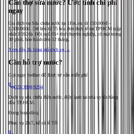
Cần thợ sửa nước?
Ước tính chi phí
ngay
Giá dịch vụ
Sửa chữa nước
tại 1Fix.vn: từ
150.000đ
–
1.500.000đ
. Dữ liệu từ
55
hóa đơn thực tế tại TPHCM (cập
nhật
1/2026
). Đội ngũ 65+ thợ chuyên nghiệp, có mặt trong
30 phút, bảo hành đến 12 tháng.
Xem đầy đủ bảng giá dịch vụ →
Cần hỗ trợ
nước
?
Gọi ngay hotline để được tư vấn miễn phí
028 3890 9294
Dịch vụ sửa chữa điện nước, điện lạnh tại nhà uy tín hàng
đầu TP.HCM.
Đang hoạt động
Phục vụ 24/7, kể cả lễ Tết