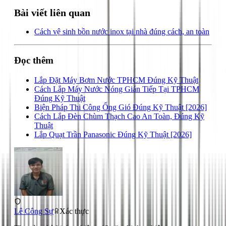
Bài viết liên quan
Cách vệ sinh bồn nước inox tại nhà đúng cách, an toàn
Đọc thêm
Lắp Đặt Máy Bơm Nước TPHCM Đúng Kỹ Thuật
Cách Lắp Máy Nước Nóng Gián Tiếp Tại TPHCM
Đúng Kỹ Thuật
Biện Pháp Thi Công Ống Gió Đúng Kỹ Thuật [2026]
Cách Lắp Đèn Chùm Thạch Cao An Toàn, Đúng Kỹ
Thuật
Lắp Quạt Trần Panasonic Đúng Kỹ Thuật [2026]
Lê Công Sự
Xác thực