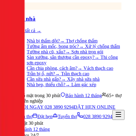
Sửa nhà
Xem tất cả →
Nhà bị thấm dột?
→
Thợ chống thấm
Tường ẩm mốc, bong tróc?
→
Xử lý chống thấm
Tường nhà cũ, xấu?
→
Sơn nhà trọn gói
Sàn xưởng, sân thượng cần epoxy?
→
Thi công
sơn epoxy
Cần chia phòng, cách âm?
→
Vách thạch cao
Trần bị ố, nứt?
→
Trần thạch cao
Cần sửa nhà gấp?
→
Xây nhà sửa nhà
Nhà hẹp, thiếu chỗ?
→
Làm gác xép
Có mặt trong 30 phút
Bảo hành 12 tháng
65+ thợ
chuyên nghiệp
GỌI NGAY 028 3890 9294
ĐẶT HẸN ONLINE
Tuyển thợ
Đặt hẹn
Tuyển thợ
028 3890 9294
Có mặt 30 phút
Bảo hành 12 tháng
Phục vụ 24/7