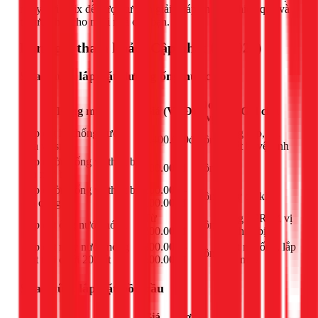
ngay với 1Fix để được tư vấn giải pháp an toàn, hiệu quả và
tối ưu nhất cho ngôi nhà của bạn.
Bảng giá tham khảo (Cập nhật 03/2026)
Sửa chữa, lắp đặt đường ống nước
Đơn
Hạng mục
Giá (VNĐ)
Ghi chú
vị
Lắp đặt hệ thống nước
Ống cấp, xả,
1.400.000đ
công
nhà vệ sinh
thiết bị vệ sinh
Lắp đường ống và thiết bị
200.000đ
công
-
rửa nhà bếp
Lắp đường ống và thiết bị
200.000 -
công
Tùy độ khó
gia dụng
600.000đ
Từ
Ống PPR tới vị
Lắp đặt ống nước nóng
công
200.000đ
trí thiết bị
Lắp đặt máy nước nóng
300.000 -
Kết nối ống, lắp
công
mặt trời dưới 200 lít
500.000đ
đặt máy
Sửa chữa, lắp đặt bồn cầu
Giá
Đơn