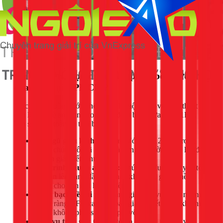
Tại sao nên chọn dịch vụ lắp đặt bồn nước
của 1Fix tại TPHCM?
Việc lắp đặt bồn nước không chỉ là một công việc kỹ thuật mà
còn là vấn đề an toàn cho cả gia đình bạn. Lựa chọn 1Fix,
bạn sẽ hoàn toàn an tâm bởi:
Đội ngũ giàu kinh nghiệm:
Với hơn 12 năm trong
nghề, chúng tôi đã xử lý hàng ngàn trường hợp lắp đặt
từ đơn giản đến phức tạp.
Quy trình chuẩn an toàn:
Chúng tôi luôn đặt yếu tố
an toàn lên hàng đầu, từ khâu khảo sát, gia cố nền
móng cho đến khi hoàn thiện.
Minh bạch về chi phí:
Bảng giá dịch vụ được niêm
yết rõ ràng. 1Fix cam kết báo giá chi tiết trước khi thi
công, không phát sinh chi phí vô lý.
Dịch vụ trọn gói:
Chúng tôi lo từ A-Z, từ việc vận