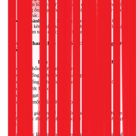
chuyển bồn, vật tư cho đến lắp đặt hoàn chỉnh hệ thống
đường ống, bạn không cần phải gọi thêm bất kỳ đơn vị
nào khác.
Bảo hành uy tín:
Mọi công trình do 1Fix thực hiện
đều đi kèm chính sách bảo hành dài hạn, mang lại sự
yên tâm tuyệt đối cho khách hàng.
Bảng giá tham khảo một số dịch vụ hệ thống nước
khác
Dịch vụ
Chi phí (VNĐ)
Lắp đặt hệ thống nước nhà vệ sinh
1.400.000
Lắp đường ống & thiết bị rửa nhà bếp
200.000
Lắp đường ống & thiết bị gia dụng
200.000 - 600.000
Thay két nước bồn cầu
400.000
Thay bộ xả gạt
450.000
Thay bộ xả một nhấn (nhấn đơn)
550.000
Lưu ý: Bảng giá trên chỉ mang tính tham khảo. Chi phí lắp
đặt bồn nước thực tế sẽ được báo giá chính xác sau khi thợ
khảo sát.
Đừng để việc lắp đặt bồn nước trở thành nỗi lo. Hãy liên hệ