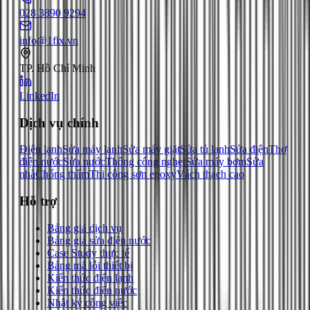
028 3890 9294
info@1fix.vn
TP. Hồ Chí Minh
LinkedIn
Dịch vụ chính
Điện lạnh
Sửa máy lạnh
Sửa máy giặt
Sửa tủ lạnh
Sửa điện
Thợ
điện nước
Sửa nước
Thông cống nghẹt
Sửa máy bơm
Sửa
nhà
Chống thấm
Thi công sơn epoxy
Vách thạch cao
Hỗ trợ
Bảng giá dịch vụ
Bảng giá sửa điện nước
Case Study thực tế
Bảng mã lỗi thiết bị
Kiến thức điện lạnh
Kiến thức điện nước
Nhật ký công việc