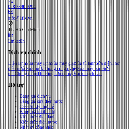
028 3890 9294
info@1fix.vn
TP. Hồ Chí Minh
LinkedIn
Dịch vụ chính
Điện lạnh
Sửa máy lạnh
Sửa máy giặt
Sửa tủ lạnh
Sửa điện
Thợ
điện nước
Sửa nước
Thông cống nghẹt
Sửa máy bơm
Sửa
nhà
Chống thấm
Thi công sơn epoxy
Vách thạch cao
Hỗ trợ
Bảng giá dịch vụ
Bảng giá sửa điện nước
Case Study thực tế
Bảng mã lỗi thiết bị
Kiến thức điện lạnh
Kiến thức điện nước
Nhật ký công việc