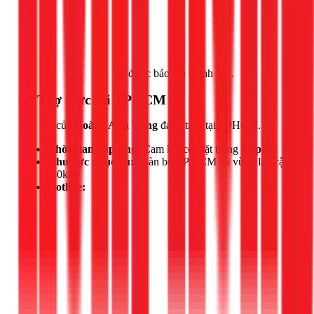
Gọi ngay 1Fix
để được báo giá chính xác.
📍 Thợ trực tại TPHCM
Đội thợ của
Hoàng Anh Tùng
đang trực tại TPHCM.
Thời gian đáp ứng:
Cam kết có mặt trong
30 phút
Khu vực phục vụ:
Toàn bộ TP.HCM và vùng lân cận
(50km)
Hotline: