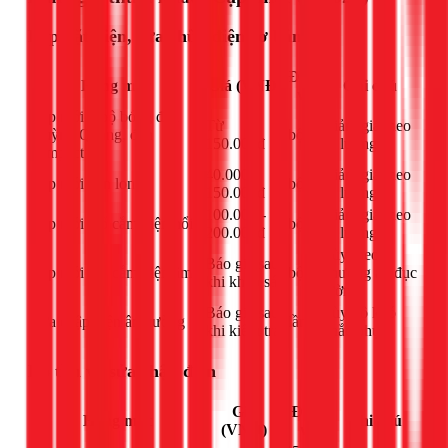
Lắp đặt điện, sửa chữa điện cơ bản
Đơn
Hạng mục
Giá (VNĐ)
Ghi chú
vị
Lắp mới 1 bộ bóng đèn
Từ
Giảm giá theo
Huỳnh Quang, đèn
bộ
150.000đ
số lượng
compact
40.000 -
Giảm giá theo
Lắp mới đèn lon
bộ
150.000đ
số lượng
100.000 -
Giảm giá theo
Lắp mới 1 ổ cắm điện nổi
bộ
200.000đ
số lượng
Tùy theo
Báo giá sau
Lắp mới 1 ổ cắm điện âm
bộ
phương án đục
khi khảo sát
tường
Báo giá sau
Tùy độ khó
Sửa chập điện âm tường
lần
khi kiểm tra
khắc phục
Dò tìm và sửa chập điện
Giá
Đơn
Hạng mục
Ghi chú
(VNĐ)
vị