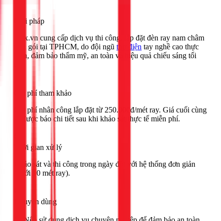
Giải pháp
1Fix.vn cung cấp dịch vụ thi công, lắp đặt đèn ray nam châm
trọn gói tại TPHCM, do đội ngũ
thợ điện
tay nghề cao thực
hiện, đảm bảo thẩm mỹ, an toàn và hiệu quả chiếu sáng tối
ưu.
Chi phí tham khảo
Chi phí nhân công lắp đặt từ 250.000đ/mét ray. Giá cuối cùng
sẽ được báo chi tiết sau khi khảo sát thực tế miễn phí.
Thời gian xử lý
Khảo sát và thi công trong ngày đối với hệ thống đơn giản
(dưới 10 mét ray).
Khuyên dùng
🟢 Nên sử dụng dịch vụ chuyên nghiệp để đảm bảo an toàn