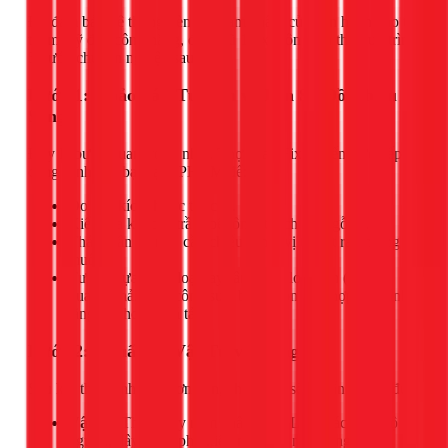
Để đảm bảo hệ thống đèn ray nam châm của bạn hoàn hảo từ
thẩm mỹ đến công năng, đội ngũ 1Fix luôn tuân thủ quy trình
5 bước chuyên nghiệp sau:
Bước 1: Khảo Sát, Tư Vấn và Lên Sơ Đồ Chiếu
Sáng
Đây là bước quan trọng nhất. Thợ của 1Fix sẽ đến trực tiếp
công trình của bạn tại TPHCM để:
Đo đạc kích thước thực tế.
Kiểm tra kết cấu trần (bê tông, thạch cao, gỗ...).
Thảo luận về nhu cầu chiếu sáng, vị trí đặt ray mong
muốn.
Tư vấn lựa chọn loại ray (âm/nổi), loại đèn (rọi, tán
quang, thả...) và công suất bộ nguồn phù hợp để tránh
lãng phí hoặc quá tải.
Bước 2: Chuẩn Bị Vật Tư và Dụng Cụ
Sau khi thống nhất phương án, chúng tôi sẽ chuẩn bị đầy đủ:
Vật tư:
Thanh ray nam châm, đèn LED các loại, bộ
nguồn, dây điện, phụ kiện nối góc, nối thẳng...