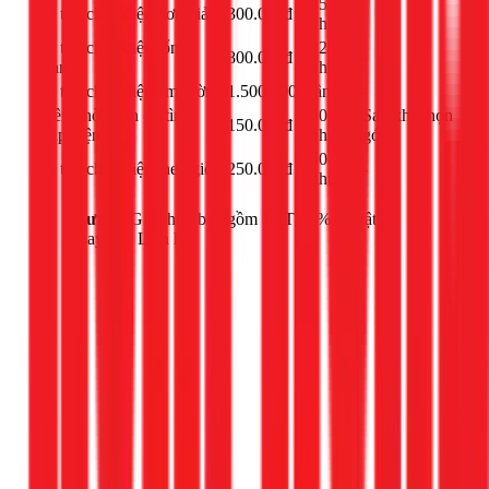
45
Dò tìm chập điện đơn giản
300.000đ
-
phút
Dò tìm chập điện tổng
120
800.000đ
-
quan
phút
Dò tìm chập điện âm tường
1.500.000đ
lần
-
Thêm thời gian dò tìm
60
Sau khi chọn
150.000đ
chập điện
phút
gói
60
Dò tìm chập điện theo giờ
250.000đ
-
phút
Lưu ý:
Giá chưa bao gồm VAT 10% và vật tư
thay thế. Liên hệ