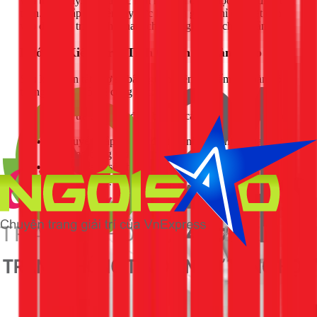
vào thanh ray. Tất cả các mối nối đều được bọc cách điện cẩn
thận. Việc lắp đèn lên ray cực kỳ đơn giản, chỉ cần đặt đèn
vào đúng vị trí, lực hút nam châm sẽ giữ đèn chắc chắn.
Bước 5: Kiểm Tra, Tinh Chỉnh và Bàn Giao
Sau khi hoàn tất, thợ sẽ bật nguồn điện để kiểm tra toàn bộ hệ
thống. Chúng tôi sẽ cùng bạn:
Kiểm tra độ sáng, đảm bảo tất cả các đèn hoạt động ổn
định.
Di chuyển, sắp xếp và điều chỉnh góc chiếu của từng
đèn theo đúng ý đồ thiết kế.
Vệ sinh sạch sẽ khu vực thi công và bàn giao công
trình hoàn thiện.