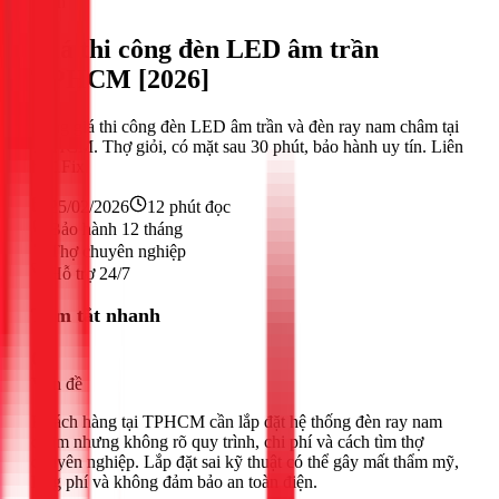
Điện
Giá thi công đèn LED âm trần
TPHCM [2026]
Bảng giá thi công đèn LED âm trần và đèn ray nam châm tại
TPHCM. Thợ giỏi, có mặt sau 30 phút, bảo hành uy tín. Liên
hệ 1Fix
25/02/2026
12
phút đọc
Bảo hành 12 tháng
Thợ chuyên nghiệp
Hỗ trợ 24/7
Tóm tắt nhanh
Vấn đề
Khách hàng tại TPHCM cần lắp đặt hệ thống đèn ray nam
châm nhưng không rõ quy trình, chi phí và cách tìm thợ
chuyên nghiệp. Lắp đặt sai kỹ thuật có thể gây mất thẩm mỹ,
lãng phí và không đảm bảo an toàn điện.