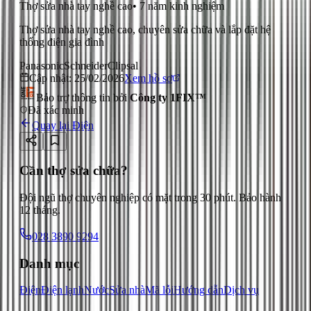
Thợ sửa nhà tay nghề cao
•
7
năm kinh nghiệm
Thợ sửa nhà tay nghề cao, chuyên sửa chữa và lắp đặt hệ
thống điện gia đình
Panasonic
Schneider
Clipsal
Cập nhật:
25/02/2026
Xem hồ sơ
Bảo trợ thông tin bởi
Công ty 1FIX™
Đã xác minh
Quay lại
Điện
Cần thợ sửa chữa?
Đội ngũ thợ chuyên nghiệp có mặt trong 30 phút. Bảo hành
12 tháng.
028 3890 9294
Danh mục
Điện
Điện lạnh
Nước
Sửa nhà
Mã lỗi
Hướng dẫn
Dịch vụ