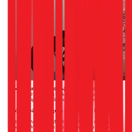
Đối với ray lắp nổi hoặc thả:
Quy trình đơn giản hơn.
Thợ sẽ xác định vị trí, khoan và bắt vít pát giữ hoặc bộ
dây cáp treo lên trần, sau đó gắn thanh ray vào.
Bước 4: Đấu Nối Nguồn Điện và Lắp Đèn
An toàn là ưu tiên hàng đầu. Chúng tôi sẽ kết nối bộ nguồn
(driver) 220V vào nguồn điện chờ, sau đó đấu nối đầu ra 48V