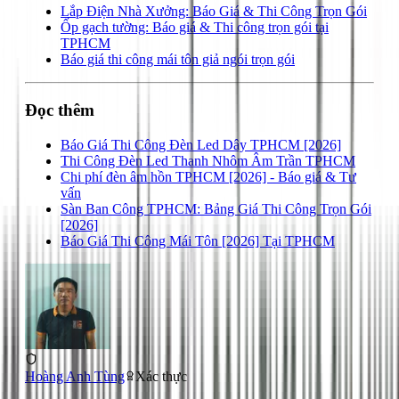
Lắp Điện Nhà Xưởng: Báo Giá & Thi Công Trọn Gói
Ốp gạch tường: Báo giá & Thi công trọn gói tại
TPHCM
Báo giá thi công mái tôn giả ngói trọn gói
Đọc thêm
Báo Giá Thi Công Đèn Led Dây TPHCM [2026]
Thi Công Đèn Led Thanh Nhôm Âm Trần TPHCM
Chi phí đèn âm hồn TPHCM [2026] - Báo giá & Tư
vấn
Sàn Ban Công TPHCM: Bảng Giá Thi Công Trọn Gói
[2026]
Báo Giá Thi Công Mái Tôn [2026] Tại TPHCM
Hoàng Anh Tùng
Xác thực