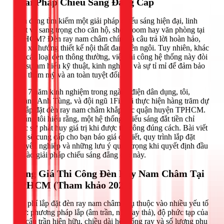
Giải Pháp Chiếu Sáng Đẳng Cấp
Bạn đang tìm kiếm một giải pháp chiếu sáng hiện đại, linh
hoạt và sang trọng cho căn hộ, showroom hay văn phòng tại
TPHCM? Đèn ray nam châm chính là câu trả lời hoàn hảo,
một xu hướng thiết kế nội thất đang lên ngôi. Tuy nhiên, khác
với các loại đèn thông thường, việc thi công hệ thống này đòi
hỏi sự am hiểu kỹ thuật, kinh nghiệm và sự tỉ mỉ để đảm bảo
tính thẩm mỹ và an toàn tuyệt đối.
Với 7 năm kinh nghiệm trong ngành điện dân dụng, tôi,
Hoàng Anh Tùng, và đội ngũ 1Fix đã thực hiện hàng trăm dự
án lắp đặt đèn ray nam châm khắp các quận huyện TPHCM.
Chúng tôi hiểu rằng, một hệ thống chiếu sáng đắt tiền chỉ
thực sự phát huy giá trị khi được thi công đúng cách. Bài viết
này sẽ cung cấp cho bạn báo giá chi tiết, quy trình lắp đặt
chuyên nghiệp và những lưu ý quan trọng khi quyết định đầu
tư vào giải pháp chiếu sáng đẳng cấp này.
Bảng Giá Thi Công Đèn Ray Nam Châm Tại
TPHCM (Tham khảo 2026)
Chi phí lắp đặt đèn ray nam châm phụ thuộc vào nhiều yếu tố
như: phương pháp lắp (âm trần, nổi hay thả), độ phức tạp của
kết cấu trần hiện hữu, chiều dài hệ thống ray và số lượng phụ