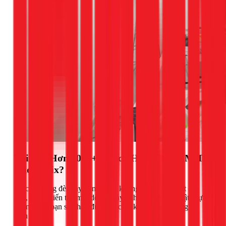
Tại Sao Hơn 1000+ Khách Hàng TPHCM Tin
Chọn 1Fix?
Việc thi công đèn ray nam châm không chỉ là gắn một cái
đèn, mà là kiến tạo một dòng chảy ánh sáng nghệ thuật. Lựa
chọn 1Fix, bạn sẽ nhận được sự cam kết về chất lượng và
dịch vụ: