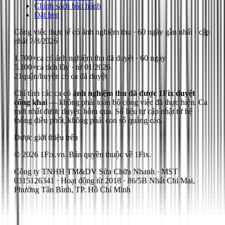
Chính sách bảo hành
Đặt hẹn
Công việc thực tế có ảnh nghiệm thu
· 60 ngày gần nhất
· cập
nhật
7/8/2026
1.700+
ca có ảnh nghiệm thu đã duyệt · 60 ngày
5.100+
ca tích lũy · từ 01/2026
21
quận/huyện có ca đã duyệt
Chỉ tính các ca có
ảnh nghiệm thu đã được 1Fix duyệt
công khai
— không phải toàn bộ công việc đã thực hiện.
Ca
mới nhất được duyệt: hôm qua.
Số liệu tự cập nhật từ hệ
thống điều phối, không phải con số quảng cáo.
Được giới thiệu trên
© 2026 1Fix.vn. Bản quyền thuộc về 1Fix.
Công ty TNHH TM&DV Sửa Chữa Nhanh · MST
0315126341 · Hoạt động từ 2018 · 86/5B Nhất Chi Mai,
Phường Tân Bình, TP. Hồ Chí Minh