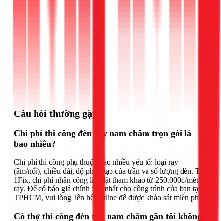
Gọi ngay 1Fix
Câu hỏi thường gặp
Chi phí thi công đèn ray nam châm trọn gói là
bao nhiêu?
Chi phí thi công phụ thuộc vào nhiều yếu tố: loại ray
(âm/nổi), chiều dài, độ phức tạp của trần và số lượng đèn. Tại
1Fix, chi phí nhân công lắp đặt tham khảo từ 250.000đ/mét
ray. Để có báo giá chính xác nhất cho công trình của bạn tại
TPHCM, vui lòng liên hệ hotline để được khảo sát miễn phí.
Có thợ thi công đèn ray nam châm gần tôi không?