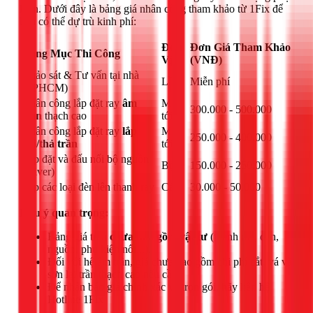
kiện. Dưới đây là bảng giá nhân công tham khảo từ 1Fix để
bạn có thể dự trù kinh phí:
Đơn
Đơn Giá Tham Khảo
Hạng Mục Thi Công
Vị
(VNĐ)
Khảo sát & Tư vấn tại nhà
Lần
Miễn phí
(TPHCM)
Nhân công lắp đặt ray
âm
Mét
300.000 - 500.000
trần
thạch cao
tới
Nhân công lắp đặt ray
lắp
Mét
250.000 - 400.000
nổi/thả trần
tới
Lắp đặt và đấu nối bộ nguồn
Bộ
150.000 - 250.000
(driver)
Lắp các loại đèn lên thanh ray
Cái
30.000 - 50.000
Lưu ý quan trọng:
Bảng giá trên
chưa bao gồm vật tư
(thanh ray, đèn,
nguồn, phụ kiện nối...).
Đối với hệ âm trần, giá chưa bao gồm chi phí cắt, vá và
sơn lại trần thạch cao nếu cần.
Để nhận báo giá chính xác và trọn gói, hãy liên hệ
Hotline 1Fix