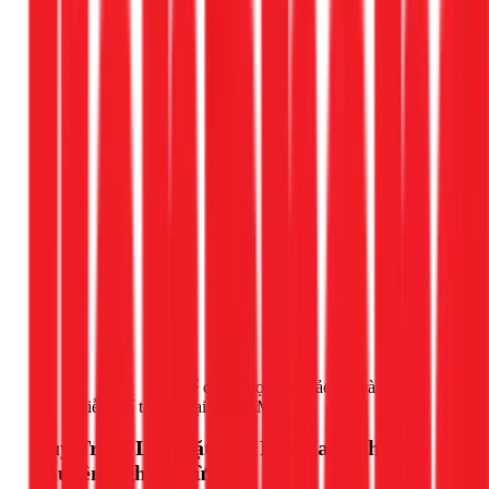
Gọi ngay 1Fix
để được thợ đến khảo sát và tư vấn
miễn phí tận nơi tại TPHCM.
Quy Trình Lắp Đặt Đèn Ray Nam Châm
Chuyên Nghiệp Từ A-Z