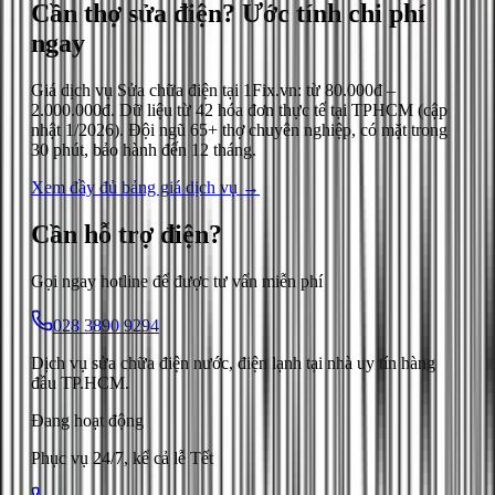
Cần thợ sửa điện?
Ước tính chi phí
ngay
Giá dịch vụ
Sửa chữa điện
tại 1Fix.vn: từ
80.000đ
–
2.000.000đ
. Dữ liệu từ
42
hóa đơn thực tế tại TPHCM (cập
nhật
1/2026
). Đội ngũ 65+ thợ chuyên nghiệp, có mặt trong
30 phút, bảo hành đến 12 tháng.
Xem đầy đủ bảng giá dịch vụ →
Cần hỗ trợ
điện
?
Gọi ngay hotline để được tư vấn miễn phí
028 3890 9294
Dịch vụ sửa chữa điện nước, điện lạnh tại nhà uy tín hàng
đầu TP.HCM.
Đang hoạt động
Phục vụ 24/7, kể cả lễ Tết