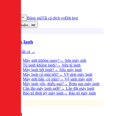
Bảng giá
Tất cả dịch vụ
Đặt hẹn
Dịch vụ
Tìm kiếm...
⌘K
Điện lạnh
Xem tất cả →
Máy giặt không quay?
→
Sửa máy giặt
Tủ lạnh không lạnh?
→
Sửa tủ lạnh
Máy lạnh hết lạnh?
→
Sửa máy lạnh
Máy lạnh có mùi hôi?
→
Vệ sinh máy lạnh
Máy giặt bẩn, có mùi?
→
Vệ sinh máy giặt
Máy lạnh yếu, thiếu gas?
→
Bơm gas máy lạnh
Cần lắp máy lạnh mới?
→
Lắp đặt máy lạnh
Bảo trì định kỳ máy lạnh
→
Bảo trì máy lạnh
Điện