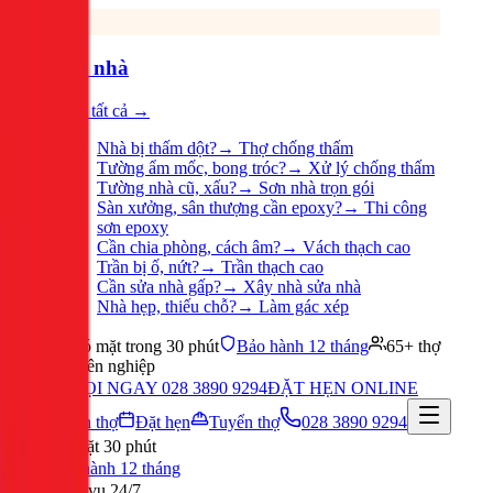
Sửa nhà
Xem tất cả →
Nhà bị thấm dột?
→
Thợ chống thấm
Tường ẩm mốc, bong tróc?
→
Xử lý chống thấm
Tường nhà cũ, xấu?
→
Sơn nhà trọn gói
Sàn xưởng, sân thượng cần epoxy?
→
Thi công
sơn epoxy
Cần chia phòng, cách âm?
→
Vách thạch cao
Trần bị ố, nứt?
→
Trần thạch cao
Cần sửa nhà gấp?
→
Xây nhà sửa nhà
Nhà hẹp, thiếu chỗ?
→
Làm gác xép
Có mặt trong 30 phút
Bảo hành 12 tháng
65+ thợ
chuyên nghiệp
GỌI NGAY 028 3890 9294
ĐẶT HẸN ONLINE
Tuyển thợ
Đặt hẹn
Tuyển thợ
028 3890 9294
Có mặt 30 phút
Bảo hành 12 tháng
Phục vụ 24/7