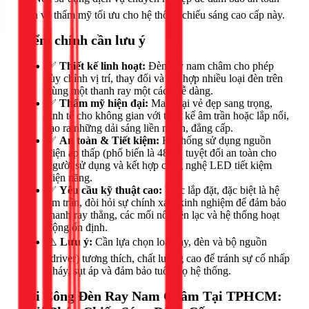
điện và thẩm mỹ tối ưu cho hệ thống chiếu sáng cao cấp này.
Điểm chính cần lưu ý
✅
Thiết kế linh hoạt:
Đèn ray nam châm cho phép
tùy chỉnh vị trí, thay đổi và kết hợp nhiều loại đèn trên
cùng một thanh ray một cách dễ dàng.
✅
Thẩm mỹ hiện đại:
Mang lại vẻ đẹp sang trọng,
tinh tế cho không gian với thiết kế âm trần hoặc lắp nổi,
tạo ra những dải sáng liền mạch, đẳng cấp.
✅
An toàn & Tiết kiệm:
Hệ thống sử dụng nguồn
điện áp thấp (phổ biến là 48V), tuyệt đối an toàn cho
người sử dụng và kết hợp công nghệ LED tiết kiệm
điện năng.
✅
Yêu cầu kỹ thuật cao:
Việc lắp đặt, đặc biệt là hệ
âm trần, đòi hỏi sự chính xác, kinh nghiệm để đảm bảo
thanh ray thẳng, các mối nối liền lạc và hệ thống hoạt
động ổn định.
⚠️
Lưu ý:
Cần lựa chọn loại ray, đèn và bộ nguồn
(driver) tương thích, chất lượng cao để tránh sự cố nhấp
nháy, sụt áp và đảm bảo tuổi thọ hệ thống.
Thi Công Đèn Ray Nam Châm Tại TPHCM: