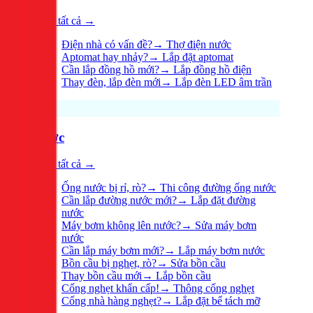
Xem tất cả →
Điện nhà có vấn đề?
→
Thợ điện nước
Aptomat hay nhảy?
→
Lắp đặt aptomat
Cần lắp đồng hồ mới?
→
Lắp đồng hồ điện
Thay đèn, lắp đèn mới
→
Lắp đèn LED âm trần
Nước
Xem tất cả →
Ống nước bị rỉ, rò?
→
Thi công đường ống nước
Cần lắp đường nước mới?
→
Lắp đặt đường
nước
Máy bơm không lên nước?
→
Sửa máy bơm
nước
Cần lắp máy bơm mới?
→
Lắp máy bơm nước
Bồn cầu bị nghẹt, rò?
→
Sửa bồn cầu
Thay bồn cầu mới
→
Lắp bồn cầu
Cống nghẹt khẩn cấp!
→
Thông cống nghẹt
Cống nhà hàng nghẹt?
→
Lắp đặt bể tách mỡ