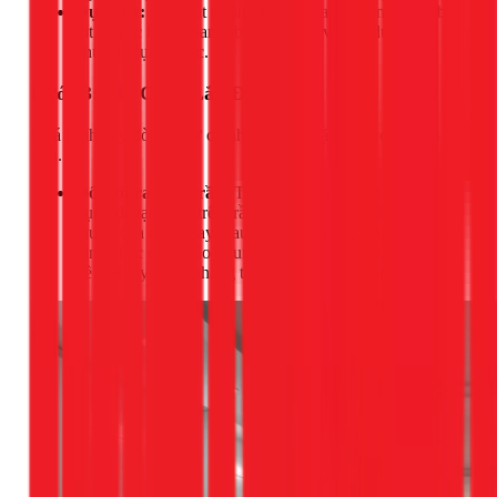
Dụng cụ:
Máy cắt nhôm, máy khoan bê tông, máy bắt
vít, thước laser, thang, bút thử điện và các dụng cụ
chuyên dụng khác.
Bước 3: Thi Công Lắp Đặt Thanh Ray
Quá trình này đòi hỏi sự chính xác cao, đặc biệt với hệ âm
trần.
Đối với ray âm trần:
Thợ sẽ dùng máy cắt chuyên
dụng để tạo rãnh trên trần thạch cao theo đúng kích
thước của thanh ray. Sau đó, thanh ray được bắt vít cố
định chắc chắn vào khung xương thạch cao, đảm bảo
bề mặt ray bằng phẳng tuyệt đối với mặt trần.