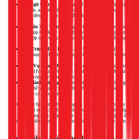
Đội Ngũ Chuyên Môn Cao:
Thợ điện được đào tạo
bài bản, am hiểu sâu về cấu tạo và nguyên lý của hệ
thống đèn ray nam châm, đảm bảo lắp đặt đúng kỹ
thuật.
Tư Vấn Tận Tâm:
Chúng tôi không chỉ thi công mà
còn giúp bạn lên ý tưởng thiết kế, chọn lựa sản phẩm
phù hợp nhất với không gian và ngân sách, tránh lãng
phí.
Quy Trình Minh Bạch:
Luôn báo giá chi tiết từng
hạng mục trước khi thi công. Không phát sinh chi phí
vô lý.
Phục Vụ Nhanh Chóng:
Với đội thợ túc trực tại nhiều
quận, 1Fix cam kết có mặt tại nhà bạn ở TPHCM chỉ
trong vòng 30 phút sau khi gọi.
Bảo Hành Dài Hạn:
Chúng tôi tự tin vào chất lượng
tay nghề và cung cấp chính sách bảo hành 12 tháng
cho tất cả dịch vụ lắp đặt.
Đừng để một hệ thống chiếu sáng đắt tiền trở nên kém hiệu
quả vì lắp đặt sai cách. Hãy để các chuyên gia của 1Fix giúp
bạn biến không gian sống và làm việc trở nên đẳng cấp và ấn
tượng hơn. Liên hệ ngay với chúng tôi để được tư vấn miễn
phí!
Bảng giá tham khảo (Cập nhật 03/2026)