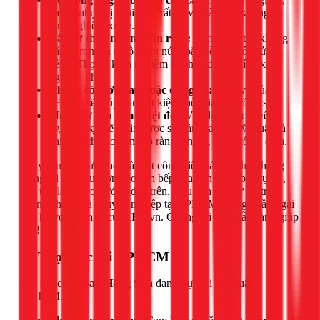
đai ốc nhựa bị chai giòn rất dễ vỡ nếu bạn không có
kinh nghiệm xử lý.
Đã thử thay nhưng vẫn rò rỉ:
Vấn đề có thể không
nằm ở ron mà ở bộ xả bị nứt hoặc bề mặt bồn rửa bị
vênh. Thợ có kinh nghiệm sẽ chẩn đoán chính xác
nguyên nhân.
Không có thời gian hoặc dụng cụ:
Dịch vụ của
1Fix.vn sẽ giúp bạn tiết kiệm thời gian và công sức.
Muốn sự yên tâm tuyệt đối:
Với dịch vụ chuyên
nghiệp, bạn sẽ nhận được sự đảm bảo về kỹ thuật và
chính sách bảo hành rõ ràng, không lo sự cố tái diễn.
Thay ron bồn rửa chén là một công việc bảo trì nhỏ nhưng
mang lại hiệu quả lớn cho căn bếp của bạn. Nếu bạn tự tin,
hãy thử làm theo hướng dẫn trên. Nếu bạn cần sự hỗ trợ
nhanh chóng và chuyên nghiệp tại TPHCM, đừng ngần ngại
liên hệ với đội ngũ của 1Fix.vn. Chúng tôi luôn sẵn sàng giúp
bạn!
📍 Thợ trực tại TPHCM
Đội thợ của
Phan Hồng Sơn
đang trực tại các quận
TPHCM.