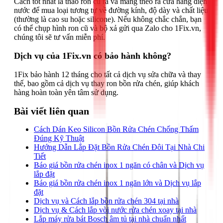
Cách tốt nhất là tháo ron cũ ra và mang theo ra cửa hàng điện
nước để mua loại tương tự về đường kính, độ dày và chất liệu
(thường là cao su hoặc silicone). Nếu không chắc chắn, bạn
có thể chụp hình ron cũ và bộ xả gửi qua Zalo cho 1Fix.vn,
chúng tôi sẽ tư vấn miễn phí.
Dịch vụ của 1Fix.vn có bảo hành không?
1Fix bảo hành 12 tháng cho tất cả dịch vụ sửa chữa và thay
thế, bao gồm cả dịch vụ thay ron bồn rửa chén, giúp khách
hàng hoàn toàn yên tâm sử dụng.
Bài viết liên quan
Cách Dán Keo Silicon Bồn Rửa Chén Chống Thấm
Đúng Kỹ Thuật
Hướng Dẫn Lắp Đặt Bồn Rửa Chén Đôi Tại Nhà Chi
Tiết
Báo giá bồn rửa chén inox 1 ngăn có chân và Dịch vụ
lắp đặt
Báo giá bồn rửa chén inox 1 ngăn lớn và Dịch vụ lắp
đặt
Dịch vụ và Cách lắp bồn rửa chén 304 tại nhà
Dịch vụ & Cách lắp vòi nước rửa chén xoay tại nhà
Lắp máy rửa bát Bosch âm tủ tại nhà chuẩn nhất