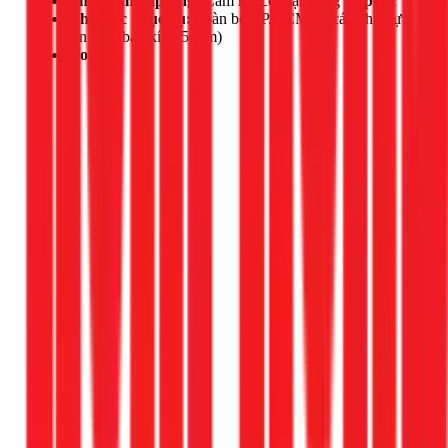
Thời gian đáp ứng:
Cam kết có mặt trong
30 phút
Khu vực phục vụ:
Toàn bộ TP.HCM và các khu vực
lân cận (bán kính 50km)
Hotline:
Gọi ngay 1Fix