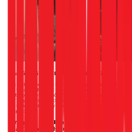
Kéo Dài Tuổi Thọ Cho Toàn Bộ Chậu Rửa
Một hệ thống thoát nước hoạt động tốt, không rò rỉ sẽ giúp
bảo vệ các bộ phận khác của chậu rửa, đặc biệt là phần bầu
xả (bộ lọc rác) và các khớp nối kim loại khỏi bị ăn mòn, gỉ
sét. Thay một chiếc ron chỉ vài chục nghìn đồng có thể giúp
bạn tiết kiệm chi phí thay cả bộ xả hoặc thậm chí cả chậu rửa
trong tương lai.
Hướng Dẫn Thay Ron Bồn Rửa Chén Tại
Nhà (Chuẩn Kỹ Thuật 1Fix.vn)