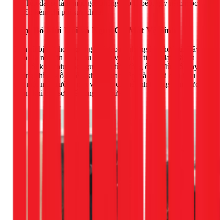
ướt kéo dài sẽ làm mục gỗ, phồng rộp tủ bếp, gây nấm mốc
và tốn kém chi phí sửa chữa.
Loại Bỏ Mùi Hôi và Nguy Cơ Mất Vệ Sinh
Ron cũ bị nứt hoặc co ngót sẽ tạo ra những khe hở li ti. Đây
chính là nơi cặn bẩn, dầu mỡ và vi khuẩn tích tụ lại, gây ra
mùi hôi khó chịu bốc ngược lên từ đường ống. Mùi hôi này
không chỉ gây ô nhiễm không gian bếp mà còn là dấu hiệu
của một môi trường mất vệ sinh, có thể ảnh hưởng đến thực
phẩm khi bạn sơ chế trong bồn rửa.