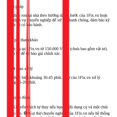
Giải pháp
Tự thay ron tại nhà theo hướng dẫn 5 bước của 1Fix.vn hoặc
gọi dịch vụ chuyên nghiệp để xử lý nhanh chóng, đảm bảo kỹ
thuật và có bảo hành.
Chi phí tham khảo
Dịch vụ tại 1Fix.vn từ 150.000 VNĐ (chưa bao gồm vật tư).
Liên hệ để có báo giá chính xác.
Thời gian xử lý
Tự thực hiện khoảng 30-45 phút. Thợ của 1Fix.vn xử lý
trong 15-20 phút.
Khuyên dùng
🟢 Khuyến khích tự thay nếu bạn có đủ dụng cụ và một chút
khéo léo. 🔴 Gọi thợ chuyên nghiệp của 1Fix.vn nếu hệ thống