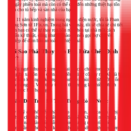
chỉ gây phiền toái mà còn có thể dẫn đến những thiệt hại tốn
kém cho tủ bếp và sàn nhà của bạn.
Với 11 năm kinh nghiệm trong ngành điện nước, tôi là Phan
Hồng Sơn từ 1Fix.vn. Trong bài viết này, tôi sẽ chia sẻ chi tiết
cách bạn có thể tự thay ron bồn rửa chén tại nhà một cách
chuẩn kỹ thuật, cũng như khi nào thì nên gọi thợ chuyên
nghiệp để đảm bảo an toàn và hiệu quả.
Tại Sao Phải Thay Ron Bồn Rửa Chén Định
Kỳ?
Nhiều người thường xem nhẹ vai trò của chiếc ron cao su
trong bộ xả bồn rửa chén, cho đến khi sự cố xảy ra. Đây là bộ
phận làm kín, ngăn không cho nước và mùi hôi từ đường ống
thoát ra ngoài. Việc thay thế kịp thời mang lại nhiều lợi ích
thiết thực hơn bạn nghĩ.
Chấm Dứt Triệt Để Tình Trạng Rò Rỉ Nước
Đây là lý do phổ biến nhất. Theo thời gian, ron cao su sẽ bị
lão hóa, chai cứng và mất đi độ đàn hồi. Khi đó, nó không
còn khả năng làm kín, dẫn đến hiện tượng nước rỉ từ từ
xuống gầm tủ bếp. Nếu không phát hiện sớm, tình trạng ẩm