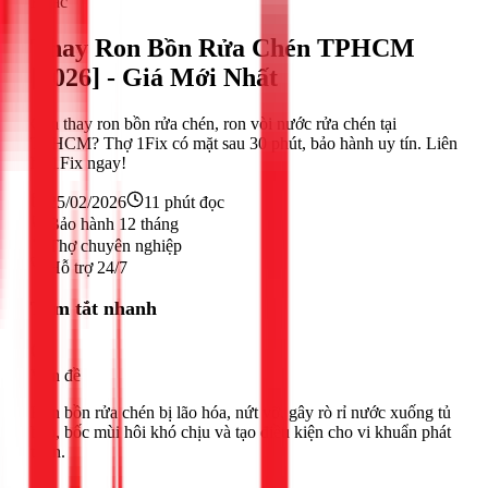
Khác
Thay Ron Bồn Rửa Chén TPHCM
[2026] - Giá Mới Nhất
Cần thay ron bồn rửa chén, ron vòi nước rửa chén tại
TPHCM? Thợ 1Fix có mặt sau 30 phút, bảo hành uy tín. Liên
hệ 1Fix ngay!
25/02/2026
11
phút đọc
Bảo hành 12 tháng
Thợ chuyên nghiệp
Hỗ trợ 24/7
Tóm tắt nhanh
Vấn đề
Ron bồn rửa chén bị lão hóa, nứt vỡ, gây rò rỉ nước xuống tủ
bếp, bốc mùi hôi khó chịu và tạo điều kiện cho vi khuẩn phát
triển.