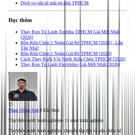
Dịch vụ sửa tủ mát tại nhà TPHCM
Đọc thêm
Thay Ron Tủ Lạnh Toshiba TPHCM Giá Mới Nhất
[2026]
Bồn Rửa Chén 1 Ngăn Giá Rẻ TPHCM [2026] - Lắp
Tận Nhà!
Bồn Rửa Chén 1 Ngăn Giá Rẻ TPHCM [2026]
Cách Thay Ruột Vòi Nước Rửa Chén TPHCM [2026]
Thay Ron Tủ Lạnh Electrolux Giá Mới Nhất [2026]
Phan Hồng Sơn
Xác thực
Thợ điện nước kinh nghiệm
•
11
năm kinh nghiệm
Thợ điện nước kinh nghiệm, chuyên lắp đặt và sửa chữa hệ