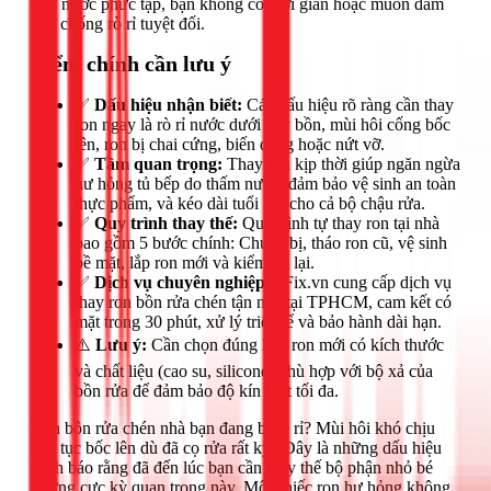
ống nước phức tạp, bạn không có thời gian hoặc muốn đảm
bảo chống rò rỉ tuyệt đối.
Điểm chính cần lưu ý
✅
Dấu hiệu nhận biết:
Các dấu hiệu rõ ràng cần thay
ron ngay là rò rỉ nước dưới đáy bồn, mùi hôi cống bốc
lên, ron bị chai cứng, biến dạng hoặc nứt vỡ.
✅
Tầm quan trọng:
Thay ron kịp thời giúp ngăn ngừa
hư hỏng tủ bếp do thấm nước, đảm bảo vệ sinh an toàn
thực phẩm, và kéo dài tuổi thọ cho cả bộ chậu rửa.
✅
Quy trình thay thế:
Quy trình tự thay ron tại nhà
bao gồm 5 bước chính: Chuẩn bị, tháo ron cũ, vệ sinh
bề mặt, lắp ron mới và kiểm tra lại.
✅
Dịch vụ chuyên nghiệp:
1Fix.vn cung cấp dịch vụ
thay ron bồn rửa chén tận nhà tại TPHCM, cam kết có
mặt trong 30 phút, xử lý triệt để và bảo hành dài hạn.
⚠️
Lưu ý:
Cần chọn đúng loại ron mới có kích thước
và chất liệu (cao su, silicone) phù hợp với bộ xả của
bồn rửa để đảm bảo độ kín khít tối đa.
Ron bồn rửa chén nhà bạn đang bị rò rỉ? Mùi hôi khó chịu
liên tục bốc lên dù đã cọ rửa rất kỹ? Đây là những dấu hiệu
cảnh báo rằng đã đến lúc bạn cần thay thế bộ phận nhỏ bé
nhưng cực kỳ quan trọng này. Một chiếc ron hư hỏng không