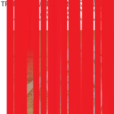
Từ phía dưới, dùng tay vặn đai ốc lớn vào cho đến khi
chặt. Dùng kìm siết thêm khoảng 1/4 vòng để đảm bảo
độ chắc chắn. Tránh siết quá mạnh có thể làm nứt đai
ốc nhựa hoặc làm biến dạng ron.
Lắp lại ống thoát nước vào bộ xả và siết chặt các đai
ốc.