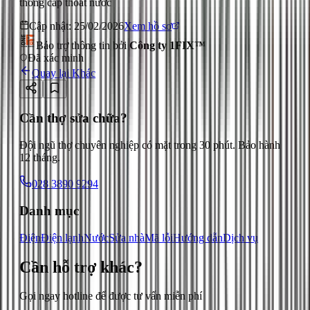
thống cấp thoát nước
Cập nhật:
25/02/2026
Xem hồ sơ
Bảo trợ thông tin bởi
Công ty 1FIX™
Đã xác minh
Quay lại
Khác
Cần thợ sửa chữa?
Đội ngũ thợ chuyên nghiệp có mặt trong 30 phút. Bảo hành
12 tháng.
028 3890 9294
Danh mục
Điện
Điện lạnh
Nước
Sửa nhà
Mã lỗi
Hướng dẫn
Dịch vụ
Cần hỗ trợ
khác
?
Gọi ngay hotline để được tư vấn miễn phí