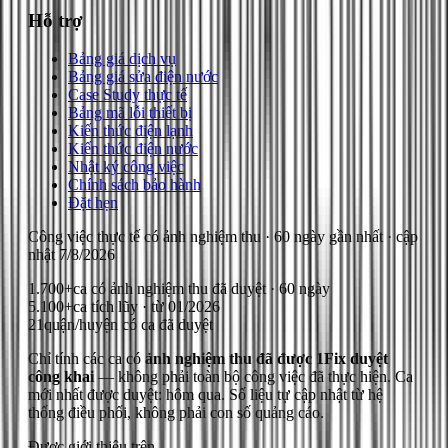
Hỗ trợ
Bảng giá dịch vụ
Bảng giá sửa điện nước
Case Study thực tế
Bảng mã lỗi thiết bị
Kiến thức điện lạnh
Kiến thức điện nước
Nhật ký công việc
Chính sách bảo hành
Đặt hẹn
Công việc thực tế có ảnh nghiệm thu
· 60 ngày gần nhất
· cập
nhật
7/8/2026
1.700+
ca có ảnh nghiệm thu đã duyệt · 60 ngày
5.100+
ca tích lũy · từ 01/2026
21
quận/huyện có ca đã duyệt
Chỉ tính các ca có
ảnh nghiệm thu đã được 1Fix duyệt
công khai
— không phải toàn bộ công việc đã thực hiện.
Ca
mới nhất được duyệt: hôm qua.
Số liệu tự cập nhật từ hệ
thống điều phối, không phải con số quảng cáo.
Được giới thiệu trên