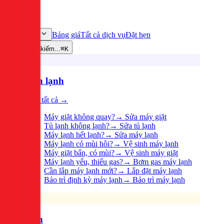
Bảng giá
Tất cả dịch vụ
Đặt hẹn
Dịch vụ
Tìm kiếm...
⌘K
Điện lạnh
Xem tất cả →
Máy giặt không quay?
→
Sửa máy giặt
Tủ lạnh không lạnh?
→
Sửa tủ lạnh
Máy lạnh hết lạnh?
→
Sửa máy lạnh
Máy lạnh có mùi hôi?
→
Vệ sinh máy lạnh
Máy giặt bẩn, có mùi?
→
Vệ sinh máy giặt
Máy lạnh yếu, thiếu gas?
→
Bơm gas máy lạnh
Cần lắp máy lạnh mới?
→
Lắp đặt máy lạnh
Bảo trì định kỳ máy lạnh
→
Bảo trì máy lạnh
Điện