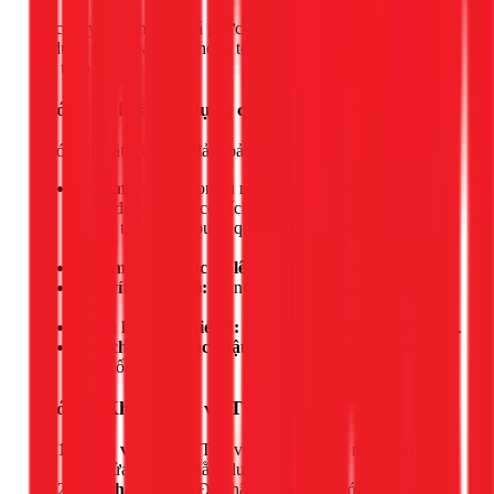
Việc thay ron không quá phức tạp. Chỉ cần một chút cẩn thận
và dụng cụ cơ bản, bạn hoàn toàn có thể tự làm được. Hãy
làm theo 5 bước sau:
Bước 1: Chuẩn bị dụng cụ và Ron mới
Trước khi bắt đầu, hãy đảm bảo bạn có đủ:
Ron mới:
Tháo ron cũ ra và mang đến cửa hàng điện
nước để mua loại có kích thước, độ dày và hình dáng
tương tự. Đây là bước quan trọng nhất để đảm bảo độ
kín.
Kìm mỏ quạ hoặc cờ lê:
Dùng để vặn các đai ốc lớn.
Tua vít (nếu cần):
Dùng cho một số loại bộ xả có ốc
vít.
Khăn lau sạch, giẻ cũ:
Dùng để vệ sinh và thấm nước.
Một chiếc xô hoặc chậu nhỏ:
Để hứng nước thừa
trong ống.
Bước 2: Khóa nước và Tháo ron cũ
Khóa van nước:
Tìm và khóa van cấp nước tổng cho
bồn rửa (thường nằm dưới gầm tủ).
Đặt chậu hứng:
Để chậu ngay bên dưới bộ xả để