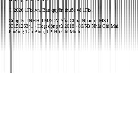
© 2026 1Fix.vn. Bản quyền thuộc về 1Fix.
Công ty TNHH TM&DV Sửa Chữa Nhanh · MST
0315126341 · Hoạt động từ 2018 · 86/5B Nhất Chi Mai,
Phường Tân Bình, TP. Hồ Chí Minh