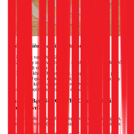
Bước 5: Kiểm tra lại toàn bộ hệ thống
Mở lại van nước đã khóa.
Xả đầy nước vào bồn rửa, sau đó rút nút chặn để nước
thoát đi với áp lực lớn.
Trong khi nước đang chảy, dùng tay hoặc khăn giấy
khô sờ quanh các khớp nối, đặc biệt là vị trí vừa thay
ron để kiểm tra xem có bị rò rỉ hay không.
Nếu mọi thứ khô ráo, bạn đã thành công!
Khi Nào Bạn Nên Gọi Thợ Chuyên Nghiệp
của 1Fix.vn?
Việc tự thay thế rất khả thi, nhưng trong một số trường hợp,
gọi thợ chuyên nghiệp là giải pháp an toàn và hiệu quả hơn:
Hệ thống ống nước quá cũ:
Các khớp nối bị gỉ sét,