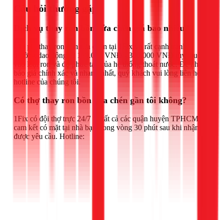
Câu hỏi thường gặp
Dịch vụ thay ron bồn rửa chén giá bao nhiêu?
Chi phí thay ron bồn rửa chén tại 1Fix.vn rất cạnh tranh,
thường dao động từ 150.000 VNĐ - 300.000 VNĐ tùy thuộc
vào loại ron và độ phức tạp của hệ thống thoát nước. Để nhận
báo giá chính xác và nhanh nhất, quý khách vui lòng liên hệ
hotline của chúng tôi.
Có thợ thay ron bồn rửa chén gần tôi không?
1Fix có đội thợ trực 24/7 tại tất cả các quận huyện TPHCM,
cam kết có mặt tại nhà bạn trong vòng 30 phút sau khi nhận
được yêu cầu. Hotline: