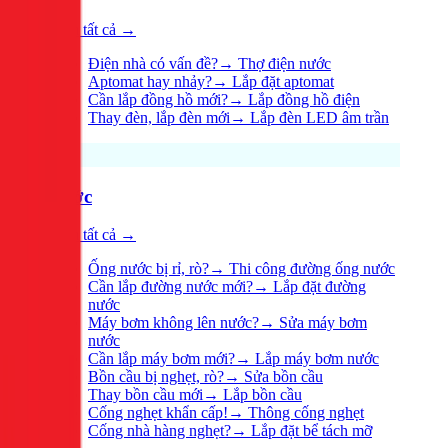
Xem tất cả →
Điện nhà có vấn đề?
→
Thợ điện nước
Aptomat hay nhảy?
→
Lắp đặt aptomat
Cần lắp đồng hồ mới?
→
Lắp đồng hồ điện
Thay đèn, lắp đèn mới
→
Lắp đèn LED âm trần
Nước
Xem tất cả →
Ống nước bị rỉ, rò?
→
Thi công đường ống nước
Cần lắp đường nước mới?
→
Lắp đặt đường
nước
Máy bơm không lên nước?
→
Sửa máy bơm
nước
Cần lắp máy bơm mới?
→
Lắp máy bơm nước
Bồn cầu bị nghẹt, rò?
→
Sửa bồn cầu
Thay bồn cầu mới
→
Lắp bồn cầu
Cống nghẹt khẩn cấp!
→
Thông cống nghẹt
Cống nhà hàng nghẹt?
→
Lắp đặt bể tách mỡ