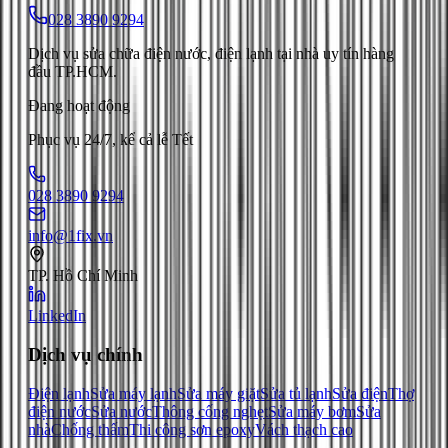
028 3890 9294
Dịch vụ sửa chữa điện nước, điện lạnh tại nhà uy tín hàng
đầu TP.HCM.
Đang hoạt động
Phục vụ 24/7, kể cả lễ Tết
028 3890 9294
info@1fix.vn
TP. Hồ Chí Minh
LinkedIn
Dịch vụ chính
Điện lạnh
Sửa máy lạnh
Sửa máy giặt
Sửa tủ lạnh
Sửa điện
Thợ
điện nước
Sửa nước
Thông cống nghẹt
Sửa máy bơm
Sửa
nhà
Chống thấm
Thi công sơn epoxy
Vách thạch cao