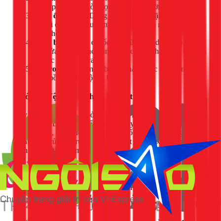
hứng phần nước còn đọng lại trong đường ống.
Tháo ống thoát:
Dùng tay hoặc kìm vặn đai ốc nối bộ
xả với ống thoát nước tường theo chiều ngược kim
đồng hồ.
Tháo bộ xả:
Vặn đai ốc lớn giữ bộ xả dính vào đáy
bồn rửa. Sau khi nới lỏng, bạn có thể nhấc toàn bộ cụm
lọc rác và bầu xả ra.
Lấy ron cũ:
Lúc này, bạn sẽ thấy chiếc ron cũ nằm
giữa bồn rửa và bộ xả. Hãy lấy nó ra.
Bước 3: Vệ sinh sạch sẽ bề mặt
Đây là bước thường bị bỏ qua nhưng lại quyết định đến 50%
thành công. Dùng khăn ẩm và chất tẩy rửa nhẹ để lau sạch
mọi cặn bẩn, keo silicon cũ hoặc vết ố bám trên miệng lỗ
thoát nước của bồn rửa và trên bề mặt của bộ xả. Bề mặt càng
sạch và khô thì ron mới càng kín.
Bước 4: Lắp đặt ron mới
Đặt ron mới vào đúng vị trí trên bộ xả. Đảm bảo ron
nằm phẳng, không bị xoắn hay vênh.
Đưa bộ xả có gắn ron mới vào lại vị trí cũ dưới đáy bồn
rửa.