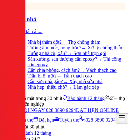
Sửa nhà
Xem tất cả →
Nhà bị thấm dột?
→
Thợ chống thấm
Tường ẩm mốc, bong tróc?
→
Xử lý chống thấm
Tường nhà cũ, xấu?
→
Sơn nhà trọn gói
Sàn xưởng, sân thượng cần epoxy?
→
Thi công
sơn epoxy
Cần chia phòng, cách âm?
→
Vách thạch cao
Trần bị ố, nứt?
→
Trần thạch cao
Cần sửa nhà gấp?
→
Xây nhà sửa nhà
Nhà hẹp, thiếu chỗ?
→
Làm gác xép
Có mặt trong 30 phút
Bảo hành 12 tháng
65+ thợ
chuyên nghiệp
GỌI NGAY 028 3890 9294
ĐẶT HẸN ONLINE
Tuyển thợ
Đặt hẹn
Tuyển thợ
028 3890 9294
Có mặt 30 phút
Bảo hành 12 tháng
Phục vụ 24/7