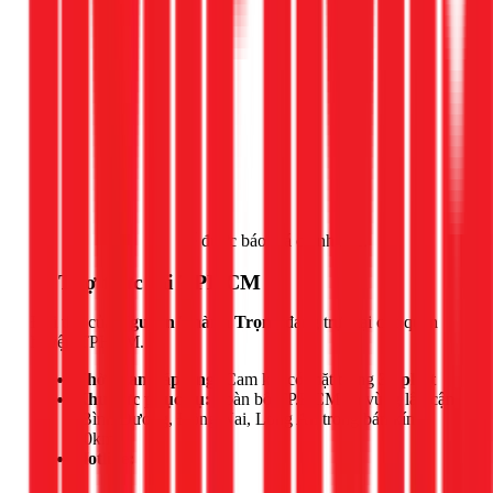
Gọi ngay 1Fix
để được báo giá chính xác.
📍 Thợ trực tại TPHCM
Đội thợ của
Nguyễn Thành Trọng
đang trực tại các quận
huyện TPHCM.
Thời gian đáp ứng:
Cam kết có mặt trong
30 phút
Khu vực phục vụ:
Toàn bộ TP.HCM và vùng lân cận
(Bình Dương, Đồng Nai, Long An trong bán kính
50km)
Hotline: