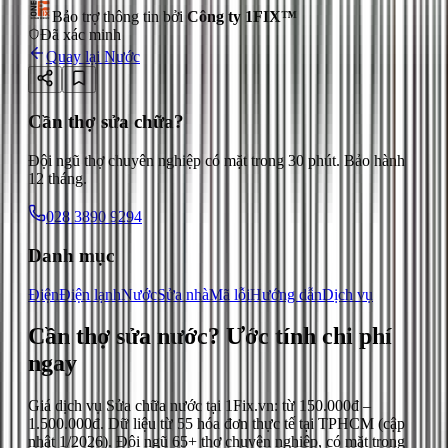
Bảo trợ thông tin bởi
Công ty 1FIX™
Đã xác minh
Quay lại
Nước
Cần thợ sửa chữa?
Đội ngũ thợ chuyên nghiệp có mặt trong 30 phút. Bảo hành
12 tháng.
028 3890 9294
Danh mục
Điện
Điện lạnh
Nước
Sửa nhà
Mã lỗi
Hướng dẫn
Dịch vụ
Cần thợ sửa nước?
Ước tính chi phí
ngay
Giá dịch vụ
Sửa chữa nước
tại 1Fix.vn: từ
150.000đ
–
1.500.000đ
. Dữ liệu từ
55
hóa đơn thực tế tại TPHCM (cập
nhật
1/2026
). Đội ngũ 65+ thợ chuyên nghiệp, có mặt trong