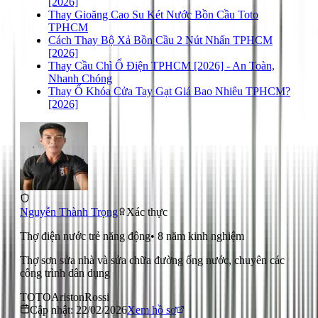
[2026]
Thay Gioăng Cao Su Két Nước Bồn Cầu Toto
TPHCM
Cách Thay Bộ Xả Bồn Cầu 2 Nút Nhấn TPHCM
[2026]
Thay Cầu Chì Ổ Điện TPHCM [2026] - An Toàn,
Nhanh Chóng
Thay Ổ Khóa Cửa Tay Gạt Giá Bao Nhiêu TPHCM?
[2026]
Nguyễn Thành Trọng
Xác thực
Thợ điện nước trẻ năng động
•
8
năm kinh nghiệm
Thợ sơn sửa nhà và sửa chữa đường ống nước, chuyên các
công trình dân dụng
TOTO
Ariston
Rossi
Cập nhật:
22/02/2026
Xem hồ sơ