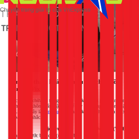
Bảng giá tham khảo dịch vụ sửa chữa bồn
cầu tại 1Fix
Việc tự sửa chữa có thể giúp bạn tiết kiệm chi phí nhân công,
nhưng nếu không cẩn thận có thể gây ra những hư hỏng nặng
hơn. Dưới đây là
xem bảng giá
tham khảo dịch vụ của 1Fix
để bạn cân nhắc.
Dịch vụ
Đơn giá (VNĐ)
Thay két nước bồn cầu (nguyên bộ)
400.000đ