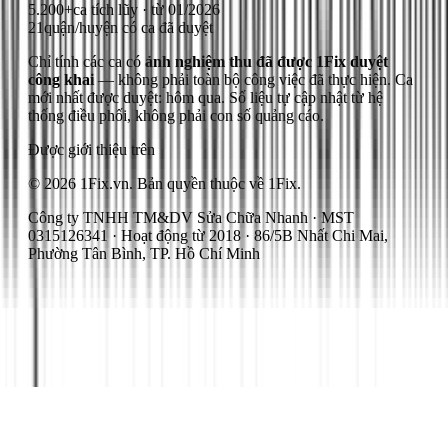
5.200+
ca tích lũy · từ 01/2026
21
quận/huyện có ca đã duyệt
Chỉ tính các ca có
ảnh nghiệm thu đã được 1Fix duyệt
công khai
— không phải toàn bộ công việc đã thực hiện.
Ca
mới nhất được duyệt: hôm qua.
Số liệu tự cập nhật từ hệ
thống điều phối, không phải con số quảng cáo.
Được giới thiệu trên
© 2026 1Fix.vn. Bản quyền thuộc về 1Fix.
Công ty TNHH TM&DV Sửa Chữa Nhanh · MST
0315126341 · Hoạt động từ 2018 · 86/5B Nhất Chi Mai,
Phường Tân Bình, TP. Hồ Chí Minh