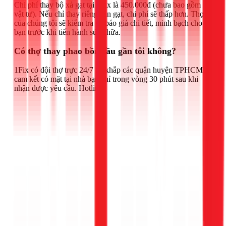
Chi phí thay bộ xả gạt tại 1Fix là 450.000đ (chưa bao gồm
vật tư). Nếu chỉ thay riêng cần gạt, chi phí sẽ thấp hơn. Thợ
của chúng tôi sẽ kiểm tra và báo giá chi tiết, minh bạch cho
bạn trước khi tiến hành sửa chữa.
Có thợ thay phao bồn cầu gần tôi không?
1Fix có đội thợ trực 24/7 tại khắp các quận huyện TPHCM,
cam kết có mặt tại nhà bạn chỉ trong vòng 30 phút sau khi
nhận được yêu cầu. Hotline: