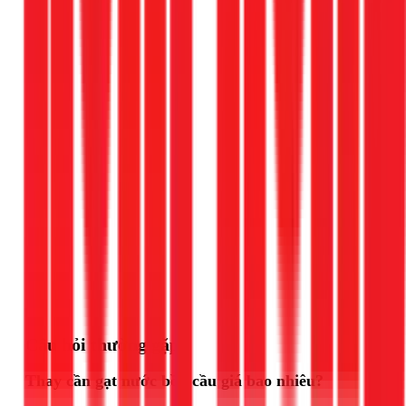
Gọi ngay 1Fix
Câu hỏi thường gặp
Thay cần gạt nước bồn cầu giá bao nhiêu?