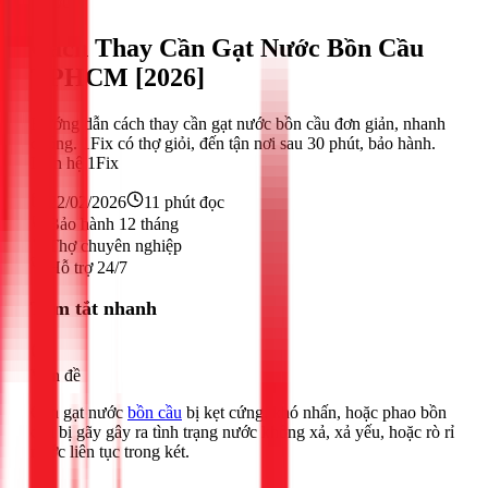
Nước
Cách Thay Cần Gạt Nước Bồn Cầu
TPHCM [2026]
Hướng dẫn cách thay cần gạt nước bồn cầu đơn giản, nhanh
chóng. 1Fix có thợ giỏi, đến tận nơi sau 30 phút, bảo hành.
Liên hệ 1Fix
22/02/2026
11
phút đọc
Bảo hành 12 tháng
Thợ chuyên nghiệp
Hỗ trợ 24/7
Tóm tắt nhanh
Vấn đề
Cần gạt nước
bồn cầu
bị kẹt cứng, khó nhấn, hoặc phao bồn
cầu bị gãy gây ra tình trạng nước không xả, xả yếu, hoặc rò rỉ
nước liên tục trong két.