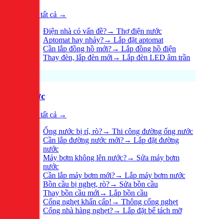
Xem tất cả →
Điện nhà có vấn đề?
→
Thợ điện nước
Aptomat hay nhảy?
→
Lắp đặt aptomat
Cần lắp đồng hồ mới?
→
Lắp đồng hồ điện
Thay đèn, lắp đèn mới
→
Lắp đèn LED âm trần
Nước
Xem tất cả →
Ống nước bị rỉ, rò?
→
Thi công đường ống nước
Cần lắp đường nước mới?
→
Lắp đặt đường
nước
Máy bơm không lên nước?
→
Sửa máy bơm
nước
Cần lắp máy bơm mới?
→
Lắp máy bơm nước
Bồn cầu bị nghẹt, rò?
→
Sửa bồn cầu
Thay bồn cầu mới
→
Lắp bồn cầu
Cống nghẹt khẩn cấp!
→
Thông cống nghẹt
Cống nhà hàng nghẹt?
→
Lắp đặt bể tách mỡ