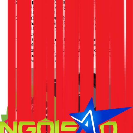
Tháo phao cũ:
Dùng mỏ lết tháo dây cấp nước nối
vào đáy phao, sau đó vặn đai ốc lớn để lấy cụm phao
cũ ra khỏi két nước.
Lắp phao mới:
Đưa phao mới vào đúng vị trí, đảm
bảo phao đứng thẳng và không bị vướng vào các bộ
phận khác. Siết chặt đai ốc bên dưới và kết nối lại dây
cấp nước.
Kiểm tra và điều chỉnh:
Mở lại van nước, quan sát
nước được bơm vào két. Chờ đến khi nước đầy và
phao tự động ngắt. Nếu mực nước quá cao hoặc quá
thấp, bạn có thể điều chỉnh độ cao của bóng phao bằng
vít điều chỉnh trên đỉnh phao.