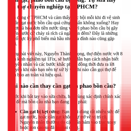
gọi thợ chuyên nghiệp tại TPHCM?
Bạn đang ở TPHCM và cảm thấy bực bội mỗi khi đi vệ sinh
vì cần gạt nước bồn cầu quá cứng, nhấn không xuống? Hay
tệ hơn là hóa đơn tiền nước tăng vọt vì phao bồn cầu bị gãy
khiến nước cứ chảy rả rích cả ngày lẫn đêm? Đây là những
sự cố cực kỳ phổ biến mà hầu như gia đình nào cũng gặp
phải.
Trong bài viết này, Nguyễn Thành Trọng, thợ điện nước với 8
năm kinh nghiệm tại 1Fix, sẽ hướng dẫn bạn cách nhận biết
nguyên nhân và các bước khắc phục, đồng thời đưa ra lời
khuyên khi nào bạn nên tự xử lý và khi nào cần gọi thợ để
đảm bảo an toàn và hiệu quả.
Khi nào cần thay cần gạt và phao bồn cầu?
Trước khi bắt tay vào sửa chữa, hãy cùng xác định chính xác
vấn đề mà bồn cầu nhà bạn đang gặp phải:
Cần gạt bị kẹt cứng:
Bạn phải dùng rất nhiều sức để
gạt nước, hoặc cần gạt không tự trở về vị trí cũ.
Nguyên nhân thường do cặn bẩn bám vào trục xoay
hoặc ron cao su đã bị chai cứng.