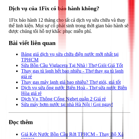
Dịch vụ của 1Fix có bảo hành không?
1Fix bảo hành 12 tháng cho tất cả dịch vụ sửa chữa và thay
thế linh kiện. Mọi sự cố phát sinh trong thời gian bảo hành sẽ
được chúng tôi hỗ trợ khắc phục miễn phí.
Bài viết liên quan
Bảng giá dịch vụ sửa chữa điện nước mới nhất tại
TPHCM
Sửa Bồn Cầu Viglacera Tại Nhà | Thợ Giỏi Giá Tốt
Thay gas tủ lạnh hết bao nhiêu - Thợ thay ga tủ lạnh
giá rẻ
Thay gas máy lạnh giá bao nhiêu? Thợ giỏi, giá tốt
Dịch vụ sửa ống nước Biên Hoà - Thợ sửa nước Biên
Hòa giá rẻ
Dịch Vụ Thông Cống Nghẹt quận 2 Giá rẻ
Sửa máy bơm nước tại nhà Hà Nội | Gọi ngay!
Đọc thêm
Giá Két Nước Bồn Cầu Rời TPHCM - Thay Bộ Xả