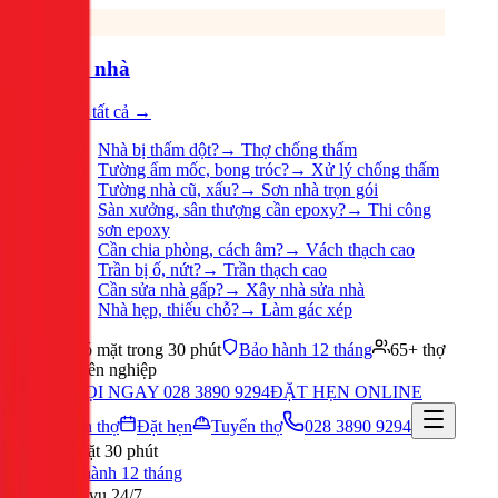
Sửa nhà
Xem tất cả →
Nhà bị thấm dột?
→
Thợ chống thấm
Tường ẩm mốc, bong tróc?
→
Xử lý chống thấm
Tường nhà cũ, xấu?
→
Sơn nhà trọn gói
Sàn xưởng, sân thượng cần epoxy?
→
Thi công
sơn epoxy
Cần chia phòng, cách âm?
→
Vách thạch cao
Trần bị ố, nứt?
→
Trần thạch cao
Cần sửa nhà gấp?
→
Xây nhà sửa nhà
Nhà hẹp, thiếu chỗ?
→
Làm gác xép
Có mặt trong 30 phút
Bảo hành 12 tháng
65+ thợ
chuyên nghiệp
GỌI NGAY 028 3890 9294
ĐẶT HẸN ONLINE
Tuyển thợ
Đặt hẹn
Tuyển thợ
028 3890 9294
Có mặt 30 phút
Bảo hành 12 tháng
Phục vụ 24/7