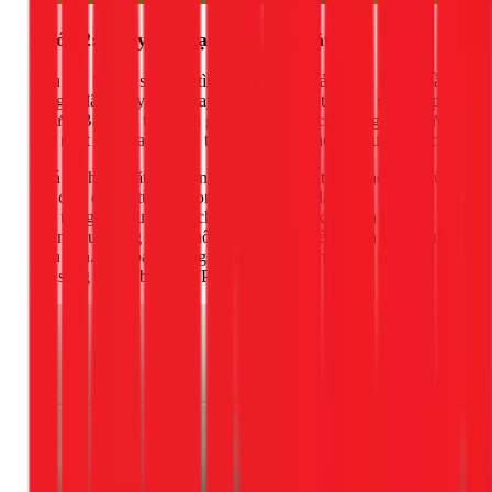
Bước 2: Thay cần gạt nước bồn cầu mới
Nếu sau khi vệ sinh mà tình hình không cải thiện, hoặc phần
tay gạt đã bị gãy, việc thay thế một cần gạt mới là giải pháp
tối ưu. Bạn nên tháo cần gạt cũ, mang ra cửa hàng điện nước
gần nhất để mua một cái tương tự, đảm bảo tính tương thích.
Quá trình lắp đặt khá đơn giản: lắp cần gạt mới vào vị trí cũ,
siết chặt đai ốc từ bên trong, sau đó móc dây xích của van xả
vào tay gạt. Lưu ý điều chỉnh độ dài dây xích vừa phải,
không quá căng cũng không quá chùng để van xả hoạt động
hiệu quả. Nếu bạn không tự tin, đội ngũ thợ của 1Fix luôn
sẵn sàng hỗ trợ bạn tại TPHCM.