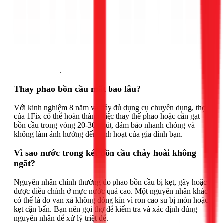
Gọi ngay 1Fix
.
Thay phao bồn cầu mất bao lâu?
Với kinh nghiệm 8 năm và đầy đủ dụng cụ chuyên dụng, thợ
của 1Fix có thể hoàn thành việc thay thế phao hoặc cần gạt
bồn cầu trong vòng 20-30 phút, đảm bảo nhanh chóng và
không làm ảnh hưởng đến sinh hoạt của gia đình bạn.
Vì sao nước trong két bồn cầu chảy hoài không
ngắt?
Nguyên nhân chính thường do phao bồn cầu bị kẹt, gãy hoặc
được điều chỉnh ở mực nước quá cao. Một nguyên nhân khác
có thể là do van xả không đóng kín vì ron cao su bị mòn hoặc
kẹt cặn bẩn. Bạn nên gọi thợ để kiểm tra và xác định đúng
nguyên nhân để xử lý triệt để.