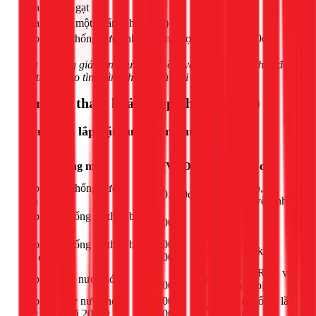
Thay bộ xả gạt
450.000đ
Thay bộ xả một nhấn (nhấn đơn)
550.000đ
Lắp đặt hệ thống nước nhà vệ sinh trọn gói
1.400.000đ
Lưu ý: Bảng giá trên chưa bao gồm vật tư và có thể thay đổi
tùy thuộc vào tình hình thực tế và loại thiết bị.
Bảng giá tham khảo (Cập nhật 03/2026)
Sửa chữa, lắp đặt đường ống nước
Đơn
Hạng mục
Giá (VNĐ)
Ghi chú
vị
Lắp đặt hệ thống nước
Ống cấp, xả,
1.400.000đ
công
nhà vệ sinh
thiết bị vệ sinh
Lắp đường ống và thiết bị
200.000đ
công
-
rửa nhà bếp
Lắp đường ống và thiết bị
200.000 -
công
Tùy độ khó
gia dụng
600.000đ
Từ
Ống PPR tới vị
Lắp đặt ống nước nóng
công
200.000đ
trí thiết bị
Lắp đặt máy nước nóng
300.000 -
Kết nối ống, lắp
công
mặt trời dưới 200 lít
500.000đ
đặt máy