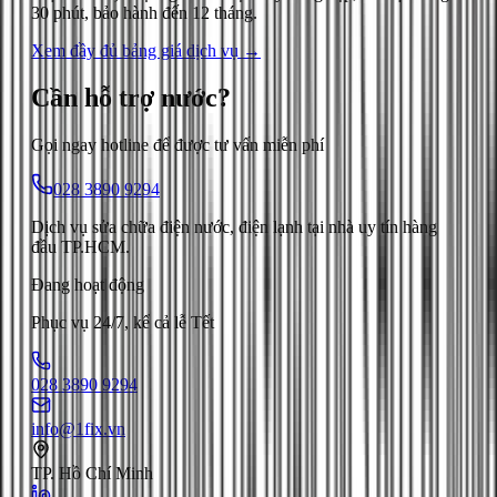
30 phút, bảo hành đến 12 tháng.
Xem đầy đủ bảng giá dịch vụ →
Cần hỗ trợ
nước
?
Gọi ngay hotline để được tư vấn miễn phí
028 3890 9294
Dịch vụ sửa chữa điện nước, điện lạnh tại nhà uy tín hàng
đầu TP.HCM.
Đang hoạt động
Phục vụ 24/7, kể cả lễ Tết
028 3890 9294
info@1fix.vn
TP. Hồ Chí Minh