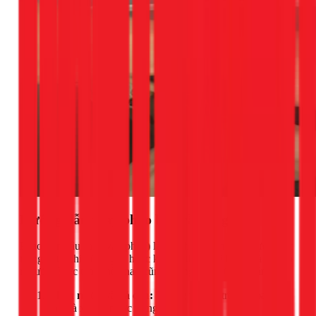
Hướng dẫn thay phao bồn cầu bị gãy
Phao bồn cầu (hay van phao) là bộ phận kiểm soát mực nước
trong két. Khi nó bị gãy hoặc kẹt, hệ thống sẽ bị lỗi và gây rò
rỉ nước. Việc thay thế phao cũng tương tự như thay cần gạt.
Khóa nước và xả cạn:
Tương tự như trên, khóa van
cấp và xả hết nước trong két.