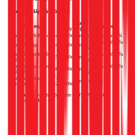
Sửa chữa, lắp đặt bồn cầu
Giá
Đơn
Hạng mục
Ghi chú
(VNĐ)
vị
Thay két nước bồn cầu
400.000đ
công
Giá có thể thay đổi
Có thể thay đổi nếu
Thay bộ xả gạt
450.000đ
công
vật tư tốt
Thay bộ xả một nhấn
Có thể thay đổi nếu
550.000đ
công
(nhấn đơn)
vật tư tốt
Thay bộ xả hai nhấn
Có thể thay đổi nếu
650.000đ
công
(nhấn đôi)
vật tư tốt
Sửa bồn cầu không
Từ
công
Tùy mức độ
bơm nước
250.000đ
Lưu ý:
Giá chưa bao gồm VAT 10% và vật tư
thay thế. Liên hệ