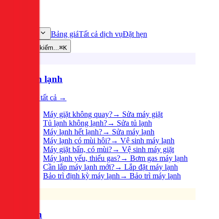
Bảng giá
Tất cả dịch vụ
Đặt hẹn
Dịch vụ
Tìm kiếm...
⌘K
Điện lạnh
Xem tất cả →
Máy giặt không quay?
→
Sửa máy giặt
Tủ lạnh không lạnh?
→
Sửa tủ lạnh
Máy lạnh hết lạnh?
→
Sửa máy lạnh
Máy lạnh có mùi hôi?
→
Vệ sinh máy lạnh
Máy giặt bẩn, có mùi?
→
Vệ sinh máy giặt
Máy lạnh yếu, thiếu gas?
→
Bơm gas máy lạnh
Cần lắp máy lạnh mới?
→
Lắp đặt máy lạnh
Bảo trì định kỳ máy lạnh
→
Bảo trì máy lạnh
Điện