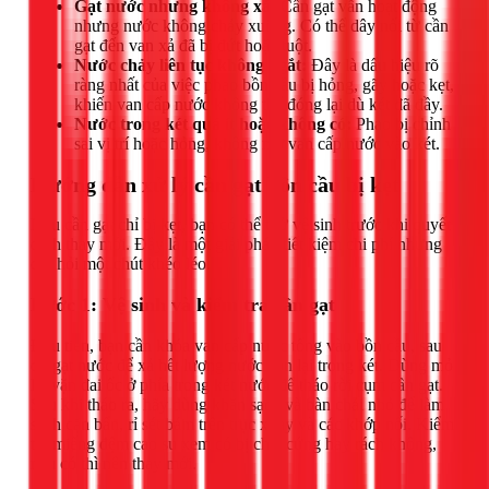
Gạt nước nhưng không xả:
Cần gạt vẫn hoạt động
nhưng nước không chảy xuống. Có thể dây nối từ cần
gạt đến van xả đã bị đứt hoặc tuột.
Nước chảy liên tục không ngắt:
Đây là dấu hiệu rõ
ràng nhất của việc phao bồn cầu bị hỏng, gãy hoặc kẹt,
khiến van cấp nước không thể đóng lại dù két đã đầy.
Nước trong két quá ít hoặc không có:
Phao bị chỉnh
sai vị trí hoặc hỏng, không mở van cấp nước vào két.
Hướng dẫn xử lý cần gạt bồn cầu bị kẹt
Nếu cần gạt chỉ bị kẹt, bạn có thể thử vệ sinh trước khi quyết
định thay mới. Đây là một giải pháp tiết kiệm chi phí nhưng
đòi hỏi một chút khéo léo.
Bước 1: Vệ sinh và kiểm tra cần gạt
Đầu tiên, bạn cần khóa van cấp nước tổng vào bồn cầu, sau
đó gạt nước để xả hết lượng nước còn lại trong két. Dùng mỏ
lết vặn đai ốc ở phía trong két nước để tháo rời cụm cần gạt.
Sau khi tháo ra, hãy dùng khăn sạch và bàn chải nhỏ để làm
sạch cặn bẩn, rỉ sét bám trên trục xoay và các khớp nối. Kiểm
tra miếng đệm cao su xem có bị chai cứng hay rách không,
nếu có thì nên thay mới.