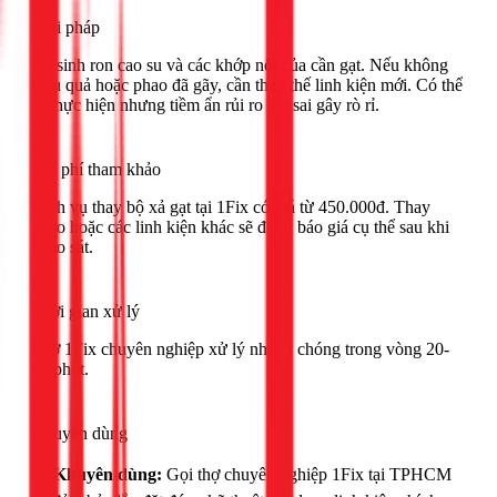
Giải pháp
Vệ sinh ron cao su và các khớp nối của cần gạt. Nếu không
hiệu quả hoặc phao đã gãy, cần thay thế linh kiện mới. Có thể
tự thực hiện nhưng tiềm ẩn rủi ro lắp sai gây rò rỉ.
Chi phí tham khảo
Dịch vụ thay bộ xả gạt tại 1Fix có giá từ 450.000đ. Thay
phao hoặc các linh kiện khác sẽ được báo giá cụ thể sau khi
khảo sát.
Thời gian xử lý
Thợ 1Fix chuyên nghiệp xử lý nhanh chóng trong vòng 20-
40 phút.
Khuyên dùng
🟢
Khuyên dùng:
Gọi thợ chuyên nghiệp 1Fix tại TPHCM