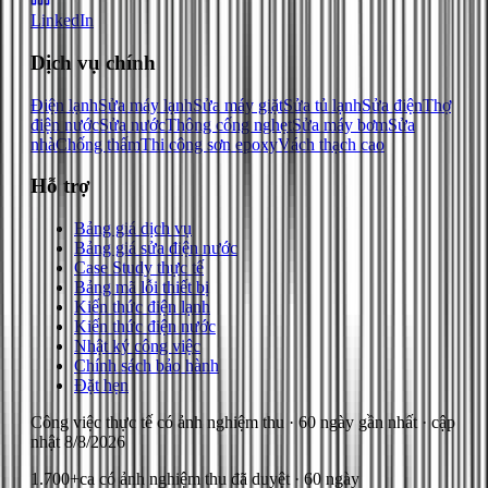
LinkedIn
Dịch vụ chính
Điện lạnh
Sửa máy lạnh
Sửa máy giặt
Sửa tủ lạnh
Sửa điện
Thợ
điện nước
Sửa nước
Thông cống nghẹt
Sửa máy bơm
Sửa
nhà
Chống thấm
Thi công sơn epoxy
Vách thạch cao
Hỗ trợ
Bảng giá dịch vụ
Bảng giá sửa điện nước
Case Study thực tế
Bảng mã lỗi thiết bị
Kiến thức điện lạnh
Kiến thức điện nước
Nhật ký công việc
Chính sách bảo hành
Đặt hẹn
Công việc thực tế có ảnh nghiệm thu
· 60 ngày gần nhất
· cập
nhật
8/8/2026
1.700+
ca có ảnh nghiệm thu đã duyệt · 60 ngày