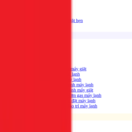
Bảng giá
Tất cả dịch vụ
Đặt hẹn
Dịch vụ
Tìm kiếm...
⌘K
Điện lạnh
Xem tất cả →
Máy giặt không quay?
→
Sửa máy giặt
Tủ lạnh không lạnh?
→
Sửa tủ lạnh
Máy lạnh hết lạnh?
→
Sửa máy lạnh
Máy lạnh có mùi hôi?
→
Vệ sinh máy lạnh
Máy giặt bẩn, có mùi?
→
Vệ sinh máy giặt
Máy lạnh yếu, thiếu gas?
→
Bơm gas máy lạnh
Cần lắp máy lạnh mới?
→
Lắp đặt máy lạnh
Bảo trì định kỳ máy lạnh
→
Bảo trì máy lạnh
Điện