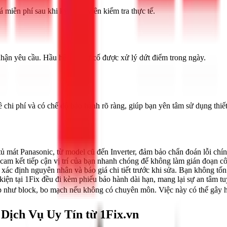
 miễn phí sau khi kỹ thuật viên kiểm tra thực tế.
nhận yêu cầu. Hầu hết các sự cố được xử lý dứt điểm trong ngày.
hi phí và có chế độ bảo hành rõ ràng, giúp bạn yên tâm sử dụng thiết 
ủ mát Panasonic, từ model cũ đến Inverter, đảm bảo chẩn đoán lỗi chín
 kết tiếp cận vị trí của bạn nhanh chóng để không làm gián đoạn cô
 xác định nguyên nhân và báo giá chi tiết trước khi sửa. Bạn không tố
kiện tại 1Fix đều đi kèm phiếu bảo hành dài hạn, mang lại sự an tâm tu
 như block, bo mạch nếu không có chuyên môn. Việc này có thể gây hư
ịch Vụ Uy Tín từ 1Fix.vn