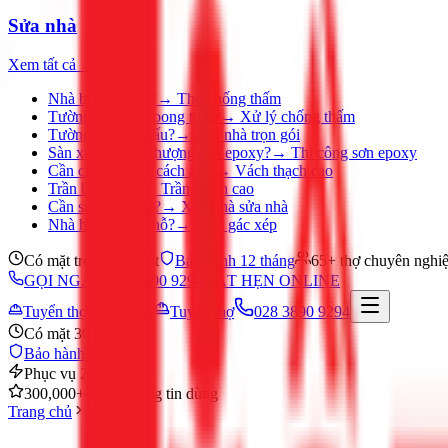
Sửa nhà
Xem tất cả →
Nhà bị thấm dột?
→
Thợ chống thấm
Tường ẩm mốc, bong tróc?
→
Xử lý chống thấm
Tường nhà cũ, xấu?
→
Sơn nhà trọn gói
Sàn xưởng, sân thượng cần epoxy?
→
Thi công sơn epoxy
Cần chia phòng, cách âm?
→
Vách thạch cao
Trần bị ố, nứt?
→
Trần thạch cao
Cần sửa nhà gấp?
→
Xây nhà sửa nhà
Nhà hẹp, thiếu chỗ?
→
Làm gác xép
Có mặt trong 30 phút
Bảo hành 12 tháng
65+ thợ chuyên nghi
GỌI NGAY 028 3890 9294
ĐẶT HẸN ONLINE
Tuyển thợ
Đặt hẹn
Tuyển thợ
028 3890 9294
Có mặt 30 phút
Bảo hành 12 tháng
Phục vụ 24/7
300,000+ khách hàng tin dùng
Trang chủ
Sửa nhà