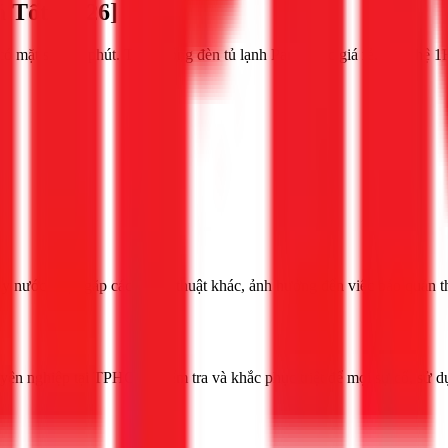
Tốt [2026]
có mặt sau 30 phút. Thay bóng đèn tủ lạnh Panasonic giá rẻ. Liên hệ 1
ảy nước hoặc gặp các lỗi kỹ thuật khác, ảnh hưởng đến việc bảo quản 
uyên nghiệp tại TPHCM, kiểm tra và khắc phục triệt để mọi sự cố, sử d