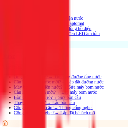
Xem tất cả →
Điện nhà có vấn đề?
→
Thợ điện nước
Aptomat hay nhảy?
→
Lắp đặt aptomat
Cần lắp đồng hồ mới?
→
Lắp đồng hồ điện
Thay đèn, lắp đèn mới
→
Lắp đèn LED âm trần
Nước
Xem tất cả →
Ống nước bị rỉ, rò?
→
Thi công đường ống nước
Cần lắp đường nước mới?
→
Lắp đặt đường nước
Máy bơm không lên nước?
→
Sửa máy bơm nước
Cần lắp máy bơm mới?
→
Lắp máy bơm nước
Bồn cầu bị nghẹt, rò?
→
Sửa bồn cầu
Thay bồn cầu mới
→
Lắp bồn cầu
Cống nghẹt khẩn cấp!
→
Thông cống nghẹt
Cống nhà hàng nghẹt?
→
Lắp đặt bể tách mỡ