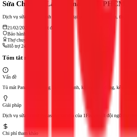
Sửa Chữa Tủ Lạnh Panasonic TPHCM Giá 
Dịch vụ sửa chữa tủ lạnh Panasonic tại nhà TPHCM uy tín, thợ giỏi, 
21/02/2026
11
phút đọc
Bảo hành 12 tháng
Thợ chuyên nghiệp
Hỗ trợ 24/7
Tóm tắt nhanh
Vấn đề
Tủ mát Panasonic không lạnh, yếu lạnh, không hoạt động, kêu to, ch
Giải pháp
Dịch vụ sửa tủ mát Panasonic tại nhà của 1Fix.vn với đội ngũ thợ ch
Chi phí tham khảo