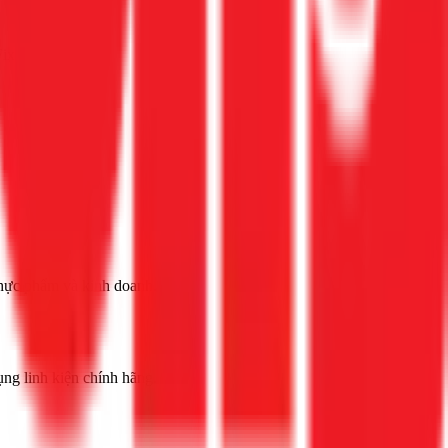
Fix
thực phẩm và kinh doanh.
ụng linh kiện chính hãng.