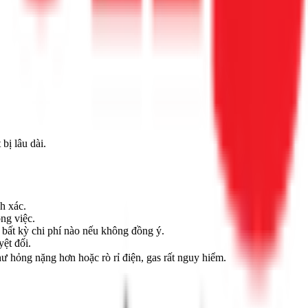
bị lâu dài.
h xác.
ng việc.
n bất kỳ chi phí nào nếu không đồng ý.
yệt đối.
 hỏng nặng hơn hoặc rò rỉ điện, gas rất nguy hiểm.