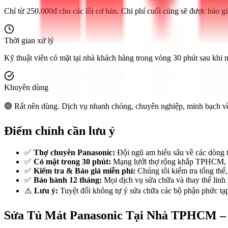
Chỉ từ 250.000đ cho các lỗi cơ bản. Chi phí cuối cùng sẽ được báo giá
Thời gian xử lý
Kỹ thuật viên có mặt tại nhà khách hàng trong vòng 30 phút sau khi 
Khuyên dùng
🟢 Rất nên dùng. Dịch vụ nhanh chóng, chuyên nghiệp, minh bạch về c
Điểm chính cần lưu ý
✅
Thợ chuyên Panasonic:
Đội ngũ am hiểu sâu về các dòng t
✅
Có mặt trong 30 phút:
Mạng lưới thợ rộng khắp TPHCM, cam
✅
Kiểm tra & Báo giá miễn phí:
Chúng tôi kiểm tra tổng thể,
✅
Bảo hành 12 tháng:
Mọi dịch vụ sửa chữa và thay thế linh 
⚠️
Lưu ý:
Tuyệt đối không tự ý sửa chữa các bộ phận phức tạp
Sửa Tủ Mát Panasonic Tại Nhà TPHCM – D