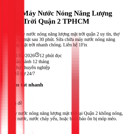
Nước
Sửa Máy Nước Nóng Năng Lượng
Mặt Trời Quận 2 TPHCM
Sửa máy nước nóng năng lượng mặt trời quận 2 uy tín, thợ
giỏi, có mặt sau 30 phút. Sửa chữa máy nước nóng năng
lượng mặt trời nhanh chóng. Liên hệ 1Fix
21/02/2026
12
phút đọc
Bảo hành 12 tháng
Thợ chuyên nghiệp
Hỗ trợ 24/7
Tóm tắt nhanh
Vấn đề
Máy nước nóng năng lượng mặt trời tại Quận 2 không nóng,
rò rỉ nước, nước chảy yếu, hoặc bình bảo ôn bị móp méo.