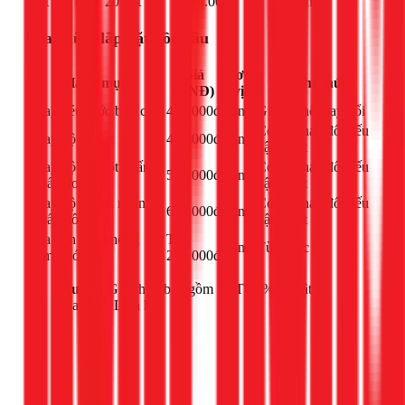
mặt trời dưới 200 lít
500.000đ
đặt máy
Sửa chữa, lắp đặt bồn cầu
Giá
Đơn
Hạng mục
Ghi chú
(VNĐ)
vị
Thay két nước bồn cầu
400.000đ
công
Giá có thể thay đổi
Có thể thay đổi nếu
Thay bộ xả gạt
450.000đ
công
vật tư tốt
Thay bộ xả một nhấn
Có thể thay đổi nếu
550.000đ
công
(nhấn đơn)
vật tư tốt
Thay bộ xả hai nhấn
Có thể thay đổi nếu
650.000đ
công
(nhấn đôi)
vật tư tốt
Sửa bồn cầu không
Từ
công
Tùy mức độ
bơm nước
250.000đ
Lưu ý:
Giá chưa bao gồm VAT 10% và vật tư
thay thế. Liên hệ