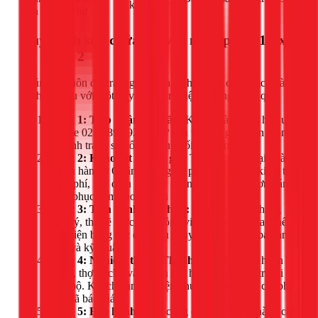
khối lượng
van PPR bị hư
Quy trình sửa chữa chuyên nghiệp của 1Fix
tại Quận 2
Chúng tôi luôn đặt trải nghiệm và sự hài lòng của khách hàng
lên hàng đầu với một quy trình làm việc rõ ràng, hiệu quả.
Bước 1: Tiếp nhận yêu cầu:
Khách hàng liên hệ qua
hotline 028.3890.9294. Tư vấn viên sẽ ghi nhận thông
tin, tình trạng sự cố và điều phối thợ gần nhất.
Bước 2: Khảo sát & Báo giá:
Thợ sẽ có mặt tại nhà
khách hàng ở Quận 2 trong 30 phút, tiến hành kiểm tra
miễn phí, xác định nguyên nhân và đưa ra phương án
khắc phục kèm báo giá chi tiết.
Bước 3: Tiến hành sửa chữa:
Sau khi khách hàng
đồng ý, thợ sẽ thực hiện công việc sửa chữa, thay thế
linh kiện bằng các dụng cụ chuyên dụng, đảm bảo an
toàn và kỹ thuật.
Bước 4: Nghiệm thu & Thanh toán:
Sau khi hoàn
thành, thợ sẽ cho vận hành thử hệ thống, kiểm tra lại
toàn bộ. Khách hàng nghiệm thu và thanh toán chi phí
như đã báo giá.
Bước 5: Bảo hành:
1Fix cung cấp phiếu bảo hành cho