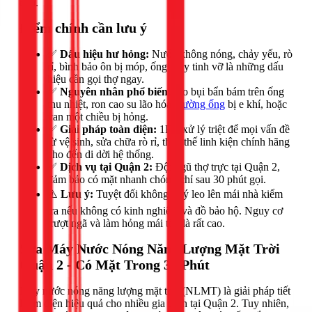
quả.
Điểm chính cần lưu ý
✅
Dấu hiệu hư hỏng:
Nước không nóng, chảy yếu, rò
rỉ, bình bảo ôn bị móp, ống thủy tinh vỡ là những dấu
hiệu cần gọi thợ ngay.
✅
Nguyên nhân phổ biến:
Do bụi bẩn bám trên ống
thu nhiệt, ron cao su lão hóa,
đường ống
bị e khí, hoặc
van một chiều bị hỏng.
✅
Giải pháp toàn diện:
1Fix xử lý triệt để mọi vấn đề
từ vệ sinh, sửa chữa rò rỉ, thay thế linh kiện chính hãng
cho đến di dời hệ thống.
✅
Dịch vụ tại Quận 2:
Đội ngũ thợ trực tại Quận 2,
đảm bảo có mặt nhanh chóng chỉ sau 30 phút gọi.
⚠️
Lưu ý:
Tuyệt đối không tự ý leo lên mái nhà kiểm
tra nếu không có kinh nghiệm và đồ bảo hộ. Nguy cơ
trượt ngã và làm hỏng mái tôn là rất cao.
Sửa Máy Nước Nóng Năng Lượng Mặt Trời
Quận 2 - Có Mặt Trong 30 Phút
Máy nước nóng năng lượng mặt trời (NLMT) là giải pháp tiết
kiệm điện hiệu quả cho nhiều gia đình tại Quận 2. Tuy nhiên,