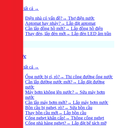
Xem tất cả →
Điện nhà có vấn đề?
→
Thợ điện nước
Aptomat hay nhảy?
→
Lắp đặt aptomat
Cần lắp đồng hồ mới?
→
Lắp đồng hồ điện
Thay đèn, lắp đèn mới
→
Lắp đèn LED âm trần
Nước
Xem tất cả →
Ống nước bị rỉ, rò?
→
Thi công đường ống nước
Cần lắp đường nước mới?
→
Lắp đặt đường
nước
Máy bơm không lên nước?
→
Sửa máy bơm
nước
Cần lắp máy bơm mới?
→
Lắp máy bơm nước
Bồn cầu bị nghẹt, rò?
→
Sửa bồn cầu
Thay bồn cầu mới
→
Lắp bồn cầu
Cống nghẹt khẩn cấp!
→
Thông cống nghẹt
Cống nhà hàng nghẹt?
→
Lắp đặt bể tách mỡ