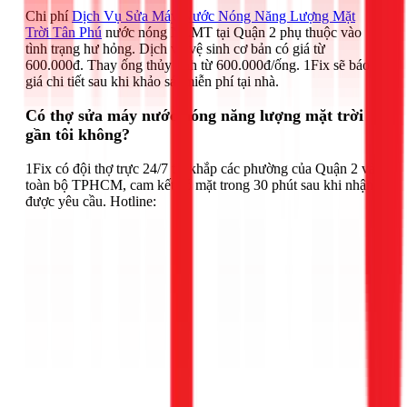
Chi phí
Dịch Vụ Sửa Máy Nước Nóng Năng Lượng Mặt
Trời Tân Phú
nước nóng NLMT tại Quận 2 phụ thuộc vào
tình trạng hư hỏng. Dịch vụ vệ sinh cơ bản có giá từ
600.000đ. Thay ống thủy tinh từ 600.000đ/ống. 1Fix sẽ báo
giá chi tiết sau khi khảo sát miễn phí tại nhà.
Có thợ sửa máy nước nóng năng lượng mặt trời
gần tôi không?
1Fix có đội thợ trực 24/7 tại khắp các phường của Quận 2 và
toàn bộ TPHCM, cam kết có mặt trong 30 phút sau khi nhận
được yêu cầu. Hotline: