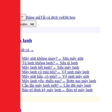
Bảng giá
Tất cả dịch vụ
Đặt hẹn
Dịch vụ
Tìm kiếm...
⌘K
Điện lạnh
Xem tất cả →
Máy giặt không quay?
→
Sửa máy giặt
Tủ lạnh không lạnh?
→
Sửa tủ lạnh
Máy lạnh hết lạnh?
→
Sửa máy lạnh
Máy lạnh có mùi hôi?
→
Vệ sinh máy lạnh
Máy giặt bẩn, có mùi?
→
Vệ sinh máy giặt
Máy lạnh yếu, thiếu gas?
→
Bơm gas máy lạnh
Cần lắp máy lạnh mới?
→
Lắp đặt máy lạnh
Bảo trì định kỳ máy lạnh
→
Bảo trì máy lạnh
Điện