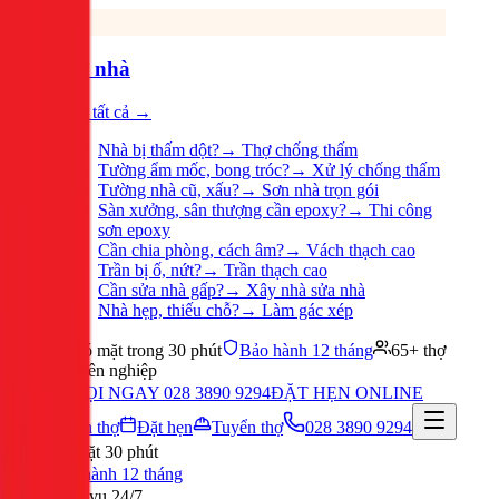
Sửa nhà
Xem tất cả →
Nhà bị thấm dột?
→
Thợ chống thấm
Tường ẩm mốc, bong tróc?
→
Xử lý chống thấm
Tường nhà cũ, xấu?
→
Sơn nhà trọn gói
Sàn xưởng, sân thượng cần epoxy?
→
Thi công
sơn epoxy
Cần chia phòng, cách âm?
→
Vách thạch cao
Trần bị ố, nứt?
→
Trần thạch cao
Cần sửa nhà gấp?
→
Xây nhà sửa nhà
Nhà hẹp, thiếu chỗ?
→
Làm gác xép
Có mặt trong 30 phút
Bảo hành 12 tháng
65+ thợ
chuyên nghiệp
GỌI NGAY 028 3890 9294
ĐẶT HẸN ONLINE
Tuyển thợ
Đặt hẹn
Tuyển thợ
028 3890 9294
Có mặt 30 phút
Bảo hành 12 tháng
Phục vụ 24/7