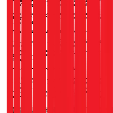
Bình bảo ôn bị lủng:
Thường xảy ra với các bình kém
chất lượng hoặc do nguồn nước bị nhiễm phèn, mặn.
1Fix chuyên nhận thay ron máy nước nóng tại Quận 2, hàn
lại đường ống PPR và xử lý các vết lủng trên bình bảo ôn một
cách chuyên nghiệp.
3. Bình bảo ôn bị phình to hoặc móp (hút dẹp)
Đây là tình trạng cực kỳ nguy hiểm, có thể dẫn đến nổ bình.
Nguyên nhân chính là do đường ống thông hơi bị tắc nghẽn,
làm áp suất trong bình tăng hoặc giảm đột ngột. Khi gặp tình
trạng này, bạn cần ngắt nguồn nước cấp và gọi thợ chuyên
nghiệp ngay lập tức.
4. Nước chảy ra có cặn bẩn, màu lạ
Sau một thời gian dài sử dụng, bên trong bình bảo ôn và các
ống thủy tinh sẽ tích tụ một lớp cặn bẩn, phèn, rong rêu. Điều
này không chỉ làm giảm hiệu suất làm nóng mà còn ảnh
hưởng đến chất lượng nước sinh hoạt. Đây là lúc bạn cần đến
dịch vụ vệ sinh máy nước nóng năng lượng mặt trời chuyên
sâu.