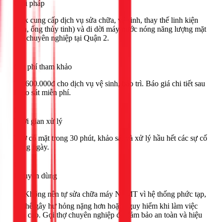
Giải pháp
1Fix cung cấp dịch vụ sửa chữa, vệ sinh, thay thế linh kiện
(ron, ống thủy tinh) và di dời máy nước nóng năng lượng mặt
trời chuyên nghiệp tại Quận 2.
Chi phí tham khảo
Từ 600.000đ cho dịch vụ vệ sinh, bảo trì. Báo giá chi tiết sau
khảo sát miễn phí.
Thời gian xử lý
Thợ có mặt trong 30 phút, khảo sát và xử lý hầu hết các sự cố
trong ngày.
Khuyên dùng
🟢 Không nên tự sửa chữa máy NLMT vì hệ thống phức tạp,
có thể gây hư hỏng nặng hơn hoặc nguy hiểm khi làm việc
trên cao. Gọi thợ chuyên nghiệp để đảm bảo an toàn và hiệu