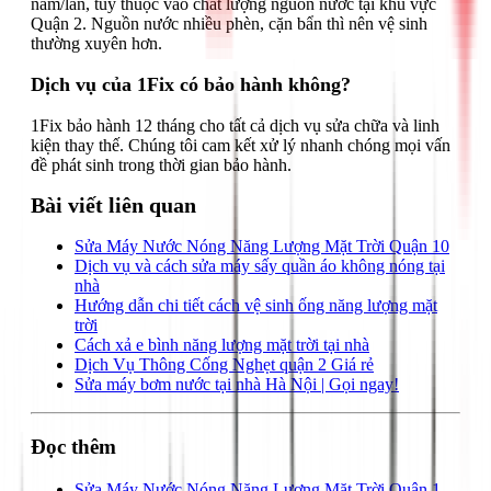
năm/lần, tùy thuộc vào chất lượng nguồn nước tại khu vực
Quận 2. Nguồn nước nhiều phèn, cặn bẩn thì nên vệ sinh
thường xuyên hơn.
Dịch vụ của 1Fix có bảo hành không?
1Fix bảo hành 12 tháng cho tất cả dịch vụ sửa chữa và linh
kiện thay thế. Chúng tôi cam kết xử lý nhanh chóng mọi vấn
đề phát sinh trong thời gian bảo hành.
Bài viết liên quan
Sửa Máy Nước Nóng Năng Lượng Mặt Trời Quận 10
Dịch vụ và cách sửa máy sấy quần áo không nóng tại
nhà
Hướng dẫn chi tiết cách vệ sinh ống năng lượng mặt
trời
Cách xả e bình năng lượng mặt trời tại nhà
Dịch Vụ Thông Cống Nghẹt quận 2 Giá rẻ
Sửa máy bơm nước tại nhà Hà Nội | Gọi ngay!
Đọc thêm
Sửa Máy Nước Nóng Năng Lượng Mặt Trời Quận 1