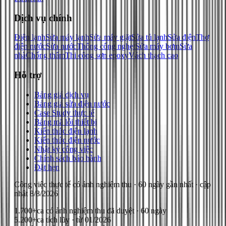
Dịch vụ chính
Điện lạnh
Sửa máy lạnh
Sửa máy giặt
Sửa tủ lạnh
Sửa điện
Thợ
điện nước
Sửa nước
Thông cống nghẹt
Sửa máy bơm
Sửa
nhà
Chống thấm
Thi công sơn epoxy
Vách thạch cao
Hỗ trợ
Bảng giá dịch vụ
Bảng giá sửa điện nước
Case Study thực tế
Bảng mã lỗi thiết bị
Kiến thức điện lạnh
Kiến thức điện nước
Nhật ký công việc
Chính sách bảo hành
Đặt hẹn
Công việc thực tế có ảnh nghiệm thu
· 60 ngày gần nhất
· cập
nhật
8/8/2026
1.700+
ca có ảnh nghiệm thu đã duyệt · 60 ngày
5.200+
ca tích lũy · từ 01/2026