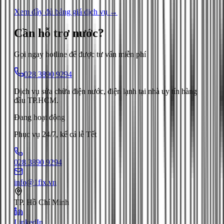
Xem đầy đủ bảng giá dịch vụ →
Cần hỗ trợ
nước
?
Gọi ngay hotline để được tư vấn miễn phí
028 3890 9294
Dịch vụ sửa chữa điện nước, điện lạnh tại nhà uy tín hàng
đầu TP.HCM.
Đang hoạt động
Phục vụ 24/7, kể cả lễ Tết
028 3890 9294
info@1fix.vn
TP. Hồ Chí Minh
LinkedIn