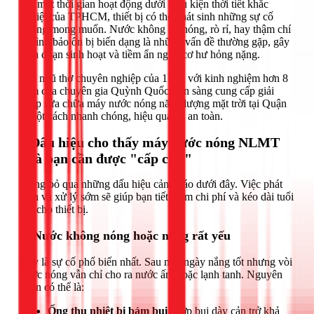
sau một thời gian hoạt động dưới điều kiện thời tiết khắc
nghiệt của TPHCM, thiết bị có thể phát sinh những sự cố
không mong muốn. Nước không đủ nóng, rò rỉ, hay thậm chí
là bình bảo ôn bị biến dạng là những vấn đề thường gặp, gây
gián đoạn sinh hoạt và tiềm ẩn nguy cơ hư hỏng nặng.
Đội ngũ thợ chuyên nghiệp của 1Fix, với kinh nghiệm hơn 8
năm của chuyên gia Quỳnh Quốc, sẵn sàng cung cấp giải
pháp sửa chữa máy nước nóng năng lượng mặt trời tại Quận
2 một cách nhanh chóng, hiệu quả và an toàn.
5 Dấu hiệu cho thấy máy nước nóng NLMT
nhà bạn cần được "cấp cứu"
Đừng bỏ qua những dấu hiệu cảnh báo dưới đây. Việc phát
hiện và xử lý sớm sẽ giúp bạn tiết kiệm chi phí và kéo dài tuổi
thọ cho thiết bị.
1. Nước không nóng hoặc nóng rất yếu
Đây là sự cố phổ biến nhất. Sau một ngày nắng tốt nhưng vòi
nước nóng vẫn chỉ cho ra nước ấm hoặc lạnh tanh. Nguyên
nhân có thể là:
Ống thu nhiệt bị bám bụi:
Lớp bụi dày cản trở khả