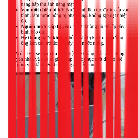
năng hấp thụ ánh nắng mặt trời.
Van một chiều bị hở:
Nước lạnh liên tục được cấp vào
bình, làm nước nóng bị pha loãng, không kịp đạt nhiệt
độ.
Nguồn nước cấp bị yếu:
Nước không đủ để lấp đầy
bình bảo ôn.
Hệ thống bị "e khí":
Không khí bị kẹt trong đường
ống làm cản trở dòng chảy của nước nóng.
Thợ của 1Fix sẽ kiểm tra toàn diện hệ thống, xác định đúng
nguyên nhân và đưa ra giải pháp khắc phục triệt để, có thể
bao gồm việc lắp thêm bơm tăng áp nếu cần.