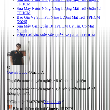
TPHCM
Sửa Máy Nước Nóng Năng Lượng Mặt Trời Quận 12
TPHCM
Báo Giá Vệ Sinh Pin Năng Lượng Mặt Trời TPHCM
[2026]
Sửa Máy Giặt Quận 10 TPHCM Uy Tín, Có Mặt
Nhanh
Bảng Giá Sửa Máy Sấy Quần Áo [2026] TPHCM
Quỳnh Quốc
Xác thực
Thợ điện nước chuyên nghiệp
•
8
năm kinh nghiệm
Thợ điện nước chuyên nghiệp, giỏi xử lý máy bơm và hệ
thống lọc nước
Cập nhật:
21/02/2026
Xem hồ sơ
Bảo trợ thông tin bởi
Công ty 1FIX™