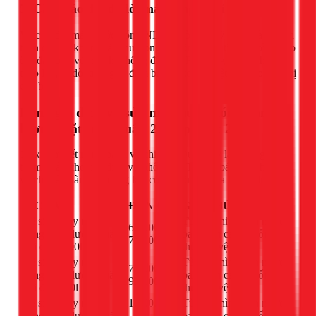
5. Cần tháo dỡ, di dời máy sang vị trí khác
Việc di dời máy nước nóng NLMT đòi hỏi kỹ thuật và sự cẩn
thận cao để không làm hư hỏng các ống thủy tinh và bình bảo
ôn, đặc biệt với các hệ thống đã cũ. 1Fix cung cấp dịch vụ
tháo lắp, di dời trọn gói, đảm bảo an toàn tuyệt đối cho thiết bị
của bạn.
Bảng giá dịch vụ sửa máy nước nóng năng
lượng mặt trời Quận 2 (Cập nhật 2026)
1Fix cam kết minh bạch về chi phí. Dưới đây là bảng giá
tham khảo cho các dịch vụ phổ biến. Thợ sẽ báo giá chi tiết
và chỉ tiến hành thi công khi có sự đồng ý của khách hàng.
DỊCH VỤ
ĐƠN GIÁ
GHI CHÚ
Vệ sinh máy nước
Tùy địa hình bồn nước,
600.000đ –
nóng năng lượng măt
bao gồm cả tháo ống
700.000đ
trời dưới 200l
thủy để vệ sinh
Vệ sinh máy nước
Tùy địa hình bồn nước,
700.000đ –
nóng năng lượng măt
bao gồm cả tháo ống
900.000đ
trời đến 300l
thủy để vệ sinh
Vệ sinh máy nước
1.000.000đ
Tùy địa hình bồn nước,
nóng năng lượng măt
–
bao gồm cả tháo ống