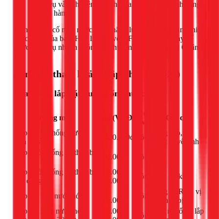
dịch vụ và linh kiện thay thế, cam kết đồng hành cùng
khách hàng.
Đừng để sự cố máy nước nóng năng lượng mặt trời làm phiền
cuộc sống của bạn. Hãy liên hệ với 1Fix ngay hôm nay để
được phục vụ nhanh chóng và chuyên nghiệp nhất tại Quận
2!
Bảng giá tham khảo (Cập nhật 03/2026)
Sửa chữa, lắp đặt đường ống nước
Đơn
Hạng mục
Giá (VNĐ)
Ghi chú
vị
Lắp đặt hệ thống nước
Ống cấp, xả,
1.400.000đ
công
nhà vệ sinh
thiết bị vệ sinh
Lắp đường ống và thiết bị
200.000đ
công
-
rửa nhà bếp
Lắp đường ống và thiết bị
200.000 -
công
Tùy độ khó
gia dụng
600.000đ
Từ
Ống PPR tới vị
Lắp đặt ống nước nóng
công
200.000đ
trí thiết bị
Lắp đặt máy nước nóng
300.000 -
Kết nối ống, lắp
công