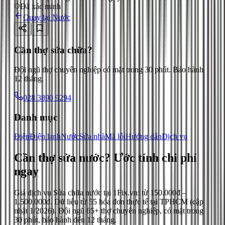
Đã xác minh
Quay lại
Nước
Cần thợ sửa chữa?
Đội ngũ thợ chuyên nghiệp có mặt trong 30 phút. Bảo hành
12 tháng.
028 3890 9294
Danh mục
Điện
Điện lạnh
Nước
Sửa nhà
Mã lỗi
Hướng dẫn
Dịch vụ
Cần thợ sửa nước?
Ước tính chi phí
ngay
Giá dịch vụ
Sửa chữa nước
tại 1Fix.vn: từ
150.000đ
–
1.500.000đ
. Dữ liệu từ
55
hóa đơn thực tế tại TPHCM (cập
nhật
1/2026
). Đội ngũ 65+ thợ chuyên nghiệp, có mặt trong
30 phút, bảo hành đến 12 tháng.