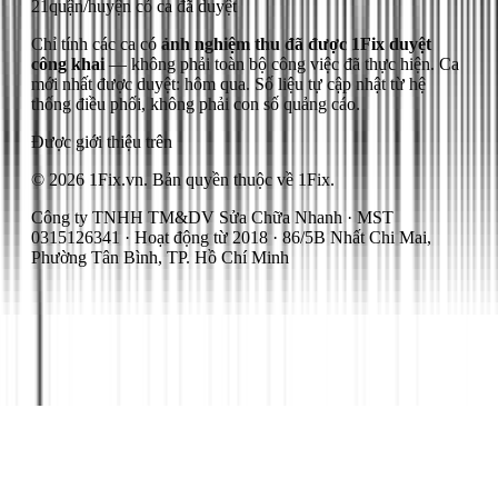
21
quận/huyện có ca đã duyệt
Chỉ tính các ca có
ảnh nghiệm thu đã được 1Fix duyệt
công khai
— không phải toàn bộ công việc đã thực hiện.
Ca
mới nhất được duyệt: hôm qua.
Số liệu tự cập nhật từ hệ
thống điều phối, không phải con số quảng cáo.
Được giới thiệu trên
© 2026 1Fix.vn. Bản quyền thuộc về 1Fix.
Công ty TNHH TM&DV Sửa Chữa Nhanh · MST
0315126341 · Hoạt động từ 2018 · 86/5B Nhất Chi Mai,
Phường Tân Bình, TP. Hồ Chí Minh