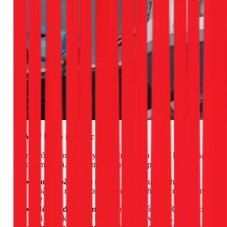
2. Máy bị rò rỉ nước
Rò rỉ nước không chỉ gây lãng phí mà còn có thể làm hư hại
kết cấu mái nhà. Các vị trí rò rỉ thường gặp:
Ron (gioăng) cao su:
Các ron ở đầu ống thủy tinh
hoặc các mối nối bị lão hóa, chai cứng sau nhiều năm
sử dụng.
Mối nối đường ống:
Các mối nối ống PPR bị hở do
thi công không kỹ hoặc do co ngót vật liệu.