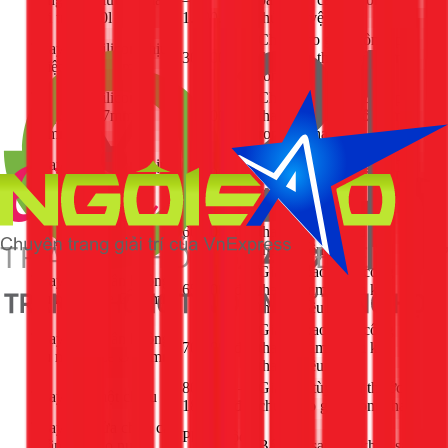
trời trên 300l
1.200.000đ
thủy để vệ sinh
Chưa bao gồm công, phí
Thay ron Silicon chịu
30.000đ
thay phụ thuộc số lượng
nhiệt size 27mm
ron cần thay thế
Thay ron Silicon chịu
Chưa bao gồm công, phí
nhiệt size 47mm,
50.000đ
thay phụ thuộc số lượng
58mm
ron cần thay thế
Chưa bao gồm công, phí
Thay ron Silicon chịu
90.000đ
thay phụ thuộc số lượng
nhiệt size 70mm
ron cần thay thế
Giá đã bao gồm công
Thay ống chân không
600.000đ
thay. Giảm nhiều khi
thu nhiệt size Ø 47mm
thay nhiều ống.
Giá đã bao gồm công
Thay ống chân không
650.000đ
thay. Giảm nhiều khi
thu nhiệt size Ø 58mm
thay nhiều ống.
Giá đã bao gồm công
Thay ống chân không
700.000đ
thay. Giảm nhiều khi
thu nhiệt size Ø 70mm
thay nhiều ống.
80.000đ –
Giá van tùy kích thước,
Thay van một chiều
180.000đ
chưa bao gồm công thay
Thay thế, sửa chữa các
Phụ thuộc
phần ống, co nước,
Báo giá sau khi khảo sát