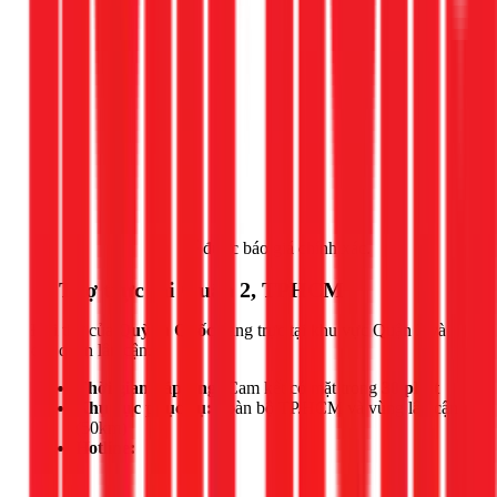
Gọi ngay 1Fix
để được báo giá chính xác.
📍 Thợ trực tại Quận 2, TPHCM
Đội thợ của
Quỳnh Quốc
đang trực tại khu vực Quận 2 và
các quận lân cận.
Thời gian đáp ứng:
Cam kết có mặt trong
30 phút
Khu vực phục vụ:
Toàn bộ TP.HCM và vùng lân cận
(50km)
Hotline: