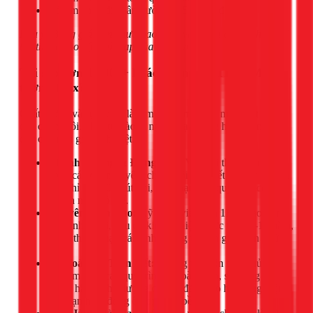
Dò tìm chập điện âm tường: 1.500.000đ
Lưu ý: Bảng giá trên chưa bao gồm vật tư và có thể thay đổi
tùy thuộc vào độ phức tạp của công việc.
Tại sao hơn 10.000+ khách hàng tại TPHCM tin
tưởng 1Fix?
Chất lượng và sự uy tín là kim chỉ nam trong mọi hoạt động
của chúng tôi. 1Fix tự hào là người bạn đồng hành đáng tin
cậy của mọi gia đình Việt.
Nhanh Chóng & Đúng Hẹn:
Với đội thợ túc trực tại
khắp các quận huyện, chúng tôi cam kết có mặt tại nhà
bạn chỉ sau 30 phút gọi, giúp bạn giải quyết sự cố
nhanh nhất có thể.
Chuyên Môn Cao:
Kỹ thuật viên của 1Fix, bao gồm
cả cá nhân tôi, đều có kinh nghiệm thực tế từ 5-10 năm,
xử lý thành thạo các tình huống từ đơn giản đến phức
tạp.
An Toàn Là Trên Hết:
Chúng tôi luôn tuân thủ
nghiêm ngặt các quy trình an toàn điện, sử dụng vật tư
chính hãng, chất lượng cao để đảm bảo hệ thống điện
nhà bạn hoạt động ổn định và bền bỉ.