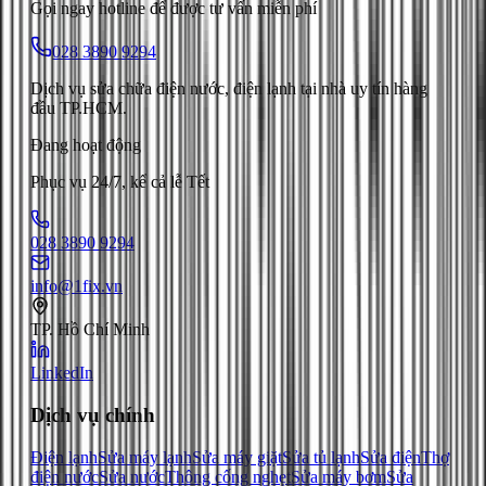
Gọi ngay hotline để được tư vấn miễn phí
028 3890 9294
Dịch vụ sửa chữa điện nước, điện lạnh tại nhà uy tín hàng
đầu TP.HCM.
Đang hoạt động
Phục vụ 24/7, kể cả lễ Tết
028 3890 9294
info@1fix.vn
TP. Hồ Chí Minh
LinkedIn
Dịch vụ chính
Điện lạnh
Sửa máy lạnh
Sửa máy giặt
Sửa tủ lạnh
Sửa điện
Thợ
điện nước
Sửa nước
Thông cống nghẹt
Sửa máy bơm
Sửa