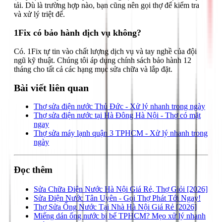
tải. Dù là trường hợp nào, bạn cũng nên gọi thợ để kiểm tra
và xử lý triệt để.
1Fix có bảo hành dịch vụ không?
Có. 1Fix tự tin vào chất lượng dịch vụ và tay nghề của đội
ngũ kỹ thuật. Chúng tôi áp dụng chính sách bảo hành 12
tháng cho tất cả các hạng mục sửa chữa và lắp đặt.
Bài viết liên quan
Thợ sửa điện nước Thủ Đức - Xử lý nhanh trong ngày
Thợ sửa điện nước tại Hà Đông Hà Nội - Thợ có mặt
ngay
Thợ sửa máy lạnh quận 3 TPHCM - Xử lý nhanh trong
ngày
Đọc thêm
Sửa Chữa Điện Nước Hà Nội Giá Rẻ, Thợ Giỏi [2026]
Sửa Điện Nước Tân Uyên - Gọi Thợ Phát Tới Ngay!
Thợ Sửa Ống Nước Tại Nhà Hà Nội Giá Rẻ [2026]
Miếng dán ống nước bị bể TPHCM? Mẹo xử lý nhanh