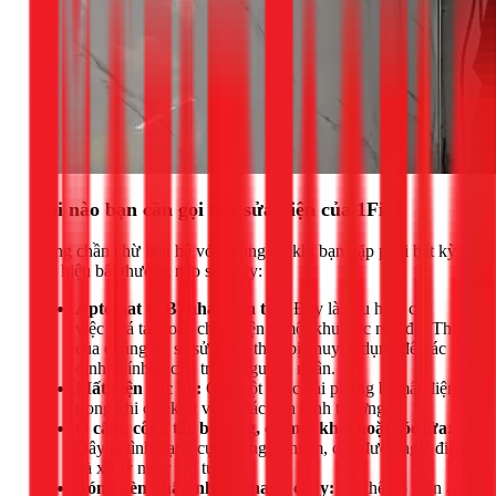
Khi nào bạn cần gọi thợ sửa điện của 1Fix?
Đừng chần chừ liên hệ với chúng tôi khi bạn gặp phải bất kỳ
dấu hiệu bất thường nào sau đây:
Aptomat (CB) nhảy liên tục:
Đây là dấu hiệu của
việc quá tải hoặc chập điện ở một khu vực nào đó. Thợ
của chúng tôi sẽ sử dụng thiết bị chuyên dụng để xác
định chính xác vị trí và nguyên nhân.
Mất điện cục bộ:
Chỉ một hoặc vài phòng bị mất điện
trong khi các khu vực khác vẫn bình thường.
Ổ cắm, công tắc bị nóng, có mùi khét hoặc tóe lửa:
Đây là tình trạng cực kỳ nguy hiểm, cần được ngắt điện
và xử lý ngay lập tức.
Bóng đèn nhấp nháy, nhanh cháy:
Có thể do điện áp