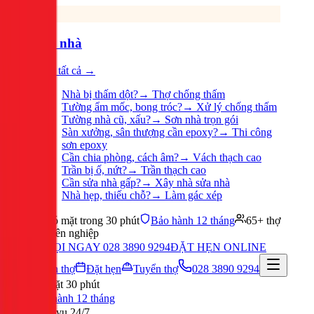
Sửa nhà
Xem tất cả →
Nhà bị thấm dột?
→
Thợ chống thấm
Tường ẩm mốc, bong tróc?
→
Xử lý chống thấm
Tường nhà cũ, xấu?
→
Sơn nhà trọn gói
Sàn xưởng, sân thượng cần epoxy?
→
Thi công
sơn epoxy
Cần chia phòng, cách âm?
→
Vách thạch cao
Trần bị ố, nứt?
→
Trần thạch cao
Cần sửa nhà gấp?
→
Xây nhà sửa nhà
Nhà hẹp, thiếu chỗ?
→
Làm gác xép
Có mặt trong 30 phút
Bảo hành 12 tháng
65+ thợ
chuyên nghiệp
GỌI NGAY 028 3890 9294
ĐẶT HẸN ONLINE
Tuyển thợ
Đặt hẹn
Tuyển thợ
028 3890 9294
Có mặt 30 phút
Bảo hành 12 tháng
Phục vụ 24/7