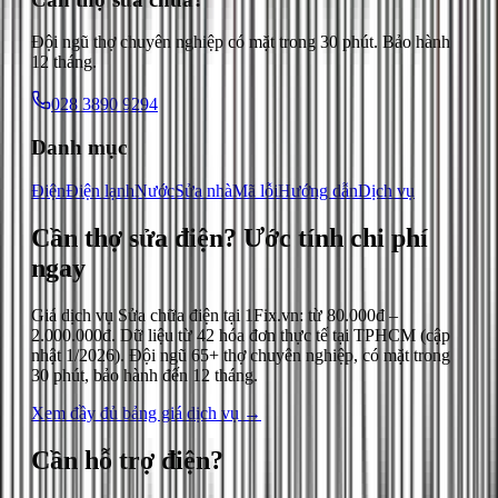
Đội ngũ thợ chuyên nghiệp có mặt trong 30 phút. Bảo hành
12 tháng.
028 3890 9294
Danh mục
Điện
Điện lạnh
Nước
Sửa nhà
Mã lỗi
Hướng dẫn
Dịch vụ
Cần thợ sửa điện?
Ước tính chi phí
ngay
Giá dịch vụ
Sửa chữa điện
tại 1Fix.vn: từ
80.000đ
–
2.000.000đ
. Dữ liệu từ
42
hóa đơn thực tế tại TPHCM (cập
nhật
1/2026
). Đội ngũ 65+ thợ chuyên nghiệp, có mặt trong
30 phút, bảo hành đến 12 tháng.
Xem đầy đủ bảng giá dịch vụ →
Cần hỗ trợ
điện
?