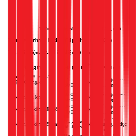
Gọi ngay 1Fix
để được tư vấn và hỗ trợ nhanh chóng nhất.
Bảng giá tham khảo (Cập nhật 03/2026)
Lắp đặt điện, sửa chữa điện cơ bản
Đơn
Hạng mục
Giá (VNĐ)
Ghi chú
vị
Lắp mới 1 bộ bóng đèn
Từ
Giảm giá theo
Huỳnh Quang, đèn
bộ
150.000đ
số lượng
compact
40.000 -
Giảm giá theo
Lắp mới đèn lon
bộ
150.000đ
số lượng
100.000 -
Giảm giá theo
Lắp mới 1 ổ cắm điện nổi
bộ
200.000đ
số lượng
Tùy theo
Báo giá sau
Lắp mới 1 ổ cắm điện âm
bộ
phương án đục
khi khảo sát
tường