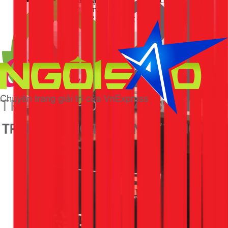
Bảo Hành Dài Hạn:
Mọi dịch vụ sửa chữa và lắp đặt
tại 1Fix đều đi kèm chính sách bảo hành lên đến 12
tháng, mang lại sự an tâm tuyệt đối cho khách hàng.