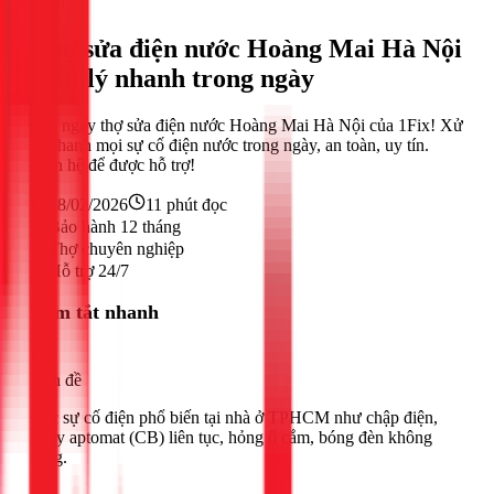
Điện
Thợ sửa điện nước Hoàng Mai Hà Nội
- Xử lý nhanh trong ngày
Gọi ngay thợ sửa điện nước Hoàng Mai Hà Nội của 1Fix! Xử
lý nhanh mọi sự cố điện nước trong ngày, an toàn, uy tín.
Liên hệ để được hỗ trợ!
18/02/2026
11
phút đọc
Bảo hành 12 tháng
Thợ chuyên nghiệp
Hỗ trợ 24/7
Tóm tắt nhanh
Vấn đề
Các sự cố điện phổ biến tại nhà ở TPHCM như chập điện,
nhảy aptomat (CB) liên tục, hỏng ổ cắm, bóng đèn không
sáng.