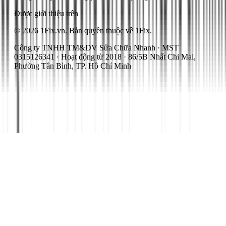
Được giới thiệu trên
© 2026 1Fix.vn. Bản quyền thuộc về 1Fix.
Công ty TNHH TM&DV Sửa Chữa Nhanh · MST
0315126341 · Hoạt động từ 2018 · 86/5B Nhất Chi Mai,
Phường Tân Bình, TP. Hồ Chí Minh