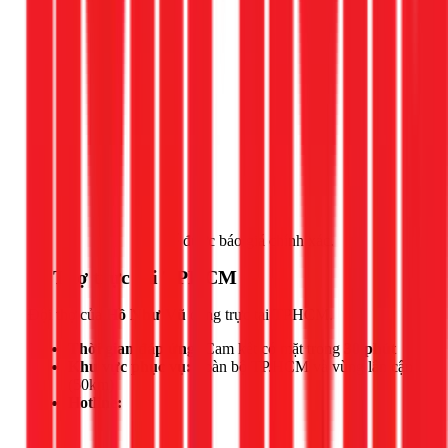
Gọi ngay 1Fix
để được báo giá chính xác.
📍 Thợ trực tại TPHCM
Đội thợ của
Hồ Như Vũ
đang trực tại TPHCM.
Thời gian đáp ứng:
Cam kết có mặt trong
30 phút
Khu vực phục vụ:
Toàn bộ TP.HCM và vùng lân cận
(50km)
Hotline: