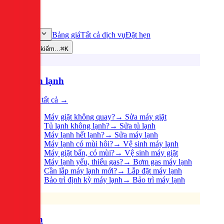
Bảng giá
Tất cả dịch vụ
Đặt hẹn
Dịch vụ
Tìm kiếm...
⌘K
Điện lạnh
Xem tất cả →
Máy giặt không quay?
→
Sửa máy giặt
Tủ lạnh không lạnh?
→
Sửa tủ lạnh
Máy lạnh hết lạnh?
→
Sửa máy lạnh
Máy lạnh có mùi hôi?
→
Vệ sinh máy lạnh
Máy giặt bẩn, có mùi?
→
Vệ sinh máy giặt
Máy lạnh yếu, thiếu gas?
→
Bơm gas máy lạnh
Cần lắp máy lạnh mới?
→
Lắp đặt máy lạnh
Bảo trì định kỳ máy lạnh
→
Bảo trì máy lạnh
Điện