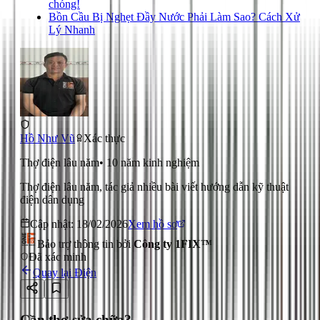
chóng!
Bồn Cầu Bị Nghẹt Đầy Nước Phải Làm Sao? Cách Xử
Lý Nhanh
Hồ Như Vũ
Xác thực
Thợ điện lâu năm
•
10
năm kinh nghiệm
Thợ điện lâu năm, tác giả nhiều bài viết hướng dẫn kỹ thuật
điện dân dụng
Cập nhật:
18/02/2026
Xem hồ sơ
Bảo trợ thông tin bởi
Công ty 1FIX™
Đã xác minh
Quay lại
Điện
Cần thợ sửa chữa?