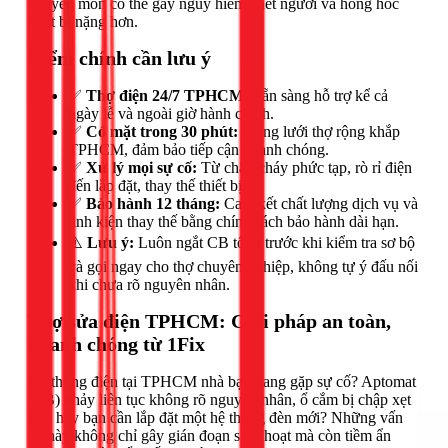
chuyên môn có thể gây nguy hiểm chết người và hỏng hóc
thiết bị nặng hơn.
Điểm chính cần lưu ý
✅
Thợ điện 24/7 TPHCM:
Sẵn sàng hỗ trợ kể cả
ngày lễ và ngoài giờ hành chính.
✅
Có mặt trong 30 phút:
Mạng lưới thợ rộng khắp
TPHCM, đảm bảo tiếp cận nhanh chóng.
✅
Xử lý mọi sự cố:
Từ chập cháy phức tạp, rò rỉ điện
đến lắp đặt, thay thế thiết bị.
✅
Bảo hành 12 tháng:
Cam kết chất lượng dịch vụ và
linh kiện thay thế bằng chính sách bảo hành dài hạn.
⚠️
Lưu ý:
Luôn ngắt CB tổng trước khi kiểm tra sơ bộ
và gọi ngay cho thợ chuyên nghiệp, không tự ý đấu nối
khi chưa rõ nguyên nhân.
Thợ sửa điện TPHCM: Giải pháp an toàn,
nhanh chóng từ 1Fix
Hệ thống điện tại TPHCM nhà bạn đang gặp sự cố? Aptomat
(CB) nhảy liên tục không rõ nguyên nhân, ổ cắm bị chập xẹt
lửa, hay bạn cần lắp đặt một hệ thống đèn mới? Những vấn
đề này không chỉ gây gián đoạn sinh hoạt mà còn tiềm ẩn