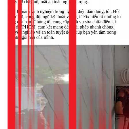
nguy cơ cháy nổ, mất an toàn nghiêm trọng.
Với 10 năm kinh nghiệm trong ngành điện dân dụng, tôi, Hồ
Như Vũ, cùng đội ngũ kỹ thuật viên tại 1Fix hiểu rõ những lo
lắng của bạn. Chúng tôi cung cấp dịch vụ sửa chữa điện tại
nhà ở TPHCM, cam kết mang đến giải pháp nhanh chóng,
chuyên nghiệp và an toàn tuyệt đối, giúp bạn yên tâm trong
chính ngôi nhà của mình.