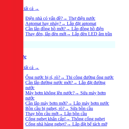
Xem tất cả →
Điện nhà có vấn đề?
→
Thợ điện nước
Aptomat hay nhảy?
→
Lắp đặt aptomat
Cần lắp đồng hồ mới?
→
Lắp đồng hồ điện
Thay đèn, lắp đèn mới
→
Lắp đèn LED âm trần
Nước
Xem tất cả →
Ống nước bị rỉ, rò?
→
Thi công đường ống nước
Cần lắp đường nước mới?
→
Lắp đặt đường
nước
Máy bơm không lên nước?
→
Sửa máy bơm
nước
Cần lắp máy bơm mới?
→
Lắp máy bơm nước
Bồn cầu bị nghẹt, rò?
→
Sửa bồn cầu
Thay bồn cầu mới
→
Lắp bồn cầu
Cống nghẹt khẩn cấp!
→
Thông cống nghẹt
Cống nhà hàng nghẹt?
→
Lắp đặt bể tách mỡ