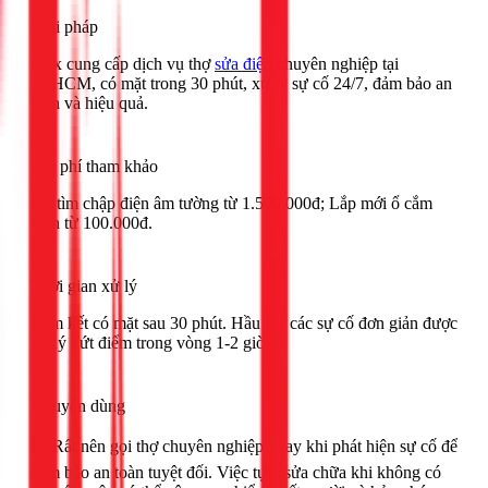
Giải pháp
1Fix cung cấp dịch vụ thợ
sửa điện
chuyên nghiệp tại
TPHCM, có mặt trong 30 phút, xử lý sự cố 24/7, đảm bảo an
toàn và hiệu quả.
Chi phí tham khảo
Dò tìm chập điện âm tường từ 1.500.000đ; Lắp mới ổ cắm
điện từ 100.000đ.
Thời gian xử lý
Cam kết có mặt sau 30 phút. Hầu hết các sự cố đơn giản được
xử lý dứt điểm trong vòng 1-2 giờ.
Khuyên dùng
🟢 Rất nên gọi thợ chuyên nghiệp ngay khi phát hiện sự cố để
đảm bảo an toàn tuyệt đối. Việc tự ý sửa chữa khi không có