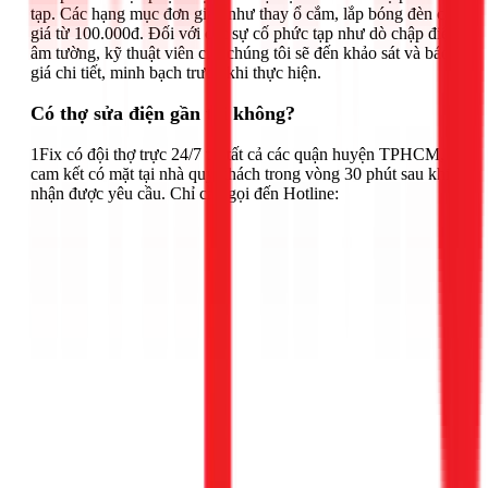
tạp. Các hạng mục đơn giản như thay ổ cắm, lắp bóng đèn có
giá từ 100.000đ. Đối với các sự cố phức tạp như dò chập điện
âm tường, kỹ thuật viên của chúng tôi sẽ đến khảo sát và báo
giá chi tiết, minh bạch trước khi thực hiện.
Có thợ sửa điện gần tôi không?
1Fix có đội thợ trực 24/7 tại tất cả các quận huyện TPHCM,
cam kết có mặt tại nhà quý khách trong vòng 30 phút sau khi
nhận được yêu cầu. Chỉ cần gọi đến Hotline: