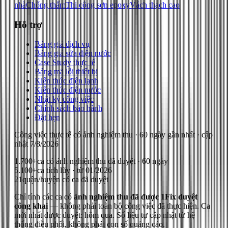
nhà
Chống thấm
Thi công sơn epoxy
Vách thạch cao
Hỗ trợ
Bảng giá dịch vụ
Bảng giá sửa điện nước
Case Study thực tế
Bảng mã lỗi thiết bị
Kiến thức điện lạnh
Kiến thức điện nước
Nhật ký công việc
Chính sách bảo hành
Đặt hẹn
Công việc thực tế có ảnh nghiệm thu
· 60 ngày gần nhất
· cập
nhật
7/8/2026
1.700+
ca có ảnh nghiệm thu đã duyệt · 60 ngày
5.100+
ca tích lũy · từ 01/2026
21
quận/huyện có ca đã duyệt
Chỉ tính các ca có
ảnh nghiệm thu đã được 1Fix duyệt
công khai
— không phải toàn bộ công việc đã thực hiện.
Ca
mới nhất được duyệt: hôm qua.
Số liệu tự cập nhật từ hệ
thống điều phối, không phải con số quảng cáo.