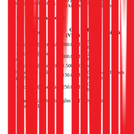
Báo giá sau
Tùy độ khó
Sửa chập điện âm tường
lần
khi kiểm tra
khắc phục
Dò tìm và sửa chập điện
Giá
Đơn
Hạng mục
Ghi chú
(VNĐ)
vị
45
Dò tìm chập điện đơn giản
300.000đ
-
phút
Dò tìm chập điện tổng
120
800.000đ
-
quan
phút
Dò tìm chập điện âm tường
1.500.000đ
lần
-
Thêm thời gian dò tìm
60
Sau khi chọn
150.000đ
chập điện
phút
gói
60
Dò tìm chập điện theo giờ
250.000đ
-
phút
Lưu ý:
Giá chưa bao gồm VAT 10% và vật tư
thay thế. Liên hệ