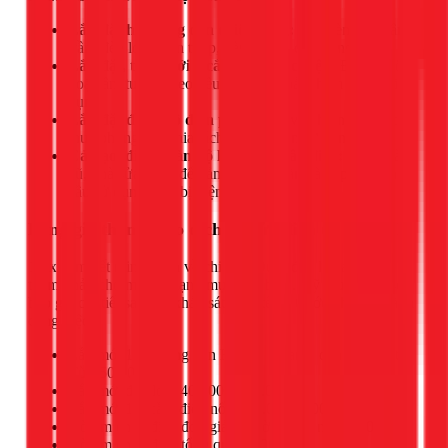
Lắp đặt hệ thống đèn chiếu sáng:
Lắp đèn LED âm
trần (đèn lon), đèn tuýp, đèn chùm, đèn trang trí.
Lắp đặt, thay mới ổ cắm, công tắc điện:
Đi dây nổi
hoặc âm tường theo yêu cầu, đảm bảo thẩm mỹ và tiện
dụng.
Lắp đặt đồng hồ điện phụ:
Phục vụ cho nhu cầu cho
thuê phòng trọ, chia tách không gian sử dụng.
Cải tạo, đi lại toàn bộ hệ thống dây điện:
Cho nhà
cũ, nhà sửa chữa để đảm bảo an toàn và đáp ứng nhu
cầu sử dụng thiết bị hiện đại.
Bảng giá tham khảo dịch vụ sửa điện tại TPHCM
1Fix cam kết minh bạch về chi phí. Dưới đây là bảng giá
tham khảo cho một số hạng mục phổ biến. Kỹ thuật viên sẽ
báo giá chi tiết sau khi khảo sát thực tế và trước khi tiến hành
công việc.
Lắp mới 1 bộ bóng đèn Huỳnh Quang, đèn compact:
Từ 150.000đ
Lắp mới đèn lon: 40.000 - 150.000đ
Lắp mới 1 ổ cắm điện nổi: 100.000 - 200.000đ
Dò tìm chập điện đơn giản (đường dây nổi): 300.000đ
Dò tìm chập điện tổng quan: 800.000đ