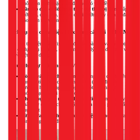
không ổn định hoặc cách đấu nối có vấn đề.
Cần lắp đặt, di dời hoặc thay thế thiết bị điện:
Lắp
mới đèn, quạt trần, ổ cắm, đi lại đường dây điện để đảm
bảo thẩm mỹ và an toàn.
Dịch vụ sửa chữa điện 1Fix cung cấp tại TPHCM
Đội ngũ thợ điện của 1Fix được đào tạo bài bản và trang bị
đầy đủ dụng cụ hiện đại, có khả năng xử lý toàn diện mọi vấn
đề về điện dân dụng.
1. Sửa chữa sự cố khẩn cấp 24/7:
Dò tìm và xử lý chập điện:
Sử dụng máy dò chuyên
dụng để tìm điểm chập trong tường (chập điện âm),
dưới sàn hoặc trong các hộp nối một cách nhanh
chóng, hạn chế tối đa việc đục phá.
Khắc phục sự cố nhảy CB, mất điện:
Tìm ra nguyên
nhân gây quá tải, chạm chập và đưa ra giải pháp khắc
phục triệt để.
Sửa chữa, thay thế các thiết bị điện hư hỏng:
Sửa ổ
cắm, công tắc, tủ điện...