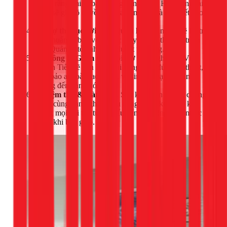
giá rõ ràng, minh bạch từng hạng mục. Hợp đồng thi
công sẽ ghi rõ quyền lợi, trách nhiệm và cam kết bảo
hành.
Hỗ trợ thủ tục với Ban Quản lý:
Chúng tôi sẽ hỗ trợ
bạn chuẩn bị bản vẽ và các giấy tờ cần thiết để trình
Ban Quản lý tòa nhà phê duyệt thi công.
Thi công & Giám sát:
Đội thợ lành nghề của Võ
Thành Tiến sẽ tiến hành thi công theo đúng kỹ thuật,
đảm bảo an toàn lao động, vệ sinh và hạn chế ảnh
hưởng đến hàng xóm.
Nghiệm thu & Bàn giao:
Sau khi hoàn thành, chúng
tôi sẽ cùng bạn nghiệm thu công trình, kiểm tra kỹ
lưỡng mọi chi tiết từ kết cấu đến hệ thống điện nước
trước khi bàn giao.