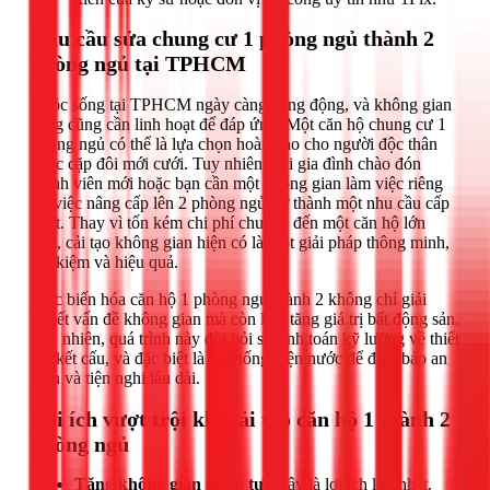
Nhu cầu sửa chung cư 1 phòng ngủ thành 2
phòng ngủ tại TPHCM
Cuộc sống tại TPHCM ngày càng năng động, và không gian
sống cũng cần linh hoạt để đáp ứng. Một căn hộ chung cư 1
phòng ngủ có thể là lựa chọn hoàn hảo cho người độc thân
hoặc cặp đôi mới cưới. Tuy nhiên, khi gia đình chào đón
thành viên mới hoặc bạn cần một không gian làm việc riêng
tư, việc nâng cấp lên 2 phòng ngủ trở thành một nhu cầu cấp
thiết. Thay vì tốn kém chi phí chuyển đến một căn hộ lớn
hơn, cải tạo không gian hiện có là một giải pháp thông minh,
tiết kiệm và hiệu quả.
Việc biến hóa căn hộ 1 phòng ngủ thành 2 không chỉ giải
quyết vấn đề không gian mà còn làm tăng giá trị bất động sản.
Tuy nhiên, quá trình này đòi hỏi sự tính toán kỹ lưỡng về thiết
kế, kết cấu, và đặc biệt là hệ thống điện nước để đảm bảo an
toàn và tiện nghi lâu dài.
Lợi ích vượt trội khi cải tạo căn hộ 1 thành 2
phòng ngủ
Tăng không gian riêng tư:
Đây là lợi ích lớn nhất.