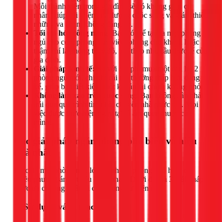
Mỗi thành viên trong gia đình sẽ có không gian cá
nhân, giúp cải thiện chất lượng cuộc sống và giảm thiểu
những va chạm không đáng có.
Tối ưu hóa công năng:
Bạn có thể tạo ra một phòng
ngủ cho con, phòng làm việc, phòng cho khách hoặc
thậm chí là phòng thay đồ, tùy theo nhu cầu thực tế của
gia đình.
Giải pháp kinh tế:
So với chi phí mua một căn hộ 2
phòng ngủ mới, chi phí cải tạo thường thấp hơn đáng
kể, giúp bạn tiết kiệm một khoản tài chính không nhỏ.
Không làm xáo trộn cuộc sống:
Bạn không cần phải
trải qua quá trình tìm nhà, chuyển nhà phức tạp. Mọi
việc được thực hiện ngay tại tổ ấm quen thuộc của
mình.
Các giải pháp ngăn phòng phổ biến và hiệu
quả nhất
Để chia một phòng ngủ lớn thành hai phòng nhỏ hơn, có
nhiều phương án vật liệu khác nhau. Dưới đây là 3 giải pháp
được ưa chuộng nhất tại các chung cư hiện đại.
1. Sử dụng vách thạch cao