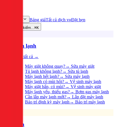
Bảng giá
Tất cả dịch vụ
Đặt hẹn
Dịch vụ
Tìm kiếm...
⌘K
Điện lạnh
Xem tất cả →
Máy giặt không quay?
→
Sửa máy giặt
Tủ lạnh không lạnh?
→
Sửa tủ lạnh
Máy lạnh hết lạnh?
→
Sửa máy lạnh
Máy lạnh có mùi hôi?
→
Vệ sinh máy lạnh
Máy giặt bẩn, có mùi?
→
Vệ sinh máy giặt
Máy lạnh yếu, thiếu gas?
→
Bơm gas máy lạnh
Cần lắp máy lạnh mới?
→
Lắp đặt máy lạnh
Bảo trì định kỳ máy lạnh
→
Bảo trì máy lạnh
Điện