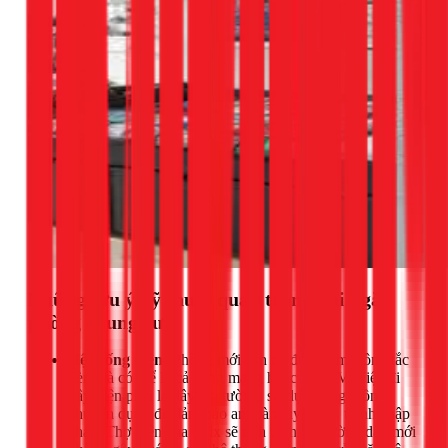
Những lưu ý kỹ thuật quan trọng khi ngăn
phòng chung cư
Hệ thống điện:
Phòng mới cần có đủ ổ cắm, công tắc
đèn, và có thể là cả cổng mạng hoặc cáp TV. Việc đi
dây điện phải là dây âm tường, sử dụng ống luồn
chuyên dụng để đảm bảo an toàn tuyệt đối, tránh chập
cháy. Thợ điện của 1Fix sẽ tính toán để đường dây mới