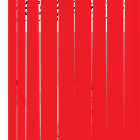
Đây là lựa chọn "quốc dân" nhờ vào các ưu điểm vượt trội:
chi phí hợp lý, thi công nhanh gọn, sạch sẽ, và bề mặt phẳng
mịn dễ dàng sơn bả, trang trí. Vách thạch cao còn có khả
năng cách âm, cách nhiệt tốt, đảm bảo sự riêng tư giữa hai
phòng.