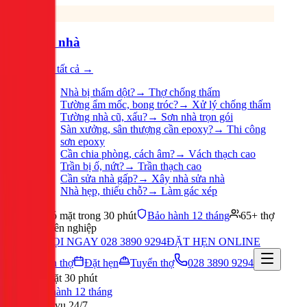
Sửa nhà
Xem tất cả →
Nhà bị thấm dột?
→
Thợ chống thấm
Tường ẩm mốc, bong tróc?
→
Xử lý chống thấm
Tường nhà cũ, xấu?
→
Sơn nhà trọn gói
Sàn xưởng, sân thượng cần epoxy?
→
Thi công
sơn epoxy
Cần chia phòng, cách âm?
→
Vách thạch cao
Trần bị ố, nứt?
→
Trần thạch cao
Cần sửa nhà gấp?
→
Xây nhà sửa nhà
Nhà hẹp, thiếu chỗ?
→
Làm gác xép
Có mặt trong 30 phút
Bảo hành 12 tháng
65+ thợ
chuyên nghiệp
GỌI NGAY 028 3890 9294
ĐẶT HẸN ONLINE
Tuyển thợ
Đặt hẹn
Tuyển thợ
028 3890 9294
Có mặt 30 phút
Bảo hành 12 tháng
Phục vụ 24/7