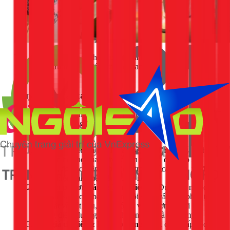
Tuy chi phí ban đầu có thể cao hơn, nhưng lợi ích về sự đa
năng và tối ưu hóa diện tích mà nó mang lại là hoàn toàn
xứng đáng.
Quy trình cải tạo chuyên nghiệp tại 1Fix.vn
Để đảm bảo dự án thành công, 1Fix luôn tuân thủ một quy
trình làm việc rõ ràng và chuyên nghiệp, giúp khách hàng tại
TPHCM hoàn toàn yên tâm.
Tiếp nhận yêu cầu & Khảo sát miễn phí:
Ngay khi
bạn liên hệ, thợ của 1Fix sẽ đến tận nơi để khảo sát
thực tế, đo đạc diện tích, kiểm tra vị trí cột dầm, và đặc
biệt là hiện trạng hệ thống điện nước.
Tư vấn phương án & Lên thiết kế:
Dựa trên nhu cầu
và ngân sách của bạn, chúng tôi sẽ tư vấn giải pháp tối
ưu nhất về vật liệu, cách bố trí, và phương án đi lại
đường điện, đường nước cho an toàn và thẩm mỹ.
Báo giá chi tiết & Ký hợp đồng:
1Fix cung cấp báo