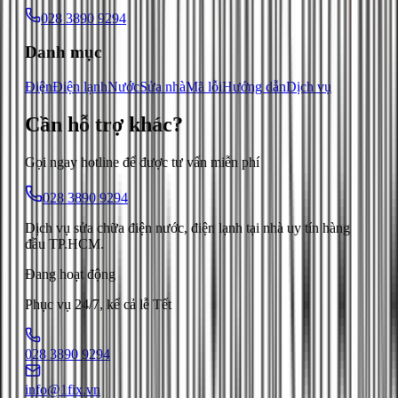
028 3890 9294
Danh mục
Điện
Điện lạnh
Nước
Sửa nhà
Mã lỗi
Hướng dẫn
Dịch vụ
Cần hỗ trợ
khác
?
Gọi ngay hotline để được tư vấn miễn phí
028 3890 9294
Dịch vụ sửa chữa điện nước, điện lạnh tại nhà uy tín hàng
đầu TP.HCM.
Đang hoạt động
Phục vụ 24/7, kể cả lễ Tết
028 3890 9294
info@1fix.vn