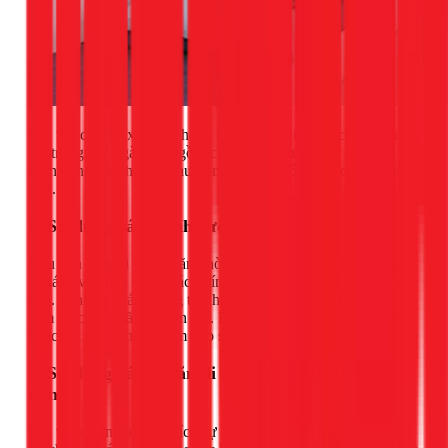
Đội thợ của 1Fix có thể hoàn thành việc dựng vách thạch cao
chỉ trong 1-2 ngày, bao gồm cả việc đi sẵn đường điện âm
tường cho các thiết bị như đèn, công tắc, ổ cắm trong phòng
mới.
2. Sử dụng vách kính cường lực
Nếu bạn lo ngại việc ngăn phòng sẽ khiến không gian trở nên
bí bách và thiếu sáng, vách kính cường lực là giải pháp hoàn
hảo. Kính giúp ánh sáng tự nhiên lan tỏa khắp căn hộ, tạo
cảm giác rộng rãi và hiện đại. Bạn có thể sử dụng kính mờ
hoặc kết hợp rèm để đảm bảo sự riêng tư khi cần thiết.
3. Sử dụng vách ngăn di động và nội thất thông
minh
Đối với những ai yêu thích sự linh hoạt, vách ngăn di động