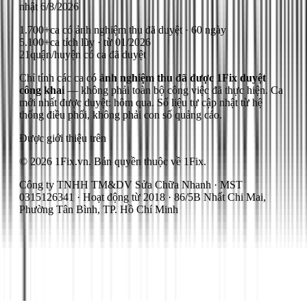
nhật
6/8/2026
1.700+
ca có ảnh nghiệm thu đã duyệt · 60 ngày
5.100+
ca tích lũy · từ 01/2026
21
quận/huyện có ca đã duyệt
Chỉ tính các ca có
ảnh nghiệm thu đã được 1Fix duyệt
công khai
— không phải toàn bộ công việc đã thực hiện.
Ca
mới nhất được duyệt: hôm qua.
Số liệu tự cập nhật từ hệ
thống điều phối, không phải con số quảng cáo.
Được giới thiệu trên
© 2026 1Fix.vn. Bản quyền thuộc về 1Fix.
Công ty TNHH TM&DV Sửa Chữa Nhanh · MST
0315126341 · Hoạt động từ 2018 · 86/5B Nhất Chi Mai,
Phường Tân Bình, TP. Hồ Chí Minh