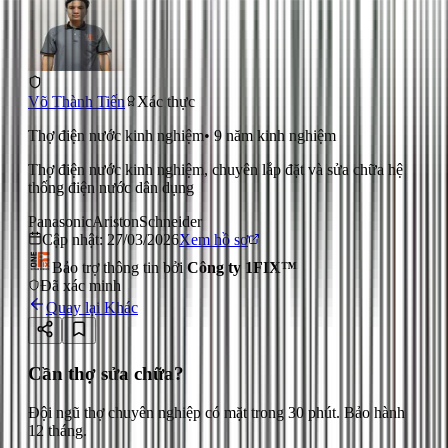
Võ Thành Tiến
Xác thực
Thợ điện nước kinh nghiệm
•
9
năm kinh nghiệm
Thợ điện nước kinh nghiệm, chuyên lắp đặt và sửa chữa hệ
thống điện nước dân dụng
Panasonic
Ariston
Schneider
Cập nhật:
27/03/2026
Xem hồ sơ
Bảo trợ thông tin bởi
Công ty 1FIX™
Đã xác minh
Quay lại
Khác
Cần thợ sửa chữa?
Đội ngũ thợ chuyên nghiệp có mặt trong 30 phút. Bảo hành
12 tháng.