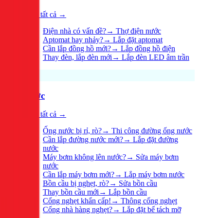
Xem tất cả →
Điện nhà có vấn đề?
→
Thợ điện nước
Aptomat hay nhảy?
→
Lắp đặt aptomat
Cần lắp đồng hồ mới?
→
Lắp đồng hồ điện
Thay đèn, lắp đèn mới
→
Lắp đèn LED âm trần
Nước
Xem tất cả →
Ống nước bị rỉ, rò?
→
Thi công đường ống nước
Cần lắp đường nước mới?
→
Lắp đặt đường
nước
Máy bơm không lên nước?
→
Sửa máy bơm
nước
Cần lắp máy bơm mới?
→
Lắp máy bơm nước
Bồn cầu bị nghẹt, rò?
→
Sửa bồn cầu
Thay bồn cầu mới
→
Lắp bồn cầu
Cống nghẹt khẩn cấp!
→
Thông cống nghẹt
Cống nhà hàng nghẹt?
→
Lắp đặt bể tách mỡ