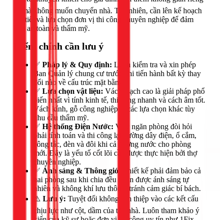
tư mà không muốn chuyển nhà. Tuy nhiên, cần lên kế hoạch
chi tiết và lựa chọn đơn vị thi công chuyên nghiệp để đảm
bảo an toàn và thẩm mỹ.
Điểm chính cần lưu ý
✅
Pháp lý & Quy định:
Luôn kiểm tra và xin phép
Ban Quản lý chung cư trước khi tiến hành bất kỳ thay
đổi nào về cấu trúc mặt bằng.
✅
Lựa chọn vật liệu:
Vách thạch cao là giải pháp phổ
biến nhất vì tính kinh tế, thi công nhanh và cách âm tốt.
Vách kính, gỗ công nghiệp là các lựa chọn khác tùy
nhu cầu thẩm mỹ.
✅
Hệ thống Điện Nước:
Việc ngăn phòng đòi hỏi
phải tính toán và thi công lại đường dây điện, ổ cắm,
công tắc, đèn và đôi khi cả đường nước cho phòng
mới. Đây là yếu tố cốt lõi cần được thực hiện bởi thợ
chuyên nghiệp.
✅
Ánh sáng & Thông gió:
Thiết kế phải đảm bảo cả
hai phòng sau khi chia đều nhận được ánh sáng tự
nhiên và không khí lưu thông, tránh cảm giác bí bách.
⚠️
Lưu ý:
Tuyệt đối không can thiệp vào các kết cấu
chịu lực như cột, dầm của tòa nhà. Luôn tham khảo ý
kiến của kỹ sư hoặc đơn vị thi công uy tín như 1Fix.