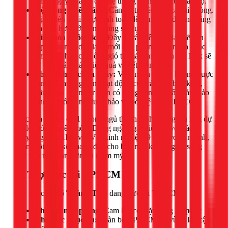
không gây quá tải cho hệ thống điện tổng của căn hộ.
Hệ thống chiếu sáng:
Cần bố trí đèn cho cả hai phòng.
Vị trí đèn phải được tính toán để cung cấp đủ ánh sáng
và phù hợp với công năng sử dụng.
Điều hòa không khí:
Đây là vấn đề lớn. Bạn sẽ cần
lắp thêm một dàn lạnh mới cho phòng vừa ngăn hoặc
tìm giải pháp chia ống gió từ máy lạnh hiện có. 1Fix sẽ
tư vấn giải pháp hiệu quả và tiết kiệm nhất.
Phòng cháy chữa cháy:
Việc ngăn phòng không được
làm ảnh hưởng đến hoạt động của các đầu báo khói,
đầu phun sprinkler hiện có trong căn hộ. Cần đảm bảo
phòng mới cũng được bảo vệ bởi hệ thống PCCC.
Việc sửa chung cư 1 phòng ngủ thành 2 phòng ngủ là một dự
án đòi hỏi chuyên môn. Đừng ngần ngại liên hệ với các
chuyên gia tại 1Fix.vn. Với kinh nghiệm 9 năm trong ngành,
chúng tôi cam kết mang đến cho bạn một không gian sống
mới tiện nghi, an toàn và thẩm mỹ.
📍 Thợ trực tại TPHCM
Đội thợ của
Võ Thành Tiến
đang trực tại TPHCM.
Thời gian đáp ứng:
Cam kết có mặt trong
30 phút
Khu vực phục vụ:
Toàn bộ TP.HCM và vùng lân cận