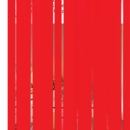
(vách xếp, vách lùa) hoặc các hệ tủ-giường-bàn thông minh là
một lựa chọn sáng tạo. Giải pháp này cho phép bạn dễ dàng
thay đổi không gian, kết hợp phòng khi cần và tách riêng khi
muốn.