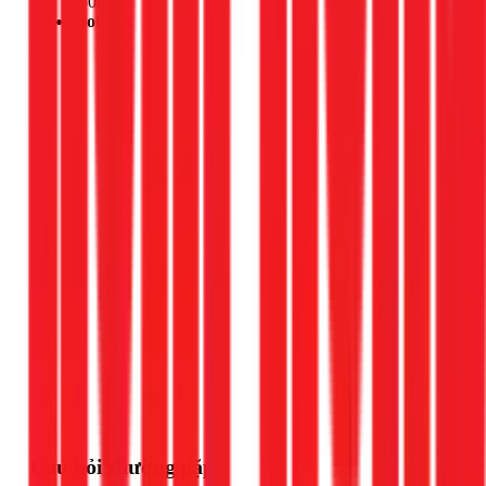
(50km)
Hotline:
Gọi ngay 1Fix
Câu hỏi thường gặp