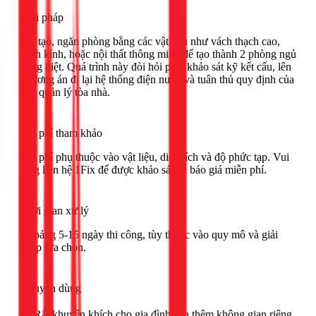
Giải pháp
Cải tạo, ngăn phòng bằng các vật liệu như vách thạch cao,
vách kính, hoặc nội thất thông minh để tạo thành 2 phòng ngủ
riêng biệt. Quá trình này đòi hỏi phải khảo sát kỹ kết cấu, lên
phương án đi lại hệ thống điện nước và tuân thủ quy định của
ban quản lý tòa nhà.
Chi phí tham khảo
Chi phí phụ thuộc vào vật liệu, diện tích và độ phức tạp. Vui
lòng liên hệ 1Fix để được khảo sát và báo giá miễn phí.
Thời gian xử lý
Khoảng 5-15 ngày thi công, tùy thuộc vào quy mô và giải
pháp lựa chọn.
Khuyên dùng
🟢 Rất khuyến khích cho gia đình cần thêm không gian riêng