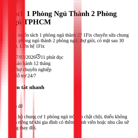
Khác
Tách 1 Phòng Ngủ Thành 2 Phòng
Ngủ TPHCM
Bạn muốn tách 1 phòng ngủ thành 2? 1Fix chuyên sửa chung
cư 1 phòng ngủ thành 2 phòng ngủ, thợ giỏi, có mặt sau 30
phút. Liên hệ 1Fix
27/03/2026
11
phút đọc
Bảo hành 12 tháng
Thợ chuyên nghiệp
Hỗ trợ 24/7
Tóm tắt nhanh
Vấn đề
Căn hộ chung cư 1 phòng ngủ trở nên chật chội, thiếu không
gian riêng tư khi gia đình có thêm thành viên hoặc nhu cầu sử
dụng thay đổi.