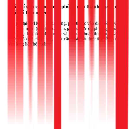
Chi phí sửa chung cư 1 phòng ngủ thành 2 phòng
ngủ giá bao nhiêu?
Chi phí tại TPHCM rất đa dạng, phụ thuộc vào diện tích, vật
liệu vách ngăn (thạch cao, kính, gỗ...), mức độ phức tạp của
việc đi lại hệ thống điện nước và yêu cầu hoàn thiện nội thất.
Để có báo giá chính xác, 1Fix cần khảo sát thực tế miễn phí.
Vui lòng liên hệ hotline