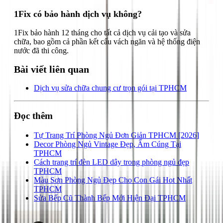
1Fix có bảo hành dịch vụ không?
1Fix bảo hành 12 tháng cho tất cả dịch vụ cải tạo và sửa
chữa, bao gồm cả phần kết cấu vách ngăn và hệ thống điện
nước đã thi công.
Bài viết liên quan
Dịch vụ sửa chữa chung cư trọn gói tại TPHCM
Đọc thêm
Tự Trang Trí Phòng Ngủ Đơn Giản TPHCM [2026]
Decor Phòng Ngủ Vintage Đẹp, Ấm Cúng Tại
TPHCM
Cách trang trí đèn LED dây trong phòng ngủ đẹp
TPHCM
Màu Sơn Phòng Ngủ Đẹp Cho Con Gái Hot Nhất
TPHCM
Sửa Bếp Cũ Thành Bếp Mới Hiện Đại TPHCM