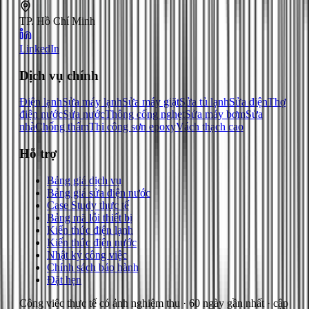
TP. Hồ Chí Minh
LinkedIn
Dịch vụ chính
Điện lạnh
Sửa máy lạnh
Sửa máy giặt
Sửa tủ lạnh
Sửa điện
Thợ
điện nước
Sửa nước
Thông cống nghẹt
Sửa máy bơm
Sửa
nhà
Chống thấm
Thi công sơn epoxy
Vách thạch cao
Hỗ trợ
Bảng giá dịch vụ
Bảng giá sửa điện nước
Case Study thực tế
Bảng mã lỗi thiết bị
Kiến thức điện lạnh
Kiến thức điện nước
Nhật ký công việc
Chính sách bảo hành
Đặt hẹn
Công việc thực tế có ảnh nghiệm thu
· 60 ngày gần nhất
· cập