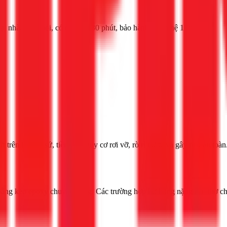
ại nhà. Thợ giỏi, có mặt sau 30 phút, bảo hành! Liên hệ 1Fix
t trên bề mặt sứ, tiềm ẩn nguy cơ rơi vỡ, rò rỉ nước và gây mất an toàn
nhỏ bằng keo epoxy chuyên dụng. Các trường hợp hư hỏng nặng cần thợ c