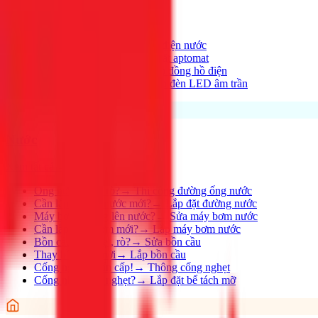
Xem tất cả →
Điện nhà có vấn đề?
→
Thợ điện nước
Aptomat hay nhảy?
→
Lắp đặt aptomat
Cần lắp đồng hồ mới?
→
Lắp đồng hồ điện
Thay đèn, lắp đèn mới
→
Lắp đèn LED âm trần
Nước
Xem tất cả →
Ống nước bị rỉ, rò?
→
Thi công đường ống nước
Cần lắp đường nước mới?
→
Lắp đặt đường nước
Máy bơm không lên nước?
→
Sửa máy bơm nước
Cần lắp máy bơm mới?
→
Lắp máy bơm nước
Bồn cầu bị nghẹt, rò?
→
Sửa bồn cầu
Thay bồn cầu mới
→
Lắp bồn cầu
Cống nghẹt khẩn cấp!
→
Thông cống nghẹt
Cống nhà hàng nghẹt?
→
Lắp đặt bể tách mỡ