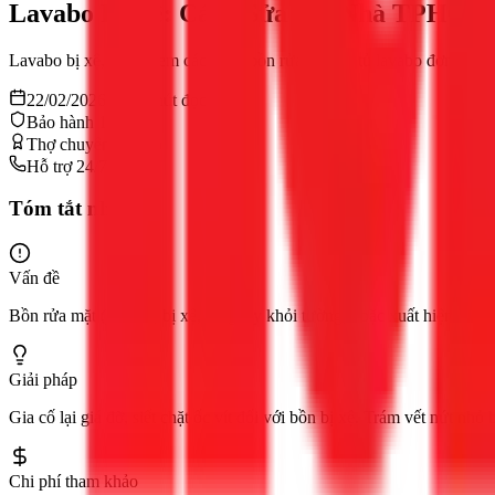
Lavabo Bị Xệ: Cách Sửa Tại Nhà TPHCM
Lavabo bị xệ, nứt? Xem cách sửa bồn rửa mặt và tủ lavabo đơn giản t
22/02/2026
13
phút đọc
Bảo hành 12 tháng
Thợ chuyên nghiệp
Hỗ trợ 24/7
Tóm tắt nhanh
Vấn đề
Bồn rửa mặt (lavabo) bị xệ, lung lay khỏi tường, hoặc xuất hiện vết nứ
Giải pháp
Gia cố lại giá đỡ, siết chặt ốc vít đối với bồn bị xệ. Trám vết nứt 
Chi phí tham khảo