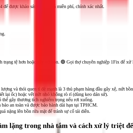
4 để được khảo sát và báo giá miễn phí, chính xác nhất.
ng.
h trạng tệ hơn hoặc gây vỡ bồn. 🟢 Gọi thợ chuyên nghiệp 1Fix để xử 
t lượng và thói quen tì đè mạnh là 3 thủ phạm hàng đầu gây xệ, nứt bồn
ết lại ốc) hoặc vết nứt nhỏ không rò rỉ (dùng keo dán sứ).
 thể gây thương tích nghiêm trọng nếu rơi xuống.
ảm bảo an toàn và được bảo hành dài hạn tại TPHCM.
uá nặng lên bồn rửa mặt để tránh sự cố tái diễn.
m lặng trong nhà tắm và cách xử lý triệt đ