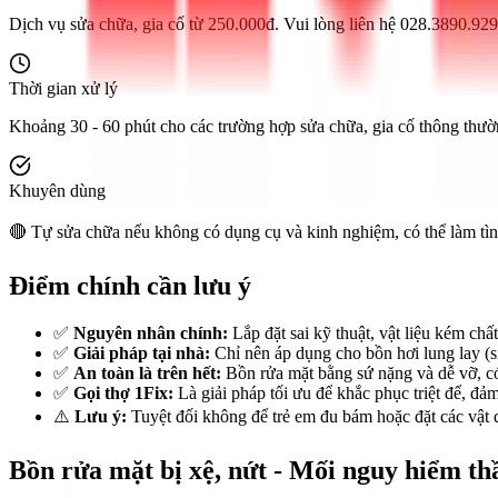
Dịch vụ sửa chữa, gia cố từ 250.000đ. Vui lòng liên hệ 028.3890.929
Thời gian xử lý
Khoảng 30 - 60 phút cho các trường hợp sửa chữa, gia cố thông thườ
Khuyên dùng
🔴 Tự sửa chữa nếu không có dụng cụ và kinh nghiệm, có thể làm tìn
Điểm chính cần lưu ý
✅
Nguyên nhân chính:
Lắp đặt sai kỹ thuật, vật liệu kém chấ
✅
Giải pháp tại nhà:
Chỉ nên áp dụng cho bồn hơi lung lay (si
✅
An toàn là trên hết:
Bồn rửa mặt bằng sứ nặng và dễ vỡ, có
✅
Gọi thợ 1Fix:
Là giải pháp tối ưu để khắc phục triệt để, đ
⚠️
Lưu ý:
Tuyệt đối không để trẻ em đu bám hoặc đặt các vật q
Bồn rửa mặt bị xệ, nứt - Mối nguy hiểm thầ