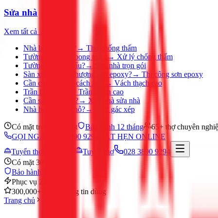
Sửa nhà
Xem tất cả →
Nhà bị thấm dột?
→
Thợ chống thấm
Tường ẩm mốc, bong tróc?
→
Xử lý chống thấm
Tường nhà cũ, xấu?
→
Sơn nhà trọn gói
Sàn xưởng, sân thượng cần epoxy?
→
Thi công sơn epoxy
Cần chia phòng, cách âm?
→
Vách thạch cao
Trần bị ố, nứt?
→
Trần thạch cao
Cần sửa nhà gấp?
→
Xây nhà sửa nhà
Nhà hẹp, thiếu chỗ?
→
Làm gác xép
Có mặt trong 30 phút
Bảo hành 12 tháng
65+ thợ chuyên nghi
GỌI NGAY 028 3890 9294
ĐẶT HẸN ONLINE
Tuyển thợ
Đặt hẹn
Tuyển thợ
028 3890 9294
Có mặt 30 phút
Bảo hành 12 tháng
Phục vụ 24/7
300,000+ khách hàng tin dùng
Trang chủ
Sửa nhà