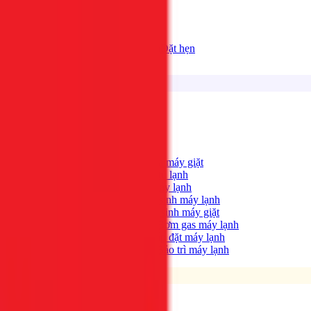
Bảng giá
Tất cả dịch vụ
Đặt hẹn
Dịch vụ
Tìm kiếm...
⌘K
Điện lạnh
Xem tất cả →
Máy giặt không quay?
→
Sửa máy giặt
Tủ lạnh không lạnh?
→
Sửa tủ lạnh
Máy lạnh hết lạnh?
→
Sửa máy lạnh
Máy lạnh có mùi hôi?
→
Vệ sinh máy lạnh
Máy giặt bẩn, có mùi?
→
Vệ sinh máy giặt
Máy lạnh yếu, thiếu gas?
→
Bơm gas máy lạnh
Cần lắp máy lạnh mới?
→
Lắp đặt máy lạnh
Bảo trì định kỳ máy lạnh
→
Bảo trì máy lạnh
Điện