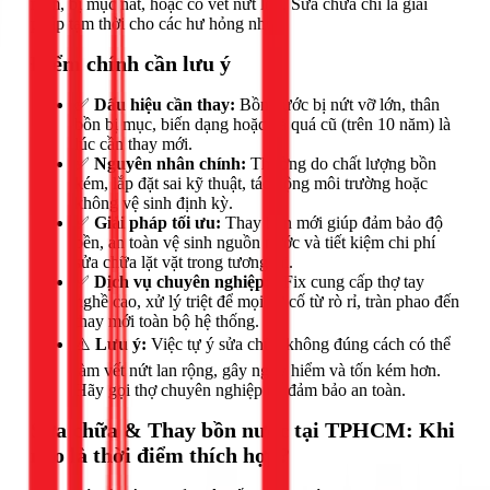
năm, bị mục nát, hoặc có vết nứt lớn. Sửa chữa chỉ là giải
pháp tạm thời cho các hư hỏng nhỏ.
Điểm chính cần lưu ý
✅
Dấu hiệu cần thay:
Bồn nước bị nứt vỡ lớn, thân
bồn bị mục, biến dạng hoặc đã quá cũ (trên 10 năm) là
lúc cần thay mới.
✅
Nguyên nhân chính:
Thường do chất lượng bồn
kém, lắp đặt sai kỹ thuật, tác động môi trường hoặc
không vệ sinh định kỳ.
✅
Giải pháp tối ưu:
Thay bồn mới giúp đảm bảo độ
bền, an toàn vệ sinh nguồn nước và tiết kiệm chi phí
sửa chữa lặt vặt trong tương lai.
✅
Dịch vụ chuyên nghiệp:
1Fix cung cấp thợ tay
nghề cao, xử lý triệt để mọi sự cố từ rò rỉ, tràn phao đến
thay mới toàn bộ hệ thống.
⚠️
Lưu ý:
Việc tự ý sửa chữa không đúng cách có thể
làm vết nứt lan rộng, gây nguy hiểm và tốn kém hơn.
Hãy gọi thợ chuyên nghiệp để đảm bảo an toàn.
Sửa chữa & Thay bồn nước tại TPHCM: Khi
nào là thời điểm thích hợp?