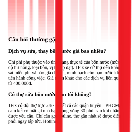
Gọi ngay 1Fix
Câu hỏi thường gặp
Dịch vụ sửa, thay bồn nước giá bao nhiêu?
Chi phí phụ thuộc vào tình trạng thực tế của bồn nước (mức
độ hư hỏng, loại bồn, vị trí lắp đặt). 1Fix sẽ cử thợ đến khảo
sát miễn phí và báo giá chi tiết, minh bạch cho bạn trước khi
tiến hành công việc. Giá tham khảo cho các dịch vụ liên quan
từ 400.000đ.
Có thợ sửa bồn nước gần tôi không?
1Fix có đội thợ trực 24/7 tại tất cả các quận huyện TPHCM,
cam kết có mặt tại nhà bạn trong vòng 30 phút sau khi nhận
được yêu cầu. Chỉ cần gọi hotline, thợ gần nhất sẽ được điều
phối ngay lập tức. Hotline: