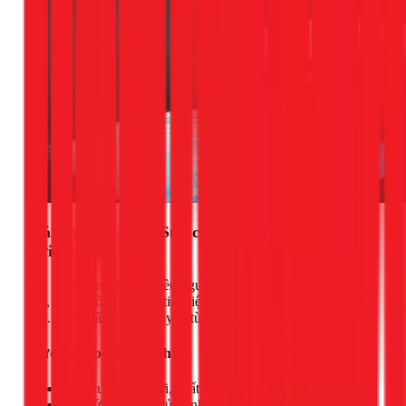
Giải pháp từ 1Fix: Sửa chữa tạm thời hay thay
mới triệt để?
Khi phát hiện sự cố, nhiều người thường phân vân giữa việc
hàn, vá lại bồn nước để tiết kiệm chi phí hay đầu tư thay bồn
mới. Dưới đây là lời khuyên từ chuyên gia của chúng tôi:
Trường hợp nên sửa chữa:
Bồn nước còn mới, chất lượng tốt.
Vết nứt hoặc lỗ thủng nhỏ, nằm ở vị trí dễ xử lý.