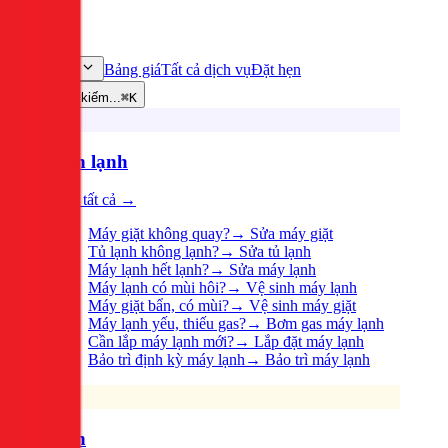
Bảng giá
Tất cả dịch vụ
Đặt hẹn
Dịch vụ
Tìm kiếm...
⌘K
Điện lạnh
Xem tất cả →
Máy giặt không quay?
→
Sửa máy giặt
Tủ lạnh không lạnh?
→
Sửa tủ lạnh
Máy lạnh hết lạnh?
→
Sửa máy lạnh
Máy lạnh có mùi hôi?
→
Vệ sinh máy lạnh
Máy giặt bẩn, có mùi?
→
Vệ sinh máy giặt
Máy lạnh yếu, thiếu gas?
→
Bơm gas máy lạnh
Cần lắp máy lạnh mới?
→
Lắp đặt máy lạnh
Bảo trì định kỳ máy lạnh
→
Bảo trì máy lạnh
Điện