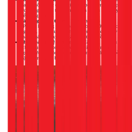
gia cố không chắc chắn khiến bồn bị nghiêng, tạo áp
lực không đều lên thân bồn và chân đế, lâu ngày gây
biến dạng và rò rỉ.
Tác động từ môi trường:
Nắng, mưa, gió bão tại
TPHCM là những yếu tố bào mòn bồn nước liên tục.
Ngoài ra, nguồn nước bị nhiễm phèn, mặn cũng đẩy
nhanh quá trình oxy hóa, gây mục, thủng bồn inox.
Không bảo trì, vệ sinh định kỳ:
Cặn bẩn, rong rêu
tích tụ lâu ngày trong bồn không chỉ làm ô nhiễm
nguồn nước mà còn tạo ra môi trường axit ăn mòn bề
mặt bên trong của bồn.