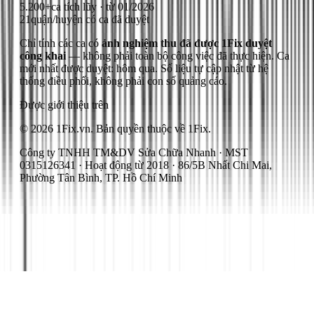
5.200+
ca tích lũy · từ 01/2026
21
quận/huyện có ca đã duyệt
Chỉ tính các ca có
ảnh nghiệm thu đã được 1Fix duyệt
công khai
— không phải toàn bộ công việc đã thực hiện.
Ca
mới nhất được duyệt: hôm qua.
Số liệu tự cập nhật từ hệ
thống điều phối, không phải con số quảng cáo.
Được giới thiệu trên
© 2026 1Fix.vn. Bản quyền thuộc về 1Fix.
Công ty TNHH TM&DV Sửa Chữa Nhanh · MST
0315126341 · Hoạt động từ 2018 · 86/5B Nhất Chi Mai,
Phường Tân Bình, TP. Hồ Chí Minh