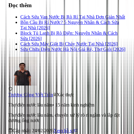
Đọc thêm
Cách Sửa Van Nước Bị Rò Rỉ Tại Nhà Đơn Giản Nhất
Bồn Cầu Bị Rỉ Nước? 5 Nguyên Nhân & Cách Sửa
Tại Nhà [2026]
Block Tủ Lạnh Bị Rò Điện: Nguyên Nhân & Cách
Sửa [2026]
Cách Sửa Máy Giặt Bị Chảy Nước Tại Nhà [2026]
Sửa Chữa Điện Nước Hà Nội Giá Rẻ, Thợ Giỏi [2026]
Trương Công Việt Trân
Xác thực
Thợ điện nước lâu năm
•
15
năm kinh nghiệm
Thợ điện nước lâu năm, chuyên xử lý rò rỉ ngầm và lắp đặt
đường ống nước
Cập nhật:
24/02/2026
Xem hồ sơ