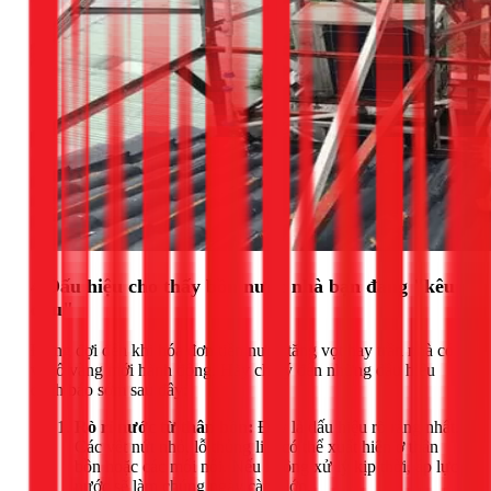
4 Dấu hiệu cho thấy bồn nước nhà bạn đang "kêu
cứu"
Đừng đợi đến khi hóa đơn tiền nước tăng vọt hay trần nhà có
vết ố vàng mới hành động. Hãy chú ý đến những dấu hiệu
cảnh báo sớm sau đây:
Rò rỉ nước từ thân bồn:
Đây là dấu hiệu rõ ràng nhất.
Các vết nứt nhỏ, lỗ thủng li ti có thể xuất hiện ở thân
bồn hoặc các mối nối. Nếu không xử lý kịp thời, áp lực
nước sẽ làm chúng ngày càng lớn.