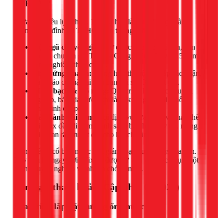
TPHCM?
Giữa rất nhiều lựa chọn, 1Fix tự hào là đơn vị được hàng
ngàn hộ gia đình tại TPHCM tin tưởng bởi:
Đội ngũ chuyên gia:
Thợ được đào tạo bài bản, dẫn
đầu là chuyên gia Trương Công Việt Trân với 15 năm
kinh nghiệm thực chiến.
Phản ứng nhanh:
Mạng lưới thợ rộng khắp các quận,
đảm bảo có mặt tại nhà bạn chỉ sau 30 phút gọi.
Minh bạch & Rõ ràng:
Quy trình làm việc chuyên
nghiệp, báo giá trước khi làm, không vẽ vời, không
phát sinh chi phí.
Bảo hành dài hạn:
Mọi dịch vụ sửa chữa và thay thế
tại 1Fix đều đi kèm chính sách bảo hành uy tín, mang
lại sự an tâm tuyệt đối cho khách hàng.
Đừng để sự cố bồn nước làm gián đoạn cuộc sống của bạn.
Hãy liên hệ ngay với 1Fix để được tư vấn và khắc phục một
cách chuyên nghiệp và nhanh chóng nhất.
Bảng giá tham khảo (Cập nhật 03/2026)
Sửa chữa, lắp đặt đường ống nước