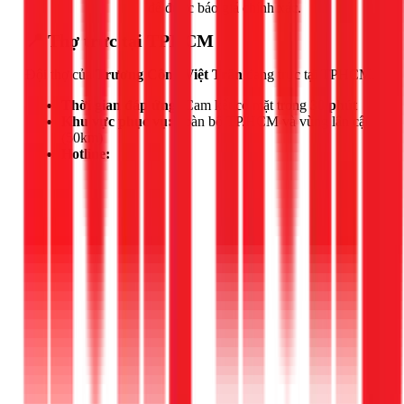
Gọi ngay 1Fix
để được báo giá chính xác.
📍 Thợ trực tại TPHCM
Đội thợ của
Trương Công Việt Trân
đang trực tại TPHCM.
Thời gian đáp ứng:
Cam kết có mặt trong
30 phút
Khu vực phục vụ:
Toàn bộ TP.HCM và vùng lân cận
(50km)
Hotline: