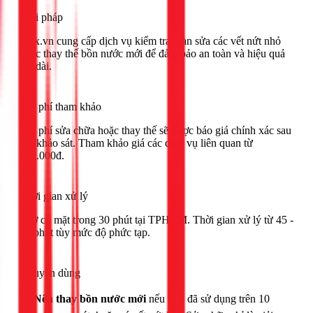
Giải pháp
1Fix.vn cung cấp dịch vụ kiểm tra, hàn sửa các vết nứt nhỏ
hoặc thay thế bồn nước mới để đảm bảo an toàn và hiệu quả
lâu dài.
Chi phí tham khảo
Chi phí sửa chữa hoặc thay thế sẽ được báo giá chính xác sau
khi khảo sát. Tham khảo giá các dịch vụ liên quan từ
400.000đ.
Thời gian xử lý
Thợ có mặt trong 30 phút tại TPHCM. Thời gian xử lý từ 45 -
90 phút tùy mức độ phức tạp.
Khuyên dùng
🟢
Nên thay bồn nước mới
nếu bồn đã sử dụng trên 10