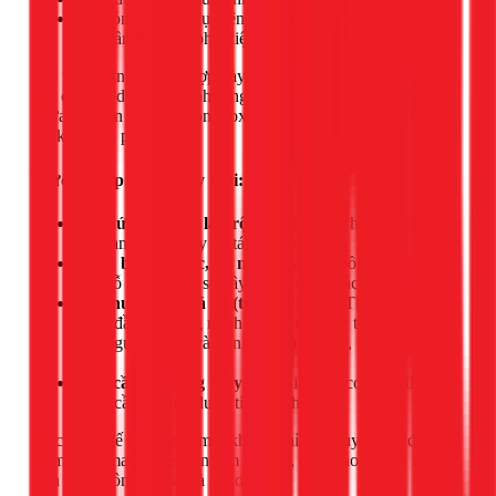
Hư hỏng ở các phụ kiện như phao cơ, van,
đường ống
(chỉ cần thay thế phụ kiện).
Đối với những trường hợp này, thợ của 1Fix sẽ sử dụng keo
dán chuyên dụng hoặc phương pháp hàn nhiệt (cho bồn
nhựa) và hàn tig (cho bồn inox) để khắc phục nhanh chóng,
tiết kiệm chi phí.
Trường hợp NÊN thay mới:
Vết nứt quá lớn, lan rộng:
Việc sửa chữa chỉ mang
tính tạm thời, nguy cơ tái phát rất cao.
Thân bồn bị mục, ăn mòn:
Kết cấu bồn đã yếu, việc
vá chỗ này có thể sẽ gây thủng chỗ khác.
Bồn nước đã quá cũ (trên 10 năm):
Thay mới là giải
pháp đầu tư thông minh để đảm bảo an toàn tuyệt đối
cho nguồn nước và tránh các rủi ro sập, vỡ bồn đột
ngột.
Nhu cầu sử dụng thay đổi:
Gia đình có thêm thành
viên, cần bồn có dung tích lớn hơn.
Việc thay thế bồn nước mới không chỉ giải quyết triệt để vấn
đề mà còn mang lại sự an tâm lâu dài, đảm bảo nguồn nước
sinh hoạt luôn sạch sẽ và an toàn.