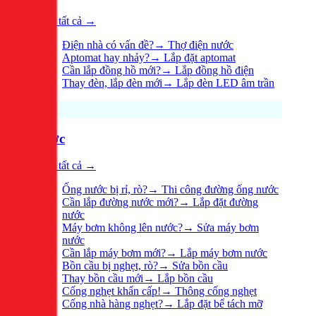
Xem tất cả →
Điện nhà có vấn đề?
→
Thợ điện nước
Aptomat hay nhảy?
→
Lắp đặt aptomat
Cần lắp đồng hồ mới?
→
Lắp đồng hồ điện
Thay đèn, lắp đèn mới
→
Lắp đèn LED âm trần
Nước
Xem tất cả →
Ống nước bị rỉ, rò?
→
Thi công đường ống nước
Cần lắp đường nước mới?
→
Lắp đặt đường
nước
Máy bơm không lên nước?
→
Sửa máy bơm
nước
Cần lắp máy bơm mới?
→
Lắp máy bơm nước
Bồn cầu bị nghẹt, rò?
→
Sửa bồn cầu
Thay bồn cầu mới
→
Lắp bồn cầu
Cống nghẹt khẩn cấp!
→
Thông cống nghẹt
Cống nhà hàng nghẹt?
→
Lắp đặt bể tách mỡ