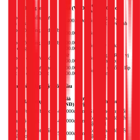
Đơn
Hạng mục
Giá (VNĐ)
Ghi chú
vị
Lắp đặt hệ thống nước
Ống cấp, xả,
1.400.000đ
công
nhà vệ sinh
thiết bị vệ sinh
Lắp đường ống và thiết bị
200.000đ
công
-
rửa nhà bếp
Lắp đường ống và thiết bị
200.000 -
công
Tùy độ khó
gia dụng
600.000đ
Từ
Ống PPR tới vị
Lắp đặt ống nước nóng
công
200.000đ
trí thiết bị
Lắp đặt máy nước nóng
300.000 -
Kết nối ống, lắp
công
mặt trời dưới 200 lít
500.000đ
đặt máy
Sửa chữa, lắp đặt bồn cầu
Giá
Đơn
Hạng mục
Ghi chú
(VNĐ)
vị
Thay két nước bồn cầu
400.000đ
công
Giá có thể thay đổi
Có thể thay đổi nếu
Thay bộ xả gạt
450.000đ
công
vật tư tốt
Thay bộ xả một nhấn
Có thể thay đổi nếu
550.000đ
công
(nhấn đơn)
vật tư tốt