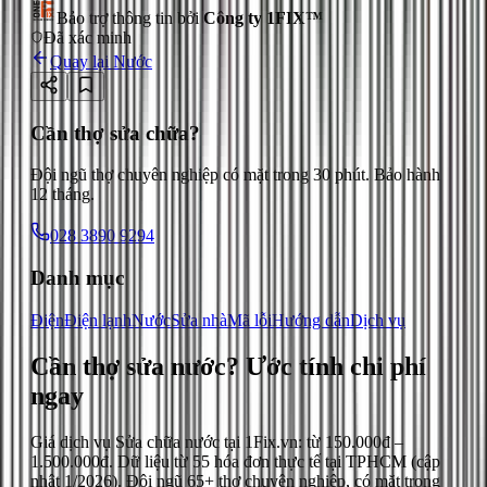
Bảo trợ thông tin bởi
Công ty 1FIX™
Đã xác minh
Quay lại
Nước
Cần thợ sửa chữa?
Đội ngũ thợ chuyên nghiệp có mặt trong 30 phút. Bảo hành
12 tháng.
028 3890 9294
Danh mục
Điện
Điện lạnh
Nước
Sửa nhà
Mã lỗi
Hướng dẫn
Dịch vụ
Cần thợ sửa nước?
Ước tính chi phí
ngay
Giá dịch vụ
Sửa chữa nước
tại 1Fix.vn: từ
150.000đ
–
1.500.000đ
. Dữ liệu từ
55
hóa đơn thực tế tại TPHCM (cập
nhật
1/2026
). Đội ngũ 65+ thợ chuyên nghiệp, có mặt trong