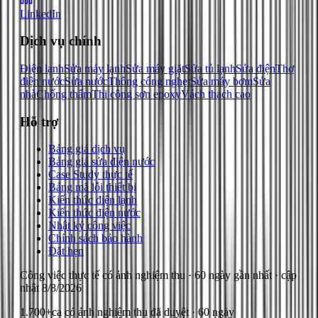
LinkedIn
Dịch vụ chính
Điện lạnh
Sửa máy lạnh
Sửa máy giặt
Sửa tủ lạnh
Sửa điện
Thợ
điện nước
Sửa nước
Thông cống nghẹt
Sửa máy bơm
Sửa
nhà
Chống thấm
Thi công sơn epoxy
Vách thạch cao
Hỗ trợ
Bảng giá dịch vụ
Bảng giá sửa điện nước
Case Study thực tế
Bảng mã lỗi thiết bị
Kiến thức điện lạnh
Kiến thức điện nước
Nhật ký công việc
Chính sách bảo hành
Đặt hẹn
Công việc thực tế có ảnh nghiệm thu
· 60 ngày gần nhất
· cập
nhật
8/8/2026
1.700+
ca có ảnh nghiệm thu đã duyệt · 60 ngày