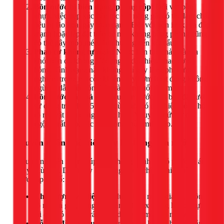
Bồn nước bị biến dạng, phồng rộp:
Đối với bồn
nhựa, việc tiếp xúc liên tục với nắng gắt có thể làm chất
liệu bị lão hóa, gây biến dạng. Đối với bồn inox, va đập
mạnh hoặc lắp đặt trên bề mặt không bằng phẳng cũng
có thể gây móp méo, ảnh hưởng đến kết cấu.
Phao cơ không tự ngắt:
Nước liên tục chảy tràn ra
khỏi bồn dù không sử dụng là dấu hiệu phao cơ đã
hỏng. Tình trạng này không chỉ gây lãng phí nước
nghiêm trọng mà còn khiến máy bơm hoạt động không
ngừng, dẫn đến tốn điện và giảm tuổi thọ máy.
Bồn nước đã quá cũ:
Nếu bồn nước nhà bạn đã được
sử dụng trên 10-15 năm, dù chưa có dấu hiệu hỏng hóc
rõ rệt, vật liệu cũng đã lão hóa. Nguy cơ nứt vỡ đột
ngột là rất cao, đặc biệt trong mùa mưa bão.
Nguyên nhân phổ biến gây hư hỏng bồn nước
Hiểu rõ nguyên nhân giúp bạn phòng tránh và có phương án
xử lý phù hợp. Dưới đây là những lý do chính khiến bồn
nước gặp sự cố:
Chất lượng vật liệu:
Sử dụng bồn nước giá rẻ, không
rõ nguồn gốc, hàng nhái làm từ inox mỏng hoặc nhựa
tái chế có độ bền rất thấp, dễ bị ăn mòn và nứt vỡ.
Lỗi lắp đặt kỹ thuật:
Vị trí lắp đặt không bằng phẳng,