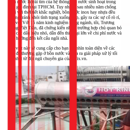
Bồn nước là trái tim của hệ thống cấp nước sinh hoạt trong
mỗi gia đình tại TPHCM. Tuy nhiên, sau nhiều năm chống
chọi với thời tiết khắc nghiệt, bồn nước inox hay nhựa đều
không tránh khỏi tình trạng xuống cấp, gây ra các sự cố rò rỉ,
nứt vỡ. Với 15 năm kinh nghiệm trong ngành, tôi, Trương
Công Việt Trân, đã chứng kiến nhiều trường hợp chủ quan bỏ
qua các dấu hiệu nhỏ, dẫn đến thiệt hại lớn về chi phí nước và
ảnh hưởng đến kết cấu ngôi nhà.
Bài viết này sẽ cung cấp cho bạn cái nhìn toàn diện về các
vấn đề thường gặp ở bồn nước và đưa ra giải pháp xử lý tối
ưu nhất từ đội ngũ chuyên gia của 1Fix.vn.