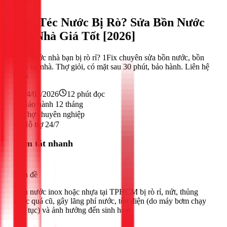
Nước
Rốn Téc Nước Bị Rò? Sửa Bồn Nước
Tại Nhà Giá Tốt [2026]
Bồn nước nhà bạn bị rò rỉ? 1Fix chuyên sửa bồn nước, bồn
inox tại nhà. Thợ giỏi, có mặt sau 30 phút, bảo hành. Liên hệ
1Fix
24/02/2026
12
phút đọc
Bảo hành 12 tháng
Thợ chuyên nghiệp
Hỗ trợ 24/7
Tóm tắt nhanh
Vấn đề
Bồn nước inox hoặc nhựa tại TPHCM bị rò rỉ, nứt, thủng
hoặc quá cũ, gây lãng phí nước, tốn điện (do máy bơm chạy
liên tục) và ảnh hưởng đến sinh hoạt.