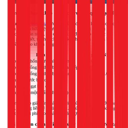
Bảng giá tham khảo các dịch vụ liên quan tại 1Fix
Lưu ý:
xem bảng giá
dưới đây dùng để tham khảo cho các
dịch vụ sửa chữa điện nước phổ biến. Đối với dịch vụ sửa
hoặc thay bồn nước, thợ của 1Fix sẽ đến khảo sát trực tiếp và
báo giá chi tiết, minh bạch trước khi thực hiện để đảm bảo
quyền lợi cho khách hàng.
Dịch vụ
Đơn giá (VNĐ)
Lắp đặt hệ thống nước nhà vệ sinh
1.400.000
Lắp đường ống và thiết bị rửa nhà bếp
200.000
Lắp đường ống và thiết bị gia dụng
200.000 - 600.000
Thay két nước bồn cầu
400.000
Thay bộ xả gạt bồn cầu
450.000
Thay bộ xả một nhấn (nhấn đơn)
550.000
Để nhận báo giá chính xác cho việc sửa chữa bồn nước của
bạn, vui lòng liên hệ hotline 1Fix. Chúng tôi cam kết không
phát sinh chi phí ngoài báo giá đã được duyệt.
Tại sao nên chọn 1Fix để xử lý sự cố bồn nước tại