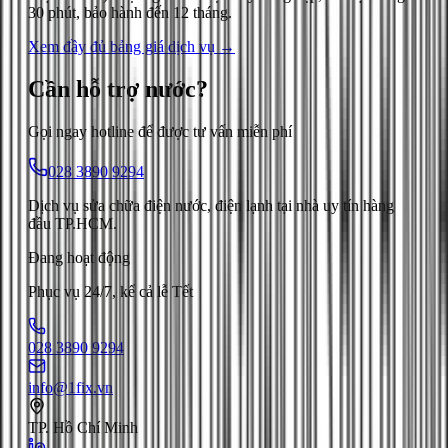
30 phút, bảo hành đến 12 tháng.
Xem đầy đủ bảng giá dịch vụ →
Cần hỗ trợ
nước
?
Gọi ngay hotline để được tư vấn miễn phí
028 3890 9294
Dịch vụ sửa chữa điện nước, điện lạnh tại nhà uy tín hàng
đầu TP.HCM.
Đang hoạt động
Phục vụ 24/7, kể cả lễ Tết
028 3890 9294
info@1fix.vn
TP. Hồ Chí Minh