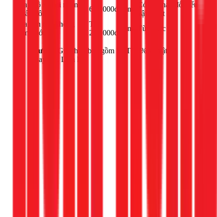
Thay bộ xả hai nhấn
Có thể thay đổi nếu
650.000đ
công
(nhấn đôi)
vật tư tốt
Sửa bồn cầu không
Từ
công
Tùy mức độ
bơm nước
250.000đ
Lưu ý:
Giá chưa bao gồm VAT 10% và vật tư
thay thế. Liên hệ