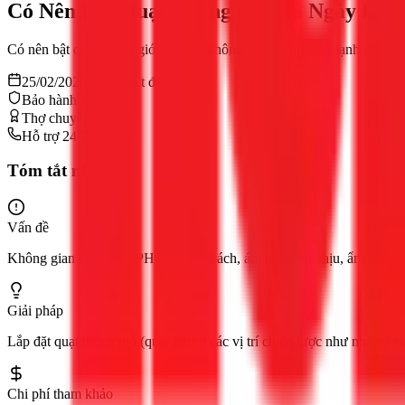
Có Nên Bật Quạt Thông Gió Cả Ngày Khô
Có nên bật quạt thông gió cả ngày không? & phòng máy lạnh có nên g
25/02/2026
10
phút đọc
Bảo hành 12 tháng
Thợ chuyên nghiệp
Hỗ trợ 24/7
Tóm tắt nhanh
Vấn đề
Không gian sống tại TPHCM bị bí bách, ám mùi khó chịu, ẩm mốc, oi
Giải pháp
Lắp đặt quạt thông gió (quạt hút) ở các vị trí chiến lược như nhà vệ 
Chi phí tham khảo