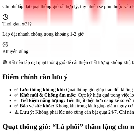
Chi phí lắp đặt quạt thông gió rất hợp lý, tuy nhiên sẽ phụ thuộc vào lo
Thời gian xử lý
Lắp đặt nhanh chóng trong khoảng 1-2 giờ.
Khuyên dùng
🟢 Rất nên lắp đặt quạt thông gió để cải thiện chất lượng không khí, 
Điểm chính cần lưu ý
✅
Lưu thông không khí:
Quạt thông gió giúp trao đổi không 
✅
Khử mùi & Chống ẩm mốc:
Cực kỳ hiệu quả trong việc lo
✅
Tiết kiệm năng lượng:
Tiêu thụ ít điện hơn đáng kể so với 
✅
Bảo vệ sức khỏe:
Không khí trong lành giúp giảm nguy cơ m
⚠️
Lưu ý:
Không phải lúc nào cũng cần bật quạt 24/7. Chỉ nên b
Quạt thông gió: “Lá phổi” thầm lặng cho