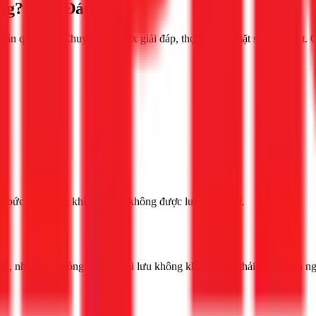
ng? Giải Đáp
ắn quạt hút? Chuyên gia 1Fix giải đáp, thợ giỏi, có mặt sau 30 phút.
 bức do không khí tù đọng, không được lưu thông tốt.
sinh, nhà bếp, phòng ngủ để đối lưu không khí, hút khí thải, hơi ẩm ra 