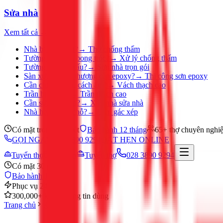
Sửa nhà
Xem tất cả →
Nhà bị thấm dột?
→
Thợ chống thấm
Tường ẩm mốc, bong tróc?
→
Xử lý chống thấm
Tường nhà cũ, xấu?
→
Sơn nhà trọn gói
Sàn xưởng, sân thượng cần epoxy?
→
Thi công sơn epoxy
Cần chia phòng, cách âm?
→
Vách thạch cao
Trần bị ố, nứt?
→
Trần thạch cao
Cần sửa nhà gấp?
→
Xây nhà sửa nhà
Nhà hẹp, thiếu chỗ?
→
Làm gác xép
Có mặt trong 30 phút
Bảo hành 12 tháng
65+ thợ chuyên nghi
GỌI NGAY 028 3890 9294
ĐẶT HẸN ONLINE
Tuyển thợ
Đặt hẹn
Tuyển thợ
028 3890 9294
Có mặt 30 phút
Bảo hành 12 tháng
Phục vụ 24/7
300,000+ khách hàng tin dùng
Trang chủ
Khác