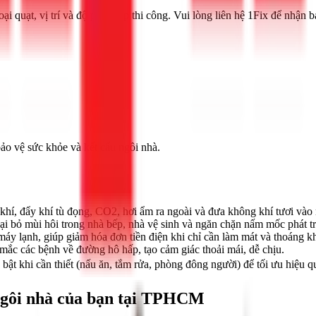
ại quạt, vị trí và độ phức tạp thi công. Vui lòng liên hệ 1Fix để nhận bá
bảo vệ sức khỏe và kết cấu ngôi nhà.
khí, đẩy khí tù đọng, CO2, hơi ẩm ra ngoài và đưa không khí tươi vào 
ại bỏ mùi hôi trong nhà bếp, nhà vệ sinh và ngăn chặn nấm mốc phát tr
máy lạnh, giúp giảm hóa đơn tiền điện khi chỉ cần làm mát và thoáng kh
ắc các bệnh về đường hô hấp, tạo cảm giác thoải mái, dễ chịu.
ật khi cần thiết (nấu ăn, tắm rửa, phòng đông người) để tối ưu hiệu qu
 ngôi nhà của bạn tại TPHCM