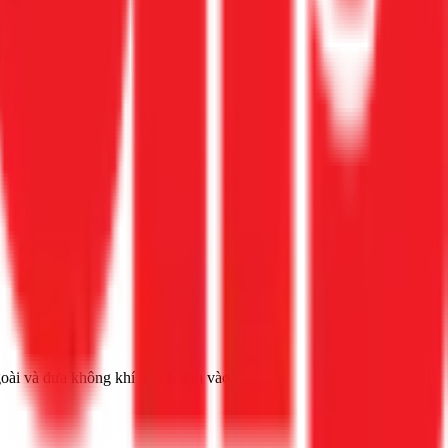
 Gọi Gọi ngay 1Fix
ngoài và đưa không khí trong lành vào.