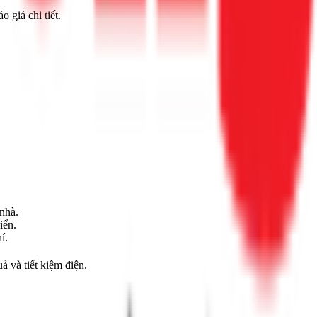
o giá chi tiết.
nhà.
iển.
í.
ả và tiết kiệm điện.