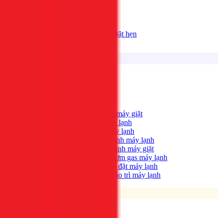
Bảng giá
Tất cả dịch vụ
Đặt hẹn
Dịch vụ
Tìm kiếm...
⌘K
Điện lạnh
Xem tất cả →
Máy giặt không quay?
→
Sửa máy giặt
Tủ lạnh không lạnh?
→
Sửa tủ lạnh
Máy lạnh hết lạnh?
→
Sửa máy lạnh
Máy lạnh có mùi hôi?
→
Vệ sinh máy lạnh
Máy giặt bẩn, có mùi?
→
Vệ sinh máy giặt
Máy lạnh yếu, thiếu gas?
→
Bơm gas máy lạnh
Cần lắp máy lạnh mới?
→
Lắp đặt máy lạnh
Bảo trì định kỳ máy lạnh
→
Bảo trì máy lạnh
Điện