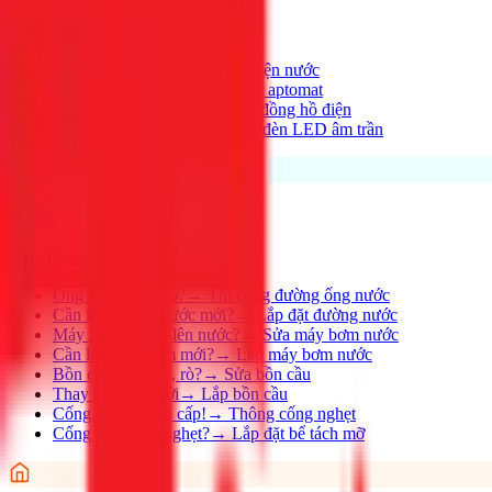
Xem tất cả →
Điện nhà có vấn đề?
→
Thợ điện nước
Aptomat hay nhảy?
→
Lắp đặt aptomat
Cần lắp đồng hồ mới?
→
Lắp đồng hồ điện
Thay đèn, lắp đèn mới
→
Lắp đèn LED âm trần
Nước
Xem tất cả →
Ống nước bị rỉ, rò?
→
Thi công đường ống nước
Cần lắp đường nước mới?
→
Lắp đặt đường nước
Máy bơm không lên nước?
→
Sửa máy bơm nước
Cần lắp máy bơm mới?
→
Lắp máy bơm nước
Bồn cầu bị nghẹt, rò?
→
Sửa bồn cầu
Thay bồn cầu mới
→
Lắp bồn cầu
Cống nghẹt khẩn cấp!
→
Thông cống nghẹt
Cống nhà hàng nghẹt?
→
Lắp đặt bể tách mỡ