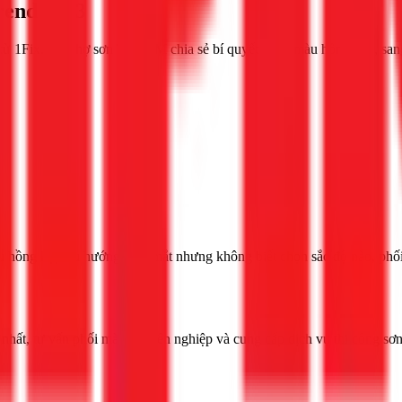
rend 2023
ừ 1Fix.vn! Thợ sơn TPHCM chia sẻ bí quyết chọn màu hồng đẹp, san
ồng hợp xu hướng, đẹp mắt nhưng không biết chọn sắc độ nào, phối m
hất, tư vấn phối màu chuyên nghiệp và cung cấp dịch vụ thi công sơn 