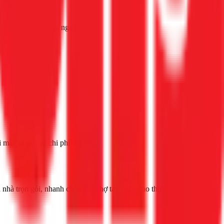
g, không sến. Xem ngay!
àu ra sao và chi phí thế nào.
nhà trọn gói, nhanh chóng do thợ tay nghề cao thực hiện.