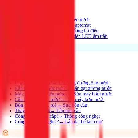
Xem tất cả →
Điện nhà có vấn đề?
→
Thợ điện nước
Aptomat hay nhảy?
→
Lắp đặt aptomat
Cần lắp đồng hồ mới?
→
Lắp đồng hồ điện
Thay đèn, lắp đèn mới
→
Lắp đèn LED âm trần
Nước
Xem tất cả →
Ống nước bị rỉ, rò?
→
Thi công đường ống nước
Cần lắp đường nước mới?
→
Lắp đặt đường nước
Máy bơm không lên nước?
→
Sửa máy bơm nước
Cần lắp máy bơm mới?
→
Lắp máy bơm nước
Bồn cầu bị nghẹt, rò?
→
Sửa bồn cầu
Thay bồn cầu mới
→
Lắp bồn cầu
Cống nghẹt khẩn cấp!
→
Thông cống nghẹt
Cống nhà hàng nghẹt?
→
Lắp đặt bể tách mỡ