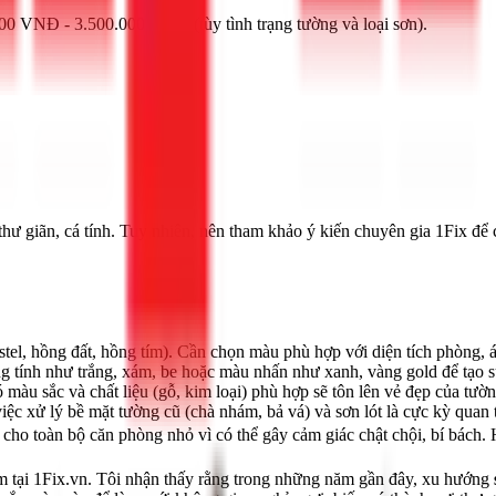
00 VNĐ - 3.500.000 VNĐ (tùy tình trạng tường và loại sơn).
hư giãn, cá tính. Tuy nhiên, nên tham khảo ý kiến chuyên gia 1Fix để 
stel, hồng đất, hồng tím). Cần chọn màu phù hợp với diện tích phòng, 
 tính như trắng, xám, be hoặc màu nhấn như xanh, vàng gold để tạo s
 màu sắc và chất liệu (gỗ, kim loại) phù hợp sẽ tôn lên vẻ đẹp của tườ
ệc xử lý bề mặt tường cũ (chà nhám, bả vá) và sơn lót là cực kỳ quan 
ho toàn bộ căn phòng nhỏ vì có thể gây cảm giác chật chội, bí bách. 
 tại 1Fix.vn. Tôi nhận thấy rằng trong những năm gần đây, xu hướng