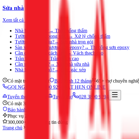
Sửa nhà
Xem tất cả →
Nhà bị thấm dột?
→
Thợ chống thấm
Tường ẩm mốc, bong tróc?
→
Xử lý chống thấm
Tường nhà cũ, xấu?
→
Sơn nhà trọn gói
Sàn xưởng, sân thượng cần epoxy?
→
Thi công sơn epoxy
Cần chia phòng, cách âm?
→
Vách thạch cao
Trần bị ố, nứt?
→
Trần thạch cao
Cần sửa nhà gấp?
→
Xây nhà sửa nhà
Nhà hẹp, thiếu chỗ?
→
Làm gác xép
Có mặt trong 30 phút
Bảo hành 12 tháng
65+ thợ chuyên nghi
GỌI NGAY 028 3890 9294
ĐẶT HẸN ONLINE
Tuyển thợ
Đặt hẹn
Tuyển thợ
028 3890 9294
Có mặt 30 phút
Bảo hành 12 tháng
Phục vụ 24/7
300,000+ khách hàng tin dùng
Trang chủ
Sửa nhà