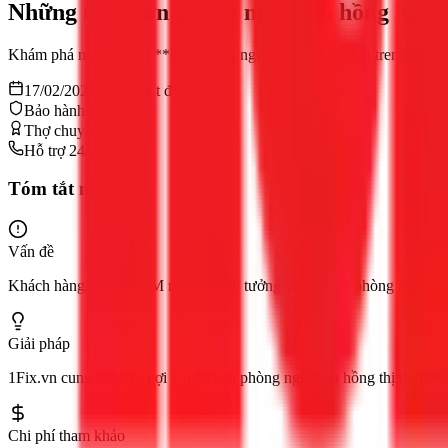
Những mẫu sơn phòng ngủ màu hồng hot t
Khám phá những mẫu **sơn phòng ngủ màu hồng** hot trend 2023 t
17/02/2026
12
phút đọc
Bảo hành 12 tháng
Thợ chuyên nghiệp
Hỗ trợ 24/7
Tóm tắt nhanh
Vấn đề
Khách hàng tại TPHCM muốn tìm ý tưởng và thợ sơn phòng ngủ màu h
Giải pháp
1Fix.vn cung cấp các gợi ý mẫu sơn phòng ngủ màu hồng thịnh hành n
Chi phí tham khảo