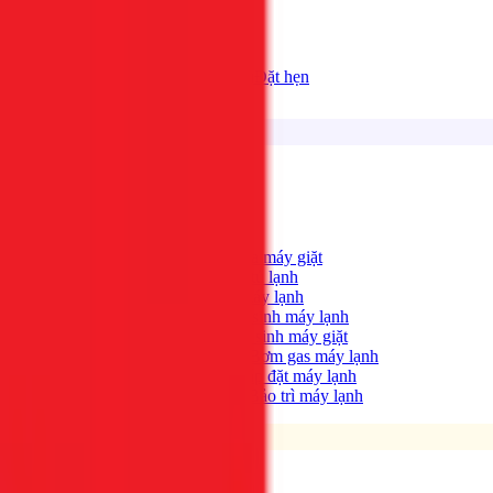
Bảng giá
Tất cả dịch vụ
Đặt hẹn
Dịch vụ
Tìm kiếm...
⌘K
Điện lạnh
Xem tất cả →
Máy giặt không quay?
→
Sửa máy giặt
Tủ lạnh không lạnh?
→
Sửa tủ lạnh
Máy lạnh hết lạnh?
→
Sửa máy lạnh
Máy lạnh có mùi hôi?
→
Vệ sinh máy lạnh
Máy giặt bẩn, có mùi?
→
Vệ sinh máy giặt
Máy lạnh yếu, thiếu gas?
→
Bơm gas máy lạnh
Cần lắp máy lạnh mới?
→
Lắp đặt máy lạnh
Bảo trì định kỳ máy lạnh
→
Bảo trì máy lạnh
Điện