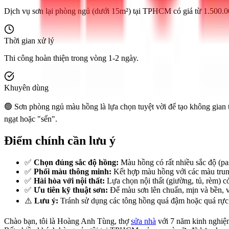
Dịch vụ sơn lại phòng ngủ (dưới 15m²) tại TPHCM có giá từ 1.500.0
Thời gian xử lý
Thi công hoàn thiện trong vòng 1-2 ngày.
Khuyên dùng
🟢 Sơn phòng ngủ màu hồng là lựa chọn tuyệt vời để tạo không gian t
ngạt hoặc "sến".
Điểm chính cần lưu ý
✅
Chọn đúng sắc độ hồng:
Màu hồng có rất nhiều sắc độ (pa
✅
Phối màu thông minh:
Kết hợp màu hồng với các màu trung
✅
Hài hòa với nội thất:
Lựa chọn nội thất (giường, tủ, rèm) có
✅
Ưu tiên kỹ thuật sơn:
Để màu sơn lên chuẩn, mịn và bền, vi
⚠️
Lưu ý:
Tránh sử dụng các tông hồng quá đậm hoặc quá rực c
Chào bạn, tôi là Hoàng Anh Tùng, thợ
sửa nhà
với 7 năm kinh nghiệm