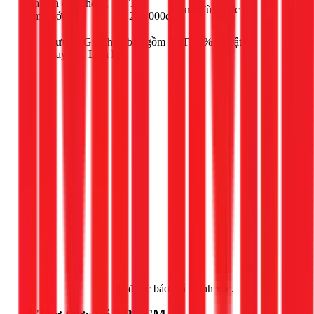
Sửa bồn cầu không
Từ
công
Tùy mức độ
bơm nước
250.000đ
Lưu ý:
Giá chưa bao gồm VAT 10% và vật tư
thay thế. Liên hệ
Gọi ngay 1Fix
để được báo giá chính xác.