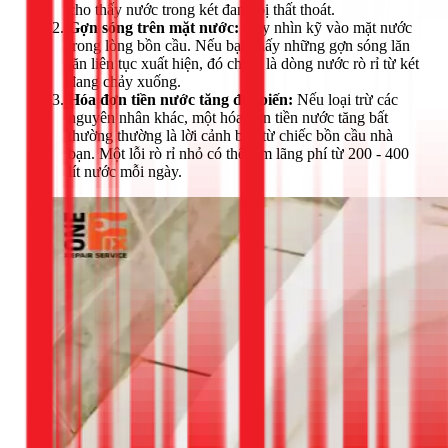
cho thấy nước trong két đang bị thất thoát.
Gợn sóng trên mặt nước:
Hãy nhìn kỹ vào mặt nước
trong lòng bồn cầu. Nếu bạn thấy những gợn sóng lăn
tăn liên tục xuất hiện, đó chính là dòng nước rò rỉ từ két
đang chảy xuống.
Hóa đơn tiền nước tăng đột biến:
Nếu loại trừ các
nguyên nhân khác, một hóa đơn tiền nước tăng bất
thường thường là lời cảnh báo từ chiếc bồn cầu nhà
bạn. Một lỗi rò rỉ nhỏ có thể làm lãng phí từ 200 - 400
lít nước mỗi ngày.