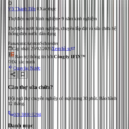
Võ Thành Tiến
Xác thực
Thợ điện nước kinh nghiệm
•
9
năm kinh nghiệm
Thợ điện nước kinh nghiệm, chuyên lắp đặt và sửa chữa hệ
thống điện nước dân dụng
Panasonic
Ariston
Schneider
Cập nhật:
25/02/2026
Xem hồ sơ
Bảo trợ thông tin bởi
Công ty 1FIX™
Đã xác minh
Quay lại
Nước
Cần thợ sửa chữa?
Đội ngũ thợ chuyên nghiệp có mặt trong 30 phút. Bảo hành
12 tháng.
028 3890 9294
Danh mục