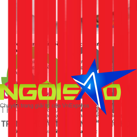
Hướng dẫn tự sửa bồn cầu bị chảy nước tại nhà
(Chi tiết từ A-Z)
Đừng vội gọi thợ! Với các dụng cụ cơ bản, bạn hoàn toàn có
thể tự mình giải quyết 80% các trường hợp. Hãy làm theo các
bước sau:
Bước 1: Chuẩn bị và ngắt nước
Dụng cụ:
Kìm, mỏ lết, tua vít, một miếng bọt biển
hoặc khăn khô.
Thao tác:
Tìm van khóa nước trên tường (thường phía
sau hoặc bên cạnh bồn cầu) và vặn theo chiều kim
đồng hồ để khóa lại. Sau đó, nhấn xả hết nước trong
két. Dùng khăn thấm khô phần nước còn lại dưới đáy.
Bước 2: Kiểm tra và điều chỉnh phao nước