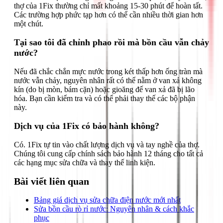
thợ của 1Fix thường chỉ mất khoảng 15-30 phút để hoàn tất.
Các trường hợp phức tạp hơn có thể cần nhiều thời gian hơn
một chút.
Tại sao tôi đã chỉnh phao rồi mà bồn cầu vẫn chảy
nước?
Nếu đã chắc chắn mực nước trong két thấp hơn ống tràn mà
nước vẫn chảy, nguyên nhân rất có thể nằm ở van xả không
kín (do bị mòn, bám cặn) hoặc gioăng đế van xả đã bị lão
hóa. Bạn cần kiểm tra và có thể phải thay thế các bộ phận
này.
Dịch vụ của 1Fix có bảo hành không?
Có. 1Fix tự tin vào chất lượng dịch vụ và tay nghề của thợ.
Chúng tôi cung cấp chính sách bảo hành 12 tháng cho tất cả
các hạng mục sửa chữa và thay thế linh kiện.
Bài viết liên quan
Bảng giá dịch vụ sửa chữa điện nước mới nhất
Sửa bồn cầu rò rỉ nước: Nguyên nhân & cách khắc
phục