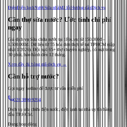
Điện
Điện lạnh
Nước
Sửa nhà
Mã lỗi
Hướng dẫn
Dịch vụ
Cần thợ sửa nước?
Ước tính chi phí
ngay
Giá dịch vụ
Sửa chữa nước
tại 1Fix.vn: từ
150.000đ
–
1.500.000đ
. Dữ liệu từ
55
hóa đơn thực tế tại TPHCM (cập
nhật
1/2026
). Đội ngũ 65+ thợ chuyên nghiệp, có mặt trong
30 phút, bảo hành đến 12 tháng.
Xem đầy đủ bảng giá dịch vụ →
Cần hỗ trợ
nước
?
Gọi ngay hotline để được tư vấn miễn phí
028 3890 9294
Dịch vụ sửa chữa điện nước, điện lạnh tại nhà uy tín hàng
đầu TP.HCM.
Đang hoạt động