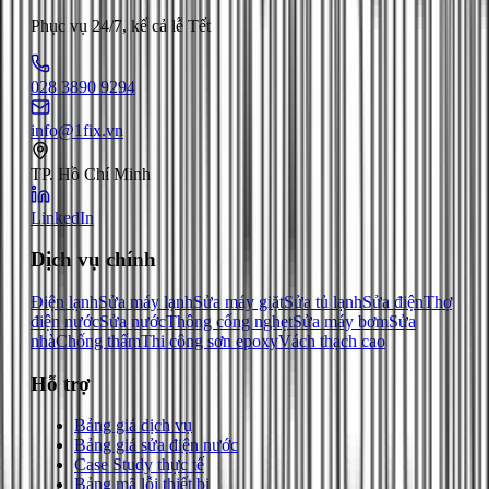
Phục vụ 24/7, kể cả lễ Tết
028 3890 9294
info@1fix.vn
TP. Hồ Chí Minh
LinkedIn
Dịch vụ chính
Điện lạnh
Sửa máy lạnh
Sửa máy giặt
Sửa tủ lạnh
Sửa điện
Thợ
điện nước
Sửa nước
Thông cống nghẹt
Sửa máy bơm
Sửa
nhà
Chống thấm
Thi công sơn epoxy
Vách thạch cao
Hỗ trợ
Bảng giá dịch vụ
Bảng giá sửa điện nước
Case Study thực tế
Bảng mã lỗi thiết bị