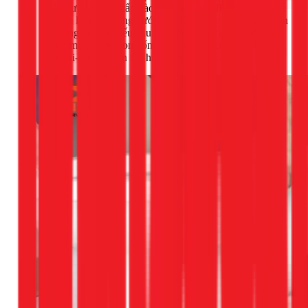
dẫn nước từ van cấp vào ống xả tràn. Nhiệm vụ của nó
là nạp lại một lượng nước vào lòng bồn cầu để tạo "con
thỏ" ngăn mùi. Nếu đầu ống này bị cắm sâu xuống
dưới mực nước trong ống tràn, nó sẽ tạo ra một hiệu
ứng xi-phông, liên tục hút nước từ két ra ngoài.