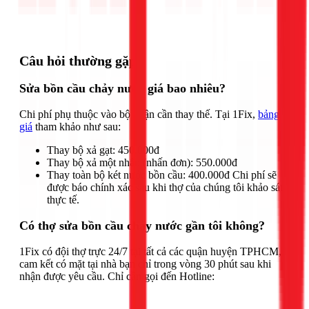
Gọi ngay 1Fix
Câu hỏi thường gặp
Sửa bồn cầu chảy nước giá bao nhiêu?
Chi phí phụ thuộc vào bộ phận cần thay thế. Tại 1Fix,
bảng
giá
tham khảo như sau:
Thay bộ xả gạt: 450.000đ
Thay bộ xả một nhấn (nhấn đơn): 550.000đ
Thay toàn bộ két nước bồn cầu: 400.000đ Chi phí sẽ
được báo chính xác sau khi thợ của chúng tôi khảo sát
thực tế.
Có thợ sửa bồn cầu chảy nước gần tôi không?
1Fix có đội thợ trực 24/7 tại tất cả các quận huyện TPHCM,
cam kết có mặt tại nhà bạn chỉ trong vòng 30 phút sau khi
nhận được yêu cầu. Chỉ cần gọi đến Hotline: