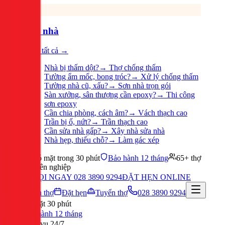
Sửa nhà
Xem tất cả →
Nhà bị thấm dột?
→
Thợ chống thấm
Tường ẩm mốc, bong tróc?
→
Xử lý chống thấm
Tường nhà cũ, xấu?
→
Sơn nhà trọn gói
Sàn xưởng, sân thượng cần epoxy?
→
Thi công
sơn epoxy
Cần chia phòng, cách âm?
→
Vách thạch cao
Trần bị ố, nứt?
→
Trần thạch cao
Cần sửa nhà gấp?
→
Xây nhà sửa nhà
Nhà hẹp, thiếu chỗ?
→
Làm gác xép
Có mặt trong 30 phút
Bảo hành 12 tháng
65+ thợ
chuyên nghiệp
GỌI NGAY 028 3890 9294
ĐẶT HẸN ONLINE
Tuyển thợ
Đặt hẹn
Tuyển thợ
028 3890 9294
Có mặt 30 phút
Bảo hành 12 tháng
Phục vụ 24/7