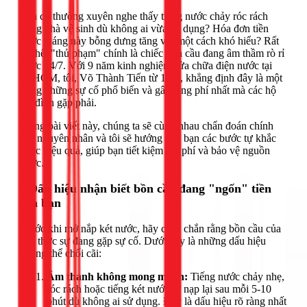
Bạn có thường xuyên nghe thấy tiếng nước chảy róc rách
trong nhà vệ sinh dù không ai vừa sử dụng? Hóa đơn tiền
nước tháng này bỗng dưng tăng vọt một cách khó hiểu? Rất
có thể, "thủ phạm" chính là chiếc bồn cầu đang âm thầm rò rỉ
nước 24/7. Với 9 năm kinh nghiệm sửa chữa điện nước tại
TPHCM, tôi, Võ Thành Tiến từ 1Fix, khẳng định đây là một
trong những sự cố phổ biến và gây lãng phí nhất mà các hộ
gia đình gặp phải.
Trong bài viết này, chúng ta sẽ cùng nhau chẩn đoán chính
xác nguyên nhân và tôi sẽ hướng dẫn bạn các bước tự khắc
phục hiệu quả, giúp bạn tiết kiệm chi phí và bảo vệ nguồn
nước.
3 Dấu hiệu nhận biết bồn cầu đang "ngốn" tiền
của bạn
Trước khi mở nắp két nước, hãy chắc chắn rằng bồn cầu của
bạn thực sự đang gặp sự cố. Dưới đây là những dấu hiệu
không thể chối cãi:
Âm thanh không mong muốn:
Tiếng nước chảy nhẹ,
róc rách hoặc tiếng két nước tự nạp lại sau mỗi 5-10
phút dù không ai sử dụng. Đây là dấu hiệu rõ ràng nhất