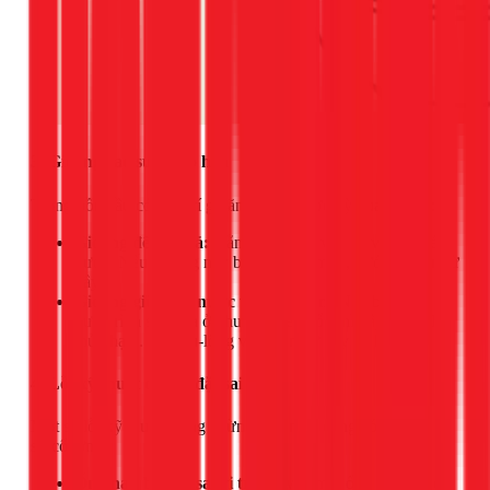
3. Gioăng cao su bị lão hóa
Trong bồn cầu có 2 vị trí gioăng cao su cực kỳ quan trọng:
Gioăng đế van xả:
Nằm giữa cụm van xả và đáy két
nước. Nếu gioăng này bị nứt hoặc mủn, nước sẽ rò rỉ từ
đây.
Gioăng giữa két nước và thân bồn:
Nếu bạn thấy
nước rỉ ra sàn nhà ở khu vực tiếp nối, thì đây chính là
thủ phạm. Cặp bu-lông và gioăng ở đây đã bị hỏng.
4. Lỗi kỹ thuật do lắp đặt sai
Một số lỗi kỹ thuật tưởng chừng nhỏ nhặt cũng có thể gây ra
sự cố lớn.
Ống nạp bù đặt sai vị trí:
Đây là một ống nhựa nhỏ