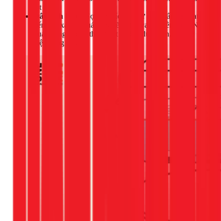
lọt qua.
Dây xích bị lỗi:
Sợi dây xích nối từ nút nhấn/cần gạt
đến van xả nếu quá căng sẽ khiến van bị kênh lên. Nếu
quá chùng, nó có thể bị kẹt xuống dưới van, cản trở
việc đóng kín.