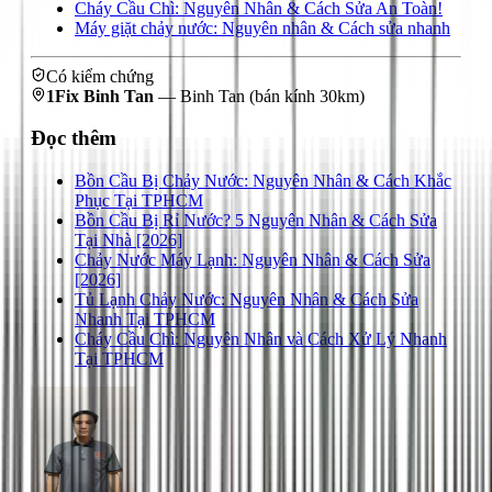
Cháy Cầu Chì: Nguyên Nhân & Cách Sửa An Toàn!
Máy giặt chảy nước: Nguyên nhân & Cách sửa nhanh
Có kiểm chứng
1Fix Binh Tan
—
Binh Tan
(bán kính 30km)
Đọc thêm
Bồn Cầu Bị Chảy Nước: Nguyên Nhân & Cách Khắc
Phục Tại TPHCM
Bồn Cầu Bị Rỉ Nước? 5 Nguyên Nhân & Cách Sửa
Tại Nhà [2026]
Chảy Nước Máy Lạnh: Nguyên Nhân & Cách Sửa
[2026]
Tủ Lạnh Chảy Nước: Nguyên Nhân & Cách Sửa
Nhanh Tại TPHCM
Cháy Cầu Chì: Nguyên Nhân và Cách Xử Lý Nhanh
Tại TPHCM