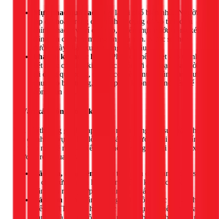
Mực phao quá cao:
Đây là lỗi phổ biến nhất. Người
lắp đặt hoặc trong quá trình sử dụng đã vô tình điều
chỉnh phao ở vị trí quá cao, khiến mực nước trong két
dâng lên cao hơn miệng ống xả tràn. Nước sẽ theo
đường này chảy xuống lòng bồn cầu.
Phao bị kẹt hoặc hỏng:
Phao có thể bị kẹt vào thành
két hoặc các linh kiện khác. Đối với các loại phao đời
cũ dạng quả bóng, chúng có thể bị nứt, thủng làm nước
chui vào bên trong, khiến phao không thể nổi lên để
đóng van cấp.
2. Van xả không đóng kín
Van xả (thường gọi là flapper) là một miếng cao su hoặc nhựa
dẻo có nhiệm vụ bịt kín lỗ xả ở đáy két nước. Khi bạn nhấn
nút, van này sẽ mở ra. Nếu nó không đóng kín lại sau khi xả,
nước sẽ rò rỉ qua đây.
Lão hóa, cong vênh:
Sau thời gian dài, van cao su sẽ
bị chai cứng, mòn hoặc cong vênh, không còn khả
năng tạo ra một lớp đệm kín hoàn hảo.
Bám cặn bẩn:
Cặn khoáng từ nguồn nước cứng (phổ
biến tại TPHCM) hoặc các mảnh vụn có thể kẹt giữa
van xả và miệng lỗ xả, tạo ra một khe hở nhỏ cho nước