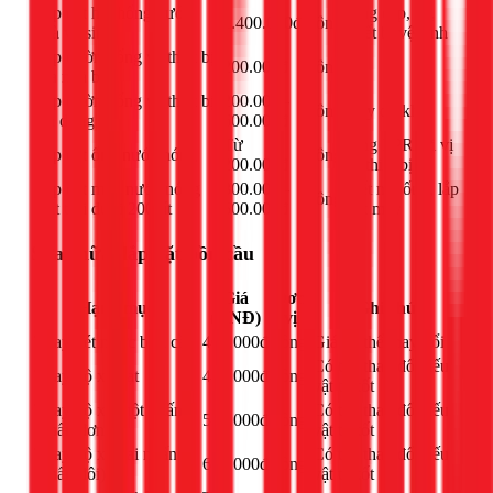
Lắp đặt hệ thống nước
Ống cấp, xả,
1.400.000đ
công
nhà vệ sinh
thiết bị vệ sinh
Lắp đường ống và thiết bị
200.000đ
công
-
rửa nhà bếp
Lắp đường ống và thiết bị
200.000 -
công
Tùy độ khó
gia dụng
600.000đ
Từ
Ống PPR tới vị
Lắp đặt ống nước nóng
công
200.000đ
trí thiết bị
Lắp đặt máy nước nóng
300.000 -
Kết nối ống, lắp
công
mặt trời dưới 200 lít
500.000đ
đặt máy
Sửa chữa, lắp đặt bồn cầu
Giá
Đơn
Hạng mục
Ghi chú
(VNĐ)
vị
Thay két nước bồn cầu
400.000đ
công
Giá có thể thay đổi
Có thể thay đổi nếu
Thay bộ xả gạt
450.000đ
công
vật tư tốt
Thay bộ xả một nhấn
Có thể thay đổi nếu
550.000đ
công
(nhấn đơn)
vật tư tốt
Thay bộ xả hai nhấn
Có thể thay đổi nếu
650.000đ
công
(nhấn đôi)
vật tư tốt