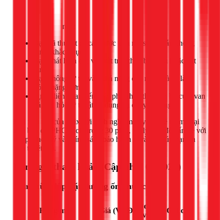
Gọi ngay 1Fix
nếu:
Bạn đã thử tất cả các bước trên mà sự cố vẫn không
được khắc phục.
Bạn phát hiện các vết nứt trên thân bồn cầu hoặc két
nước.
Bạn không tự tin vào khả năng của mình và sợ làm
hỏng nặng hơn.
Sự cố liên quan đến việc phải thay thế toàn bộ cụm van
xả, đòi hỏi kỹ thuật và dụng cụ chuyên dụng.
Đội ngũ thợ của 1Fix với kinh nghiệm dày dặn sẽ có mặt tại
nhà bạn ở TPHCM chỉ trong 30 phút, xử lý triệt để vấn đề với
chi phí hợp lý và chính sách bảo hành rõ ràng, giúp bạn an
tâm tuyệt đối.
Bảng giá tham khảo (Cập nhật 03/2026)
Sửa chữa, lắp đặt đường ống nước
Đơn
Hạng mục
Giá (VNĐ)
Ghi chú
vị