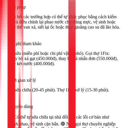
Giải pháp
Hầu hết các trường hợp có thể tự khắc phục bằng cách kiểm
tra và điều chỉnh lại phao nước cho đúng mực, vệ sinh hoặc
thay thế van xả, siết lại ốc hoặc thay gioăng cao su đã lão hóa.
Chi phí tham khảo
Tự sửa (miễn phí hoặc chi phí vật tư nhỏ). Gọi thợ 1Fix:
Thay bộ xả gạt (450.000đ), thay bộ xả nhấn đơn (550.000đ),
thay két nước (400.000đ).
Thời gian xử lý
Tự sửa chữa (20-45 phút). Thợ 1Fix xử lý (15-30 phút).
Khuyên dùng
🟢 Có thể tự sửa chữa tại nhà đối với các lỗi cơ bản như
chỉnh phao, vệ sinh cặn bẩn. 🔴 Nên gọi thợ chuyên nghiệp