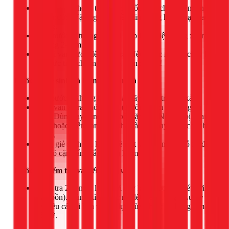
Dùng tua vít hoặc tay vặn con ốc điều chỉnh trên đỉnh
phao nước. Vặn ngược chiều kim đồng hồ để hạ phao
xuống.
Mực nước lý tưởng là phải thấp hơn miệng ống xả tràn
khoảng 2-3cm.
Mở lại van nước để kiểm tra. Nếu nước ngừng chảy khi
đạt mức tiêu chuẩn, bạn đã thành công!
Bước 3: Vệ sinh và kiểm tra van xả
Nếu bước 2 không hiệu quả, hãy kiểm tra van xả.
Tháo van xả ra khỏi ngàm (thường nằm trên ống xả
tràn). Dùng tay cảm nhận bề mặt van. Nếu nó bị chai
cứng hoặc biến dạng, tốt nhất là nên thay mới (chi phí
rất rẻ).
Dùng giẻ sạch lau kỹ cả bề mặt van và miệng lỗ xả để
loại bỏ cặn bẩn. Lắp lại và kiểm tra.
Bước 4: Kiểm tra và siết lại ốc vít
Kiểm tra 2 con ốc lớn dưới đáy két nước (nối két với
thân bồn). Dùng kìm hoặc mỏ lết siết chặt lại. Lưu ý
siết đều cả hai bên và với lực vừa phải để không làm
nứt sứ.