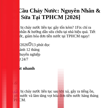
Nước
Bồn Cầu Chảy Nước: Nguyên Nhân &
Cách Sửa Tại TPHCM [2026]
Bồn cầu bị chảy nước liên tục gây tốn kém? 1Fix chỉ ra
nguyên nhân & hướng dẫn sửa chữa tại nhà hiệu quả. Tiết
kiệm nước, giảm hóa đơn tiền nước tại TPHCM ngay!
25/02/2026
13
phút đọc
Bảo hành 12 tháng
Thợ chuyên nghiệp
Hỗ trợ 24/7
Tóm tắt nhanh
Vấn đề
Bồn cầu
bị chảy nước liên tục sau khi xả, gây ra tiếng ồn,
lãng phí nước và làm tăng vọt hóa đơn tiền nước hàng tháng
tại TPHCM.