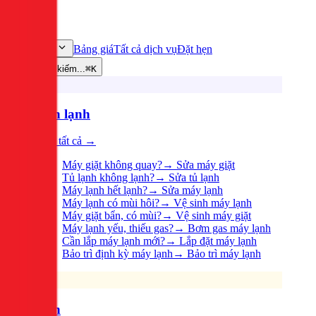
Bảng giá
Tất cả dịch vụ
Đặt hẹn
Dịch vụ
Tìm kiếm...
⌘K
Điện lạnh
Xem tất cả →
Máy giặt không quay?
→
Sửa máy giặt
Tủ lạnh không lạnh?
→
Sửa tủ lạnh
Máy lạnh hết lạnh?
→
Sửa máy lạnh
Máy lạnh có mùi hôi?
→
Vệ sinh máy lạnh
Máy giặt bẩn, có mùi?
→
Vệ sinh máy giặt
Máy lạnh yếu, thiếu gas?
→
Bơm gas máy lạnh
Cần lắp máy lạnh mới?
→
Lắp đặt máy lạnh
Bảo trì định kỳ máy lạnh
→
Bảo trì máy lạnh
Điện