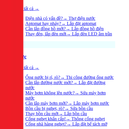
Xem tất cả →
Điện nhà có vấn đề?
→
Thợ điện nước
Aptomat hay nhảy?
→
Lắp đặt aptomat
Cần lắp đồng hồ mới?
→
Lắp đồng hồ điện
Thay đèn, lắp đèn mới
→
Lắp đèn LED âm trần
Nước
Xem tất cả →
Ống nước bị rỉ, rò?
→
Thi công đường ống nước
Cần lắp đường nước mới?
→
Lắp đặt đường
nước
Máy bơm không lên nước?
→
Sửa máy bơm
nước
Cần lắp máy bơm mới?
→
Lắp máy bơm nước
Bồn cầu bị nghẹt, rò?
→
Sửa bồn cầu
Thay bồn cầu mới
→
Lắp bồn cầu
Cống nghẹt khẩn cấp!
→
Thông cống nghẹt
Cống nhà hàng nghẹt?
→
Lắp đặt bể tách mỡ