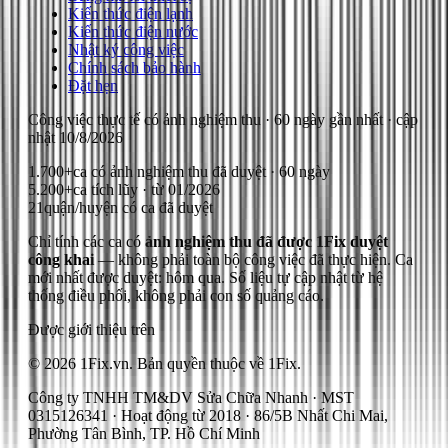
Kiến thức điện lạnh
Kiến thức điện nước
Nhật ký công việc
Chính sách bảo hành
Đặt hẹn
Công việc thực tế có ảnh nghiệm thu
· 60 ngày gần nhất
· cập
nhật
10/8/2026
1.700+
ca có ảnh nghiệm thu đã duyệt · 60 ngày
5.200+
ca tích lũy · từ 01/2026
21
quận/huyện có ca đã duyệt
Chỉ tính các ca có
ảnh nghiệm thu đã được 1Fix duyệt
công khai
— không phải toàn bộ công việc đã thực hiện.
Ca
mới nhất được duyệt: hôm qua.
Số liệu tự cập nhật từ hệ
thống điều phối, không phải con số quảng cáo.
Được giới thiệu trên
© 2026 1Fix.vn. Bản quyền thuộc về 1Fix.
Công ty TNHH TM&DV Sửa Chữa Nhanh · MST
0315126341 · Hoạt động từ 2018 · 86/5B Nhất Chi Mai,
Phường Tân Bình, TP. Hồ Chí Minh