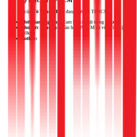
📍 Thợ trực tại TPHCM
Đội thợ của
Võ Thành Tiến
đang trực tại TPHCM.
Thời gian đáp ứng:
Cam kết có mặt trong
30 phút
Khu vực phục vụ:
Toàn bộ TP.HCM và vùng lân cận
(50km)
Hotline: