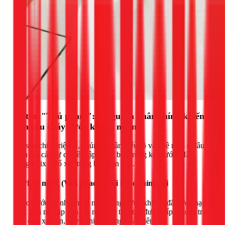
Đi tìm "Thủ phạm": 4 Nguyên nhân chính khiến
bồn cầu chảy nước không ngừng
Để sửa chữa triệt để, chúng ta cần hiểu rõ vấn đề nằm ở đâu.
Hầu hết các sự cố đều tập trung bên trong két nước. Hãy
cùng 1Fix "mổ xẻ" từng bộ phận nhé.
1. Phao nước (Van phao) bị lỗi hoặc chỉnh sai
Phao nước có nhiệm vụ ngắt dòng nước khi két đã được nạp
đầy. Khi nó gặp vấn đề, nước sẽ tiếp tục được cấp vào và tràn
qua ống xả tràn, gây ra hiện tượng chảy liên tục.