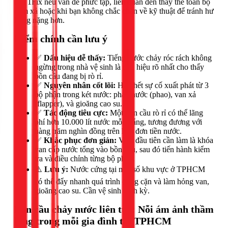
của 1Fix nếu vấn đề phức tạp, liên quan đến thay thế toàn bộ
cụm xả hoặc khi bạn không chắc chắn về kỹ thuật để tránh hư
hỏng nặng hơn.
Điểm chính cần lưu ý
✅
Dấu hiệu dễ thấy:
Tiếng nước chảy róc rách không
ngừng trong nhà vệ sinh là dấu hiệu rõ nhất cho thấy
bồn cầu đang bị rò rỉ.
✅
Nguyên nhân cốt lõi:
Hầu hết sự cố xuất phát từ 3
bộ phận trong két nước: phao nước (phao), van xả
(flapper), và gioăng cao su.
✅
Tác động tiêu cực:
Một bồn cầu rò rỉ có thể lãng
phí hơn 10.000 lít nước mỗi tháng, tương đương với
hàng trăm nghìn đồng trên hóa đơn tiền nước.
✅
Khắc phục đơn giản:
Việc đầu tiên cần làm là khóa
van cấp nước tổng vào bồn cầu, sau đó tiến hành kiểm
tra và điều chỉnh từng bộ phận.
⚠️
Lưu ý:
Nước cứng tại một số khu vực ở TPHCM
có thể đẩy nhanh quá trình đóng cặn và làm hỏng van,
gioăng cao su. Cần vệ sinh định kỳ.
Bồn cầu chảy nước liên tục: Nỗi ám ảnh thầm
lặng trong mỗi gia đình tại TPHCM