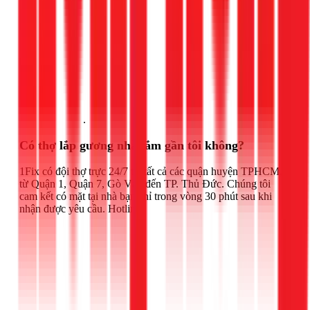
Gọi ngay 1Fix
.
Có thợ lắp gương nhà tắm gần tôi không?
1Fix có đội thợ trực 24/7 tại tất cả các quận huyện TPHCM,
từ Quận 1, Quận 7, Gò Vấp đến TP. Thủ Đức. Chúng tôi
cam kết có mặt tại nhà bạn chỉ trong vòng 30 phút sau khi
nhận được yêu cầu. Hotline: