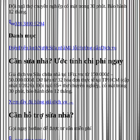
Đội ngũ thợ chuyên nghiệp có mặt trong 30 phút. Bảo hành
12 tháng.
028 3890 9294
Danh mục
Điện
Điện lạnh
Nước
Sửa nhà
Mã lỗi
Hướng dẫn
Dịch vụ
Cần sửa nhà?
Ước tính chi phí ngay
Giá dịch vụ
Sửa chữa nhà
tại 1Fix.vn: từ
150.000đ
–
50.000.000đ
. Dữ liệu từ
32
hóa đơn thực tế tại TPHCM (cập
nhật
1/2026
). Đội ngũ 65+ thợ chuyên nghiệp, có mặt trong
30 phút, bảo hành đến 12 tháng.
Xem đầy đủ bảng giá dịch vụ →
Cần hỗ trợ
sửa nhà
?
Gọi ngay hotline để được tư vấn miễn phí