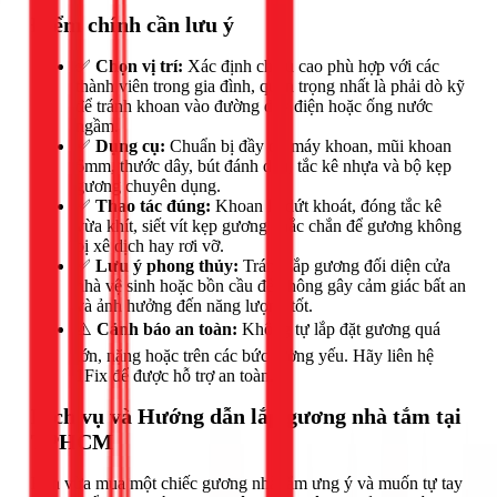
Điểm chính cần lưu ý
✅
Chọn vị trí:
Xác định chiều cao phù hợp với các
thành viên trong gia đình, quan trọng nhất là phải dò kỹ
để tránh khoan vào đường dây điện hoặc ống nước
ngầm.
✅
Dụng cụ:
Chuẩn bị đầy đủ máy khoan, mũi khoan
6mm, thước dây, bút đánh dấu, tắc kê nhựa và bộ kẹp
gương chuyên dụng.
✅
Thao tác đúng:
Khoan lỗ dứt khoát, đóng tắc kê
vừa khít, siết vít kẹp gương chắc chắn để gương không
bị xê dịch hay rơi vỡ.
✅
Lưu ý phong thủy:
Tránh lắp gương đối diện cửa
nhà vệ sinh hoặc bồn cầu để không gây cảm giác bất an
và ảnh hưởng đến năng lượng tốt.
⚠️
Cảnh báo an toàn:
Không tự lắp đặt gương quá
lớn, nặng hoặc trên các bức tường yếu. Hãy liên hệ
1Fix để được hỗ trợ an toàn.
Dịch vụ và Hướng dẫn lắp gương nhà tắm tại
TPHCM
Bạn vừa mua một chiếc gương nhà tắm ưng ý và muốn tự tay