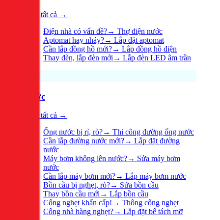
Xem tất cả →
Điện nhà có vấn đề?
→
Thợ điện nước
Aptomat hay nhảy?
→
Lắp đặt aptomat
Cần lắp đồng hồ mới?
→
Lắp đồng hồ điện
Thay đèn, lắp đèn mới
→
Lắp đèn LED âm trần
Nước
Xem tất cả →
Ống nước bị rỉ, rò?
→
Thi công đường ống nước
Cần lắp đường nước mới?
→
Lắp đặt đường
nước
Máy bơm không lên nước?
→
Sửa máy bơm
nước
Cần lắp máy bơm mới?
→
Lắp máy bơm nước
Bồn cầu bị nghẹt, rò?
→
Sửa bồn cầu
Thay bồn cầu mới
→
Lắp bồn cầu
Cống nghẹt khẩn cấp!
→
Thông cống nghẹt
Cống nhà hàng nghẹt?
→
Lắp đặt bể tách mỡ