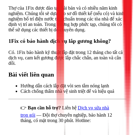
Thợ của 1Fix được đào tạo bài bản và có nhiều năm kinh
nghiệm. Chúng tôi sẽ dựa vào sơ đồ thiết kế (nếu có) và kinh
nghiệm bố trí điện nước tiêu chuẩn trong các tòa nhà để xác
định vị trí an toàn. Trong trường hợp phức tạp, chúng tôi có
thể sử dụng các thiết bị dò chuyên dụng.
1Fix có bảo hành dịch vụ lắp gương không?
Có. 1Fix bảo hành kỹ thuật lắp đặt trong 12 tháng cho tất cả
dịch vụ, cam kết gương được lắp chắc chắn, an toàn và cân
đối.
Bài viết liên quan
Hướng dẫn cách lắp đặt vòi sen tắm nóng lạnh
Cách chống thấm nhà vệ sinh triệt để và hiệu quả
👉
Bạn cần hỗ trợ?
Liên hệ
Dịch vụ sửa nhà
trọn gói
— Đội thợ chuyên nghiệp, bảo hành 12
tháng, có mặt trong 30 phút. Hotline: