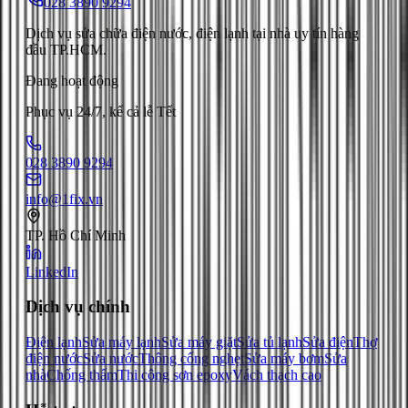
028 3890 9294
Dịch vụ sửa chữa điện nước, điện lạnh tại nhà uy tín hàng
đầu TP.HCM.
Đang hoạt động
Phục vụ 24/7, kể cả lễ Tết
028 3890 9294
info@1fix.vn
TP. Hồ Chí Minh
LinkedIn
Dịch vụ chính
Điện lạnh
Sửa máy lạnh
Sửa máy giặt
Sửa tủ lạnh
Sửa điện
Thợ
điện nước
Sửa nước
Thông cống nghẹt
Sửa máy bơm
Sửa
nhà
Chống thấm
Thi công sơn epoxy
Vách thạch cao