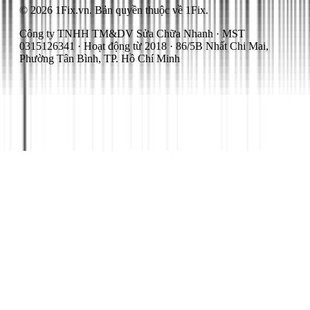
© 2026 1Fix.vn. Bản quyền thuộc về 1Fix.
Công ty TNHH TM&DV Sửa Chữa Nhanh · MST
0315126341 · Hoạt động từ 2018 · 86/5B Nhất Chi Mai,
Phường Tân Bình, TP. Hồ Chí Minh