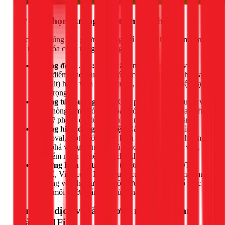
Tư vấn chọn gương nhà tắm phù hợp
Việc chọn đúng loại gương không chỉ tăng tính thẩm mỹ mà
còn tối ưu hóa công năng sử dụng.
Gương đèn LED:
Cung cấp ánh sáng tốt cho việc
trang điểm, cạo râu. Ánh sáng có thể chiếu từ phía sau
(backlit) hoặc viền xung quanh, tạo cảm giác hiện đại,
sang trọng.
Gương tủ (Gương hộp):
Giải pháp 2 trong 1 tuyệt vời
cho phòng tắm nhỏ, giúp bạn có thêm không gian lưu
trữ mỹ phẩm, đồ dùng cá nhân một cách gọn gàng.
Gương hình dáng đặc biệt:
Các mẫu gương hình
tròn, oval, giọt nước, hoặc hình thoi đang là xu hướng,
giúp phá vỡ sự đơn điệu của các thiết kế vuông vức,
tạo điểm nhấn nghệ thuật cho không gian.
Thương hiệu uy tín:
Các thương hiệu như TOTO,
INAX, Viglacera, Đình Quốc cung cấp nhiều mẫu mã
đa dạng với chất lượng phôi gương tốt, chống ố mốc
trong môi trường ẩm ướt của nhà tắm.
Bảng giá dịch vụ lắp gương nhà tắm tham
khảo tại 1Fix