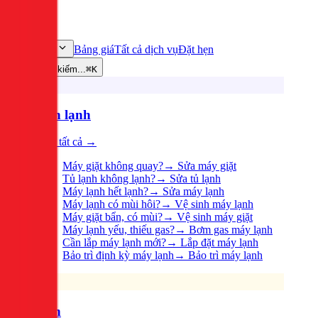
Bảng giá
Tất cả dịch vụ
Đặt hẹn
Dịch vụ
Tìm kiếm...
⌘K
Điện lạnh
Xem tất cả →
Máy giặt không quay?
→
Sửa máy giặt
Tủ lạnh không lạnh?
→
Sửa tủ lạnh
Máy lạnh hết lạnh?
→
Sửa máy lạnh
Máy lạnh có mùi hôi?
→
Vệ sinh máy lạnh
Máy giặt bẩn, có mùi?
→
Vệ sinh máy giặt
Máy lạnh yếu, thiếu gas?
→
Bơm gas máy lạnh
Cần lắp máy lạnh mới?
→
Lắp đặt máy lạnh
Bảo trì định kỳ máy lạnh
→
Bảo trì máy lạnh
Điện