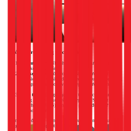
Bước 4: Treo gương và cố định
Đặt gương lên:
Nhẹ nhàng đặt cạnh dưới của gương
lên 2 kẹp đã bắt sẵn.
Lắp kẹp trên:
Giữ gương áp sát vào tường, đặt kẹp
trên vào vị trí và đánh dấu lỗ khoan. Sau đó, nhẹ nhàng
nhấc gương ra, khoan và lắp kẹp trên tương tự như kẹp
dưới.
Hoàn thiện:
Đặt gương vào vị trí cuối cùng, đảm bảo
gương lọt vào cả kẹp trên và kẹp dưới. Siết chặt các ốc
điều chỉnh (nếu có) trên kẹp để gương được giữ cố
định hoàn toàn.
Kiểm tra lại độ chắc chắn bằng cách lung lay nhẹ. Nếu gương
vững chãi, bạn đã lắp đặt thành công!