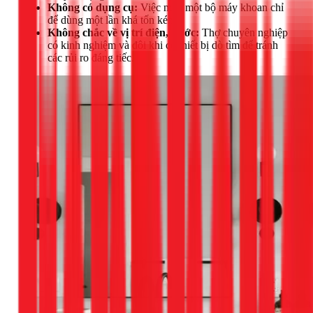
Không có dụng cụ:
Việc mua một bộ máy khoan chỉ
để dùng một lần khá tốn kém.
Không chắc về vị trí điện, nước:
Thợ chuyên nghiệp
có kinh nghiệm và đôi khi có thiết bị dò tìm để tránh
các rủi ro đáng tiếc.