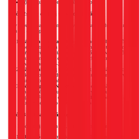
Bộ kẹp gương (gồm kẹp trên và kẹp dưới)
Bước 2: Xác định vị trí và đánh dấu
Đây là bước quan trọng nhất, quyết định sự tiện dụng và an
toàn của chiếc gương.
Xác định chiều cao:
Đỉnh gương nên cao hơn người
cao nhất trong nhà khoảng 10-20cm. Vị trí trung tâm
gương nên ngang tầm mắt của đa số thành viên. Thông
thường, mép dưới của gương sẽ cách mép trên của
lavabo khoảng 15-25cm.
Căn chỉnh:
Dùng thước dây và bút đánh dấu vị trí của
2 kẹp gương bên dưới. Đảm bảo chúng thẳng hàng và
cân đối so với lavabo.
Dò tường:
QUAN TRỌNG!
Hãy chắc chắn vị trí
khoan không có đường dây điện hay ống nước đi
ngầm. Nếu không chắc chắn, hãy khoan nông thăm dò
trước hoặc gọi cho 1Fix để được hỗ trợ.
Bước 3: Khoan và lắp kẹp cố định
Sau khi đã có vị trí chính xác, bạn tiến hành khoan.
Khoan lỗ:
Dùng máy khoan với mũi khoan phù hợp,