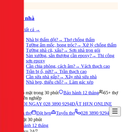
Sửa nhà
Xem tất cả →
Nhà bị thấm dột?
→
Thợ chống thấm
Tường ẩm mốc, bong tróc?
→
Xử lý chống thấm
Tường nhà cũ, xấu?
→
Sơn nhà trọn gói
Sàn xưởng, sân thượng cần epoxy?
→
Thi công
sơn epoxy
Cần chia phòng, cách âm?
→
Vách thạch cao
Trần bị ố, nứt?
→
Trần thạch cao
Cần sửa nhà gấp?
→
Xây nhà sửa nhà
Nhà hẹp, thiếu chỗ?
→
Làm gác xép
Có mặt trong 30 phút
Bảo hành 12 tháng
65+ thợ
chuyên nghiệp
GỌI NGAY 028 3890 9294
ĐẶT HẸN ONLINE
Tuyển thợ
Đặt hẹn
Tuyển thợ
028 3890 9294
Có mặt 30 phút
Bảo hành 12 tháng
Phục vụ 24/7