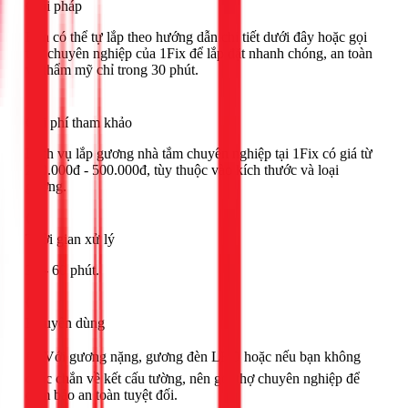
Giải pháp
Bạn có thể tự lắp theo hướng dẫn chi tiết dưới đây hoặc gọi
thợ chuyên nghiệp của 1Fix để lắp đặt nhanh chóng, an toàn
và thẩm mỹ chỉ trong 30 phút.
Chi phí tham khảo
Dịch vụ lắp gương nhà tắm chuyên nghiệp tại 1Fix có giá từ
250.000đ - 500.000đ, tùy thuộc vào kích thước và loại
gương.
Thời gian xử lý
30 - 60 phút.
Khuyên dùng
🟢 Với gương nặng, gương đèn LED hoặc nếu bạn không
chắc chắn về kết cấu tường, nên gọi thợ chuyên nghiệp để
đảm bảo an toàn tuyệt đối.