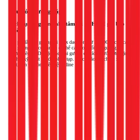
Câu hỏi thường gặp
Dịch vụ lắp gương nhà tắm tại TPHCM giá bao
nhiêu?
Chi phí lắp đặt gương tại 1Fix dao động từ 250.000đ cho các
loại gương soi cơ bản và có thể cao hơn đối với gương tủ,
gương đèn LED hoặc các loại gương có kích thước lớn, nặng,
đòi hỏi kỹ thuật lắp đặt phức tạp. Để có báo giá chính xác
nhất, bạn vui lòng liên hệ hotline