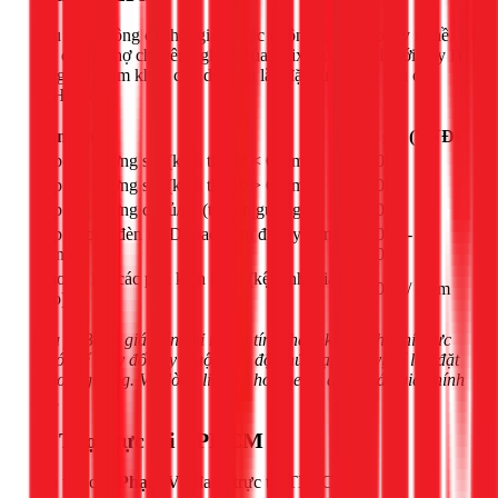
Nếu bạn không có thời gian hoặc không tự tin vào tay nghề,
hãy để đội thợ chuyên nghiệp của 1Fix giúp bạn. Dưới đây là
bảng giá tham khảo cho dịch vụ lắp đặt gương tại nhà ở
TPHCM:
Hạng mục
Đơn giá (VNĐ)
Lắp đặt gương soi (kích thước < 60cm)
250.000
Lắp đặt gương soi (kích thước > 60cm)
350.000
Lắp đặt gương có tủ/kệ (tủ liền gương)
450.000
Lắp gương đèn LED (bao gồm đi dây đơn
400.000 -
giản)
600.000
Khoan, lắp các phụ kiện khác (kệ kính, giá
150.000 / điểm
treo)
Lưu ý: Bảng giá trên chỉ mang tính tham khảo, chi phí thực
tế có thể thay đổi tùy thuộc vào độ phức tạp của vị trí lắp đặt
và loại gương. Vui lòng liên hệ hotline để được báo giá chính
xác.
📍 Thợ trực tại TPHCM
Đội thợ của
Phạm Vũ
đang trực tại TPHCM.