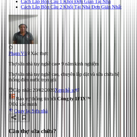
Cách Lắp Bồn Cầu 1 Khối Đơn Giản Tại Nhà
Cách Lắp Bồn Cầu 2 Khối Tại Nhà Đơn Giản Nhất
Phạm Vũ
Xác thực
Thợ sửa nhà tay nghề cao
•
9
năm kinh nghiệm
Thợ sửa nhà tay nghề cao, chuyên lắp đặt và sửa chữa hệ
thống điện nước trọn gói
Cập nhật:
20/02/2026
Xem hồ sơ
Bảo trợ thông tin bởi
Công ty 1FIX™
Đã xác minh
Quay lại
Sửa nhà
Cần thợ sửa chữa?