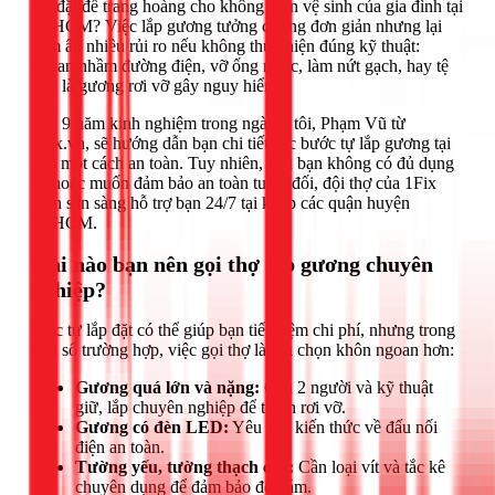
lắp đặt để trang hoàng cho không gian vệ sinh của gia đình tại
TPHCM? Việc lắp gương tưởng chừng đơn giản nhưng lại
tiềm ẩn nhiều rủi ro nếu không thực hiện đúng kỹ thuật:
khoan nhầm đường điện, vỡ ống nước, làm nứt gạch, hay tệ
hơn là gương rơi vỡ gây nguy hiểm.
Với 9 năm kinh nghiệm trong ngành, tôi, Phạm Vũ từ
1Fix.vn, sẽ hướng dẫn bạn chi tiết các bước tự lắp gương tại
nhà một cách an toàn. Tuy nhiên, nếu bạn không có đủ dụng
cụ hoặc muốn đảm bảo an toàn tuyệt đối, đội thợ của 1Fix
luôn sẵn sàng hỗ trợ bạn 24/7 tại khắp các quận huyện
TPHCM.
Khi nào bạn nên gọi thợ lắp gương chuyên
nghiệp?
Việc tự lắp đặt có thể giúp bạn tiết kiệm chi phí, nhưng trong
một số trường hợp, việc gọi thợ là lựa chọn khôn ngoan hơn:
Gương quá lớn và nặng:
Cần 2 người và kỹ thuật
giữ, lắp chuyên nghiệp để tránh rơi vỡ.
Gương có đèn LED:
Yêu cầu kiến thức về đấu nối
điện an toàn.
Tường yếu, tường thạch cao:
Cần loại vít và tắc kê
chuyên dụng để đảm bảo độ bám.