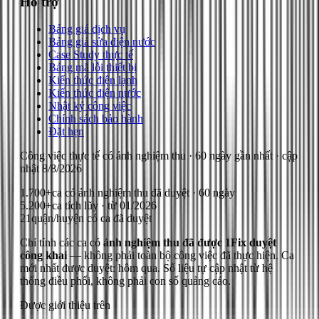
Hỗ trợ
Bảng giá dịch vụ
Bảng giá sửa điện nước
Case Study thực tế
Bảng mã lỗi thiết bị
Kiến thức điện lạnh
Kiến thức điện nước
Nhật ký công việc
Chính sách bảo hành
Đặt hẹn
Công việc thực tế có ảnh nghiệm thu
· 60 ngày gần nhất
· cập
nhật
8/8/2026
1.700+
ca có ảnh nghiệm thu đã duyệt · 60 ngày
5.200+
ca tích lũy · từ 01/2026
21
quận/huyện có ca đã duyệt
Chỉ tính các ca có
ảnh nghiệm thu đã được 1Fix duyệt
công khai
— không phải toàn bộ công việc đã thực hiện.
Ca
mới nhất được duyệt: hôm qua.
Số liệu tự cập nhật từ hệ
thống điều phối, không phải con số quảng cáo.
Được giới thiệu trên