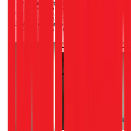
khoan thẳng vào vị trí đã đánh dấu. Độ sâu của lỗ
khoan nên dài hơn chiều dài tắc kê một chút.
Đóng tắc kê:
Dùng búa đóng nhẹ tắc kê nhựa vào lỗ
khoan sao cho chúng nằm phẳng với mặt tường.
Lắp kẹp dưới:
Đặt 2 kẹp dưới vào vị trí, dùng tua vít
siết chặt vít vào tắc kê. Hãy đảm bảo kẹp đã được cố
định chắc chắn.