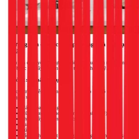
Hướng dẫn 4 bước tự lắp gương nhà tắm tại
nhà
Nếu bạn đã quyết định tự thực hiện, hãy tuân thủ nghiêm ngặt
các bước sau đây để đảm bảo an toàn và thẩm mỹ.
Bước 1: Chuẩn bị dụng cụ
Để quá trình diễn ra suôn sẻ, hãy đảm bảo bạn có đủ các
dụng cụ sau:
Máy khoan bê tông
Mũi khoan 6mm hoặc 8mm (tùy loại tắc kê)
Thước dây, bút lông hoặc bút xóa
Tua vít
Búa
Tắc kê nhựa và vít (thường đi kèm gương hoặc bộ kẹp)