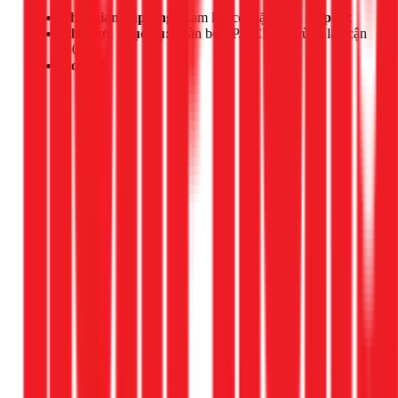
Thời gian đáp ứng:
Cam kết có mặt trong
30 phút
Khu vực phục vụ:
Toàn bộ TP.HCM và vùng lân cận
(50km)
Hotline:
Gọi ngay 1Fix