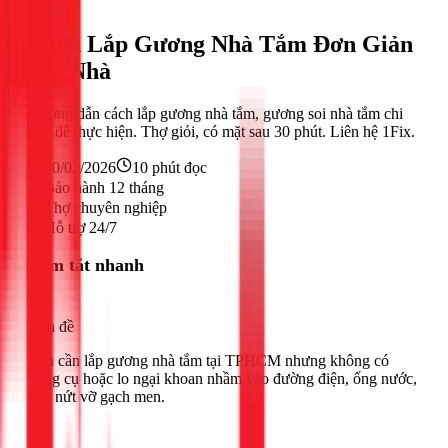
Sửa nhà
Cách Lắp Gương Nhà Tắm Đơn Giản
Tại Nhà
Hướng dẫn cách lắp gương nhà tắm, gương soi nhà tắm chi
tiết, dễ thực hiện. Thợ giỏi, có mặt sau 30 phút. Liên hệ 1Fix.
20/02/2026
10
phút đọc
Bảo hành 12 tháng
Thợ chuyên nghiệp
Hỗ trợ 24/7
Tóm tắt nhanh
Vấn đề
Bạn cần lắp gương nhà tắm tại TPHCM nhưng không có
dụng cụ hoặc lo ngại khoan nhầm vào đường điện, ống nước,
gây nứt vỡ gạch men.