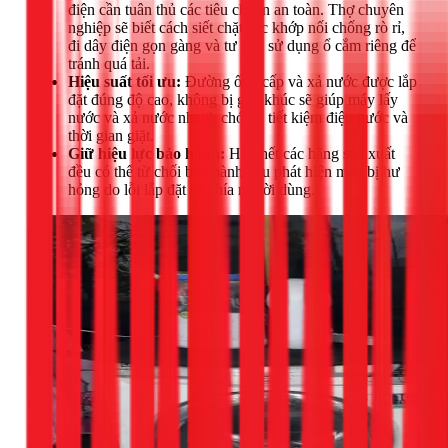
điện cần tuân thủ các tiêu chuẩn an toàn. Thợ chuyên
nghiệp sẽ biết cách siết chặt các khớp nối chống rò rỉ,
đi dây điện gọn gàng và tư vấn sử dụng ổ cắm riêng để
tránh quá tải.
Hiệu suất tối ưu:
Đường ống cấp và xả nước được lắp
đặt đúng độ cao, không bị gấp khúc sẽ giúp máy lấy
nước và xả nước nhanh chóng, tiết kiệm điện nước và
thời gian giặt.
Giữ hiệu lực bảo hành:
Hầu hết các hãng sản xuất
đều có thể từ chối bảo hành nếu phát hiện máy bị hư
hỏng do lỗi lắp đặt từ phía người dùng.