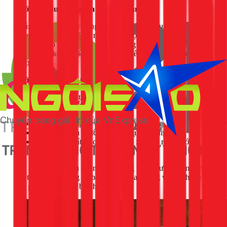
Bước 4: Đấu nối nguồn điện an toàn
Chúng tôi luôn khuyến nghị khách hàng sử dụng một ổ cắm
riêng cho máy giặt. Dây nguồn sẽ được cắm trực tiếp vào ổ,
đảm bảo tiếp xúc tốt. Tuyệt đối không sử dụng các ổ cắm
chia, ổ cắm kéo dài kém chất lượng để tránh nguy cơ quá tải,
chập cháy.
Bước 5: Vận hành thử, kiểm tra và bàn giao
Công việc chỉ hoàn tất khi máy giặt hoạt động hoàn hảo. Kỹ
thuật viên sẽ khởi động máy, chọn chế độ vắt để kiểm tra:
Máy hoạt động có êm ái, ổn định không?
Có tiếng ồn lạ hoặc rung lắc mạnh không?
Kiểm tra lại tất cả các khớp nối xem có rò rỉ nước
không.
Sau khi mọi thứ đều hoàn hảo, chúng tôi sẽ hướng dẫn bạn
các thao tác sử dụng cơ bản, lưu ý quan trọng và tiến hành
bàn giao, viết phiếu bảo hành.