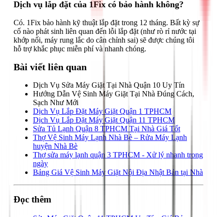
Dịch vụ lắp đặt của 1Fix có bảo hành không?
Có. 1Fix bảo hành kỹ thuật lắp đặt trong 12 tháng. Bất kỳ sự
cố nào phát sinh liên quan đến lỗi lắp đặt (như rò rỉ nước tại
khớp nối, máy rung lắc do cân chỉnh sai) sẽ được chúng tôi
hỗ trợ khắc phục miễn phí và nhanh chóng.
Bài viết liên quan
Dịch Vụ Sửa Máy Giặt Tại Nhà Quận 10 Uy Tín
Hướng Dẫn Vệ Sinh Máy Giặt Tại Nhà Đúng Cách,
Sạch Như Mới
Dịch Vụ Lắp Đặt Máy Giặt Quận 1 TPHCM
Dịch Vụ Lắp Đặt Máy Giặt Quận 11 TPHCM
Sửa Tủ Lạnh Quận 8 TPHCM Tại Nhà Giá Tốt
Thợ Vệ Sinh Máy Lạnh Nhà Bè – Rửa Máy Lạnh
huyện Nhà Bè
Thợ sửa máy lạnh quận 3 TPHCM - Xử lý nhanh trong
ngày
Bảng Giá Vệ Sinh Máy Giặt Nội Địa Nhật Bản tại Nhà
Đọc thêm