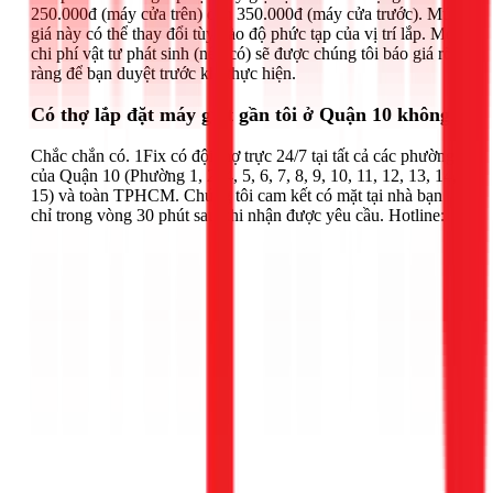
250.000đ (máy cửa trên) đến 350.000đ (máy cửa trước). Mức
giá này có thể thay đổi tùy vào độ phức tạp của vị trí lắp. Mọi
chi phí vật tư phát sinh (nếu có) sẽ được chúng tôi báo giá rõ
ràng để bạn duyệt trước khi thực hiện.
Có thợ lắp đặt máy giặt gần tôi ở Quận 10 không?
Chắc chắn có. 1Fix có đội thợ trực 24/7 tại tất cả các phường
của Quận 10 (Phường 1, 2, 4, 5, 6, 7, 8, 9, 10, 11, 12, 13, 14,
15) và toàn TPHCM. Chúng tôi cam kết có mặt tại nhà bạn
chỉ trong vòng 30 phút sau khi nhận được yêu cầu. Hotline: