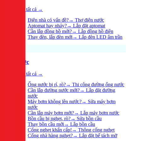
Xem tất cả →
Điện nhà có vấn đề?
→
Thợ điện nước
Aptomat hay nhảy?
→
Lắp đặt aptomat
Cần lắp đồng hồ mới?
→
Lắp đồng hồ điện
Thay đèn, lắp đèn mới
→
Lắp đèn LED âm trần
Nước
Xem tất cả →
Ống nước bị rỉ, rò?
→
Thi công đường ống nước
Cần lắp đường nước mới?
→
Lắp đặt đường
nước
Máy bơm không lên nước?
→
Sửa máy bơm
nước
Cần lắp máy bơm mới?
→
Lắp máy bơm nước
Bồn cầu bị nghẹt, rò?
→
Sửa bồn cầu
Thay bồn cầu mới
→
Lắp bồn cầu
Cống nghẹt khẩn cấp!
→
Thông cống nghẹt
Cống nhà hàng nghẹt?
→
Lắp đặt bể tách mỡ