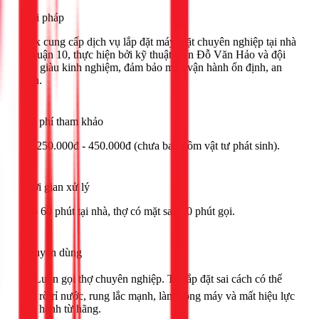
Giải pháp
1Fix cung cấp dịch vụ lắp đặt máy giặt chuyên nghiệp tại nhà
ở Quận 10, thực hiện bởi kỹ thuật viên Đỗ Văn Hảo và đội
ngũ giàu kinh nghiệm, đảm bảo máy vận hành ổn định, an
toàn.
Chi phí tham khảo
Từ 250.000đ - 450.000đ (chưa bao gồm vật tư phát sinh).
Thời gian xử lý
30 - 60 phút tại nhà, thợ có mặt sau 30 phút gọi.
Khuyên dùng
🟢 Luôn gọi thợ chuyên nghiệp. Tự lắp đặt sai cách có thể
gây rò rỉ nước, rung lắc mạnh, làm hỏng máy và mất hiệu lực
bảo hành từ hãng.