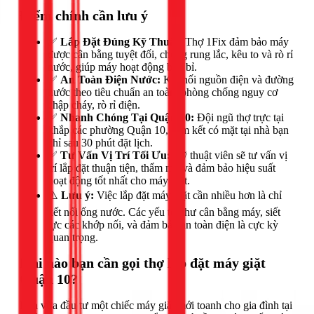
Điểm chính cần lưu ý
✅
Lắp Đặt Đúng Kỹ Thuật:
Thợ 1Fix đảm bảo máy
được cân bằng tuyệt đối, chống rung lắc, kêu to và rò rỉ
nước, giúp máy hoạt động bền bỉ.
✅
An Toàn Điện Nước:
Kết nối nguồn điện và đường
nước theo tiêu chuẩn an toàn, phòng chống nguy cơ
chập cháy, rò rỉ điện.
✅
Nhanh Chóng Tại Quận 10:
Đội ngũ thợ trực tại
khắp các phường Quận 10, cam kết có mặt tại nhà bạn
chỉ sau 30 phút đặt lịch.
✅
Tư Vấn Vị Trí Tối Ưu:
Kỹ thuật viên sẽ tư vấn vị
trí lắp đặt thuận tiện, thẩm mỹ và đảm bảo hiệu suất
hoạt động tốt nhất cho máy giặt.
⚠️
Lưu ý:
Việc lắp đặt máy giặt cần nhiều hơn là chỉ
kết nối ống nước. Các yếu tố như cân bằng máy, siết
lực các khớp nối, và đảm bảo an toàn điện là cực kỳ
quan trọng.
Khi nào bạn cần gọi thợ lắp đặt máy giặt
Quận 10?
Bạn vừa đầu tư một chiếc máy giặt mới toanh cho gia đình tại