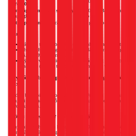
350.000
(dưới 10kg)
Công lắp đặt máy giặt sấy, máy
450.000+ (Báo giá sau
công nghiệp
khảo sát)
Vật tư phát sinh (nếu cần)
Báo giá theo thực tế
Lưu ý:
Bảng giá trên chỉ bao gồm chi phí nhân công lắp đặt.
Chi phí chưa bao gồm vật tư như: dây cấp nước, ống
xả, giá đỡ, T chia nước...
Kỹ thuật viên sẽ kiểm tra và báo giá chi tiết các vật tư
phát sinh (nếu có) trước khi tiến hành công việc.
Quy trình 5 bước lắp máy giặt chuyên nghiệp của
1Fix
Để đảm bảo mọi công đoạn được thực hiện chính xác và an
toàn, đội ngũ của anh Đỗ Văn Hảo luôn tuân thủ quy trình 5
bước tiêu chuẩn.
Bước 1: Khảo sát và tư vấn vị trí lắp đặt
Ngay khi đến nhà khách hàng tại Quận 10, kỹ thuật viên sẽ
không bắt tay vào làm ngay. Chúng tôi sẽ dành thời gian để: