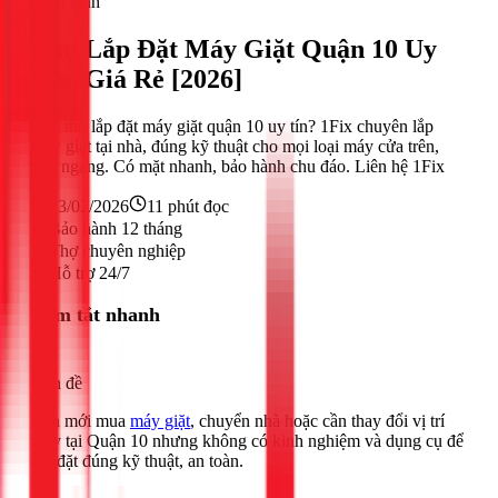
Điện lạnh
Thợ Lắp Đặt Máy Giặt Quận 10 Uy
Tín, Giá Rẻ [2026]
Cần thợ lắp đặt máy giặt quận 10 uy tín? 1Fix chuyên lắp
máy giặt tại nhà, đúng kỹ thuật cho mọi loại máy cửa trên,
cửa ngang. Có mặt nhanh, bảo hành chu đáo. Liên hệ 1Fix
23/02/2026
11
phút đọc
Bảo hành 12 tháng
Thợ chuyên nghiệp
Hỗ trợ 24/7
Tóm tắt nhanh
Vấn đề
Bạn mới mua
máy giặt
, chuyển nhà hoặc cần thay đổi vị trí
máy tại Quận 10 nhưng không có kinh nghiệm và dụng cụ để
lắp đặt đúng kỹ thuật, an toàn.