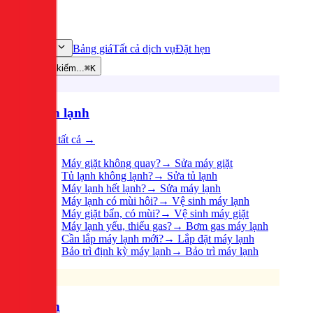
Bảng giá
Tất cả dịch vụ
Đặt hẹn
Dịch vụ
Tìm kiếm...
⌘K
Điện lạnh
Xem tất cả →
Máy giặt không quay?
→
Sửa máy giặt
Tủ lạnh không lạnh?
→
Sửa tủ lạnh
Máy lạnh hết lạnh?
→
Sửa máy lạnh
Máy lạnh có mùi hôi?
→
Vệ sinh máy lạnh
Máy giặt bẩn, có mùi?
→
Vệ sinh máy giặt
Máy lạnh yếu, thiếu gas?
→
Bơm gas máy lạnh
Cần lắp máy lạnh mới?
→
Lắp đặt máy lạnh
Bảo trì định kỳ máy lạnh
→
Bảo trì máy lạnh
Điện