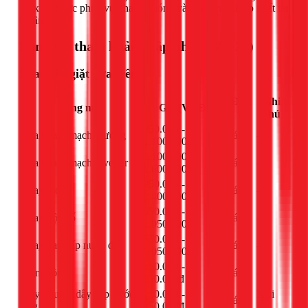
1Fix để được phục vụ nhanh chóng và chuyên nghiệp nhất tại
Quận 10.
Bảng giá tham khảo (Cập nhật 03/2026)
Sửa máy giặt cửa trên
Đơn
Ghi
Hạng mục
Giá (VNĐ)
vị
chú
850.000 -
Sửa board mạch thường
cái
-
1.100.000đ
1.100.000 -
Sửa board mạch inverter
cái
-
1.600.000đ
950.000 -
Thay moto
cái
-
1.400.000đ
650.000 -
Thay hộp số
cái
-
1.050.000đ
650.000 -
Thay van cấp nước đôi
cái
-
1.050.000đ
550.000 -
IC nguồn
cái
-
650.000đ
Dây nguồn, dây cấp nước,
250.000 -
Mỗi
cái
ống xả
350.000đ
loại