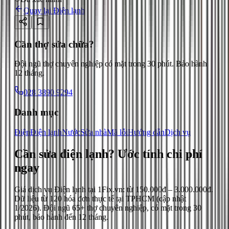
Quay lại
Điện lạnh
Cần thợ sửa chữa?
Đội ngũ thợ chuyên nghiệp có mặt trong 30 phút. Bảo hành
12 tháng.
028 3890 9294
Danh mục
Điện
Điện lạnh
Nước
Sửa nhà
Mã lỗi
Hướng dẫn
Dịch vụ
Cần sửa điện lạnh?
Ước tính chi phí
ngay
Giá dịch vụ
Điện lạnh
tại 1Fix.vn: từ
150.000đ
–
3.000.000đ
.
Dữ liệu từ
120
hóa đơn thực tế tại TPHCM (cập nhật
1/2026
). Đội ngũ 65+ thợ chuyên nghiệp, có mặt trong 30
phút, bảo hành đến 12 tháng.