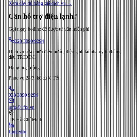
Xem đầy đủ bảng giá dịch vụ →
Cần hỗ trợ
điện lạnh
?
Gọi ngay hotline để được tư vấn miễn phí
028 3890 9294
Dịch vụ sửa chữa điện nước, điện lạnh tại nhà uy tín hàng
đầu TP.HCM.
Đang hoạt động
Phục vụ 24/7, kể cả lễ Tết
028 3890 9294
info@1fix.vn
TP. Hồ Chí Minh
LinkedIn