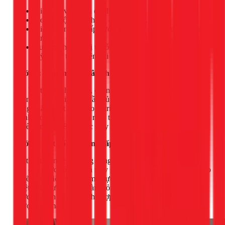
Kiểm tra vị trí bạn dự định lắp đặt.
Đo đạc độ bằng phẳng của sàn nhà.
Kiểm tra nguồn cấp nước, nguồn điện và đường thoát
nước gần đó.
Tư vấn cho bạn vị trí tối ưu nhất về mặt kỹ thuật, thẩm
mỹ và sự thuận tiện khi sử dụng.
Bước 2: Chuẩn bị và cân chỉnh máy
Sau khi thống nhất vị trí, chúng tôi sẽ tiến hành mở hộp (đối
với máy mới), kiểm tra đầy đủ phụ kiện đi kèm. Bước quan
trọng nhất là đặt máy vào vị trí và dùng thước li-vô để cân
chỉnh 4 chân đế sao cho máy thăng bằng tuyệt đối. Bước này
quyết định đến 80% việc máy có bị rung lắc hay không.
Bước 3: Kết nối hệ thống cấp và thoát nước
Kỹ thuật viên sẽ sử dụng dụng cụ chuyên dụng để kết nối
ống cấp nước vào vòi và máy giặt. Tất cả các đầu nối, ron cao
su sẽ được siết chặt với một lực vừa đủ để đảm bảo kín nước
tuyệt đối nhưng không làm hỏng ren. Ống thoát nước cũng
được cố định ở độ cao phù hợp để tránh nước bẩn chảy
ngược vào máy.