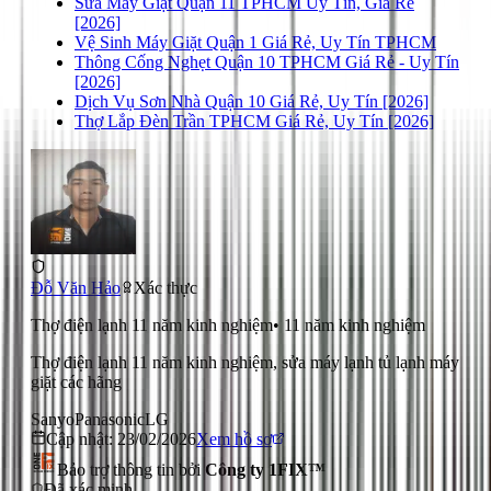
Sửa Máy Giặt Quận 11 TPHCM Uy Tín, Giá Rẻ
[2026]
Vệ Sinh Máy Giặt Quận 1 Giá Rẻ, Uy Tín TPHCM
Thông Cống Nghẹt Quận 10 TPHCM Giá Rẻ - Uy Tín
[2026]
Dịch Vụ Sơn Nhà Quận 10 Giá Rẻ, Uy Tín [2026]
Thợ Lắp Đèn Trần TPHCM Giá Rẻ, Uy Tín [2026]
Đỗ Văn Hảo
Xác thực
Thợ điện lạnh 11 năm kinh nghiệm
•
11
năm kinh nghiệm
Thợ điện lạnh 11 năm kinh nghiệm, sửa máy lạnh tủ lạnh máy
giặt các hãng
Sanyo
Panasonic
LG
Cập nhật:
23/02/2026
Xem hồ sơ
Bảo trợ thông tin bởi
Công ty 1FIX™
Đã xác minh