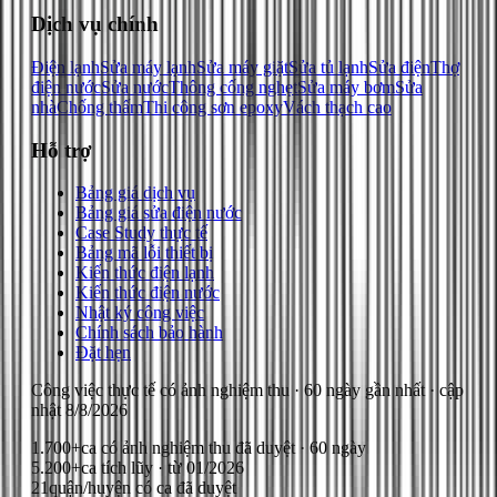
Dịch vụ chính
Điện lạnh
Sửa máy lạnh
Sửa máy giặt
Sửa tủ lạnh
Sửa điện
Thợ
điện nước
Sửa nước
Thông cống nghẹt
Sửa máy bơm
Sửa
nhà
Chống thấm
Thi công sơn epoxy
Vách thạch cao
Hỗ trợ
Bảng giá dịch vụ
Bảng giá sửa điện nước
Case Study thực tế
Bảng mã lỗi thiết bị
Kiến thức điện lạnh
Kiến thức điện nước
Nhật ký công việc
Chính sách bảo hành
Đặt hẹn
Công việc thực tế có ảnh nghiệm thu
· 60 ngày gần nhất
· cập
nhật
8/8/2026
1.700+
ca có ảnh nghiệm thu đã duyệt · 60 ngày
5.200+
ca tích lũy · từ 01/2026
21
quận/huyện có ca đã duyệt