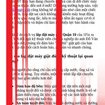
Quận 10? Hay bạn đang chuyển nhà và cần di dời chiếc máy
giặt quen thuộc đến nơi ở mới? Dù trong trường hợp nào, việc
lắp đặt máy giặt
cũng không hề đơn giản như cắm một chiếc
quạt điện. Lắp đặt sai cách không chỉ khiến máy hoạt động
kém hiệu quả, rung lắc, kêu to mà còn tiềm ẩn nguy cơ rò rỉ
nước, chập điện và thậm chí làm mất hiệu lực bảo hành của
hãng.
Đó là lý do dịch vụ
lắp đặt máy giặt Quận 10
của 1Fix ra
đời. Với đội ngũ kỹ thuật viên chuyên nghiệp do anh Đỗ Văn
Hảo dẫn dắt, chúng tôi đảm bảo "trợ thủ" giặt giũ của bạn
được lắp đặt một cách hoàn hảo, an toàn và nhanh chóng.
Tại sao lắp đặt máy giặt đúng kỹ thuật lại quan
trọng?
Nhiều người cho rằng chỉ cần nối ống cấp nước, ống xả và
cắm điện là xong. Tuy nhiên, một quy trình lắp đặt chuyên
nghiệp bao gồm nhiều hơn thế:
Đảm bảo độ bền:
Máy giặt được đặt trên một mặt
phẳng tuyệt đối và được cân chỉnh bằng thước li-vô sẽ
giảm thiểu rung lắc khi vắt, bảo vệ các linh kiện bên
trong và kéo dài tuổi thọ.
An toàn tuyệt đối:
Việc kết nối đường nước và đường