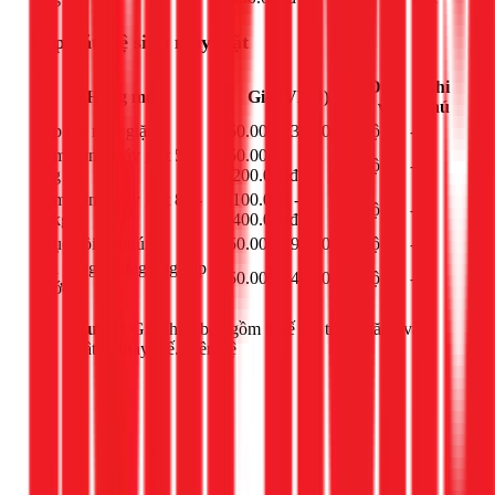
Lắp đặt, vệ sinh máy giặt
Đơn
Ghi
Hạng mục
Giá (VNĐ)
vị
chú
Lắp đặt máy giặt
250.000 - 300.000đ
bộ
-
Làm đồng máy giặt 5-
950.000 -
bộ
-
8kg
1.200.000đ
Làm đồng máy giặt 8.5-
1.100.000 -
bộ
-
12kg
1.400.000đ
Phục hồi ty nhúng
550.000 - 950.000đ
bộ
-
Thi công đường ống cấp
250.000 - 400.000đ
bộ
-
nước
Lưu ý:
Giá chưa bao gồm thuế giá trị gia tăng và
vật tư thay thế. Liên hệ