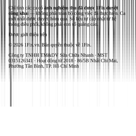
Chỉ tính các ca có
ảnh nghiệm thu đã được 1Fix duyệt
công khai
— không phải toàn bộ công việc đã thực hiện.
Ca
mới nhất được duyệt: hôm qua.
Số liệu tự cập nhật từ hệ
thống điều phối, không phải con số quảng cáo.
Được giới thiệu trên
© 2026 1Fix.vn. Bản quyền thuộc về 1Fix.
Công ty TNHH TM&DV Sửa Chữa Nhanh · MST
0315126341 · Hoạt động từ 2018 · 86/5B Nhất Chi Mai,
Phường Tân Bình, TP. Hồ Chí Minh