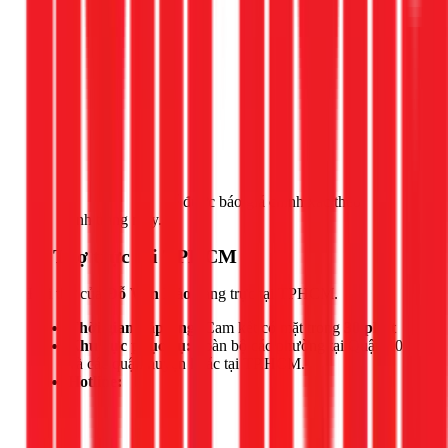
Gọi ngay 1Fix
để được báo giá chính xác theo
tình trạng máy.
📍 Thợ trực tại TPHCM
Đội thợ của
Đỗ Văn Hảo
đang trực tại TPHCM.
Thời gian đáp ứng:
Cam kết có mặt trong
30 phút
Khu vực phục vụ:
Toàn bộ các phường tại Quận 10
và các quận huyện khác tại TP.HCM.
Hotline: