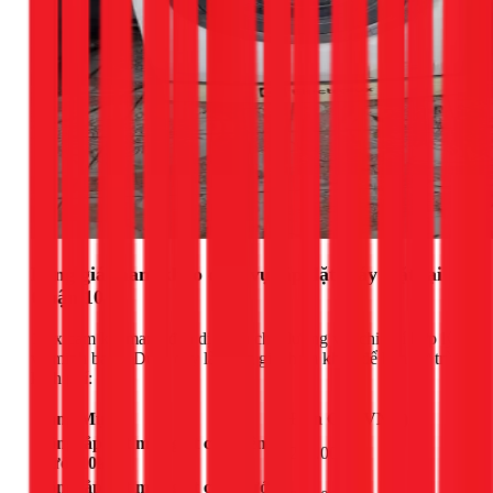
Bảng giá tham khảo dịch vụ lắp đặt máy giặt tại
Quận 10
1Fix cam kết mang đến dịch vụ chất lượng với chi phí hợp lý
và minh bạch. Dưới đây là bảng giá tham khảo để bạn dự trù
kinh phí:
Hạng Mục
Đơn Giá (VNĐ)
Công lắp đặt máy giặt cửa trên
250.000
(dưới 10kg)
Công lắp đặt máy giặt cửa trước