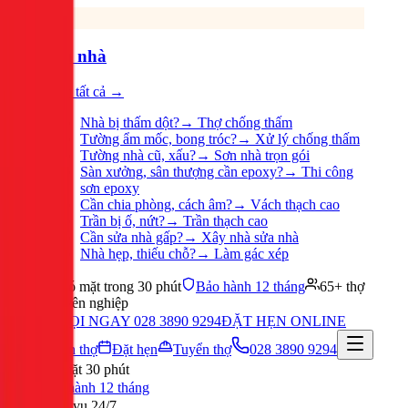
Sửa nhà
Xem tất cả →
Nhà bị thấm dột?
→
Thợ chống thấm
Tường ẩm mốc, bong tróc?
→
Xử lý chống thấm
Tường nhà cũ, xấu?
→
Sơn nhà trọn gói
Sàn xưởng, sân thượng cần epoxy?
→
Thi công
sơn epoxy
Cần chia phòng, cách âm?
→
Vách thạch cao
Trần bị ố, nứt?
→
Trần thạch cao
Cần sửa nhà gấp?
→
Xây nhà sửa nhà
Nhà hẹp, thiếu chỗ?
→
Làm gác xép
Có mặt trong 30 phút
Bảo hành 12 tháng
65+ thợ
chuyên nghiệp
GỌI NGAY 028 3890 9294
ĐẶT HẸN ONLINE
Tuyển thợ
Đặt hẹn
Tuyển thợ
028 3890 9294
Có mặt 30 phút
Bảo hành 12 tháng
Phục vụ 24/7