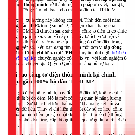
tơ điện thông minh
trở thành một giải pháp ưu việt, mang lại
sự chủ động và minh bạch cho mọi gia đình tại TPHCM.
Thực tế, xu hướng này không còn mới. Tính đến cuối năm
2024, gần 100% trong số hơn 2,78 triệu khách hàng của
EVNHCMC đã chuyển sang sử dụng công tơ điện tử có chức
năng đo ghi từ xa. Con số này cho thấy lợi ích vượt trội và
tính cấp thiết của việc nâng cấp hệ thống đo đếm điện trong
kỷ nguyên số. Nếu bạn đang tìm kiếm một đơn vị
lắp đồng
hồ điện tử đo ghi từ xa tại TPHCM
uy tín, đội ngũ
thợ điện
chuyên nghiệp
chuyên nghiệp của 1Fix.vn, với kinh nghiệm 8
năm của chuyên gia Quỳnh Quốc, sẵn sàng hỗ trợ bạn.
Tại sao công tơ điện thông minh lại chinh
phục gần 100% hộ dân TPHCM?
Công tơ điện thông minh, hay đồng hồ điện tử, không chỉ là
một thiết bị đo đếm. Nó là một công cụ quản lý năng lượng
hiệu quả. Sự khác biệt lớn nhất nằm ở khả năng kết nối và
truyền dữ liệu. Thay vì chỉ hiển thị một dãy số cơ học, công
tơ thông minh liên tục cập nhật dữ liệu tiêu thụ lên hệ thống
và cho phép bạn truy cập thông tin đó qua ứng dụng trên điện
thoại.