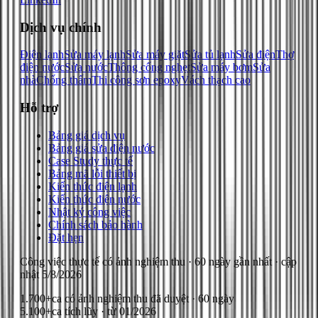
Dịch vụ chính
Điện lạnh
Sửa máy lạnh
Sửa máy giặt
Sửa tủ lạnh
Sửa điện
Thợ
điện nước
Sửa nước
Thông cống nghẹt
Sửa máy bơm
Sửa
nhà
Chống thấm
Thi công sơn epoxy
Vách thạch cao
Hỗ trợ
Bảng giá dịch vụ
Bảng giá sửa điện nước
Case Study thực tế
Bảng mã lỗi thiết bị
Kiến thức điện lạnh
Kiến thức điện nước
Nhật ký công việc
Chính sách bảo hành
Đặt hẹn
Công việc thực tế có ảnh nghiệm thu
· 60 ngày gần nhất
· cập
nhật
5/8/2026
1.700+
ca có ảnh nghiệm thu đã duyệt · 60 ngày
5.100+
ca tích lũy · từ 01/2026