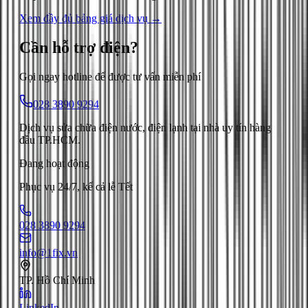
Xem đầy đủ bảng giá dịch vụ →
Cần hỗ trợ
điện
?
Gọi ngay hotline để được tư vấn miễn phí
028 3890 9294
Dịch vụ sửa chữa điện nước, điện lạnh tại nhà uy tín hàng
đầu TP.HCM.
Đang hoạt động
Phục vụ 24/7, kể cả lễ Tết
028 3890 9294
info@1fix.vn
TP. Hồ Chí Minh
LinkedIn