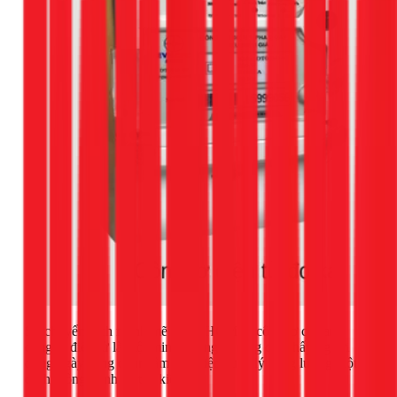
Sự chuyển dịch mạnh mẽ tại TPHCM từ công tơ cơ sang
công tơ điện tử là một minh chứng rõ ràng cho thấy người
dùng ngày càng quan tâm đến việc quản lý năng lượng một
cách thông minh và tiết kiệm.