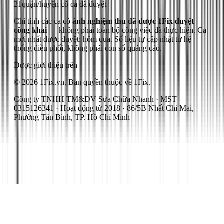
21
quận/huyện có ca đã duyệt
Chỉ tính các ca có
ảnh nghiệm thu đã được 1Fix duyệt
công khai
— không phải toàn bộ công việc đã thực hiện.
Ca
mới nhất được duyệt: hôm qua.
Số liệu tự cập nhật từ hệ
thống điều phối, không phải con số quảng cáo.
Được giới thiệu trên
© 2026 1Fix.vn. Bản quyền thuộc về 1Fix.
Công ty TNHH TM&DV Sửa Chữa Nhanh · MST
0315126341 · Hoạt động từ 2018 · 86/5B Nhất Chi Mai,
Phường Tân Bình, TP. Hồ Chí Minh