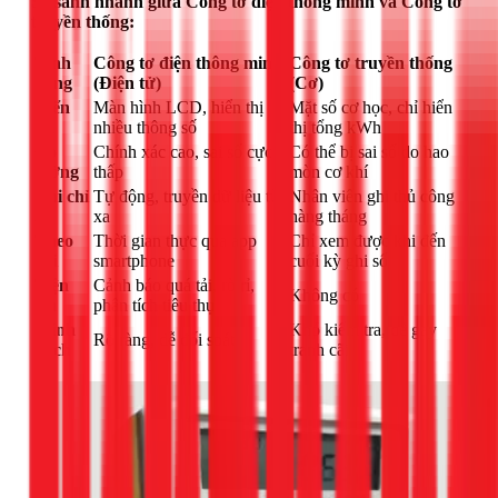
So sánh nhanh giữa Công tơ điện thông minh và Công tơ
truyền thống:
Tính
Công tơ điện thông minh
Công tơ truyền thống
năng
(Điện tử)
(Cơ)
Hiển
Màn hình LCD, hiển thị
Mặt số cơ học, chỉ hiển
thị
nhiều thông số
thị tổng kWh
Đo
Chính xác cao, sai số cực
Có thể bị sai số do hao
lường
thấp
mòn cơ khí
Ghi chỉ
Tự động, truyền dữ liệu từ
Nhân viên ghi thủ công
số
xa
hàng tháng
Theo
Thời gian thực qua app
Chỉ xem được khi đến
dõi
smartphone
cuối kỳ ghi số
Tiện
Cảnh báo quá tải, rò rỉ,
Không có
ích
phân tích tiêu thụ
Minh
Khó kiểm tra, dễ gây
Rõ ràng, dễ đối soát
bạch
tranh cãi