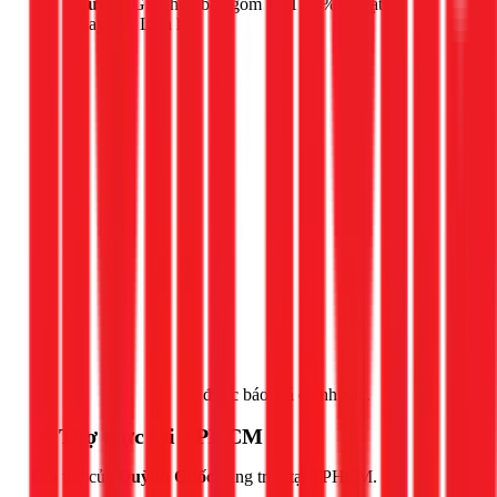
Lưu ý:
Giá chưa bao gồm VAT 10% và vật tư
thay thế. Liên hệ
Gọi ngay 1Fix
để được báo giá chính xác.
📍 Thợ trực tại TPHCM
Đội thợ của
Quỳnh Quốc
đang trực tại TPHCM.