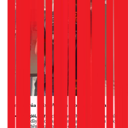
Cam kết của 1Fix - An tâm cho mọi gia đình
Thợ giỏi, chứng chỉ rõ ràng:
Kỹ thuật viên của chúng
tôi có đầy đủ chứng chỉ hành nghề, am hiểu sâu về kỹ
thuật điện và quy trình lắp đặt an toàn.