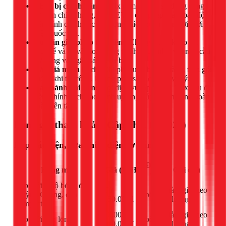
Thiết bị chính hãng:
1Fix cam kết chỉ sử dụng công
tơ điện chính hãng, được EVN cấp phép, đảm bảo độ
bền, tính chính xác và tương thích hoàn toàn với lưới
điện quốc gia.
Tư vấn giải pháp tiết kiệm:
Chúng tôi sẽ khảo sát
thực tế và tư vấn loại công tơ phù hợp nhất với nhu cầu
sử dụng và ngân sách của bạn.
Báo giá minh bạch:
Chi phí được báo rõ ràng, trọn gói
trước khi thi công, không phát sinh chi phí vô lý.
Bảo hành dài hạn:
Mọi dịch vụ lắp đặt tại 1Fix đều đi
kèm chính sách bảo hành uy tín, giúp khách hàng hoàn
toàn yên tâm.
Bảng giá tham khảo (Cập nhật 03/2026)
Lắp đặt điện, sửa chữa điện cơ bản
Đơn
Hạng mục
Giá (VNĐ)
Ghi chú
vị
Lắp mới 1 bộ bóng đèn
Từ
Giảm giá theo
Huỳnh Quang, đèn
bộ
150.000đ
số lượng
compact
40.000 -
Giảm giá theo
Lắp mới đèn lon
bộ
150.000đ
số lượng