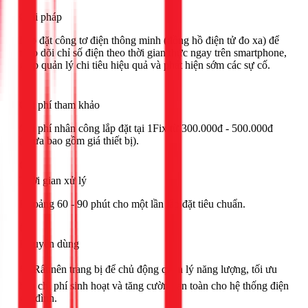
Giải pháp
Lắp đặt công tơ điện thông minh (đồng hồ điện tử đo xa) để
theo dõi chỉ số điện theo thời gian thực ngay trên smartphone,
giúp quản lý chi tiêu hiệu quả và phát hiện sớm các sự cố.
Chi phí tham khảo
Chi phí nhân công lắp đặt tại 1Fix từ 300.000đ - 500.000đ
(chưa bao gồm giá thiết bị).
Thời gian xử lý
Khoảng 60 - 90 phút cho một lần lắp đặt tiêu chuẩn.
Khuyên dùng
🟢 Rất nên trang bị để chủ động quản lý năng lượng, tối ưu
hóa chi phí sinh hoạt và tăng cường an toàn cho hệ thống điện
gia đình.