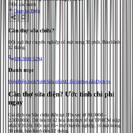
Đã xác minh
Quay lại
Điện
Cần thợ sửa chữa?
Đội ngũ thợ chuyên nghiệp có mặt trong 30 phút. Bảo hành
12 tháng.
028 3890 9294
Danh mục
Điện
Điện lạnh
Nước
Sửa nhà
Mã lỗi
Hướng dẫn
Dịch vụ
Cần thợ sửa điện?
Ước tính chi phí
ngay
Giá dịch vụ
Sửa chữa điện
tại 1Fix.vn: từ
80.000đ
–
2.000.000đ
. Dữ liệu từ
42
hóa đơn thực tế tại TPHCM (cập
nhật
1/2026
). Đội ngũ 65+ thợ chuyên nghiệp, có mặt trong
30 phút, bảo hành đến 12 tháng.