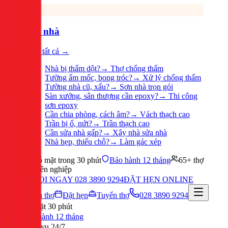
Sửa nhà
Xem tất cả →
Nhà bị thấm dột?
→
Thợ chống thấm
Tường ẩm mốc, bong tróc?
→
Xử lý chống thấm
Tường nhà cũ, xấu?
→
Sơn nhà trọn gói
Sàn xưởng, sân thượng cần epoxy?
→
Thi công
sơn epoxy
Cần chia phòng, cách âm?
→
Vách thạch cao
Trần bị ố, nứt?
→
Trần thạch cao
Cần sửa nhà gấp?
→
Xây nhà sửa nhà
Nhà hẹp, thiếu chỗ?
→
Làm gác xép
Có mặt trong 30 phút
Bảo hành 12 tháng
65+ thợ
chuyên nghiệp
GỌI NGAY 028 3890 9294
ĐẶT HẸN ONLINE
Tuyển thợ
Đặt hẹn
Tuyển thợ
028 3890 9294
Có mặt 30 phút
Bảo hành 12 tháng
Phục vụ 24/7