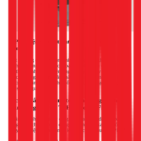
3. Phát hiện sớm bất thường, tăng cường an toàn
điện
Một số dòng công tơ thông minh cao cấp có khả năng gửi
cảnh báo đến điện thoại của bạn khi phát hiện các dấu hiệu
bất thường như dòng điện tăng đột ngột (nguy cơ chập cháy)
hoặc có dòng rò. Tính năng này đóng vai trò như một người
"bảo vệ" thầm lặng cho hệ thống điện, giúp bạn phòng ngừa
các sự cố nguy hiểm.
Dịch vụ lắp đặt công tơ điện thông minh
chuyên nghiệp tại TPHCM của 1Fix
Nhận thấy nhu cầu ngày càng cao của người dân, 1Fix.vn
cung cấp dịch vụ lắp đặt đồng hồ điện tử đo xa trọn gói,
chuyên nghiệp và an toàn tại khắp các quận huyện TPHCM.