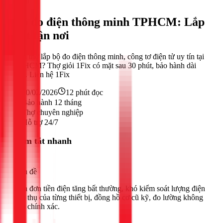
Điện
Bộ đo điện thông minh TPHCM: Lắp
đặt tận nơi
Tìm thợ lắp bộ đo điện thông minh, công tơ điện tử uy tín tại
TPHCM? Thợ giỏi 1Fix có mặt sau 30 phút, bảo hành dài
hạn. Liên hệ 1Fix
20/02/2026
12
phút đọc
Bảo hành 12 tháng
Thợ chuyên nghiệp
Hỗ trợ 24/7
Tóm tắt nhanh
Vấn đề
Hóa đơn tiền điện tăng bất thường, khó kiểm soát lượng điện
tiêu thụ của từng thiết bị, đồng hồ cơ cũ kỹ, đo lường không
còn chính xác.