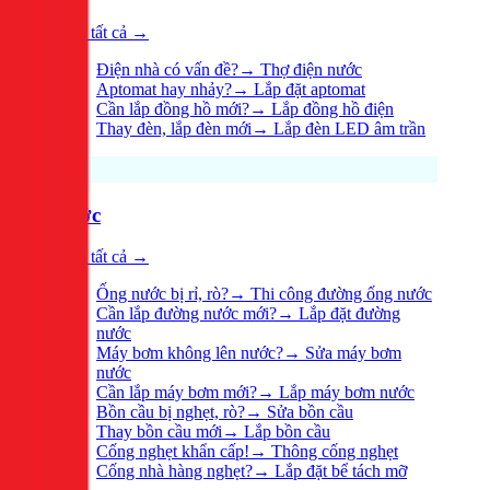
Xem tất cả →
Điện nhà có vấn đề?
→
Thợ điện nước
Aptomat hay nhảy?
→
Lắp đặt aptomat
Cần lắp đồng hồ mới?
→
Lắp đồng hồ điện
Thay đèn, lắp đèn mới
→
Lắp đèn LED âm trần
Nước
Xem tất cả →
Ống nước bị rỉ, rò?
→
Thi công đường ống nước
Cần lắp đường nước mới?
→
Lắp đặt đường
nước
Máy bơm không lên nước?
→
Sửa máy bơm
nước
Cần lắp máy bơm mới?
→
Lắp máy bơm nước
Bồn cầu bị nghẹt, rò?
→
Sửa bồn cầu
Thay bồn cầu mới
→
Lắp bồn cầu
Cống nghẹt khẩn cấp!
→
Thông cống nghẹt
Cống nhà hàng nghẹt?
→
Lắp đặt bể tách mỡ