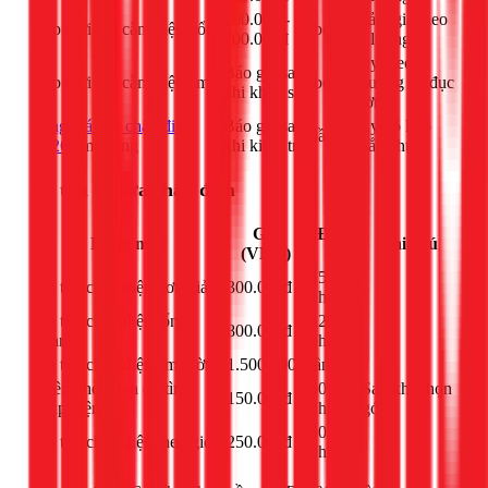
100.000 -
Giảm giá theo
Lắp mới 1 ổ cắm điện nổi
bộ
200.000đ
số lượng
Tùy theo
Báo giá sau
Lắp mới 1 ổ cắm điện âm
bộ
phương án đục
khi khảo sát
tường
bảng giá sửa chập điện
Báo giá sau
Tùy độ khó
lần
2026
âm tường
khi kiểm tra
khắc phục
Dò tìm và sửa chập điện
Giá
Đơn
Hạng mục
Ghi chú
(VNĐ)
vị
45
Dò tìm chập điện đơn giản
300.000đ
-
phút
Dò tìm chập điện tổng
120
800.000đ
-
quan
phút
Dò tìm chập điện âm tường
1.500.000đ
lần
-
Thêm thời gian dò tìm
60
Sau khi chọn
150.000đ
chập điện
phút
gói
60
Dò tìm chập điện theo giờ
250.000đ
-
phút