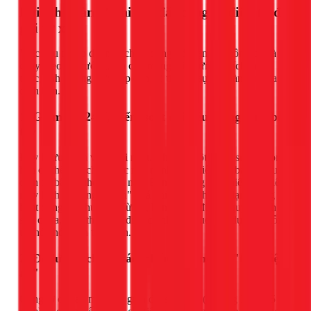
Lợi ích "vàng" khi lắp đặt công tơ điện tử đo
ghi từ xa
Việc đầu tư lắp đặt một chiếc đồng hồ điện tử không chỉ là
chạy theo xu hướng, mà còn mang lại những lợi ích thiết
thực, ảnh hưởng trực tiếp đến túi tiền và sự an toàn của gia
đình bạn.
1. Giám sát 24/7, kiểm soát chi tiêu trong lòng bàn
tay
Đây là ưu điểm vượt trội nhất. Chỉ với một chiếc smartphone,
bạn có thể biết chính xác nhà mình đang tiêu thụ bao nhiêu
điện tại bất kỳ thời điểm nào. Bạn dễ dàng phát hiện ra chiếc
máy lạnh cũ đang "ngốn" quá nhiều điện hay tủ lạnh đang
hoạt động bất thường. Từ đó, bạn có thể đưa ra quyết định
sửa chữa, thay thế hoặc điều chỉnh thói quen sử dụng để tối
ưu hóa hóa đơn tiền điện.
2. Đo lường chính xác, chấm dứt nỗi lo "tiền điện
ảo"
Công tơ cơ sau một thời gian dài sử dụng (thường là trên 5