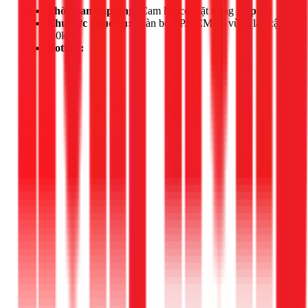
Thời gian đáp ứng:
Cam kết có mặt trong
30 phút
Khu vực phục vụ:
Toàn bộ TP.HCM và vùng lân cận
(50km)
Hotline:
Gọi ngay 1Fix