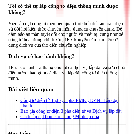
Tôi có thể tự lắp công tơ điện thông minh được
không?
Việc lắp đặt công tơ điện liên quan trực tiếp đến an toàn điện
và đòi hỏi kiến thức chuyên môn, dụng cụ chuyên dụng. Để
đảm bảo an toàn tuyệt đối cho người và thiết bị, cũng như để
công tơ hoạt động chính xác, 1Fix khuyến cáo bạn nên sử
dụng dịch vụ của thợ điện chuyên nghiệp.
Dịch vụ có bảo hành không?
1Fix bảo hành 12 tháng cho tất cả dịch vụ lắp đặt và sửa chữa
điện nước, bao gồm cả dịch vụ lắp đặt công tơ điện thông
minh.
Bài viết liên quan
Công tơ điện tử 1 pha, 3 pha EMIC, EVN - Lắp đặt
nhanh
Báo giá công tơ điện 3 pha điện tử và Dịch vụ lắp đặt
Cách lắp đặt bồn cầu Thông Minh tại nhà
Đọc thêm