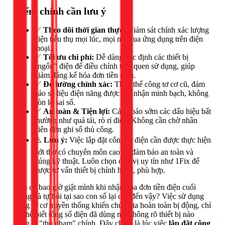
Điểm chính cần lưu ý
✅
Theo dõi thời gian thực:
Giám sát chính xác lượng
điện tiêu thụ mọi lúc, mọi nơi qua ứng dụng trên điện
thoại.
✅
Tối ưu chi phí:
Dễ dàng xác định các thiết bị
"ngốn" điện để điều chỉnh thói quen sử dụng, giúp
giảm đáng kể hóa đơn tiền điện.
✅
Đo lường chính xác:
Thay thế công tơ cơ cũ, đảm
bảo số liệu điện năng được ghi nhận minh bạch, không
còn lo sai số.
✅
An toàn & Tiện lợi:
Cảnh báo sớm các dấu hiệu bất
thường như quá tải, rò rỉ điện. Không cần chờ nhân
viên đến ghi số thủ công.
⚠️
Lưu ý:
Việc lắp đặt công tơ điện cần được thực hiện
bởi thợ có chuyên môn cao để đảm bảo an toàn và
đúng kỹ thuật. Luôn chọn đơn vị uy tín như 1Fix để
được tư vấn thiết bị chính hãng, phù hợp.
Bạn có bao giờ giật mình khi nhận hóa đơn tiền điện cuối
tháng và tự hỏi tại sao con số lại cao đến vậy? Việc sử dụng
công tơ cơ truyền thống khiến chúng ta hoàn toàn bị động, chỉ
có thể biết tổng số điện đã dùng mà không rõ thiết bị nào
đang là "thủ phạm" chính. Đây chính là lúc việc
lắp đặt công