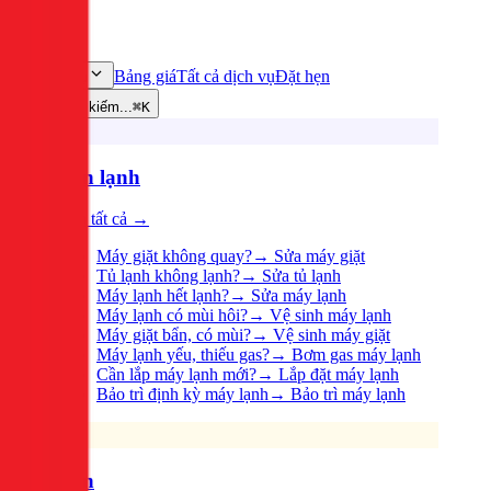
Bảng giá
Tất cả dịch vụ
Đặt hẹn
Dịch vụ
Tìm kiếm...
⌘K
Điện lạnh
Xem tất cả →
Máy giặt không quay?
→
Sửa máy giặt
Tủ lạnh không lạnh?
→
Sửa tủ lạnh
Máy lạnh hết lạnh?
→
Sửa máy lạnh
Máy lạnh có mùi hôi?
→
Vệ sinh máy lạnh
Máy giặt bẩn, có mùi?
→
Vệ sinh máy giặt
Máy lạnh yếu, thiếu gas?
→
Bơm gas máy lạnh
Cần lắp máy lạnh mới?
→
Lắp đặt máy lạnh
Bảo trì định kỳ máy lạnh
→
Bảo trì máy lạnh
Điện