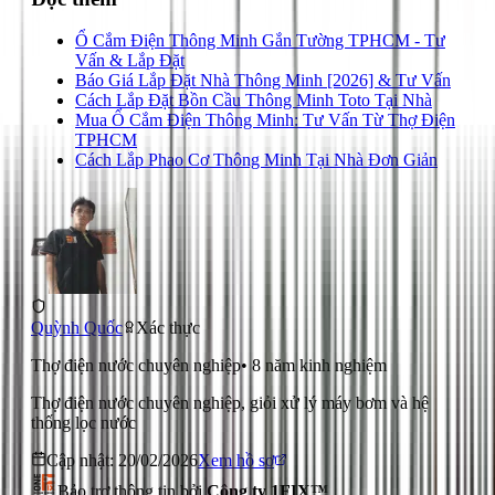
Ổ Cắm Điện Thông Minh Gắn Tường TPHCM - Tư
Vấn & Lắp Đặt
Báo Giá Lắp Đặt Nhà Thông Minh [2026] & Tư Vấn
Cách Lắp Đặt Bồn Cầu Thông Minh Toto Tại Nhà
Mua Ổ Cắm Điện Thông Minh: Tư Vấn Từ Thợ Điện
TPHCM
Cách Lắp Phao Cơ Thông Minh Tại Nhà Đơn Giản
Quỳnh Quốc
Xác thực
Thợ điện nước chuyên nghiệp
•
8
năm kinh nghiệm
Thợ điện nước chuyên nghiệp, giỏi xử lý máy bơm và hệ
thống lọc nước
Cập nhật:
20/02/2026
Xem hồ sơ
Bảo trợ thông tin bởi
Công ty 1FIX™