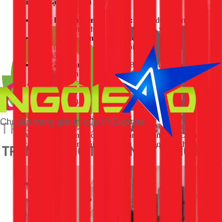
Khi nào bạn nên gọi thợ 1Fix?
Đồng hồ điện hiện tại quá cũ:
Đã sử dụng trên 5
năm, mặt số mờ, chạy không còn chính xác.
Hóa đơn tiền điện tăng đột biến:
Tiền điện nhiều
tháng liền tăng cao vô lý dù thói quen sử dụng không
thay đổi.
Nhu cầu quản lý điện năng:
Bạn muốn chủ động
theo dõi, kiểm soát và tiết kiệm chi phí tiền điện cho gia
đình hoặc cơ sở kinh doanh (nhà trọ, cửa hàng).
Xây nhà mới hoặc tách hộ:
Cần lắp đặt công tơ điện
mới hoàn toàn.
Đội ngũ kỹ thuật viên của 1Fix, đứng đầu là chuyên gia
Quỳnh Quốc, không chỉ có kinh nghiệm dày dặn mà còn
được đào tạo bài bản về các quy chuẩn an toàn điện. Chúng
tôi cam kết mang đến giải pháp tối ưu nhất cho ngôi nhà của
bạn.