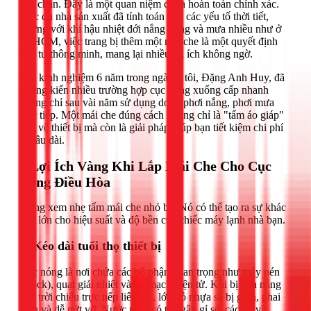
che chắn. Đây là một quan niệm chưa hoàn toàn chính xác.
Mặc dù nhà sản xuất đã tính toán đến các yếu tố thời tiết,
nhưng với khí hậu nhiệt đới nắng nóng và mưa nhiều như ở
TPHCM, việc trang bị thêm một mái che là một quyết định
đầu tư thông minh, mang lại nhiều lợi ích không ngờ.
Với kinh nghiệm 6 năm trong ngành, tôi, Đặng Anh Huy, đã
chứng kiến nhiều trường hợp cục nóng xuống cấp nhanh
chóng chỉ sau vài năm sử dụng do bị phơi nắng, phơi mưa
trực tiếp. Một mái che đúng cách không chỉ là "tấm áo giáp"
bảo vệ thiết bị mà còn là giải pháp giúp bạn tiết kiệm chi phí
về lâu dài.
3 Lợi Ích Vàng Khi Lắp Mái Che Cho Cục
Nóng Điều Hòa
Đừng xem nhẹ tấm mái che nhỏ bé. Nó có thể tạo ra sự khác
biệt lớn cho hiệu suất và độ bền của chiếc máy lạnh nhà bạn.
1. Kéo dài tuổi thọ thiết bị
Cục nóng là nơi chứa các bộ phận quan trọng như máy nén
(block), quạt giải nhiệt và bo mạch điện tử. Khi bị ánh nắng
mặt trời chiếu trực tiếp liên tục, lớp vỏ nhựa sẽ bị giòn, phai
màu và dễ nứt vỡ. Nước mưa có thể gây gỉ sét các ốc vít,