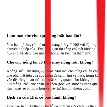
Gọi ngay 1Fix
.
Làm mái che cho cục nóng mất bao lâu?
Nếu bạn tự làm, có thể mất khoảng 2-3 giờ. Đối với đội thợ
chuyên nghiệp của 1Fix, thời gian thi công chỉ mất khoảng
45-60 phút, đảm bảo nhanh chóng, an toàn và thẩm mỹ.
Che cục nóng lại có làm máy nóng hơn không?
Không, nếu làm đúng kỹ thuật. Một mái che đúng chuẩn chỉ
che phủ mặt trên của cục nóng để cản nắng và mưa, trong khi
vẫn để trống hoàn toàn các mặt xung quanh cho không khí
lưu thông. Nếu che chắn sai cách (bọc kín, khoảng cách quá
gần), máy sẽ bị nóng hơn và gây hư hỏng nghiêm trọng.
Dịch vụ của 1Fix có bảo hành không?
1Fix bảo hành 12 tháng cho tất cả dịch vụ sửa chữa và thay