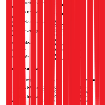
Xử lý chảy nước (máy treo
Từ 300.000đ
bộ
-
tường)
Vệ sinh máy lạnh treo
Từ 150.000đ
máy
-
tường
Sửa board Mono (máy treo
800.000 -
bộ
-
tường)
1.200.000đ
Sửa board Inverter (máy
1.400.000 -
bộ
-
treo tường)
1.800.000đ
650.000 -
Thay tụ đề block
cái
-
950.000đ
Thay remote
300.000đ
cái
-
600.000 -
Thay cảm biến
cái
-
950.000đ
Bơm gas, xử lý xì
Đơn
Hạng mục
Giá (VNĐ)
Ghi chú
vị
Xử lý xì tán, bơm gas
1.000.000 -
Máy treo
bộ
Mono
1.900.000đ
tường
Xử lý xì tán, bơm gas
1.100.000 -
Máy treo
bộ
Inverter
2.000.000đ
tường