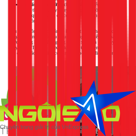
Kết cấu không vững chắc:
Mái che yếu có thể bị gió
mạnh thổi bay, gây nguy hiểm cho người và tài sản
xung quanh, thậm chí có thể va đập làm hỏng chính
cục nóng.
Nếu bạn không chắc chắn về kỹ thuật hoặc phát hiện cục
nóng của mình đã có dấu hiệu hư hỏng như kêu to, chảy
nước, không lạnh, hãy ngưng việc tự xử lý và gọi ngay cho
chuyên gia. Thợ của 1Fix sẽ kiểm tra toàn diện để xác định
vấn đề, từ các linh kiện cơ bản đến bo mạch điều khiển phức
tạp.