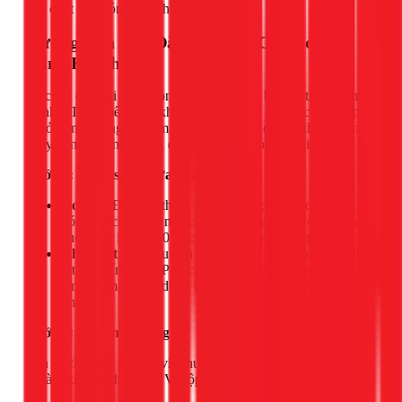
bảo quạt dàn nóng luôn hoạt động êm ái.
Hướng Dẫn Lắp Đặt Mái Che Cục Nóng
Đúng Kỹ Thuật
Việc lắp đặt mái che không quá phức tạp, bạn có thể tự làm
tại nhà. Tuy nhiên, nếu không có đủ dụng cụ hoặc vị trí lắp
đặt ở trên cao, nguy hiểm, hãy liên hệ với các kỹ thuật viên
chuyên nghiệp như 1Fix để đảm bảo an toàn và hiệu quả.
Bước 1: Khảo sát và lựa chọn vật liệu
Đo đạc:
Đo kích thước Dài x Rộng x Cao của cục
nóng. Kích thước mái che cần lớn hơn mỗi chiều của
cục nóng ít nhất 10-15cm để che phủ hiệu quả.
Chọn vật liệu:
Ưu tiên các vật liệu nhẹ, bền, cách nhiệt
tốt như tấm nhựa Polycarbonate, tấm tôn lạnh, hoặc
tấm nhôm. Tránh dùng các vật liệu tối màu, hấp thụ
nhiệt.
Bước 2: Chuẩn bị dụng cụ
Bạn sẽ cần máy khoan, vít, thước đo, bút dấu, và các vật liệu
để làm khung (thanh sắt V, hộp kẽm hoặc nhôm).