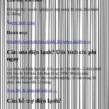
Đội ngũ thợ chuyên nghiệp có mặt trong 30 phút. Bảo hành
12 tháng.
028 3890 9294
Danh mục
Điện
Điện lạnh
Nước
Sửa nhà
Mã lỗi
Hướng dẫn
Dịch vụ
Cần sửa điện lạnh?
Ước tính chi phí
ngay
Giá dịch vụ
Điện lạnh
tại 1Fix.vn: từ
150.000đ
–
3.000.000đ
.
Dữ liệu từ
120
hóa đơn thực tế tại TPHCM (cập nhật
1/2026
). Đội ngũ 65+ thợ chuyên nghiệp, có mặt trong 30
phút, bảo hành đến 12 tháng.
Xem đầy đủ bảng giá dịch vụ →
Cần hỗ trợ
điện lạnh
?