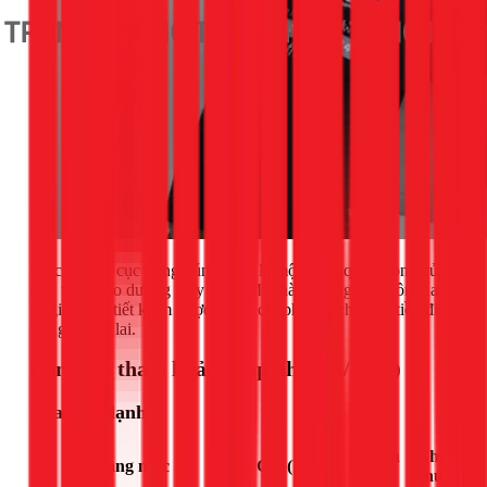
Việc bảo vệ cục nóng đúng cách là một phần quan trọng của
quy trình bảo dưỡng máy lạnh. Một hành động nhỏ hôm nay
sẽ giúp bạn tiết kiệm được nhiều chi phí sửa chữa và tiền điện
trong tương lai.
Bảng giá tham khảo (Cập nhật 03/2026)
Sửa máy lạnh
Đơn
Ghi
Hạng mục
Giá (VNĐ)
vị
chú