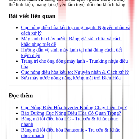
thế linh kiện, mang lại sự yên tâm tuyệt đối cho khách hàng.
Bài viết liên quan
Cục nóng điều hòa kêu to, rung mạnh: Nguyên nhân và
cách xử lý
Máy lạnh bị chảy nước: Bảng giá sửa chữa và cách
khắc phục triệt để
Hướng dẫn vệ sinh máy lạnh tại nhà đúng cách, tiết
kiệm điện
Trang trí che ống đồng máy lạnh - Trunking nhựa điều
hòa
Cục nóng điều hòa kêu to: Nguyên nhân & Cách xử lý
Sửa máy nước nóng năng lượng mặt trời Biên Hòa
Đọc thêm
Cục Nóng Điều Hòa Inverter Không Chạy Liên Tục?
Bảo Dưỡng Cục Nóng Điều Hòa Có Quan Trọng?
Bảng mã lỗi điều hòa LG - Tra cứu & Khắc phục
nhanh
Bảng mã lỗi điều hòa Panasonic - Tra cứu & Khắc
phục nhanh