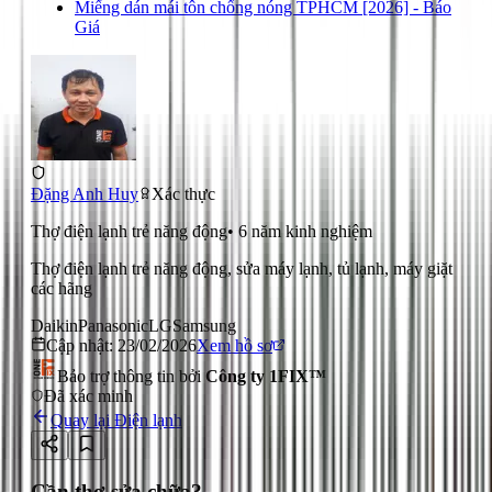
Miếng dán mái tôn chống nóng TPHCM [2026] - Báo
Giá
Đặng Anh Huy
Xác thực
Thợ điện lạnh trẻ năng động
•
6
năm kinh nghiệm
Thợ điện lạnh trẻ năng động, sửa máy lạnh, tủ lạnh, máy giặt
các hãng
Daikin
Panasonic
LG
Samsung
Cập nhật:
23/02/2026
Xem hồ sơ
Bảo trợ thông tin bởi
Công ty 1FIX™
Đã xác minh
Quay lại
Điện lạnh
Cần thợ sửa chữa?