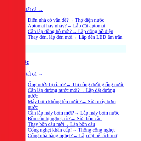
Xem tất cả →
Điện nhà có vấn đề?
→
Thợ điện nước
Aptomat hay nhảy?
→
Lắp đặt aptomat
Cần lắp đồng hồ mới?
→
Lắp đồng hồ điện
Thay đèn, lắp đèn mới
→
Lắp đèn LED âm trần
Nước
Xem tất cả →
Ống nước bị rỉ, rò?
→
Thi công đường ống nước
Cần lắp đường nước mới?
→
Lắp đặt đường
nước
Máy bơm không lên nước?
→
Sửa máy bơm
nước
Cần lắp máy bơm mới?
→
Lắp máy bơm nước
Bồn cầu bị nghẹt, rò?
→
Sửa bồn cầu
Thay bồn cầu mới
→
Lắp bồn cầu
Cống nghẹt khẩn cấp!
→
Thông cống nghẹt
Cống nhà hàng nghẹt?
→
Lắp đặt bể tách mỡ