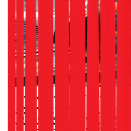
3. Giảm tiếng ồn và ngăn ngừa hư hỏng vặt
Lá cây, túi nilon, hoặc các dị vật khác bay vào và kẹt trong
cánh quạt là nguyên nhân phổ biến gây ra tiếng ồn "rè rè"
khó chịu từ cục nóng. Tình trạng này kéo dài có thể làm gãy
cánh quạt hoặc cháy motor quạt. Mái che hoạt động như một
tấm lưới lọc, ngăn chặn rác bẩn từ trên cao rơi xuống, đảm