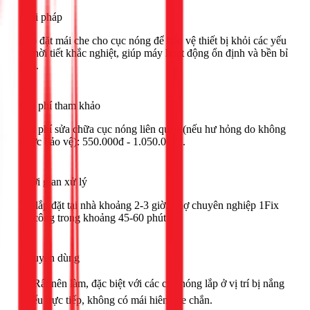
Giải pháp
Lắp đặt mái che cho cục nóng để bảo vệ thiết bị khỏi các yếu
tố thời tiết khắc nghiệt, giúp máy hoạt động ổn định và bền bỉ
hơn.
Chi phí tham khảo
Chi phí sửa chữa cục nóng liên quan (nếu hư hỏng do không
được bảo vệ): 550.000đ - 1.050.000đ.
Thời gian xử lý
Tự lắp đặt tại nhà khoảng 2-3 giờ. Thợ chuyên nghiệp 1Fix
thi công trong khoảng 45-60 phút.
Khuyên dùng
🟢 Rất nên làm, đặc biệt với các cục nóng lắp ở vị trí bị nắng
chiếu trực tiếp, không có mái hiên che chắn.