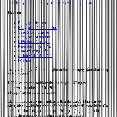
nhà
Chống thấm
Thi công sơn epoxy
Vách thạch cao
Hỗ trợ
Bảng giá dịch vụ
Bảng giá sửa điện nước
Case Study thực tế
Bảng mã lỗi thiết bị
Kiến thức điện lạnh
Kiến thức điện nước
Nhật ký công việc
Chính sách bảo hành
Đặt hẹn
Công việc thực tế có ảnh nghiệm thu
· 60 ngày gần nhất
· cập
nhật
8/8/2026
1.700+
ca có ảnh nghiệm thu đã duyệt · 60 ngày
5.200+
ca tích lũy · từ 01/2026
21
quận/huyện có ca đã duyệt
Chỉ tính các ca có
ảnh nghiệm thu đã được 1Fix duyệt
công khai
— không phải toàn bộ công việc đã thực hiện.
Ca
mới nhất được duyệt: hôm qua.
Số liệu tự cập nhật từ hệ
thống điều phối, không phải con số quảng cáo.