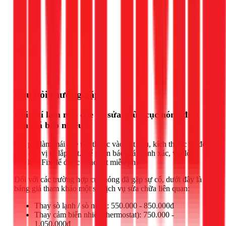
Gọi ngay 1Fix
Câu hỏi thường gặp
Chi phí làm mái che và sửa chữa cục nóng điều
hòa giá bao nhiêu?
Chi phí làm mái che tùy thuộc vào vật liệu, kích thước và độ
khó của vị trí lắp đặt. Để nhận báo giá chính xác, vui lòng
liên hệ 1Fix để được khảo sát miễn phí.
Đối với các trường hợp cục nóng đã gặp sự cố, dưới đây là
bảng giá tham khảo một số dịch vụ sửa chữa liên quan:
Thay sò lạnh / sò nóng: 550.000 - 850.000đ
Thay cảm biến nhiệt (thermostat): 750.000 -
1.050.000đ