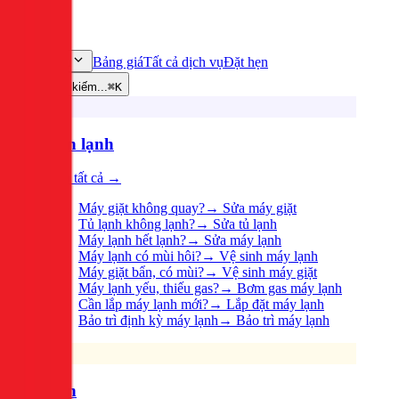
Bảng giá
Tất cả dịch vụ
Đặt hẹn
Dịch vụ
Tìm kiếm...
⌘K
Điện lạnh
Xem tất cả →
Máy giặt không quay?
→
Sửa máy giặt
Tủ lạnh không lạnh?
→
Sửa tủ lạnh
Máy lạnh hết lạnh?
→
Sửa máy lạnh
Máy lạnh có mùi hôi?
→
Vệ sinh máy lạnh
Máy giặt bẩn, có mùi?
→
Vệ sinh máy giặt
Máy lạnh yếu, thiếu gas?
→
Bơm gas máy lạnh
Cần lắp máy lạnh mới?
→
Lắp đặt máy lạnh
Bảo trì định kỳ máy lạnh
→
Bảo trì máy lạnh
Điện