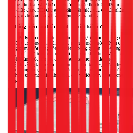
khung kim loại và tệ hơn là len lỏi vào các linh kiện điện tử,
gây chập cháy. Mái che giúp ngăn chặn hiệu quả các tác nhân
này, giữ cho cục nóng luôn ở trạng thái tốt nhất.
2. Tăng hiệu suất làm lạnh và tiết kiệm điện
Nguyên lý của máy lạnh là di chuyển nhiệt từ trong phòng ra
ngoài. Cục nóng có nhiệm vụ xả nhiệt ra môi trường. Nếu cục
nóng bị mặt trời nung nóng, nhiệt độ xung quanh nó sẽ tăng
cao, khiến quá trình giải nhiệt trở nên khó khăn hơn. Máy nén
sẽ phải làm việc liên tục ở công suất cao hơn để đạt được
nhiệt độ cài đặt, dẫn đến hóa đơn tiền điện tăng vọt. Mái che
tạo ra bóng râm, giữ cho khu vực xung quanh cục nóng mát
mẻ hơn, giúp máy giải nhiệt hiệu quả và tiết kiệm năng lượng
đáng kể.