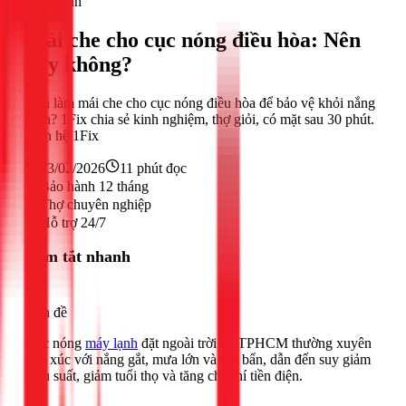
Điện lạnh
Mái che cho cục nóng điều hòa: Nên
hay không?
Nên làm mái che cho cục nóng điều hòa để bảo vệ khỏi nắng
mưa? 1Fix chia sẻ kinh nghiệm, thợ giỏi, có mặt sau 30 phút.
Liên hệ 1Fix
23/02/2026
11
phút đọc
Bảo hành 12 tháng
Thợ chuyên nghiệp
Hỗ trợ 24/7
Tóm tắt nhanh
Vấn đề
Cục nóng
máy lạnh
đặt ngoài trời tại TPHCM thường xuyên
tiếp xúc với nắng gắt, mưa lớn và bụi bẩn, dẫn đến suy giảm
hiệu suất, giảm tuổi thọ và tăng chi phí tiền điện.