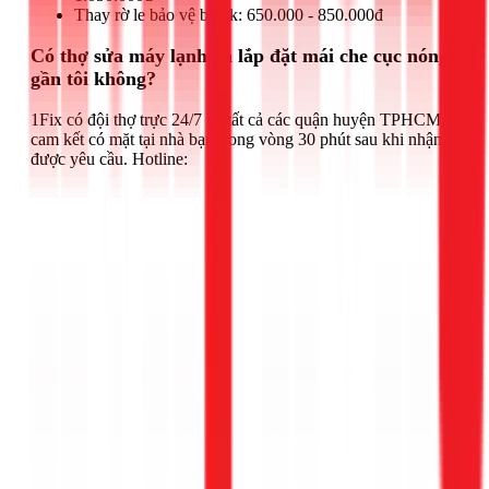
Thay rờ le bảo vệ block: 650.000 - 850.000đ
Có thợ sửa máy lạnh và lắp đặt mái che cục nóng
gần tôi không?
1Fix có đội thợ trực 24/7 tại tất cả các quận huyện TPHCM,
cam kết có mặt tại nhà bạn trong vòng 30 phút sau khi nhận
được yêu cầu. Hotline: