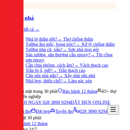
Sửa nhà
Xem tất cả →
Nhà bị thấm dột?
→
Thợ chống thấm
Tường ẩm mốc, bong tróc?
→
Xử lý chống thấm
Tường nhà cũ, xấu?
→
Sơn nhà trọn gói
Sàn xưởng, sân thượng cần epoxy?
→
Thi công
sơn epoxy
Cần chia phòng, cách âm?
→
Vách thạch cao
Trần bị ố, nứt?
→
Trần thạch cao
Cần sửa nhà gấp?
→
Xây nhà sửa nhà
Nhà hẹp, thiếu chỗ?
→
Làm gác xép
Có mặt trong 30 phút
Bảo hành 12 tháng
65+ thợ
chuyên nghiệp
GỌI NGAY 028 3890 9294
ĐẶT HẸN ONLINE
Tuyển thợ
Đặt hẹn
Tuyển thợ
028 3890 9294
Có mặt 30 phút
Bảo hành 12 tháng
Phục vụ 24/7