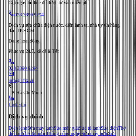
Gọi ngay hotline để được tư vấn miễn phí
028 3890 9294
Dịch vụ sửa chữa điện nước, điện lạnh tại nhà uy tín hàng
đầu TP.HCM.
Đang hoạt động
Phục vụ 24/7, kể cả lễ Tết
028 3890 9294
info@1fix.vn
TP. Hồ Chí Minh
LinkedIn
Dịch vụ chính
Điện lạnh
Sửa máy lạnh
Sửa máy giặt
Sửa tủ lạnh
Sửa điện
Thợ
điện nước
Sửa nước
Thông cống nghẹt
Sửa máy bơm
Sửa