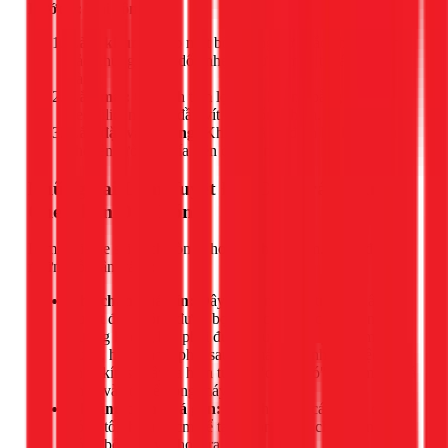
Bước 3: Thi công
Làm khung:
Tạo một bộ khung đỡ chắc chắn. Đảm
bảo khung có độ dốc nhẹ để nước mưa thoát đi dễ
dàng.
Lắp mái:
Cố định tấm lợp vào khung bằng vít. Bắn
keo silicon ở các đầu vít để chống thấm.
Lắp đặt vào tường:
Khoan và cố định bộ khung mái
che lên tường, phía trên cục nóng.
Những Sai Lầm Tuyệt Đối Cần Tránh Khi
Che Chắn Dàn Nóng
Làm mái che sai cách còn tệ hơn là không làm. Dưới đây là
những lỗi cần tránh:
Che chắn quá kín:
Đây là lỗi nghiêm trọng nhất.
Tuyệt đối không được bọc kín các mặt của cục nóng.
Luồng không khí phải được lưu thông tự do ở mặt
trước, hai bên và phía sau để máy giải nhiệt. Việc che
chắn kín sẽ gây ra hiện tượng "quẩn gió", làm máy quá
nhiệt và có thể hỏng máy nén.
Khoảng cách quá gần:
Mái che phải cách nóc cục
nóng tối thiểu 20cm để tạo không gian cho không khí
nóng bốc lên và thoát ra ngoài.