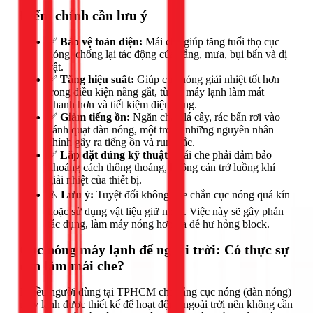
Điểm chính cần lưu ý
✅
Bảo vệ toàn diện:
Mái che giúp tăng tuổi thọ cục
nóng, chống lại tác động của nắng, mưa, bụi bẩn và dị
vật.
✅
Tăng hiệu suất:
Giúp cục nóng giải nhiệt tốt hơn
trong điều kiện nắng gắt, từ đó máy lạnh làm mát
nhanh hơn và tiết kiệm điện năng.
✅
Giảm tiếng ồn:
Ngăn chặn lá cây, rác bẩn rơi vào
cánh quạt dàn nóng, một trong những nguyên nhân
chính gây ra tiếng ồn và rung lắc.
✅
Lắp đặt đúng kỹ thuật:
Mái che phải đảm bảo
khoảng cách thông thoáng, không cản trở luồng khí
giải nhiệt của thiết bị.
⚠️
Lưu ý:
Tuyệt đối không che chắn cục nóng quá kín
hoặc sử dụng vật liệu giữ nhiệt. Việc này sẽ gây phản
tác dụng, làm máy nóng hơn và dễ hư hỏng block.
Cục nóng máy lạnh để ngoài trời: Có thực sự
cần làm mái che?
Nhiều người dùng tại TPHCM cho rằng cục nóng (dàn nóng)
máy lạnh được thiết kế để hoạt động ngoài trời nên không cần