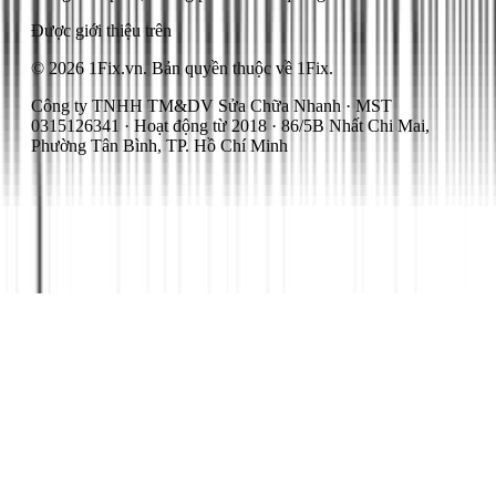
Được giới thiệu trên
© 2026 1Fix.vn. Bản quyền thuộc về 1Fix.
Công ty TNHH TM&DV Sửa Chữa Nhanh · MST
0315126341 · Hoạt động từ 2018 · 86/5B Nhất Chi Mai,
Phường Tân Bình, TP. Hồ Chí Minh