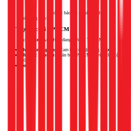
Gọi ngay 1Fix
để được báo giá chính xác theo
tình trạng máy.
📍 Thợ trực tại TPHCM
Đội thợ của
Đặng Anh Huy
đang trực tại TPHCM.
Thời gian đáp ứng:
Cam kết có mặt trong
30 phút
Khu vực phục vụ:
Toàn bộ TP.HCM và vùng lân cận
(50km)
Hotline: