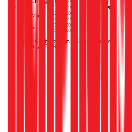
Xử lý xì dàn, bơm gas
1.500.000 -
Máy treo
bộ
Inverter
2.400.000đ
tường
3.500.000 -
Thay block Mono
cái
-
4.500.000đ
3.800.000 -
Thay block Inverter
cái
-
5.000.000đ
Lưu ý:
Giá chưa bao gồm thuế giá trị gia tăng và
vật tư thay thế. Liên hệ