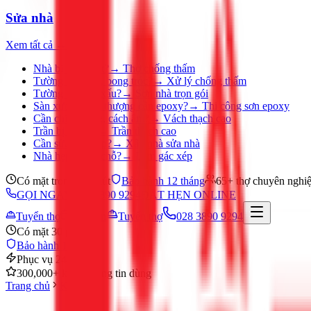
Sửa nhà
Xem tất cả →
Nhà bị thấm dột?
→
Thợ chống thấm
Tường ẩm mốc, bong tróc?
→
Xử lý chống thấm
Tường nhà cũ, xấu?
→
Sơn nhà trọn gói
Sàn xưởng, sân thượng cần epoxy?
→
Thi công sơn epoxy
Cần chia phòng, cách âm?
→
Vách thạch cao
Trần bị ố, nứt?
→
Trần thạch cao
Cần sửa nhà gấp?
→
Xây nhà sửa nhà
Nhà hẹp, thiếu chỗ?
→
Làm gác xép
Có mặt trong 30 phút
Bảo hành 12 tháng
65+ thợ chuyên nghi
GỌI NGAY 028 3890 9294
ĐẶT HẸN ONLINE
Tuyển thợ
Đặt hẹn
Tuyển thợ
028 3890 9294
Có mặt 30 phút
Bảo hành 12 tháng
Phục vụ 24/7
300,000+ khách hàng tin dùng
Trang chủ
Khác