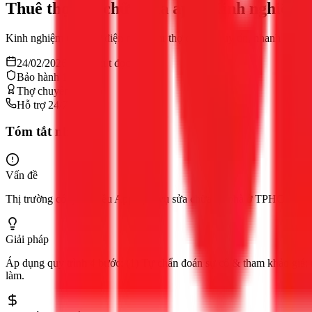
Thuê thợ sửa chữa qua app: Kinh nghiệm
Kinh nghiệm thuê thợ điện nước, mr thợ qua app uy tín, nhanh chóng?
24/02/2026
12
phút đọc
Bảo hành 12 tháng
Thợ chuyên nghiệp
Hỗ trợ 24/7
Tóm tắt nhanh
Vấn đề
Thị trường có quá nhiều App dịch vụ sửa chữa tại nhà ở TPHCM, khiế
Giải pháp
Áp dụng quy trình 4 bước: (1) Tự chẩn đoán sự cố & tham khảo giá; (2
làm.