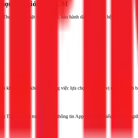
 chọn thợ giỏi TPHCM
 Thợ giỏi, có mặt sau 30 phút, bảo hành dài hạn. Liên hệ 1Fix!
n khách hàng khó khăn trong việc lựa chọn một đơn vị uy tín, minh b
) Tìm và kiểm tra kỹ lưỡng thông tin App; (3) Đối chiếu thông tin giữa