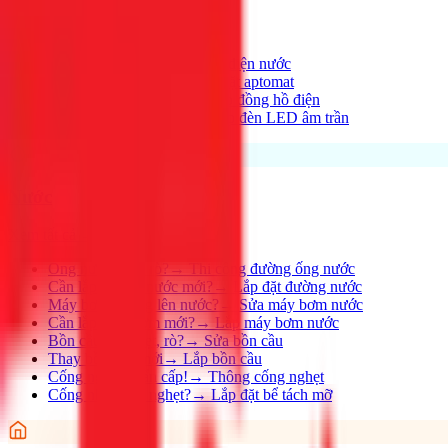
Xem tất cả →
Điện nhà có vấn đề?
→
Thợ điện nước
Aptomat hay nhảy?
→
Lắp đặt aptomat
Cần lắp đồng hồ mới?
→
Lắp đồng hồ điện
Thay đèn, lắp đèn mới
→
Lắp đèn LED âm trần
Nước
Xem tất cả →
Ống nước bị rỉ, rò?
→
Thi công đường ống nước
Cần lắp đường nước mới?
→
Lắp đặt đường nước
Máy bơm không lên nước?
→
Sửa máy bơm nước
Cần lắp máy bơm mới?
→
Lắp máy bơm nước
Bồn cầu bị nghẹt, rò?
→
Sửa bồn cầu
Thay bồn cầu mới
→
Lắp bồn cầu
Cống nghẹt khẩn cấp!
→
Thông cống nghẹt
Cống nhà hàng nghẹt?
→
Lắp đặt bể tách mỡ