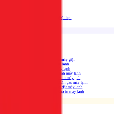
Bảng giá
Tất cả dịch vụ
Đặt hẹn
Dịch vụ
Tìm kiếm...
⌘K
Điện lạnh
Xem tất cả →
Máy giặt không quay?
→
Sửa máy giặt
Tủ lạnh không lạnh?
→
Sửa tủ lạnh
Máy lạnh hết lạnh?
→
Sửa máy lạnh
Máy lạnh có mùi hôi?
→
Vệ sinh máy lạnh
Máy giặt bẩn, có mùi?
→
Vệ sinh máy giặt
Máy lạnh yếu, thiếu gas?
→
Bơm gas máy lạnh
Cần lắp máy lạnh mới?
→
Lắp đặt máy lạnh
Bảo trì định kỳ máy lạnh
→
Bảo trì máy lạnh
Điện