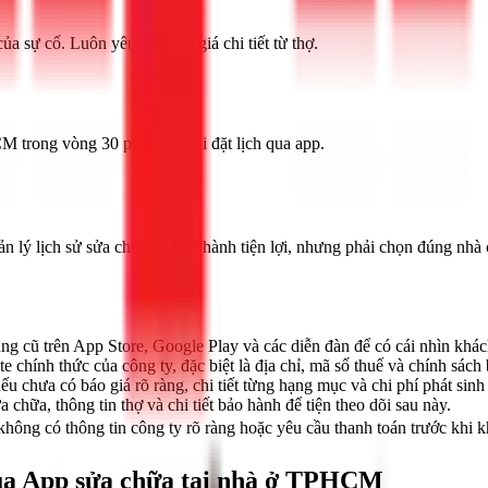
a sự cố. Luôn yêu cầu báo giá chi tiết từ thợ.
CM trong vòng 30 phút sau khi đặt lịch qua app.
 lý lịch sử sửa chữa và bảo hành tiện lợi, nhưng phải chọn đúng nhà 
g cũ trên App Store, Google Play và các diễn đàn để có cái nhìn khác
e chính thức của công ty, đặc biệt là địa chỉ, mã số thuế và chính sách
 chưa có báo giá rõ ràng, chi tiết từng hạng mục và chi phí phát sinh 
 chữa, thông tin thợ và chi tiết bảo hành để tiện theo dõi sau này.
hông có thông tin công ty rõ ràng hoặc yêu cầu thanh toán trước khi k
ua App sửa chữa tại nhà ở TPHCM