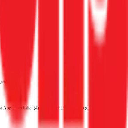
ạch.
 App và website; (4) Yêu cầu khảo sát và báo giá chi tiết trước khi