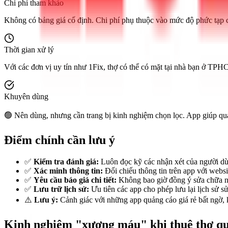
Chi phí tham khảo
Không có bảng giá cố định. Chi phí phụ thuộc vào mức độ phức tạp củ
Thời gian xử lý
Với các đơn vị uy tín như 1Fix, thợ có thể có mặt tại nhà bạn ở TPH
Khuyên dùng
🟢 Nên dùng, nhưng cần trang bị kinh nghiệm chọn lọc. App giúp quản
Điểm chính cần lưu ý
✅
Kiểm tra đánh giá:
Luôn đọc kỹ các nhận xét của người dùn
✅
Xác minh thông tin:
Đối chiếu thông tin trên app với websit
✅
Yêu cầu báo giá chi tiết:
Không bao giờ đồng ý sửa chữa nếu
✅
Lưu trữ lịch sử:
Ưu tiên các app cho phép lưu lại lịch sử sửa
⚠️
Lưu ý:
Cảnh giác với những app quảng cáo giá rẻ bất ngờ, k
Kinh nghiệm "xương máu" khi thuê thợ q