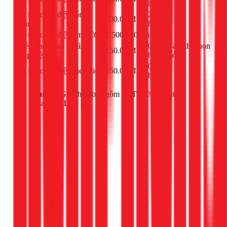
phút
Dò tìm chập điện tổng
120
800.000đ
-
quan
phút
Dò tìm chập điện âm tường
1.500.000đ
lần
-
Thêm thời gian dò tìm
60
Sau khi chọn
150.000đ
chập điện
phút
gói
60
Dò tìm chập điện theo giờ
250.000đ
-
phút
Lưu ý:
Giá chưa bao gồm VAT 10% và vật tư
thay thế. Liên hệ