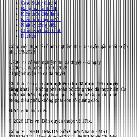
Case Study thực tế
Bảng mã lỗi thiết bị
Kiến thức điện lạnh
Kiến thức điện nước
Nhật ký công việc
Chính sách bảo hành
Đặt hẹn
Công việc thực tế có ảnh nghiệm thu
· 60 ngày gần nhất
· cập
nhật
8/8/2026
1.700+
ca có ảnh nghiệm thu đã duyệt · 60 ngày
5.200+
ca tích lũy · từ 01/2026
21
quận/huyện có ca đã duyệt
Chỉ tính các ca có
ảnh nghiệm thu đã được 1Fix duyệt
công khai
— không phải toàn bộ công việc đã thực hiện.
Ca
mới nhất được duyệt: hôm qua.
Số liệu tự cập nhật từ hệ
thống điều phối, không phải con số quảng cáo.
Được giới thiệu trên
© 2026 1Fix.vn. Bản quyền thuộc về 1Fix.
Công ty TNHH TM&DV Sửa Chữa Nhanh · MST
0315126341 · Hoạt động từ 2018 · 86/5B Nhất Chi Mai,