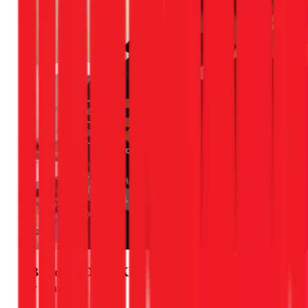
5 Bước Sử Dụng Kìm Bấm Cos Điện Chuẩn
Kỹ Thuật