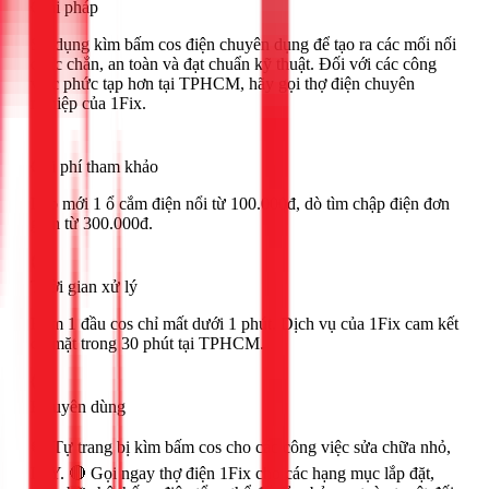
Giải pháp
Sử dụng kìm bấm cos điện chuyên dụng để tạo ra các mối nối
chắc chắn, an toàn và đạt chuẩn kỹ thuật. Đối với các công
việc phức tạp hơn tại TPHCM, hãy gọi thợ điện chuyên
nghiệp của 1Fix.
Chi phí tham khảo
Lắp mới 1 ổ cắm điện nổi từ 100.000đ, dò tìm chập điện đơn
giản từ 300.000đ.
Thời gian xử lý
Bấm 1 đầu cos chỉ mất dưới 1 phút. Dịch vụ của 1Fix cam kết
có mặt trong 30 phút tại TPHCM.
Khuyên dùng
🟢 Tự trang bị kìm bấm cos cho các công việc sửa chữa nhỏ,
DIY. 🔴 Gọi ngay thợ điện 1Fix cho các hạng mục lắp đặt,