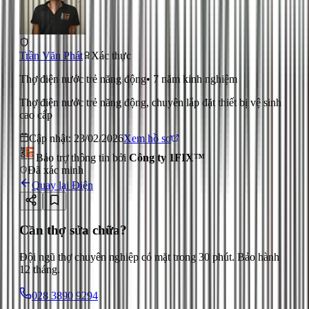
Trần Văn Phát
Xác thực
Thợ điện nước trẻ năng động
•
7
năm kinh nghiệm
Thợ điện nước trẻ năng động, chuyên lắp đặt thiết bị vệ sinh
cao cấp
Cập nhật:
23/02/2026
Xem hồ sơ
Bảo trợ thông tin bởi
Công ty 1FIX™
Đã xác minh
Quay lại
Điện
Cần thợ sửa chữa?
Đội ngũ thợ chuyên nghiệp có mặt trong 30 phút. Bảo hành
12 tháng.
028 3890 9294