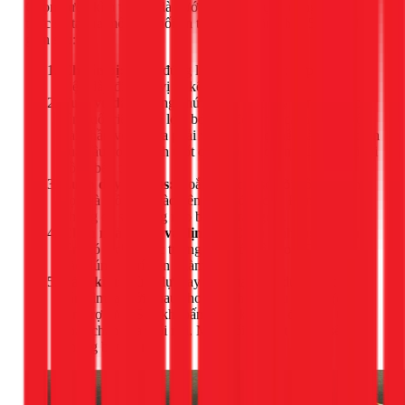
Chọn được kìm tốt mới là bước đầu. Sử dụng đúng cách mới
thực sự tạo ra một mối nối an toàn. Hãy làm theo 5 bước đơn
giản sau:
Chuẩn bị:
Chọn đúng loại đầu cos phù hợp với tiết
diện dây điện và vị trí kết nối.
Tuốt vỏ dây:
Dùng chức năng tuốt dây trên kìm (hoặc
kìm tuốt riêng) để loại bỏ một đoạn vỏ cách điện. Độ
dài phần vỏ tuốt ra phải vừa đủ để lọt hết vào phần thân
của đầu cos. Tránh tuốt quá dài hoặc làm đứt các sợi lõi
đồng bên trong.
Luồn dây vào cos:
Xoắn nhẹ các sợi lõi đồng lại cho
gọn và luồn sâu vào bên trong đầu cos. Đảm bảo
không có sợi đồng nào bị chìa ra ngoài.
Chọn ngàm kìm và định vị:
Chọn rãnh (ngàm) trên
kìm có kích thước tương ứng với đầu cos. Đặt đầu cos
vào đúng vị trí trên ngàm kìm.
Bấm kìm:
Dùng lực tay bóp mạnh và dứt khoát hai
cán kìm lại với nhau cho đến khi cơ cấu tự nhả (ở các
kìm trợ lực). Sau khi bấm, hãy kéo nhẹ để kiểm tra độ
chắc chắn của mối nối. Một mối nối đạt chuẩn sẽ
không bị tuột ra.