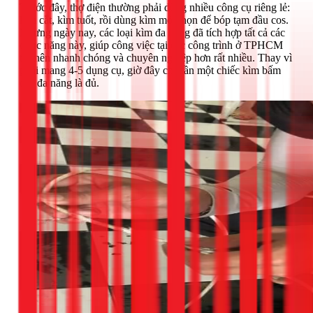
Trước đây, thợ điện thường phải dùng nhiều công cụ riêng lẻ:
kìm cắt, kìm tuốt, rồi dùng kìm mỏ nhọn để bóp tạm đầu cos.
Nhưng ngày nay, các loại kìm đa năng đã tích hợp tất cả các
chức năng này, giúp công việc tại các công trình ở TPHCM
trở nên nhanh chóng và chuyên nghiệp hơn rất nhiều. Thay vì
phải mang 4-5 dụng cụ, giờ đây chỉ cần một chiếc kìm bấm
cos đa năng là đủ.