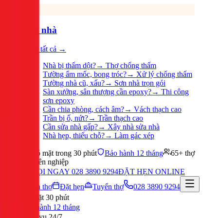
Sửa nhà
Xem tất cả →
Nhà bị thấm dột?
→
Thợ chống thấm
Tường ẩm mốc, bong tróc?
→
Xử lý chống thấm
Tường nhà cũ, xấu?
→
Sơn nhà trọn gói
Sàn xưởng, sân thượng cần epoxy?
→
Thi công
sơn epoxy
Cần chia phòng, cách âm?
→
Vách thạch cao
Trần bị ố, nứt?
→
Trần thạch cao
Cần sửa nhà gấp?
→
Xây nhà sửa nhà
Nhà hẹp, thiếu chỗ?
→
Làm gác xép
Có mặt trong 30 phút
Bảo hành 12 tháng
65+ thợ
chuyên nghiệp
GỌI NGAY 028 3890 9294
ĐẶT HẸN ONLINE
Tuyển thợ
Đặt hẹn
Tuyển thợ
028 3890 9294
Có mặt 30 phút
Bảo hành 12 tháng
Phục vụ 24/7