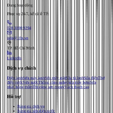
Đang hoạt động
Phục vụ 24/7, kể cả lễ Tết
028 3890 9294
info@1fix.vn
TP. Hồ Chí Minh
LinkedIn
Dịch vụ chính
Điện lạnh
Sửa máy lạnh
Sửa máy giặt
Sửa tủ lạnh
Sửa điện
Thợ
điện nước
Sửa nước
Thông cống nghẹt
Sửa máy bơm
Sửa
nhà
Chống thấm
Thi công sơn epoxy
Vách thạch cao
Hỗ trợ
Bảng giá dịch vụ
Bảng giá sửa điện nước