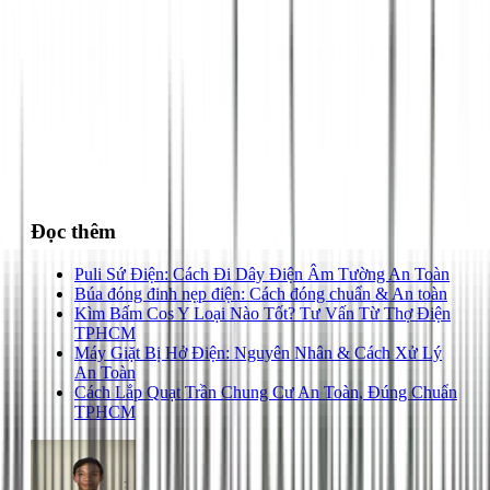
028 3890 9294
Đọc thêm
Puli Sứ Điện: Cách Đi Dây Điện Âm Tường An Toàn
Búa đóng đinh nẹp điện: Cách đóng chuẩn & An toàn
Kìm Bấm Cos Y Loại Nào Tốt? Tư Vấn Từ Thợ Điện
TPHCM
Máy Giặt Bị Hở Điện: Nguyên Nhân & Cách Xử Lý
An Toàn
Cách Lắp Quạt Trần Chung Cư An Toàn, Đúng Chuẩn
TPHCM