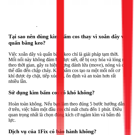
Gọi ngay 1Fix
.
Tại sao nên dùng kìm bấm cos thay vì xoắn dây và
quấn băng keo?
Việc xoắn dây và quấn băng keo chỉ là giải pháp tạm thời.
Mối nối này không đảm bảo lực siết, dễ bị oxy hóa và lỏng ra
theo thời gian, gây ra hiện tượng đánh lửa (move), nóng và có
thể dẫn đến chập cháy. Kìm bấm cos tạo ra một mối nối cơ
khí được ép chặt, tiếp xúc tốt, ổn định và an toàn hơn rất
nhiều lần.
Sử dụng kìm bấm cos có khó không?
Hoàn toàn không. Nếu bạn làm theo đúng 5 bước hướng dẫn
ở trên, việc bấm một đầu cos chỉ mất chưa đến 1 phút. Điều
quan trọng nhất là chọn đúng kích cỡ ngàm kìm và bấm đủ
lực.
Dịch vụ của 1Fix có bảo hành không?