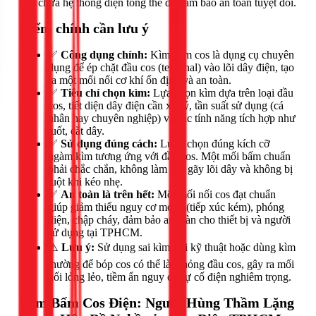
sửa chữa hệ thống điện tổng thể để đảm bảo an toàn tuyệt đối.
Điểm chính cần lưu ý
✅
Công dụng chính:
Kìm bấm cos là dụng cụ chuyên
dụng để ép chặt đầu cos (terminal) vào lõi dây điện, tạo
ra một mối nối cơ khí ổn định và an toàn.
✅
Tiêu chí chọn kìm:
Lựa chọn kìm dựa trên loại đầu
cos, tiết diện dây điện cần xử lý, tần suất sử dụng (cá
nhân hay chuyên nghiệp) và các tính năng tích hợp như
tuốt, cắt dây.
✅
Sử dụng đúng cách:
Luôn chọn đúng kích cỡ
ngàm kìm tương ứng với đầu cos. Một mối bấm chuẩn
phải chắc chắn, không làm đứt gãy lõi dây và không bị
tuột khi kéo nhẹ.
✅
An toàn là trên hết:
Một mối nối cos đạt chuẩn
giúp giảm thiểu nguy cơ move (tiếp xúc kém), phóng
điện, chập cháy, đảm bảo an toàn cho thiết bị và người
sử dụng tại TPHCM.
⚠️
Lưu ý:
Sử dụng sai kìm, sai kỹ thuật hoặc dùng kìm
thường để bóp cos có thể làm hỏng đầu cos, gây ra mối
nối lỏng lẻo, tiềm ẩn nguy cơ sự cố điện nghiêm trọng.
Kìm Bấm Cos Điện: Người Hùng Thầm Lặng