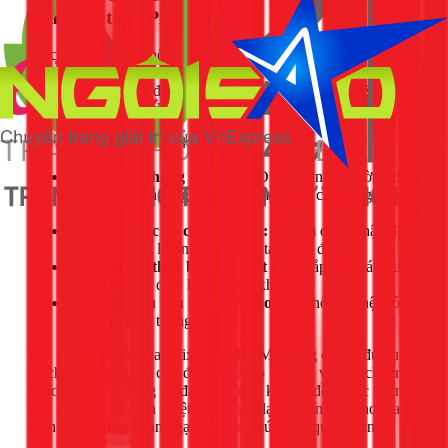
của 1Fix tại TPHCM?
Việc tự mình bấm một vài đầu cos để thay ổ cắm hay công tắc
là hoàn toàn khả thi. Tuy nhiên, đối với những công việc đòi
hỏi chuyên môn và độ an toàn cao, việc gọi thợ chuyên
nghiệp là lựa chọn khôn ngoan nhất.
Hãy liên hệ với 1Fix.vn khi bạn cần:
Lắp đặt hệ thống điện mới:
Đi lại toàn bộ đường dây,
lắp đặt tủ điện tổng, phân chia aptomat cho từng khu
vực.
Sửa chữa các sự cố phức tạp:
Dò tìm điểm chập điện
âm tường, xử lý tình trạng quá tải, rò rỉ điện.
Đấu nối các thiết bị công suất lớn:
Lắp đặt máy nước
nóng, bếp từ, điều hòa không khí.
Thi công yêu cầu kỹ thuật cao:
Đấu nối các hệ thống
tự động, điện thông minh.
Đội ngũ thợ điện của 1Fix tại TPHCM không chỉ có đủ dụng
cụ chuyên dụng mà còn được đào tạo bài bản về tiêu chuẩn
an toàn điện. Chúng tôi đảm bảo mọi kết nối đều chắc chắn,
gọn gàng và an toàn tuyệt đối, mang lại sự yên tâm cho gia
đình bạn. Đừng ngần ngại gọi cho chúng tôi qua hotline