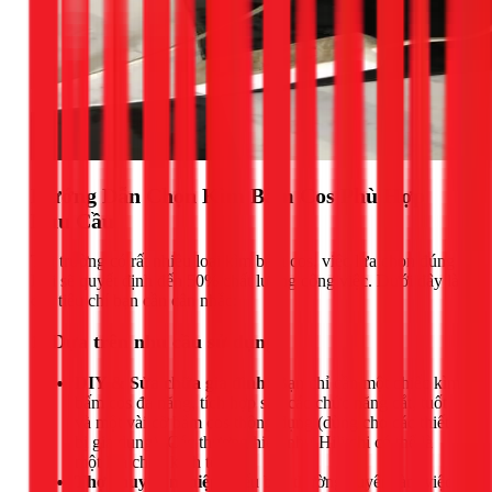
Hướng Dẫn Chọn Kìm Bấm Cos Phù Hợp
Nhu Cầu
Thị trường có rất nhiều loại kìm bấm cos, việc lựa chọn đúng
loại sẽ quyết định đến 50% chất lượng công việc. Dưới đây là
các tiêu chí bạn cần cân nhắc:
1. Dựa trên nhu cầu sử dụng
DIY & Sửa chữa gia đình:
Bạn chỉ cần một chiếc kìm
bấm cos đa năng, tích hợp sẵn các chức năng cắt, tuốt
và một vài cỡ bấm cos thông dụng (dùng cho các thiết
bị gia dụng). Các thương hiệu như Hilitchi có thể là
một lựa chọn kinh tế.
Thợ chuyên nghiệp:
Nếu bạn thường xuyên làm việc