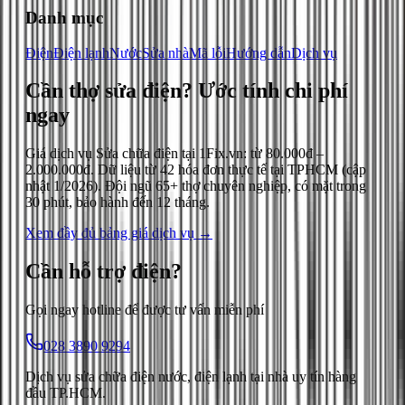
Danh mục
Điện
Điện lạnh
Nước
Sửa nhà
Mã lỗi
Hướng dẫn
Dịch vụ
Cần thợ sửa điện?
Ước tính chi phí
ngay
Giá dịch vụ
Sửa chữa điện
tại 1Fix.vn: từ
80.000đ
–
2.000.000đ
. Dữ liệu từ
42
hóa đơn thực tế tại TPHCM (cập
nhật
1/2026
). Đội ngũ 65+ thợ chuyên nghiệp, có mặt trong
30 phút, bảo hành đến 12 tháng.
Xem đầy đủ bảng giá dịch vụ →
Cần hỗ trợ
điện
?
Gọi ngay hotline để được tư vấn miễn phí
028 3890 9294
Dịch vụ sửa chữa điện nước, điện lạnh tại nhà uy tín hàng
đầu TP.HCM.