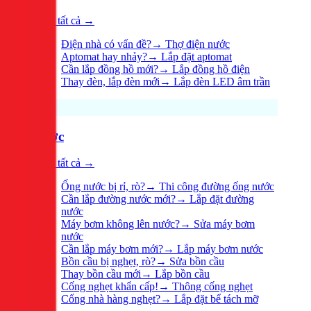
Xem tất cả →
Điện nhà có vấn đề?
→
Thợ điện nước
Aptomat hay nhảy?
→
Lắp đặt aptomat
Cần lắp đồng hồ mới?
→
Lắp đồng hồ điện
Thay đèn, lắp đèn mới
→
Lắp đèn LED âm trần
Nước
Xem tất cả →
Ống nước bị rỉ, rò?
→
Thi công đường ống nước
Cần lắp đường nước mới?
→
Lắp đặt đường
nước
Máy bơm không lên nước?
→
Sửa máy bơm
nước
Cần lắp máy bơm mới?
→
Lắp máy bơm nước
Bồn cầu bị nghẹt, rò?
→
Sửa bồn cầu
Thay bồn cầu mới
→
Lắp bồn cầu
Cống nghẹt khẩn cấp!
→
Thông cống nghẹt
Cống nhà hàng nghẹt?
→
Lắp đặt bể tách mỡ