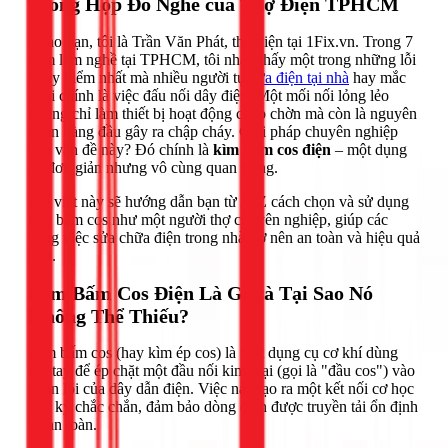
Trong Hộp Đồ Nghề của Thợ Điện TPHCM
Chào bạn, tôi là Trần Văn Phát, thợ điện tại 1Fix.vn. Trong 7
năm làm nghề tại TPHCM, tôi nhận thấy một trong những lỗi
nguy hiểm nhất mà nhiều người tự
sửa điện tại nhà
hay mắc
phải chính là việc đấu nối dây điện. Một mối nối lỏng lẻo
không chỉ làm thiết bị hoạt động chập chờn mà còn là nguyên
nhân hàng đầu gây ra chập cháy. Giải pháp chuyên nghiệp
cho vấn đề này? Đó chính là
kìm bấm cos điện
– một dụng
cụ đơn giản nhưng vô cùng quan trọng.
Bài viết này sẽ hướng dẫn bạn từ A-Z cách chọn và sử dụng
kìm bấm cos như một người thợ chuyên nghiệp, giúp các
công việc sửa chữa điện trong nhà trở nên an toàn và hiệu quả
hơn.
Kìm Bấm Cos Điện Là Gì và Tại Sao Nó
Không Thể Thiếu?
Kìm bấm cos (hay kìm ép cos) là một dụng cụ cơ khí dùng
lực tay để ép chặt một đầu nối kim loại (gọi là "đầu cos") vào
phần lõi của dây dẫn điện. Việc này tạo ra một kết nối cơ học
cực kỳ chắc chắn, đảm bảo dòng điện được truyền tải ổn định
và an toàn.