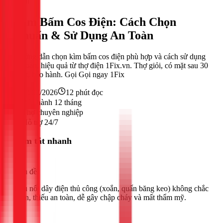
Điện
Kìm Bấm Cos Điện: Cách Chọn
Chuẩn & Sử Dụng An Toàn
Hướng dẫn chọn kìm bấm cos điện phù hợp và cách sử dụng
an toàn, hiệu quả từ thợ điện 1Fix.vn. Thợ giỏi, có mặt sau 30
phút, bảo hành. Gọi Gọi ngay 1Fix
23/02/2026
12
phút đọc
Bảo hành 12 tháng
Thợ chuyên nghiệp
Hỗ trợ 24/7
Tóm tắt nhanh
Vấn đề
Đấu nối dây điện thủ công (xoắn, quấn băng keo) không chắc
chắn, thiếu an toàn, dễ gây chập cháy và mất thẩm mỹ.