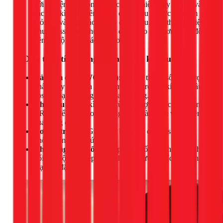
với tủ điện, hệ thống điện công nghiệp, hãy đầu tư vào
các loại kìm chuyên dụng, có cơ cấu trợ lực để giảm
mỏi tay và đảm bảo lực ép đồng đều. Các thương hiệu
như Haisstronica hoặc các dòng cao cấp hơn sẽ có độ
bền và độ chính xác cao hơn.
2. Dựa trên tính năng và thông số kỹ thuật
Dải bấm cos (AWG/mm²):
Đây là thông số quan trọng
nhất. Hãy kiểm tra xem kìm có hỗ trợ các kích cỡ đầu
cos mà bạn thường dùng hay không.
Chất liệu:
Chọn kìm làm từ thép hợp kim cao cấp (như
CR-V) để đảm bảo độ cứng của ngàm kìm và độ bền
của dụng cụ.
Cơ cấu trợ lực:
Giúp bạn bấm các đầu cos lớn mà
không tốn nhiều sức.
Khả năng thay đổi đầu ép:
Một số kìm cho phép thay
đổi các bộ ngàm ép khác nhau để tương thích với nhiều
loại cos đặc biệt.