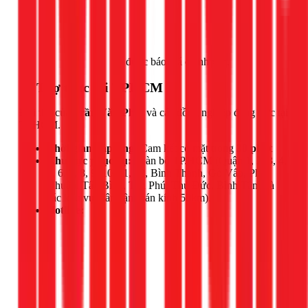
Gọi ngay 1Fix
để được báo giá chính xác.
📍 Thợ trực tại TPHCM
Đội thợ của
Trần Văn Phát
và các đồng nghiệp đang trực tại
TPHCM.
Thời gian đáp ứng:
Cam kết có mặt trong
30 phút
Khu vực phục vụ:
Toàn bộ TP.HCM (Quận 1, 2, 3, 4,
5, 6, 7, 8, 9, 10, 11, 12, Bình Thạnh, Gò Vấp, Phú
Nhuận, Tân Bình, Tân Phú, Thủ Đức, Bình Tân) và
các khu vực lân cận (bán kính 50km).
Hotline: