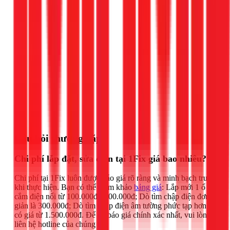
Gọi ngay 1Fix
Câu hỏi thường gặp
Chi phí lắp đặt, sửa điện tại 1Fix giá bao nhiêu?
Chi phí tại 1Fix luôn được báo giá rõ ràng và minh bạch trước
khi thực hiện. Bạn có thể tham khảo
bảng giá
: Lắp mới 1 ổ
cắm điện nổi từ 100.000đ - 200.000đ; Dò tìm chập điện đơn
giản là 300.000đ; Dò tìm chập điện âm tường phức tạp hơn
có giá từ 1.500.000đ. Để có báo giá chính xác nhất, vui lòng
liên hệ hotline của chúng tôi.