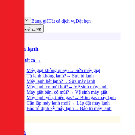
Bảng giá
Tất cả dịch vụ
Đặt hẹn
Dịch vụ
Tìm kiếm...
⌘K
Điện lạnh
Xem tất cả →
Máy giặt không quay?
→
Sửa máy giặt
Tủ lạnh không lạnh?
→
Sửa tủ lạnh
Máy lạnh hết lạnh?
→
Sửa máy lạnh
Máy lạnh có mùi hôi?
→
Vệ sinh máy lạnh
Máy giặt bẩn, có mùi?
→
Vệ sinh máy giặt
Máy lạnh yếu, thiếu gas?
→
Bơm gas máy lạnh
Cần lắp máy lạnh mới?
→
Lắp đặt máy lạnh
Bảo trì định kỳ máy lạnh
→
Bảo trì máy lạnh
Điện