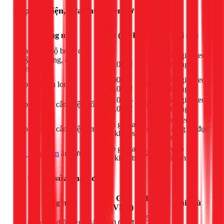
Lắp đặt điện, sửa chữa điện cơ bản
Đơn
Hạng mục
Giá (VNĐ)
Ghi chú
vị
Lắp mới 1 bộ bóng đèn
Từ
Giảm giá theo
Huỳnh Quang, đèn
bộ
150.000đ
số lượng
compact
40.000 -
Giảm giá theo
Lắp mới đèn lon
bộ
150.000đ
số lượng
100.000 -
Giảm giá theo
Lắp mới 1 ổ cắm điện nổi
bộ
200.000đ
số lượng
Tùy theo
Báo giá sau
Lắp mới 1 ổ cắm điện âm
bộ
phương án đục
khi khảo sát
tường
Báo giá sau
Tùy độ khó
sửa chập điện
âm tường
lần
khi kiểm tra
khắc phục
Dò tìm và sửa chập điện
Giá
Đơn
Hạng mục
Ghi chú
(VNĐ)
vị
45
Dò tìm chập điện đơn giản
300.000đ
-