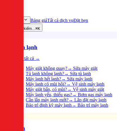
Bảng giá
Tất cả dịch vụ
Đặt hẹn
Dịch vụ
Tìm kiếm...
⌘K
Điện lạnh
Xem tất cả →
Máy giặt không quay?
→
Sửa máy giặt
Tủ lạnh không lạnh?
→
Sửa tủ lạnh
Máy lạnh hết lạnh?
→
Sửa máy lạnh
Máy lạnh có mùi hôi?
→
Vệ sinh máy lạnh
Máy giặt bẩn, có mùi?
→
Vệ sinh máy giặt
Máy lạnh yếu, thiếu gas?
→
Bơm gas máy lạnh
Cần lắp máy lạnh mới?
→
Lắp đặt máy lạnh
Bảo trì định kỳ máy lạnh
→
Bảo trì máy lạnh
Điện