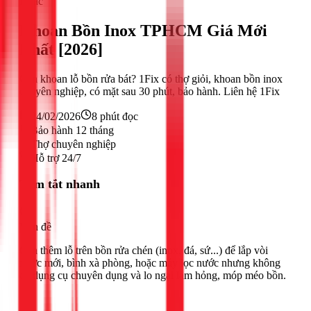
Khác
Khoan Bồn Inox TPHCM Giá Mới
Nhất [2026]
Cần khoan lỗ bồn rửa bát? 1Fix có thợ giỏi, khoan bồn inox
chuyên nghiệp, có mặt sau 30 phút, bảo hành. Liên hệ 1Fix
24/02/2026
8
phút đọc
Bảo hành 12 tháng
Thợ chuyên nghiệp
Hỗ trợ 24/7
Tóm tắt nhanh
Vấn đề
Cần thêm lỗ trên bồn rửa chén (inox, đá, sứ...) để lắp vòi
nước mới, bình xà phòng, hoặc máy lọc nước nhưng không
có dụng cụ chuyên dụng và lo ngại làm hỏng, móp méo bồn.