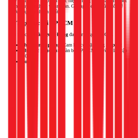
Hãy để 1Fix.vn giúp bạn thực hiện những nâng cấp nhỏ một
cách chuyên nghiệp và an toàn. Gọi ngay cho chúng tôi để
được phục vụ nhanh nhất!
📍 Thợ trực tại TPHCM
Đội thợ của
Trần Quốc Đông
đang trực tại TPHCM.
Thời gian đáp ứng:
Cam kết có mặt trong
30 phút
Khu vực phục vụ:
Toàn bộ TP.HCM và vùng lân cận
(50km)
Hotline: