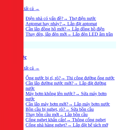
Xem tất cả →
Điện nhà có vấn đề?
→
Thợ điện nước
Aptomat hay nhảy?
→
Lắp đặt aptomat
Cần lắp đồng hồ mới?
→
Lắp đồng hồ điện
Thay đèn, lắp đèn mới
→
Lắp đèn LED âm trần
Nước
Xem tất cả →
Ống nước bị rỉ, rò?
→
Thi công đường ống nước
Cần lắp đường nước mới?
→
Lắp đặt đường
nước
Máy bơm không lên nước?
→
Sửa máy bơm
nước
Cần lắp máy bơm mới?
→
Lắp máy bơm nước
Bồn cầu bị nghẹt, rò?
→
Sửa bồn cầu
Thay bồn cầu mới
→
Lắp bồn cầu
Cống nghẹt khẩn cấp!
→
Thông cống nghẹt
Cống nhà hàng nghẹt?
→
Lắp đặt bể tách mỡ