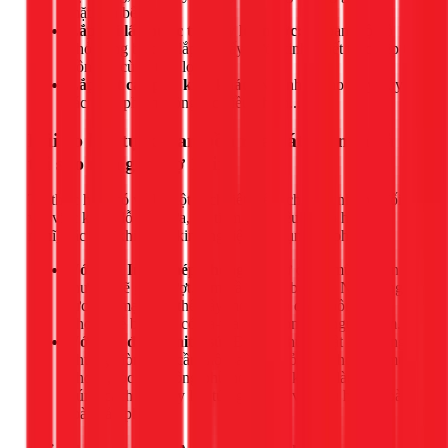
mặt bàn bếp.
Lắp vòi lấy nước từ máy lọc nước:
Khoan một lỗ
nhỏ riêng biệt để lắp vòi lấy nước tinh khiết trực tiếp tại
bồn, vô cùng tiện lợi.
Lắp đặt các phụ kiện khác:
Nút nhấn cho máy hủy
rác thực phẩm, công tắc điều khiển...
Rủi ro khi tự khoan bồn rửa bát tại nhà và
tại sao nên gọi thợ 1Fix
Tự thực hiện có vẻ là một cách tiết kiệm chi phí, nhưng đối
với việc khoét lỗ bồn rửa, nó tiềm ẩn nhiều rủi ro hơn bạn
nghĩ, đặc biệt khi thiếu kinh nghiệm và dụng cụ phù hợp.
Với bồn Inox (thép không gỉ):
Sử dụng mũi khoan
thường sẽ gây trượt, làm trầy xước bề mặt. Nếu dùng
lực quá mạnh có thể gây móp, biến dạng bồn. Lỗ
khoan dễ bị méo, có ba-via sắc nhọn gây nguy hiểm.
Với bồn đá Granite, sứ:
Đây là những vật liệu cứng
nhưng giòn. Chỉ cần một sai sót nhỏ như chọn sai mũi
khoan, tốc độ không phù hợp hoặc không làm mát
đúng cách sẽ ngay lập tức gây nứt, vỡ, làm hỏng hoàn
toàn sản phẩm.