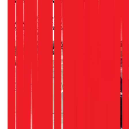
Giải pháp từ 1Fix: An toàn - Chính xác - Thẩm
mỹ
Đội ngũ của chúng tôi được trang bị đầy đủ các loại mũi
khoét hợp kim và mũi khoét kim cương chuyên dụng cho
từng loại vật liệu. Quy trình làm việc được chuẩn hóa để đảm
bảo kết quả hoàn hảo.