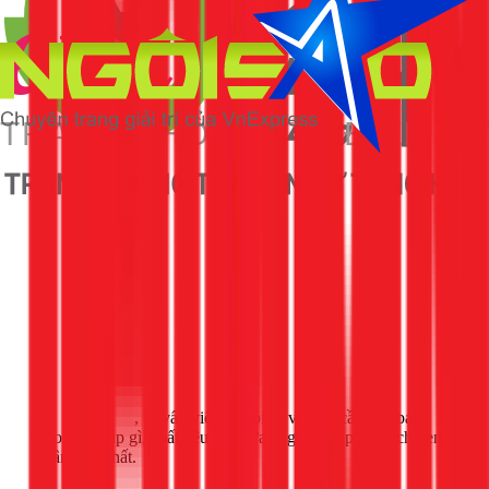
Gọi ngay 1Fix
, tư vấn viên sẽ hỏi rõ về nhu cầu của bạn
(khoan để lắp gì, chất liệu bồn rửa là gì) và sắp xếp lịch hẹn
thuận tiện nhất.