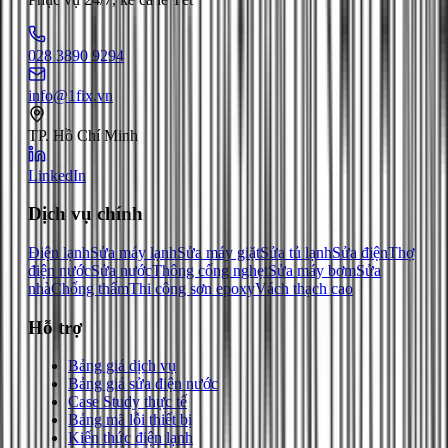
028 3890 9294
info@1fix.vn
TP. Hồ Chí Minh
LinkedIn
Dịch vụ chính
Điện lạnh
Sửa máy lạnh
Sửa máy giặt
Sửa tủ lạnh
Sửa điện
Thợ
điện nước
Sửa nước
Thông cống nghẹt
Sửa máy bơm
Sửa
nhà
Chống thấm
Thi công sơn epoxy
Vách thạch cao
Hỗ trợ
Bảng giá dịch vụ
Bảng giá sửa điện nước
Case Study thực tế
Bảng mã lỗi thiết bị
Kiến thức điện lạnh