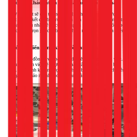
Bước 2: Khảo sát và báo giá miễn phí tại nhà
Thợ kỹ thuật sẽ đến tận nơi theo lịch hẹn, kiểm tra thực tế
chất liệu và kết cấu bồn rửa. Dựa trên đó, thợ sẽ tư vấn vị trí
khoan tối ưu nhất về cả công năng và thẩm mỹ, sau đó báo
giá chi tiết, trọn gói cho bạn. Dịch vụ này là hoàn toàn miễn
phí.
Bước 3: Tiến hành khoan lỗ chính xác
Sau khi bạn đồng ý với báo giá, thợ sẽ tiến hành công việc.
Khu vực làm việc sẽ được che chắn cẩn thận để tránh bụi
bẩn. Quá trình khoan được thực hiện bằng máy móc chuyên
dụng, đảm bảo nhanh chóng và an toàn.