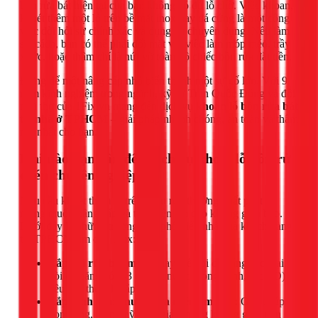
bồn rửa bát hiện tại của bạn không có đủ lỗ chờ. Việc khoan,
khoét thêm một lỗ trên bề mặt inox hay đá cứng là một công
việc đòi hỏi sự chính xác và dụng cụ chuyên dụng. Nếu làm
sai cách, bạn có thể phải đối mặt với việc làm móp méo, trầy
xước, hoặc thậm chí là nứt vỡ toàn bộ chiếc bồn rửa đắt tiền.
Đừng để một nâng cấp nhỏ biến thành một sự cố lớn. Với 9
năm kinh nghiệm trong ngành, kỹ sư Trần Quốc Đông và đội
ngũ thợ của 1Fix.vn mang đến dịch vụ
khoan lỗ bồn rửa bát
tại nhà ở TPHCM
– giải pháp nhanh chóng, an toàn và thẩm
mỹ nhất cho bạn.
Khi nào bạn cần đến dịch vụ khoét lỗ bồn rửa
chén chuyên nghiệp?
Nhu cầu khoét thêm lỗ trên chậu rửa thường xuất phát từ
mong muốn nâng cấp và tăng tiện ích cho không gian bếp.
Dưới đây là những trường hợp phổ biến nhất mà khách hàng
tại TPHCM tìm đến 1Fix:
Lắp vòi rửa bát mới:
Thay thế vòi cũ bằng các loại
vòi đa năng có 2-3 đường nước (nóng, lạnh, lọc RO)
yêu cầu thêm lỗ lắp đặt.
Lắp bình đựng nước rửa chén âm bàn:
Giải pháp
gọn gàng, thẩm mỹ giúp giải phóng không gian trên