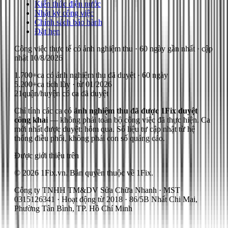
Kiến thức điện nước
Nhật ký công việc
Chính sách bảo hành
Đặt hẹn
Công việc thực tế có ảnh nghiệm thu
· 60 ngày gần nhất
· cập
nhật
10/8/2026
1.700+
ca có ảnh nghiệm thu đã duyệt · 60 ngày
5.200+
ca tích lũy · từ 01/2026
21
quận/huyện có ca đã duyệt
Chỉ tính các ca có
ảnh nghiệm thu đã được 1Fix duyệt
công khai
— không phải toàn bộ công việc đã thực hiện.
Ca
mới nhất được duyệt: hôm qua.
Số liệu tự cập nhật từ hệ
thống điều phối, không phải con số quảng cáo.
Được giới thiệu trên
© 2026 1Fix.vn. Bản quyền thuộc về 1Fix.
Công ty TNHH TM&DV Sửa Chữa Nhanh · MST
0315126341 · Hoạt động từ 2018 · 86/5B Nhất Chi Mai,
Phường Tân Bình, TP. Hồ Chí Minh