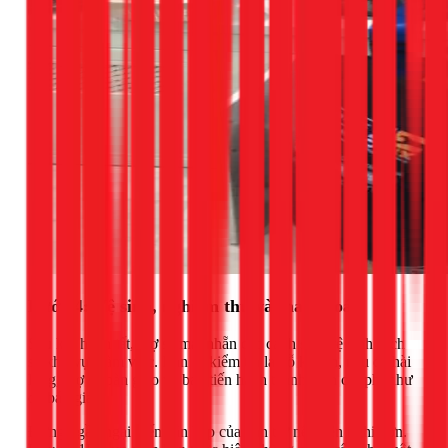
Bước 4: Vệ sinh, nghiệm thu và thanh toán
Sau khi hoàn tất, thợ sẽ mài nhẵn các cạnh sắc, vệ sinh sạch
sẽ khu vực làm việc. Bạn sẽ kiểm tra lại lỗ khoan, nếu đã hài
lòng, thợ sẽ bàn giao và bạn tiến hành thanh toán chi phí như
đã báo giá.
Đừng ngần ngại biến căn bếp của bạn trở nên tiện nghi hơn.