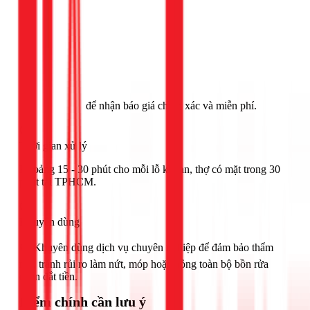
Gọi ngay 1Fix
để nhận báo giá chính xác và miễn phí.
Thời gian xử lý
Khoảng 15 - 30 phút cho mỗi lỗ khoan, thợ có mặt trong 30
phút tại TPHCM.
Khuyên dùng
🟢 Khuyên dùng dịch vụ chuyên nghiệp để đảm bảo thẩm
mỹ, tránh rủi ro làm nứt, móp hoặc hỏng toàn bộ bồn rửa
chén đắt tiền.
Điểm chính cần lưu ý