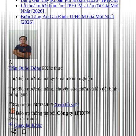
Bảng Giá Máy Khoan Pin Makita [2026] TPHCM
Lỗ thoát nước bồn tắm TPHCM - Lắp đặt Giá Mới
Nhất [2026]
Bơm Tăng Áp Gia Đình TPHCM Giá Mới Nhất
[2026]
Trần Quốc Đông
Xác thực
Thợ điện nước đa năng
•
9
năm kinh nghiệm
Thợ điện nước đa năng, chuyên sửa chữa và lắp đặt bình
nóng lạnh
Cập nhật:
24/02/2026
Xem hồ sơ
Bảo trợ thông tin bởi
Công ty 1FIX™
Đã xác minh
Quay lại
Khác