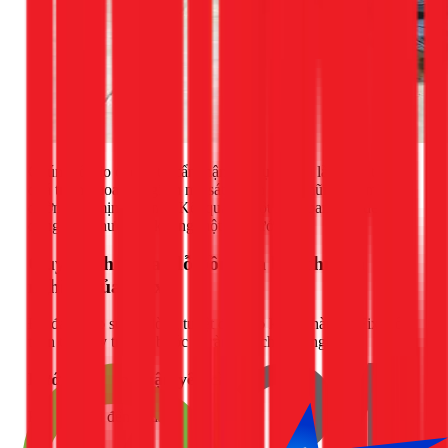
Chúng tôi đo đạc vị trí cẩn thận, sử dụng dầu làm mát trong
quá trình khoan để giảm ma sát, tránh cháy mũi và đảm bảo
đường cắt mịn, sắc nét. Kết quả là một lỗ khoan tròn đều,
đúng kích thước và không một vết xước.
Quy trình khoan lỗ bồn rửa bát chuyên
nghiệp của 1Fix
Để đảm bảo sự hài lòng tuyệt đối cho khách hàng, 1Fix luôn
tuân thủ quy trình 4 bước rõ ràng và chuyên nghiệp:
Bước 1: Tiếp nhận yêu cầu & Tư vấn
Khi bạn gọi đến hotline