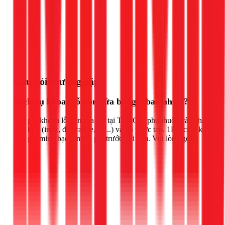
Gọi ngay 1Fix
Câu hỏi thường gặp
Dịch vụ khoan lỗ bồn rửa bát giá bao nhiêu?
Chi phí khoan lỗ bồn rửa bát tại TPHCM phụ thuộc vào chất
liệu bồn (inox, đá granite, sứ...) và độ phức tạp. 1Fix cam kết
báo giá minh bạch, miễn phí trước khi làm. Vui lòng gọi