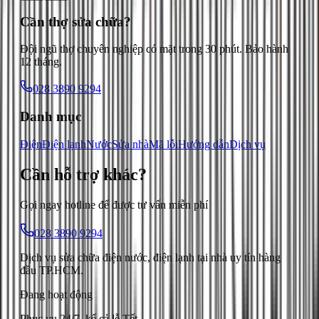
Cần thợ sửa chữa?
Đội ngũ thợ chuyên nghiệp có mặt trong 30 phút. Bảo hành
12 tháng.
028 3890 9294
Danh mục
Điện
Điện lạnh
Nước
Sửa nhà
Mã lỗi
Hướng dẫn
Dịch vụ
Cần hỗ trợ
khác
?
Gọi ngay hotline để được tư vấn miễn phí
028 3890 9294
Dịch vụ sửa chữa điện nước, điện lạnh tại nhà uy tín hàng
đầu TP.HCM.
Đang hoạt động
Phục vụ 24/7, kể cả lễ Tết