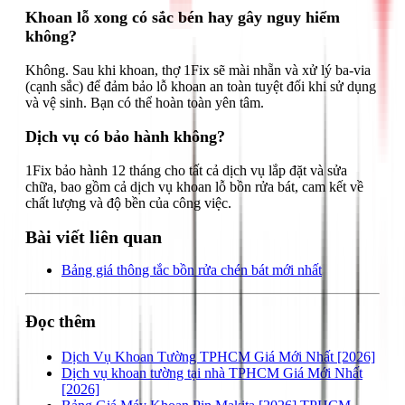
Khoan lỗ xong có sắc bén hay gây nguy hiểm
không?
Không. Sau khi khoan, thợ 1Fix sẽ mài nhẵn và xử lý ba-via
(cạnh sắc) để đảm bảo lỗ khoan an toàn tuyệt đối khi sử dụng
và vệ sinh. Bạn có thể hoàn toàn yên tâm.
Dịch vụ có bảo hành không?
1Fix bảo hành 12 tháng cho tất cả dịch vụ lắp đặt và sửa
chữa, bao gồm cả dịch vụ khoan lỗ bồn rửa bát, cam kết về
chất lượng và độ bền của công việc.
Bài viết liên quan
Bảng giá thông tắc bồn rửa chén bát mới nhất
Đọc thêm
Dịch Vụ Khoan Tường TPHCM Giá Mới Nhất [2026]
Dịch vụ khoan tường tại nhà TPHCM Giá Mới Nhất
[2026]