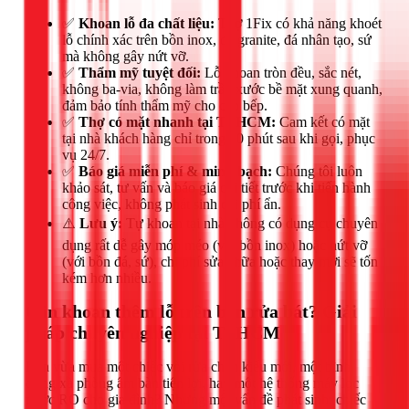
✅
Khoan lỗ đa chất liệu:
Thợ 1Fix có khả năng khoét
lỗ chính xác trên bồn inox, đá granite, đá nhân tạo, sứ
mà không gây nứt vỡ.
✅
Thẩm mỹ tuyệt đối:
Lỗ khoan tròn đều, sắc nét,
không ba-via, không làm trầy xước bề mặt xung quanh,
đảm bảo tính thẩm mỹ cho căn bếp.
✅
Thợ có mặt nhanh tại TPHCM:
Cam kết có mặt
tại nhà khách hàng chỉ trong 30 phút sau khi gọi, phục
vụ 24/7.
✅
Báo giá miễn phí & minh bạch:
Chúng tôi luôn
khảo sát, tư vấn và báo giá chi tiết trước khi tiến hành
công việc, không phát sinh chi phí ẩn.
⚠️
Lưu ý:
Tự khoan tại nhà không có dụng cụ chuyên
dụng rất dễ gây móp méo (với bồn inox) hoặc nứt vỡ
(với bồn đá, sứ), chi phí sửa chữa hoặc thay mới sẽ tốn
kém hơn nhiều.
Cần khoan thêm lỗ trên bồn rửa bát? Giải
pháp chuyên nghiệp tại TPHCM
Bạn vừa mua một chiếc vòi rửa chén kiểu mới, một bình
đựng xà phòng âm bàn tiện lợi, hay một hệ thống máy lọc
nước RO cho gia đình? Nhưng một vấn đề phát sinh: chiếc