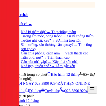
Sửa nhà
Xem tất cả →
Nhà bị thấm dột?
→
Thợ chống thấm
Tường ẩm mốc, bong tróc?
→
Xử lý chống thấm
Tường nhà cũ, xấu?
→
Sơn nhà trọn gói
Sàn xưởng, sân thượng cần epoxy?
→
Thi công
sơn epoxy
Cần chia phòng, cách âm?
→
Vách thạch cao
Trần bị ố, nứt?
→
Trần thạch cao
Cần sửa nhà gấp?
→
Xây nhà sửa nhà
Nhà hẹp, thiếu chỗ?
→
Làm gác xép
Có mặt trong 30 phút
Bảo hành 12 tháng
65+ thợ
chuyên nghiệp
GỌI NGAY 028 3890 9294
ĐẶT HẸN ONLINE
Tuyển thợ
Đặt hẹn
Tuyển thợ
028 3890 9294
Có mặt 30 phút
Bảo hành 12 tháng
Phục vụ 24/7