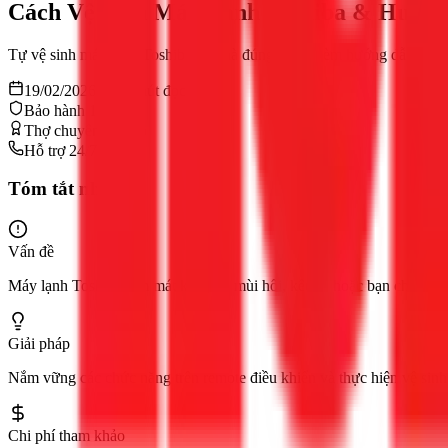
Cách Vệ Sinh Máy Lạnh Toshiba & Hướn
Tự vệ sinh máy lạnh Toshiba tại nhà đúng cách, kèm hướng dẫn sử dụn
19/02/2026
11
phút đọc
Bảo hành 12 tháng
Thợ chuyên nghiệp
Hỗ trợ 24/7
Tóm tắt nhanh
Vấn đề
Máy lạnh Toshiba làm mát kém, có mùi hôi, kêu to hoặc bạn chưa biết
Giải pháp
Nắm vững các chức năng trên remote điều khiển và thực hiện vệ sinh 
Chi phí tham khảo