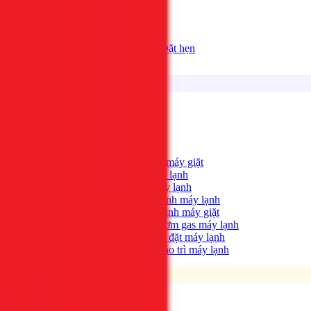
Bảng giá
Tất cả dịch vụ
Đặt hẹn
Dịch vụ
Tìm kiếm...
⌘K
Điện lạnh
Xem tất cả →
Máy giặt không quay?
→
Sửa máy giặt
Tủ lạnh không lạnh?
→
Sửa tủ lạnh
Máy lạnh hết lạnh?
→
Sửa máy lạnh
Máy lạnh có mùi hôi?
→
Vệ sinh máy lạnh
Máy giặt bẩn, có mùi?
→
Vệ sinh máy giặt
Máy lạnh yếu, thiếu gas?
→
Bơm gas máy lạnh
Cần lắp máy lạnh mới?
→
Lắp đặt máy lạnh
Bảo trì định kỳ máy lạnh
→
Bảo trì máy lạnh
Điện