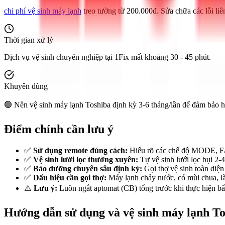
chi phí vệ sinh máy lạnh
treo tường từ 200.000đ. Sửa chữa các lỗi liê
Thời gian xử lý
Dịch vụ vệ sinh chuyên nghiệp tại 1Fix mất khoảng 30 - 45 phút.
Khuyên dùng
🟢 Nên vệ sinh máy lạnh Toshiba định kỳ 3-6 tháng/lần để đảm bảo hiệ
Điểm chính cần lưu ý
✅
Sử dụng remote đúng cách:
Hiểu rõ các chế độ MODE, FAN
✅
Vệ sinh lưới lọc thường xuyên:
Tự vệ sinh lưới lọc bụi 2-4
✅
Bảo dưỡng chuyên sâu định kỳ:
Gọi thợ vệ sinh toàn diện
✅
Dấu hiệu cần gọi thợ:
Máy lạnh chảy nước, có mùi chua, là
⚠️
Lưu ý:
Luôn ngắt aptomat (CB) tổng trước khi thực hiện bất
Hướng dẫn sử dụng và vệ sinh máy lạnh 