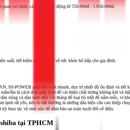
n quan (sò lạnh, cảm biến) dao động từ 550.000đ - 1.050.000đ.
u suất, tiết kiệm điện và bảo vệ sức khỏe hô hấp cho gia đình.
, HI-POWER giúp làm mát nhanh, duy trì nhiệt độ ổn định và tiết 
 tuần/lần là cách đơn giản nhất để cải thiện chất lượng không khí và hi
 dàn nóng và dàn lạnh mỗi 3-6 tháng để loại bỏ triệt để nấm mốc, vi k
m lạnh rất yếu, kêu to bất thường là những dấu hiệu cần can thiệp chu
 kỳ thao tác vệ sinh nào để đảm bảo an toàn tuyệt đối về điện.
Toshiba tại TPHCM