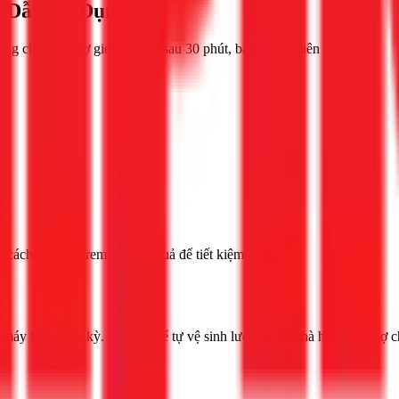
g Dẫn Sử Dụng
g chi tiết. Thợ giỏi, có mặt sau 30 phút, bảo hành. Liên hệ 1Fix
 cách sử dụng remote hiệu quả để tiết kiệm điện.
máy lạnh định kỳ. Bạn có thể tự vệ sinh lưới lọc tại nhà hoặc gọi thợ