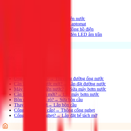
Xem tất cả →
Điện nhà có vấn đề?
→
Thợ điện nước
Aptomat hay nhảy?
→
Lắp đặt aptomat
Cần lắp đồng hồ mới?
→
Lắp đồng hồ điện
Thay đèn, lắp đèn mới
→
Lắp đèn LED âm trần
Nước
Xem tất cả →
Ống nước bị rỉ, rò?
→
Thi công đường ống nước
Cần lắp đường nước mới?
→
Lắp đặt đường nước
Máy bơm không lên nước?
→
Sửa máy bơm nước
Cần lắp máy bơm mới?
→
Lắp máy bơm nước
Bồn cầu bị nghẹt, rò?
→
Sửa bồn cầu
Thay bồn cầu mới
→
Lắp bồn cầu
Cống nghẹt khẩn cấp!
→
Thông cống nghẹt
Cống nhà hàng nghẹt?
→
Lắp đặt bể tách mỡ