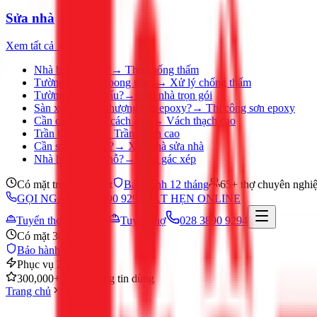
Sửa nhà
Xem tất cả →
Nhà bị thấm dột?
→
Thợ chống thấm
Tường ẩm mốc, bong tróc?
→
Xử lý chống thấm
Tường nhà cũ, xấu?
→
Sơn nhà trọn gói
Sàn xưởng, sân thượng cần epoxy?
→
Thi công sơn epoxy
Cần chia phòng, cách âm?
→
Vách thạch cao
Trần bị ố, nứt?
→
Trần thạch cao
Cần sửa nhà gấp?
→
Xây nhà sửa nhà
Nhà hẹp, thiếu chỗ?
→
Làm gác xép
Có mặt trong 30 phút
Bảo hành 12 tháng
65+ thợ chuyên nghi
GỌI NGAY 028 3890 9294
ĐẶT HẸN ONLINE
Tuyển thợ
Đặt hẹn
Tuyển thợ
028 3890 9294
Có mặt 30 phút
Bảo hành 12 tháng
Phục vụ 24/7
300,000+ khách hàng tin dùng
Trang chủ
Điện lạnh