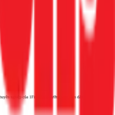
 chuyên nghiệp của 1Fix để bảo dưỡng toàn diện dàn nóng và dàn lạnh.