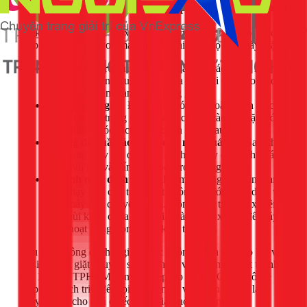
4. Mẹo sử dụng máy giặt Sharp hiệu quả và bền bỉ
Từ kinh nghiệm của 1Fix, việc sử dụng đúng cách không chỉ
giúp quần áo sạch hơn mà còn kéo dài tuổi thọ của máy giặt.
Luôn kiểm tra túi quần áo:
Lấy hết các vật lạ như
chìa khóa, đồng xu, kẹp giấy ra khỏi túi quần áo trước
khi giặt để tránh làm hỏng lồng giặt.
Sử dụng túi giặt:
Đối với đồ lót, tất, hoặc quần áo có
nhiều chi tiết trang trí, hãy cho chúng vào túi giặt lưới
để tránh bị móc rách hoặc quấn vào nhau.
Không để quần áo ướt trong máy quá lâu:
Sau khi
giặt xong, hãy lấy quần áo ra phơi ngay để tránh phát
sinh mùi hôi và nấm mốc bên trong lồng giặt.
Vệ sinh máy định kỳ:
Ít nhất mỗi tháng một lần, bạn
nên chạy một chu trình giặt không tải với dung dịch vệ
sinh máy giặt chuyên dụng. Đồng thời, thường xuyên
lau chùi khay chứa nước giặt và bộ lọc xơ vải để máy
luôn hoạt động trong điều kiện tốt nhất.
Nếu bạn không có thời gian hoặc không tự tin để tháo lắp và
vệ sinh máy giặt chuyên sâu, dịch vụ vệ sinh máy giặt tại nhà
của 1Fix tại TPHCM là một giải pháp tối ưu. Chúng tôi sẽ
giúp làm sạch triệt để mọi cặn bẩn và vi khuẩn tích tụ lâu
ngày, trả lại cho bạn chiếc máy giặt sạch như mới.