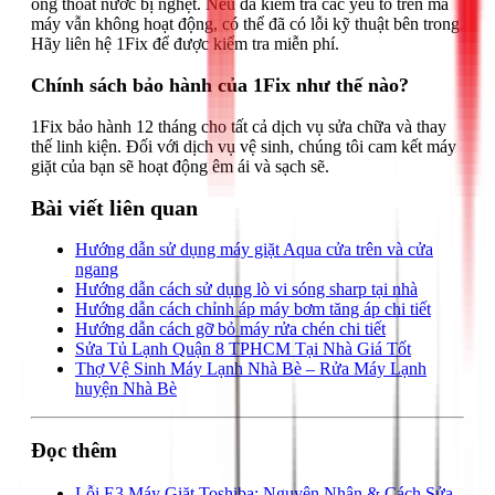
ống thoát nước bị nghẹt. Nếu đã kiểm tra các yếu tố trên mà
máy vẫn không hoạt động, có thể đã có lỗi kỹ thuật bên trong.
Hãy liên hệ 1Fix để được kiểm tra miễn phí.
Chính sách bảo hành của 1Fix như thế nào?
1Fix bảo hành 12 tháng cho tất cả dịch vụ sửa chữa và thay
thế linh kiện. Đối với dịch vụ vệ sinh, chúng tôi cam kết máy
giặt của bạn sẽ hoạt động êm ái và sạch sẽ.
Bài viết liên quan
Hướng dẫn sử dụng máy giặt Aqua cửa trên và cửa
ngang
Hướng dẫn cách sử dụng lò vi sóng sharp tại nhà
Hướng dẫn cách chỉnh áp máy bơm tăng áp chi tiết
Hướng dẫn cách gỡ bỏ máy rửa chén chi tiết
Sửa Tủ Lạnh Quận 8 TPHCM Tại Nhà Giá Tốt
Thợ Vệ Sinh Máy Lạnh Nhà Bè – Rửa Máy Lạnh
huyện Nhà Bè
Đọc thêm
Lỗi E3 Máy Giặt Toshiba: Nguyên Nhân & Cách Sửa