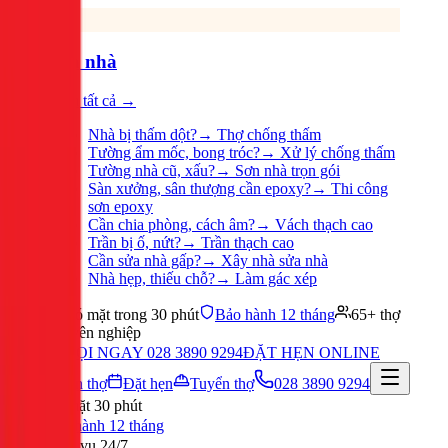
Sửa nhà
Xem tất cả →
Nhà bị thấm dột?
→
Thợ chống thấm
Tường ẩm mốc, bong tróc?
→
Xử lý chống thấm
Tường nhà cũ, xấu?
→
Sơn nhà trọn gói
Sàn xưởng, sân thượng cần epoxy?
→
Thi công
sơn epoxy
Cần chia phòng, cách âm?
→
Vách thạch cao
Trần bị ố, nứt?
→
Trần thạch cao
Cần sửa nhà gấp?
→
Xây nhà sửa nhà
Nhà hẹp, thiếu chỗ?
→
Làm gác xép
Có mặt trong 30 phút
Bảo hành 12 tháng
65+ thợ
chuyên nghiệp
GỌI NGAY 028 3890 9294
ĐẶT HẸN ONLINE
Tuyển thợ
Đặt hẹn
Tuyển thợ
028 3890 9294
Có mặt 30 phút
Bảo hành 12 tháng
Phục vụ 24/7