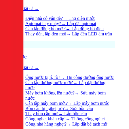
Xem tất cả →
Điện nhà có vấn đề?
→
Thợ điện nước
Aptomat hay nhảy?
→
Lắp đặt aptomat
Cần lắp đồng hồ mới?
→
Lắp đồng hồ điện
Thay đèn, lắp đèn mới
→
Lắp đèn LED âm trần
Nước
Xem tất cả →
Ống nước bị rỉ, rò?
→
Thi công đường ống nước
Cần lắp đường nước mới?
→
Lắp đặt đường
nước
Máy bơm không lên nước?
→
Sửa máy bơm
nước
Cần lắp máy bơm mới?
→
Lắp máy bơm nước
Bồn cầu bị nghẹt, rò?
→
Sửa bồn cầu
Thay bồn cầu mới
→
Lắp bồn cầu
Cống nghẹt khẩn cấp!
→
Thông cống nghẹt
Cống nhà hàng nghẹt?
→
Lắp đặt bể tách mỡ