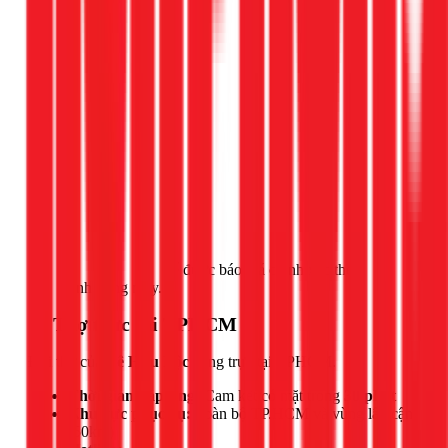
Gọi ngay 1Fix
để được báo giá chính xác theo
tình trạng máy.
📍 Thợ trực tại TPHCM
Đội thợ của
Lê Hữu Lộc
đang trực tại TPHCM.
Thời gian đáp ứng:
Cam kết có mặt trong
30 phút
Khu vực phục vụ:
Toàn bộ TP.HCM và vùng lân cận
(50km)