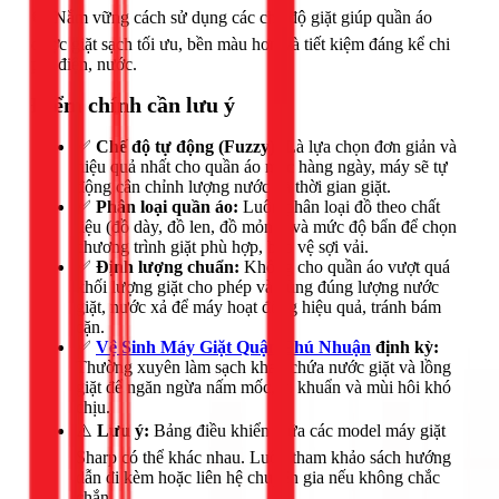
🟢 Nắm vững cách sử dụng các chế độ giặt giúp quần áo
được giặt sạch tối ưu, bền màu hơn và tiết kiệm đáng kể chi
phí điện, nước.
Điểm chính cần lưu ý
✅
Chế độ tự động (Fuzzy):
Là lựa chọn đơn giản và
hiệu quả nhất cho quần áo mặc hàng ngày, máy sẽ tự
động cân chỉnh lượng nước và thời gian giặt.
✅
Phân loại quần áo:
Luôn phân loại đồ theo chất
liệu (đồ dày, đồ len, đồ mỏng) và mức độ bẩn để chọn
chương trình giặt phù hợp, bảo vệ sợi vải.
✅
Định lượng chuẩn:
Không cho quần áo vượt quá
khối lượng giặt cho phép và dùng đúng lượng nước
giặt, nước xả để máy hoạt động hiệu quả, tránh bám
cặn.
✅
Vệ Sinh Máy Giặt Quận Phú Nhuận
định kỳ:
Thường xuyên làm sạch khay chứa nước giặt và lồng
giặt để ngăn ngừa nấm mốc, vi khuẩn và mùi hôi khó
chịu.
⚠️
Lưu ý:
Bảng điều khiển giữa các model máy giặt
Sharp có thể khác nhau. Luôn tham khảo sách hướng
dẫn đi kèm hoặc liên hệ chuyên gia nếu không chắc
chắn.