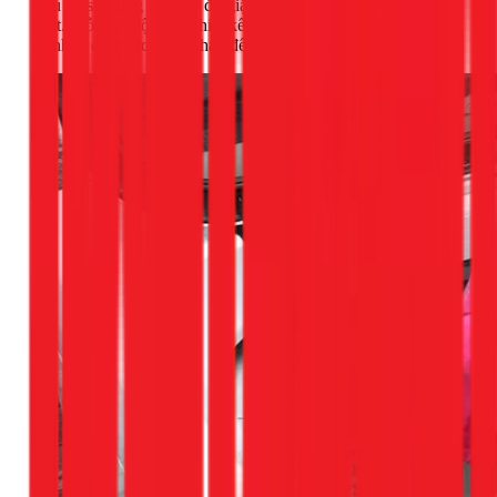
hiểu và sử dụng các chế độ giặt chuyên sâu là vô cùng cần
thiết. Mỗi chế độ được thiết kế với chu trình giặt, tốc độ quay
và nhiệt độ nước khác nhau để phù hợp với từng loại vải.