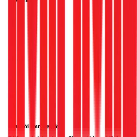
Hotline:
Gọi ngay 1Fix
Câu hỏi thường gặp