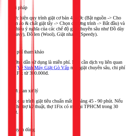
Giải pháp
Thực hiện quy trình giặt cơ bản 4 bước (Bật nguồn -> Cho
quần áo & chất giặt tẩy -> Chọn chương trình -> Bắt đầu) và
tìm hiểu ý nghĩa của các chế độ giặt chuyên sâu như Đồ dày
(Heavy), Đồ len (Wool), Giặt nhanh (Speedy).
Chi phí tham khảo
Hướng dẫn sử dụng là miễn phí. Nếu cần dịch vụ liên quan
như
Vệ Sinh Máy Giặt Gò Vấp
máy giặt chuyên sâu, chi phí
tại 1Fix từ 300.000đ.
Thời gian xử lý
Một chu trình giặt tiêu chuẩn mất khoảng 45 - 90 phút. Nếu
cần hỗ trợ kỹ thuật, thợ 1Fix có mặt tại TPHCM trong 30
phút.
Khuyên dùng