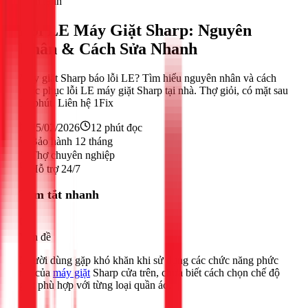
Điện lạnh
Lỗi LE Máy Giặt Sharp: Nguyên
Nhân & Cách Sửa Nhanh
Máy giặt Sharp báo lỗi LE? Tìm hiểu nguyên nhân và cách
khắc phục lỗi LE máy giặt Sharp tại nhà. Thợ giỏi, có mặt sau
30 phút. Liên hệ 1Fix
25/02/2026
12
phút đọc
Bảo hành 12 tháng
Thợ chuyên nghiệp
Hỗ trợ 24/7
Tóm tắt nhanh
Vấn đề
Người dùng gặp khó khăn khi sử dụng các chức năng phức
tạp của
máy giặt
Sharp cửa trên, chưa biết cách chọn chế độ
giặt phù hợp với từng loại quần áo.