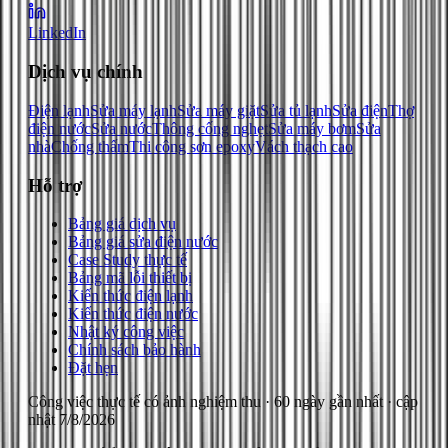
LinkedIn
Dịch vụ chính
Điện lạnh
Sửa máy lạnh
Sửa máy giặt
Sửa tủ lạnh
Sửa điện
Thợ
điện nước
Sửa nước
Thông cống nghẹt
Sửa máy bơm
Sửa
nhà
Chống thấm
Thi công sơn epoxy
Vách thạch cao
Hỗ trợ
Bảng giá dịch vụ
Bảng giá sửa điện nước
Case Study thực tế
Bảng mã lỗi thiết bị
Kiến thức điện lạnh
Kiến thức điện nước
Nhật ký công việc
Chính sách bảo hành
Đặt hẹn
Công việc thực tế có ảnh nghiệm thu
· 60 ngày gần nhất
· cập
nhật
7/8/2026