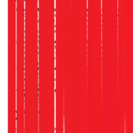
Bước 1: Bật nguồn và cho quần áo vào:
Nhấn nút
POWER
để khởi động máy. Mở nắp và cho quần áo
vào lồng giặt. Lưu ý quan trọng là phải phân bổ quần
áo đều ra xung quanh lồng giặt và không nhồi nhét quá
khối lượng cho phép (ví dụ: máy 7kg chỉ nên giặt tối đa
7kg đồ khô).
Bước 2: Thêm nước giặt, nước xả:
Kéo ngăn chứa
chuyên dụng ra. Thông thường sẽ có 3 ngăn: ngăn cho
bột giặt/nước giặt, ngăn cho nước xả làm mềm vải, và
ngăn cho thuốc tẩy (nếu cần). Hãy cho đúng loại vào
đúng ngăn.
Bước 3: Chọn chế độ giặt tự động:
Hầu hết các máy
Sharp sẽ mặc định ở chế độ
Fuzzy
(Tự động) hoặc
Normal
(Thông thường) sau khi bật nguồn. Bạn không
cần nhấn thêm nút
PROGRAM
.
Bước 4: Bắt đầu giặt:
Đóng nắp máy và nhấn nút
START/PAUSE
. Máy sẽ bắt đầu chu trình giặt một
cách tự động.
3. Khai thác các chế độ giặt chuyên sâu của máy
Sharp
Để bảo vệ quần áo tốt hơn và giặt sạch hiệu quả hơn, việc