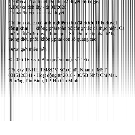
1.700+
ca có ảnh nghiệm thu đã duyệt · 60 ngày
5.100+
ca tích lũy · từ 01/2026
21
quận/huyện có ca đã duyệt
Chỉ tính các ca có
ảnh nghiệm thu đã được 1Fix duyệt
công khai
— không phải toàn bộ công việc đã thực hiện.
Ca
mới nhất được duyệt: hôm qua.
Số liệu tự cập nhật từ hệ
thống điều phối, không phải con số quảng cáo.
Được giới thiệu trên
© 2026 1Fix.vn. Bản quyền thuộc về 1Fix.
Công ty TNHH TM&DV Sửa Chữa Nhanh · MST
0315126341 · Hoạt động từ 2018 · 86/5B Nhất Chi Mai,
Phường Tân Bình, TP. Hồ Chí Minh