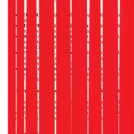
POWER (Nguồn):
Nút để bật/tắt nguồn điện của máy
giặt.
START/PAUSE (Khởi động/Tạm dừng):
Dùng để
bắt đầu hoặc tạm ngưng chu trình giặt.
PROGRAM (Chương trình):
Nút quan trọng nhất,
dùng để lựa chọn các chế độ giặt khác nhau (Giặt
thường, Giặt nhanh, Đồ dày...).
WATER LEVEL (Mực nước):
Cho phép bạn tự điều
chỉnh lượng nước phù hợp với khối lượng quần áo,
hoặc để máy tự động cân chỉnh.
Các nút chức năng riêng:
Một số model sẽ có các nút
chọn quy trình riêng như Wash (Giặt), Rinse (Xả), Spin
(Vắt) để bạn tùy chỉnh chu trình theo ý muốn.
2. Hướng dẫn giặt quần áo cơ bản chỉ với 4 bước
Đối với quần áo mặc hàng ngày, ít bẩn, bạn không cần phải
thực hiện các thao tác phức tạp. Chế độ giặt tự động (Fuzzy)
là một lựa chọn hoàn hảo. Máy sẽ tự động cân đo khối lượng
quần áo và điều chỉnh mực nước cũng như thời gian giặt tối
ưu.
Quy trình thực hiện: