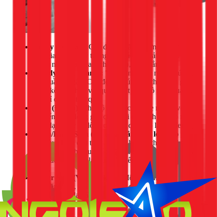
Heavy (Đồ dày):
Chế độ này tăng cường lực giặt và
thời gian ngâm, lý tưởng cho các loại vải dày và bẩn
nhiều như quần jean, chăn mền, khăn tắm.
Speedy (Giặt nhanh):
"Cứu tinh" cho những lúc bạn
cần quần áo gấp. Chế độ này rút ngắn thời gian giặt
đáng kể, phù hợp với quần áo ít bẩn, đồ mới mua hoặc
đồ chỉ cần giặt sơ qua.
Wool (Đồ len):
Chế độ giặt cực kỳ nhẹ nhàng với
chuyển động lồng giặt chậm rãi để tránh làm co rút,
biến dạng hay xù lông các loại quần áo làm từ len, lụa.
Wash/Rinse/Spin (Giặt/Xả/Vắt riêng lẻ):
Cho phép
bạn tùy chỉnh chu trình. Ví dụ, bạn có thể chỉ chọn
Spin
để vắt khô quần áo đã giặt tay, hoặc chọn
Rinse +
Spin
để xả và vắt lại quần áo nếu cảm thấy chưa đủ
thơm.
Power Spin (Vắt cực khô):
Một số dòng máy có thêm
tính năng này, giúp tăng tốc độ vòng vắt, làm quần áo
ráo nước tối đa, rất hữu ích trong những ngày mưa ẩm,
nồm.