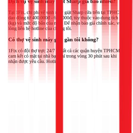
Dịch vụ vệ sinh máy giặt Sharp giá bao nhiêu?
Tại 1Fix, chi phí vệ sinh máy giặt Sharp cửa trên tại TPHCM
dao động từ 400.000đ - 650.000đ, tùy thuộc vào dung tích
(kg) và mức độ bẩn của máy. Để nhận báo giá chính xác, vui
lòng liên hệ hotline của chúng tôi.
Có thợ vệ sinh máy giặt gần tôi không?
1Fix có đội thợ trực 24/7 tại tất cả các quận huyện TPHCM,
cam kết có mặt tại nhà bạn chỉ trong vòng 30 phút sau khi
nhận được yêu cầu. Hotline: