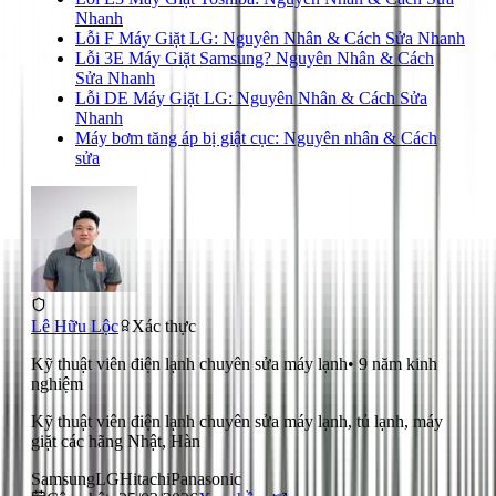
Nhanh
Lỗi F Máy Giặt LG: Nguyên Nhân & Cách Sửa Nhanh
Lỗi 3E Máy Giặt Samsung? Nguyên Nhân & Cách
Sửa Nhanh
Lỗi DE Máy Giặt LG: Nguyên Nhân & Cách Sửa
Nhanh
Máy bơm tăng áp bị giật cục: Nguyên nhân & Cách
sửa
Lê Hữu Lộc
Xác thực
Kỹ thuật viên điện lạnh chuyên sửa máy lạnh
•
9
năm kinh
nghiệm
Kỹ thuật viên điện lạnh chuyên sửa máy lạnh, tủ lạnh, máy
giặt các hãng Nhật, Hàn
Samsung
LG
Hitachi
Panasonic