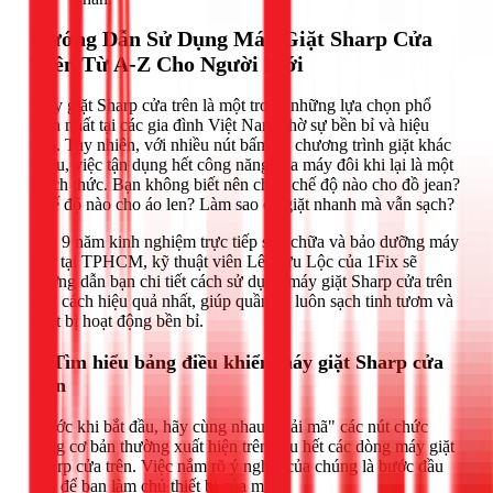
Hướng Dẫn Sử Dụng Máy Giặt Sharp Cửa
Trên Từ A-Z Cho Người Mới
Máy giặt Sharp cửa trên là một trong những lựa chọn phổ
biến nhất tại các gia đình Việt Nam nhờ sự bền bỉ và hiệu
quả. Tuy nhiên, với nhiều nút bấm và chương trình giặt khác
nhau, việc tận dụng hết công năng của máy đôi khi lại là một
thách thức. Bạn không biết nên chọn chế độ nào cho đồ jean?
Chế độ nào cho áo len? Làm sao để giặt nhanh mà vẫn sạch?
Với 9 năm kinh nghiệm trực tiếp sửa chữa và bảo dưỡng máy
giặt tại TPHCM, kỹ thuật viên Lê Hữu Lộc của 1Fix sẽ
hướng dẫn bạn chi tiết cách sử dụng máy giặt Sharp cửa trên
một cách hiệu quả nhất, giúp quần áo luôn sạch tinh tươm và
thiết bị hoạt động bền bỉ.
1. Tìm hiểu bảng điều khiển máy giặt Sharp cửa
trên
Trước khi bắt đầu, hãy cùng nhau "giải mã" các nút chức
năng cơ bản thường xuất hiện trên hầu hết các dòng máy giặt
Sharp cửa trên. Việc nắm rõ ý nghĩa của chúng là bước đầu
tiên để bạn làm chủ thiết bị của mình.