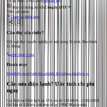
Cập nhật:
25/02/2026
Xem hồ sơ
Bảo trợ thông tin bởi
Công ty 1FIX™
Đã xác minh
Quay lại
Điện lạnh
Cần thợ sửa chữa?
Đội ngũ thợ chuyên nghiệp có mặt trong 30 phút. Bảo hành
12 tháng.
028 3890 9294
Danh mục
Điện
Điện lạnh
Nước
Sửa nhà
Mã lỗi
Hướng dẫn
Dịch vụ
Cần sửa điện lạnh?
Ước tính chi phí
ngay
Giá dịch vụ
Điện lạnh
tại 1Fix.vn: từ
150.000đ
–
3.000.000đ
.
Dữ liệu từ
120
hóa đơn thực tế tại TPHCM (cập nhật