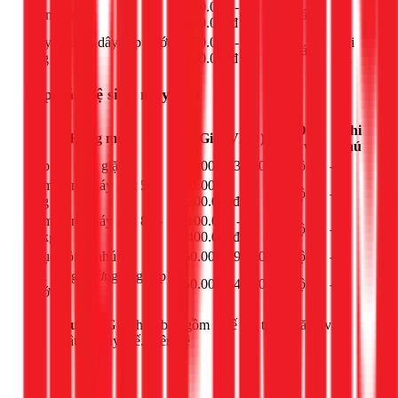
550.000 -
IC nguồn
cái
-
650.000đ
Dây nguồn, dây cấp nước,
250.000 -
Mỗi
cái
ống xả
350.000đ
loại
Lắp đặt, vệ sinh máy giặt
Đơn
Ghi
Hạng mục
Giá (VNĐ)
vị
chú
Lắp đặt máy giặt
250.000 - 300.000đ
bộ
-
Làm đồng máy giặt 5-
950.000 -
bộ
-
8kg
1.200.000đ
Làm đồng máy giặt 8.5-
1.100.000 -
bộ
-
12kg
1.400.000đ
Phục hồi ty nhúng
550.000 - 950.000đ
bộ
-
Thi công đường ống cấp
250.000 - 400.000đ
bộ
-
nước
Lưu ý:
Giá chưa bao gồm thuế giá trị gia tăng và
vật tư thay thế. Liên hệ