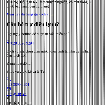
1/2026
). Đội ngũ 65+ thợ chuyên nghiệp, có mặt trong 30
phút, bảo hành đến 12 tháng.
Xem đầy đủ bảng giá dịch vụ →
Cần hỗ trợ
điện lạnh
?
Gọi ngay hotline để được tư vấn miễn phí
028 3890 9294
Dịch vụ sửa chữa điện nước, điện lạnh tại nhà uy tín hàng
đầu TP.HCM.
Đang hoạt động
Phục vụ 24/7, kể cả lễ Tết
028 3890 9294
info@1fix.vn
TP. Hồ Chí Minh