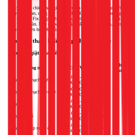
Việc hiểu rõ chiếc máy giặt Sharp của mình sẽ giúp bạn tiết
kiệm thời gian, công sức và chi phí. Hy vọng những hướng
dẫn trên từ 1Fix sẽ giúp bạn sử dụng thiết bị một cách hiệu
quả và an toàn. Nếu có bất kỳ thắc mắc hay sự cố nào, đừng
ngần ngại liên hệ với chúng tôi!
Bảng giá tham khảo (Cập nhật 03/2026)
Sửa máy giặt cửa trên
Đơn
Ghi
Hạng mục
Giá (VNĐ)
vị
chú
850.000 -
Sửa board mạch thường
cái
-
1.100.000đ
1.100.000 -
Sửa board mạch inverter
cái
-
1.600.000đ
950.000 -
Thay moto
cái
-
1.400.000đ
650.000 -
Thay hộp số
cái
-
1.050.000đ
650.000 -
Thay van cấp nước đôi
cái
-
1.050.000đ