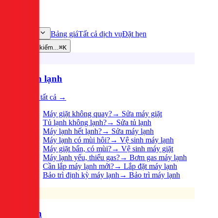
Bảng giá
Tất cả dịch vụ
Đặt hẹn
Dịch vụ
Tìm kiếm...
⌘K
Điện lạnh
Xem tất cả →
Máy giặt không quay?
→
Sửa máy giặt
Tủ lạnh không lạnh?
→
Sửa tủ lạnh
Máy lạnh hết lạnh?
→
Sửa máy lạnh
Máy lạnh có mùi hôi?
→
Vệ sinh máy lạnh
Máy giặt bẩn, có mùi?
→
Vệ sinh máy giặt
Máy lạnh yếu, thiếu gas?
→
Bơm gas máy lạnh
Cần lắp máy lạnh mới?
→
Lắp đặt máy lạnh
Bảo trì định kỳ máy lạnh
→
Bảo trì máy lạnh
Điện