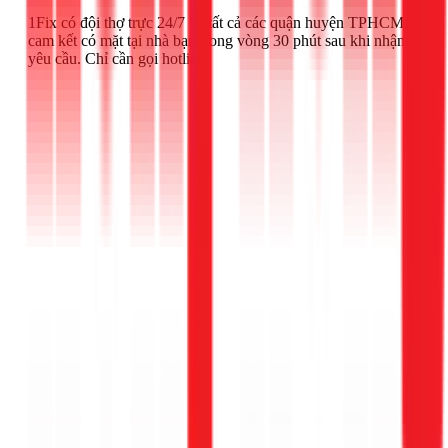
1Fix có đội thợ trực 24/7 tại tất cả các quận huyện TPHCM,
cam kết có mặt tại nhà bạn trong vòng 30 phút sau khi nhận
yêu cầu. Chỉ cần gọi hotline: