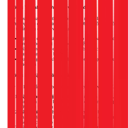
Bước 2: Vệ sinh kỹ lưỡng khu vực lắp đặt
Đây là bước quan trọng thường bị bỏ qua nhưng lại ảnh
hưởng trực tiếp đến vệ sinh. Khu vực dưới bệ ngồi cũ thường
tích tụ rất nhiều cặn bẩn và vi khuẩn.
Xịt dung dịch vệ sinh hoặc hỗn hợp giấm/baking soda
lên toàn bộ bề mặt sứ nơi bệ ngồi tiếp xúc.
Dùng bàn chải cũ chà sạch các vết bẩn, đặc biệt là
xung quanh hai lỗ bắt ốc.
Cuối cùng, dùng khăn ẩm lau lại cho thật sạch và lau
khô hoàn toàn.
Bước 3: Lắp đặt bệ ngồi bồn cầu mới
Bây giờ là lúc lắp chiếc bệ ngồi mới tinh của bạn vào vị trí.
Đặt bệ mới vào vị trí:
Đặt bệ ngồi mới lên bồn cầu,
căn chỉnh sao cho hai lỗ trên bản lề của bệ ngồi khớp
với hai lỗ trên thân bồn cầu.
Lắp ốc vít:
Luồn hai bu lông đi kèm trong bộ sản
phẩm mới qua hai lỗ đã căn chỉnh. Từ phía dưới, vặn
các đai ốc vào cho đến khi vừa tay.
Căn chỉnh và siết chặt:
Trước khi siết chặt hoàn toàn,