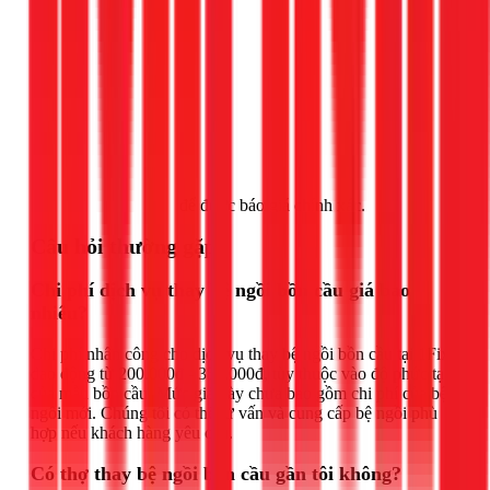
Gọi ngay 1Fix
để được báo giá chính xác.
Câu hỏi thường gặp
Chi phí dịch vụ thay bệ ngồi bồn cầu giá bao
nhiêu?
Chi phí nhân công cho dịch vụ thay bệ ngồi bồn cầu tại 1Fix
dao động từ 200.000đ - 350.000đ, tùy thuộc vào độ phức tạp
của mẫu bồn cầu. Mức giá này chưa bao gồm chi phí của bệ
ngồi mới. Chúng tôi có thể tư vấn và cung cấp bệ ngồi phù
hợp nếu khách hàng yêu cầu.
Có thợ thay bệ ngồi bồn cầu gần tôi không?