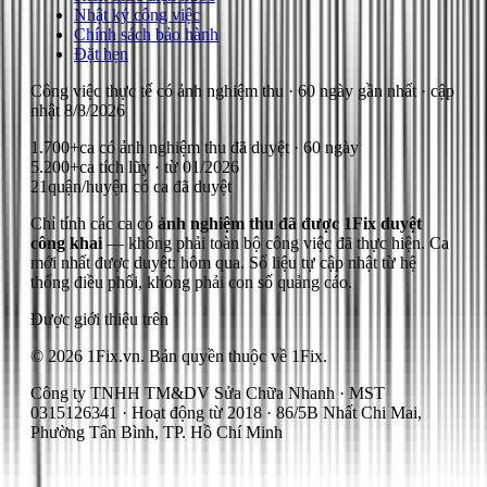
Nhật ký công việc
Chính sách bảo hành
Đặt hẹn
Công việc thực tế có ảnh nghiệm thu
· 60 ngày gần nhất
· cập
nhật
8/8/2026
1.700+
ca có ảnh nghiệm thu đã duyệt · 60 ngày
5.200+
ca tích lũy · từ 01/2026
21
quận/huyện có ca đã duyệt
Chỉ tính các ca có
ảnh nghiệm thu đã được 1Fix duyệt
công khai
— không phải toàn bộ công việc đã thực hiện.
Ca
mới nhất được duyệt: hôm qua.
Số liệu tự cập nhật từ hệ
thống điều phối, không phải con số quảng cáo.
Được giới thiệu trên
© 2026 1Fix.vn. Bản quyền thuộc về 1Fix.
Công ty TNHH TM&DV Sửa Chữa Nhanh · MST
0315126341 · Hoạt động từ 2018 · 86/5B Nhất Chi Mai,
Phường Tân Bình, TP. Hồ Chí Minh