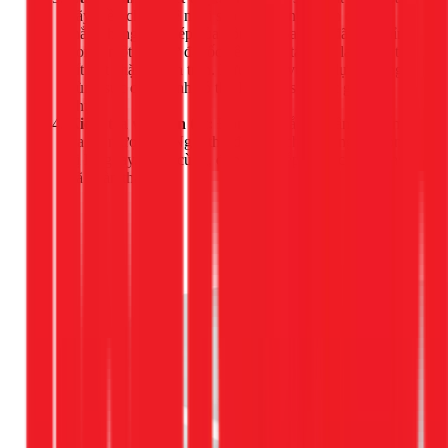
hãy điều chỉnh bệ ngồi sao cho nó nằm cân đối và
thẳng hàng với mép của bồn cầu. Sau khi đã căn chỉnh
xong, một tay giữ đai ốc bên dưới, tay còn lại dùng tua
vít siết chặt từ bên trên. Lưu ý siết vừa đủ lực, không
dùng sức quá mạnh có thể làm nứt sứ hoặc gãy ốc
nhựa.
Kiểm tra và hoàn tất:
Đóng mở nắp vài lần để kiểm
tra độ mượt mà. Ngồi thử để chắc chắn bệ ngồi không
bị lung lay. Cuối cùng, đóng các nắp che ốc lại là bạn
đã hoàn thành.