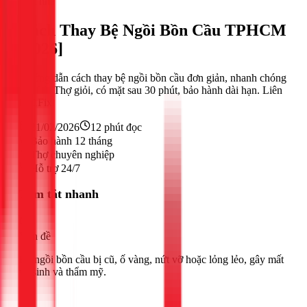
Sửa nhà
Cách Thay Bệ Ngồi Bồn Cầu TPHCM
[2026]
Hướng dẫn cách thay bệ ngồi bồn cầu đơn giản, nhanh chóng
tại nhà. Thợ giỏi, có mặt sau 30 phút, bảo hành dài hạn. Liên
hệ 1Fix!
21/02/2026
12
phút đọc
Bảo hành 12 tháng
Thợ chuyên nghiệp
Hỗ trợ 24/7
Tóm tắt nhanh
Vấn đề
Bệ ngồi bồn cầu bị cũ, ố vàng, nứt vỡ hoặc lỏng lẻo, gây mất
vệ sinh và thẩm mỹ.