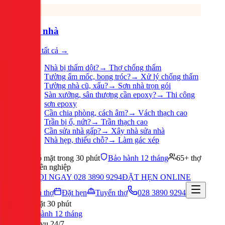
Sửa nhà
Xem tất cả →
Nhà bị thấm dột?
→
Thợ chống thấm
Tường ẩm mốc, bong tróc?
→
Xử lý chống thấm
Tường nhà cũ, xấu?
→
Sơn nhà trọn gói
Sàn xưởng, sân thượng cần epoxy?
→
Thi công
sơn epoxy
Cần chia phòng, cách âm?
→
Vách thạch cao
Trần bị ố, nứt?
→
Trần thạch cao
Cần sửa nhà gấp?
→
Xây nhà sửa nhà
Nhà hẹp, thiếu chỗ?
→
Làm gác xép
Có mặt trong 30 phút
Bảo hành 12 tháng
65+ thợ
chuyên nghiệp
GỌI NGAY 028 3890 9294
ĐẶT HẸN ONLINE
Tuyển thợ
Đặt hẹn
Tuyển thợ
028 3890 9294
Có mặt 30 phút
Bảo hành 12 tháng
Phục vụ 24/7