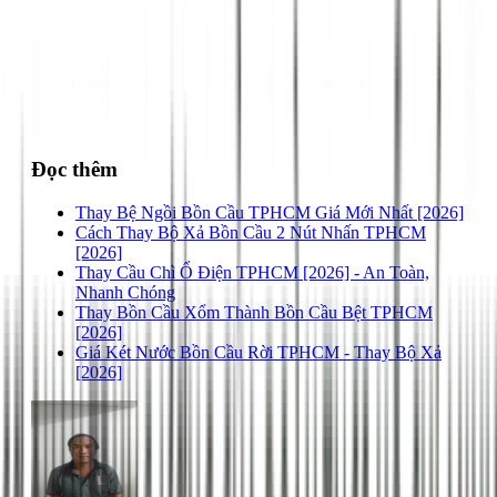
028 3890 9294
Đọc thêm
Thay Bệ Ngồi Bồn Cầu TPHCM Giá Mới Nhất [2026]
Cách Thay Bộ Xả Bồn Cầu 2 Nút Nhấn TPHCM
[2026]
Thay Cầu Chì Ổ Điện TPHCM [2026] - An Toàn,
Nhanh Chóng
Thay Bồn Cầu Xổm Thành Bồn Cầu Bệt TPHCM
[2026]
Giá Két Nước Bồn Cầu Rời TPHCM - Thay Bộ Xả
[2026]