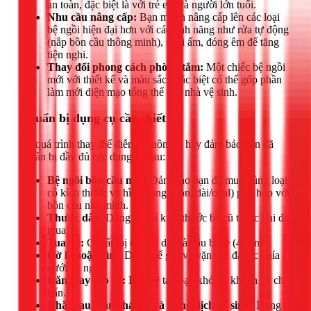
an toàn, đặc biệt là với trẻ em và người lớn tuổi.
Nhu cầu nâng cấp:
Bạn muốn nâng cấp lên các loại
bệ ngồi hiện đại hơn với các tính năng như rửa tự động
(nắp bồn cầu thông minh), sưởi ấm, đóng êm để tăng
tiện nghi.
Thay đổi phong cách phòng tắm:
Một chiếc bệ ngồi
mới với thiết kế và màu sắc khác biệt có thể góp phần
làm mới diện mạo tổng thể của nhà vệ sinh.
Chuẩn bị dụng cụ cần thiết
Để quá trình thay thế diễn ra suôn sẻ, hãy đảm bảo bạn đã
chuẩn bị đầy đủ các dụng cụ sau:
Bệ ngồi bồn cầu mới:
Đảm bảo bạn đã mua đúng loại
có kích thước và hình dáng (tròn, dài/oval) phù hợp với
bồn cầu nhà mình.
Thước dây:
Dùng để đo kích thước bệ cũ trước khi đi
mua.
Tua vít:
Chuẩn bị cả đầu dẹt và đầu bake (4 cạnh).
Cờ lê hoặc kìm:
Dùng để giữ và vặn các đai ốc phía
dưới bệ ngồi.
Găng tay cao su:
Bảo vệ tay bạn khỏi vi khuẩn và chất
bẩn.
Khăn lau, bàn chải cũ và dung dịch vệ sinh:
Dùng