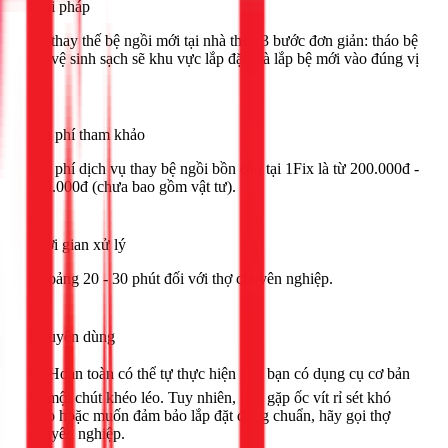
Giải pháp
Tự thay thế bệ ngồi mới tại nhà theo 3 bước đơn giản: tháo bệ
cũ, vệ sinh sạch sẽ khu vực lắp đặt, và lắp bệ mới vào đúng vị
trí.
Chi phí tham khảo
Chi phí dịch vụ thay bệ ngồi bồn cầu tại 1Fix là từ 200.000đ -
350.000đ (chưa bao gồm vật tư).
Thời gian xử lý
Khoảng 20 - 30 phút đối với thợ chuyên nghiệp.
Khuyên dùng
🟢 Hoàn toàn có thể tự thực hiện nếu bạn có dụng cụ cơ bản
và một chút khéo léo. Tuy nhiên, nếu gặp ốc vít rỉ sét khó
tháo hoặc muốn đảm bảo lắp đặt đúng chuẩn, hãy gọi thợ
chuyên nghiệp.