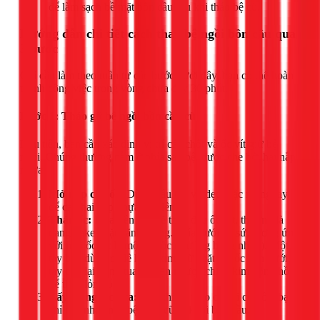
để làm sạch bề mặt bồn cầu sau khi tháo bệ cũ.
Hướng dẫn chi tiết cách thay bệ ngồi bồn cầu qua
3 bước
Chỉ cần làm theo tuần tự các bước dưới đây, bạn có thể hoàn
thành công việc trong vòng chưa đầy 30 phút.
Bước 1: Tháo gỡ bệ ngồi bồn cầu cũ
Đầu tiên, bạn cần xác định vị trí các chốt và ốc vít giữ bệ
ngồi. Chúng thường nằm ở phía sau bệ, được che bởi hai nắp
nhựa.
Mở nắp che ốc:
Dùng đầu tua vít dẹt hoặc móng tay
để cạy hai nắp nhựa này lên.
Tháo ốc:
Phía trên bạn sẽ thấy đầu ốc vít, thường là
dạng bake hoặc rãnh thẳng. Phía dưới bệ sứ, tương ứng
với mỗi ốc vít là một đai ốc (thường bằng nhựa). Một
tay bạn dùng cờ lê hoặc kìm giữ chặt đai ốc bên dưới,
tay còn lại dùng tua vít vặn ngược chiều kim đồng hồ
để tháo lỏng ốc.
Lấy bệ ngồi cũ ra:
Sau khi đã tháo cả hai con ốc, bạn
chỉ cần nhấc nhẹ bệ ngồi cũ ra khỏi bồn cầu.