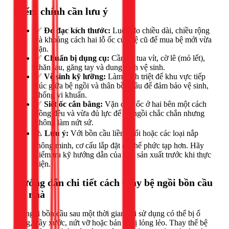
Điểm chính cần lưu ý
✅
Đo đạc kích thước:
Luôn đo chiều dài, chiều rộng
và khoảng cách hai lỗ ốc của bệ cũ để mua bệ mới vừa
vặn.
✅
Chuẩn bị dụng cụ:
Cần có tua vít, cờ lê (mỏ lết),
khăn lau, găng tay và dung dịch vệ sinh.
✅
Vệ sinh kỹ lưỡng:
Làm sạch triệt để khu vực tiếp
xúc giữa bệ ngồi và thân bồn cầu để đảm bảo vệ sinh,
chống vi khuẩn.
✅
Siết ốc cân bằng:
Vặn chặt ốc ở hai bên một cách
đồng đều và vừa đủ lực để bệ ngồi chắc chắn nhưng
không làm nứt sứ.
⚠️
Lưu ý:
Với bồn cầu liền khối hoặc các loại nắp
thông minh, cơ cấu lắp đặt có thể phức tạp hơn. Hãy
kiểm tra kỹ hướng dẫn của nhà sản xuất trước khi thực
hiện.
Hướng dẫn chi tiết cách thay bệ ngồi bồn cầu
tại nhà
Bệ ngồi bồn cầu sau một thời gian dài sử dụng có thể bị ố
vàng, trầy xước, nứt vỡ hoặc bản lề bị lỏng lẻo. Thay thế bệ