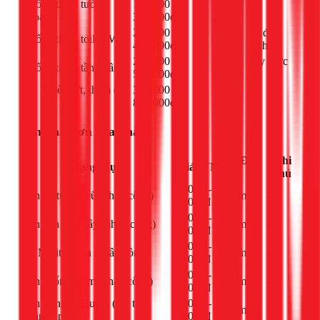
Chống thấm tường
150.000 -
m²
-
ngoài
300.000đ
200.000 -
Có đục
Chống thấm toilet, WC
m²
400.000đ
gạch
250.000 -
Tùy mức
Chống thấm tầng hầm
m²
500.000đ
độ
Xử lý vết nứt, thấm cục
300.000 -
Điểm
-
bộ
800.000đ
Sơn nhà, sơn sửa nhà
Đơn
Ghi
Hạng mục
Giá (VNĐ)
vị
chú
20.000 -
Sơn lại tường cũ (nhân công)
m²
-
30.000đ
25.000 -
Sơn nhà mới xây (nhân công)
m²
-
35.000đ
40.000 -
Bả Matit + Sơn (nhân công)
m²
-
55.000đ
35.000 -
Sơn chống thấm (nhân công)
m²
-
50.000đ
Sơn trọn gói Dulux (vật tư +
45.000 -
m²
-
nhân công)
65.000đ