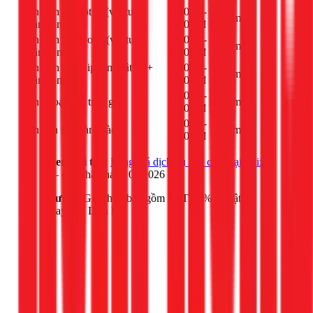
Sơn trọn gói Jotun (vật tư +
40.000 -
m²
-
nhân công)
60.000đ
Sơn trọn gói Kova (vật tư +
35.000 -
m²
-
nhân công)
55.000đ
Sơn trọn gói Nippon (vật tư +
30.000 -
m²
-
nhân công)
50.000đ
40.000 -
Sơn ngoại thất trọn gói
m²
-
75.000đ
30.000 -
Sơn cửa sắt, hàng rào
m²
-
45.000đ
Xem chi tiết:
Bảng giá dịch vụ sửa chữa tại 1Fix
— cập nhật tháng 03/2026
Lưu ý:
Giá chưa bao gồm VAT 10% và vật tư
thay thế. Liên hệ