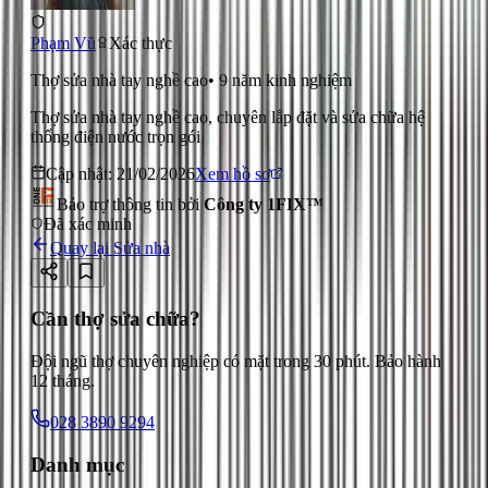
Phạm Vũ
Xác thực
Thợ sửa nhà tay nghề cao
•
9
năm kinh nghiệm
Thợ sửa nhà tay nghề cao, chuyên lắp đặt và sửa chữa hệ
thống điện nước trọn gói
Cập nhật:
21/02/2026
Xem hồ sơ
Bảo trợ thông tin bởi
Công ty 1FIX™
Đã xác minh
Quay lại
Sửa nhà
Cần thợ sửa chữa?
Đội ngũ thợ chuyên nghiệp có mặt trong 30 phút. Bảo hành
12 tháng.
028 3890 9294
Danh mục