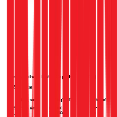
Gọi ngay 1Fix
Bảng giá tham khảo (Cập nhật 03/2026)
Chống thấm
Đơn
Hạng mục
Giá (VNĐ)
Ghi chú
vị
Chống thấm sân
120.000 -
Tùy vật
m²
thượng
250.000đ
liệu