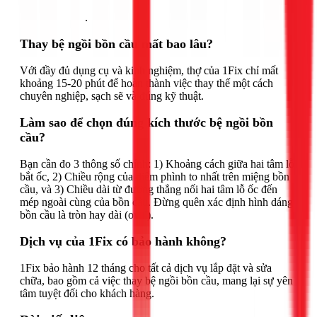
Gọi ngay 1Fix
.
Thay bệ ngồi bồn cầu mất bao lâu?
Với đầy đủ dụng cụ và kinh nghiệm, thợ của 1Fix chỉ mất
khoảng 15-20 phút để hoàn thành việc thay thế một cách
chuyên nghiệp, sạch sẽ và đúng kỹ thuật.
Làm sao để chọn đúng kích thước bệ ngồi bồn
cầu?
Bạn cần đo 3 thông số chính: 1) Khoảng cách giữa hai tâm lỗ
bắt ốc, 2) Chiều rộng của điểm phình to nhất trên miệng bồn
cầu, và 3) Chiều dài từ đường thẳng nối hai tâm lỗ ốc đến
mép ngoài cùng của bồn cầu. Đừng quên xác định hình dáng
bồn cầu là tròn hay dài (oval).
Dịch vụ của 1Fix có bảo hành không?
1Fix bảo hành 12 tháng cho tất cả dịch vụ lắp đặt và sửa
chữa, bao gồm cả việc thay bệ ngồi bồn cầu, mang lại sự yên
tâm tuyệt đối cho khách hàng.