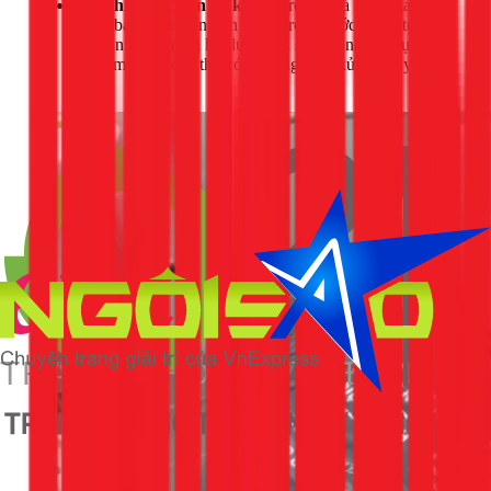
Phát hiện các vấn đề khác:
Trong quá trình thay bệ
ngồi, bạn phát hiện bồn cầu bị rò rỉ nước, hoặc tệ hơn
là chân bồn cầu bị hở, lung lay. Đây là những sự cố
nghiêm trọng cần thợ có kinh nghiệm xử lý ngay lập
tức.