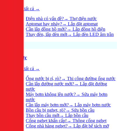
Xem tất cả →
Điện nhà có vấn đề?
→
Thợ điện nước
Aptomat hay nhảy?
→
Lắp đặt aptomat
Cần lắp đồng hồ mới?
→
Lắp đồng hồ điện
Thay đèn, lắp đèn mới
→
Lắp đèn LED âm trần
Nước
Xem tất cả →
Ống nước bị rỉ, rò?
→
Thi công đường ống nước
Cần lắp đường nước mới?
→
Lắp đặt đường
nước
Máy bơm không lên nước?
→
Sửa máy bơm
nước
Cần lắp máy bơm mới?
→
Lắp máy bơm nước
Bồn cầu bị nghẹt, rò?
→
Sửa bồn cầu
Thay bồn cầu mới
→
Lắp bồn cầu
Cống nghẹt khẩn cấp!
→
Thông cống nghẹt
Cống nhà hàng nghẹt?
→
Lắp đặt bể tách mỡ