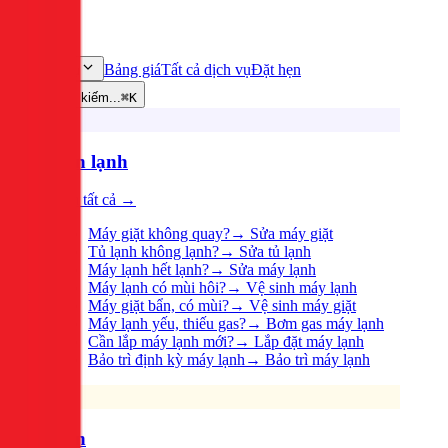
Bảng giá
Tất cả dịch vụ
Đặt hẹn
Dịch vụ
Tìm kiếm...
⌘K
Điện lạnh
Xem tất cả →
Máy giặt không quay?
→
Sửa máy giặt
Tủ lạnh không lạnh?
→
Sửa tủ lạnh
Máy lạnh hết lạnh?
→
Sửa máy lạnh
Máy lạnh có mùi hôi?
→
Vệ sinh máy lạnh
Máy giặt bẩn, có mùi?
→
Vệ sinh máy giặt
Máy lạnh yếu, thiếu gas?
→
Bơm gas máy lạnh
Cần lắp máy lạnh mới?
→
Lắp đặt máy lạnh
Bảo trì định kỳ máy lạnh
→
Bảo trì máy lạnh
Điện