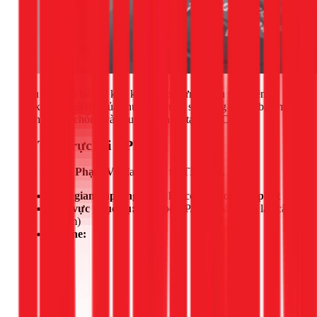
Nếu bạn gặp bất kỳ khó khăn nào, đừng ngần ngại liên hệ với
1Fix. Đội ngũ thợ của chúng tôi luôn sẵn sàng hỗ trợ bạn một
cách nhanh chóng và chuyên nghiệp tại TPHCM.
📍 Thợ trực tại TPHCM
Đội thợ của
Phạm Vũ
đang trực tại TPHCM.
Thời gian đáp ứng:
Cam kết có mặt trong
30 phút
Khu vực phục vụ:
Toàn bộ TP.HCM và vùng lân cận
(50km)
Hotline: