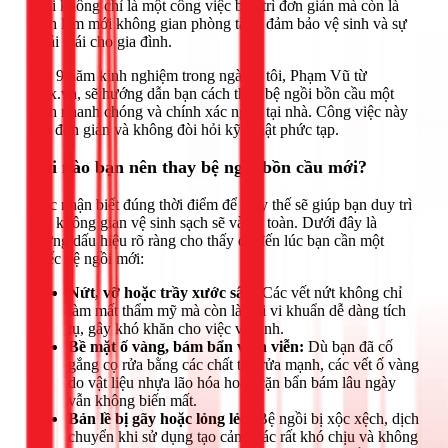
ngồi không chỉ là một công việc bảo trì đơn giản mà còn là
cách làm mới không gian phòng tắm, đảm bảo vệ sinh và sự
thoải mái cho gia đình.
Với 9 năm kinh nghiệm trong ngành, tôi, Phạm Vũ từ
1Fix.vn, sẽ hướng dẫn bạn cách thay bệ ngồi bồn cầu một
cách nhanh chóng và chính xác ngay tại nhà. Công việc này
khá đơn giản và không đòi hỏi kỹ thuật phức tạp.
Khi nào bạn nên thay bệ ngồi bồn cầu mới?
Việc nhận biết đúng thời điểm để thay thế sẽ giúp bạn duy trì
một không gian vệ sinh sạch sẽ và an toàn. Dưới đây là
những dấu hiệu rõ ràng cho thấy đã đến lúc bạn cần một
chiếc bệ ngồi mới:
Nứt, vỡ hoặc trầy xước sâu:
Các vết nứt không chỉ
làm mất thẩm mỹ mà còn là nơi vi khuẩn dễ dàng tích
tụ, gây khó khăn cho việc vệ sinh.
Bề mặt ố vàng, bám bẩn vĩnh viễn:
Dù bạn đã cố
gắng cọ rửa bằng các chất tẩy rửa mạnh, các vết ố vàng
do vật liệu nhựa lão hóa hoặc cặn bẩn bám lâu ngày
vẫn không biến mất.
Bản lề bị gãy hoặc lỏng lẻo:
Bệ ngồi bị xộc xệch, dịch
chuyển khi sử dụng tạo cảm giác rất khó chịu và không