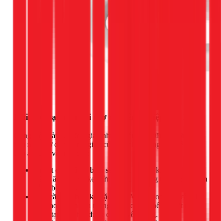
Khi nào bạn nên gọi thợ chuyên nghiệp của 1Fix?
Công việc này tuy đơn giản nhưng vẫn có những trường hợp
bạn nên nhờ đến sự trợ giúp của thợ chuyên nghiệp để đảm
bảo an toàn và hiệu quả:
Ốc vít quá cũ và bị rỉ sét:
Các loại ốc kim loại cũ có
thể bị ăn mòn và kẹt cứng, việc cố gắng tháo có thể làm
hỏng bồn cầu.
Bồn cầu có thiết kế đặc biệt:
Một số loại bồn cầu liền
khối hoặc bồn cầu thông minh có cơ chế lắp đặt nắp
phức tạp, đòi hỏi dụng cụ chuyên dụng.