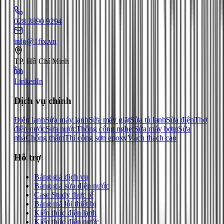
028 3890 9294
info@1fix.vn
TP. Hồ Chí Minh
LinkedIn
Dịch vụ chính
Điện lạnh
Sửa máy lạnh
Sửa máy giặt
Sửa tủ lạnh
Sửa điện
Thợ
điện nước
Sửa nước
Thông cống nghẹt
Sửa máy bơm
Sửa
nhà
Chống thấm
Thi công sơn epoxy
Vách thạch cao
Hỗ trợ
Bảng giá dịch vụ
Bảng giá sửa điện nước
Case Study thực tế
Bảng mã lỗi thiết bị
Kiến thức điện lạnh
Kiến thức điện nước