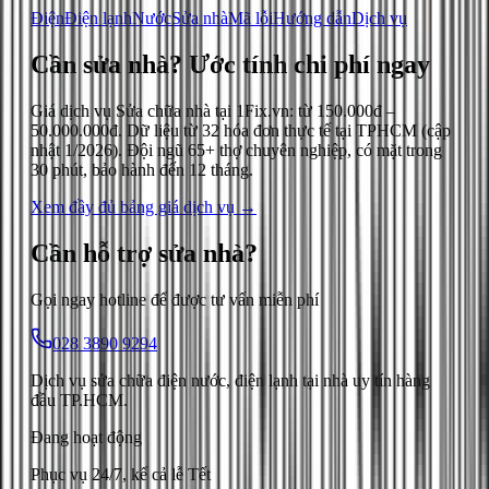
Điện
Điện lạnh
Nước
Sửa nhà
Mã lỗi
Hướng dẫn
Dịch vụ
Cần sửa nhà?
Ước tính chi phí ngay
Giá dịch vụ
Sửa chữa nhà
tại 1Fix.vn: từ
150.000đ
–
50.000.000đ
. Dữ liệu từ
32
hóa đơn thực tế tại TPHCM (cập
nhật
1/2026
). Đội ngũ 65+ thợ chuyên nghiệp, có mặt trong
30 phút, bảo hành đến 12 tháng.
Xem đầy đủ bảng giá dịch vụ →
Cần hỗ trợ
sửa nhà
?
Gọi ngay hotline để được tư vấn miễn phí
028 3890 9294
Dịch vụ sửa chữa điện nước, điện lạnh tại nhà uy tín hàng
đầu TP.HCM.
Đang hoạt động
Phục vụ 24/7, kể cả lễ Tết