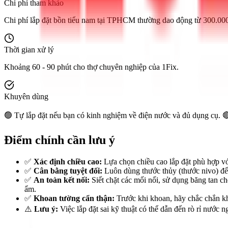
Chi phí tham khảo
Chi phí lắp đặt bồn tiểu nam tại TPHCM thường dao động từ 300.000 -
Thời gian xử lý
Khoảng 60 - 90 phút cho thợ chuyên nghiệp của 1Fix.
Khuyên dùng
🟢 Tự lắp đặt nếu bạn có kinh nghiệm về điện nước và đủ dụng cụ. 
Điểm chính cần lưu ý
✅
Xác định chiều cao:
Lựa chọn chiều cao lắp đặt phù hợp vớ
✅
Cân bằng tuyệt đối:
Luôn dùng thước thủy (thước nivo) để 
✅
An toàn kết nối:
Siết chặt các mối nối, sử dụng băng tan c
ẩm.
✅
Khoan tường cẩn thận:
Trước khi khoan, hãy chắc chắn kh
⚠️
Lưu ý:
Việc lắp đặt sai kỹ thuật có thể dẫn đến rò rỉ nước 