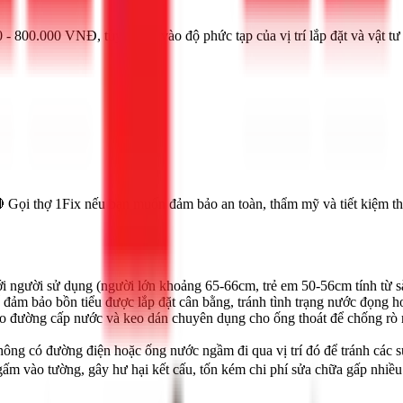
 800.000 VNĐ, tùy thuộc vào độ phức tạp của vị trí lắp đặt và vật tư 
 Gọi thợ 1Fix nếu bạn muốn đảm bảo an toàn, thẩm mỹ và tiết kiệm th
i người sử dụng (người lớn khoảng 65-66cm, trẻ em 50-56cm tính từ sàn
đảm bảo bồn tiểu được lắp đặt cân bằng, tránh tình trạng nước đọng ho
ho đường cấp nước và keo dán chuyên dụng cho ống thoát để chống rò r
ông có đường điện hoặc ống nước ngầm đi qua vị trí đó để tránh các 
ngấm vào tường, gây hư hại kết cấu, tốn kém chi phí sửa chữa gấp nhiều 