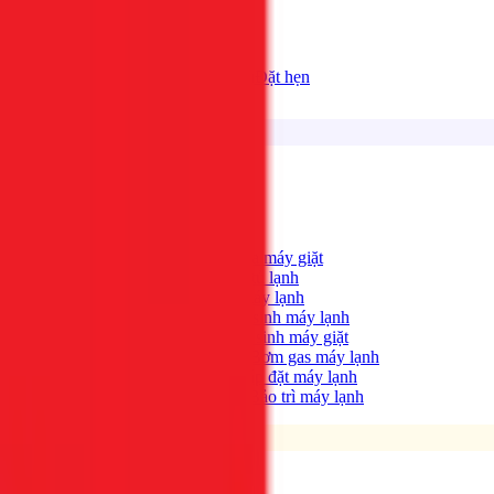
Bảng giá
Tất cả dịch vụ
Đặt hẹn
Dịch vụ
Tìm kiếm...
⌘K
Điện lạnh
Xem tất cả →
Máy giặt không quay?
→
Sửa máy giặt
Tủ lạnh không lạnh?
→
Sửa tủ lạnh
Máy lạnh hết lạnh?
→
Sửa máy lạnh
Máy lạnh có mùi hôi?
→
Vệ sinh máy lạnh
Máy giặt bẩn, có mùi?
→
Vệ sinh máy giặt
Máy lạnh yếu, thiếu gas?
→
Bơm gas máy lạnh
Cần lắp máy lạnh mới?
→
Lắp đặt máy lạnh
Bảo trì định kỳ máy lạnh
→
Bảo trì máy lạnh
Điện