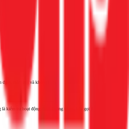
n định, thẩm mỹ và không rò rỉ.
ng là kiểm tra hoạt động. Nếu không tự tin, hãy gọi thợ chuyên nghiệp