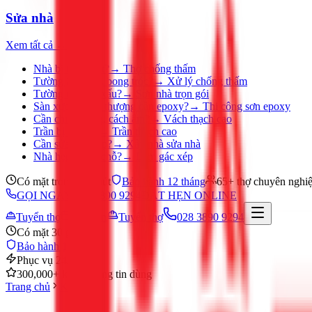
Sửa nhà
Xem tất cả →
Nhà bị thấm dột?
→
Thợ chống thấm
Tường ẩm mốc, bong tróc?
→
Xử lý chống thấm
Tường nhà cũ, xấu?
→
Sơn nhà trọn gói
Sàn xưởng, sân thượng cần epoxy?
→
Thi công sơn epoxy
Cần chia phòng, cách âm?
→
Vách thạch cao
Trần bị ố, nứt?
→
Trần thạch cao
Cần sửa nhà gấp?
→
Xây nhà sửa nhà
Nhà hẹp, thiếu chỗ?
→
Làm gác xép
Có mặt trong 30 phút
Bảo hành 12 tháng
65+ thợ chuyên nghi
GỌI NGAY 028 3890 9294
ĐẶT HẸN ONLINE
Tuyển thợ
Đặt hẹn
Tuyển thợ
028 3890 9294
Có mặt 30 phút
Bảo hành 12 tháng
Phục vụ 24/7
300,000+ khách hàng tin dùng
Trang chủ
Khác