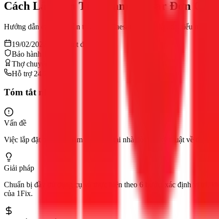
Cách Lắp Bồn Tiểu Nam Caesar Đơn Giản
Hướng dẫn cách lắp bồn tiểu nam Caesar và cách lắp đặt tiểu nam chi 
19/02/2026
10
phút đọc
Bảo hành 12 tháng
Thợ chuyên nghiệp
Hỗ trợ 24/7
Tóm tắt nhanh
Vấn đề
Việc lắp đặt bồn tiểu nam cảm ứng tại nhà đòi hỏi kỹ thuật về điện 
Giải pháp
Chuẩn bị đầy đủ dụng cụ và thực hiện theo 6 bước: xác định vị trí, kh
của 1Fix.