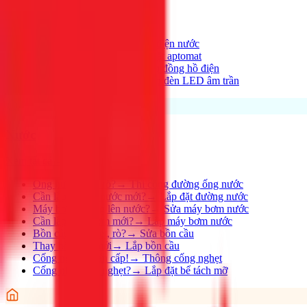
Xem tất cả →
Điện nhà có vấn đề?
→
Thợ điện nước
Aptomat hay nhảy?
→
Lắp đặt aptomat
Cần lắp đồng hồ mới?
→
Lắp đồng hồ điện
Thay đèn, lắp đèn mới
→
Lắp đèn LED âm trần
Nước
Xem tất cả →
Ống nước bị rỉ, rò?
→
Thi công đường ống nước
Cần lắp đường nước mới?
→
Lắp đặt đường nước
Máy bơm không lên nước?
→
Sửa máy bơm nước
Cần lắp máy bơm mới?
→
Lắp máy bơm nước
Bồn cầu bị nghẹt, rò?
→
Sửa bồn cầu
Thay bồn cầu mới
→
Lắp bồn cầu
Cống nghẹt khẩn cấp!
→
Thông cống nghẹt
Cống nhà hàng nghẹt?
→
Lắp đặt bể tách mỡ