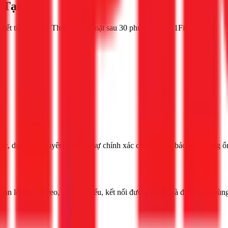
 Tại Nhà
tiết từ 1Fix.vn. Thợ giỏi, có mặt sau 30 phút. Liên hệ 1Fix
nước, dụng cụ chuyên dụng và sự chính xác cao để đảm bảo hoạt động ổ
oan lỗ lắp pát treo, gắn bồn tiểu, kết nối đường nước và điện, cuối cù