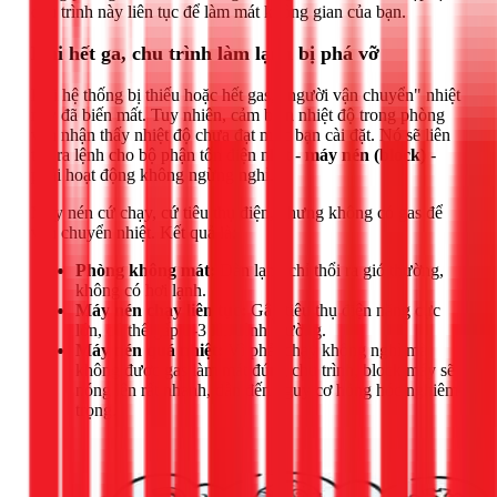
chu trình này liên tục để làm mát không gian của bạn.
Khi hết ga, chu trình làm lạnh bị phá vỡ
Khi hệ thống bị thiếu hoặc hết gas, "người vận chuyển" nhiệt
này đã biến mất. Tuy nhiên, cảm biến nhiệt độ trong phòng
vẫn nhận thấy nhiệt độ chưa đạt mức bạn cài đặt. Nó sẽ liên
tục ra lệnh cho bộ phận tốn điện nhất -
máy nén (block)
-
phải hoạt động không ngừng nghỉ.
Máy nén cứ chạy, cứ tiêu thụ điện, nhưng không có gas để
vận chuyển nhiệt. Kết quả là:
Phòng không mát:
Dàn lạnh chỉ thổi ra gió thường,
không có hơi lạnh.
Máy nén chạy liên tục:
Gây tiêu thụ điện năng cực
lớn, có thể gấp 2-3 lần bình thường.
Máy nén quá nhiệt:
Vì phải chạy không nghỉ mà
không được gas làm mát đúng chu trình, block máy sẽ
nóng lên rất nhanh, dẫn đến nguy cơ hỏng hóc nghiêm
trọng.