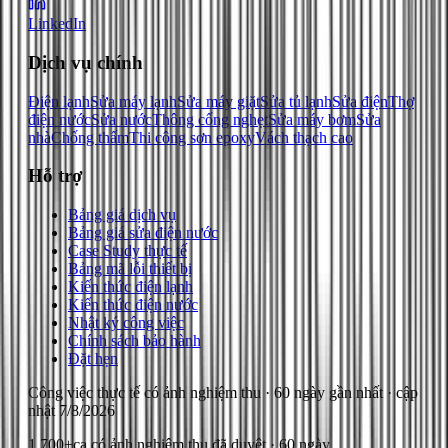
LinkedIn
Dịch vụ chính
Điện lạnh
Sửa máy lạnh
Sửa máy giặt
Sửa tủ lạnh
Sửa điện
Thợ
điện nước
Sửa nước
Thông cống nghẹt
Sửa máy bơm
Sửa
nhà
Chống thấm
Thi công sơn epoxy
Vách thạch cao
Hỗ trợ
Bảng giá dịch vụ
Bảng giá sửa điện nước
Case Study thực tế
Bảng mã lỗi thiết bị
Kiến thức điện lạnh
Kiến thức điện nước
Nhật ký công việc
Chính sách bảo hành
Đặt hẹn
Công việc thực tế có ảnh nghiệm thu
· 60 ngày gần nhất
· cập
nhật
7/8/2026
1.700+
ca có ảnh nghiệm thu đã duyệt · 60 ngày