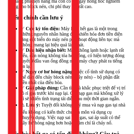
chỉ lãng phí điện năng mà còn có thể gây hỏng hóc nghiêm
trọng cho block nén, chi phí thay thế rất cao.
Điểm chính cần lưu ý
✅
Cực kỳ tốn điện:
Máy lạnh hết gas là một trong
những nguyên nhân hàng đầu khiến hóa đơn tiền điện
tăng đột biến do máy nén phải hoạt động liên tục mà
không mang lại hiệu quả làm mát.
✅
Dấu hiệu nhận biết:
Máy không lạnh hoặc lạnh rất
yếu, dàn nóng không tỏa hơi nóng, có hiện tượng đóng
tuyết ở đầu van ống đồng nhỏ, máy chạy phát ra tiếng
ồn lạ.
✅
Nguy cơ hư hỏng nặng:
Việc cố tình sử dụng có
thể dẫn đến cháy block nén (máy nén) – bộ phận đắt
tiền nhất của điều hòa.
✅
Giải pháp đúng:
Cần tìm và khắc phục triệt để vị trí
rò rỉ gas trước khi nạp lại. Chỉ nạp gas mà không xử lý
xì sẽ khiến tình trạng tái diễn sau một thời gian ngắn.
⚠️
Lưu ý:
Tuyệt đối không tự ý mua và nạp gas tại nhà
nếu không có kiến thức chuyên môn và dụng cụ
chuyên dụng. Việc nạp sai loại gas, sai áp suất có thể
gây hư hỏng nặng hơn hoặc thậm chí là cháy nổ.
Điều hòa hết ga có tốn điện không? Câu trả