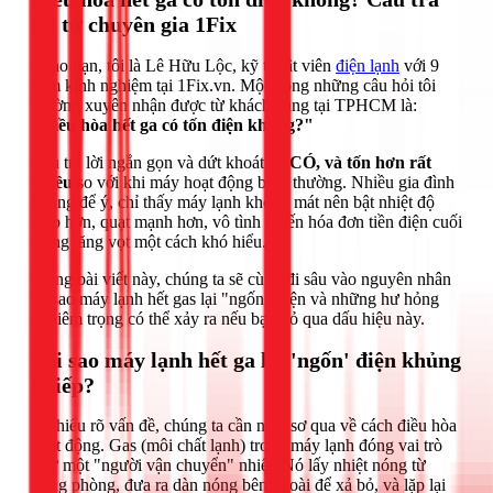
lời từ chuyên gia 1Fix
Chào bạn, tôi là Lê Hữu Lộc, kỹ thuật viên
điện lạnh
với 9
năm kinh nghiệm tại 1Fix.vn. Một trong những câu hỏi tôi
thường xuyên nhận được từ khách hàng tại TPHCM là:
"Điều hòa hết ga có tốn điện không?"
Câu trả lời ngắn gọn và dứt khoát là:
CÓ, và tốn hơn rất
nhiều
so với khi máy hoạt động bình thường. Nhiều gia đình
không để ý, chỉ thấy máy lạnh không mát nên bật nhiệt độ
thấp hơn, quạt mạnh hơn, vô tình khiến hóa đơn tiền điện cuối
tháng tăng vọt một cách khó hiểu.
Trong bài viết này, chúng ta sẽ cùng đi sâu vào nguyên nhân
tại sao máy lạnh hết gas lại "ngốn" điện và những hư hỏng
nghiêm trọng có thể xảy ra nếu bạn bỏ qua dấu hiệu này.
Tại sao máy lạnh hết ga lại 'ngốn' điện khủng
khiếp?
Để hiểu rõ vấn đề, chúng ta cần nắm sơ qua về cách điều hòa
hoạt động. Gas (môi chất lạnh) trong máy lạnh đóng vai trò
như một "người vận chuyển" nhiệt. Nó lấy nhiệt nóng từ
trong phòng, đưa ra dàn nóng bên ngoài để xả bỏ, và lặp lại