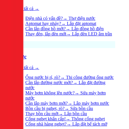
Xem tất cả →
Điện nhà có vấn đề?
→
Thợ điện nước
Aptomat hay nhảy?
→
Lắp đặt aptomat
Cần lắp đồng hồ mới?
→
Lắp đồng hồ điện
Thay đèn, lắp đèn mới
→
Lắp đèn LED âm trần
Nước
Xem tất cả →
Ống nước bị rỉ, rò?
→
Thi công đường ống nước
Cần lắp đường nước mới?
→
Lắp đặt đường
nước
Máy bơm không lên nước?
→
Sửa máy bơm
nước
Cần lắp máy bơm mới?
→
Lắp máy bơm nước
Bồn cầu bị nghẹt, rò?
→
Sửa bồn cầu
Thay bồn cầu mới
→
Lắp bồn cầu
Cống nghẹt khẩn cấp!
→
Thông cống nghẹt
Cống nhà hàng nghẹt?
→
Lắp đặt bể tách mỡ