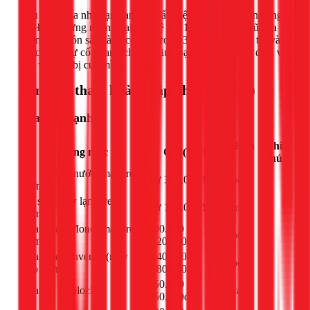
Nếu điều hòa nhà bạn đang có dấu hiệu hết gas và bạn đang ở
TPHCM, đừng ngần ngại liên hệ với 1Fix.vn. Đội ngũ của
chúng tôi luôn sẵn sàng có mặt trong 30 phút để kiểm tra và
khắc phục sự cố nhanh chóng, giúp bạn tiết kiệm tiền điện và
bảo vệ thiết bị của mình.
Bảng giá tham khảo (Cập nhật 03/2026)
Sửa máy lạnh
Đơn
Ghi
Hạng mục
Giá (VNĐ)
vị
chú
Xử lý chảy nước (máy treo
Từ 300.000đ
bộ
-
tường)
Vệ sinh máy lạnh treo
Từ 150.000đ
máy
-
tường
Sửa board Mono (máy treo
800.000 -
bộ
-
tường)
1.200.000đ
Sửa board Inverter (máy
1.400.000 -
bộ
-
treo tường)
1.800.000đ
650.000 -
Thay tụ đề block
cái
-
950.000đ