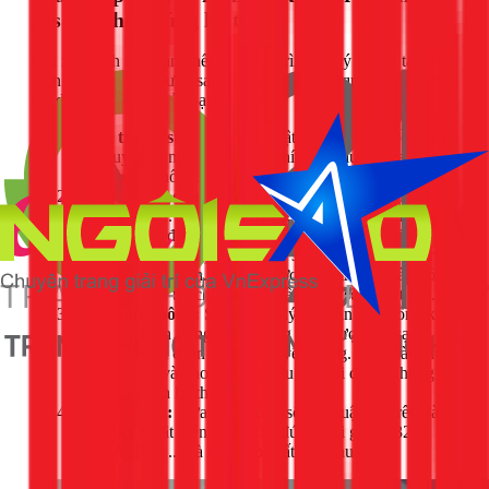
gas điều hòa đúng kỹ thuật
Khi xác định máy lạnh hết gas, quy trình xử lý chuẩn tại 1Fix
luôn bao gồm các bước sau để đảm bảo hiệu quả và độ bền
lâu dài cho thiết bị của bạn:
Kiểm tra áp suất gas:
Kỹ thuật viên sẽ dùng đồng hồ
đo chuyên dụng để xác định chính xác lượng gas còn
lại trong hệ thống.
Tìm và xử lý điểm rò rỉ:
Điều hòa là một hệ thống
tuần hoàn kín. Hết gas đồng nghĩa với việc hệ thống đã
bị rò rỉ ở đâu đó (thường là ở các đầu mối nối, dàn
nóng/lạnh bị thủng). Chúng tôi sẽ tìm chính xác vị trí xì
và hàn lại cẩn thận. Đây là bước quan trọng nhất, bỏ
qua bước này thì chỉ sau vài tuần, máy sẽ lại hết gas.
Hút chân không:
Sau khi xử lý xì, toàn bộ không khí
và hơi ẩm bên trong đường ống phải được hút sạch
bằng máy hút chân không chuyên dụng. Việc này giúp
gas mới nạp vào hoạt động hiệu quả tối đa và không
gây tắc nghẽn hệ thống.
Nạp gas mới:
Dựa trên thông số kỹ thuật ghi trên dàn
nóng, kỹ thuật viên sẽ nạp lại đúng loại gas (R32,
R410A, R22...) và đúng áp suất tiêu chuẩn.