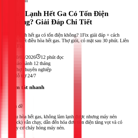
Điện lạnh
Máy Lạnh Hết Ga Có Tốn Điện
Không? Giải Đáp Chi Tiết
Máy lạnh hết ga có tốn điện không? 1Fix giải đáp + cách
nhận biết điều hòa hết gas. Thợ giỏi, có mặt sau 30 phút. Liên
hệ 1Fix
20/02/2026
12
phút đọc
Bảo hành 12 tháng
Thợ chuyên nghiệp
Hỗ trợ 24/7
Tóm tắt nhanh
Vấn đề
Điều hòa hết gas, không làm lạnh được nhưng máy nén
(block) vẫn chạy, dẫn đến hóa đơn tiền điện tăng vọt và có
nguy cơ cháy hỏng máy nén.