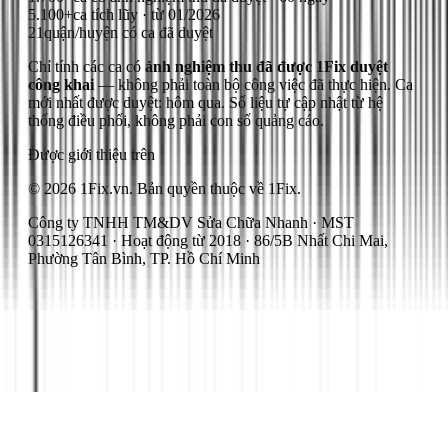
5.100+
ca tích lũy · từ 01/2026
21
quận/huyện có ca đã duyệt
Chỉ tính các ca có
ảnh nghiệm thu đã được 1Fix duyệt
công khai
— không phải toàn bộ công việc đã thực hiện.
Ca
mới nhất được duyệt: hôm qua.
Số liệu tự cập nhật từ hệ
thống điều phối, không phải con số quảng cáo.
Được giới thiệu trên
© 2026 1Fix.vn. Bản quyền thuộc về 1Fix.
Công ty TNHH TM&DV Sửa Chữa Nhanh · MST
0315126341 · Hoạt động từ 2018 · 86/5B Nhất Chi Mai,
Phường Tân Bình, TP. Hồ Chí Minh