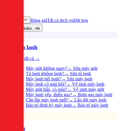
Bảng giá
Tất cả dịch vụ
Đặt hẹn
Dịch vụ
Tìm kiếm...
⌘K
Điện lạnh
Xem tất cả →
Máy giặt không quay?
→
Sửa máy giặt
Tủ lạnh không lạnh?
→
Sửa tủ lạnh
Máy lạnh hết lạnh?
→
Sửa máy lạnh
Máy lạnh có mùi hôi?
→
Vệ sinh máy lạnh
Máy giặt bẩn, có mùi?
→
Vệ sinh máy giặt
Máy lạnh yếu, thiếu gas?
→
Bơm gas máy lạnh
Cần lắp máy lạnh mới?
→
Lắp đặt máy lạnh
Bảo trì định kỳ máy lạnh
→
Bảo trì máy lạnh
Điện