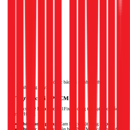
Gọi ngay 1Fix
để được báo giá chính xác theo
tình trạng máy.
📍 Thợ trực tại TPHCM
Đội thợ của
Lê Hữu Lộc
và 1Fix.vn đang trực tại tất cả các
quận TPHCM.
Thời gian đáp ứng:
Cam kết có mặt trong
30 phút
Khu vực phục vụ:
Toàn bộ TP.HCM và các khu vực