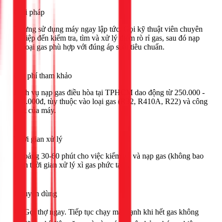
Giải pháp
Ngưng sử dụng máy ngay lập tức. Gọi kỹ thuật viên chuyên
nghiệp đến kiểm tra, tìm và xử lý điểm rò rỉ gas, sau đó nạp
lại loại gas phù hợp với đúng áp suất tiêu chuẩn.
Chi phí tham khảo
Dịch vụ nạp gas điều hòa tại TPHCM dao động từ 250.000 -
850.000đ, tùy thuộc vào loại gas (R32, R410A, R22) và công
suất của máy.
Thời gian xử lý
Khoảng 30-60 phút cho việc kiểm tra và nạp gas (không bao
gồm thời gian xử lý xì gas phức tạp).
Khuyên dùng
🟢 Gọi thợ ngay. Tiếp tục chạy máy lạnh khi hết gas không