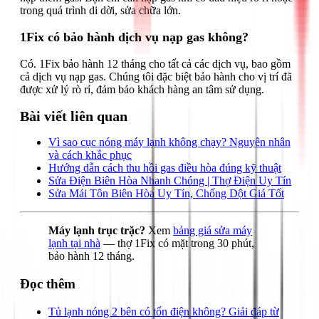
trong quá trình di dời, sửa chữa lớn.
1Fix có bảo hành dịch vụ nạp gas không?
Có. 1Fix bảo hành 12 tháng cho tất cả các dịch vụ, bao gồm
cả dịch vụ nạp gas. Chúng tôi đặc biệt bảo hành cho vị trí đã
được xử lý rò rỉ, đảm bảo khách hàng an tâm sử dụng.
Bài viết liên quan
Vì sao cục nóng máy lạnh không chạy? Nguyên nhân
và cách khắc phục
Hướng dẫn cách thu hồi gas điều hòa đúng kỹ thuật
Sửa Điện Biên Hòa Nhanh Chóng | Thợ Điện Uy Tín
Sửa Mái Tôn Biên Hòa Uy Tín, Chống Dột Giá Tốt
Máy lạnh trục trặc?
Xem
bảng giá sửa máy
lạnh tại nhà
— thợ 1Fix có mặt trong 30 phút,
bảo hành 12 tháng.
Đọc thêm
Tủ lạnh nóng 2 bên có tốn điện không? Giải đáp từ