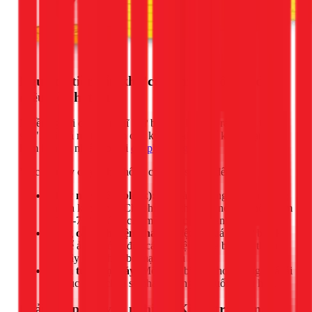
Nguy cơ tiềm ẩn khi 'cố đấm ăn xôi' sử dụng
điều hòa hết gas
Nhiều người có suy nghĩ "cứ bật đại, lúc nào rảnh gọi thợ
sau". Đây là một sai lầm cực kỳ tai hại có thể khiến bạn tốn
kém hơn rất nhiều so với
chi phí nạp gas
.
Việc ép máy chạy khi không còn gas sẽ dẫn đến:
Cháy máy nén (block):
Đây là hư hỏng nghiêm trọng
và tốn kém nhất. Chi phí thay thế máy nén có thể chiếm
tới 50-70% giá trị của một chiếc máy lạnh mới.
Hỏng các linh kiện khác:
Nhiệt độ quá cao từ block
có thể ảnh hưởng đến các tụ điện, rờ-le bảo vệ, thậm
chí gây hỏng hóc bo mạch điều khiển.
Giảm tuổi thọ máy:
Một thiết bị phải hoạt động quá tải
liên tục chắc chắn sẽ nhanh hỏng và xuống cấp hơn.
Giải pháp chuyên nghiệp: Kiểm tra và nạp