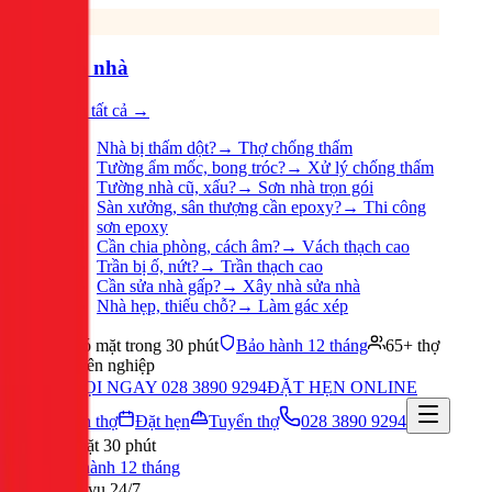
Sửa nhà
Xem tất cả →
Nhà bị thấm dột?
→
Thợ chống thấm
Tường ẩm mốc, bong tróc?
→
Xử lý chống thấm
Tường nhà cũ, xấu?
→
Sơn nhà trọn gói
Sàn xưởng, sân thượng cần epoxy?
→
Thi công
sơn epoxy
Cần chia phòng, cách âm?
→
Vách thạch cao
Trần bị ố, nứt?
→
Trần thạch cao
Cần sửa nhà gấp?
→
Xây nhà sửa nhà
Nhà hẹp, thiếu chỗ?
→
Làm gác xép
Có mặt trong 30 phút
Bảo hành 12 tháng
65+ thợ
chuyên nghiệp
GỌI NGAY 028 3890 9294
ĐẶT HẸN ONLINE
Tuyển thợ
Đặt hẹn
Tuyển thợ
028 3890 9294
Có mặt 30 phút
Bảo hành 12 tháng
Phục vụ 24/7