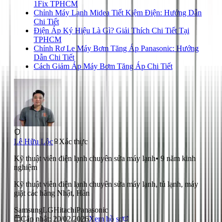
1Fix TPHCM
Chỉnh Máy Lạnh Midea Tiết Kiệm Điện: Hướng Dẫn
Chi Tiết
Điện Áp Ký Hiệu Là Gì? Giải Thích Chi Tiết Tại
TPHCM
Chỉnh Rơ Le Máy Bơm Tăng Áp Panasonic: Hướng
Dẫn Chi Tiết
Cách Giảm Áp Máy Bơm Tăng Áp Chi Tiết
Lê Hữu Lộc
Xác thực
Kỹ thuật viên điện lạnh chuyên sửa máy lạnh
•
9
năm kinh
nghiệm
Kỹ thuật viên điện lạnh chuyên sửa máy lạnh, tủ lạnh, máy
giặt các hãng Nhật, Hàn
Samsung
LG
Hitachi
Panasonic
Cập nhật:
20/02/2026
Xem hồ sơ