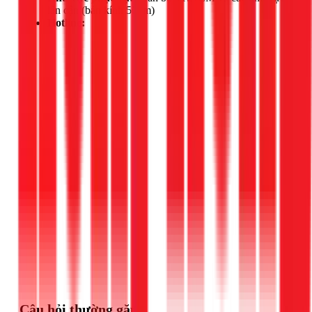
lân cận (bán kính 50km)
Hotline:
Gọi ngay 1Fix
Câu hỏi thường gặp