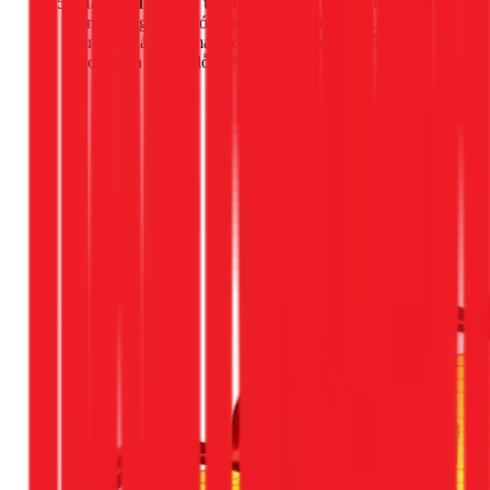
Máy tự động bật tắt bất thường:
Một số dòng máy
lạnh thông minh có cảm biến áp suất gas. Khi gas
xuống quá thấp, máy có thể tự động ngắt để bảo vệ
block nén và báo lỗi trên dàn lạnh.