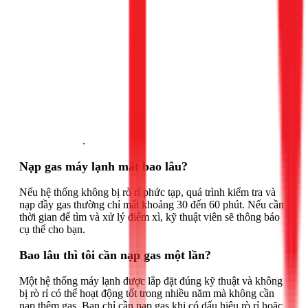
Gọi ngay 1Fix
.
Nạp gas máy lạnh mất bao lâu?
Nếu hệ thống không bị rò rỉ phức tạp, quá trình kiểm tra và
nạp đầy gas thường chỉ mất khoảng 30 đến 60 phút. Nếu cần
thời gian để tìm và xử lý điểm xì, kỹ thuật viên sẽ thông báo
cụ thể cho bạn.
Bao lâu thì tôi cần nạp gas một lần?
Một hệ thống máy lạnh được lắp đặt đúng kỹ thuật và không
bị rò rỉ có thể hoạt động tốt trong nhiều năm mà không cần
nạp thêm gas. Bạn chỉ cần nạp gas khi có dấu hiệu rò rỉ hoặc