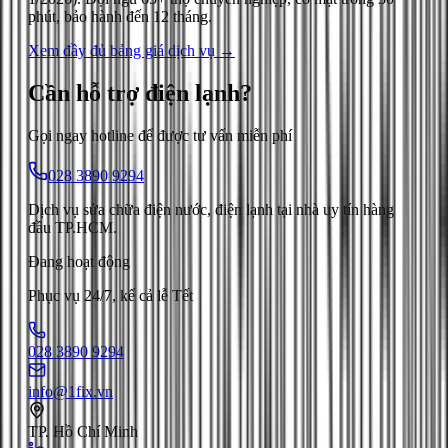
phút, bảo hành đến 12 tháng.
Xem đầy đủ bảng giá dịch vụ →
Cần hỗ trợ
điện lạnh
?
Gọi ngay hotline để được tư vấn miễn phí
028 3890 9294
Dịch vụ sửa chữa điện nước, điện lạnh tại nhà uy tín hàng
đầu TP.HCM.
Đang hoạt động
Phục vụ 24/7, kể cả lễ Tết
028 3890 9294
info@1fix.vn
TP. Hồ Chí Minh