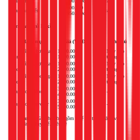
Thay remote
300.000đ
cái
-
600.000 -
Thay cảm biến
cái
-
950.000đ
Bơm gas, xử lý xì
Đơn
Hạng mục
Giá (VNĐ)
Ghi chú
vị
Xử lý xì tán, bơm gas
1.000.000 -
Máy treo
bộ
Mono
1.900.000đ
tường
Xử lý xì tán, bơm gas
1.100.000 -
Máy treo
bộ
Inverter
2.000.000đ
tường
Xử lý xì dàn, bơm gas
1.500.000 -
Máy treo
bộ
Inverter
2.400.000đ
tường
3.500.000 -
Thay block Mono
cái
-
4.500.000đ
3.800.000 -
Thay block Inverter
cái
-
5.000.000đ
Lưu ý:
Giá chưa bao gồm thuế giá trị gia tăng và
vật tư thay thế. Liên hệ