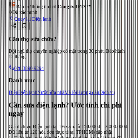
Bảo trợ thông tin bởi
Công ty 1FIX™
Đã xác minh
Quay lại
Điện lạnh
Cần thợ sửa chữa?
Đội ngũ thợ chuyên nghiệp có mặt trong 30 phút. Bảo hành
12 tháng.
028 3890 9294
Danh mục
Điện
Điện lạnh
Nước
Sửa nhà
Mã lỗi
Hướng dẫn
Dịch vụ
Cần sửa điện lạnh?
Ước tính chi phí
ngay
Giá dịch vụ
Điện lạnh
tại 1Fix.vn: từ
150.000đ
–
3.000.000đ
.
Dữ liệu từ
120
hóa đơn thực tế tại TPHCM (cập nhật
1/2026
). Đội ngũ 65+ thợ chuyên nghiệp, có mặt trong 30