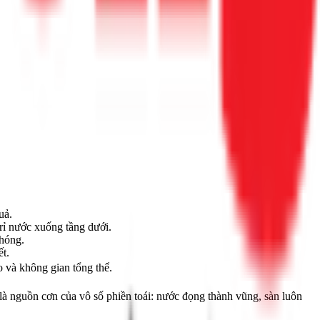
uả.
rỉ nước xuống tầng dưới.
chóng.
ết.
 và không gian tổng thể.
 là nguồn cơn của vô số phiền toái: nước đọng thành vũng, sàn luôn