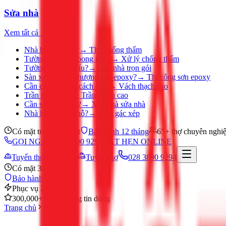
Sửa nhà
Xem tất cả →
Nhà bị thấm dột?
→
Thợ chống thấm
Tường ẩm mốc, bong tróc?
→
Xử lý chống thấm
Tường nhà cũ, xấu?
→
Sơn nhà trọn gói
Sàn xưởng, sân thượng cần epoxy?
→
Thi công sơn epoxy
Cần chia phòng, cách âm?
→
Vách thạch cao
Trần bị ố, nứt?
→
Trần thạch cao
Cần sửa nhà gấp?
→
Xây nhà sửa nhà
Nhà hẹp, thiếu chỗ?
→
Làm gác xép
Có mặt trong 30 phút
Bảo hành 12 tháng
65+ thợ chuyên nghi
GỌI NGAY 028 3890 9294
ĐẶT HẸN ONLINE
Tuyển thợ
Đặt hẹn
Tuyển thợ
028 3890 9294
Có mặt 30 phút
Bảo hành 12 tháng
Phục vụ 24/7
300,000+ khách hàng tin dùng
Trang chủ
Sửa nhà