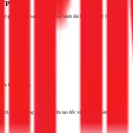
ại TPHCM
 Thợ giỏi, có mặt sau 30 phút, bảo hành dài hạn. Liên hệ 1Fix
tiện khi sử dụng.
 cũ, xử lý chống thấm, cán vữa tạo dốc và lát gạch hoàn thiện.