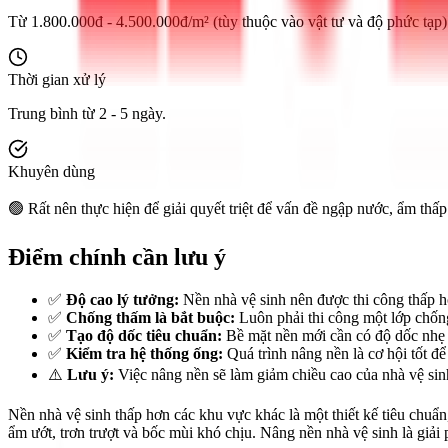
Từ 1.800.000đ - 4.500.000đ/m² (tùy thuộc vào vật tư và độ phức tạp)
Thời gian xử lý
Trung bình từ 2 - 5 ngày.
Khuyên dùng
🟢 Rất nên thực hiện để giải quyết triệt để vấn đề ngập nước, ẩm thấ
Điểm chính cần lưu ý
✅
Độ cao lý tưởng:
Nền nhà vệ sinh nên được thi công thấp h
✅
Chống thấm là bắt buộc:
Luôn phải thi công một lớp chống
✅
Tạo độ dốc tiêu chuẩn:
Bề mặt nền mới cần có độ dốc nhẹ 
✅
Kiểm tra hệ thống ống:
Quá trình nâng nền là cơ hội tốt để
⚠️
Lưu ý:
Việc nâng nền sẽ làm giảm chiều cao của nhà vệ sin
Nền nhà vệ sinh thấp hơn các khu vực khác là một thiết kế tiêu chuẩ
ẩm ướt, trơn trượt và bốc mùi khó chịu. Nâng nền nhà vệ sinh là giải 