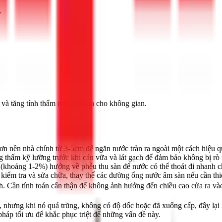
.
p và tăng tính thẩm mỹ, an toàn cho không gian.
ơn nền nhà chính từ 3-5cm để ngăn nước tràn ra ngoài một cách hiệu q
 thấm kỹ lưỡng trước khi cán vữa và lát gạch để đảm bảo không bị rò 
(khoảng 1-2%) hướng về phễu thu sàn để nước có thể thoát đi nhanh 
 kiểm tra và sửa chữa, thay thế các đường ống nước âm sàn nếu cần thi
h. Cần tính toán cẩn thận để không ảnh hưởng đến chiều cao cửa ra vào
n, nhưng khi nó quá trũng, không có độ dốc hoặc đã xuống cấp, đây lại
pháp tối ưu để khắc phục triệt để những vấn đề này.