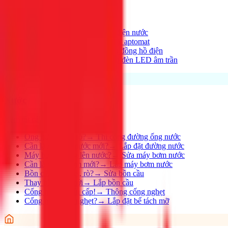
Xem tất cả →
Điện nhà có vấn đề?
→
Thợ điện nước
Aptomat hay nhảy?
→
Lắp đặt aptomat
Cần lắp đồng hồ mới?
→
Lắp đồng hồ điện
Thay đèn, lắp đèn mới
→
Lắp đèn LED âm trần
Nước
Xem tất cả →
Ống nước bị rỉ, rò?
→
Thi công đường ống nước
Cần lắp đường nước mới?
→
Lắp đặt đường nước
Máy bơm không lên nước?
→
Sửa máy bơm nước
Cần lắp máy bơm mới?
→
Lắp máy bơm nước
Bồn cầu bị nghẹt, rò?
→
Sửa bồn cầu
Thay bồn cầu mới
→
Lắp bồn cầu
Cống nghẹt khẩn cấp!
→
Thông cống nghẹt
Cống nhà hàng nghẹt?
→
Lắp đặt bể tách mỡ