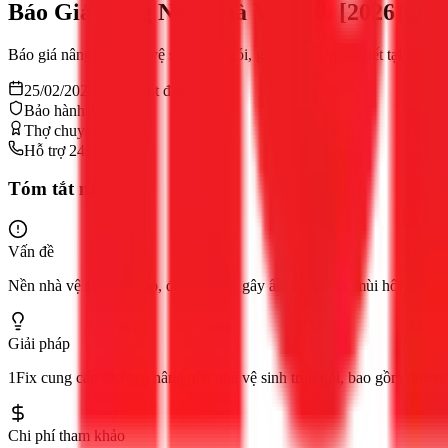
Báo Giá Nâng Nền Nhà Vệ Sinh [2026] T
Báo giá nâng nền nhà vệ sinh trọn gói, giá nâng nền chi tiết tại 1Fix.
25/02/2026
11
phút đọc
Bảo hành 12 tháng
Thợ chuyên nghiệp
Hỗ trợ 24/7
Tóm tắt nhanh
Vấn đề
Nền nhà vệ sinh bị thấp, đọng nước, gây ẩm mốc, bốc mùi hôi và bất 
Giải pháp
1Fix cung cấp dịch vụ nâng nền nhà vệ sinh trọn gói, bao gồm đục nền
Chi phí tham khảo