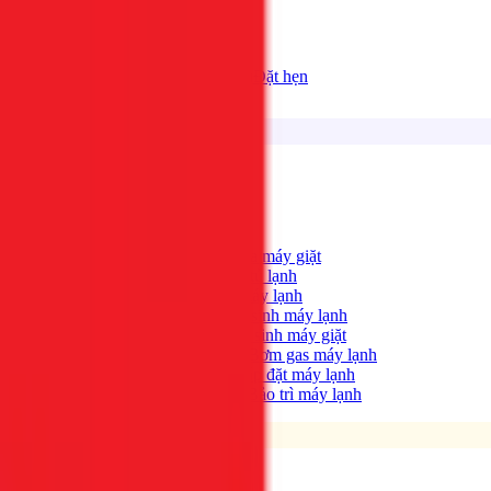
Bảng giá
Tất cả dịch vụ
Đặt hẹn
Dịch vụ
Tìm kiếm...
⌘K
Điện lạnh
Xem tất cả →
Máy giặt không quay?
→
Sửa máy giặt
Tủ lạnh không lạnh?
→
Sửa tủ lạnh
Máy lạnh hết lạnh?
→
Sửa máy lạnh
Máy lạnh có mùi hôi?
→
Vệ sinh máy lạnh
Máy giặt bẩn, có mùi?
→
Vệ sinh máy giặt
Máy lạnh yếu, thiếu gas?
→
Bơm gas máy lạnh
Cần lắp máy lạnh mới?
→
Lắp đặt máy lạnh
Bảo trì định kỳ máy lạnh
→
Bảo trì máy lạnh
Điện