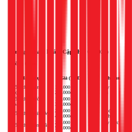
Gọi ngay 1Fix
Bảng giá tham khảo (Cập nhật 03/2026)
Chống thấm
Đơn
Hạng mục
Giá (VNĐ)
Ghi chú
vị
Chống thấm sân
120.000 -
Tùy vật
m²
thượng
250.000đ
liệu
Chống thấm tường
150.000 -
m²
-
ngoài
300.000đ
200.000 -
Có đục
Chống thấm toilet, WC
m²
400.000đ
gạch
250.000 -
Tùy mức
Chống thấm tầng hầm
m²
500.000đ
độ