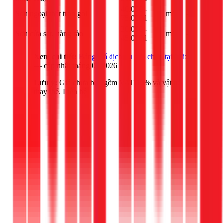
40.000 -
Sơn ngoại thất trọn gói
m²
-
75.000đ
30.000 -
Sơn cửa sắt, hàng rào
m²
-
45.000đ
Xem chi tiết:
Bảng giá dịch vụ sửa chữa tại 1Fix
— cập nhật tháng 03/2026
Lưu ý:
Giá chưa bao gồm VAT 10% và vật tư
thay thế. Liên hệ