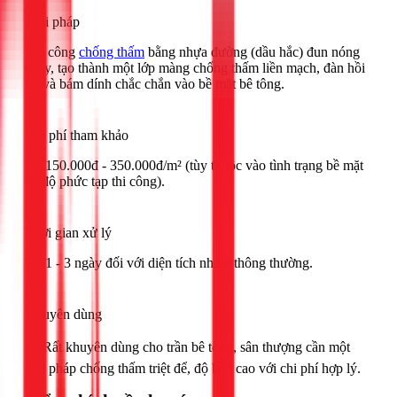
Giải pháp
Thi công
chống thấm
bằng nhựa đường (dầu hắc) đun nóng
chảy, tạo thành một lớp màng chống thấm liền mạch, đàn hồi
tốt và bám dính chắc chắn vào bề mặt bê tông.
Chi phí tham khảo
Từ 150.000đ - 350.000đ/m² (tùy thuộc vào tình trạng bề mặt
và độ phức tạp thi công).
Thời gian xử lý
Từ 1 - 3 ngày đối với diện tích nhà ở thông thường.
Khuyên dùng
🟢 Rất khuyên dùng cho trần bê tông, sân thượng cần một
giải pháp chống thấm triệt để, độ bền cao với chi phí hợp lý.