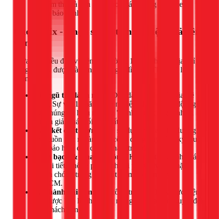
nghiệm thu và bàn giao cho khách hàng kèm theo
phiếu bảo hành.
Chọn 1Fix - Chọn sự an tâm và hiệu quả bền
vững
Giữa rất nhiều đơn vị trên thị trường, 1Fix tự hào là địa chỉ
đáng tin cậy được hàng ngàn hộ gia đình tại TPHCM lựa
chọn bởi:
Đội ngũ thợ lành nghề:
Dẫn dắt bởi chuyên gia Lê
Công Sự với 12 năm kinh nghiệm thực chiến, đội ngũ
của chúng tôi hiểu rõ từng "bệnh" của công trình và
đưa ra giải pháp tối ưu nhất.
Cam kết chất lượng:
Chỉ sử dụng vật tư chất lượng,
có nguồn gốc rõ ràng, thi công đúng quy trình kỹ thuật,
đảm bảo hiệu quả chống thấm triệt để.
Minh bạch & Nhanh chóng:
Khảo sát miễn phí, báo
giá chi tiết, không phát sinh chi phí vô lý. Có mặt
nhanh chóng trong 30 phút tại mọi quận huyện
TPHCM.
Bảo hành dài hạn:
Mọi công trình do 1Fix thực hiện
đều được bảo hành uy tín, mang lại sự an tâm tuyệt đối
cho khách hàng.