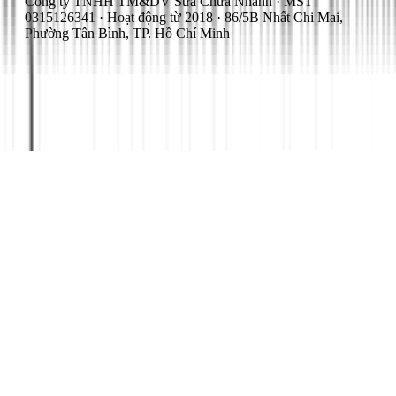
Công ty TNHH TM&DV Sửa Chữa Nhanh · MST
0315126341 · Hoạt động từ 2018 · 86/5B Nhất Chi Mai,
Phường Tân Bình, TP. Hồ Chí Minh