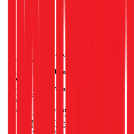
Gọi ngay 1Fix
, chúng tôi sẽ cho thợ đến khảo sát và tư vấn
hoàn toàn miễn phí.
Quy trình chống thấm 5 bước chuẩn kỹ thuật
của 1Fix
Để đảm bảo hiệu quả chống thấm tối đa và bền vững, đội ngũ
của Lê Công Sự tại 1Fix luôn tuân thủ nghiêm ngặt quy trình
5 bước sau:
Bước 1: Khảo sát và chuẩn bị bề mặt (Quan trọng
nhất)
Thợ sẽ đến tận nơi kiểm tra, xác định nguyên
nhân gây thấm. Sau đó, tiến hành vệ sinh sạch sẽ bề
mặt trần: loại bỏ rêu mốc, bụi bẩn, các lớp vữa yếu.
Nếu có các vết nứt lớn, chúng sẽ được đục ra và trám