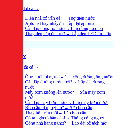
Xem tất cả →
Điện nhà có vấn đề?
→
Thợ điện nước
Aptomat hay nhảy?
→
Lắp đặt aptomat
Cần lắp đồng hồ mới?
→
Lắp đồng hồ điện
Thay đèn, lắp đèn mới
→
Lắp đèn LED âm trần
Nước
Xem tất cả →
Ống nước bị rỉ, rò?
→
Thi công đường ống nước
Cần lắp đường nước mới?
→
Lắp đặt đường
nước
Máy bơm không lên nước?
→
Sửa máy bơm
nước
Cần lắp máy bơm mới?
→
Lắp máy bơm nước
Bồn cầu bị nghẹt, rò?
→
Sửa bồn cầu
Thay bồn cầu mới
→
Lắp bồn cầu
Cống nghẹt khẩn cấp!
→
Thông cống nghẹt
Cống nhà hàng nghẹt?
→
Lắp đặt bể tách mỡ