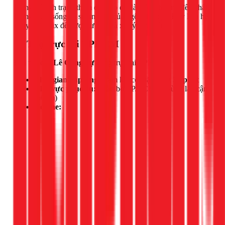
Đừng để tình trạng thấm dột kéo dài làm ảnh hưởng đến chất
lượng cuộc sống và sự an toàn của ngôi nhà bạn. Hãy liên hệ
ngay với 1Fix để được tư vấn và xử lý dứt điểm.
📍 Thợ trực tại TPHCM
Đội thợ của
Lê Công Sự
đang trực tại TPHCM.
Thời gian đáp ứng:
Cam kết có mặt trong
30 phút
Khu vực phục vụ:
Toàn bộ TP.HCM và vùng lân cận
(50km)
Hotline: