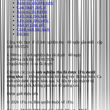
Bảng giá sửa điện nước
Case Study thực tế
Bảng mã lỗi thiết bị
Kiến thức điện lạnh
Kiến thức điện nước
Nhật ký công việc
Chính sách bảo hành
Đặt hẹn
Công việc thực tế có ảnh nghiệm thu
· 60 ngày gần nhất
· cập
nhật
8/8/2026
1.700+
ca có ảnh nghiệm thu đã duyệt · 60 ngày
5.200+
ca tích lũy · từ 01/2026
21
quận/huyện có ca đã duyệt
Chỉ tính các ca có
ảnh nghiệm thu đã được 1Fix duyệt
công khai
— không phải toàn bộ công việc đã thực hiện.
Ca
mới nhất được duyệt: hôm qua.
Số liệu tự cập nhật từ hệ
thống điều phối, không phải con số quảng cáo.
Được giới thiệu trên
© 2026 1Fix.vn. Bản quyền thuộc về 1Fix.