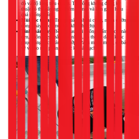
độ và độ lỏng tiêu chuẩn. Thi công không đúng kỹ
thuật có thể gây nguy hiểm (bỏng) và làm giảm hiệu
quả chống thấm.
Mùi đặc trưng:
Trong quá trình thi công, nhựa đường
nóng chảy sẽ có mùi hắc khá khó chịu.
Tính thẩm mỹ:
Bề mặt sau khi chống thấm sẽ có màu
đen, không đẹp mắt. Tuy nhiên, có thể dễ dàng khắc
phục bằng cách cán một lớp vữa xi măng mỏng để bảo
vệ và tạo mặt phẳng trước khi lát gạch.