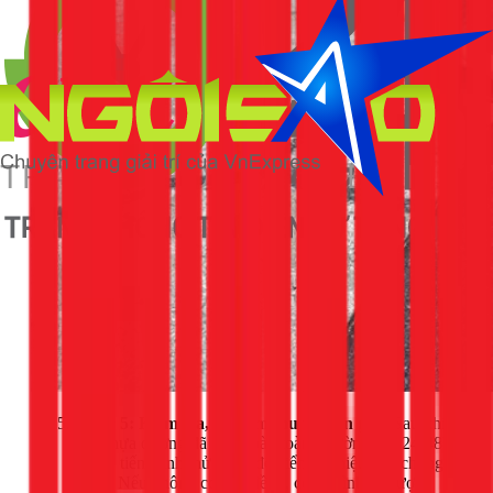
Bước 5: Kiểm tra, nghiệm thu và bàn giao
Sau khi
lớp nhựa đường đã khô hoàn toàn (thường sau 24-48h),
thợ sẽ tiến hành thử nước để kiểm tra hiệu quả chống
thấm. Nếu không có vấn đề gì, công trình sẽ được