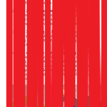
vá lại bằng vữa chuyên dụng.
Bước 2: Đun nóng nhựa đường
Nhựa đường được
đun trong thùng lớn ở nhiệt độ thích hợp cho đến khi
nóng chảy hoàn toàn và có độ lỏng vừa phải, đảm bảo
dễ dàng thi công và thẩm thấu tốt vào bê tông.
Bước 3: Thi công lớp lót (nếu cần)
Quét một lớp lót
mỏng (thường là nhựa đường pha với dầu) để tăng
cường độ bám dính giữa bề mặt bê tông và lớp chống
thấm chính.
Bước 4: Quét lớp nhựa đường chống thấm
Dùng
con lăn hoặc chổi chuyên dụng để quét đều lớp nhựa
đường nóng chảy lên toàn bộ bề mặt cần chống thấm.
Thi công tối thiểu 2 lớp, lớp sau được quét vuông góc
với lớp trước để đảm bảo độ phủ kín tuyệt đối. Đặc biệt
chú trọng gia cố tại các vị trí yếu như cổ ống thoát sàn,
góc chân tường.