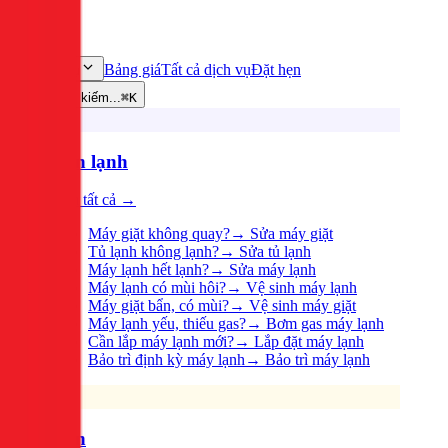
Bảng giá
Tất cả dịch vụ
Đặt hẹn
Dịch vụ
Tìm kiếm...
⌘K
Điện lạnh
Xem tất cả →
Máy giặt không quay?
→
Sửa máy giặt
Tủ lạnh không lạnh?
→
Sửa tủ lạnh
Máy lạnh hết lạnh?
→
Sửa máy lạnh
Máy lạnh có mùi hôi?
→
Vệ sinh máy lạnh
Máy giặt bẩn, có mùi?
→
Vệ sinh máy giặt
Máy lạnh yếu, thiếu gas?
→
Bơm gas máy lạnh
Cần lắp máy lạnh mới?
→
Lắp đặt máy lạnh
Bảo trì định kỳ máy lạnh
→
Bảo trì máy lạnh
Điện