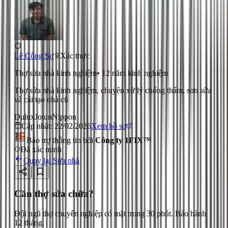
Lê Công Sự
Xác thực
Thợ sửa nhà kinh nghiệm
•
12
năm kinh nghiệm
Thợ sửa nhà kinh nghiệm, chuyên xử lý chống thấm, sơn sửa
và cải tạo nhà cũ
Dulux
Jotun
Nippon
Cập nhật:
22/02/2026
Xem hồ sơ
Bảo trợ thông tin bởi
Công ty 1FIX™
Đã xác minh
Quay lại
Sửa nhà
Cần thợ sửa chữa?
Đội ngũ thợ chuyên nghiệp có mặt trong 30 phút. Bảo hành
12 tháng.