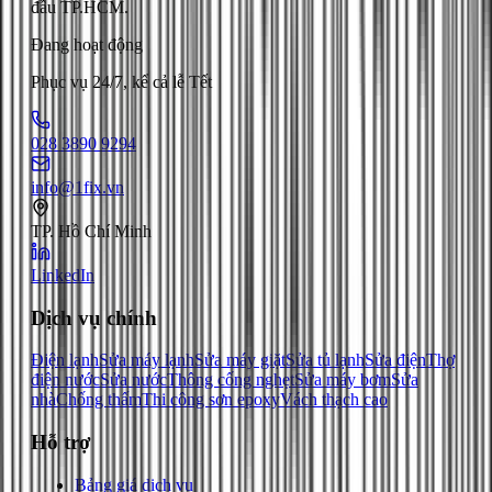
đầu TP.HCM.
Đang hoạt động
Phục vụ 24/7, kể cả lễ Tết
028 3890 9294
info@1fix.vn
TP. Hồ Chí Minh
LinkedIn
Dịch vụ chính
Điện lạnh
Sửa máy lạnh
Sửa máy giặt
Sửa tủ lạnh
Sửa điện
Thợ
điện nước
Sửa nước
Thông cống nghẹt
Sửa máy bơm
Sửa
nhà
Chống thấm
Thi công sơn epoxy
Vách thạch cao
Hỗ trợ
Bảng giá dịch vụ