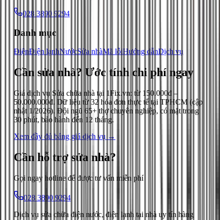
028 3890 9294
Danh mục
Điện
Điện lạnh
Nước
Sửa nhà
Mã lỗi
Hướng dẫn
Dịch vụ
Cần sửa nhà?
Ước tính chi phí ngay
Giá dịch vụ
Sửa chữa nhà
tại 1Fix.vn: từ
150.000đ
–
50.000.000đ
. Dữ liệu từ
32
hóa đơn thực tế tại TPHCM (cập
nhật
1/2026
). Đội ngũ 65+ thợ chuyên nghiệp, có mặt trong
30 phút, bảo hành đến 12 tháng.
Xem đầy đủ bảng giá dịch vụ →
Cần hỗ trợ
sửa nhà
?
Gọi ngay hotline để được tư vấn miễn phí
028 3890 9294
Dịch vụ sửa chữa điện nước, điện lạnh tại nhà uy tín hàng