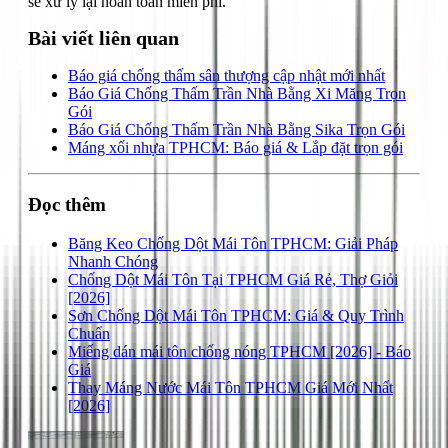
sẽ xử lý lại hoàn toàn miễn phí.
Bài viết liên quan
Báo giá chống thấm sân thượng cập nhật mới nhất
Báo Giá Chống Thấm Trần Nhà Bằng Xi Măng Trọn
Gói
Báo Giá Chống Thấm Trần Nhà Bằng Sika Trọn Gói
Máng xối nhựa TPHCM: Báo giá & Lắp đặt trọn gói
Đọc thêm
Băng Keo Chống Dột Mái Tôn TPHCM: Giải Pháp
Nhanh Chóng
Chống Dột Mái Tôn Tại TPHCM Giá Rẻ, Thợ Giỏi
[2026]
Sơn Chống Dột Mái Tôn TPHCM: Giá & Quy Trình
Chuẩn
Miếng dán mái tôn chống nóng TPHCM [2026] - Báo
Giá
Thay Máng Nước Mái Tôn TPHCM Giá Mới Nhất
[2026]