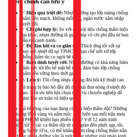
Điểm chính cần lưu ý
✅
Hiệu quả triệt để:
Nhựa đường tạo lớp màng chống
thấm liền mạch, không mối nối, ngăn nước xâm nhập
tuyệt đối.
✅
Chi phí hợp lý:
So với các vật liệu chống thấm hiện
đại khác, nhựa đường là giải pháp có chi phí đầu tư ban
đầu rất cạnh tranh.
✅
Độ đàn hồi và co giãn tốt:
Thích ứng tốt với sự
thay đổi nhiệt độ tại TPHCM, hạn chế nứt vỡ lớp
chống thấm do co ngót bê tông.
✅
Bám dính tuyệt vời:
Nhựa đường có khả năng bám
dính cực tốt lên bề mặt bê tông, đảm bảo lớp chống
thấm bền vững theo thời gian.
⚠️
Lưu ý:
Thi công nhựa đường đòi hỏi kỹ thuật cao
và trang bị bảo hộ đầy đủ do phải đun nóng ở nhiệt độ
cao. Nên ưu tiên lựa chọn dịch vụ chuyên nghiệp để
đảm bảo an toàn và hiệu quả.
Trần nhà bê tông của bạn đang có dấu hiệu thấm dột? Những
vết loang lổ, ố vàng và nấm mốc xuất hiện sau mỗi trận mưa
lớn tại TPHCM khiến bạn phiền lòng? Với 12 năm kinh
nghiệm xử lý các ca thấm dột từ đơn giản đến phức tạp, tôi,
Lê Công Sự từ 1Fix, có thể khẳng định rằng chống thấm trần
nhà bằng nhựa đường vẫn là một trong những giải pháp kinh