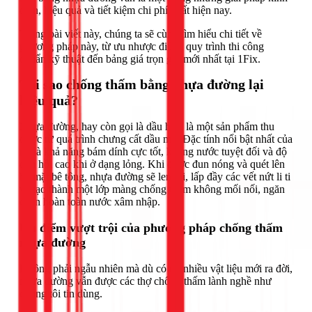
điển, hiệu quả và tiết kiệm chi phí nhất hiện nay.
Trong bài viết này, chúng ta sẽ cùng tìm hiểu chi tiết về
phương pháp này, từ ưu nhược điểm, quy trình thi công
chuẩn kỹ thuật đến bảng giá trọn gói mới nhất tại 1Fix.
Tại sao chống thấm bằng nhựa đường lại
hiệu quả?
Nhựa đường, hay còn gọi là dầu hắc, là một sản phẩm thu
được từ quá trình chưng cất dầu mỏ. Đặc tính nổi bật nhất của
nó là khả năng bám dính cực tốt, kháng nước tuyệt đối và độ
đàn hồi cao khi ở dạng lỏng. Khi được đun nóng và quét lên
bề mặt bê tông, nhựa đường sẽ len lỏi, lấp đầy các vết nứt li ti
và tạo thành một lớp màng chống thấm không mối nối, ngăn
chặn hoàn toàn nước xâm nhập.
Ưu điểm vượt trội của phương pháp chống thấm
nhựa đường
Không phải ngẫu nhiên mà dù có rất nhiều vật liệu mới ra đời,
nhựa đường vẫn được các thợ chống thấm lành nghề như
chúng tôi tin dùng.