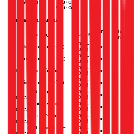
Xử lý vết nứt, thấm cục
300.000 -
Điểm
-
bộ
800.000đ
Sơn nhà, sơn sửa nhà
Đơn
Ghi
Hạng mục
Giá (VNĐ)
vị
chú
20.000 -
Sơn lại tường cũ (nhân công)
m²
-
30.000đ
25.000 -
Sơn nhà mới xây (nhân công)
m²
-
35.000đ
40.000 -
Bả Matit + Sơn (nhân công)
m²
-
55.000đ
35.000 -
Sơn chống thấm (nhân công)
m²
-
50.000đ
Sơn trọn gói Dulux (vật tư +
45.000 -
m²
-
nhân công)
65.000đ
Sơn trọn gói Jotun (vật tư +
40.000 -
m²
-
nhân công)
60.000đ
Sơn trọn gói Kova (vật tư +
35.000 -
m²
-
nhân công)
55.000đ
Sơn trọn gói Nippon (vật tư +
30.000 -
m²
-
nhân công)
50.000đ