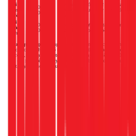
Gói
Vệ sinh, quét lớp lót, 2 lớp nhựa
200.000 -
Tăng
đường gia cố lưới thủy tinh ở các
300.000
Cường
góc.
Gói
250.000 -
Toàn bộ các bước gói tăng cường
Toàn
350.000
+ cán lớp vữa bảo vệ bề mặt.
Diện
Lưu ý quan trọng:
Bảng giá trên chỉ mang tính chất tham
khảo. Đơn giá thực tế có thể thay đổi tùy thuộc vào diện tích
thi công, tình trạng thực tế của bề mặt trần (có nhiều vết nứt
lớn, cần xử lý kết cấu hay không). Để có báo giá chính xác
nhất, hãy gọi cho 1Fix qua hotline