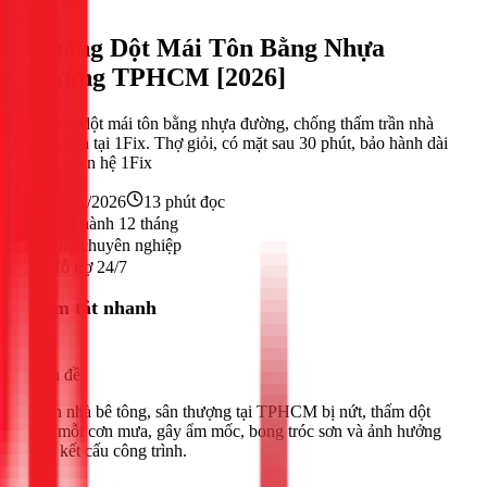
Sửa nhà
Chống Dột Mái Tôn Bằng Nhựa
Đường TPHCM [2026]
Chống dột mái tôn bằng nhựa đường, chống thấm trần nhà
hiệu quả tại 1Fix. Thợ giỏi, có mặt sau 30 phút, bảo hành dài
hạn. Liên hệ 1Fix
22/02/2026
13
phút đọc
Bảo hành 12 tháng
Thợ chuyên nghiệp
Hỗ trợ 24/7
Tóm tắt nhanh
Vấn đề
Trần nhà bê tông, sân thượng tại TPHCM bị nứt, thấm dột
sau mỗi cơn mưa, gây ẩm mốc, bong tróc sơn và ảnh hưởng
đến kết cấu công trình.