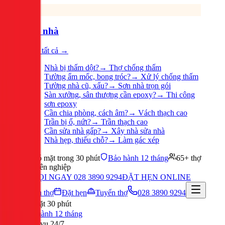
Sửa nhà
Xem tất cả →
Nhà bị thấm dột?
→
Thợ chống thấm
Tường ẩm mốc, bong tróc?
→
Xử lý chống thấm
Tường nhà cũ, xấu?
→
Sơn nhà trọn gói
Sàn xưởng, sân thượng cần epoxy?
→
Thi công
sơn epoxy
Cần chia phòng, cách âm?
→
Vách thạch cao
Trần bị ố, nứt?
→
Trần thạch cao
Cần sửa nhà gấp?
→
Xây nhà sửa nhà
Nhà hẹp, thiếu chỗ?
→
Làm gác xép
Có mặt trong 30 phút
Bảo hành 12 tháng
65+ thợ
chuyên nghiệp
GỌI NGAY 028 3890 9294
ĐẶT HẸN ONLINE
Tuyển thợ
Đặt hẹn
Tuyển thợ
028 3890 9294
Có mặt 30 phút
Bảo hành 12 tháng
Phục vụ 24/7