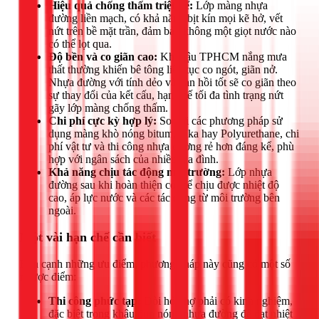
Hiệu quả chống thấm triệt để:
Lớp màng nhựa
đường liền mạch, có khả năng bịt kín mọi kẽ hở, vết
nứt trên bề mặt trần, đảm bảo không một giọt nước nào
có thể lọt qua.
Độ bền và co giãn cao:
Khí hậu TPHCM nắng mưa
thất thường khiến bê tông liên tục co ngót, giãn nở.
Nhựa đường với tính dẻo và đàn hồi tốt sẽ co giãn theo
sự thay đổi của kết cấu, hạn chế tối đa tình trạng nứt
gãy lớp màng chống thấm.
Chi phí cực kỳ hợp lý:
So với các phương pháp sử
dụng màng khò nóng bitum, Sika hay Polyurethane, chi
phí vật tư và thi công nhựa đường rẻ hơn đáng kể, phù
hợp với ngân sách của nhiều gia đình.
Khả năng chịu tác động môi trường:
Lớp nhựa
đường sau khi hoàn thiện có thể chịu được nhiệt độ
cao, áp lực nước và các tác động từ môi trường bên
ngoài.
Một vài hạn chế cần biết
Bên cạnh những ưu điểm, phương pháp này cũng có một số
nhược điểm:
Thi công phức tạp:
Đòi hỏi thợ phải có kinh nghiệm,
đặc biệt trong khâu đun nóng nhựa đường để đạt nhiệt