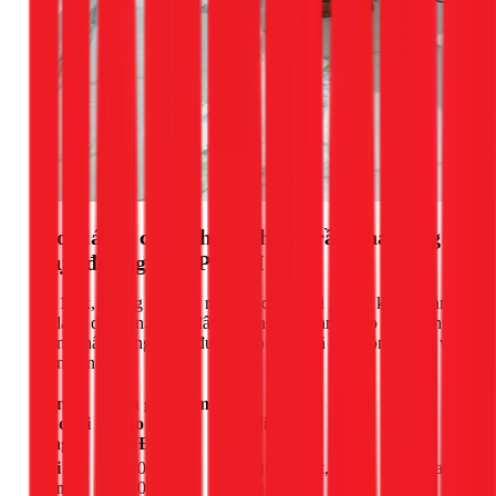
Báo giá thi công chống thấm trần nhà bằng
nhựa đường tại TPHCM
Tại 1Fix, chúng tôi luôn minh bạch về chi phí để khách hàng
dễ dàng dự toán. Dưới đây là bảng giá tham khảo cho dịch vụ
chống thấm bằng nhựa đường trọn gói, đã bao gồm vật tư và
nhân công.
Hạng
Đơn giá tham
mục thi
khảo
Đặc điểm
công
(VNĐ/m²)
Gói Cơ
150.000 -
Vệ sinh bề mặt, quét 2 lớp nhựa
Bản
250.000
đường.