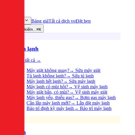
Bảng giá
Tất cả dịch vụ
Đặt hẹn
Dịch vụ
Tìm kiếm...
⌘K
Điện lạnh
Xem tất cả →
Máy giặt không quay?
→
Sửa máy giặt
Tủ lạnh không lạnh?
→
Sửa tủ lạnh
Máy lạnh hết lạnh?
→
Sửa máy lạnh
Máy lạnh có mùi hôi?
→
Vệ sinh máy lạnh
Máy giặt bẩn, có mùi?
→
Vệ sinh máy giặt
Máy lạnh yếu, thiếu gas?
→
Bơm gas máy lạnh
Cần lắp máy lạnh mới?
→
Lắp đặt máy lạnh
Bảo trì định kỳ máy lạnh
→
Bảo trì máy lạnh
Điện