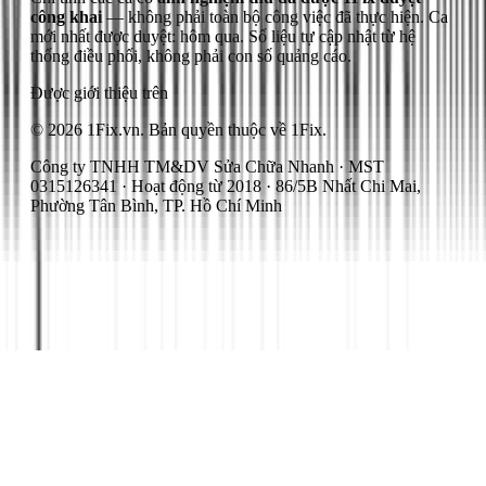
công khai
— không phải toàn bộ công việc đã thực hiện.
Ca
mới nhất được duyệt: hôm qua.
Số liệu tự cập nhật từ hệ
thống điều phối, không phải con số quảng cáo.
Được giới thiệu trên
© 2026 1Fix.vn. Bản quyền thuộc về 1Fix.
Công ty TNHH TM&DV Sửa Chữa Nhanh · MST
0315126341 · Hoạt động từ 2018 · 86/5B Nhất Chi Mai,
Phường Tân Bình, TP. Hồ Chí Minh