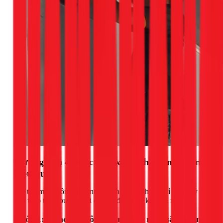
Hướng dẫn 4 bước "lột xác" phòng ngủ 15m2
hiệu quả
Cải tạo một không gian nhỏ đòi hỏi sự tính toán tỉ mỉ. Hãy
làm theo từng bước dưới đây để đảm bảo kết quả như ý.
Bước 1: "Hack" không gian bằng màu sắc và ánh