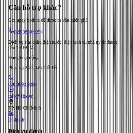
Cần hỗ trợ
khác
?
Gọi ngay hotline để được tư vấn miễn phí
028 3890 9294
Dịch vụ sửa chữa điện nước, điện lạnh tại nhà uy tín hàng
đầu TP.HCM.
Đang hoạt động
Phục vụ 24/7, kể cả lễ Tết
028 3890 9294
info@1fix.vn
TP. Hồ Chí Minh
LinkedIn
Dịch vụ chính