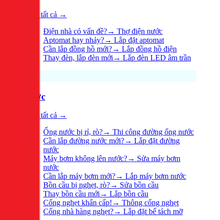
Xem tất cả →
Điện nhà có vấn đề?
→
Thợ điện nước
Aptomat hay nhảy?
→
Lắp đặt aptomat
Cần lắp đồng hồ mới?
→
Lắp đồng hồ điện
Thay đèn, lắp đèn mới
→
Lắp đèn LED âm trần
Nước
Xem tất cả →
Ống nước bị rỉ, rò?
→
Thi công đường ống nước
Cần lắp đường nước mới?
→
Lắp đặt đường
nước
Máy bơm không lên nước?
→
Sửa máy bơm
nước
Cần lắp máy bơm mới?
→
Lắp máy bơm nước
Bồn cầu bị nghẹt, rò?
→
Sửa bồn cầu
Thay bồn cầu mới
→
Lắp bồn cầu
Cống nghẹt khẩn cấp!
→
Thông cống nghẹt
Cống nhà hàng nghẹt?
→
Lắp đặt bể tách mỡ