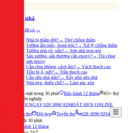
Sửa nhà
Xem tất cả →
Nhà bị thấm dột?
→
Thợ chống thấm
Tường ẩm mốc, bong tróc?
→
Xử lý chống thấm
Tường nhà cũ, xấu?
→
Sơn nhà trọn gói
Sàn xưởng, sân thượng cần epoxy?
→
Thi công
sơn epoxy
Cần chia phòng, cách âm?
→
Vách thạch cao
Trần bị ố, nứt?
→
Trần thạch cao
Cần sửa nhà gấp?
→
Xây nhà sửa nhà
Nhà hẹp, thiếu chỗ?
→
Làm gác xép
Có mặt trong 30 phút
Bảo hành 12 tháng
65+ thợ
chuyên nghiệp
GỌI NGAY 028 3890 9294
ĐẶT HẸN ONLINE
Tuyển thợ
Đặt hẹn
Tuyển thợ
028 3890 9294
Có mặt 30 phút
Bảo hành 12 tháng
Phục vụ 24/7