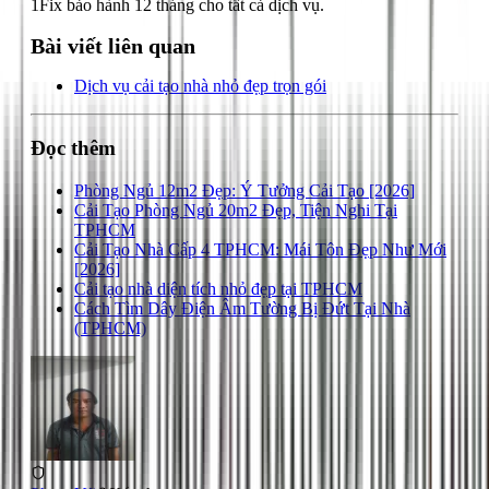
1Fix bảo hành 12 tháng cho tất cả dịch vụ.
Bài viết liên quan
Dịch vụ cải tạo nhà nhỏ đẹp trọn gói
Đọc thêm
Phòng Ngủ 12m2 Đẹp: Ý Tưởng Cải Tạo [2026]
Cải Tạo Phòng Ngủ 20m2 Đẹp, Tiện Nghi Tại
TPHCM
Cải Tạo Nhà Cấp 4 TPHCM: Mái Tôn Đẹp Như Mới
[2026]
Cải tạo nhà diện tích nhỏ đẹp tại TPHCM
Cách Tìm Dây Điện Âm Tường Bị Đứt Tại Nhà
(TPHCM)