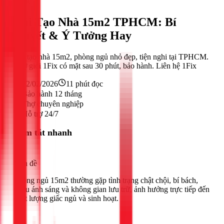
Khác
Cải Tạo Nhà 15m2 TPHCM: Bí
Quyết & Ý Tưởng Hay
Cải tạo nhà 15m2, phòng ngủ nhỏ đẹp, tiện nghi tại TPHCM.
Thợ giỏi 1Fix có mặt sau 30 phút, bảo hành. Liên hệ 1Fix
22/02/2026
11
phút đọc
Bảo hành 12 tháng
Thợ chuyên nghiệp
Hỗ trợ 24/7
Tóm tắt nhanh
Vấn đề
Phòng ngủ 15m2 thường gặp tình trạng chật chội, bí bách,
thiếu ánh sáng và không gian lưu trữ, ảnh hưởng trực tiếp đến
chất lượng giấc ngủ và sinh hoạt.