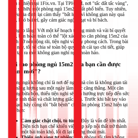
kinh nghiệm tại 1Fix.vn. Tại TPHCM, nơi "tấc đất tấc vàng",
việc sở hữu một phòng ngủ 15m2 là rất phổ biến. Tuy nhiên,
nhiều gia đình lại cảm thấy "bất lực" vì không gian này quá
nhỏ, khó bài trí, gây cảm giác ngột ngạt và bí bách.
Đừng lo lắng! Với một kế hoạch thông minh và vài bí quyết
nhỏ, bạn hoàn toàn có thể "lột xác" cho căn phòng 15m2 của
mình trở nên rộng rãi, tiện nghi và đầy phong cách. Trong bài
viết này, tôi sẽ chia sẻ toàn bộ quy trình cải tạo chi tiết, giúp
bạn tạo ra một không gian nghỉ ngơi hoàn hảo.
Tại sao phòng ngủ 15m2 của bạn cần được
"làm mới"?
Phòng ngủ không chỉ là nơi để ngủ, mà còn là không gian tái
tạo năng lượng sau một ngày làm việc căng thẳng. Một căn
phòng bừa bộn, thiếu tiện nghi sẽ ảnh hưởng trực tiếp đến sức
khỏe tinh thần và chất lượng giấc ngủ. Trước khi bắt tay vào
cải tạo, hãy cùng tôi "bắt bệnh" cho căn phòng 15m2 hiện tại
của bạn:
Cảm giác chật chội, tù túng:
Đây là vấn đề lớn nhất.
Diện tích hạn chế khiến việc sắp xếp nội thất trở thành
một bài toán khó, lối đi lại không thoải mái.
Thiếu ánh sáng tự nhiên:
Căn phòng tối tăm không