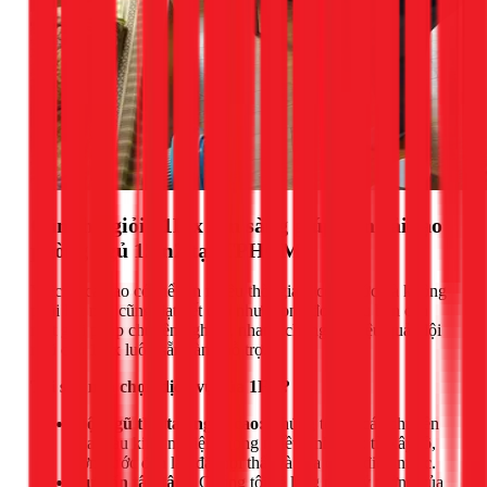
Cần thợ giỏi? 1Fix sẵn sàng giúp bạn cải tạo
phòng ngủ 15m2 tại TPHCM
Việc tự cải tạo có thể tốn nhiều thời gian, công sức và không
phải lúc nào cũng đạt kết quả như mong đợi. Nếu bạn cần
một giải pháp chuyên nghiệp, nhanh chóng và hiệu quả, đội
ngũ của 1Fix luôn sẵn sàng hỗ trợ.
Tại sao nên chọn dịch vụ của 1Fix?
Đội ngũ thợ tay nghề cao:
Chúng tôi có các chuyên
gia giàu kinh nghiệm trong nhiều lĩnh vực: từ xây tô,
sơn nước đến lắp đặt nội thất và sửa chữa điện nước.
Tư vấn tận tâm:
Chúng tôi sẽ lắng nghe ý tưởng của