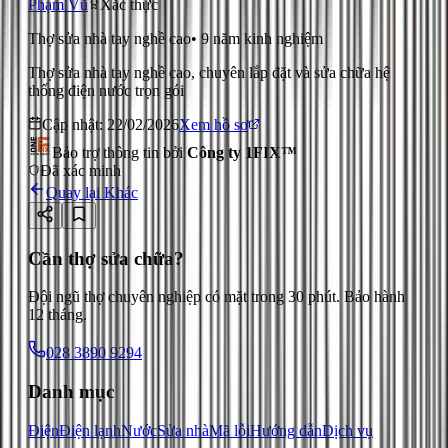
Phạm Vũ
Xác thực
Thợ sửa nhà tay nghề cao
•
9
năm kinh nghiệm
Thợ sửa nhà tay nghề cao, chuyên lắp đặt và sửa chữa hệ
thống điện nước trọn gói
Cập nhật:
22/02/2026
Xem hồ sơ
Bảo trợ thông tin bởi
Công ty 1FIX™
Đã xác minh
Quay lại
Khác
Cần thợ sửa chữa?
Đội ngũ thợ chuyên nghiệp có mặt trong 30 phút. Bảo hành
12 tháng.
028 3890 9294
Danh mục
Điện
Điện lạnh
Nước
Sửa nhà
Mã lỗi
Hướng dẫn
Dịch vụ