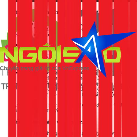
Bước 3: Tối ưu hệ thống điện - nước (Nếu cần)
Đây là yếu tố thường bị bỏ qua nhưng lại ảnh hưởng lớn đến
sự tiện nghi. Với kinh nghiệm của một thợ điện nước, tôi
khuyên bạn nên kiểm tra:
Ổ cắm điện:
Phòng ngủ hiện đại cần nhiều ổ cắm hơn
bạn nghĩ: cho đèn ngủ, sạc điện thoại, laptop, máy lọc
không khí... Hãy đảm bảo các ổ cắm được bố trí ở
những vị trí thuận tiện như hai bên đầu giường, góc
bàn làm việc.
Hệ thống chiếu sáng:
Đi lại đường dây để lắp thêm
đèn ở các vị trí cần thiết, thay thế công tắc cũ.
Điều hòa:
Nếu lắp mới hoặc thay đổi vị trí điều hòa,
cần có kế hoạch đi đường ống đồng và ống thoát nước
hợp lý để đảm bảo thẩm mỹ và hiệu quả hoạt động.
Việc xử lý các hạng mục này ngay từ đầu sẽ giúp bạn tránh
phải đục phá, sửa chữa về sau.
Bước 4: Hoàn thiện và trang trí
Sau khi đã có một không gian nền tảng tốt, hãy thêm vào