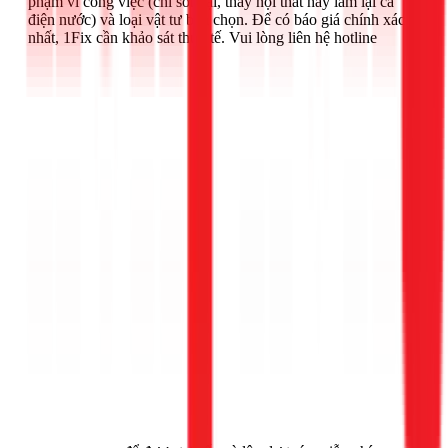
phạm vi công việc (chỉ sơn lại, thay nội thất hay làm lại cả
điện nước) và loại vật tư bạn chọn. Để có báo giá chính xác
nhất, 1Fix cần khảo sát thực tế. Vui lòng liên hệ hotline