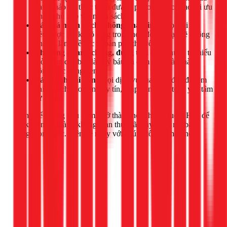
bạn, khảo sát thực tế và đưa ra phương án cải tạo tối ưu
nhất, phù hợp với ngân sách.
Báo giá minh bạch, không phát sinh:
Mọi chi phí
đều được liệt kê rõ ràng trong hợp đồng. Bạn sẽ không
phải lo lắng về các khoản phụ thu vô lý.
Thi công nhanh chóng, đúng tiến độ:
Chúng tôi hiểu
thời gian của bạn là quý báu và cam kết hoàn thành
công việc đúng hẹn.
Bảo hành dài hạn:
Mọi dịch vụ của 1Fix đều đi kèm
chính sách bảo hành uy tín, giúp bạn hoàn toàn yên tâm
sử dụng.
Đừng để phòng ngủ 15m2 trở thành nỗi phiền muộn. Hãy để
1Fix biến nó thành không gian thư giãn tuyệt vời mà bạn
hằng mong ước. Liên hệ ngay với chúng tôi qua hotline