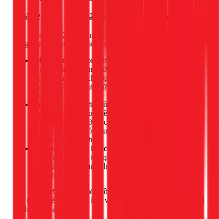
Bước 2: Lựa chọn và bố trí nội thất thông minh
Với phòng 15m2, nguyên tắc vàng là "less is more" (càng ít
càng tốt) và "multi-function" (đa chức năng).
Giường ngủ:
Chọn giường có kích thước phù hợp
(thường là 1m6x2m) với thiết kế đơn giản, gầm cao để
dễ vệ sinh hoặc tích hợp các hộc kéo chứa đồ bên dưới.
Đây là giải pháp lưu trữ tuyệt vời cho chăn ga, gối dự
phòng.
Tủ quần áo:
Ưu tiên tủ cao kịch trần để tận dụng tối
đa không gian theo chiều dọc. Tủ cửa lùa sẽ tiết kiệm
diện tích hơn so với tủ cửa mở truyền thống. Nếu có
thể, hãy chọn tủ có màu trùng với màu tường để tạo
cảm giác liền mạch.
Nội thất đa năng khác:
Cân nhắc sử dụng bàn làm
việc treo tường có thể gấp gọn, kệ sách kết hợp bàn
trang điểm, hoặc một chiếc ghế đôn có không gian lưu
trữ bên trong.
Khi bố trí, hãy đặt các món đồ nội thất lớn như giường, tủ sát
vào tường để giải phóng khu vực trung tâm, tạo lối đi rộng rãi
và thông thoáng.