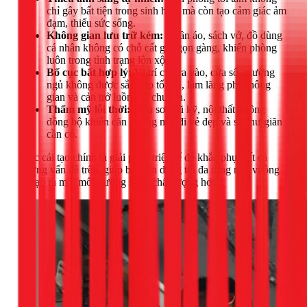
chỉ gây bất tiện trong sinh hoạt mà còn tạo cảm giác ảm
đạm, thiếu sức sống.
Không gian lưu trữ kém:
Quần áo, sách vở, đồ dùng
cá nhân không có chỗ cất giữ gọn gàng, khiến phòng
luôn trong tình trạng lộn xộn.
Bố cục bất hợp lý:
Vị trí cửa ra vào, cửa sổ, giường
ngủ không được sắp xếp tối ưu, làm lãng phí không
gian và cản trở luồng di chuyển.
Thẩm mỹ lỗi thời:
Màu sơn cũ kỹ, nội thất không
đồng bộ khiến căn phòng mất đi vẻ đẹp và sự thư giãn
cần có.
Việc cải tạo chính là giải pháp triệt để để khắc phục tất cả
những vấn đề trên, giúp bạn tận dụng tối đa từng mét vuông
và tạo ra một môi trường sống chất lượng hơn.