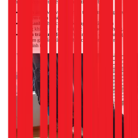
những chi tiết trang trí để thể hiện cá tính của bạn.
Tranh ảnh:
Một vài bức tranh treo tường đơn giản sẽ
tạo điểm nhấn nghệ thuật.
Cây xanh:
Chậu cây nhỏ không chỉ giúp thanh lọc
không khí mà còn mang lại sức sống cho căn phòng.
Thảm trải sàn:
Một tấm thảm nhỏ bên cạnh giường sẽ
tạo cảm giác ấm cúng và phân chia không gian một
cách tinh tế.