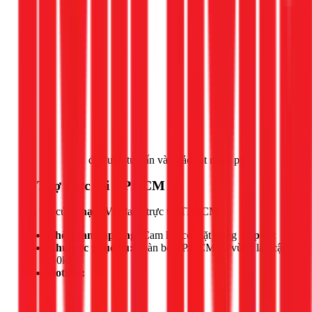
Gọi ngay 1Fix
để được tư vấn và khảo sát miễn phí!
📍 Thợ trực tại TPHCM
Đội thợ của
Phạm Vũ
đang trực tại TPHCM.
Thời gian đáp ứng:
Cam kết có mặt trong
30 phút
Khu vực phục vụ:
Toàn bộ TP.HCM và vùng lân cận
(50km)
Hotline: