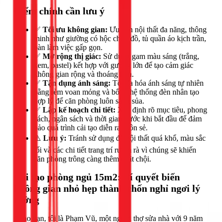
Điểm chính cần lưu ý
✅
Tối ưu không gian:
Ưu tiên nội thất đa năng, thông
minh như giường có hộc chứa đồ, tủ quần áo kịch trần,
bàn làm việc gấp gọn.
✅
Mở rộng thị giác:
Sử dụng gam màu sáng (trắng,
kem, pastel) kết hợp với gương lớn để tạo cảm giác
không gian rộng và thoáng hơn.
✅
Tận dụng ánh sáng:
Tối đa hóa ánh sáng tự nhiên
bằng rèm voan mỏng và bố trí hệ thống đèn nhân tạo
hợp lý để căn phòng luôn sáng sủa.
✅
Lập kế hoạch chi tiết:
Xác định rõ mục tiêu, phong
cách, ngân sách và thời gian trước khi bắt đầu để đảm
bảo quá trình cải tạo diễn ra suôn sẻ.
⚠️
Lưu ý:
Tránh sử dụng đồ nội thất quá khổ, màu sắc
tối và các chi tiết trang trí rườm rà vì chúng sẽ khiến
căn phòng trông càng thêm chật chội.
Cải tạo phòng ngủ 15m2: Bí quyết biến
không gian nhỏ hẹp thành chốn nghỉ ngơi lý
tưởng
Chào bạn, tôi là Phạm Vũ, một người thợ sửa nhà với 9 năm