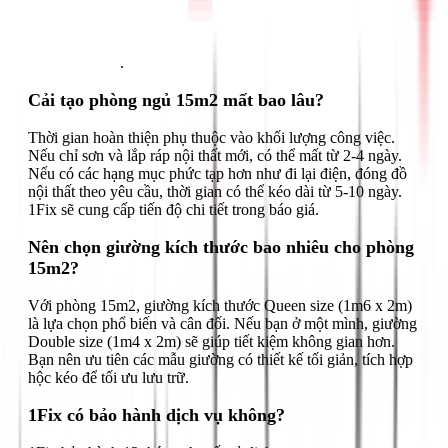
Gọi ngay 1Fix
.
Cải tạo phòng ngủ 15m2 mất bao lâu?
Thời gian hoàn thiện phụ thuộc vào khối lượng công việc.
Nếu chỉ sơn và lắp ráp nội thất mới, có thể mất từ 2-4 ngày.
Nếu có các hạng mục phức tạp hơn như đi lại điện, đóng đồ
nội thất theo yêu cầu, thời gian có thể kéo dài từ 5-10 ngày.
1Fix sẽ cung cấp tiến độ chi tiết trong báo giá.
Nên chọn giường kích thước bao nhiêu cho phòng
15m2?
Với phòng 15m2, giường kích thước Queen size (1m6 x 2m)
là lựa chọn phổ biến và cân đối. Nếu bạn ở một mình, giường
Double size (1m4 x 2m) sẽ giúp tiết kiệm không gian hơn.
Bạn nên ưu tiên các mẫu giường có thiết kế tối giản, tích hợp
hộc kéo để tối ưu lưu trữ.
1Fix có bảo hành dịch vụ không?