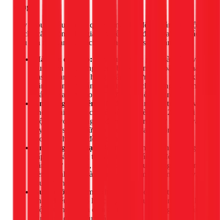
sáng
Đây là bước đầu tiên và quan trọng nhất để tạo cảm giác rộng
rãi cho căn phòng. Thị giác có thể được "đánh lừa" một cách
hiệu quả nếu bạn biết cách phối hợp màu sắc và ánh sáng.
Màu sắc chủ đạo:
Hãy ưu tiên các gam màu sáng và
trung tính như trắng, kem, be, xám nhạt, hoặc các màu
pastel (xanh mint, hồng phấn). Những màu này có khả
năng phản chiếu ánh sáng tốt, làm cho tường có cảm
giác lùi xa hơn, tạo độ "mở" cho không gian.
Ánh sáng tự nhiên:
Hãy để ánh sáng mặt trời tràn vào
phòng nhiều nhất có thể. Sử dụng rèm cửa 2 lớp với
một lớp voan mỏng để đảm bảo sự riêng tư nhưng vẫn
lấy được sáng. Giữ cho khu vực cửa sổ luôn thông
thoáng, không bị đồ đạc che khuất.
Ánh sáng nhân tạo:
Bố trí một đèn trần chính cung
cấp ánh sáng tổng thể và bổ sung các loại đèn chức
năng như đèn bàn, đèn đọc sách đầu giường. Sử dụng
đèn có ánh sáng vàng ấm sẽ tạo cảm giác ấm cúng và
thư giãn hơn.
Gương lớn:
Đặt một chiếc gương lớn ở vị trí có thể
phản chiếu cửa sổ hoặc một mảng tường sáng. Đây là
một thủ thuật kinh điển để nhân đôi không gian và ánh
sáng một cách hiệu quả.