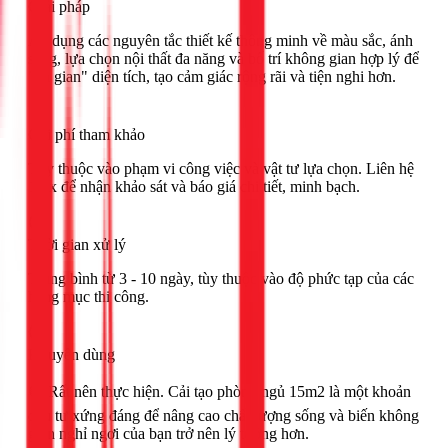
Giải pháp
Áp dụng các nguyên tắc thiết kế thông minh về màu sắc, ánh
sáng, lựa chọn nội thất đa năng và bố trí không gian hợp lý để
"ăn gian" diện tích, tạo cảm giác rộng rãi và tiện nghi hơn.
Chi phí tham khảo
Tùy thuộc vào phạm vi công việc và vật tư lựa chọn. Liên hệ
1Fix để nhận khảo sát và báo giá chi tiết, minh bạch.
Thời gian xử lý
Trung bình từ 3 - 10 ngày, tùy thuộc vào độ phức tạp của các
hạng mục thi công.
Khuyên dùng
🟢 Rất nên thực hiện. Cải tạo phòng ngủ 15m2 là một khoản
đầu tư xứng đáng để nâng cao chất lượng sống và biến không
gian nghỉ ngơi của bạn trở nên lý tưởng hơn.