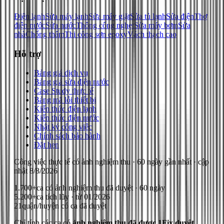
Điện lạnh
Sửa máy lạnh
Sửa máy giặt
Sửa tủ lạnh
Sửa điện
Thợ
điện nước
Sửa nước
Thông cống nghẹt
Sửa máy bơm
Sửa
nhà
Chống thấm
Thi công sơn epoxy
Vách thạch cao
Hỗ trợ
Bảng giá dịch vụ
Bảng giá sửa điện nước
Case Study thực tế
Bảng mã lỗi thiết bị
Kiến thức điện lạnh
Kiến thức điện nước
Nhật ký công việc
Chính sách bảo hành
Đặt hẹn
Công việc thực tế có ảnh nghiệm thu
· 60 ngày gần nhất
· cập
nhật
8/8/2026
1.700+
ca có ảnh nghiệm thu đã duyệt · 60 ngày
5.200+
ca tích lũy · từ 01/2026
21
quận/huyện có ca đã duyệt
Chỉ tính các ca có
ảnh nghiệm thu đã được 1Fix duyệt