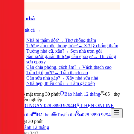
Sửa nhà
Xem tất cả →
Nhà bị thấm dột?
→
Thợ chống thấm
Tường ẩm mốc, bong tróc?
→
Xử lý chống thấm
Tường nhà cũ, xấu?
→
Sơn nhà trọn gói
Sàn xưởng, sân thượng cần epoxy?
→
Thi công
sơn epoxy
Cần chia phòng, cách âm?
→
Vách thạch cao
Trần bị ố, nứt?
→
Trần thạch cao
Cần sửa nhà gấp?
→
Xây nhà sửa nhà
Nhà hẹp, thiếu chỗ?
→
Làm gác xép
Có mặt trong 30 phút
Bảo hành 12 tháng
65+ thợ
chuyên nghiệp
GỌI NGAY 028 3890 9294
ĐẶT HẸN ONLINE
Tuyển thợ
Đặt hẹn
Tuyển thợ
028 3890 9294
Có mặt 30 phút
Bảo hành 12 tháng
Phục vụ 24/7