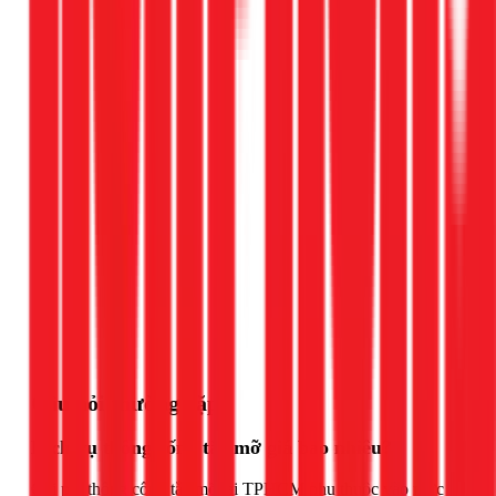
Gọi ngay 1Fix
Câu hỏi thường gặp
Dịch vụ thông cống tắc mỡ giá bao nhiêu?
Chi phí thông cống tắc mỡ tại TPHCM phụ thuộc vào mức