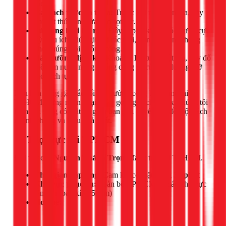
rác.
Gạt sạch thức ăn thừa:
Trước khi rửa chén đĩa, hãy
gạt hết thức ăn thừa vào sọt rác.
Sử dụng lưới lọc rác:
Đây là phụ kiện nhỏ nhưng cực
kỳ hữu ích, giúp giữ lại rác thải, vụn thức ăn, không
cho chúng trôi xuống cống.
Bảo dưỡng định kỳ:
Khoảng 1-2 tuần một lần, hãy đổ
một ấm nước nóng xuống cống để rửa trôi lượng mỡ
mới tích tụ.
Nếu bạn đang gặp rắc rối với đường cống bị tắc mỡ tại
TPHCM, đừng ngần ngại. Hãy gọi ngay cho 1Fix, chúng tôi
luôn sẵn sàng có mặt để giúp bạn giải quyết vấn đề một cách
nhanh chóng và hiệu quả nhất.
📍 Thợ trực tại TPHCM
Đội thợ của
Nguyễn Thành Trọng
đang trực tại TPHCM.
Thời gian đáp ứng:
Cam kết có mặt trong
30 phút
Khu vực phục vụ:
Toàn bộ TP.HCM và các khu vực
lân cận (bán kính 50km)
Hotline: