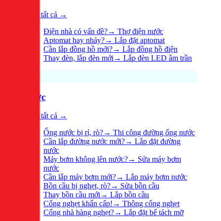
Xem tất cả →
Điện nhà có vấn đề?
→
Thợ điện nước
Aptomat hay nhảy?
→
Lắp đặt aptomat
Cần lắp đồng hồ mới?
→
Lắp đồng hồ điện
Thay đèn, lắp đèn mới
→
Lắp đèn LED âm trần
Nước
Xem tất cả →
Ống nước bị rỉ, rò?
→
Thi công đường ống nước
Cần lắp đường nước mới?
→
Lắp đặt đường
nước
Máy bơm không lên nước?
→
Sửa máy bơm
nước
Cần lắp máy bơm mới?
→
Lắp máy bơm nước
Bồn cầu bị nghẹt, rò?
→
Sửa bồn cầu
Thay bồn cầu mới
→
Lắp bồn cầu
Cống nghẹt khẩn cấp!
→
Thông cống nghẹt
Cống nhà hàng nghẹt?
→
Lắp đặt bể tách mỡ