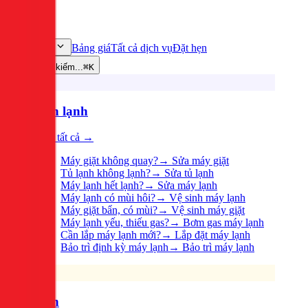
Bảng giá
Tất cả dịch vụ
Đặt hẹn
Dịch vụ
Tìm kiếm...
⌘K
Điện lạnh
Xem tất cả →
Máy giặt không quay?
→
Sửa máy giặt
Tủ lạnh không lạnh?
→
Sửa tủ lạnh
Máy lạnh hết lạnh?
→
Sửa máy lạnh
Máy lạnh có mùi hôi?
→
Vệ sinh máy lạnh
Máy giặt bẩn, có mùi?
→
Vệ sinh máy giặt
Máy lạnh yếu, thiếu gas?
→
Bơm gas máy lạnh
Cần lắp máy lạnh mới?
→
Lắp đặt máy lạnh
Bảo trì định kỳ máy lạnh
→
Bảo trì máy lạnh
Điện