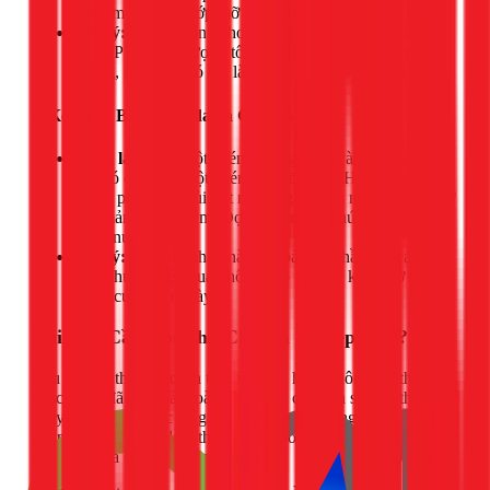
thể làm tan chảy lớp mỡ mới bám.
Lưu ý:
Chỉ áp dụng cho đường ống kim loại hoặc
nhựa PVC chất lượng tốt. Với ống nhựa cũ, kém chất
lượng, nước sôi có thể làm biến dạng hoặc hỏng ống.
2. Kết Hợp Baking Soda và Giấm Ăn
Cách làm:
Đổ một chén baking soda vào miệng cống,
sau đó đổ từ từ một chén giấm ăn vào. Hỗn hợp này sẽ
tạo ra phản ứng sủi bọt mạnh, giúp làm mềm và phá vỡ
các mảng bám mềm. Đợi khoảng 30 phút rồi xả lại
bằng nước nóng.
Lưu ý:
Phương pháp này an toàn cho hầu hết các loại
ống nhưng hiệu quả không cao với các khối mỡ đã
đông cứng lâu ngày.
Khi Nào Cần Gọi Thợ Chuyên Nghiệp 1Fix?
Nếu bạn đã thử các cách trên mà tình hình không cải thiện,
hoặc nước đã tắc hoàn toàn, đó là lúc cần đến sự can thiệp
chuyên nghiệp. Việc cố gắng tự thông tắc bằng các vật cứng,
nhọn có thể vô tình làm thủng hoặc vỡ đường ống, khiến chi
phí sửa chữa còn tốn kém hơn nhiều.