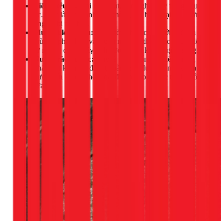
Tiếng kêu lạ:
Khi nước rút, bạn nghe thấy tiếng kêu ọc
ọc. Đây là âm thanh của không khí bị kẹt lại do đường
ống đã bị thu hẹp.
Mùi hôi khó chịu:
Dầu mỡ tích tụ cùng với thức ăn
thừa sẽ phân hủy và tạo ra mùi hôi thối, bốc ngược lên
từ miệng cống, gây ảnh hưởng đến không gian sống.
Nước trào ngược:
Đây là tình huống nghiêm trọng
nhất, khi khối tắc đã bít hoàn toàn đường ống, khiến
nước bẩn không thể thoát đi mà trào ngược trở lại bồn
rửa.