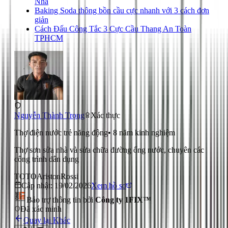
Nhà
Baking Soda thông bồn cầu cực nhanh với 3 cách đơn
giản
Cách Đấu Công Tắc 3 Cực Cầu Thang An Toàn
TPHCM
Nguyễn Thành Trọng
Xác thực
Thợ điện nước trẻ năng động
•
8
năm kinh nghiệm
Thợ sơn sửa nhà và sửa chữa đường ống nước, chuyên các
công trình dân dụng
TOTO
Ariston
Rossi
Cập nhật:
19/02/2026
Xem hồ sơ
Bảo trợ thông tin bởi
Công ty 1FIX™
Đã xác minh
Quay lại
Khác