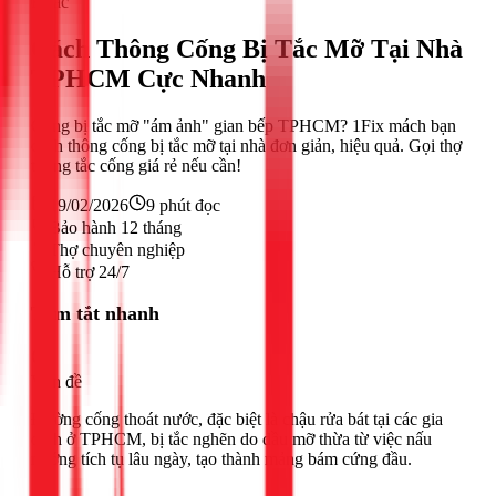
Khác
Cách Thông Cống Bị Tắc Mỡ Tại Nhà
TPHCM Cực Nhanh
Cống bị tắc mỡ "ám ảnh" gian bếp TPHCM? 1Fix mách bạn
cách thông cống bị tắc mỡ tại nhà đơn giản, hiệu quả. Gọi thợ
thông tắc cống giá rẻ nếu cần!
19/02/2026
9
phút đọc
Bảo hành 12 tháng
Thợ chuyên nghiệp
Hỗ trợ 24/7
Tóm tắt nhanh
Vấn đề
Đường cống thoát nước, đặc biệt là chậu rửa bát tại các gia
đình ở TPHCM, bị tắc nghẽn do dầu mỡ thừa từ việc nấu
nướng tích tụ lâu ngày, tạo thành mảng bám cứng đầu.