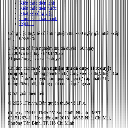
Kiến thức điện lạnh
Kiến thức điện nước
Nhật ký công việc
Chính sách bảo hành
Đặt hẹn
Công việc thực tế có ảnh nghiệm thu
· 60 ngày gần nhất
· cập
nhật
10/8/2026
1.700+
ca có ảnh nghiệm thu đã duyệt · 60 ngày
5.200+
ca tích lũy · từ 01/2026
21
quận/huyện có ca đã duyệt
Chỉ tính các ca có
ảnh nghiệm thu đã được 1Fix duyệt
công khai
— không phải toàn bộ công việc đã thực hiện.
Ca
mới nhất được duyệt: hôm qua.
Số liệu tự cập nhật từ hệ
thống điều phối, không phải con số quảng cáo.
Được giới thiệu trên
© 2026 1Fix.vn. Bản quyền thuộc về 1Fix.
Công ty TNHH TM&DV Sửa Chữa Nhanh · MST
0315126341 · Hoạt động từ 2018 · 86/5B Nhất Chi Mai,
Phường Tân Bình, TP. Hồ Chí Minh