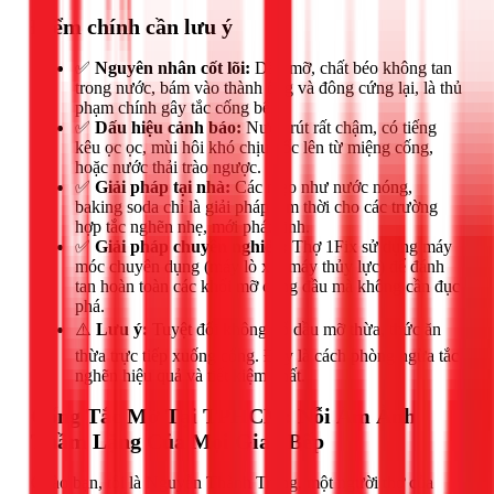
Điểm chính cần lưu ý
✅
Nguyên nhân cốt lõi:
Dầu mỡ, chất béo không tan
trong nước, bám vào thành ống và đông cứng lại, là thủ
phạm chính gây tắc cống bếp.
✅
Dấu hiệu cảnh báo:
Nước rút rất chậm, có tiếng
kêu ọc ọc, mùi hôi khó chịu bốc lên từ miệng cống,
hoặc nước thải trào ngược.
✅
Giải pháp tại nhà:
Các mẹo như nước nóng,
baking soda chỉ là giải pháp tạm thời cho các trường
hợp tắc nghẽn nhẹ, mới phát sinh.
✅
Giải pháp chuyên nghiệp:
Thợ 1Fix sử dụng máy
móc chuyên dụng (máy lò xo, máy thủy lực) để đánh
tan hoàn toàn các khối mỡ cứng đầu mà không cần đục
phá.
⚠️
Lưu ý:
Tuyệt đối không đổ dầu mỡ thừa, thức ăn
thừa trực tiếp xuống cống. Đây là cách phòng ngừa tắc
nghẽn hiệu quả và tiết kiệm nhất.
Cống Tắc Mỡ Tại TPHCM: Nỗi Ám Ảnh
Thầm Lặng Của Mọi Gian Bếp
Chào bạn, tôi là Nguyễn Thành Trọng, một người thợ của