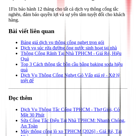
1Fix bảo hành 12 tháng cho tất cả dịch vụ thông cống tắc
nghẽn, đảm bảo quyền lợi và sự yên tâm tuyệt đối cho khách
hàng.
Bài viết liên quan
Bảng giá dịch vụ thông cống nghẹt trọn gói
Dịch vụ súc rửa đường ống nước sinh hoạt tại nhà
Thông Cống Rãnh Tại Nhà TPHCM - Giá Rẻ, Hiệu
Quả
Top 3 Cách thông tắc bồn cầu bằng baking soda hiệu
quả
Dịch Vụ Thông Cống Nghẹt Gò Vấp giá rẻ - Xử lý
triệt để
Đọc thêm
Dịch Vụ Thông Tắc Cống TPHCM - Thợ Giỏi, Có
Mặt 30 Phút
Sửa Công Tắc Điện Tại Nhà TPHCM: Nhanh Chóng,
An Toàn
Máy thông cống lò xo TPHCM [2026] - Giá Rẻ, Tại