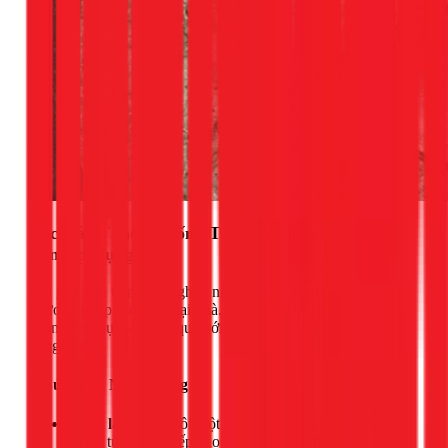
Các Cách Thông Cống Tắc Mỡ Tại Nhà: Khi Nào
Nên Áp Dụng?
Khi gặp tình trạng tắc nghẽn nhẹ, bạn có thể thử một vài
phương pháp "sơ cứu" tại nhà. Tuy nhiên, tôi cần lưu ý rằng
chúng chỉ thực sự hiệu quả với các mảng bám mới, chưa
đông cứng.
1. Sử Dụng Nước Nóng
Cách làm:
Đun sôi một ấm nước lớn (khoảng 2-3 lít)
và đổ từ từ trực tiếp vào miệng cống. Nhiệt độ cao có