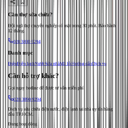
Cần thợ sửa chữa?
Đội ngũ thợ chuyên nghiệp có mặt trong 30 phút. Bảo hành
12 tháng.
028 3890 9294
Danh mục
Điện
Điện lạnh
Nước
Sửa nhà
Mã lỗi
Hướng dẫn
Dịch vụ
Cần hỗ trợ
khác
?
Gọi ngay hotline để được tư vấn miễn phí
028 3890 9294
Dịch vụ sửa chữa điện nước, điện lạnh tại nhà uy tín hàng
đầu TP.HCM.
Đang hoạt động