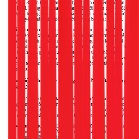
1Fix với 8 năm kinh nghiệm xử lý các vấn đề điện nước tại
TPHCM. Trong suốt quá trình làm việc, tôi nhận thấy có đến
80% các trường hợp tắc cống chậu rửa bát đều xuất phát từ
một nguyên nhân mà nhiều người thường bỏ qua: dầu mỡ.
Nhiều gia đình cho rằng chỉ cần một ít dầu mỡ thừa từ việc
chiên, xào trôi xuống cống cũng không sao. Nhưng thực tế,
đó là một sai lầm. Dầu mỡ không tan trong nước lạnh. Khi
trôi vào đường ống, chúng nguội đi, đông đặc lại và bám chặt
vào thành ống, giống như cholesterol làm tắc nghẽn mạch
máu vậy. Ngày qua ngày, lớp mỡ này dày lên, giữ lại các vụn
thức ăn, tóc, rác thải khác và tạo thành một khối tắc nghẽn
cứng đầu.
Dấu Hiệu Cho Thấy Đường Cống Nhà Bạn Đang
"Kêu Cứu"
Đừng đợi đến khi nước không thể thoát được nữa mới hành
động. Đường cống thường phát ra những tín hiệu cảnh báo
sớm. Nếu bạn nhận thấy bất kỳ dấu hiệu nào sau đây tại căn
bếp của mình, rất có thể nó đang bị "nghẹt thở" bởi dầu mỡ:
Nước rút chậm:
Đây là dấu hiệu rõ ràng và sớm nhất.
Nước trong bồn rửa mất nhiều thời gian hơn bình
thường để thoát hết.