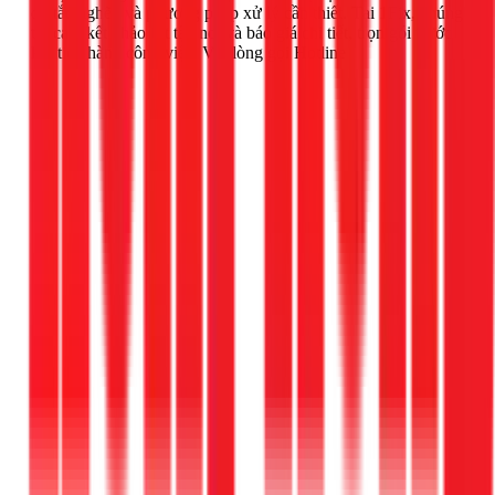
độ tắc nghẽn và phương pháp xử lý cần thiết. Tại 1Fix, chúng
tôi cam kết khảo sát tận nơi và báo giá chi tiết, trọn gói trước
khi tiến hành công việc. Vui lòng gọi Hotline