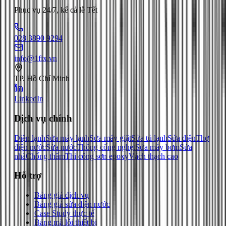
Phục vụ 24/7, kể cả lễ Tết
028 3890 9294
info@1fix.vn
TP. Hồ Chí Minh
LinkedIn
Dịch vụ chính
Điện lạnh
Sửa máy lạnh
Sửa máy giặt
Sửa tủ lạnh
Sửa điện
Thợ
điện nước
Sửa nước
Thông cống nghẹt
Sửa máy bơm
Sửa
nhà
Chống thấm
Thi công sơn epoxy
Vách thạch cao
Hỗ trợ
Bảng giá dịch vụ
Bảng giá sửa điện nước
Case Study thực tế
Bảng mã lỗi thiết bị