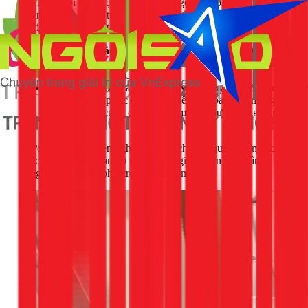
Tại 1Fix, đội ngũ thợ chúng tôi, bao gồm cả tôi - Nguyễn
Thành Trọng, được trang bị đầy đủ máy móc hiện đại để xử
lý triệt để tình trạng tắc mỡ mà không cần đục phá.
Máy thông tắc lò xo:
Một dây lò xo dài, xoay tròn
được đưa sâu vào đường ống, phá tan và lôi các khối
tắc nghẽn ra ngoài.
Máy phun nước áp lực cao (Máy thủy lực):
Sử dụng
tia nước với áp lực cực mạnh để đánh bay mọi mảng
bám dầu mỡ cứng đầu nhất, làm sạch đường ống như
mới.
Phương pháp chuyên nghiệp không chỉ giải quyết điểm tắc
mà còn làm sạch toàn bộ thành ống, giúp ngăn ngừa tình
trạng tắc nghẽn tái phát trong thời gian dài.