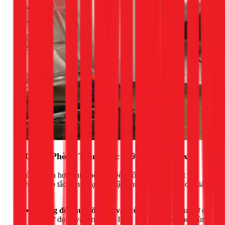
Bí Quyết Phòng Tránh Tắc Mỡ Từ Thợ 1Fix
"Phòng bệnh hơn chữa bệnh". Để không phải đối mặt với
phiền toái do tắc cống, bạn hãy tập những thói quen đơn giản
sau:
Không đổ dầu mỡ thừa vào cống:
Hãy đổ dầu mỡ đã
qua sử dụng vào một chai hoặc hộp cũ và bỏ vào thùng