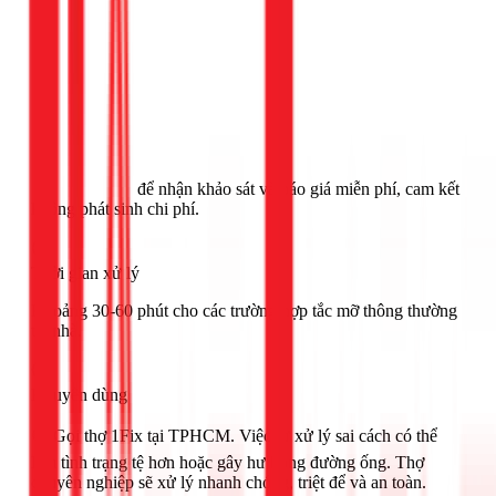
Gọi ngay 1Fix
để nhận khảo sát và báo giá miễn phí, cam kết
không phát sinh chi phí.
Thời gian xử lý
Khoảng 30-60 phút cho các trường hợp tắc mỡ thông thường
tại nhà.
Khuyên dùng
🟢 Gọi thợ 1Fix tại TPHCM. Việc tự xử lý sai cách có thể
làm tình trạng tệ hơn hoặc gây hư hỏng đường ống. Thợ
chuyên nghiệp sẽ xử lý nhanh chóng, triệt để và an toàn.