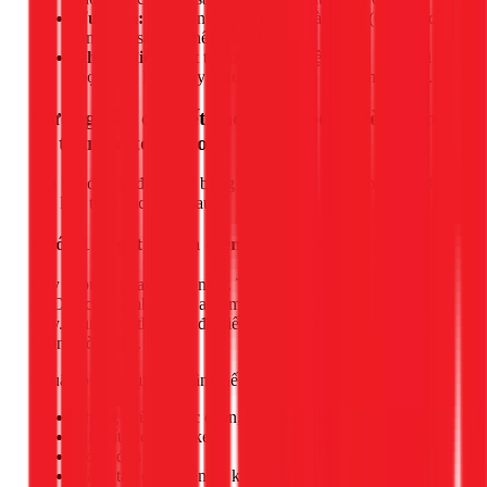
Ưu điểm:
Ánh sáng đẹp, chỉ số hoàn màu (CRI) cao,
làm màu sắc vật thể trông thật hơn.
Nhược điểm:
Rất tốn điện, tỏa nhiệt lượng lớn, tuổi
thọ ngắn. Hiện nay ít được sử dụng cho đèn ốp trần.
Hướng dẫn chi tiết cách thay bóng đèn tròn
ốp trần an toàn trong 5 bước
Sau khi đã xác định loại bóng đèn và mua đúng loại thay thế,
hãy làm theo các bước sau:
Bước 1: Ngắt nguồn điện và chuẩn bị dụng cụ
Đây là bước quan trọng nhất. TẮT CẦU DAO TỔNG
(MCB) của cả nhà hoặc aptomat của khu vực có đèn cần
thay. Dùng bút thử điện để kiểm tra lại công tắc đèn, đảm bảo
không còn điện.
Chuẩn bị các dụng cụ cần thiết:
Thang chữ A chắc chắn, đủ chiều cao.
Tua vít (dẹt và bake).
Bóng đèn mới.
Găng tay cách điện và kính bảo hộ.