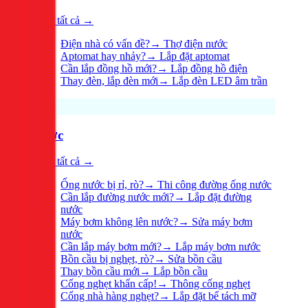
Xem tất cả →
Điện nhà có vấn đề?
→
Thợ điện nước
Aptomat hay nhảy?
→
Lắp đặt aptomat
Cần lắp đồng hồ mới?
→
Lắp đồng hồ điện
Thay đèn, lắp đèn mới
→
Lắp đèn LED âm trần
Nước
Xem tất cả →
Ống nước bị rỉ, rò?
→
Thi công đường ống nước
Cần lắp đường nước mới?
→
Lắp đặt đường
nước
Máy bơm không lên nước?
→
Sửa máy bơm
nước
Cần lắp máy bơm mới?
→
Lắp máy bơm nước
Bồn cầu bị nghẹt, rò?
→
Sửa bồn cầu
Thay bồn cầu mới
→
Lắp bồn cầu
Cống nghẹt khẩn cấp!
→
Thông cống nghẹt
Cống nhà hàng nghẹt?
→
Lắp đặt bể tách mỡ