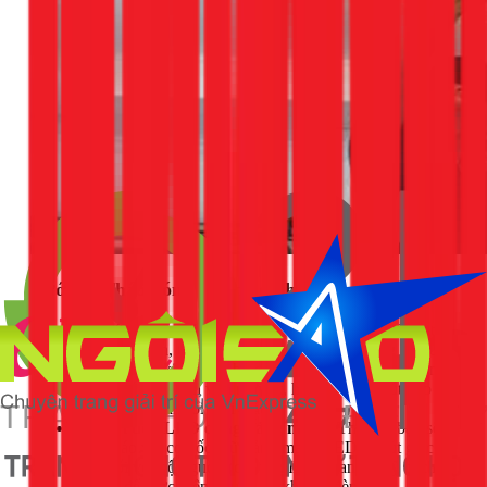
Bước 3: Tháo bóng đèn cũ đã hỏng
Đối với bóng đui xoáy (Compact, Halogen):
Một tay
giữ chuôi đèn, tay kia cầm vào phần thân bóng và xoay
ngược chiều kim đồng hồ cho đến khi tháo được bóng
ra. Lưu ý: nếu đèn vừa mới tắt, hãy đợi vài phút cho
bóng nguội hẳn rồi mới tháo.
Đối với đèn LED dạng bảng mạch:
Thường bạn sẽ
phải tháo vài con ốc giữ bảng mạch LED và rút giắc
cắm nối với bộ nguồn (driver). Hãy quan sát kỹ cách
lắp đặt để thực hiện ngược lại khi lắp đèn mới.