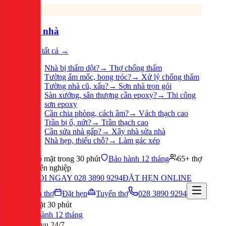
Sửa nhà
Xem tất cả →
Nhà bị thấm dột?
→
Thợ chống thấm
Tường ẩm mốc, bong tróc?
→
Xử lý chống thấm
Tường nhà cũ, xấu?
→
Sơn nhà trọn gói
Sàn xưởng, sân thượng cần epoxy?
→
Thi công
sơn epoxy
Cần chia phòng, cách âm?
→
Vách thạch cao
Trần bị ố, nứt?
→
Trần thạch cao
Cần sửa nhà gấp?
→
Xây nhà sửa nhà
Nhà hẹp, thiếu chỗ?
→
Làm gác xép
Có mặt trong 30 phút
Bảo hành 12 tháng
65+ thợ
chuyên nghiệp
GỌI NGAY 028 3890 9294
ĐẶT HẸN ONLINE
Tuyển thợ
Đặt hẹn
Tuyển thợ
028 3890 9294
Có mặt 30 phút
Bảo hành 12 tháng
Phục vụ 24/7