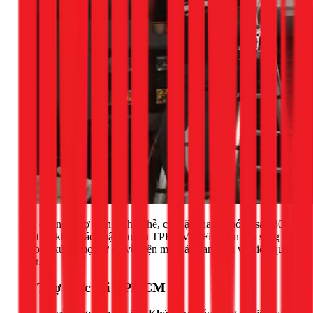
Với đội ngũ thợ điện lành nghề, có mặt nhanh chóng sau 30
phút tại khắp các quận huyện TPHCM, 1Fix luôn sẵn sàng hỗ
trợ bạn xử lý mọi sự cố về điện một cách an toàn và hiệu quả
nhất.
📍 Thợ trực tại TPHCM