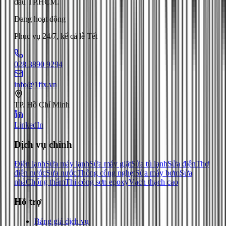
đầu TP.HCM.
Đang hoạt động
Phục vụ 24/7, kể cả lễ Tết
028 3890 9294
info@1fix.vn
TP. Hồ Chí Minh
LinkedIn
Dịch vụ chính
Điện lạnh
Sửa máy lạnh
Sửa máy giặt
Sửa tủ lạnh
Sửa điện
Thợ
điện nước
Sửa nước
Thông cống nghẹt
Sửa máy bơm
Sửa
nhà
Chống thấm
Thi công sơn epoxy
Vách thạch cao
Hỗ trợ
Bảng giá dịch vụ