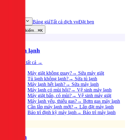
Bảng giá
Tất cả dịch vụ
Đặt hẹn
Dịch vụ
Tìm kiếm...
⌘K
Điện lạnh
Xem tất cả →
Máy giặt không quay?
→
Sửa máy giặt
Tủ lạnh không lạnh?
→
Sửa tủ lạnh
Máy lạnh hết lạnh?
→
Sửa máy lạnh
Máy lạnh có mùi hôi?
→
Vệ sinh máy lạnh
Máy giặt bẩn, có mùi?
→
Vệ sinh máy giặt
Máy lạnh yếu, thiếu gas?
→
Bơm gas máy lạnh
Cần lắp máy lạnh mới?
→
Lắp đặt máy lạnh
Bảo trì định kỳ máy lạnh
→
Bảo trì máy lạnh
Điện