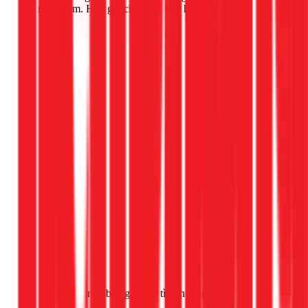
nên mạo hiểm. Hãy gọi cho 1Fix qua hotline
Gọi ngay 1Fix
nếu bạn gặp các tình huống sau: