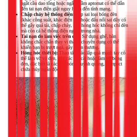
ngắt cầu dao tổng hoặc ngắt nhầm aptomat có thể dẫn
đến tai nạn điện giật nguy hiểm đến tính mạng.
Chập cháy hệ thống điện:
Lắp sai loại bóng đèn
(khác công suất, khác điện áp) hoặc đấu nối sai dây có
thể gây quá tải, chập cháy, làm hỏng hóc không chỉ đèn
mà còn cả hệ thống điện ngầm trong nhà.
Tai nạn do làm việc trên cao:
Sử dụng ghế, bàn
không chắc chắn thay vì thang chuyên dụng có thể
khiến bạn bị trượt ngã, gây chấn thương.
Hỏng hóc thiết bị:
Thao tác tháo lắp quá mạnh tay có
thể làm vỡ vỏ đèn, gãy các lẫy cài hoặc làm vỡ bóng
đèn, đặc biệt là các loại bóng huỳnh quang, compact
chứa thủy ngân độc hại.