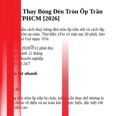
Khác
Cách Thay Bóng Đèn Tròn Ốp Trần
Nổi TPHCM [2026]
Hướng dẫn cách thay bóng đèn tròn ốp trần nổi và cách lắp
đèn led tròn an toàn. Thợ điện 1Fix có mặt sau 30 phút, bảo
hành! Gọi Gọi ngay 1Fix
25/02/2026
12
phút đọc
Bảo hành 12 tháng
Thợ chuyên nghiệp
Hỗ trợ 24/7
Tóm tắt nhanh
Vấn đề
Bóng đèn tròn ốp trần bị cháy, hỏng, cần thay thế nhưng lo
ngại rủi ro về điện và an toàn khi tự thực hiện, đặc biệt với
trần nhà cao.