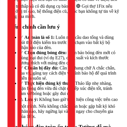
ở vị trí thấp và có đủ dụng cụ bảo hộ. 🔴 Gọi thợ 1Fix nếu
đèn ở vị trí cao, hệ thống điện cũ, hoặc bạn không tự tin về kỹ
năng của mình.
Điểm chính cần lưu ý
✅
An toàn là số 1:
Luôn ngắt cầu dao tổng và dùng
bút thử điện kiểm tra trước khi chạm vào bất kỳ bộ
phận nào của đèn.
✅
Chọn đúng bóng đèn:
Đảm bảo bóng đèn mới có
cùng loại đui (ví dụ E27), công suất và kích thước
tương thích với máng đèn cũ.
✅
Chuẩn bị đầy đủ:
Cần có thang chữ A chắc chắn,
tua vít, găng tay cách điện và kính bảo hộ để quá trình
diễn ra suôn sẻ.
✅
Thực hiện đúng kỹ thuật:
Tháo lắp nhẹ nhàng,
vặn bóng đèn vừa đủ chặt để tiếp xúc điện tốt, tránh
làm vỡ bóng hoặc gãy đui đèn.
⚠️
Lưu ý:
Không bao giờ thực hiện công việc trên cao
một mình. Nếu không chắc chắn hoặc gặp bất kỳ khó
khăn nào, hãy ngừng lại và gọi ngay cho chuyên gia
của 1Fix.
Thay bóng đèn tròn ốp trần: Tưởng dễ mà