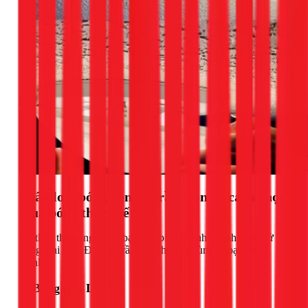
Phân loại bóng đèn ốp trần tròn và cách chọn
mua bóng thay thế
Để thay thế đúng cách, bạn cần biết đèn nhà mình đang sử
dụng loại nào. Đèn ốp trần tròn thường dùng 3 loại bóng
chính:
1. Bóng đèn LED