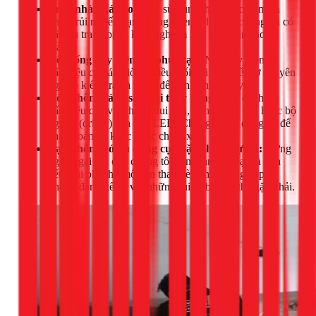
Trần nhà quá cao:
Việc sử dụng thang cao tiềm ẩn
nhiều rủi ro nếu bạn không quen. Thợ của chúng tôi có
đầy đủ trang bị và kinh nghiệm làm việc trên cao an
toàn.
Hệ thống dây điện cũ, phức tạp:
Nếu dây điện có
dấu hiệu cũ nát, giòn, nhiều mối nối, hãy để thợ chuyên
nghiệp kiểm tra và xử lý để tránh chập cháy.
Đèn không sáng sau khi thay bóng:
Đây có thể là
dấu hiệu của việc hỏng đui đèn, hỏng công tắc, hoặc bộ
nguồn (driver) của đèn LED. Chúng tôi có dụng cụ để
chẩn đoán và khắc phục chính xác.
Bạn không có đủ dụng cụ hoặc không tự tin:
Đừng
ngần ngại gọi cho chúng tôi. An toàn của bạn là trên
hết. Chi phí cho một lần thay đèn chuyên nghiệp là
không đáng kể so với những rủi ro bạn có thể gặp phải.