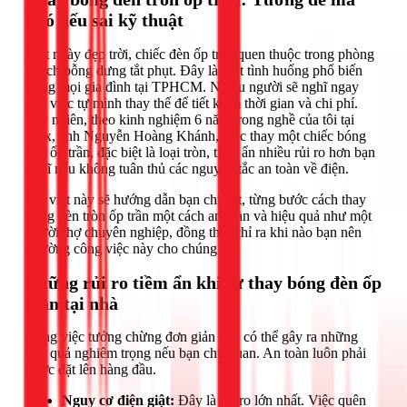
khó nếu sai kỹ thuật
Một ngày đẹp trời, chiếc đèn ốp trần quen thuộc trong phòng
khách bỗng dưng tắt phụt. Đây là một tình huống phổ biến
trong mọi gia đình tại TPHCM. Nhiều người sẽ nghĩ ngay
đến việc tự mình thay thế để tiết kiệm thời gian và chi phí.
Tuy nhiên, theo kinh nghiệm 6 năm trong nghề của tôi tại
1Fix, anh Nguyễn Hoàng Khánh, việc thay một chiếc bóng
đèn ốp trần, đặc biệt là loại tròn, tiềm ẩn nhiều rủi ro hơn bạn
nghĩ nếu không tuân thủ các nguyên tắc an toàn về điện.
Bài viết này sẽ hướng dẫn bạn chi tiết, từng bước cách thay
bóng đèn tròn ốp trần một cách an toàn và hiệu quả như một
người thợ chuyên nghiệp, đồng thời chỉ ra khi nào bạn nên
nhường công việc này cho chúng tôi.
Những rủi ro tiềm ẩn khi tự thay bóng đèn ốp
trần tại nhà
Công việc tưởng chừng đơn giản này có thể gây ra những
hậu quả nghiêm trọng nếu bạn chủ quan. An toàn luôn phải
được đặt lên hàng đầu.
Nguy cơ điện giật:
Đây là rủi ro lớn nhất. Việc quên