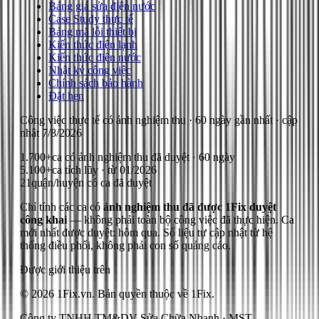
Bảng giá sửa điện nước
Case Study thực tế
Bảng mã lỗi thiết bị
Kiến thức điện lạnh
Kiến thức điện nước
Nhật ký công việc
Chính sách bảo hành
Đặt hẹn
Công việc thực tế có ảnh nghiệm thu
· 60 ngày gần nhất
· cập
nhật
7/8/2026
1.700+
ca có ảnh nghiệm thu đã duyệt · 60 ngày
5.100+
ca tích lũy · từ 01/2026
21
quận/huyện có ca đã duyệt
Chỉ tính các ca có
ảnh nghiệm thu đã được 1Fix duyệt
công khai
— không phải toàn bộ công việc đã thực hiện.
Ca
mới nhất được duyệt: hôm qua.
Số liệu tự cập nhật từ hệ
thống điều phối, không phải con số quảng cáo.
Được giới thiệu trên
© 2026 1Fix.vn. Bản quyền thuộc về 1Fix.
Công ty TNHH TM&DV Sửa Chữa Nhanh · MST