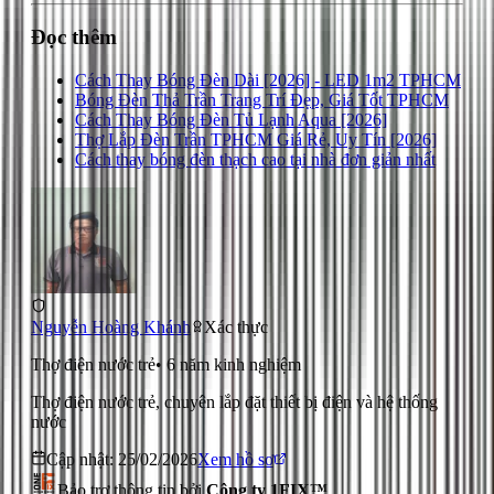
Đọc thêm
Cách Thay Bóng Đèn Dài [2026] - LED 1m2 TPHCM
Bóng Đèn Thả Trần Trang Trí Đẹp, Giá Tốt TPHCM
Cách Thay Bóng Đèn Tủ Lạnh Aqua [2026]
Thợ Lắp Đèn Trần TPHCM Giá Rẻ, Uy Tín [2026]
Cách thay bóng đèn thạch cao tại nhà đơn giản nhất
Nguyễn Hoàng Khánh
Xác thực
Thợ điện nước trẻ
•
6
năm kinh nghiệm
Thợ điện nước trẻ, chuyên lắp đặt thiết bị điện và hệ thống
nước
Cập nhật:
25/02/2026
Xem hồ sơ
Bảo trợ thông tin bởi
Công ty 1FIX™