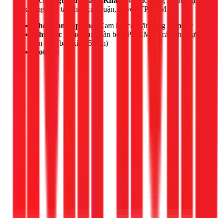
Đội thợ của
Nguyễn Hoàng Khánh
và các đồng nghiệp tại
1Fix đang trực tại khắp các quận, huyện TPHCM.
Thời gian đáp ứng:
Cam kết có mặt trong
30 phút
Khu vực phục vụ:
Toàn bộ TP.HCM và các khu vực
lân cận (bán kính 50km)
Hotline: