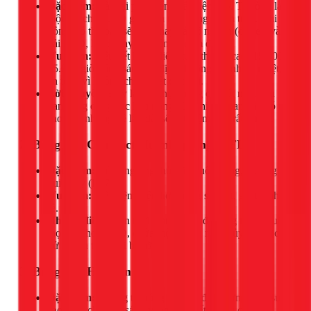
Đặc điểm:
Là loại phổ biến nhất hiện nay. Thường là
một dải chip LED gắn trên một bảng mạch tròn. Khi
hỏng, có thể bạn sẽ phải thay cả bộ nguồn (driver) và
dải LED, hoặc thay nguyên cả cụm đèn.
Ưu điểm:
Siêu tiết kiệm điện, tuổi thọ rất cao (15.000 -
25.000 giờ), ánh sáng ổn định, không tỏa nhiều nhiệt,
an toàn vì không chứa chất độc hại.
Lời khuyên:
Đây là lựa chọn nâng cấp tốt nhất nếu
bạn đang dùng các loại bóng cũ. Chi phí ban đầu có thể
cao hơn nhưng về lâu dài sẽ tiết kiệm hơn rất nhiều.
2. Bóng đèn Compact Huỳnh quang (CFL)
Đặc điểm:
Có dạng ống thủy tinh uốn cong, thường có
đui xoáy (E27).
Ưu điểm:
Tiết kiệm điện hơn bóng sợi đốt, giá thành
rẻ.
Nhược điểm:
Cần thời gian để đạt độ sáng tối đa, tuổi
thọ kém hơn LED, chứa một lượng nhỏ thủy ngân (cần
xử lý cẩn thận khi bị vỡ).
3. Bóng đèn Halogen
Đặc điểm:
Tương tự bóng đèn sợi đốt nhưng hiệu suất
cao hơn, cho ánh sáng vàng ấm chất lượng cao.