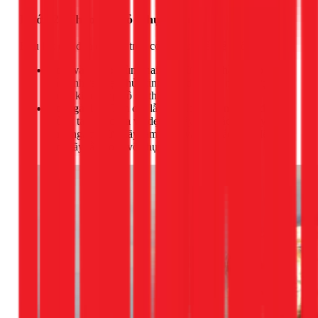
Bước 2: Tháo lớp vỏ (chụp đèn)
Hầu hết các đèn ốp trần tròn có 2 kiểu thiết kế phổ biến:
Loại vặn ren:
Dùng hai tay giữ chặt phần chụp đèn
bằng nhựa hoặc thủy tinh, sau đó xoay nhẹ ngược
chiều kim đồng hồ để tháo ra.
Loại gài lẫy:
Tìm các lẫy kim loại ở cạnh viền đèn.
Dùng tay hoặc tua vít dẹt để bẩy nhẹ các lẫy này ra
khỏi ngàm giữ. Hãy làm từ từ và đều các phía để tránh
làm gãy lẫy hoặc vỡ chụp đèn.