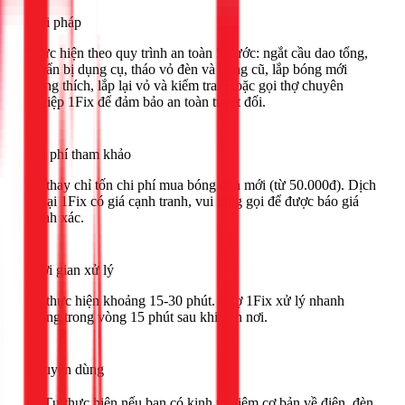
Giải pháp
Thực hiện theo quy trình an toàn 5 bước: ngắt cầu dao tổng,
chuẩn bị dụng cụ, tháo vỏ đèn và bóng cũ, lắp bóng mới
tương thích, lắp lại vỏ và kiểm tra. Hoặc gọi thợ chuyên
nghiệp 1Fix để đảm bảo an toàn tuyệt đối.
Chi phí tham khảo
Tự thay chỉ tốn chi phí mua bóng đèn mới (từ 50.000đ). Dịch
vụ tại 1Fix có giá cạnh tranh, vui lòng gọi để được báo giá
chính xác.
Thời gian xử lý
Tự thực hiện khoảng 15-30 phút. Thợ 1Fix xử lý nhanh
chóng trong vòng 15 phút sau khi đến nơi.
Khuyên dùng
🟢 Tự thực hiện nếu bạn có kinh nghiệm cơ bản về điện, đèn