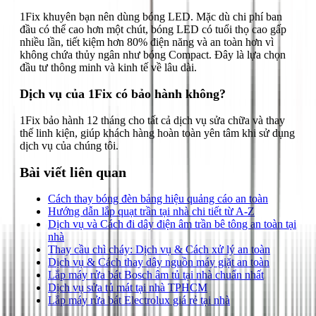
1Fix khuyên bạn nên dùng bóng LED. Mặc dù chi phí ban
đầu có thể cao hơn một chút, bóng LED có tuổi thọ cao gấp
nhiều lần, tiết kiệm hơn 80% điện năng và an toàn hơn vì
không chứa thủy ngân như bóng Compact. Đây là lựa chọn
đầu tư thông minh và kinh tế về lâu dài.
Dịch vụ của 1Fix có bảo hành không?
1Fix bảo hành 12 tháng cho tất cả dịch vụ sửa chữa và thay
thế linh kiện, giúp khách hàng hoàn toàn yên tâm khi sử dụng
dịch vụ của chúng tôi.
Bài viết liên quan
Cách thay bóng đèn bảng hiệu quảng cáo an toàn
Hướng dẫn lắp quạt trần tại nhà chi tiết từ A-Z
Dịch vụ và Cách đi dây điện âm trần bê tông an toàn tại
nhà
Thay cầu chì cháy: Dịch vụ & Cách xử lý an toàn
Dịch vụ & Cách thay dây nguồn máy giặt an toàn
Lắp máy rửa bát Bosch âm tủ tại nhà chuẩn nhất
Dịch vụ sửa tủ mát tại nhà TPHCM
Lắp máy rửa bát Electrolux giá rẻ tại nhà