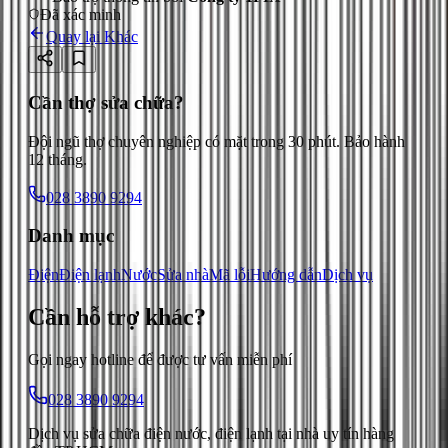
Đã xác minh
Quay lại
Khác
Cần thợ sửa chữa?
Đội ngũ thợ chuyên nghiệp có mặt trong 30 phút. Bảo hành
12 tháng.
028 3890 9294
Danh mục
Điện
Điện lạnh
Nước
Sửa nhà
Mã lỗi
Hướng dẫn
Dịch vụ
Cần hỗ trợ
khác
?
Gọi ngay hotline để được tư vấn miễn phí
028 3890 9294
Dịch vụ sửa chữa điện nước, điện lạnh tại nhà uy tín hàng