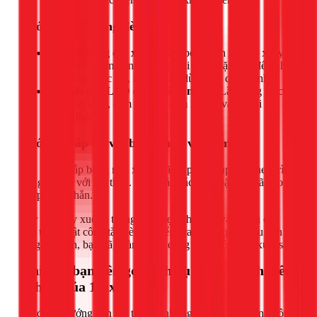
Bước 4: Lắp bóng đèn mới
Đối với bóng đui xoáy:
Cầm bóng đèn mới và xoay
theo chiều kim đồng hồ vào đui đèn. Vặn cho đến khi
cảm thấy chắc tay, không cần dùng lực quá mạnh.
Đối với đèn LED dạng bảng mạch:
Lắp bảng mạch
mới vào vị trí, cắm lại giắc cắm nguồn và bắt lại các ốc
vít đã tháo.
Bước 5: Lắp lại vỏ, bật nguồn và kiểm tra
Sau khi đã lắp bóng mới xong, hãy lắp lại chụp đèn theo trình
tự ngược lại với lúc tháo. Đảm bảo các ren hoặc lẫy đã vào
khớp chắc chắn.
Bây giờ, hãy xuống thang, dọn dẹp khu vực và bật lại cầu
dao tổng. Bật công tắc đèn để kiểm tra thành quả. Nếu đèn
sáng ổn định, bạn đã hoàn thành công việc một cách xuất sắc!
Khi nào bạn nên gọi dịch vụ thay đèn chuyên
nghiệp của 1Fix?
Dù đã có hướng dẫn chi tiết, có những trường hợp bạn không