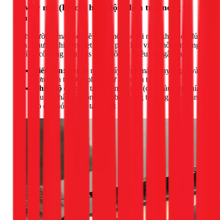
2. Máy nén (Block) hoạt động liên tục, nóng và
kêu to
Bình thường, máy nén sẽ chạy một lúc rồi ngắt khi tủ đã đủ
lạnh. Nhưng khi bị nghẹt ga, nó phải làm việc không ngừng
nghỉ để cố gắng bơm gas qua chỗ tắc. Điều này gây ra:
Tiếng ồn:
Bạn sẽ nghe thấy tiếng máy chạy ì, gằn và to
hơn bình thường phát ra từ phía sau tủ.
Nhiệt độ cao:
Sờ tay vào máy nén (cục màu đen phía
sau) sẽ thấy rất nóng. Hai bên hông tủ cũng nóng ran
do dàn nóng phải tản nhiệt liên tục.