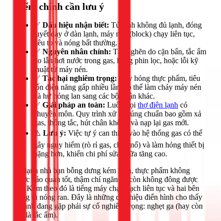
Điểm chính cần lưu ý
✅
Dấu hiệu nhận biết:
Tủ lạnh không đủ lạnh, đóng
tuyết dày ở dàn lạnh, máy nén (block) chạy liên tục,
kêu to và nóng bất thường.
✅
Nguyên nhân chính:
Tắc nghẽn do cặn bẩn, tắc ẩm
do lẫn hơi nước trong gas, hỏng phin lọc, hoặc lỗi kỹ
thuật từ máy nén.
✅
Tác hại nghiêm trọng:
Gây hỏng thực phẩm, tiêu
tốn điện năng gấp nhiều lần, có thể làm cháy máy nén
và hư hỏng lan sang các bộ phận khác.
✅
Giải pháp an toàn:
Luôn gọi
thợ điện lạnh
có
chuyên môn. Quy trình xử lý đúng chuẩn bao gồm xả
gas, thông tắc, hút chân không và nạp lại gas mới.
⚠️
Lưu ý:
Việc tự ý can thiệp vào hệ thống gas có thể
gây nguy hiểm (rò rỉ gas, cháy nổ) và làm hỏng thiết bị
nặng hơn, khiến chi phí sửa chữa tăng cao.
Tủ lạnh nhà bạn bỗng dưng kém lạnh, thực phẩm không
được bảo quản tốt, thậm chí ngăn đá còn không đông được
đá? Kèm theo đó là tiếng máy chạy ì ạch liên tục và hai bên
hông tủ nóng ran. Đây là những dấu hiệu điển hình cho thấy
tủ lạnh đang gặp phải sự cố nghiêm trọng: nghẹt ga (hay còn
gọi là tắc ẩm).