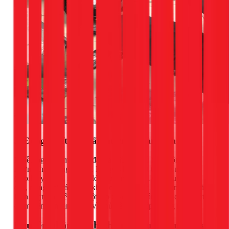
3. Đóng tuyết dày bất thường ở dàn lạnh
Nhiều người lầm tưởng đây là dấu hiệu tủ hoạt động tốt,
nhưng thực tế ngược lại. Khi gas bị nghẹt tại ống mao
(capillary tube), nơi gas lỏng phun ra sẽ bị đóng tuyết dày
đặc, trong khi các phần khác của dàn lạnh lại không có hơi
lạnh. Bạn có thể thấy một lớp tuyết dày bám chặt chỉ ở một
điểm trên dàn lạnh thay vì phủ đều một lớp sương mỏng.
Nguyên nhân chính khiến tủ lạnh bị nghẹt ga