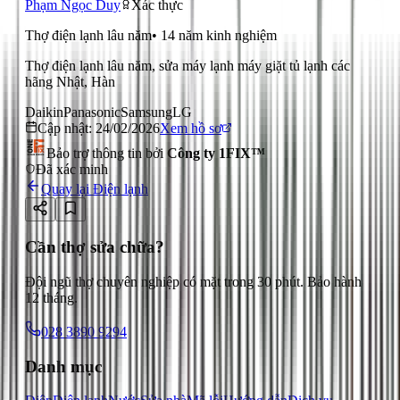
Phạm Ngọc Duy
Xác thực
Thợ điện lạnh lâu năm
•
14
năm kinh nghiệm
Thợ điện lạnh lâu năm, sửa máy lạnh máy giặt tủ lạnh các
hãng Nhật, Hàn
Daikin
Panasonic
Samsung
LG
Cập nhật:
24/02/2026
Xem hồ sơ
Bảo trợ thông tin bởi
Công ty 1FIX™
Đã xác minh
Quay lại
Điện lạnh
Cần thợ sửa chữa?
Đội ngũ thợ chuyên nghiệp có mặt trong 30 phút. Bảo hành
12 tháng.
028 3890 9294
Danh mục