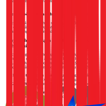
hút ẩm, khiến hơi nước và cặn bẩn đi sâu vào hệ thống gây
tắc.
H3: Dầu bôi trơn quá nhiều hoặc kém chất lượng
Việc nạp quá nhiều dầu hoặc sử dụng dầu không đúng chủng
loại có thể gây ra hiện tượng dầu tràn vào dàn lạnh, gây bết
dính và tắc nghẽn hệ thống tuần hoàn gas.
Quy trình sửa tủ lạnh bị nghẹt ga chuyên
nghiệp tại 1Fix
Việc xử lý nghẹt ga đòi hỏi dụng cụ chuyên dụng (máy hút
chân không, đồng hồ đo áp suất, kìm kẹp, bộ hàn gió đá, khí
nitơ, gas lạnh...). Đây là quy trình chuẩn mà kỹ thuật viên
1Fix luôn tuân thủ để đảm bảo an toàn và hiệu quả triệt để:
Kiểm tra và chẩn đoán:
Sử dụng đồng hồ đo áp suất
để xác định chính xác tình trạng nghẹt ga.
Xả hết gas cũ:
Thu hồi và xả toàn bộ gas cũ trong hệ
thống một cách an toàn.
Thông tắc hệ thống:
Dùng khí nitơ với áp suất cao để
thổi sạch toàn bộ cặn bẩn, dầu cũ và hơi ẩm ra khỏi dàn
nóng, dàn lạnh và đường ống.
Thay phin lọc mới:
Luôn luôn thay thế phin lọc mới