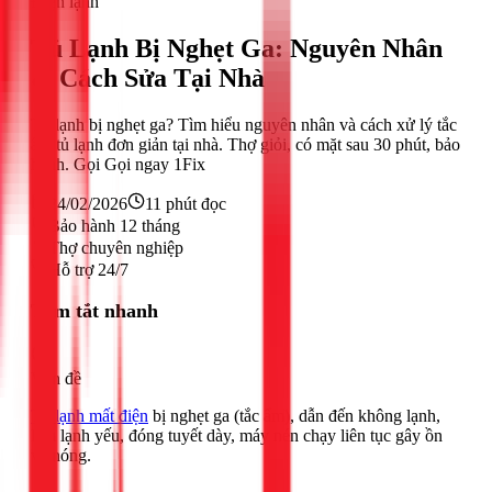
Điện lạnh
Tủ Lạnh Bị Nghẹt Ga: Nguyên Nhân
& Cách Sửa Tại Nhà
Tủ lạnh bị nghẹt ga? Tìm hiểu nguyên nhân và cách xử lý tắc
ẩm tủ lạnh đơn giản tại nhà. Thợ giỏi, có mặt sau 30 phút, bảo
hành. Gọi Gọi ngay 1Fix
24/02/2026
11
phút đọc
Bảo hành 12 tháng
Thợ chuyên nghiệp
Hỗ trợ 24/7
Tóm tắt nhanh
Vấn đề
Tủ lạnh mất điện
bị nghẹt ga (tắc ẩm), dẫn đến không lạnh,
làm lạnh yếu, đóng tuyết dày, máy nén chạy liên tục gây ồn
và nóng.