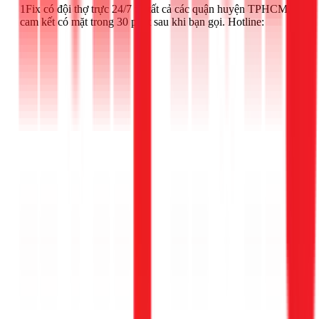
1Fix có đội thợ trực 24/7 tại tất cả các quận huyện TPHCM,
cam kết có mặt trong 30 phút sau khi bạn gọi. Hotline:
Gọi ngay 1Fix
.