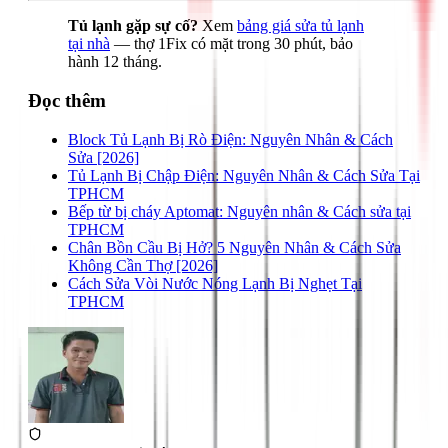
Tủ lạnh gặp sự cố?
Xem
bảng giá sửa tủ lạnh
tại nhà
— thợ 1Fix có mặt trong 30 phút, bảo
hành 12 tháng.
Đọc thêm
Block Tủ Lạnh Bị Rò Điện: Nguyên Nhân & Cách
Sửa [2026]
Tủ Lạnh Bị Chập Điện: Nguyên Nhân & Cách Sửa Tại
TPHCM
Bếp từ bị cháy Aptomat: Nguyên nhân & Cách sửa tại
TPHCM
Chân Bồn Cầu Bị Hở? 5 Nguyên Nhân & Cách Sửa
Không Cần Thợ [2026]
Cách Sửa Vòi Nước Nóng Lạnh Bị Nghẹt Tại
TPHCM