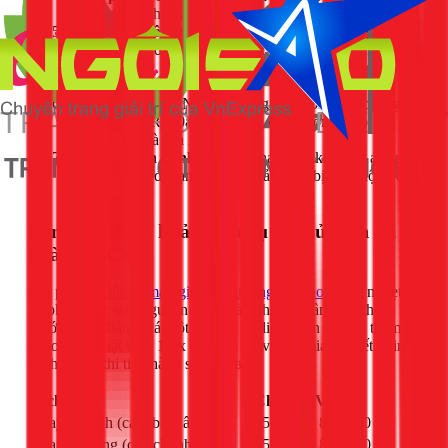
để đảm bảo khả năng lọc cặn và hút ẩm tốt nhất.
Hút chân không:
Sử dụng máy hút chân không
chuyên dụng để rút toàn bộ không khí và hơi ẩm ra
khỏi hệ thống. Đây là bước quan trọng nhất để chống
tắc ẩm tái phát.
Nạp lại gas mới:
Nạp lại lượng gas mới đúng chủng
loại (R134a, R600a...) và đúng định lượng theo tiêu
chuẩn của nhà sản xuất.
Kiểm tra vận hành:
Cho tủ chạy thử, kiểm tra áp suất,
dòng điện và độ lạnh để đảm bảo thiết bị hoạt động ổn
định.
Bảng giá tham khảo dịch vụ sửa tủ lạnh tại
nhà TPHCM
Chi phí
Sửa lỗi IE máy giặt LG cửa ngang báo lỗi IE
nghẹt
ga phụ thuộc vào nguyên nhân và linh kiện cần thay thế.
Dưới đây là bảng giá một số dịch vụ liên quan để bạn tham
khảo. Kỹ thuật viên 1Fix sẽ kiểm tra và báo giá chi tiết, minh
bạch trước khi tiến hành sửa chữa.
Dịch Vụ
Chi Phí (VNĐ)
Thay sò lạnh (cảm biến âm)
550.000 - 850.000
Thay sò nóng (cầu chì nhiệt)
550.000 - 850.000