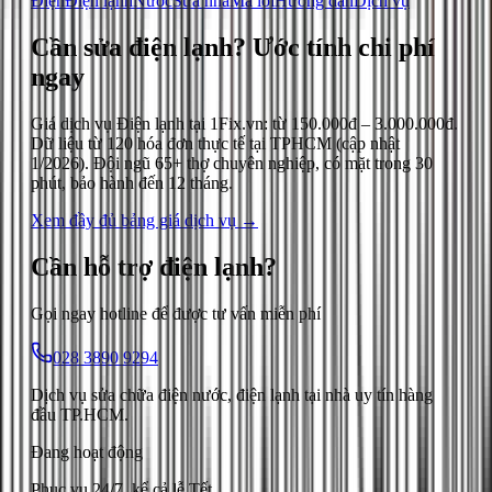
Điện
Điện lạnh
Nước
Sửa nhà
Mã lỗi
Hướng dẫn
Dịch vụ
Cần sửa điện lạnh?
Ước tính chi phí
ngay
Giá dịch vụ
Điện lạnh
tại 1Fix.vn: từ
150.000đ
–
3.000.000đ
.
Dữ liệu từ
120
hóa đơn thực tế tại TPHCM (cập nhật
1/2026
). Đội ngũ 65+ thợ chuyên nghiệp, có mặt trong 30
phút, bảo hành đến 12 tháng.
Xem đầy đủ bảng giá dịch vụ →
Cần hỗ trợ
điện lạnh
?
Gọi ngay hotline để được tư vấn miễn phí
028 3890 9294
Dịch vụ sửa chữa điện nước, điện lạnh tại nhà uy tín hàng
đầu TP.HCM.
Đang hoạt động
Phục vụ 24/7, kể cả lễ Tết