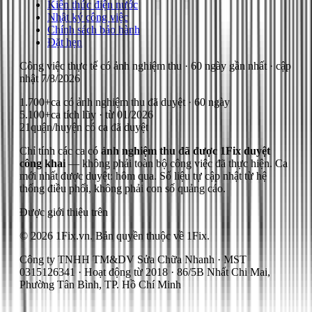
Kiến thức điện nước
Nhật ký công việc
Chính sách bảo hành
Đặt hẹn
Công việc thực tế có ảnh nghiệm thu
· 60 ngày gần nhất
· cập
nhật
7/8/2026
1.700+
ca có ảnh nghiệm thu đã duyệt · 60 ngày
5.100+
ca tích lũy · từ 01/2026
21
quận/huyện có ca đã duyệt
Chỉ tính các ca có
ảnh nghiệm thu đã được 1Fix duyệt
công khai
— không phải toàn bộ công việc đã thực hiện.
Ca
mới nhất được duyệt: hôm qua.
Số liệu tự cập nhật từ hệ
thống điều phối, không phải con số quảng cáo.
Được giới thiệu trên
© 2026 1Fix.vn. Bản quyền thuộc về 1Fix.
Công ty TNHH TM&DV Sửa Chữa Nhanh · MST
0315126341 · Hoạt động từ 2018 · 86/5B Nhất Chi Mai,
Phường Tân Bình, TP. Hồ Chí Minh