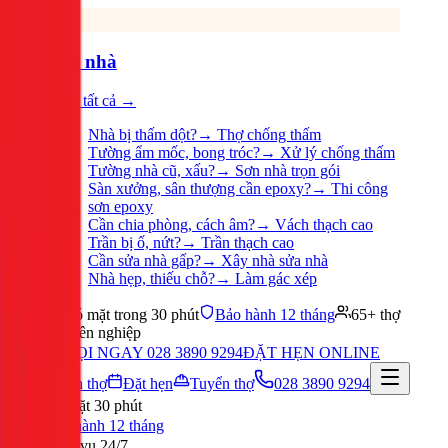
Sửa nhà
Xem tất cả →
Nhà bị thấm dột?
→
Thợ chống thấm
Tường ẩm mốc, bong tróc?
→
Xử lý chống thấm
Tường nhà cũ, xấu?
→
Sơn nhà trọn gói
Sàn xưởng, sân thượng cần epoxy?
→
Thi công
sơn epoxy
Cần chia phòng, cách âm?
→
Vách thạch cao
Trần bị ố, nứt?
→
Trần thạch cao
Cần sửa nhà gấp?
→
Xây nhà sửa nhà
Nhà hẹp, thiếu chỗ?
→
Làm gác xép
Có mặt trong 30 phút
Bảo hành 12 tháng
65+ thợ
chuyên nghiệp
GỌI NGAY 028 3890 9294
ĐẶT HẸN ONLINE
Tuyển thợ
Đặt hẹn
Tuyển thợ
028 3890 9294
Có mặt 30 phút
Bảo hành 12 tháng
Phục vụ 24/7