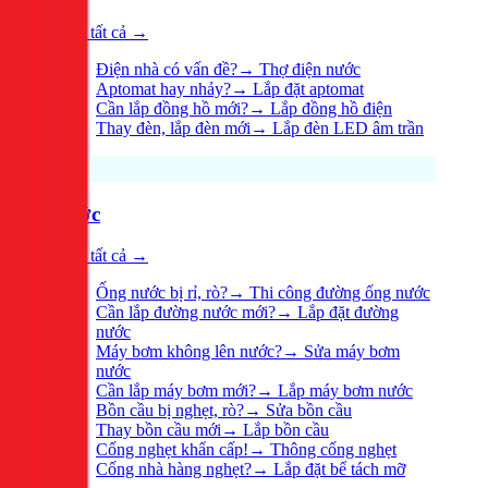
Xem tất cả →
Điện nhà có vấn đề?
→
Thợ điện nước
Aptomat hay nhảy?
→
Lắp đặt aptomat
Cần lắp đồng hồ mới?
→
Lắp đồng hồ điện
Thay đèn, lắp đèn mới
→
Lắp đèn LED âm trần
Nước
Xem tất cả →
Ống nước bị rỉ, rò?
→
Thi công đường ống nước
Cần lắp đường nước mới?
→
Lắp đặt đường
nước
Máy bơm không lên nước?
→
Sửa máy bơm
nước
Cần lắp máy bơm mới?
→
Lắp máy bơm nước
Bồn cầu bị nghẹt, rò?
→
Sửa bồn cầu
Thay bồn cầu mới
→
Lắp bồn cầu
Cống nghẹt khẩn cấp!
→
Thông cống nghẹt
Cống nhà hàng nghẹt?
→
Lắp đặt bể tách mỡ