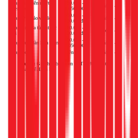
Thay cảm biến nhiệt
750.000 -
cái
-
(thermostat)
1.050.000đ
650.000 -
Thay rờ le bảo vệ block
cái
-
850.000đ
Thay ron cửa tủ mát các
280.000 -
mét
-
loại
320.000đ
850.000 -
Thay Quạt dàn lạnh tủ mát
cái
-
1.050.000đ
Thay block
Liên hệ
cái
-
Lưu ý:
Giá chưa bao gồm VAT 10% và vật tư
thay thế. Liên hệ