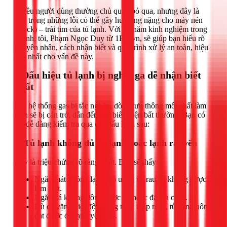
Nhiều người dùng thường chủ quan bỏ qua, nhưng đây là
một trong những lỗi có thể gây hư hỏng nặng cho máy nén
(block) – trái tim của tủ lạnh. Với 14 năm kinh nghiệm trong
ngành, tôi, Phạm Ngọc Duy từ 1Fix.vn, sẽ giúp bạn hiểu rõ
nguyên nhân, cách nhận biết và quy trình xử lý an toàn, hiệu
quả nhất cho vấn đề này.
3 Dấu hiệu tủ lạnh bị nghẹt ga dễ nhận biết
nhất
Khi hệ thống gas bị tắc nghẽn, dòng lưu thông môi chất làm
lạnh sẽ bị cản trở, dẫn đến các biểu hiện bất thường. Bạn có
thể dễ dàng kiểm tra qua các dấu hiệu sau:
1. Tủ lạnh không đủ độ lạnh hoặc lạnh rất yếu
Đây là triệu chứng rõ ràng nhất. Bạn sẽ thấy:
Ngăn mát không lạnh, đồ uống và rau củ không được
làm mát.
Ngăn đá không đông được đá hoặc đá tan chảy.
Dù đã vặn nhiệt độ xuống mức thấp nhất, tủ vẫn không
đạt được độ lạnh yêu cầu.