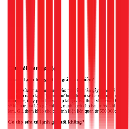
Gọi ngay 1Fix
Câu hỏi thường gặp
Sửa tủ lạnh bị nghẹt ga giá bao nhiêu?
Chi phí sửa chữa phụ thuộc vào nguyên nhân gây nghẹt và
loại gas của tủ lạnh. Thông thường, chi phí sẽ bao gồm công
thông tắc, thay phin lọc và nạp lại gas. Kỹ thuật viên của 1Fix
sẽ kiểm tra và báo giá chi tiết, minh bạch cho bạn trước khi
làm. Giá tham khảo cho các linh kiện liên quan từ 550.000đ.
Có thợ sửa tủ lạnh gần tôi không?