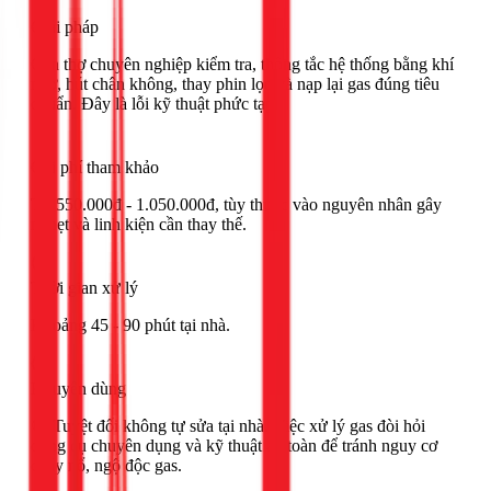
Giải pháp
Cần thợ chuyên nghiệp kiểm tra, thông tắc hệ thống bằng khí
nitơ, hút chân không, thay phin lọc và nạp lại gas đúng tiêu
chuẩn. Đây là lỗi kỹ thuật phức tạp.
Chi phí tham khảo
Từ 550.000đ - 1.050.000đ, tùy thuộc vào nguyên nhân gây
nghẹt và linh kiện cần thay thế.
Thời gian xử lý
Khoảng 45 - 90 phút tại nhà.
Khuyên dùng
🔴 Tuyệt đối không tự sửa tại nhà. Việc xử lý gas đòi hỏi
dụng cụ chuyên dụng và kỹ thuật an toàn để tránh nguy cơ
cháy nổ, ngộ độc gas.