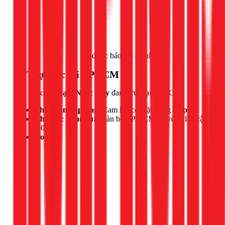
Gọi ngay 1Fix
để được báo giá chính xác.
📍 Thợ trực tại TPHCM
Đội thợ của
Phạm Ngọc Duy
đang trực tại TPHCM.
Thời gian đáp ứng:
Cam kết có mặt trong
30 phút
Khu vực phục vụ:
Toàn bộ TP.HCM và vùng lân cận
(50km)
Hotline: