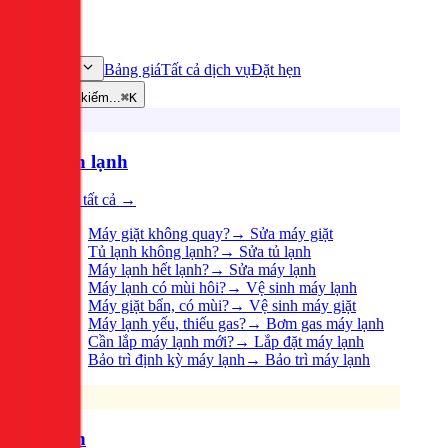
Bảng giá
Tất cả dịch vụ
Đặt hẹn
Dịch vụ
Tìm kiếm...
⌘K
Điện lạnh
Xem tất cả →
Máy giặt không quay?
→
Sửa máy giặt
Tủ lạnh không lạnh?
→
Sửa tủ lạnh
Máy lạnh hết lạnh?
→
Sửa máy lạnh
Máy lạnh có mùi hôi?
→
Vệ sinh máy lạnh
Máy giặt bẩn, có mùi?
→
Vệ sinh máy giặt
Máy lạnh yếu, thiếu gas?
→
Bơm gas máy lạnh
Cần lắp máy lạnh mới?
→
Lắp đặt máy lạnh
Bảo trì định kỳ máy lạnh
→
Bảo trì máy lạnh
Điện