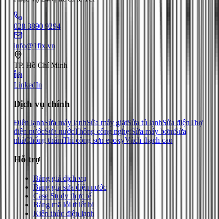
028 3890 9294
info@1fix.vn
TP. Hồ Chí Minh
LinkedIn
Dịch vụ chính
Điện lạnh
Sửa máy lạnh
Sửa máy giặt
Sửa tủ lạnh
Sửa điện
Thợ
điện nước
Sửa nước
Thông cống nghẹt
Sửa máy bơm
Sửa
nhà
Chống thấm
Thi công sơn epoxy
Vách thạch cao
Hỗ trợ
Bảng giá dịch vụ
Bảng giá sửa điện nước
Case Study thực tế
Bảng mã lỗi thiết bị
Kiến thức điện lạnh