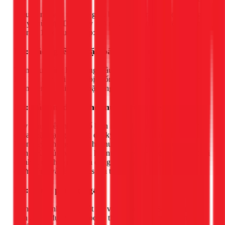
Hiểu rõ nguyên nhân sẽ giúp bạn phòng tránh và có hướng
xử lý phù hợp. Dưới đây là 4 nguyên nhân phổ biến nhất mà
đội ngũ 1Fix thường gặp:
H3: Tắc nghẽn do cặn bẩn, mạt kim loại
Trong quá trình hoạt động, dầu bôi trơn máy nén và các mạt
kim loại nhỏ li ti có thể bị cuốn vào hệ thống, tích tụ và gây
tắc nghẽn tại phin lọc hoặc ống mao.
H3: Tắc ẩm do lẫn hơi nước trong gas
Đây là nguyên nhân phổ biến nhất. Nếu trong quá trình sửa
chữa hoặc nạp gas trước đó, kỹ thuật viên không hút chân
không kỹ, không khí và hơi nước sẽ còn sót lại trong hệ
thống. Khi tủ hoạt động, hơi nước này sẽ đi đến ống mao (nơi
có nhiệt độ thấp nhất) và đóng băng lại thành đá, bịt kín
đường ống và cản trở gas lưu thông.
H3: Hỏng phin lọc gas
Phin lọc có nhiệm vụ hút ẩm và lọc cặn bẩn. Sau một thời
gian dài sử dụng, phin lọc có thể bị bão hòa, mất khả năng