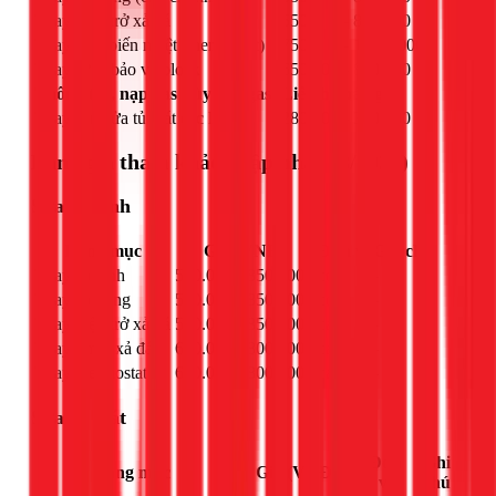
Thay điện trở xả đá
550.000 - 850.000
Thay cảm biến nhiệt (thermostat)
750.000 - 1.050.000
Thay rờ le bảo vệ block
650.000 - 850.000
Thông tắc, nạp gas (tùy loại gas)
Liên hệ báo giá
Thay ron cửa tủ mát các loại
280.000 - 320.000
Bảng giá tham khảo (Cập nhật 03/2026)
Sửa tủ lạnh
Hạng mục
Giá (VNĐ)
Đơn vị
Ghi chú
Thay sò lạnh
550.000 - 850.000đ
con
-
Thay sò nóng
550.000 - 850.000đ
con
-
Thay điện trở xả đá
550.000 - 850.000đ
cái
-
Thay timer xả đá
650.000 - 800.000đ
cái
-
Thay thermostat
650.000 - 800.000đ
cái
-
Sửa tủ mát
Đơn
Ghi
Hạng mục
Giá (VNĐ)
vị
chú