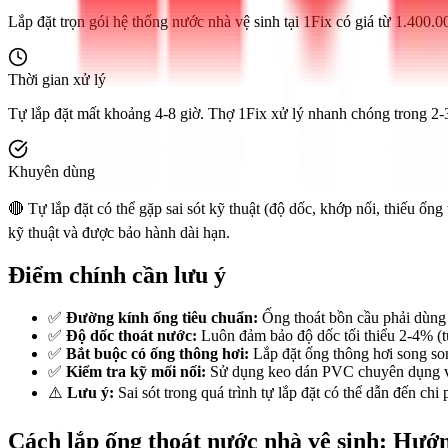
Lắp đặt trọn gói hệ thống nước nhà vệ sinh tại 1Fix có giá từ 1.400.0
Thời gian xử lý
Tự lắp đặt mất khoảng 4-8 giờ. Thợ 1Fix xử lý nhanh chóng trong 2-3
Khuyên dùng
🔴 Tự lắp đặt có thể gặp sai sót kỹ thuật (độ dốc, khớp nối, thiếu ố
kỹ thuật và được bảo hành dài hạn.
Điểm chính cần lưu ý
✅
Đường kính ống tiêu chuẩn:
Ống thoát bồn cầu phải dùng 
✅
Độ dốc thoát nước:
Luôn đảm bảo độ dốc tối thiểu 2-4% (tứ
✅
Bắt buộc có ống thông hơi:
Lắp đặt ống thông hơi song son
✅
Kiểm tra kỹ mối nối:
Sử dụng keo dán PVC chuyên dụng và ki
⚠️
Lưu ý:
Sai sót trong quá trình tự lắp đặt có thể dẫn đến ch
Cách lắp ống thoát nước nhà vệ sinh: Hướ