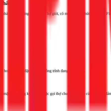
Nhất
nhà vệ sinh đúng kỹ thuật. Thợ giỏi, có mặt sau 30 phút. Liên hệ 1Fi
hậm hoặc cần lắp đặt mới cho công trình đang xây dựng.
và mặt bích đúng kỹ thuật) hoặc gọi thợ chuyên nghiệp của 1Fix để đảm 