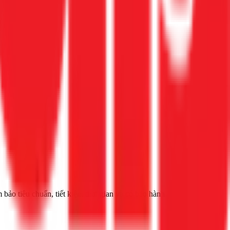
x
bảo tiêu chuẩn, tiết kiệm thời gian và có bảo hành.