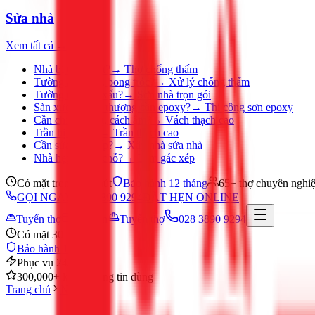
Sửa nhà
Xem tất cả →
Nhà bị thấm dột?
→
Thợ chống thấm
Tường ẩm mốc, bong tróc?
→
Xử lý chống thấm
Tường nhà cũ, xấu?
→
Sơn nhà trọn gói
Sàn xưởng, sân thượng cần epoxy?
→
Thi công sơn epoxy
Cần chia phòng, cách âm?
→
Vách thạch cao
Trần bị ố, nứt?
→
Trần thạch cao
Cần sửa nhà gấp?
→
Xây nhà sửa nhà
Nhà hẹp, thiếu chỗ?
→
Làm gác xép
Có mặt trong 30 phút
Bảo hành 12 tháng
65+ thợ chuyên nghi
GỌI NGAY 028 3890 9294
ĐẶT HẸN ONLINE
Tuyển thợ
Đặt hẹn
Tuyển thợ
028 3890 9294
Có mặt 30 phút
Bảo hành 12 tháng
Phục vụ 24/7
300,000+ khách hàng tin dùng
Trang chủ
Nước