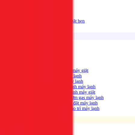
Bảng giá
Tất cả dịch vụ
Đặt hẹn
Dịch vụ
Tìm kiếm...
⌘K
Điện lạnh
Xem tất cả →
Máy giặt không quay?
→
Sửa máy giặt
Tủ lạnh không lạnh?
→
Sửa tủ lạnh
Máy lạnh hết lạnh?
→
Sửa máy lạnh
Máy lạnh có mùi hôi?
→
Vệ sinh máy lạnh
Máy giặt bẩn, có mùi?
→
Vệ sinh máy giặt
Máy lạnh yếu, thiếu gas?
→
Bơm gas máy lạnh
Cần lắp máy lạnh mới?
→
Lắp đặt máy lạnh
Bảo trì định kỳ máy lạnh
→
Bảo trì máy lạnh
Điện