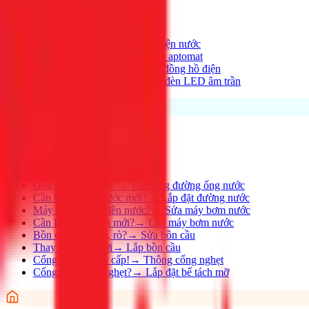
Xem tất cả →
Điện nhà có vấn đề?
→
Thợ điện nước
Aptomat hay nhảy?
→
Lắp đặt aptomat
Cần lắp đồng hồ mới?
→
Lắp đồng hồ điện
Thay đèn, lắp đèn mới
→
Lắp đèn LED âm trần
Nước
Xem tất cả →
Ống nước bị rỉ, rò?
→
Thi công đường ống nước
Cần lắp đường nước mới?
→
Lắp đặt đường nước
Máy bơm không lên nước?
→
Sửa máy bơm nước
Cần lắp máy bơm mới?
→
Lắp máy bơm nước
Bồn cầu bị nghẹt, rò?
→
Sửa bồn cầu
Thay bồn cầu mới
→
Lắp bồn cầu
Cống nghẹt khẩn cấp!
→
Thông cống nghẹt
Cống nhà hàng nghẹt?
→
Lắp đặt bể tách mỡ