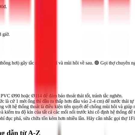
00đ.
 giờ.
ng thông hơi) gây tắc nghẽn, rò rỉ và mùi hôi về sau. 🟢 Gọi thợ chuyên
PVC Ø90 hoặc Ø114 để đảm bảo thoát thải tốt, tránh tắc nghẽn.
c là cứ 1 mét ống thì đầu ra thấp hơn đầu vào 2-4 cm) để nước thải tự
g với hệ thống thoát là điều kiện tiên quyết để chống mùi hôi và giúp
ểm tra độ kín của tất cả các mối nối trước khi cố định hệ thống để t
i phí đục phá, sửa chữa tốn kém hơn nhiều lần. Hãy cân nhắc gọi thợ 1
ng dẫn từ A-Z