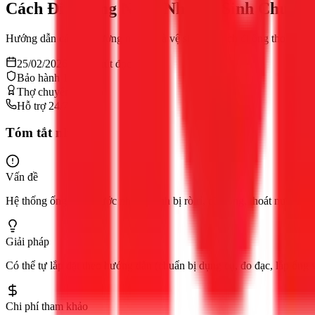
Cách Đi Đường Nước Nhà Vệ Sinh Chuẩn 
Hướng dẫn cách đi đường nước nhà vệ sinh và cách đi ống thoát nước 
25/02/2026
13
phút đọc
Bảo hành 12 tháng
Thợ chuyên nghiệp
Hỗ trợ 24/7
Tóm tắt nhanh
Vấn đề
Hệ thống ống thoát nước nhà vệ sinh bị rò rỉ, cũ hỏng, thoát nước c
Giải pháp
Có thể tự lắp đặt theo hướng dẫn (chuẩn bị dụng cụ, đo đạc, lắp ống 
Chi phí tham khảo