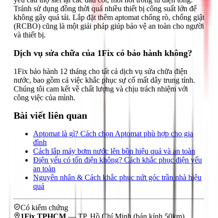
Tránh sử dụng đồng thời quá nhiều thiết bị công suất lớn để
không gây quá tải. Lắp đặt thêm aptomat chống rò, chống giật
(RCBO) cũng là một giải pháp giúp bảo vệ an toàn cho người
và thiết bị.
Dịch vụ sửa chữa của 1Fix có bảo hành không?
1Fix bảo hành 12 tháng cho tất cả dịch vụ sửa chữa điện
nước, bao gồm cả việc khắc phục sự cố mất dây trung tính.
Chúng tôi cam kết về chất lượng và chịu trách nhiệm với
công việc của mình.
Bài viết liên quan
Aptomat là gì? Cách chọn Aptomat phù hợp cho gia
đình
Cách lắp máy bơm nước lên bồn hiệu quả và an toàn
Điện yếu có tốn điện không? Cách khắc phục điện yếu
an toàn
Nguyên nhân & Cách khắc phục nứt góc trần nhà hiệu
quả
Có kiểm chứng
1Fix TPHCM
—
TP. Hồ Chí Minh
(bán kính 50km)