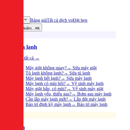
Bảng giá
Tất cả dịch vụ
Đặt hẹn
Dịch vụ
Tìm kiếm...
⌘K
Điện lạnh
Xem tất cả →
Máy giặt không quay?
→
Sửa máy giặt
Tủ lạnh không lạnh?
→
Sửa tủ lạnh
Máy lạnh hết lạnh?
→
Sửa máy lạnh
Máy lạnh có mùi hôi?
→
Vệ sinh máy lạnh
Máy giặt bẩn, có mùi?
→
Vệ sinh máy giặt
Máy lạnh yếu, thiếu gas?
→
Bơm gas máy lạnh
Cần lắp máy lạnh mới?
→
Lắp đặt máy lạnh
Bảo trì định kỳ máy lạnh
→
Bảo trì máy lạnh
Điện