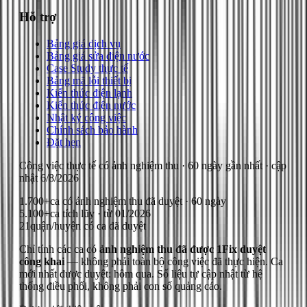
Hỗ trợ
Bảng giá dịch vụ
Bảng giá sửa điện nước
Case Study thực tế
Bảng mã lỗi thiết bị
Kiến thức điện lạnh
Kiến thức điện nước
Nhật ký công việc
Chính sách bảo hành
Đặt hẹn
Công việc thực tế có ảnh nghiệm thu
· 60 ngày gần nhất
· cập
nhật
6/8/2026
1.700+
ca có ảnh nghiệm thu đã duyệt · 60 ngày
5.100+
ca tích lũy · từ 01/2026
21
quận/huyện có ca đã duyệt
Chỉ tính các ca có
ảnh nghiệm thu đã được 1Fix duyệt
công khai
— không phải toàn bộ công việc đã thực hiện.
Ca
mới nhất được duyệt: hôm qua.
Số liệu tự cập nhật từ hệ
thống điều phối, không phải con số quảng cáo.