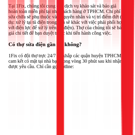
Tại 1Fix, chúng tôi cung cấp dịch vụ khảo sát và báo giá
hoàn toàn miễn phí tại nhà khách hàng ở TPHCM. Chi phí
sửa chữa sẽ phụ thuộc vào nguyên nhân và vị trí điểm đứt (ví
dụ: xử lý tại tủ điện trong nhà sẽ khác với việc phải phối hợp
với điện lực để xử lý trên trụ điện). Thợ của chúng tôi sẽ báo
giá chi tiết để bạn duyệt trước khi tiến hành công việc.
Có thợ sửa điện gần tôi không?
1Fix có đội thợ trực 24/7 tại khắp các quận huyện TPHCM,
cam kết có mặt tại nhà bạn trong vòng 30 phút sau khi nhận
được yêu cầu. Chỉ cần gọi hotline: