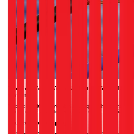
Nguyên nhân và cách nhận biết sự cố mất dây
trung tính
Việc xác định đúng nguyên nhân sẽ giúp quá trình khắc phục
nhanh chóng và triệt để hơn. Sự cố có thể đến từ nhiều phía:
Nguyên nhân thường gặp
Do yếu tố bên ngoài (Từ phía điện lực):
Dây trung