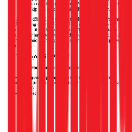
báo cho các nhà xung quanh sử dụng chung đường dây
để họ kịp thời ngắt điện, tránh thiệt hại tương tự.
Tại 1Fix.vn, đội ngũ thợ điện do tôi phụ trách luôn được trang
bị đầy đủ dụng cụ đo kiểm chuyên dụng và đồ bảo hộ an
toàn. Chúng tôi sẽ nhanh chóng xác định vị trí sự cố (tại tủ
điện, công tơ hay ngoài lưới) và đưa ra phương án khắc phục
tối ưu, đảm bảo hệ thống điện của bạn hoạt động ổn định và
an toàn trở lại.
📍 Thợ trực tại TPHCM
Đội thợ của
Hồ Như Vũ
đang trực tại TPHCM.
Thời gian đáp ứng:
Cam kết có mặt trong
30 phút
Khu vực phục vụ:
Toàn bộ TP.HCM và vùng lân cận
(50km)
Hotline: