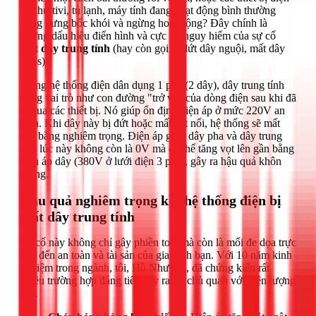
tử như tivi, tủ lạnh, máy tính đang hoạt động bình thường
bỗng dưng bốc khói và ngừng hoạt động? Đây chính là
những dấu hiệu điển hình và cực kỳ nguy hiểm của sự cố
mất dây trung tính
(hay còn gọi là đứt dây nguội, mất dây
mass).
Trong hệ thống điện dân dụng 1 pha (2 dây), dây trung tính
đóng vai trò như con đường "trở về" của dòng điện sau khi đã
đi qua các thiết bị. Nó giúp ổn định điện áp ở mức 220V an
toàn. Khi dây này bị đứt hoặc mất kết nối, hệ thống sẽ mất
cân bằng nghiêm trọng. Điện áp giữa dây pha và dây trung
tính lúc này không còn là 0V mà có thể tăng vọt lên gần bằng
điện áp dây (380V ở lưới điện 3 pha), gây ra hậu quả khôn
lường.
Hậu quả nghiêm trọng khi hệ thống điện bị
mất dây trung tính
Sự cố này không chỉ gây phiền toái mà còn là mối đe dọa trực
tiếp đến an toàn và tài sản của gia đình bạn. Với 10 năm kinh
nghiệm trong ngành, tôi, Hồ Như Vũ, đã chứng kiến rất
nhiều trường hợp đáng tiếc xảy ra do chủ quan với hiện tượng
này.