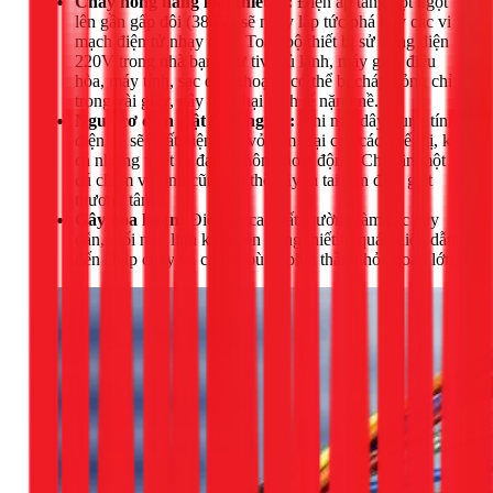
Cháy hỏng hàng loạt thiết bị:
Điện áp tăng đột ngột
lên gần gấp đôi (380V) sẽ ngay lập tức phá hủy các vi
mạch điện tử nhạy cảm. Toàn bộ thiết bị sử dụng điện
220V trong nhà bạn như tivi, tủ lạnh, máy giặt, điều
hòa, máy tính, sạc điện thoại... có thể bị cháy hỏng chỉ
trong vài giây, gây thiệt hại kinh tế nặng nề.
Nguy cơ điện giật chết người:
Khi mất dây trung tính,
điện áp sẽ xuất hiện trên vỏ kim loại của các thiết bị, kể
cả những thiết bị đang không hoạt động. Chỉ cần một
cú chạm vô tình cũng có thể gây ra tai nạn điện giật
thương tâm.
Gây hỏa hoạn:
Điện áp cao bất thường làm các dây
dẫn, mối nối, linh kiện bên trong thiết bị quá nhiệt, dẫn
đến chập cháy và có thể bùng phát thành hỏa hoạn lớn.