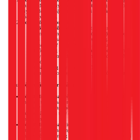
tính trên đường dây hạ thế ngoài cột điện bị đứt do bão,
cây gãy đè lên, hoặc do các mối nối lâu ngày bị oxy
hóa, tiếp xúc kém.
Do yếu tố bên trong nhà:
Mối nối không chặt:
Vít siết dây trung tính
trong tủ điện tổng, ở công tơ điện hoặc các hộp
nối bị lỏng sau một thời gian sử dụng.
Quá tải:
Sử dụng các thiết bị công suất lớn
không đồng đều giữa các pha (trong điện 3 pha)
gây quá tải trên dây trung tính, làm nó nóng lên
và đứt.
Chất lượng dây dẫn kém:
Dây dẫn lão hóa, bị
chuột cắn hoặc bị ăn mòn do môi trường ẩm ướt.
Dấu hiệu nhận biết rõ ràng
Đối với điện 1 pha:
Đèn huỳnh quang, đèn LED chớp
nháy liên tục, lúc sáng rực lên, lúc lại tối om. Các thiết
bị điện tử hoạt động không ổn định. Dùng bút thử điện
thử vào dây nguội thấy đèn báo sáng (bình thường sẽ
không sáng).
Đối với điện 3 pha:
Hiện tượng mất cân bằng pha rõ
rệt. Điện áp các pha tăng giảm đột ngột. Các động cơ 3
pha có thể chạy ì, nóng và phát ra tiếng kêu lạ, thậm chí