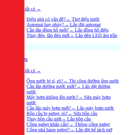
Xem tất cả →
Điện nhà có vấn đề?
→
Thợ điện nước
Aptomat hay nhảy?
→
Lắp đặt aptomat
Cần lắp đồng hồ mới?
→
Lắp đồng hồ điện
Thay đèn, lắp đèn mới
→
Lắp đèn LED âm trần
Nước
Xem tất cả →
Ống nước bị rỉ, rò?
→
Thi công đường ống nước
Cần lắp đường nước mới?
→
Lắp đặt đường
nước
Máy bơm không lên nước?
→
Sửa máy bơm
nước
Cần lắp máy bơm mới?
→
Lắp máy bơm nước
Bồn cầu bị nghẹt, rò?
→
Sửa bồn cầu
Thay bồn cầu mới
→
Lắp bồn cầu
Cống nghẹt khẩn cấp!
→
Thông cống nghẹt
Cống nhà hàng nghẹt?
→
Lắp đặt bể tách mỡ