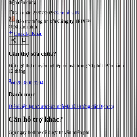
điện dân dụng
Cập nhật:
25/07/2026
Xem hồ sơ
Bảo trợ thông tin bởi
Công ty 1FIX™
Đã xác minh
Quay lại
Khác
Cần thợ sửa chữa?
Đội ngũ thợ chuyên nghiệp có mặt trong 30 phút. Bảo hành
12 tháng.
028 3890 9294
Danh mục
Điện
Điện lạnh
Nước
Sửa nhà
Mã lỗi
Hướng dẫn
Dịch vụ
Cần hỗ trợ
khác
?
Gọi ngay hotline để được tư vấn miễn phí