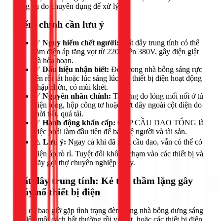
dụng cụ đo chuyên dụng để xử lý.
Điểm chính cần lưu ý
✅
Nguy hiểm chết người:
Mất dây trung tính có thể
làm điện áp tăng vọt từ 220V lên 380V, gây điện giật
và hỏa hoạn.
✅
Dấu hiệu nhận biết:
Đèn trong nhà bỗng sáng rực
lên rồi tắt hoặc lúc sáng lúc tối, thiết bị điện hoạt động
chập chờn, có mùi khét.
✅
Nguyên nhân chính:
Thường do lỏng mối nối ở tủ
điện tổng, hộp công tơ hoặc đứt dây ngoài cột điện do
thời tiết, quá tải.
✅
Hành động khẩn cấp:
CÚP CẦU DAO TỔNG là
việc phải làm đầu tiên để bảo vệ người và tài sản.
⚠️
Lưu ý:
Ngay cả khi đã ngắt cầu dao, vẫn có thể có
điện áp rò rỉ. Tuyệt đối không chạm vào các thiết bị và
hãy gọi thợ chuyên nghiệp ngay.
Mất dây trung tính: Kẻ thù thầm lặng gây
cháy nổ thiết bị điện
Bạn có bao giờ gặp tình trạng đèn trong nhà bỗng dưng sáng
rực lên một cách bất thường rồi vụt tắt, hoặc các thiết bị điện