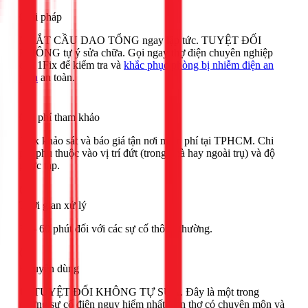
Giải pháp
NGẮT CẦU DAO TỔNG ngay lập tức. TUYỆT ĐỐI
KHÔNG tự ý sửa chữa. Gọi ngay thợ điện chuyên nghiệp
của 1Fix để kiểm tra và
khắc phục phòng bị nhiễm điện an
toàn
an toàn.
Chi phí tham khảo
1Fix khảo sát và báo giá tận nơi miễn phí tại TPHCM. Chi
phí phụ thuộc vào vị trí đứt (trong nhà hay ngoài trụ) và độ
phức tạp.
Thời gian xử lý
30 - 60 phút đối với các sự cố thông thường.
Khuyên dùng
🔴 TUYỆT ĐỐI KHÔNG TỰ SỬA. Đây là một trong
những sự cố điện nguy hiểm nhất, cần thợ có chuyên môn và