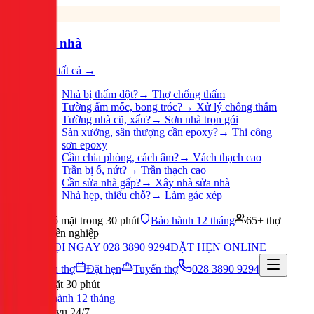
Sửa nhà
Xem tất cả →
Nhà bị thấm dột?
→
Thợ chống thấm
Tường ẩm mốc, bong tróc?
→
Xử lý chống thấm
Tường nhà cũ, xấu?
→
Sơn nhà trọn gói
Sàn xưởng, sân thượng cần epoxy?
→
Thi công
sơn epoxy
Cần chia phòng, cách âm?
→
Vách thạch cao
Trần bị ố, nứt?
→
Trần thạch cao
Cần sửa nhà gấp?
→
Xây nhà sửa nhà
Nhà hẹp, thiếu chỗ?
→
Làm gác xép
Có mặt trong 30 phút
Bảo hành 12 tháng
65+ thợ
chuyên nghiệp
GỌI NGAY 028 3890 9294
ĐẶT HẸN ONLINE
Tuyển thợ
Đặt hẹn
Tuyển thợ
028 3890 9294
Có mặt 30 phút
Bảo hành 12 tháng
Phục vụ 24/7