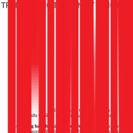
Gọi ngay 1Fix
. Đừng cố gắng tự mình kiểm tra hay
sửa chữa vì đây là sự cố phức tạp và cực kỳ nguy
hiểm.
Thông báo cho hàng xóm (nếu cần):
Nếu bạn nghi
ngờ nguyên nhân đến từ cột điện bên ngoài, hãy cảnh