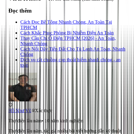
Đọc thêm
Cách Đục Bê Tông Nhanh Chóng, An Toàn Tại
TPHCM
Cách Khắc Phục Phòng Bị Nhiễm Điện An Toàn
Thay Cầu Chì Ổ Điện TPHCM [2026] - An Toàn,
Nhanh Chóng
Cách Nối Dây Tiếp Đất Cho Tủ Lạnh An Toàn, Nhanh
Chóng
Dịch vụ cắt chuồng cọp thoát hiểm nhanh chóng - an
toàn
Hồ Như Vũ
Xác thực
Thợ điện lâu năm
•
10
năm kinh nghiệm
Thợ điện lâu năm, tác giả nhiều bài viết hướng dẫn kỹ thuật