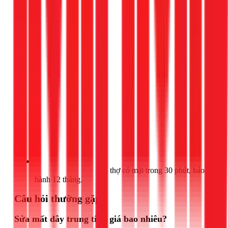
Gọi 028 3890 9294
— thợ có mặt trong 30 phút, bảo
hành 12 tháng.
Câu hỏi thường gặp
Sửa mất dây trung tính giá bao nhiêu?