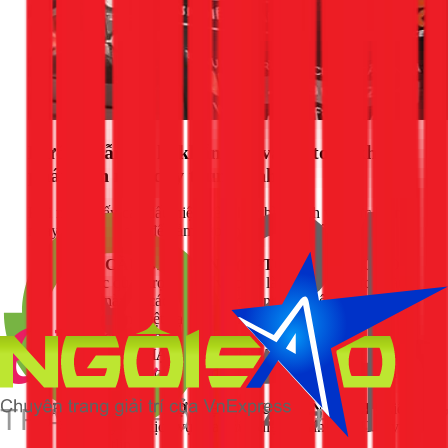
Hướng dẫn xử lý khẩn cấp và an toàn khi
phát hiện mất dây trung tính
Khi nhận thấy các dấu hiệu trên, hãy bình tĩnh và thực hiện
ngay các bước sau để đảm bảo an toàn tuyệt đối:
CÚP CẦU DAO TỔNG (APTOMAT TỔNG):
Đây
là việc quan trọng nhất và phải làm ngay lập tức. Hành
động này sẽ cách ly hoàn toàn nguồn điện vào nhà bạn,
ngăn chặn thiệt hại thêm cho các thiết bị và loại bỏ
nguy cơ điện giật.
KHÔNG CHẠM VÀO BẤT KỲ THIẾT BỊ ĐIỆN
NÀO:
Kể cả công tắc đèn. Hãy giữ khoảng cách an
toàn.
GỌI NGAY THỢ ĐIỆN CHUYÊN NGHIỆP:
Liên
hệ ngay với dịch vụ sửa chữa điện uy tín như 1Fix.vn
qua hotline