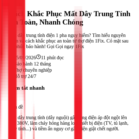
Khác
Cách Khắc Phục Mất Dây Trung Tính
An Toàn, Nhanh Chóng
Mất dây trung tính điện 1 pha nguy hiểm? Tìm hiểu nguyên
nhân và cách khắc phục an toàn từ thợ điện 1Fix. Có mặt sau
30 phút, bảo hành! Gọi Gọi ngay 1Fix
25/07/2026
11
phút đọc
Bảo hành 12 tháng
Thợ chuyên nghiệp
Hỗ trợ 24/7
Tóm tắt nhanh
Vấn đề
Mất dây trung tính (dây nguội) gây tăng điện áp đột ngột lên
gần 380V, làm cháy hỏng hàng loạt thiết bị điện (TV, tủ lạnh,
máy tính...) và tiềm ẩn nguy cơ gây điện giật chết người.