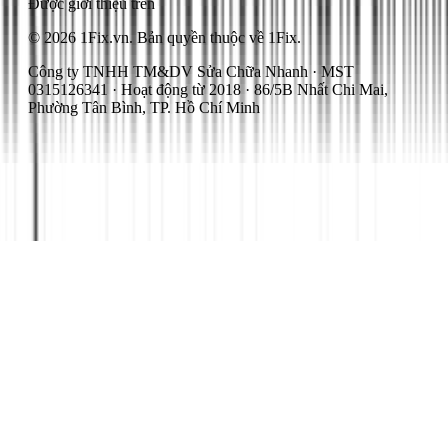
Được giới thiệu trên
© 2026 1Fix.vn. Bản quyền thuộc về 1Fix.
Công ty TNHH TM&DV Sửa Chữa Nhanh · MST
0315126341 · Hoạt động từ 2018 · 86/5B Nhất Chi Mai,
Phường Tân Bình, TP. Hồ Chí Minh