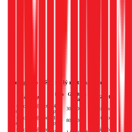
Gọi ngay 1Fix
Bảng giá đo kiểm, xử lý mất trung tính
Đơn
Giá tham
Hạng mục
Ghi chú
vị
khảo
Dò tìm chập điện đơn
45
300.000đ
Gói cơ bản
giản
phút
Dò tìm chập điện tổng
120
Kiểm tra toàn
800.000đ
quan
phút
tuyến
Dò tìm chập điện âm
Có máy dò