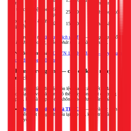
lần
1.500.000đ
tường
chuyên dụng
Dò tìm chập điện theo
60
250.000đ
Sau khi chọn gói
giờ
phút
Báo giá dò tìm & sửa
lần
150.000đ
Phí khảo sát
chập điện
Giá tham khảo từ
bảng giá dịch vụ 1Fix
— chốt giá tại chỗ
sau khi thợ khảo sát, không phát sinh ngoài xác nhận.
📋
Nguồn tham khảo:
QCVN 12:2014/BXD — Quy chuẩn
an toàn điện trong công trình
Nghi mất trung tính — cần đo kiểm ngay,
đừng chờ
Mất trung tính làm điện áp dồn lệch sang các thiết bị đang
cắm: tủ lạnh, tivi, máy lạnh có thể cháy đồng loạt chỉ trong
vài phút. Đây là lỗi phải đo, không đoán được bằng mắt.
Thợ điện nước tại nhà TPHCM
— đo và xác định
điểm mất trung tính, đấu lại tiếp địa, kiểm tra toàn
tuyến.