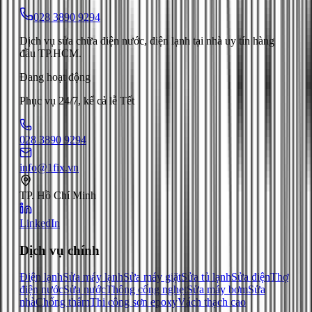
028 3890 9294
Dịch vụ sửa chữa điện nước, điện lạnh tại nhà uy tín hàng
đầu TP.HCM.
Đang hoạt động
Phục vụ 24/7, kể cả lễ Tết
028 3890 9294
info@1fix.vn
TP. Hồ Chí Minh
LinkedIn
Dịch vụ chính
Điện lạnh
Sửa máy lạnh
Sửa máy giặt
Sửa tủ lạnh
Sửa điện
Thợ
điện nước
Sửa nước
Thông cống nghẹt
Sửa máy bơm
Sửa
nhà
Chống thấm
Thi công sơn epoxy
Vách thạch cao