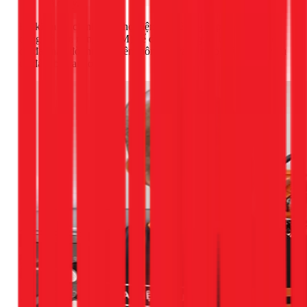
là cháy.
Để kiểm tra chính xác, thợ điện chuyên nghiệp sẽ sử dụng
đồng hồ vạn năng (VOM) để đo điện áp giữa các dây. Việc
đo đạc này đòi hỏi chuyên môn cao và trang bị bảo hộ đầy đủ
để đảm bảo an toàn.