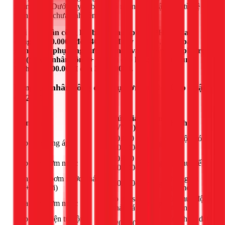
nhân công. Dưới đây là bảng giá nhân công cập nhật từ hệ
thống 1Fix, chưa tính tiền máy.
Chi phí nhân công lắp bơm tăng áp tại TPHCM dao
động từ 300.000đ đến 400.000đ tùy độ khó, chưa bao
gồm vật tư phụ (ống nước, co nối, van). Tổng chi phí trọn
gói (máy + nhân công + vật tư) cho hộ gia đình trung
bình từ 1.500.000đ đến 3.500.000đ.
Bảng giá nhân công dịch vụ bơm nước (Cập nhật
02/2026)
Mức giá
Đơn
Hạng mục
Ghi chú
(VNĐ)
vị
300.000 –
Tùy độ khó
Lắp bơm tăng áp
công
400.000đ
vị trí
300.000 –
Lắp máy bơm nước
công
Tùy thực tế
400.000đ
Thay máy bơm nước (tháo
Chưa gồm
250.000đ
công
cũ + lắp mới)
máy mới
Báo giá sau
Tùy mức độ
Sửa máy bơm nước
công
khảo sát
hư hỏng
Lắp phao điện tự động
Tùy chiều dài
Từ 200.000đ
công