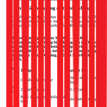
Có nên tự lắp bơm tăng áp tại nhà không?
Câu trả lời ngắn:
có thể
, nếu bạn có kinh nghiệm cơ bản về
điện nước. Nhưng hầu hết các trường hợp tôi gặp, khách tự
lắp rồi gọi lại vì máy kêu to, nước không đều, hoặc rò rỉ tại
mối nối.
Tự lắp bơm tăng áp tiết kiệm 300.000đ – 400.000đ tiền
nhân công, nhưng cần trang bị cờ-lê ống, keo ren Teflon,
và kiến thức về chiều quay bơm. Nếu lắp sai chiều nước
hoặc không xiết kỹ mối ren, bơm sẽ chạy không tải — gây
cháy cuộn dây trong 3-6 tháng, thiệt hại 1-3 triệu tiền
máy mới.
Tiêu
Tự lắp
Gọi thợ 1Fix
chí
+300K-400K nhân
Chi phí
Chỉ tiền máy + vật tư
công
Thời
2-4 giờ (lần đầu)
60-120 phút
gian
Rò rỉ, lắp sai chiều, không bảo
Rủi ro
Bảo hành 12 tháng
hành
Phù