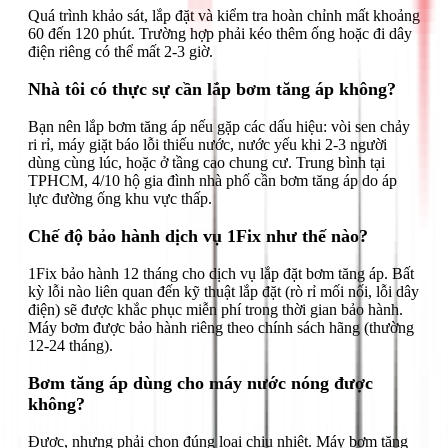
Quá trình khảo sát, lắp đặt và kiểm tra hoàn chỉnh mất khoảng
60 đến 120 phút. Trường hợp phải kéo thêm ống hoặc đi dây
điện riêng có thể mất 2-3 giờ.
Nhà tôi có thực sự cần lắp bơm tăng áp không?
Bạn nên lắp bơm tăng áp nếu gặp các dấu hiệu: vòi sen chảy
ri rỉ, máy giặt báo lỗi thiếu nước, nước yếu khi 2-3 người
dùng cùng lúc, hoặc ở tầng cao chung cư. Trung bình tại
TPHCM, 4/10 hộ gia đình nhà phố cần bơm tăng áp do áp
lực đường ống khu vực thấp.
Chế độ bảo hành dịch vụ 1Fix như thế nào?
1Fix bảo hành 12 tháng cho dịch vụ lắp đặt bơm tăng áp. Bất
kỳ lỗi nào liên quan đến kỹ thuật lắp đặt (rò rỉ mối nối, lỗi dây
điện) sẽ được khắc phục miễn phí trong thời gian bảo hành.
Máy bơm được bảo hành riêng theo chính sách hãng (thường
12-24 tháng).
Bơm tăng áp dùng cho máy nước nóng được
không?
Được, nhưng phải chọn đúng loại chịu nhiệt. Máy bơm tăng