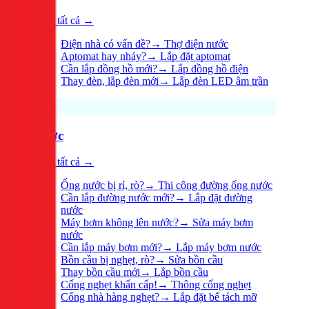
Xem tất cả →
Điện nhà có vấn đề?
→
Thợ điện nước
Aptomat hay nhảy?
→
Lắp đặt aptomat
Cần lắp đồng hồ mới?
→
Lắp đồng hồ điện
Thay đèn, lắp đèn mới
→
Lắp đèn LED âm trần
Nước
Xem tất cả →
Ống nước bị rỉ, rò?
→
Thi công đường ống nước
Cần lắp đường nước mới?
→
Lắp đặt đường
nước
Máy bơm không lên nước?
→
Sửa máy bơm
nước
Cần lắp máy bơm mới?
→
Lắp máy bơm nước
Bồn cầu bị nghẹt, rò?
→
Sửa bồn cầu
Thay bồn cầu mới
→
Lắp bồn cầu
Cống nghẹt khẩn cấp!
→
Thông cống nghẹt
Cống nhà hàng nghẹt?
→
Lắp đặt bể tách mỡ