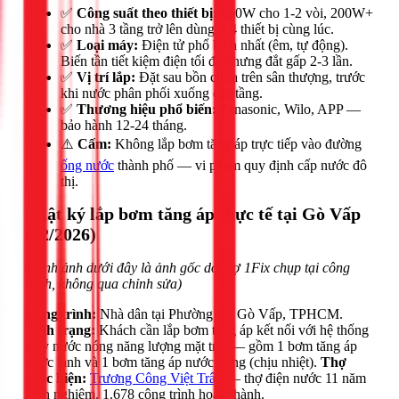
✅
Công suất theo thiết bị:
100W cho 1-2 vòi, 200W+
cho nhà 3 tầng trở lên dùng 3-4 thiết bị cùng lúc.
✅
Loại máy:
Điện tử phổ biến nhất (êm, tự động).
Biến tần tiết kiệm điện tối đa nhưng đắt gấp 2-3 lần.
✅
Vị trí lắp:
Đặt sau bồn chứa trên sân thượng, trước
khi nước phân phối xuống các tầng.
✅
Thương hiệu phổ biến:
Panasonic, Wilo, APP —
bảo hành 12-24 tháng.
⚠️
Cấm:
Không lắp bơm tăng áp trực tiếp vào đường
ống nước
thành phố — vi phạm quy định cấp nước đô
thị.
Nhật ký lắp bơm tăng áp thực tế tại Gò Vấp
(02/2026)
(Hình ảnh dưới đây là ảnh gốc do thợ 1Fix chụp tại công
trình, không qua chỉnh sửa)
Công trình:
Nhà dân tại Phường 11, Gò Vấp, TPHCM.
Tình trạng:
Khách cần lắp bơm tăng áp kết nối với hệ thống
máy nước nóng năng lượng mặt trời — gồm 1 bơm tăng áp
nước lạnh và 1 bơm tăng áp nước nóng (chịu nhiệt).
Thợ
thực hiện:
Trương Công Việt Trân
— thợ điện nước 11 năm
kinh nghiệm, 1.678 công trình hoàn thành.