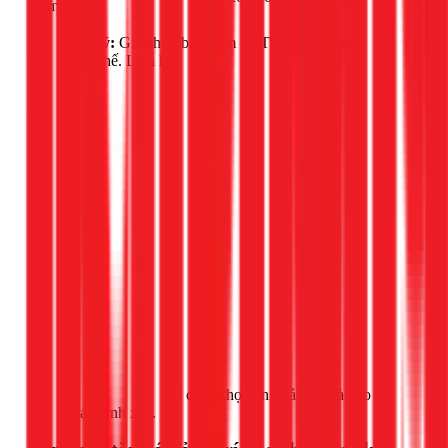
bơm nước
dây
Lưu ý:
Giá chưa bao gồm VAT 10% và vật tư
thay thế. Liên hệ
Gọi ngay 1Fix
để được thợ đến khảo sát và báo
giá chính xác.