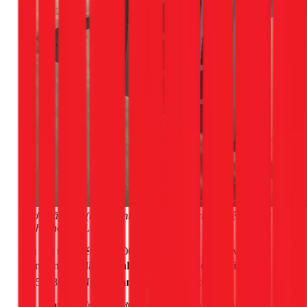
2 bơm tăng áp (nước lạnh + nước nóng chịu nhiệt) đã kết nối
với hệ thống NLMT.
Chi phí thực tế:
7.300.000đ (gồm 2 máy bơm + vật tư +
nhân công lắp đặt) |
Đánh giá:
⭐ 5/5
Mã công trình:
#595898047 |
Ngày hoàn thành:
10/02/2026
Lưu ý:
Trường hợp này chi phí cao hơn trung