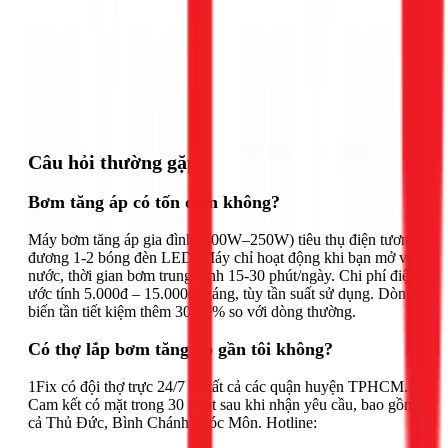
Gọi ngay 1Fix
Câu hỏi thường gặp
Bơm tăng áp có tốn điện không?
Máy bơm tăng áp gia đình (100W–250W) tiêu thụ điện tương
đương 1-2 bóng đèn LED. Máy chỉ hoạt động khi bạn mở vòi
nước, thời gian bơm trung bình 15-30 phút/ngày. Chi phí điện
ước tính 5.000đ – 15.000đ/tháng, tùy tần suất sử dụng. Dòng
biến tần tiết kiệm thêm 30-50% so với dòng thường.
Có thợ lắp bơm tăng áp gần tôi không?
1Fix có đội thợ trực 24/7 tại tất cả các quận huyện TPHCM.
Cam kết có mặt trong 30 phút sau khi nhận yêu cầu, bao gồm
cả Thủ Đức, Bình Chánh, Hóc Môn. Hotline: