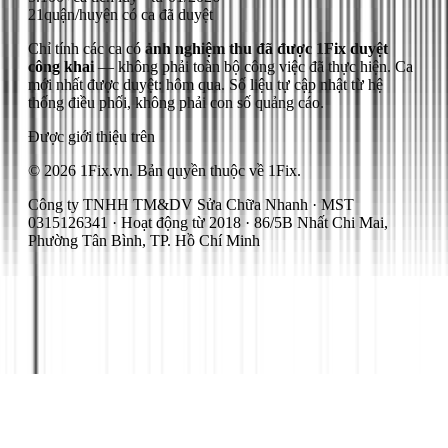
21
quận/huyện có ca đã duyệt
Chỉ tính các ca có
ảnh nghiệm thu đã được 1Fix duyệt
công khai
— không phải toàn bộ công việc đã thực hiện.
Ca
mới nhất được duyệt: hôm qua.
Số liệu tự cập nhật từ hệ
thống điều phối, không phải con số quảng cáo.
Được giới thiệu trên
© 2026 1Fix.vn. Bản quyền thuộc về 1Fix.
Công ty TNHH TM&DV Sửa Chữa Nhanh · MST
0315126341 · Hoạt động từ 2018 · 86/5B Nhất Chi Mai,
Phường Tân Bình, TP. Hồ Chí Minh