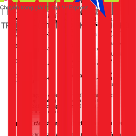
Bảng chọn công suất theo quy mô nhà
Công suất
Cột áp
Số thiết bị
Quy mô nhà
khuyến
tối
Mẫu gợi ý
đồng thời
nghị
thiểu
Nhà trệt, 1-2
100W –
Wilo PB-
1-2
9m
người
130W
088EA
Panasonic
Nhà 2 tầng,
130W –
2-3
10m
A-
3-4 người
200W
130JACK
Nhà 3 tầng,
200W –
APP JA-
3-4
12m
4-5 người
250W
200
Wilo
Nhà >3 tầng
250W+ hoặc
4+
15m+
MHIL-
hoặc biệt thự
biến tần
series
Mẹo thợ:
Đo chiều cao từ vị trí lắp bơm đến vòi
sen tầng cao nhất (tính theo mét). Nhân kết quả
với 1.2 để có cột áp an toàn. Ví dụ: nhà 3 tầng
cao 10m → chọn cột áp ≥12m.
Lắp bơm tăng áp gia đình giá bao nhiêu tiền?
Chi phí lắp bơm tăng áp gồm 2 phần: tiền máy bơm và tiền