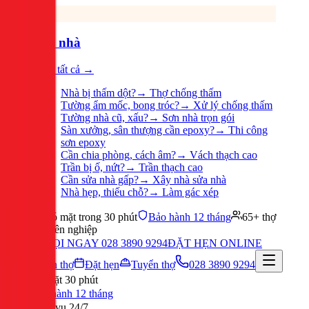
Sửa nhà
Xem tất cả →
Nhà bị thấm dột?
→
Thợ chống thấm
Tường ẩm mốc, bong tróc?
→
Xử lý chống thấm
Tường nhà cũ, xấu?
→
Sơn nhà trọn gói
Sàn xưởng, sân thượng cần epoxy?
→
Thi công
sơn epoxy
Cần chia phòng, cách âm?
→
Vách thạch cao
Trần bị ố, nứt?
→
Trần thạch cao
Cần sửa nhà gấp?
→
Xây nhà sửa nhà
Nhà hẹp, thiếu chỗ?
→
Làm gác xép
Có mặt trong 30 phút
Bảo hành 12 tháng
65+ thợ
chuyên nghiệp
GỌI NGAY 028 3890 9294
ĐẶT HẸN ONLINE
Tuyển thợ
Đặt hẹn
Tuyển thợ
028 3890 9294
Có mặt 30 phút
Bảo hành 12 tháng
Phục vụ 24/7