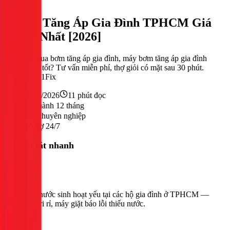
Nước
Bơm Tăng Áp Gia Đình TPHCM Giá
Mới Nhất [2026]
Chọn mua bơm tăng áp gia đình, máy bơm tăng áp gia đình
loại nào tốt? Tư vấn miễn phí, thợ giỏi có mặt sau 30 phút.
Liên hệ 1Fix
26/03/2026
11
phút đọc
Bảo hành 12 tháng
Thợ chuyên nghiệp
Hỗ trợ 24/7
Tóm tắt nhanh
Vấn đề
Áp lực nước sinh hoạt yếu tại các hộ gia đình ở TPHCM —
vòi sen ri rỉ, máy giặt báo lỗi thiếu nước.