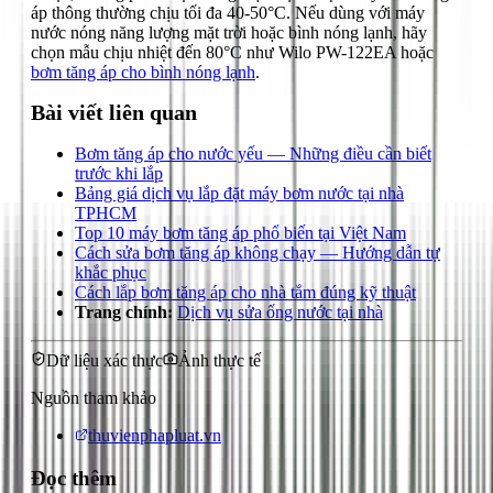
áp thông thường chịu tối đa 40-50°C. Nếu dùng với máy
nước nóng năng lượng mặt trời hoặc bình nóng lạnh, hãy
chọn mẫu chịu nhiệt đến 80°C như Wilo PW-122EA hoặc
bơm tăng áp cho bình nóng lạnh
.
Bài viết liên quan
Bơm tăng áp cho nước yếu — Những điều cần biết
trước khi lắp
Bảng giá dịch vụ lắp đặt máy bơm nước tại nhà
TPHCM
Top 10 máy bơm tăng áp phổ biến tại Việt Nam
Cách sửa bơm tăng áp không chạy — Hướng dẫn tự
khắc phục
Cách lắp bơm tăng áp cho nhà tắm đúng kỹ thuật
Trang chính:
Dịch vụ sửa ống nước tại nhà
Dữ liệu xác thực
Ảnh thực tế
Nguồn tham khảo
thuvienphapluat.vn
Đọc thêm