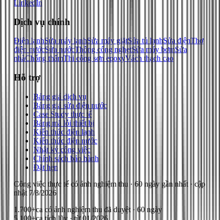
LinkedIn
Dịch vụ chính
Điện lạnh
Sửa máy lạnh
Sửa máy giặt
Sửa tủ lạnh
Sửa điện
Thợ
điện nước
Sửa nước
Thông cống nghẹt
Sửa máy bơm
Sửa
nhà
Chống thấm
Thi công sơn epoxy
Vách thạch cao
Hỗ trợ
Bảng giá dịch vụ
Bảng giá sửa điện nước
Case Study thực tế
Bảng mã lỗi thiết bị
Kiến thức điện lạnh
Kiến thức điện nước
Nhật ký công việc
Chính sách bảo hành
Đặt hẹn
Công việc thực tế có ảnh nghiệm thu
· 60 ngày gần nhất
· cập
nhật
7/8/2026
1.700+
ca có ảnh nghiệm thu đã duyệt · 60 ngày
5.100+
ca tích lũy · từ 01/2026