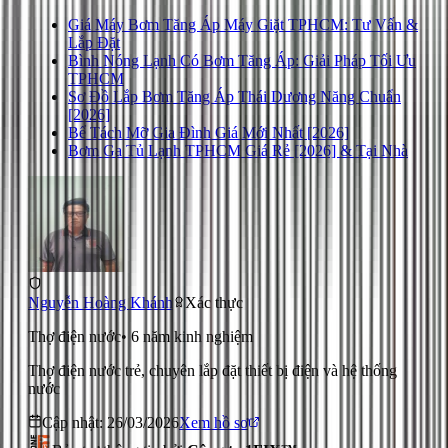
Giá Máy Bơm Tăng Áp Máy Giặt TPHCM: Tư Vấn &
Lắp Đặt
Bình Nóng Lạnh Có Bơm Tăng Áp: Giải Pháp Tối Ưu
TPHCM
Sơ Đồ Lắp Bơm Tăng Áp Thái Dương Năng Chuẩn
[2026]
Bể Tách Mỡ Gia Đình Giá Mới Nhất [2026]
Bơm Ga Tủ Lạnh TPHCM Giá Rẻ [2026] & Tại Nhà
Nguyễn Hoàng Khánh
Xác thực
Thợ điện nước
•
6
năm kinh nghiệm
Thợ điện nước trẻ, chuyên lắp đặt thiết bị điện và hệ thống
nước
Cập nhật:
26/03/2026
Xem hồ sơ