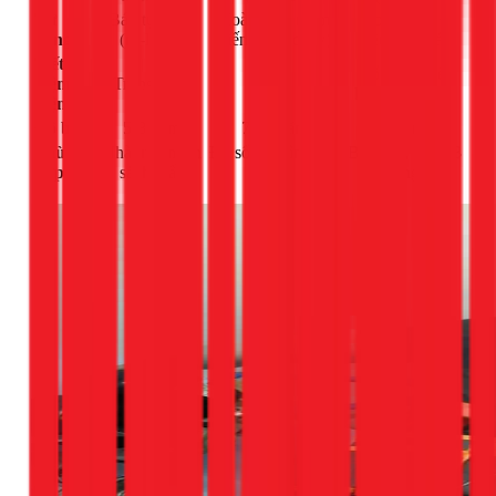
Tự
Bán tự động
Hoàn toàn (cảm
Hoàn toàn +
động
(rơ-le cơ)
biến dòng chảy)
điều chỉnh áp
Tiết
Tốt nhất (tiết
kiệm
Trung bình
Tốt
kiệm 30-50%)
điện
Độ bền
5-8 năm
7-10 năm
10-15 năm
Phù
Nhà trệt, ngân
Đa số gia đình 2-3
Biệt thự, nhà >3
hợp
sách thấp
tầng
tầng