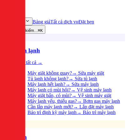
Bảng giá
Tất cả dịch vụ
Đặt hẹn
Dịch vụ
Tìm kiếm...
⌘K
Điện lạnh
Xem tất cả →
Máy giặt không quay?
→
Sửa máy giặt
Tủ lạnh không lạnh?
→
Sửa tủ lạnh
Máy lạnh hết lạnh?
→
Sửa máy lạnh
Máy lạnh có mùi hôi?
→
Vệ sinh máy lạnh
Máy giặt bẩn, có mùi?
→
Vệ sinh máy giặt
Máy lạnh yếu, thiếu gas?
→
Bơm gas máy lạnh
Cần lắp máy lạnh mới?
→
Lắp đặt máy lạnh
Bảo trì định kỳ máy lạnh
→
Bảo trì máy lạnh
Điện