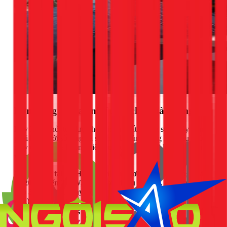
Bơm tăng áp bao nhiêu W cho nhà 3 tầng?
Đây là câu hỏi tôi được hỏi nhiều nhất. Công suất máy bơm
phải khớp với số tầng và số thiết bị dùng cùng lúc, nếu không
máy quá yếu sẽ không hiệu quả, quá mạnh lại lãng phí điện
và có thể làm bể ống.
Nhà 3 tầng tại TPHCM cần máy bơm tăng áp công suất
từ 200W đến 250W, cột áp tối thiểu 12 mét, đủ cấp nước
cho 3-4 thiết bị chạy đồng thời (vòi sen, máy giặt, bồn
rửa). Các mẫu phổ biến: APP JA-200 hoặc Wilo PB-
201EA, giá khoảng 1.800.000đ – 2.500.000đ.