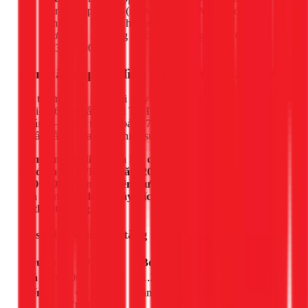
bình vì lắp 2 bơm (nước lạnh + nước nóng chịu
nhiệt) kết hợp với hệ thống NLMT. Chi phí lắp 1
bơm tăng áp thông thường dao động 1.500.000đ
– 3.500.000đ.
Bơm tăng áp gia đình loại nào tốt nhất 2026?
Thị trường hiện có 3 loại máy bơm tăng áp chính. Với kinh
nghiệm 6 năm lắp đặt tại TPHCM, tôi — Nguyễn Hoàng
Khánh — nhận thấy khoảng 70% gia đình chọn loại điện tử
vì cân bằng giữa giá và hiệu suất. Dưới đây là so sánh chi tiết.
Bơm tăng áp điện tử là lựa chọn phù hợp nhất cho đa số
gia đình tại TPHCM năm 2026, với giá từ 1.200.000đ đến
2.500.000đ, vận hành êm dưới 35dB, tự động hoàn toàn
qua cảm biến dòng chảy, kích thước nhỏ gọn lắp vừa hộp
kỹ thuật chung cư.
So sánh 3 loại bơm tăng áp
Tiêu chí
Bơm cơ
Bơm điện tử
Bơm biến tần
Giá máy
800K – 1.5M
1.2M – 2.5M
3M – 4.5M
Tiếng
Có tiếng
Gần như im lặng
Siêu êm
ồn
"tạch tạch"
(<35dB)
(<30dB)