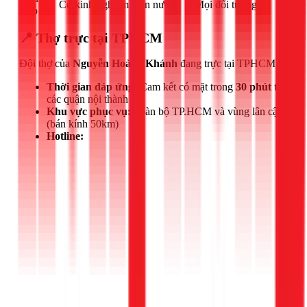
Có kinh nghiệm điện nước
Mọi đối tượng
hợp
📍 Thợ trực tại TPHCM
Đội thợ của
Nguyễn Hoàng Khánh
đang trực tại TPHCM.
Thời gian đáp ứng:
Cam kết có mặt trong
30 phút
tại
các quận nội thành
Khu vực phục vụ:
Toàn bộ TP.HCM và vùng lân cận
(bán kính 50km)
Hotline: