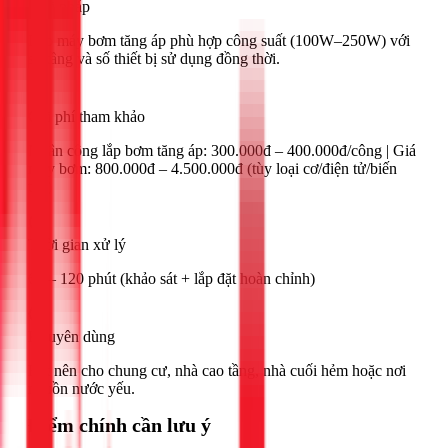
Giải pháp
Lắp máy bơm tăng áp phù hợp công suất (100W–250W) với
số tầng và số thiết bị sử dụng đồng thời.
Chi phí tham khảo
Nhân công lắp bơm tăng áp: 300.000đ – 400.000đ/công | Giá
máy bơm: 800.000đ – 4.500.000đ (tùy loại cơ/điện tử/biến
tần)
Thời gian xử lý
60 – 120 phút (khảo sát + lắp đặt hoàn chỉnh)
Khuyên dùng
Rất nên cho chung cư, nhà cao tầng, nhà cuối hẻm hoặc nơi
nguồn nước yếu.
Điểm chính cần lưu ý