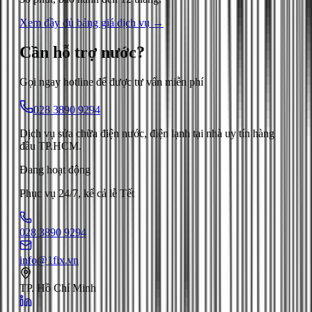
Xem đầy đủ bảng giá dịch vụ →
Cần hỗ trợ
nước
?
Gọi ngay hotline để được tư vấn miễn phí
028 3890 9294
Dịch vụ sửa chữa điện nước, điện lạnh tại nhà uy tín hàng
đầu TP.HCM.
Đang hoạt động
Phục vụ 24/7, kể cả lễ Tết
028 3890 9294
info@1fix.vn
TP. Hồ Chí Minh