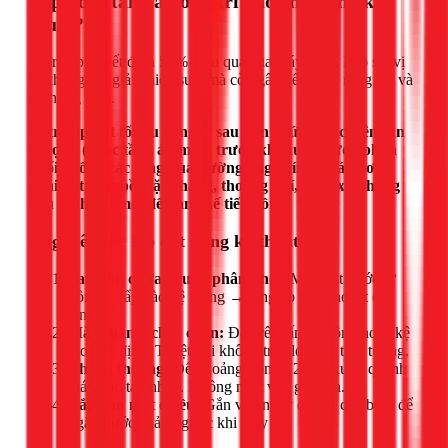
Lắp bơm tăng áp ở vị trí nào cho đúng kỹ
thuật?
Vị trí lắp quyết định 50% hiệu quả của máy bơm. Lắp sai vị
trí không chỉ giảm hiệu suất mà còn gây tiếng ồn, rung lắc và
hư hỏng sớm.
Vị trí lắp đặt tối ưu là ngay sau bồn chứa nước trên sân
thượng (hoặc tầng áp mái), trước khi nước được phân
phối xuống các tầng qua đường ống chính. Máy bơm
phải đặt trên bề mặt phẳng, thoáng khí, cách xa phòng
ngủ ít nhất 3 mét để hạn chế tiếng ồn.
4 nguyên tắc lắp đặt đúng kỹ thuật
Sau bồn chứa, trước phân phối:
Máy hút nước từ
bồn → đẩy vào hệ thống → tăng áp đều cho tất cả
tầng.
Mặt phẳng, chắc chắn:
Đặt trên tấm bê tông hoặc kệ
inox cố định. Tuyệt đối không treo lơ lửng trên tường.
Thông thoáng:
Để khoảng trống ≥20cm xung quanh
máy cho tản nhiệt. Không nhét vào góc kín.
Lắp van một chiều:
Gắn van ngay đầu ra của bơm để
ngăn nước chảy ngược khi máy tắt.