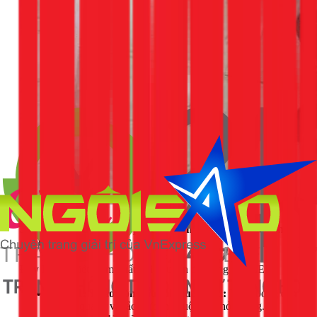
3.2. Cách Đấu Đèn Tuýp LED (Tận dụng máng huỳnh
quang cũ)
Đây là cách tiết kiệm nhất khi chuyển đổi sang đèn LED.
Bước 1: Tháo bóng huỳnh quang cũ:
Tháo bóng đèn
huỳnh quang và tắc te (con chuột) ra khỏi máng.