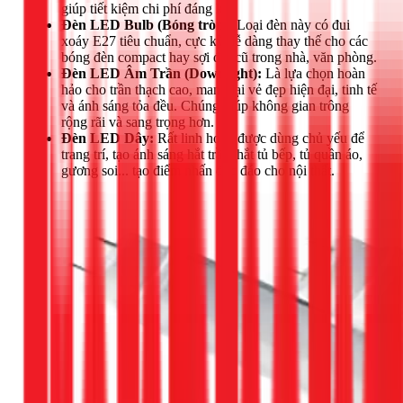
giúp tiết kiệm chi phí đáng kể.
Đèn LED Bulb (Bóng tròn):
Loại đèn này có đui
xoáy E27 tiêu chuẩn, cực kỳ dễ dàng thay thế cho các
bóng đèn compact hay sợi đốt cũ trong nhà, văn phòng.
Đèn LED Âm Trần (Downlight):
Là lựa chọn hoàn
hảo cho trần thạch cao, mang lại vẻ đẹp hiện đại, tinh tế
và ánh sáng tỏa đều. Chúng giúp không gian trông
rộng rãi và sang trọng hơn.
Đèn LED Dây:
Rất linh hoạt, được dùng chủ yếu để
trang trí, tạo ánh sáng hắt trần, hắt tủ bếp, tủ quần áo,
gương soi... tạo điểm nhấn độc đáo cho nội thất.