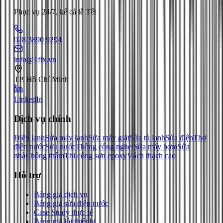
Phục vụ 24/7, kể cả lễ Tết
028 3890 9294
info@1fix.vn
TP. Hồ Chí Minh
LinkedIn
Dịch vụ chính
Điện lạnh
Sửa máy lạnh
Sửa máy giặt
Sửa tủ lạnh
Sửa điện
Thợ
điện nước
Sửa nước
Thông cống nghẹt
Sửa máy bơm
Sửa
nhà
Chống thấm
Thi công sơn epoxy
Vách thạch cao
Hỗ trợ
Bảng giá dịch vụ
Bảng giá sửa điện nước
Case Study thực tế
Bảng mã lỗi thiết bị