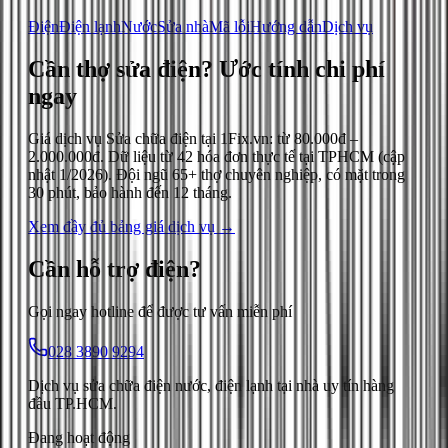
Điện
Điện lạnh
Nước
Sửa nhà
Mã lỗi
Hướng dẫn
Dịch vụ
Cần thợ sửa điện?
Ước tính chi phí
ngay
Giá dịch vụ
Sửa chữa điện
tại 1Fix.vn: từ
80.000đ
–
2.000.000đ
. Dữ liệu từ
42
hóa đơn thực tế tại TPHCM (cập
nhật
1/2026
). Đội ngũ 65+ thợ chuyên nghiệp, có mặt trong
30 phút, bảo hành đến 12 tháng.
Xem đầy đủ bảng giá dịch vụ →
Cần hỗ trợ
điện
?
Gọi ngay hotline để được tư vấn miễn phí
028 3890 9294
Dịch vụ sửa chữa điện nước, điện lạnh tại nhà uy tín hàng
đầu TP.HCM.
Đang hoạt động