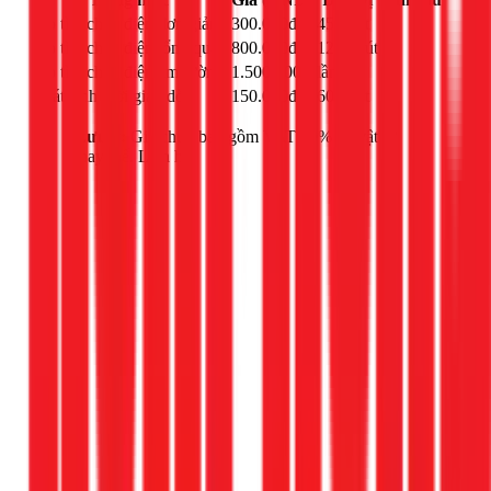
Dò tìm chập điện đơn giản
300.000đ
45 phút
-
Dò tìm chập điện tổng quan
800.000đ
120 phút
-
Dò tìm chập điện âm tường
1.500.000đ
lần
-
Phát sinh thời gian dò
150.000đ
60 phút
-
Lưu ý:
Giá chưa bao gồm VAT 10% và vật tư
thay thế. Liên hệ