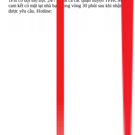
1Fix có đội thợ trực 24/7 tại tất cả các quận huyện TPHCM,
cam kết có mặt tại nhà bạn trong vòng 30 phút sau khi nhận
được yêu cầu. Hotline: