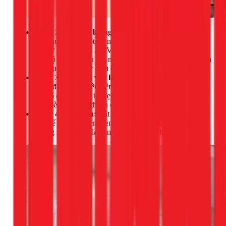
Bước 2: Đấu nối bộ nguồn (Driver):
Đèn LED âm
trần thường có một bộ nguồn đi kèm. Bạn cần đấu 2
dây từ nguồn điện 220V của gia đình vào phần
INPUT
của bộ nguồn. Sau đó, nối giắc cắm ở phần
của
OUTPUT
bộ nguồn vào giắc cắm của đèn.
Bước 3: Lắp đèn vào lỗ:
Bóp 2 tai kẹp lò xo ở bên
hông đèn hướng lên trên, sau đó nhẹ nhàng đẩy đèn
vào lỗ đã khoét. 2 tai kẹp sẽ tự động bung ra và giữ
chặt đèn vào trần thạch cao.
Bước 4: Kiểm tra:
Bật lại cầu dao tổng và công tắc
đèn để kiểm tra xem đèn có sáng không. Đèn sáng đều,
không nhấp nháy là bạn đã lắp đặt thành công.