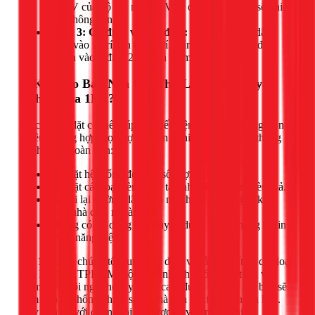
ra 12V của bộ đổi nguồn. Việc đấu ngược cực sẽ khiến
đèn không sáng.
Bước 3: Cố định và cấp điện:
Dán hoặc nẹp dây
LED vào vị trí cần trang trí. Cắm phích của bộ đổi
nguồn vào ổ điện 220V và kiểm tra.
4. Khi Nào Bạn Nên Gọi Thợ Lắp Đèn Chuyên
Nghiệp của 1Fix?
Việc tự lắp đặt có thể giúp bạn tiết kiệm chi phí, nhưng trong
nhiều trường hợp, gọi thợ chuyên nghiệp là lựa chọn thông
minh và an toàn hơn:
Lắp đặt hệ thống đèn với số lượng lớn.
Lắp đặt các loại đèn phức tạp như đèn chùm, đèn thả.
Cần đi lại đường dây điện mới hoặc lắp ở vị trí khó
(trần nhà cao, ngoài trời).
Không có đủ dụng cụ chuyên dụng hoặc không tự tin
về kỹ năng điện.
Tại 1Fix.vn, chúng tôi cung cấp dịch vụ lắp đặt tất cả các loại
đèn LED tại TPHCM một cách nhanh chóng, an toàn và
thẩm mỹ. Đội ngũ thợ tay nghề cao, được đào tạo bài bản sẽ
đảm bảo hệ thống chiếu sáng nhà bạn hoạt động hoàn hảo.
Hãy liên hệ với chúng tôi để được tư vấn miễn phí!