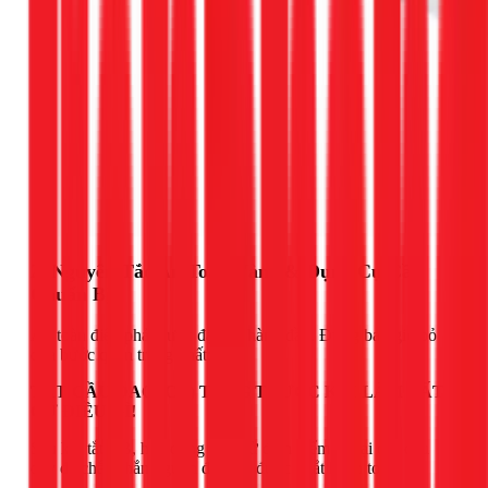
2. Nguyên Tắc An Toàn Vàng & Dụng Cụ Cần
Chuẩn Bị
An toàn điện phải được đặt lên hàng đầu. Đừng bao giờ bỏ
qua bước quan trọng nhất:
TẮT CẦU DAO (CB) TỔNG TRƯỚC KHI LÀM BẤT
CỨ ĐIỀU GÌ!
Sau khi tắt CB, hãy dùng bút thử điện kiểm tra lại các đầu
dây để chắc chắn nguồn điện đã được ngắt hoàn toàn.