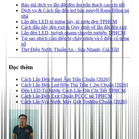
Báo giá dịch vụ lắp đặt đèn âm trần thạch cao chi tiết
Dịch vụ & Cách lắp đèn led bán nguyệt Rạng Đông tại
nhà
Lắp đèn LED tủ trưng bày, tủ rượu đẹp TPHCM
Cách đấu dây đèn exit & Quy định về lắp đặt đèn exit
Lắp đèn LED, huỳnh quang chuyên nghiệp TPHCM
Tại sao phích cắm điện bị chảy nhựa và ổ điện có tiếng
nổ
Thợ Điện Nước Thuận An - Sửa Nhanh, Giá Tốt!
Đọc thêm
Cách Lắp Đèn Panel Âm Trần Chuẩn [2026]
Cách Lắp Đèn Led Hộp Thả Trần 1 2m Chuẩn [2026]
Đèn LED Tủ Rượu: Cách Lắp Đặt Chi Tiết TPHCM
Cách Lắp Đèn Exit Chuẩn PCCC tại TPHCM
Cách Lắp Vòi Nước Máy Giặt Toshiba Chuẩn [2026]