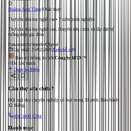
Hoàng Anh Tùng
Xác thực
Thợ sửa nhà tay nghề cao
•
7
năm kinh nghiệm
Thợ sửa nhà tay nghề cao, chuyên sửa chữa và lắp đặt hệ
thống điện gia đình
Panasonic
Schneider
Clipsal
Cập nhật:
25/02/2026
Xem hồ sơ
Bảo trợ thông tin bởi
Công ty 1FIX™
Đã xác minh
Quay lại
Điện
Cần thợ sửa chữa?
Đội ngũ thợ chuyên nghiệp có mặt trong 30 phút. Bảo hành
12 tháng.
028 3890 9294
Danh mục