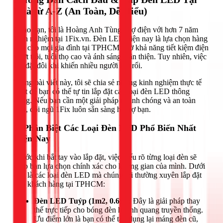
Nhà từ A-Z (An Toàn, Dễ Hiểu)
Chào bạn, tôi là Hoàng Anh Tùng, thợ điện với hơn 7 năm
kinh nghiệm tại 1Fix.vn. Đèn LED hiện nay là lựa chọn hàng
đầu cho mọi gia đình tại TPHCM nhờ khả năng tiết kiệm điện
vượt trội, tuổi thọ cao và ánh sáng thân thiện. Tuy nhiên, việc
lắp đặt đôi khi khiến nhiều người bối rối.
Trong bài viết này, tôi sẽ chia sẻ những kinh nghiệm thực tế
nhất để bạn có thể tự tin lắp đặt các loại đèn LED thông
dụng. Nếu bạn cần một giải pháp nhanh chóng và an toàn
hơn, đội ngũ 1Fix luôn sẵn sàng hỗ trợ bạn.
1. Phân Biệt Các Loại Đèn LED Phổ Biến Nhất
Hiện Nay
Trước khi bắt tay vào lắp đặt, việc hiểu rõ từng loại đèn sẽ
giúp bạn lựa chọn chính xác cho không gian của mình. Dưới
đây là các loại đèn LED mà chúng tôi thường xuyên lắp đặt
cho khách hàng tại TPHCM:
Đèn LED Tuýp (1m2, 0.6m):
Đây là giải pháp thay
thế trực tiếp cho bóng đèn huỳnh quang truyền thống.
Ưu điểm lớn là bạn có thể tận dụng lại máng đèn cũ,