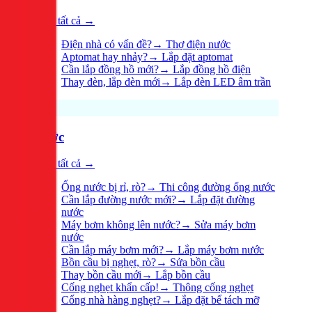
Xem tất cả →
Điện nhà có vấn đề?
→
Thợ điện nước
Aptomat hay nhảy?
→
Lắp đặt aptomat
Cần lắp đồng hồ mới?
→
Lắp đồng hồ điện
Thay đèn, lắp đèn mới
→
Lắp đèn LED âm trần
Nước
Xem tất cả →
Ống nước bị rỉ, rò?
→
Thi công đường ống nước
Cần lắp đường nước mới?
→
Lắp đặt đường
nước
Máy bơm không lên nước?
→
Sửa máy bơm
nước
Cần lắp máy bơm mới?
→
Lắp máy bơm nước
Bồn cầu bị nghẹt, rò?
→
Sửa bồn cầu
Thay bồn cầu mới
→
Lắp bồn cầu
Cống nghẹt khẩn cấp!
→
Thông cống nghẹt
Cống nhà hàng nghẹt?
→
Lắp đặt bể tách mỡ