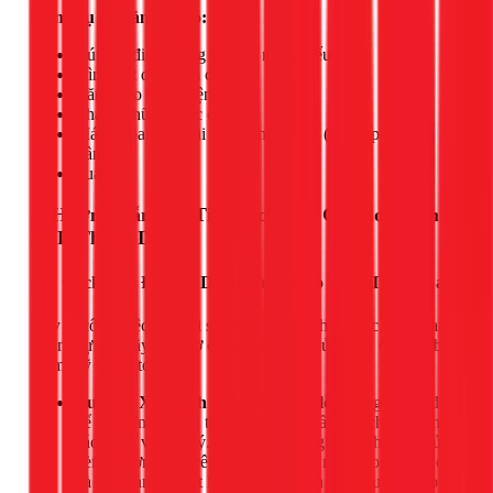
Dụng cụ cơ bản cần có:
Bút thử điện, đồng hồ vạn năng (nếu có).
Kìm tuốt dây, kìm cắt.
Băng keo cách điện.
Thang chữ A chắc chắn.
Máy khoan và mũi khoét thạch cao (nếu lắp đèn âm
trần).
Tua vít.
3. Hướng Dẫn Chi Tiết Cách Lắp Các Loại Đèn
LED Thông Dụng
3.1. Cách Lắp Đèn LED Âm Trần Cho Trần Thạch Cao
Đây là công việc đòi hỏi sự khéo léo và chính xác. Nếu bạn
không tự tin, hãy gọi thợ chuyên nghiệp của 1Fix để đảm bảo
thẩm mỹ và an toàn.
Bước 1: Xác định vị trí và khoét lỗ:
Dùng thước đo
để xác định các vị trí lắp đèn trên trần sao cho khoảng
cách đều và hợp lý. Dựa vào đường kính khoét lỗ của
đèn (thường ghi trên vỏ hộp), chọn mũi khoét phù hợp
và tiến hành khoét lỗ trên trần thạch cao. Lưu ý thao tác