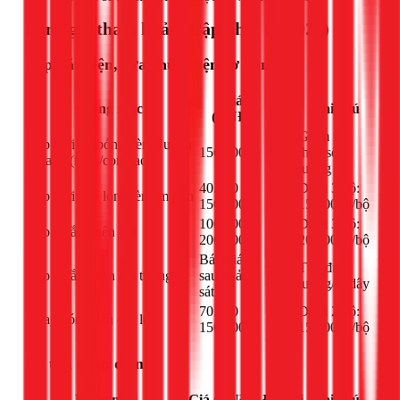
Bảng giá tham khảo (Cập nhật 03/2026)
Lắp đặt điện, sửa chữa điện cơ bản
Giá
Đơn
Hạng mục
Ghi chú
(VNĐ)
vị
Giảm giá
Lắp mới bộ bóng đèn Huỳnh
150.000đ+
bộ
theo số
Quang (tuýp/compact)
lượng
40.000 -
Dưới 3 bộ:
Lắp mới đèn lon, đèn âm trần
bộ
150.000đ
150.000đ/bộ
100.000 -
Dưới 3 bộ:
Lắp ổ cắm điện nổi
bộ
200.000đ
200.000đ/bộ
Báo giá
Tùy đục
Lắp ổ cắm điện âm tường
sau khảo
bộ
tường/đi dây
sát
70.000 -
Dưới 2 bộ:
Thay bóng đèn các loại
bộ
150.000đ
150.000đ/bộ
Dò tìm chập điện
Hạng mục
Giá (VNĐ)
Đơn vị
Ghi chú