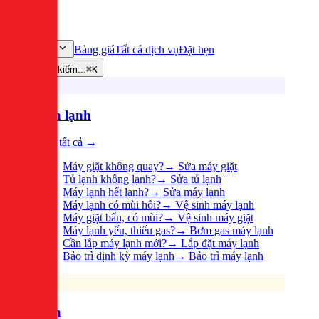
Bảng giá
Tất cả dịch vụ
Đặt hẹn
Dịch vụ
Tìm kiếm...
⌘K
Điện lạnh
Xem tất cả →
Máy giặt không quay?
→
Sửa máy giặt
Tủ lạnh không lạnh?
→
Sửa tủ lạnh
Máy lạnh hết lạnh?
→
Sửa máy lạnh
Máy lạnh có mùi hôi?
→
Vệ sinh máy lạnh
Máy giặt bẩn, có mùi?
→
Vệ sinh máy giặt
Máy lạnh yếu, thiếu gas?
→
Bơm gas máy lạnh
Cần lắp máy lạnh mới?
→
Lắp đặt máy lạnh
Bảo trì định kỳ máy lạnh
→
Bảo trì máy lạnh
Điện