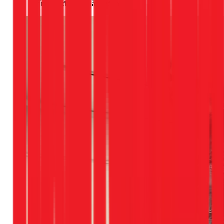
cẩn thận để tránh làm vỡ, nứt trần.