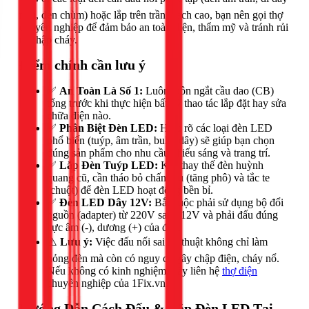
mới, đèn chùm) hoặc lắp trên trần thạch cao, bạn nên gọi thợ
chuyên nghiệp để đảm bảo an toàn điện, thẩm mỹ và tránh rủi
ro chập cháy.
Điểm chính cần lưu ý
✅
An Toàn Là Số 1:
Luôn luôn ngắt cầu dao (CB)
tổng trước khi thực hiện bất kỳ thao tác lắp đặt hay sửa
chữa điện nào.
✅
Phân Biệt Đèn LED:
Hiểu rõ các loại đèn LED
phổ biến (tuýp, âm trần, bulb, dây) sẽ giúp bạn chọn
đúng sản phẩm cho nhu cầu chiếu sáng và trang trí.
✅
Lắp Đèn Tuýp LED:
Khi thay thế đèn huỳnh
quang cũ, cần tháo bỏ chấn lưu (tăng phô) và tắc te
(chuột) để đèn LED hoạt động bền bỉ.
✅
Đèn LED Dây 12V:
Bắt buộc phải sử dụng bộ đổi
nguồn (adapter) từ 220V sang 12V và phải đấu đúng
cực âm (-), dương (+) của đèn.
⚠️
Lưu ý:
Việc đấu nối sai kỹ thuật không chỉ làm
hỏng đèn mà còn có nguy cơ gây chập điện, cháy nổ.
Nếu không có kinh nghiệm, hãy liên hệ
thợ điện
chuyên nghiệp của 1Fix.vn.
Hướng Dẫn Cách Đấu & Lắp Đèn LED Tại