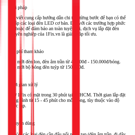
Giải pháp
Bài viết cung cấp hướng dẫn chi tiết, từng bước để bạn có thể
tự lắp các loại đèn LED cơ bản. Đối với các trường hợp phức
tạp hoặc để đảm bảo an toàn tuyệt đối, dịch vụ lắp đặt đèn
chuyên nghiệp của 1Fix.vn là giải pháp tối ưu.
Chi phí tham khảo
Lắp mới đèn lon, đèn âm trần từ 40.000đ - 150.000đ/bóng.
Lắp mới bộ bóng đèn tuýp từ 150.000đ.
Thời gian xử lý
Thợ 1Fix có mặt trong 30 phút tại TPHCM. Thời gian lắp đặt
trung bình từ 15 - 45 phút cho mỗi bóng, tùy thuộc vào độ
phức tạp.
Khuyên dùng
🟢 Với các loại đèn cần đấu nối phức tạp (đèn âm trần, đi dây