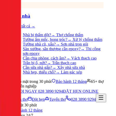
Sửa nhà
Xem tất cả →
Nhà bị thấm dột?
→
Thợ chống thấm
Tường ẩm mốc, bong tróc?
→
Xử lý chống thấm
Tường nhà cũ, xấu?
→
Sơn nhà trọn gói
Sàn xưởng, sân thượng cần epoxy?
→
Thi công
sơn epoxy
Cần chia phòng, cách âm?
→
Vách thạch cao
Trần bị ố, nứt?
→
Trần thạch cao
Cần sửa nhà gấp?
→
Xây nhà sửa nhà
Nhà hẹp, thiếu chỗ?
→
Làm gác xép
Có mặt trong 30 phút
Bảo hành 12 tháng
65+ thợ
chuyên nghiệp
GỌI NGAY 028 3890 9294
ĐẶT HẸN ONLINE
Tuyển thợ
Đặt hẹn
Tuyển thợ
028 3890 9294
Có mặt 30 phút
Bảo hành 12 tháng
Phục vụ 24/7