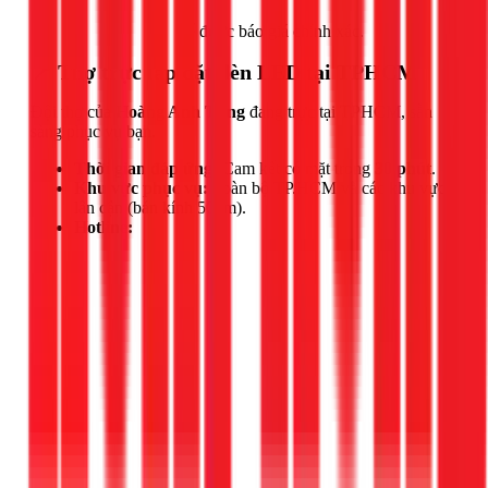
Gọi ngay 1Fix
để được báo giá chính xác.
📍 Thợ trực lắp đặt đèn LED tại TPHCM
Đội thợ của
Hoàng Anh Tùng
đang trực tại TPHCM, sẵn
sàng phục vụ bạn.
Thời gian đáp ứng:
Cam kết có mặt trong
30 phút
.
Khu vực phục vụ:
Toàn bộ TP.HCM và các khu vực
lân cận (bán kính 50km).
Hotline: