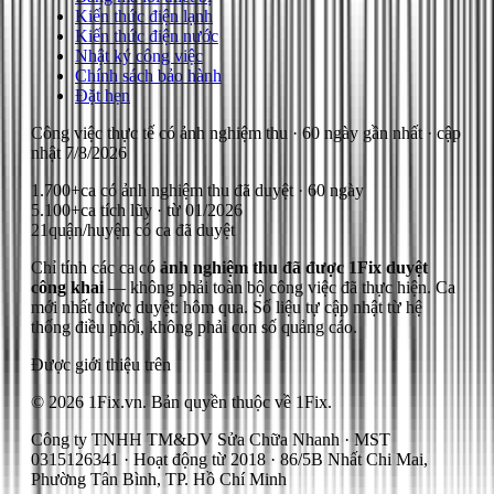
Kiến thức điện lạnh
Kiến thức điện nước
Nhật ký công việc
Chính sách bảo hành
Đặt hẹn
Công việc thực tế có ảnh nghiệm thu
· 60 ngày gần nhất
· cập
nhật
7/8/2026
1.700+
ca có ảnh nghiệm thu đã duyệt · 60 ngày
5.100+
ca tích lũy · từ 01/2026
21
quận/huyện có ca đã duyệt
Chỉ tính các ca có
ảnh nghiệm thu đã được 1Fix duyệt
công khai
— không phải toàn bộ công việc đã thực hiện.
Ca
mới nhất được duyệt: hôm qua.
Số liệu tự cập nhật từ hệ
thống điều phối, không phải con số quảng cáo.
Được giới thiệu trên
© 2026 1Fix.vn. Bản quyền thuộc về 1Fix.
Công ty TNHH TM&DV Sửa Chữa Nhanh · MST
0315126341 · Hoạt động từ 2018 · 86/5B Nhất Chi Mai,
Phường Tân Bình, TP. Hồ Chí Minh