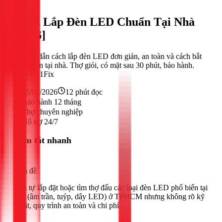
Điện
Cách Lắp Đèn LED Chuẩn Tại Nhà
[2026]
Hướng dẫn cách lắp đèn LED đơn giản, an toàn và cách bắt
bóng đèn tại nhà. Thợ giỏi, có mặt sau 30 phút, bảo hành.
Liên hệ 1Fix
25/02/2026
12
phút đọc
Bảo hành 12 tháng
Thợ chuyên nghiệp
Hỗ trợ 24/7
Tóm tắt nhanh
Vấn đề
Cần tự lắp đặt hoặc tìm thợ đấu các loại đèn LED phổ biến tại
nhà (âm trần, tuýp, dây LED) ở TPHCM nhưng không rõ kỹ
thuật, quy trình an toàn và chi phí.