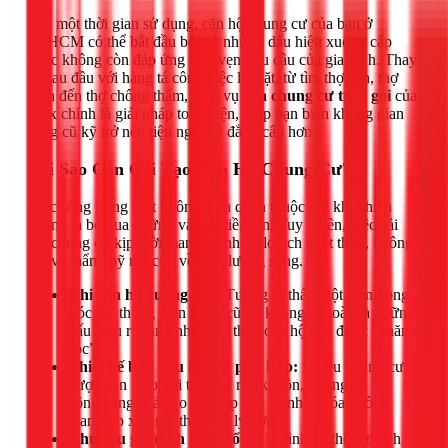
Sau một thời gian sử dụng, căn hộ chung cư của bạn ở
TPHCM có thể bắt đầu bộc lộ những dấu hiệu xuống cấp
hoặc không còn đáp ứng trọn vẹn nhu cầu của gia đình. Thay
vì đau đầu với hàng tá công việc lặt vặt, từ tìm thợ sơn, thợ
điện đến thợ chống thấm, dịch vụ
sửa chung cư trọn gói
của
1Fix chính là giải pháp toàn diện, giúp bạn biến không gian
sống cũ kỹ trở nên tiện nghi và đẳng cấp hơn.
Tại Sao Cần Cải Tạo Căn Hộ Chung Cư?
Việc sống trong một không gian quen thuộc đôi khi khiến
chúng ta bỏ qua những vấn đề tiềm ẩn. Tuy nhiên, việc cải
tạo chung cư kịp thời mang lại nhiều lợi ích thiết thực, không
chỉ về thẩm mỹ mà còn về chất lượng sống.
Khi căn hộ xuống cấp:
Tường bị thấm dột, sơn bong
tróc, hệ thống điện nước cũ kỹ không an toàn là những
dấu hiệu rõ ràng nhất cho thấy căn hộ cần được “chăm
sóc”.
Thiết kế ban đầu không phù hợp:
Nhiều chung cư
được bàn giao với thiết kế rập khuôn, không tối ưu
công năng. Cải tạo lại giúp bạn cá nhân hóa không
gian, sắp xếp nội thất hợp lý hơn.
Nhu cầu gia đình thay đổi:
Gia đình có thêm thành