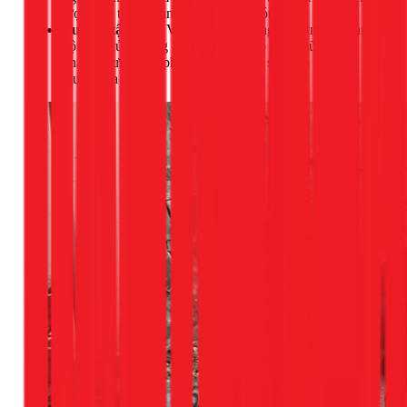
lượng kỹ thuật, hạn chế tối đa sai sót.
Tư vấn tận tâm:
Với 7 năm kinh nghiệm trong ngành,
đội ngũ của chúng tôi sẽ tư vấn cho bạn những giải
pháp tối ưu nhất, phù hợp với ngân sách và mong
muốn của bạn.