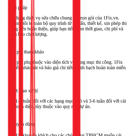
Giải pháp
Sử dụng dịch vụ sửa chữa chung cư trọn gói của 1Fix.vn.
Chúng tôi lo toàn bộ quy trình từ tư vấn, thiết kế, xin phép thi
công đến hoàn thiện, giúp bạn tiết kiệm thời gian, chi phí và
đảm bảo chất lượng.
Chi phí tham khảo
Chi phí phụ thuộc vào diện tích và hạng mục thi công. 1Fix
sẽ đến khảo sát và báo giá chi tiết, minh bạch hoàn toàn miễn
phí.
Thời gian xử lý
Từ 1-2 tuần đối với các hạng mục nhỏ và 3-6 tuần đối với cải
tạo toàn diện, tùy thuộc vào quy mô dự án.
Khuyên dùng
🟢 Rất khuyến khích cho các chủ hộ tại TPHCM muốn cải