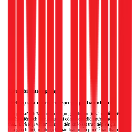
Gọi ngay 1Fix
Câu hỏi thường gặp
Dịch vụ sửa chung cư trọn gói giá bao nhiêu?
Chi phí sửa chữa chung cư trọn gói phụ thuộc vào nhiều yếu
tố như diện tích, hạng mục thi công (sơn, điện nước, nội
thất...), và loại vật tư. 1Fix sẽ đến khảo sát trực tiếp và gửi
báo giá chi tiết, minh bạch hoàn toàn miễn phí để bạn tham