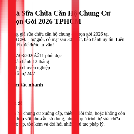
Khác
Giá Sữa Chữa Căn Hộ Chung Cư
Trọn Gói 2026 TPHCM
Bảng giá sữa chữa căn hộ chung cư trọn gói 2026 tại
TPHCM. Thợ giỏi, có mặt sau 30 phút, bảo hành uy tín. Liên
hệ 1Fix để được tư vấn!
27/03/2026
11
phút đọc
Bảo hành 12 tháng
Thợ chuyên nghiệp
Hỗ trợ 24/7
Tóm tắt nhanh
Vấn đề
Căn hộ chung cư xuống cấp, thiết kế lỗi thời, hoặc không còn
phù hợp với nhu-cầu sử dụng, nhưng quá trình tự sửa chữa
phức tạp, tốn kém và đòi hỏi nhiều thủ tục pháp lý.