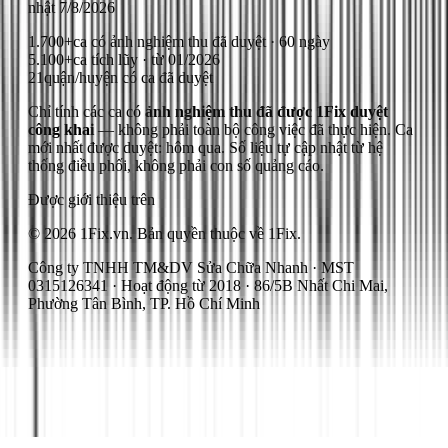
nhật
7/8/2026
1.700+
ca có ảnh nghiệm thu đã duyệt · 60 ngày
5.100+
ca tích lũy · từ 01/2026
21
quận/huyện có ca đã duyệt
Chỉ tính các ca có
ảnh nghiệm thu đã được 1Fix duyệt
công khai
— không phải toàn bộ công việc đã thực hiện.
Ca
mới nhất được duyệt: hôm qua.
Số liệu tự cập nhật từ hệ
thống điều phối, không phải con số quảng cáo.
Được giới thiệu trên
© 2026 1Fix.vn. Bản quyền thuộc về 1Fix.
Công ty TNHH TM&DV Sửa Chữa Nhanh · MST
0315126341 · Hoạt động từ 2018 · 86/5B Nhất Chi Mai,
Phường Tân Bình, TP. Hồ Chí Minh