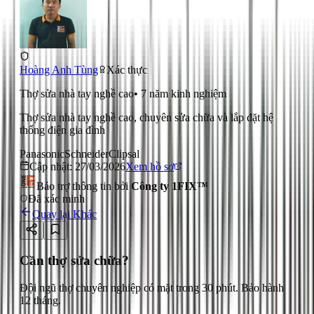
Hoàng Anh Tùng
Xác thực
Thợ sửa nhà tay nghề cao
•
7
năm kinh nghiệm
Thợ sửa nhà tay nghề cao, chuyên sửa chữa và lắp đặt hệ
thống điện gia đình
Panasonic
Schneider
Clipsal
Cập nhật:
27/03/2026
Xem hồ sơ
Bảo trợ thông tin bởi
Công ty 1FIX™
Đã xác minh
Quay lại
Khác
Cần thợ sửa chữa?
Đội ngũ thợ chuyên nghiệp có mặt trong 30 phút. Bảo hành
12 tháng.