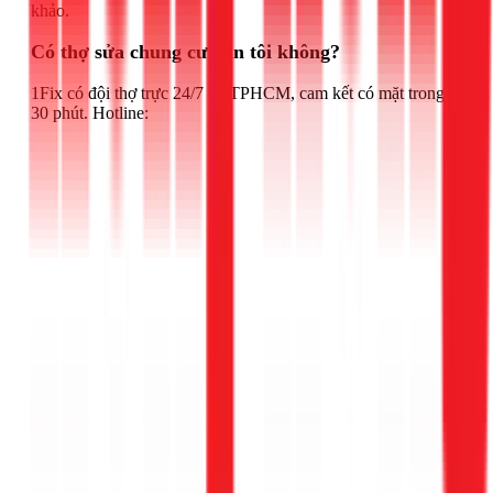
khảo.
Có thợ sửa chung cư gần tôi không?
1Fix có đội thợ trực 24/7 tại TPHCM, cam kết có mặt trong
30 phút. Hotline: