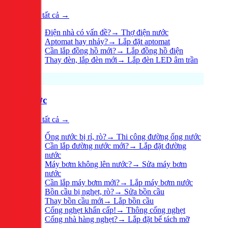
Xem tất cả →
Điện nhà có vấn đề?
→
Thợ điện nước
Aptomat hay nhảy?
→
Lắp đặt aptomat
Cần lắp đồng hồ mới?
→
Lắp đồng hồ điện
Thay đèn, lắp đèn mới
→
Lắp đèn LED âm trần
Nước
Xem tất cả →
Ống nước bị rỉ, rò?
→
Thi công đường ống nước
Cần lắp đường nước mới?
→
Lắp đặt đường
nước
Máy bơm không lên nước?
→
Sửa máy bơm
nước
Cần lắp máy bơm mới?
→
Lắp máy bơm nước
Bồn cầu bị nghẹt, rò?
→
Sửa bồn cầu
Thay bồn cầu mới
→
Lắp bồn cầu
Cống nghẹt khẩn cấp!
→
Thông cống nghẹt
Cống nhà hàng nghẹt?
→
Lắp đặt bể tách mỡ