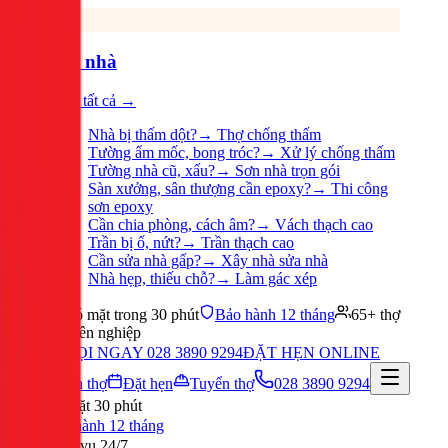
Sửa nhà
Xem tất cả →
Nhà bị thấm dột?
→
Thợ chống thấm
Tường ẩm mốc, bong tróc?
→
Xử lý chống thấm
Tường nhà cũ, xấu?
→
Sơn nhà trọn gói
Sàn xưởng, sân thượng cần epoxy?
→
Thi công
sơn epoxy
Cần chia phòng, cách âm?
→
Vách thạch cao
Trần bị ố, nứt?
→
Trần thạch cao
Cần sửa nhà gấp?
→
Xây nhà sửa nhà
Nhà hẹp, thiếu chỗ?
→
Làm gác xép
Có mặt trong 30 phút
Bảo hành 12 tháng
65+ thợ
chuyên nghiệp
GỌI NGAY 028 3890 9294
ĐẶT HẸN ONLINE
Tuyển thợ
Đặt hẹn
Tuyển thợ
028 3890 9294
Có mặt 30 phút
Bảo hành 12 tháng
Phục vụ 24/7