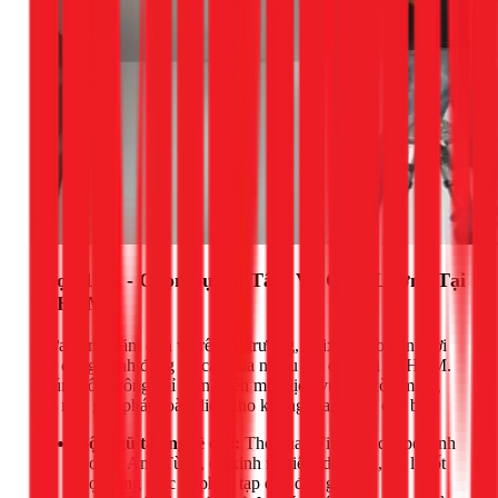
Chọn 1Fix - Chọn Sự An Tâm Và Chất Lượng Tại
TPHCM
Giữa hàng trăm đơn vị trên thị trường, 1Fix tự hào là người
bạn đồng hành đáng tin cậy của nhiều gia đình tại TPHCM.
Chúng tôi không chỉ mang đến một dịch vụ, mà còn mang
đến một giải pháp toàn diện cho không gian sống của bạn.
Đội ngũ tay nghề cao:
Thợ của 1Fix, dẫn dắt bởi anh
Hoàng Anh Tùng, có kinh nghiệm dày dặn, xử lý tốt
mọi hạng mục từ phức tạp đến đơn giản.