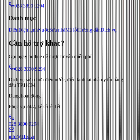
028 3890 9294
Danh mục
Điện
Điện lạnh
Nước
Sửa nhà
Mã lỗi
Hướng dẫn
Dịch vụ
Cần hỗ trợ
khác
?
Gọi ngay hotline để được tư vấn miễn phí
028 3890 9294
Dịch vụ sửa chữa điện nước, điện lạnh tại nhà uy tín hàng
đầu TP.HCM.
Đang hoạt động
Phục vụ 24/7, kể cả lễ Tết
028 3890 9294
info@1fix.vn