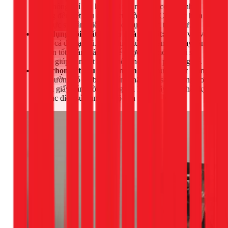
nhà không chỉ tốn kém chi phí mà còn có thể ảnh
hưởng đến kết cấu chung của tòa nhà. Chỉ thực hiện
khi thực sự cần thiết và đã có sự tư vấn từ kỹ sư.
Tận dụng nội thất và sàn nhà còn tốt:
Đừng vội vứt
bỏ tất cả đồ đạc cũ. Một chiếc tủ, bộ bàn ghế hay sàn
gỗ còn tốt hoàn toàn có thể được làm mới và tái sử
dụng, giúp bạn tiết kiệm một khoản chi phí đáng kể.
Lựa chọn vật liệu thông minh:
Sơn nước chất lượng
cao thường có độ bền và tính thẩm mỹ sang trọng hơn
so với giấy dán tường trong dài hạn. Hãy cân nhắc kỹ
về mục đích sử dụng và độ bền của vật liệu.