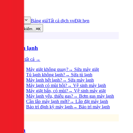
Bảng giá
Tất cả dịch vụ
Đặt hẹn
Dịch vụ
Tìm kiếm...
⌘K
Điện lạnh
Xem tất cả →
Máy giặt không quay?
→
Sửa máy giặt
Tủ lạnh không lạnh?
→
Sửa tủ lạnh
Máy lạnh hết lạnh?
→
Sửa máy lạnh
Máy lạnh có mùi hôi?
→
Vệ sinh máy lạnh
Máy giặt bẩn, có mùi?
→
Vệ sinh máy giặt
Máy lạnh yếu, thiếu gas?
→
Bơm gas máy lạnh
Cần lắp máy lạnh mới?
→
Lắp đặt máy lạnh
Bảo trì định kỳ máy lạnh
→
Bảo trì máy lạnh
Điện