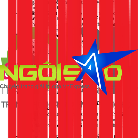
đồng ghi rõ các điều khoản về tiến độ, vật tư sử dụng,
và chính sách bảo hành.
Thi công & Giám sát:
Đội thợ chuyên nghiệp của
1Fix sẽ tiến hành thi công theo đúng kế hoạch. Quá
trình thi công luôn được giám sát chặt chẽ để đảm bảo
chất lượng và an toàn lao động.
Nghiệm thu & Bàn giao:
Sau khi hoàn thành, chúng
tôi sẽ cùng bạn nghiệm thu công trình. Chỉ khi bạn
hoàn toàn hài lòng, chúng tôi mới tiến hành bàn giao và
thanh toán phần còn lại.
Mẹo Tiết Kiệm Chi Phí Khi Cải Tạo Chung Cư
Bạn Nên Biết
Sửa nhà là một khoản đầu tư không nhỏ. Dưới đây là một vài
kinh nghiệm thực tế từ 1Fix giúp bạn tối ưu ngân sách mà
vẫn có được không gian ưng ý.
Hoàn tất thủ tục pháp lý trước tiên:
Đây là bước
quan trọng nhất khi sửa chung cư. Hãy làm việc với
Ban Quản lý để xin giấy phép sửa chữa trước khi bắt
đầu. Việc này giúp bạn tránh được những khoản phạt
không đáng có và đảm bảo quá trình thi công không bị
gián đoạn.
Hạn chế phá dỡ kết cấu:
Việc đập phá tường, trần