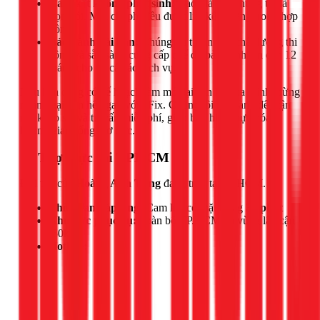
Cam kết không phát sinh:
Báo giá của chúng tôi là
trọn gói. Mọi chi phí đều được liệt kê rõ ràng trong hợp
đồng.
Bảo hành dài hạn:
Chúng tôi tự tin vào chất lượng thi
công và sẵn sàng cung cấp chế độ bảo hành lên đến 12
tháng cho tất cả các dịch vụ.
Nếu bạn đang có kế hoạch làm mới lại căn hộ của mình, đừng
ngần ngại liên hệ ngay với 1Fix. Chúng tôi sẵn sàng đến tận
nơi khảo sát và tư vấn miễn phí, giúp bạn hiện thực hóa
không gian sống mơ ước.
📍 Thợ trực tại TPHCM
Đội thợ của
Hoàng Anh Tùng
đang trực tại TPHCM.
Thời gian đáp ứng:
Cam kết có mặt trong
30 phút
Khu vực phục vụ:
Toàn bộ TP.HCM và vùng lân cận
(50km)
Hotline: