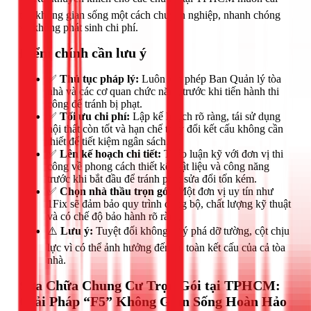
tạo không gian sống một cách chuyên nghiệp, nhanh chóng
và không phát sinh chi phí.
Điểm chính cần lưu ý
✅
Thủ tục pháp lý:
Luôn xin phép Ban Quản lý tòa
nhà và các cơ quan chức năng trước khi tiến hành thi
công để tránh bị phạt.
✅
Tối ưu chi phí:
Lập kế hoạch rõ ràng, tái sử dụng
nội thất còn tốt và hạn chế thay đổi kết cấu không cần
thiết để tiết kiệm ngân sách.
✅
Lên kế hoạch chi tiết:
Thảo luận kỹ với đơn vị thi
công về phong cách thiết kế, vật liệu và công năng
trước khi bắt đầu để tránh phải sửa đổi tốn kém.
✅
Chọn nhà thầu trọn gói:
Một đơn vị uy tín như
1Fix sẽ đảm bảo quy trình đồng bộ, chất lượng kỹ thuật
và có chế độ bảo hành rõ ràng.
⚠️
Lưu ý:
Tuyệt đối không tự ý phá dỡ tường, cột chịu
lực vì có thể ảnh hưởng đến an toàn kết cấu của cả tòa
nhà.
Sửa Chữa Chung Cư Trọn Gói tại TPHCM:
Giải Pháp “F5” Không Gian Sống Hoàn Hảo