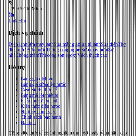
TP. Hồ Chí Minh
LinkedIn
Dịch vụ chính
Điện lạnh
Sửa máy lạnh
Sửa máy giặt
Sửa tủ lạnh
Sửa điện
Thợ
điện nước
Sửa nước
Thông cống nghẹt
Sửa máy bơm
Sửa
nhà
Chống thấm
Thi công sơn epoxy
Vách thạch cao
Hỗ trợ
Bảng giá dịch vụ
Bảng giá sửa điện nước
Case Study thực tế
Bảng mã lỗi thiết bị
Kiến thức điện lạnh
Kiến thức điện nước
Nhật ký công việc
Chính sách bảo hành
Đặt hẹn
Công việc thực tế có ảnh nghiệm thu
· 60 ngày gần nhất
· cập