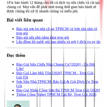
1Fix bảo hành 12 tháng cho tất cả dịch vụ sửa chữa và cải tạo
chung cư. Mọi vấn đề phát sinh trong thời gian bảo hành sẽ
được chúng tôi xử lý nhanh chóng và miễn phí.
Bài viết liên quan
Báo giá sơn lại nhà cũ tại TPHCM và Sơn sửa nhà cũ
trọn gói
Báo giá sửa nhà nâng tầng trọn gói
Lắp đồng hồ nước giá bao nhiêu và gợi ý dịch vụ uy tín
Đọc thêm
Báo Giá Sửa Chữa Nhà Chung Cư [2026] - Ưu Đãi
Lớn!
Báo Giá Làm Mái Tôn [2026] TPHCM - Trọn Gói,
Giá Tốt
Sơn Sửa Nhà TPHCM: Báo Giá & Gói Dịch Vụ Trọn
Gói
Báo Giá Nhân Công Sơn Bả TPHCM Trọn Gói [2026]
Thông Cống Nghẹt TPHCM Giá Rẻ, Trọn Gói 2026