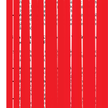
viên mới, bạn cần một không gian làm việc tại nhà, hay
đơn giản là muốn thay đổi phong cách sống... tất cả đều
là lý do chính đáng để làm mới căn hộ.
Yếu tố phong thủy:
Đối với nhiều gia đình, việc điều
chỉnh hướng bếp, cửa phòng ngủ hay thêm các vách
ngăn hợp phong thủy là rất quan trọng để mang lại may
mắn, tài lộc.
Lợi Ích Vượt Trội Khi Chọn Dịch Vụ Sửa Chung
Cư Trọn Gói Của 1Fix
Thay vì tự mình quản lý nhiều đội thợ khác nhau, việc giao
phó cho một đơn vị chuyên nghiệp như 1Fix mang lại sự an
tâm và hiệu quả vượt trội.
Tiết kiệm thời gian & công sức:
Bạn không cần phải
mất thời gian tìm kiếm, giám sát hay giải quyết các vấn
đề phát sinh. 1Fix sẽ thay bạn làm tất cả, từ A đến Z.
Tối ưu hóa chi phí:
Với kinh nghiệm và mạng lưới đối
tác cung cấp vật tư, chúng tôi giúp bạn nhận được báo
giá tốt nhất, tránh các chi phí phát sinh không đáng có
so với việc thi công riêng lẻ.
Đồng bộ và chuyên nghiệp:
Toàn bộ quá trình từ thiết
kế, thi công đến hoàn thiện được quản lý bởi một đội
ngũ duy nhất, đảm bảo sự đồng bộ về thẩm mỹ và chất