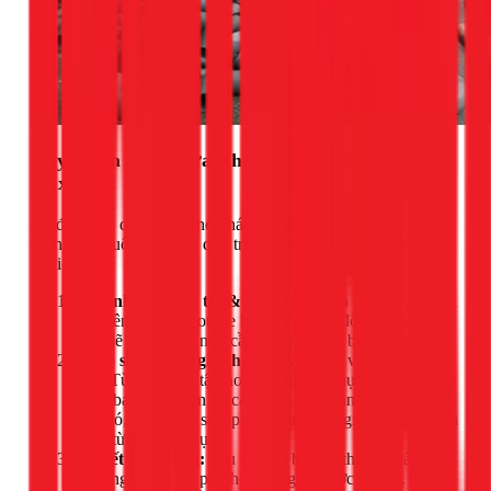
Quy Trình Sửa Chữa Chung Cư Minh Bạch Tại
1Fix
Để đảm bảo quyền lợi cho khách hàng và chất lượng công
trình, 1Fix luôn tuân thủ quy trình làm việc 5 bước chuyên
nghiệp:
Tiếp nhận thông tin & Tư vấn (Miễn phí):
Ngay khi
bạn liên hệ qua Hotline hoặc Website, đội ngũ tư vấn
viên sẽ lắng nghe nhu cầu và tư vấn sơ bộ giải pháp.
Khảo sát & Báo giá chi tiết:
Kỹ thuật viên Hoàng
Anh Tùng sẽ đến tận nơi để khảo sát thực tế, đo đạc và
cùng bạn thảo luận về các hạng mục cần thi công. Dựa
trên đó, chúng tôi sẽ lập một bảng báo giá chi tiết, minh
bạch từng hạng mục.
Ký kết hợp đồng:
Sau khi hai bên đã thống nhất về
phương án và chi phí, hợp đồng sẽ được ký kết. Hợp