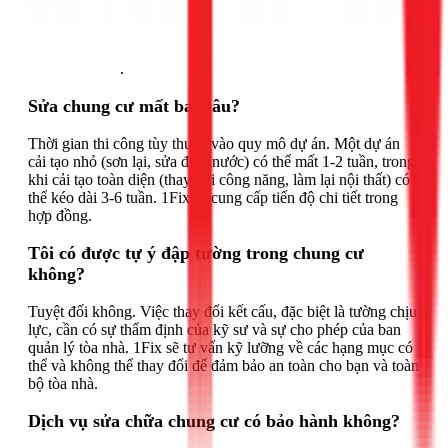
Gọi ngay 1Fix
.
Sửa chung cư mất bao lâu?
Thời gian thi công tùy thuộc vào quy mô dự án. Một dự án
cải tạo nhỏ (sơn lại, sửa điện nước) có thể mất 1-2 tuần, trong
khi cải tạo toàn diện (thay đổi công năng, làm lại nội thất) có
thể kéo dài 3-6 tuần. 1Fix sẽ cung cấp tiến độ chi tiết trong
hợp đồng.
Tôi có được tự ý đập tường trong chung cư
không?
Tuyệt đối không. Việc thay đổi kết cấu, đặc biệt là tường chịu
lực, cần có sự thẩm định của kỹ sư và sự cho phép của ban
quản lý tòa nhà. 1Fix sẽ tư vấn kỹ lưỡng về các hạng mục có
thể và không thể thay đổi để đảm bảo an toàn cho bạn và toàn
bộ tòa nhà.
Dịch vụ sửa chữa chung cư có bảo hành không?