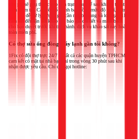
Chi phí sẽ phụ thuộc vào tình trạng thực tế sau khi kỹ thuật
viên kiểm tra. Các yếu tố chính bao gồm: mức độ rò rỉ, vị trí
khó hay dễ xử lý, lượng gas cần nạp bổ sung và loại gas. 1Fix
cam kết đến tận nơi khảo sát, báo giá chi tiết và minh bạch
cho bạn duyệt trước khi tiến hành, dịch vụ khảo sát này hoàn
toàn miễn phí.
Có thợ sửa ống đồng máy lạnh gần tôi không?
1Fix có đội thợ trực 24/7 tại tất cả các quận huyện TPHCM,
cam kết có mặt tại nhà bạn chỉ trong vòng 30 phút sau khi
nhận được yêu cầu. Chỉ cần gọi hotline: