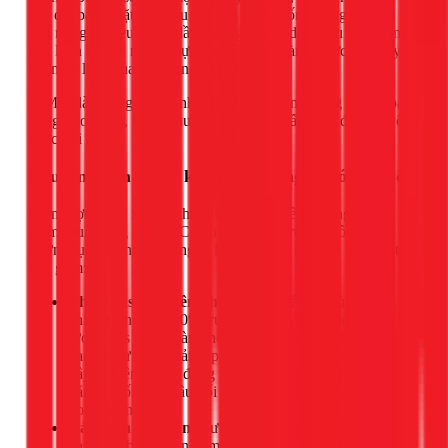
cục đá, bám chặt vào đầu nối của đường ống đồng nhỏ tại
dàn nóng. Nhiều người lầm tưởng đây là dấu hiệu máy đang
làm lạnh rất tốt, nhưng sự thật thì hoàn toàn ngược lại. Đây là
lúc máy lạnh của bạn đang “gặp nguy”.
Nguyên nhân chính khiến ống đồng bị đóng tuyết
Hiện tượng này xảy ra khi nhiệt độ trên bề mặt ống đồng
giảm sâu xuống dưới 0°C, làm hơi nước trong không khí
ngưng tụ và đóng băng ngay lập tức. Các nguyên nhân cốt lõi
bao gồm:
Thiếu gas (Nguyên nhân số 1):
Đây là thủ phạm
chính trong hơn 80% trường hợp. Khi hệ thống bị rò rỉ,
lượng gas tuần hoàn không đủ, gây sụt áp đột ngột tại
van tiết lưu. Sự giảm áp này làm nhiệt độ gas giảm sâu,
gây ra hiện tượng đóng tuyết. Các điểm rò rỉ thường
nằm ở mối hàn, đầu nối giắc co do lắp đặt sai kỹ thuật
hoặc bị ăn mòn.
Dàn lạnh quá bẩn:
Lưới lọc và các lá tản nhiệt trên
dàn lạnh bị bụi bẩn bám kín như một tấm chăn, ngăn