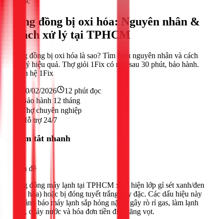
Khác
Ống đồng bị oxi hóa: Nguyên nhân &
Cách xử lý tại TPHCM
Ống đồng bị oxi hóa là sao? Tìm hiểu nguyên nhân và cách
xử lý hiệu quả. Thợ giỏi 1Fix có mặt sau 30 phút, bảo hành.
Liên hệ 1Fix
20/02/2026
12
phút đọc
Bảo hành 12 tháng
Thợ chuyên nghiệp
Hỗ trợ 24/7
Tóm tắt nhanh
Vấn đề
Ống đồng máy lạnh tại TPHCM xuất hiện lớp gỉ sét xanh/đen
(oxi hóa) hoặc bị đóng tuyết trắng dày đặc. Các dấu hiệu này
là cảnh báo máy lạnh sắp hỏng nặng, gây rò rỉ gas, làm lạnh
yếu, chảy nước và hóa đơn tiền điện tăng vọt.