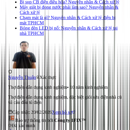
Bị sụp CB điện điều hòa? Nguyên nhân & Cách xử lý
Máy giặt bị đọng nước phải làm sao? Nguyên nhân &
Cách xử lý
Chạm mát là gì? Nguyên nhân & Cách xử lý điện bị
mát TPHCM
Bóng đèn LED bị nổ: Nguyên nhân & Cách xử lý tại
nhà TPHCM
Nguyễn Thuận
Xác thực
Thợ điện dân dụng kinh nghiệm
•
10
năm kinh nghiệm
Thợ điện dân dụng kinh nghiệm, đặc biệt giỏi sửa điện nhà cũ
và câu đấu tủ điện
Cập nhật:
20/02/2026
Xem hồ sơ
Bảo trợ thông tin bởi
Công ty 1FIX™
Đã xác minh