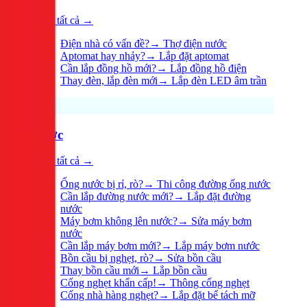
Xem tất cả →
Điện nhà có vấn đề?
→
Thợ điện nước
Aptomat hay nhảy?
→
Lắp đặt aptomat
Cần lắp đồng hồ mới?
→
Lắp đồng hồ điện
Thay đèn, lắp đèn mới
→
Lắp đèn LED âm trần
Nước
Xem tất cả →
Ống nước bị rỉ, rò?
→
Thi công đường ống nước
Cần lắp đường nước mới?
→
Lắp đặt đường
nước
Máy bơm không lên nước?
→
Sửa máy bơm
nước
Cần lắp máy bơm mới?
→
Lắp máy bơm nước
Bồn cầu bị nghẹt, rò?
→
Sửa bồn cầu
Thay bồn cầu mới
→
Lắp bồn cầu
Cống nghẹt khẩn cấp!
→
Thông cống nghẹt
Cống nhà hàng nghẹt?
→
Lắp đặt bể tách mỡ