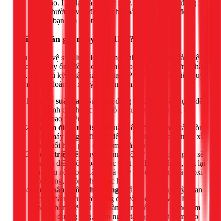
khô ráo. Lắp lại và thử bật máy. Nếu máy hoạt động
bình thường, vấn đề là do bụi bẩn. Nếu vẫn bị đóng
tuyết, bạn cần gọi thợ.
Khi nào cần gọi ngay cho 1Fix?
Nếu bạn đã vệ sinh lưới lọc nhưng tình trạng không cải thiện,
hoặc bạn thấy ống đồng có dấu hiệu oxi hóa nặng, đừng chần
chừ. Đội ngũ kỹ thuật của 1Fix tại TPHCM sẽ thực hiện quy
trình chuẩn đoán và xử lý chuyên nghiệp:
Đo áp suất gas:
Sử dụng đồng hồ đo chuyên dụng để
xác định chính xác máy có thiếu gas hay không và
thiếu bao nhiêu.
Dò tìm điểm rò rỉ:
Kỹ thuật viên sẽ dùng bọt xà phòng
hoặc máy dò gas điện tử để tìm ra chính xác vị trí bị xì
gas (mối hàn, giắc co, điểm bị ăn mòn).
Xử lý triệt để:
Tùy vào mức độ hư hỏng, chúng tôi sẽ
hàn lại điểm rò rỉ bằng các thiết bị chuyên dụng, siết lại
các đầu nối hoặc cắt bỏ và thay thế đoạn ống đã bị oxi
hóa nặng, không thể phục hồi.
Hút chân không hệ thống:
Đây là bước cực kỳ quan
trọng mà nhiều thợ không chuyên bỏ qua. Việc hút
chân không sẽ loại bỏ hoàn toàn không khí và hơi ẩm
ra khỏi đường ống, ngăn ngừa tắc nghẽn và đảm bảo