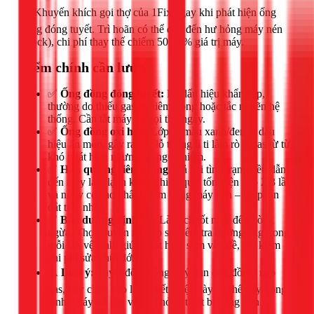
🟢 Khuyến khích gọi thợ của 1Fix ngay khi phát hiện ống
đồng đóng tuyết. Trì hoãn có thể dẫn đến hư hỏng máy nén
(block), chi phí thay thế chiếm 50-70% giá trị máy.
Điểm chính cần lưu ý
✅
Ống đồng đóng tuyết:
Là dấu hiệu khẩn cấp,
thường do thiếu gas nghiêm trọng hoặc tắc nghẽn hệ
thống. Cần tắt máy và gọi thợ ngay.
✅
Ống đồng oxi hóa:
Lớp gỉ màu xanh/đen là dấu
hiệu ăn mòn, gây ra các lỗ thủng li ti làm rò rỉ gas từ từ,
khó phát hiện nhưng rất nguy hiểm.
✅
Hậu quả nghiêm trọng:
Cả hai tình trạng đều dẫn
đến máy làm lạnh không hiệu quả, tốn điện gấp 2-3 lần
và nguy cơ cao nhất là làm hỏng máy nén – bộ phận
đắt tiền nhất.
✅
Bảo dưỡng định kỳ:
Là cách tốt nhất để phòng
ngừa. Thợ chuyên nghiệp sẽ kiểm tra đường ống trong
mỗi lần vệ sinh, giúp phát hiện sớm vấn đề, tiết kiệm
chi phí sửa chữa lớn.
⚠️
Lưu ý:
Tuyệt đối không tự ý hàn ống đồng, nạp
gas, hay chọc vào lớp tuyết. Việc này có thể gây bỏng
lạnh, cháy nổ gas và làm hỏng thiết bị nặng hơn.