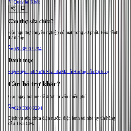
Quay lại
Khác
Cần thợ sửa chữa?
Đội ngũ thợ chuyên nghiệp có mặt trong 30 phút. Bảo hành
12 tháng.
028 3890 9294
Danh mục
Điện
Điện lạnh
Nước
Sửa nhà
Mã lỗi
Hướng dẫn
Dịch vụ
Cần hỗ trợ
khác
?
Gọi ngay hotline để được tư vấn miễn phí
028 3890 9294
Dịch vụ sửa chữa điện nước, điện lạnh tại nhà uy tín hàng
đầu TP.HCM.