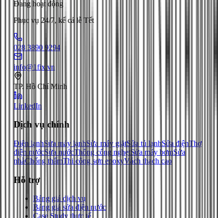
Đang hoạt động
Phục vụ 24/7, kể cả lễ Tết
028 3890 9294
info@1fix.vn
TP. Hồ Chí Minh
LinkedIn
Dịch vụ chính
Điện lạnh
Sửa máy lạnh
Sửa máy giặt
Sửa tủ lạnh
Sửa điện
Thợ
điện nước
Sửa nước
Thông cống nghẹt
Sửa máy bơm
Sửa
nhà
Chống thấm
Thi công sơn epoxy
Vách thạch cao
Hỗ trợ
Bảng giá dịch vụ
Bảng giá sửa điện nước
Case Study thực tế