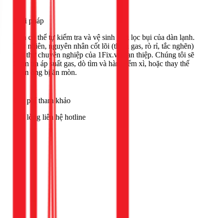
Giải pháp
Bạn có thể tự kiểm tra và vệ sinh lưới lọc bụi của dàn lạnh.
Tuy nhiên, nguyên nhân cốt lõi (thiếu gas, rò rỉ, tắc nghẽn)
cần thợ chuyên nghiệp của 1Fix.vn can thiệp. Chúng tôi sẽ
kiểm tra áp suất gas, dò tìm và hàn điểm xì, hoặc thay thế
đoạn ống bị ăn mòn.
Chi phí tham khảo
Vui lòng liên hệ hotline