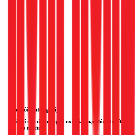
Gọi ngay 1Fix
Câu hỏi thường gặp
Chi phí sửa ống đồng bị oxi hóa hoặc đóng tuyết
giá bao nhiêu?