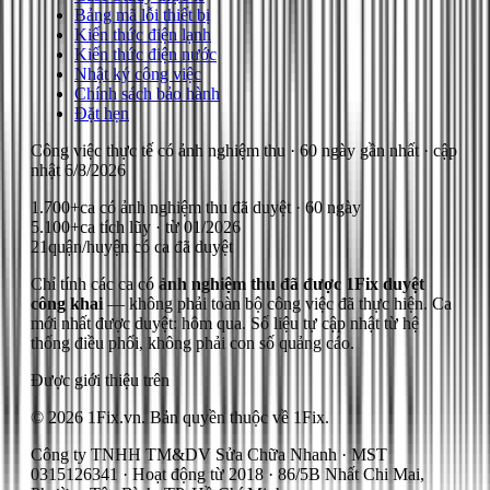
Bảng mã lỗi thiết bị
Kiến thức điện lạnh
Kiến thức điện nước
Nhật ký công việc
Chính sách bảo hành
Đặt hẹn
Công việc thực tế có ảnh nghiệm thu
· 60 ngày gần nhất
· cập
nhật
6/8/2026
1.700+
ca có ảnh nghiệm thu đã duyệt · 60 ngày
5.100+
ca tích lũy · từ 01/2026
21
quận/huyện có ca đã duyệt
Chỉ tính các ca có
ảnh nghiệm thu đã được 1Fix duyệt
công khai
— không phải toàn bộ công việc đã thực hiện.
Ca
mới nhất được duyệt: hôm qua.
Số liệu tự cập nhật từ hệ
thống điều phối, không phải con số quảng cáo.
Được giới thiệu trên
© 2026 1Fix.vn. Bản quyền thuộc về 1Fix.
Công ty TNHH TM&DV Sửa Chữa Nhanh · MST
0315126341 · Hoạt động từ 2018 · 86/5B Nhất Chi Mai,