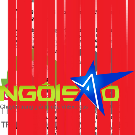
máy lạnh.
2. Ống đồng bị oxi hóa: Kẻ thù thầm lặng ăn
mòn từ bên ngoài
Không cấp tính như đóng tuyết, quá trình oxi hóa diễn ra từ
từ và khó nhận biết hơn. Ban đầu, ống đồng chỉ ngả màu xỉn,
sau đó xuất hiện các đốm xanh lá hoặc đen. Đây chính là lớp
gỉ đồng (đồng oxit và đồng sunfat), một dấu hiệu rõ ràng cho
thấy đường ống đang bị ăn mòn.
Tại sao ống đồng tại TPHCM dễ bị oxi hóa?
Khí hậu nóng ẩm:
Độ ẩm cao trong không khí tại
TPHCM là chất xúc tác hoàn hảo, đẩy nhanh phản ứng
hóa học giữa đồng, oxy và các tạp chất khác.
Chất lượng ống đồng:
Để giảm giá thành, một số đơn
vị sử dụng ống đồng pha nhiều tạp chất, mỏng, không
đạt tiêu chuẩn. Loại ống này có độ bền kém và rất dễ bị
ăn mòn.
Lỗi kỹ thuật thi công:
Các mối hàn không được vệ
sinh sạch sẽ, lớp vỏ bảo ôn (gen cách nhiệt) bị rách