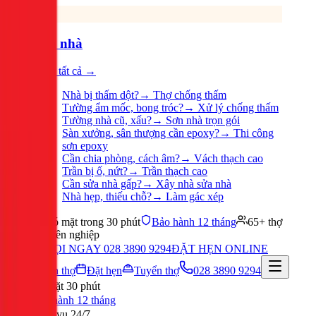
Sửa nhà
Xem tất cả →
Nhà bị thấm dột?
→
Thợ chống thấm
Tường ẩm mốc, bong tróc?
→
Xử lý chống thấm
Tường nhà cũ, xấu?
→
Sơn nhà trọn gói
Sàn xưởng, sân thượng cần epoxy?
→
Thi công
sơn epoxy
Cần chia phòng, cách âm?
→
Vách thạch cao
Trần bị ố, nứt?
→
Trần thạch cao
Cần sửa nhà gấp?
→
Xây nhà sửa nhà
Nhà hẹp, thiếu chỗ?
→
Làm gác xép
Có mặt trong 30 phút
Bảo hành 12 tháng
65+ thợ
chuyên nghiệp
GỌI NGAY 028 3890 9294
ĐẶT HẸN ONLINE
Tuyển thợ
Đặt hẹn
Tuyển thợ
028 3890 9294
Có mặt 30 phút
Bảo hành 12 tháng
Phục vụ 24/7