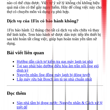
nào có thể chịu được. Việc tự ý xử lý không chỉ không hiệu
quả mà còn có thể gây nguy hiểm. Hãy để công việc này cho
thợ có chuyên môn và dụng cụ phù hợp.
Dịch vụ của 1Fix có bảo hành không?
1Fix bảo hành 12 tháng cho tất cả dịch vụ sửa chữa và thay
thế linh kiện. Tem bảo hành sẽ được dán trực tiếp lên thiết bị
sau khi hoàn tất công việc, giúp bạn hoàn toàn yên tâm sử
dụng.
Bài viết liên quan
Hướng dẫn cách tự kiểm tra gas máy lạnh tại nhà
Tại sao phải bảo dưỡng điều hòa âm trần nối ống gió
định kỳ
Nguyên nhân ống đồng máy lạnh bị đóng tuyết
Lắp máy rửa bát Bosch âm tủ tại nhà chuẩn nhất
Đọc thêm
Sàn nhà tắm bị đọng nước: Nguyên nhân & Cách xử lý
triệt để