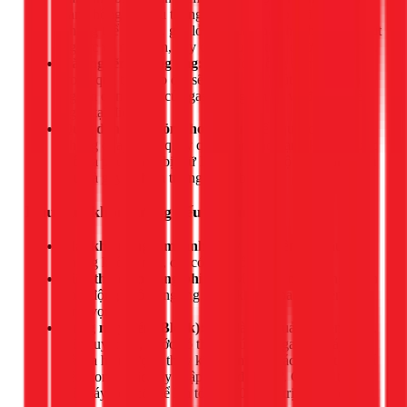
cản không khí lưu thông. Quá trình trao đổi nhiệt
không thể diễn ra, gas lỏng không bay hơi hết mà bị hút
ngược về máy nén, gây đóng tuyết trên đường ống hồi.
Tắc nghẽn đường ống:
Một đoạn ống bị móp, gập
trong quá trình lắp đặt sẽ tạo ra một “nút cổ chai”, làm
nghẽn dòng chảy của gas, gây giảm áp và đóng tuyết
ngay tại điểm tắc.
Quạt dàn lạnh hỏng hoặc yếu:
Nếu quạt dàn lạnh
không quay hoặc quay quá chậm, hơi lạnh không được
thổi ra phòng mà bị giữ lại, làm nhiệt độ dàn lạnh giảm
sâu và gây ra hiện tượng đóng băng.
Hậu quả khôn lường nếu bỏ qua
Mất khả năng làm lạnh:
Máy chạy liên tục nhưng
phòng không mát, chỉ có tiếng ồn.
Tiêu thụ điện năng phi mã:
Máy nén phải gồng mình
hoạt động không ngừng nghỉ, khiến hóa đơn tiền điện
tăng vọt.
Hỏng máy nén (Block):
Đây là hậu quả tốn kém nhất.
Nếu tuyết tan, nước có thể bị hút theo gas về máy nén,
gây ra hiện tượng thủy kích, làm gãy các chi tiết cơ khí
bên trong hoặc gây chập cháy động cơ. Chi phí thay
thế máy nén có thể lên tới 50-70% giá trị của cả chiếc