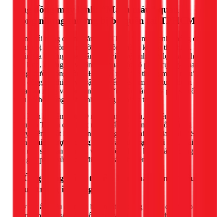
Ống đồng máy lạnh: “Mạch máu” quan
trọng nhưng thường bị bỏ quên tại TPHCM
Trong cái nóng quanh năm của TPHCM, máy lạnh không chỉ
là thiết bị mà còn là người bạn đồng hành không thể thiếu.
Chúng ta thường quan tâm đến việc vệ sinh lưới lọc, lau chùi
dàn lạnh, nhưng lại vô tình bỏ qua một bộ phận cực kỳ quan
trọng: đường ống đồng. Được ví như “hệ thống mạch máu”,
ống đồng có nhiệm vụ vận chuyển gas làm lạnh tuần hoàn
giữa dàn nóng và dàn lạnh. Khi “mạch máu” này gặp sự cố,
toàn bộ hệ thống sẽ bị ảnh hưởng nghiêm trọng.
Với kinh nghiệm hơn 10 năm trong ngành, chuyên gia
Nguyễn Thuận của 1Fix nhận thấy hai vấn đề phổ biến và
nguy hiểm nhất liên quan đến ống đồng tại các gia đình ở Sài
Gòn là
hiện tượng đóng tuyết
và
tình trạng oxi hóa
. Bài
viết này sẽ phân tích sâu về nguyên nhân, hậu quả và cung
cấp giải pháp xử lý dứt điểm từ các chuyên gia.
1. Ống đồng đóng tuyết: Khi máy lạnh “kêu
cứu” trong im lặng
Đây là dấu hiệu dễ nhận biết nhất và cũng là một cảnh báo
khẩn cấp. Bạn sẽ thấy một lớp tuyết trắng, thậm chí là một