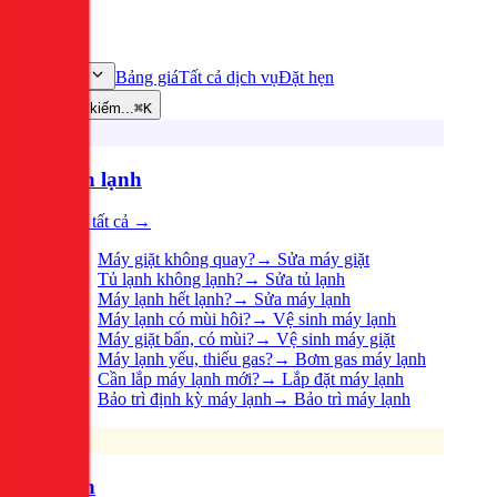
Bảng giá
Tất cả dịch vụ
Đặt hẹn
Dịch vụ
Tìm kiếm...
⌘K
Điện lạnh
Xem tất cả →
Máy giặt không quay?
→
Sửa máy giặt
Tủ lạnh không lạnh?
→
Sửa tủ lạnh
Máy lạnh hết lạnh?
→
Sửa máy lạnh
Máy lạnh có mùi hôi?
→
Vệ sinh máy lạnh
Máy giặt bẩn, có mùi?
→
Vệ sinh máy giặt
Máy lạnh yếu, thiếu gas?
→
Bơm gas máy lạnh
Cần lắp máy lạnh mới?
→
Lắp đặt máy lạnh
Bảo trì định kỳ máy lạnh
→
Bảo trì máy lạnh
Điện