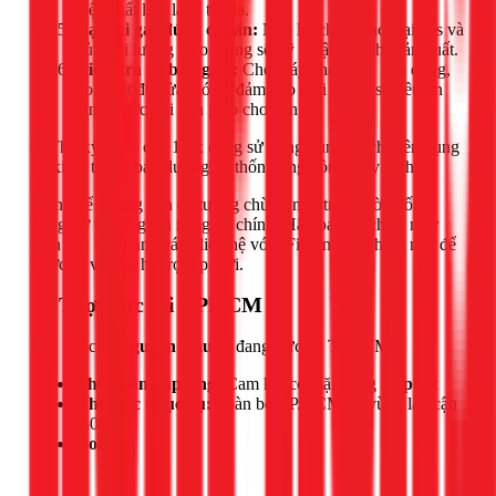
hiệu suất làm lạnh tối đa.
Nạp lại gas đúng chuẩn:
Nạp lại chính xác loại gas và
đủ khối lượng theo thông số kỹ thuật của nhà sản xuất.
Kiểm tra và bàn giao:
Cho máy chạy thử, kẹp dòng,
đo nhiệt độ cửa gió để đảm bảo mọi thông số đều ổn
định trước khi bàn giao cho bạn.
Đừng để những vấn đề tưởng chừng nhỏ trên đường ống
đồng trở thành gánh nặng tài chính. Hãy bảo vệ chiếc máy
lạnh của bạn bằng cách liên hệ với 1Fix.vn ngay hôm nay để
được tư vấn và hỗ trợ kịp thời.
📍 Thợ trực tại TPHCM
Đội thợ của
Nguyễn Thuận
đang trực tại TPHCM.
Thời gian đáp ứng:
Cam kết có mặt trong
30 phút
Khu vực phục vụ:
Toàn bộ TP.HCM và vùng lân cận
(50km)
Hotline: