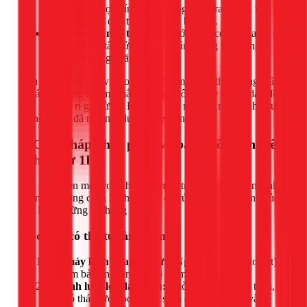
hoặc không bọc kín sẽ để lộ ống đồng ra ngoài, tạo
điều kiện cho quá trình oxi hóa bắt đầu.
Tác động từ môi trường:
Nước mưa có chứa axit, các
loại hóa chất tẩy rửa mạnh vô tình văng vào cũng là
nguyên nhân gây ăn mòn.
Hậu quả chính của việc oxi hóa là làm mỏng thành ống, gây
ra các lỗ thủng li ti mà mắt thường không thấy được, dẫn đến
tình trạng rò rỉ gas từ từ. Đến khi bạn nhận ra máy lạnh yếu đi
thì hệ thống đã mất một lượng gas đáng kể.
3. Giải pháp khắc phục và bảo dưỡng chuyên
nghiệp từ 1Fix
Khi phát hiện một trong hai dấu hiệu trên, hành động nhanh
chóng và đúng cách là chìa khóa để cứu chiếc máy lạnh của
bạn khỏi những hư hỏng đắt đỏ.
Việc bạn có thể tự làm tại nhà
Tắt máy lạnh ngay lập tức:
Ngắt cầu dao (aptomat)
để đảm bảo an toàn và bảo vệ máy nén.
Vệ sinh lưới lọc dàn lạnh:
Chờ tuyết tan hoàn toàn,
sau đó tháo lưới lọc ra rửa sạch dưới vòi nước và để