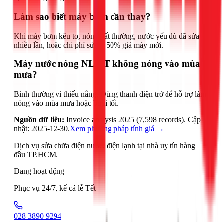
Làm sao biết máy bơm cần thay?
Khi máy bơm kêu to, nóng bất thường, nước yếu dù đã sửa
nhiều lần, hoặc chi phí sửa > 50% giá máy mới.
Máy nước nóng NLMT không nóng vào mùa
mưa?
Bình thường vì thiếu nắng. Dùng thanh điện trở để hỗ trợ làm
nóng vào mùa mưa hoặc buổi tối.
Nguồn dữ liệu:
Invoice analysis 2025 (7,598 records)
. Cập
nhật:
2025-12-30
.
Xem phương pháp tính giá →
Dịch vụ sửa chữa điện nước, điện lạnh tại nhà uy tín hàng
đầu TP.HCM.
Đang hoạt động
Phục vụ 24/7, kể cả lễ Tết
028 3890 9294