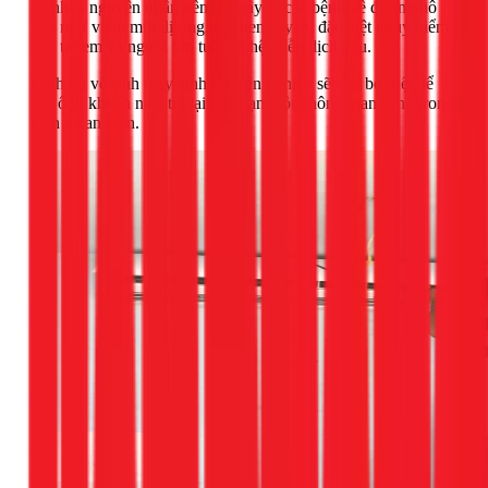
chính là nguyên nhân tiềm ẩn gây ra các bệnh về đường hô
hấp như viêm mũi dị ứng, ho, hen suyễn, đặc biệt nguy hiểm
cho trẻ em và người lớn tuổi có hệ miễn dịch yếu.
Dịch vụ vệ sinh máy lạnh chuyên nghiệp sẽ loại bỏ triệt để
các ổ vi khuẩn này, trả lại cho bạn một không gian sống trong
lành và an toàn.