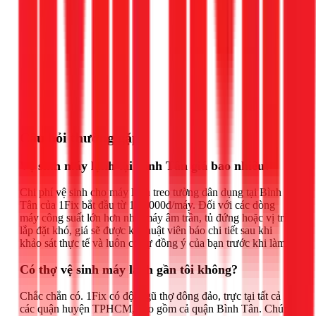
Gọi ngay 1Fix
Câu hỏi thường gặp
Vệ sinh máy lạnh tại Bình Tân giá bao nhiêu?
Chi phí vệ sinh cho máy lạnh treo tường dân dụng tại Bình
Tân của 1Fix bắt đầu từ 150.000đ/máy. Đối với các dòng
máy công suất lớn hơn như máy âm trần, tủ đứng hoặc vị trí
lắp đặt khó, giá sẽ được kỹ thuật viên báo chi tiết sau khi
khảo sát thực tế và luôn có sự đồng ý của bạn trước khi làm.
Có thợ vệ sinh máy lạnh gần tôi không?
Chắc chắn có. 1Fix có đội ngũ thợ đông đảo, trực tại tất cả
các quận huyện TPHCM, bao gồm cả quận Bình Tân. Chúng