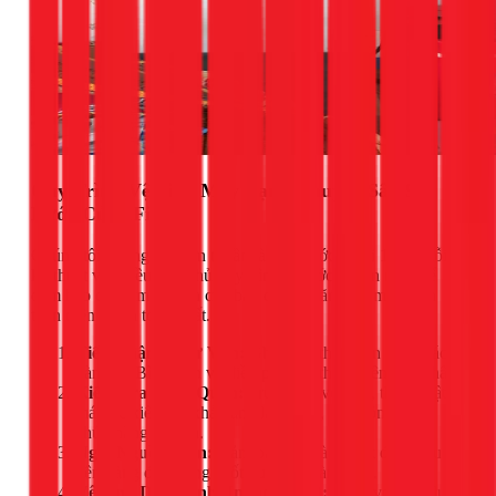
Quy Trình Vệ Sinh Máy Lạnh Chuyên Sâu 9
Bước Của 1Fix
Chúng tôi không chỉ đơn thuần là "xịt nước". Tại 1Fix, mỗi
kỹ thuật viên đều tuân thủ quy trình 9 bước chuẩn mực để
đảm bảo chiếc máy lạnh của bạn được chăm sóc một cách
toàn diện và an toàn nhất.
Tiếp Nhận & Tư Vấn:
Ghi nhận thông tin của khách
hàng tại Bình Tân và điều phối kỹ thuật viên gần nhất.
Kiểm Tra Tổng Quan:
Trước khi vệ sinh, thợ sẽ bật
máy để kiểm tra khả năng làm lạnh, tiếng ồn và các
chức năng cơ bản.
Ngắt Nguồn Điện:
Đảm bảo an toàn tuyệt đối là ưu
tiên hàng đầu trong suốt quá trình làm việc.
Vệ Sinh Dàn Lạnh (Indoor Unit):
Tháo vỏ máy, lưới