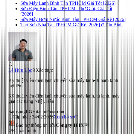
Sửa Máy Lạnh Bình Tân TPHCM Giá Tốt [2026]
Sửa Điện Bình Tân TPHCM: Thợ Giỏi, Giá Tốt
[2026]
Sửa Máy Bơm Nước Bình Tân TPHCM Giá Rẻ [2026]
Thợ Sơn Nhà Tại TPHCM Giá Rẻ [2026] ở Tân Bình
Lê Hữu Lộc
Xác thực
Kỹ thuật viên điện lạnh chuyên sửa máy lạnh
•
9
năm kinh
nghiệm
Kỹ thuật viên điện lạnh chuyên sửa máy lạnh, tủ lạnh, máy
giặt các hãng Nhật, Hàn
Samsung
LG
Hitachi
Panasonic
Cập nhật:
24/02/2026
Xem hồ sơ
Bảo trợ thông tin bởi
Công ty 1FIX™
Đã xác minh