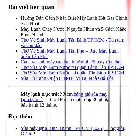
Bài viết liên quan
Hướng Dẫn Cách Nhận Biết Máy Lạnh Hết Gas Chính
Xác Nhất
Máy Lạnh Chảy Nước: Nguyên Nhân và 5 Cách Khắc
Phục Nhanh
Thợ Vệ Sinh Máy Lạnh Tân Bình TPHCM - Tận tâm
và chu đáo
Thợ Vệ Sinh Máy Lạnh Tân Phú – Rửa Máy Lạnh
quận Tân Phú
Cách vệ sinh máy rửa bát, khử mùi hôi máy rửa chén
Thợ Sửa Máy Bơm Nước tại quận Bình Tân TPHCM
Thợ Sửa Máy Bơm Nước tại quận Tân Bình TPHCM
Sửa Tủ Lạnh Quận 8 TPHCM Tại Nhà Giá Tốt
Máy lạnh trục trặc?
Xem
bảng giá sửa máy
lạnh tại nhà
— thợ 1Fix có mặt trong 30 phút,
bảo hành 12 tháng.
Đọc thêm
Sửa máy lạnh Bình Thạnh TPHCM [2026] - Thợ giỏi,
Giá tốt!