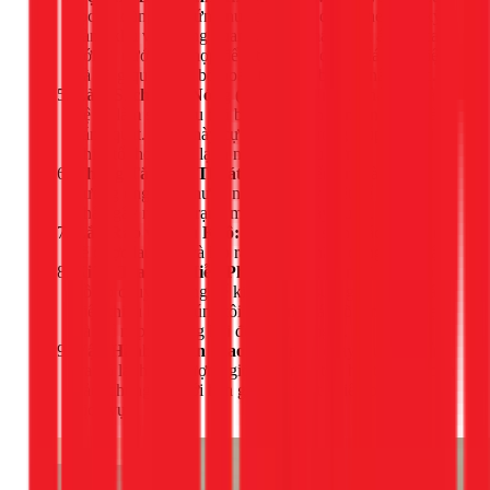
lọc và dùng bạt hứng nước chuyên dụng che chắn kỹ
càng khu vực xung quanh. Dùng máy bơm áp lực cao
với tia nước phù hợp để xịt rửa sâu các kẽ lá tản nhiệt
và lồng quạt, loại bỏ hoàn toàn bụi bẩn và nấm mốc.
Làm Sạch Dàn Nóng (Outdoor Unit):
Tháo vỏ bảo
vệ và làm sạch sâu bụi bẩn bám trên dàn tản nhiệt và
cánh quạt. Bước này cực kỳ quan trọng giúp máy giải
nhiệt tốt hơn, làm lạnh nhanh và sâu hơn.
Thông Tắc Ống Thoát Nước:
Kiểm tra và làm sạch
đường ống thoát nước ngưng, xử lý triệt để nguyên
nhân gây ra tình trạng máy lạnh chảy nước.
Lắp Ráp và Lau Khô:
Sau khi vệ sinh, các bộ phận
sẽ được lau khô và lắp ráp lại cẩn thận, đúng kỹ thuật.
Kiểm Tra Gas Miễn Phí:
Kỹ thuật viên sẽ dùng đồng
hồ đo chuyên dụng để kiểm tra áp suất gas. Nếu phát
hiện thiếu hụt, chúng tôi sẽ thông báo rõ ràng cho bạn
và chỉ nạp bổ sung khi được sự đồng ý.
Vận Hành & Bàn Giao:
Cho máy chạy thử lại, kiểm
tra độ lạnh, lưu lượng gió. Khi mọi thứ hoạt động hoàn
hảo, chúng tôi mới bàn giao và xuất phiếu bảo hành
dịch vụ.