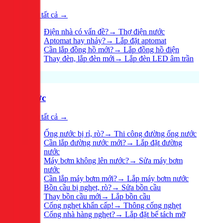
Xem tất cả →
Điện nhà có vấn đề?
→
Thợ điện nước
Aptomat hay nhảy?
→
Lắp đặt aptomat
Cần lắp đồng hồ mới?
→
Lắp đồng hồ điện
Thay đèn, lắp đèn mới
→
Lắp đèn LED âm trần
Nước
Xem tất cả →
Ống nước bị rỉ, rò?
→
Thi công đường ống nước
Cần lắp đường nước mới?
→
Lắp đặt đường
nước
Máy bơm không lên nước?
→
Sửa máy bơm
nước
Cần lắp máy bơm mới?
→
Lắp máy bơm nước
Bồn cầu bị nghẹt, rò?
→
Sửa bồn cầu
Thay bồn cầu mới
→
Lắp bồn cầu
Cống nghẹt khẩn cấp!
→
Thông cống nghẹt
Cống nhà hàng nghẹt?
→
Lắp đặt bể tách mỡ