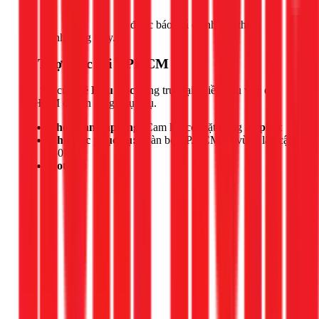
Gọi ngay 1Fix
để được báo giá chính xác theo
tình trạng máy.
📍 Thợ trực tại TPHCM
Đội thợ của
Lê Hữu Lộc
đang trực tại nhiều khu vực ở
TPHCM để sẵn sàng phục vụ.
Thời gian đáp ứng:
Cam kết có mặt trong
30 phút
Khu vực phục vụ:
Toàn bộ TP.HCM và vùng lân cận
(50km)
Hotline: