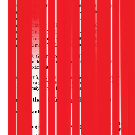
Hạng mục Sửa Chữa
Giá Tham Khảo (VNĐ)
Thay sò lạnh/nóng
550.000 - 850.000
Thay ron cửa tủ
270.000 / mét
Sửa board tủ lạnh < 220L
800.000 - 1.200.000
Sửa board tủ mát < 350L
900.000 - 1.200.000
Sửa board tủ mát 350-700L
1.300.000 - 1.700.000
Sửa board tủ mát > 700L
1.600.000 - 2.000.000
Lưu ý:
Giá chưa bao gồm VAT và vật tư thay
thế. Vui lòng liên hệ hotline 1Fix để nhận báo giá
chính xác nhất.
Đừng chần chừ, hãy để 1Fix chăm sóc sức khỏe cho chiếc
máy lạnh và cả gia đình bạn. Liên hệ ngay hôm nay để đặt
lịch vệ sinh máy lạnh tại Bình Tân nhanh nhất!
Bảng giá tham khảo (Cập nhật 03/2026)
Sửa máy lạnh
Đơn
Ghi
Hạng mục
Giá (VNĐ)
vị
chú