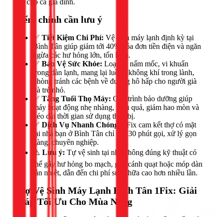
hấp cho cả gia đình.
Điểm chính cần lưu ý
✅
Tiết Kiệm Chi Phí:
Vệ sinh máy lạnh định kỳ tại
Bình Tân giúp giảm tới 40% hóa đơn tiền điện và ngăn
ngừa các hư hỏng lớn, tốn kém.
✅
Bảo Vệ Sức Khỏe:
Loại bỏ nấm mốc, vi khuẩn
trong dàn lạnh, mang lại luồng không khí trong lành,
phòng tránh các bệnh về đường hô hấp cho người già
và trẻ nhỏ.
✅
Tăng Tuổi Thọ Máy:
Quá trình bảo dưỡng giúp
máy hoạt động nhẹ nhàng, hiệu quả, giảm hao mòn và
kéo dài thời gian sử dụng thiết bị.
✅
Dịch Vụ Nhanh Chóng:
1Fix cam kết thợ có mặt
tại nhà bạn ở Bình Tân chỉ sau 30 phút gọi, xử lý gọn
gàng, chuyên nghiệp.
⚠️
Lưu ý:
Tự vệ sinh tại nhà không đúng kỹ thuật có
thể gây hư hỏng bo mạch, gãy cánh quạt hoặc móp dàn
tản nhiệt, dẫn đến chi phí sửa chữa cao hơn nhiều lần.
Thợ Vệ Sinh Máy Lạnh Bình Tân 1Fix: Giải
Pháp Tối Ưu Cho Mùa Nóng