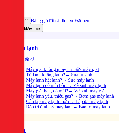
Bảng giá
Tất cả dịch vụ
Đặt hẹn
Dịch vụ
Tìm kiếm...
⌘K
Điện lạnh
Xem tất cả →
Máy giặt không quay?
→
Sửa máy giặt
Tủ lạnh không lạnh?
→
Sửa tủ lạnh
Máy lạnh hết lạnh?
→
Sửa máy lạnh
Máy lạnh có mùi hôi?
→
Vệ sinh máy lạnh
Máy giặt bẩn, có mùi?
→
Vệ sinh máy giặt
Máy lạnh yếu, thiếu gas?
→
Bơm gas máy lạnh
Cần lắp máy lạnh mới?
→
Lắp đặt máy lạnh
Bảo trì định kỳ máy lạnh
→
Bảo trì máy lạnh
Điện