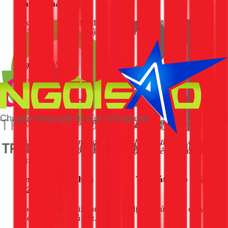
(Tham Khảo 2026)
1Fix cam kết mang đến dịch vụ chất lượng với mức giá hợp
lý và minh bạch. Kỹ thuật viên sẽ luôn báo giá chi tiết trước
khi làm.
Đơn Giá
Loại Dịch Vụ
(VNĐ/máy)
Vệ sinh máy lạnh treo tường (1HP -
150.000 - 250.000
2.5HP)
Vệ sinh máy lạnh âm trần / tủ đứng
350.000 - 550.000
Nạp gas bổ sung R22
150.000 - 300.000
Nạp gas bổ sung R32 / R410a
250.000 - 450.000
Lưu ý: Giá trên chỉ mang tính tham khảo, có thể thay đổi tùy
vào vị trí lắp đặt khó, mức độ bẩn hoặc các yêu cầu sửa chữa
khác.
Bảng Giá Sửa Chữa Tủ Lạnh, Tủ Mát (Cập nhật
01/2026)
Ngoài máy lạnh, 1Fix còn cung cấp dịch vụ sửa chữa chuyên
sâu cho tủ lạnh và tủ mát.