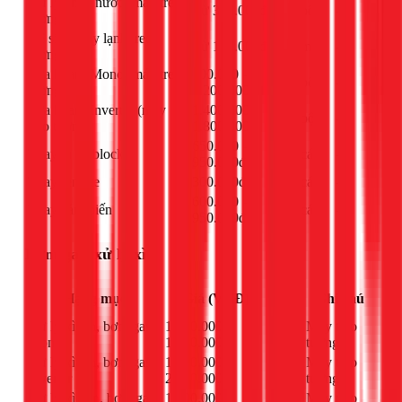
Xử lý chảy nước (máy treo
Từ 300.000đ
bộ
-
tường)
Vệ sinh máy lạnh treo
Từ 150.000đ
máy
-
tường
Sửa board Mono (máy treo
800.000 -
bộ
-
tường)
1.200.000đ
Sửa board Inverter (máy
1.400.000 -
bộ
-
treo tường)
1.800.000đ
650.000 -
Thay tụ đề block
cái
-
950.000đ
Thay remote
300.000đ
cái
-
600.000 -
Thay cảm biến
cái
-
950.000đ
Bơm gas, xử lý xì
Đơn
Hạng mục
Giá (VNĐ)
Ghi chú
vị
Xử lý xì tán, bơm gas
1.000.000 -
Máy treo
bộ
Mono
1.900.000đ
tường
Xử lý xì tán, bơm gas
1.100.000 -
Máy treo
bộ
Inverter
2.000.000đ
tường
Xử lý xì dàn, bơm gas
1.500.000 -
Máy treo