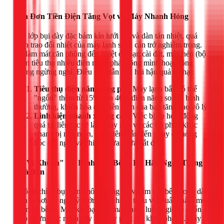
Hóa Đơn Tiền Điện Tăng Vọt và Máy Nhanh Hỏng
Khi lớp bụi dày đặc bám kín lưới lọc và dàn tản nhiệt, quá
trình trao đổi nhiệt của máy lạnh sẽ bị cản trở nghiêm trọng.
Để làm mát căn phòng đến nhiệt độ bạn cài đặt, máy nén (bộ
phận tiêu thụ nhiều điện nhất) phải gồng mình hoạt động
không ngừng nghỉ. Điều này dẫn đến hai hậu quả tai hại:
Tiêu thụ điện năng lãng phí:
Máy lạnh bẩn có thể
"ngốn" thêm từ 15% đến 40% điện năng so với bình
thường, khiến hóa đơn tiền điện của bạn tăng cao vô lý.
Linh kiện nhanh xuống cấp:
Việc bị ép hoạt động
quá tải liên tục sẽ làm máy nén và các bộ phận khác
nhanh bị mài mòn, nóng lên, dẫn đến nguy cơ hỏng
hóc đột ngột và chi phí sửa chữa đắt đỏ.
"Ổ Vi Khuẩn" Vô Hình Gây Bệnh Hô Hấp Ngay Trong
Nhà Bạn
Không chỉ là bụi bẩn, môi trường tối và ẩm ướt bên trong dàn
lạnh là nơi trú ngụ lý tưởng cho hàng triệu vi khuẩn, nấm mốc
và mầm bệnh. Mỗi khi bạn bật máy lạnh, luồng gió sẽ cuốn
theo những tác nhân gây hại này phát tán khắp phòng. Đây