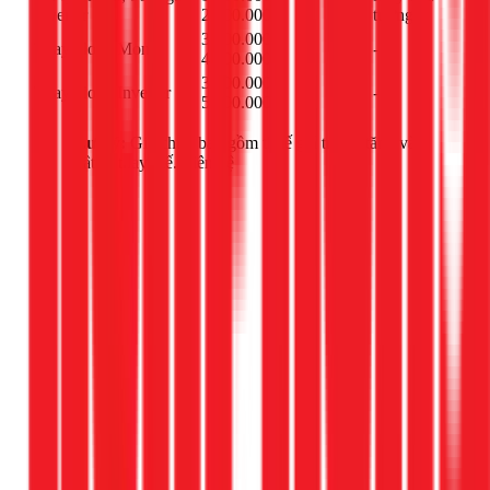
bộ
Inverter
2.400.000đ
tường
3.500.000 -
Thay block Mono
cái
-
4.500.000đ
3.800.000 -
Thay block Inverter
cái
-
5.000.000đ
Lưu ý:
Giá chưa bao gồm thuế giá trị gia tăng và
vật tư thay thế. Liên hệ