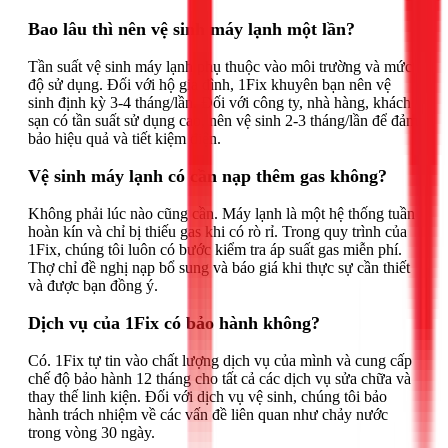
Bao lâu thì nên vệ sinh máy lạnh một lần?
Tần suất vệ sinh máy lạnh phụ thuộc vào môi trường và mức
độ sử dụng. Đối với hộ gia đình, 1Fix khuyên bạn nên vệ
sinh định kỳ 3-4 tháng/lần. Đối với công ty, nhà hàng, khách
sạn có tần suất sử dụng cao, nên vệ sinh 2-3 tháng/lần để đảm
bảo hiệu quả và tiết kiệm điện.
Vệ sinh máy lạnh có cần nạp thêm gas không?
Không phải lúc nào cũng cần. Máy lạnh là một hệ thống tuần
hoàn kín và chỉ bị thiếu gas khi có rò rỉ. Trong quy trình của
1Fix, chúng tôi luôn có bước kiểm tra áp suất gas miễn phí.
Thợ chỉ đề nghị nạp bổ sung và báo giá khi thực sự cần thiết
và được bạn đồng ý.
Dịch vụ của 1Fix có bảo hành không?
Có. 1Fix tự tin vào chất lượng dịch vụ của mình và cung cấp
chế độ bảo hành 12 tháng cho tất cả các dịch vụ sửa chữa và
thay thế linh kiện. Đối với dịch vụ vệ sinh, chúng tôi bảo
hành trách nhiệm về các vấn đề liên quan như chảy nước
trong vòng 30 ngày.