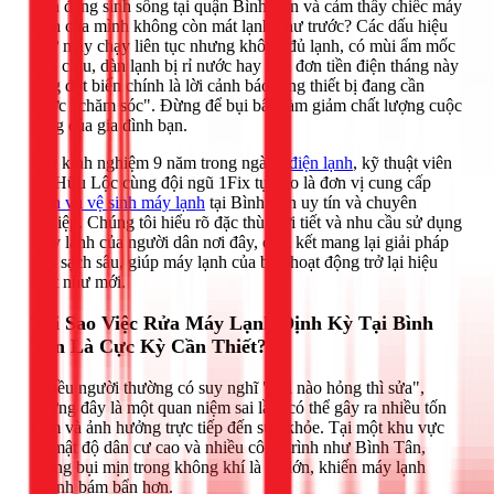
Bạn đang sinh sống tại quận Bình Tân và cảm thấy chiếc máy
lạnh của mình không còn mát lạnh như trước? Các dấu hiệu
như máy chạy liên tục nhưng không đủ lạnh, có mùi ẩm mốc
khó chịu, dàn lạnh bị rỉ nước hay hóa đơn tiền điện tháng này
tăng đột biến chính là lời cảnh báo rằng thiết bị đang cần
được "chăm sóc". Đừng để bụi bẩn làm giảm chất lượng cuộc
sống của gia đình bạn.
Với kinh nghiệm 9 năm trong ngành
điện lạnh
, kỹ thuật viên
Lê Hữu Lộc cùng đội ngũ 1Fix tự hào là đơn vị cung cấp
dịch vụ vệ sinh máy lạnh
tại Bình Tân uy tín và chuyên
nghiệp. Chúng tôi hiểu rõ đặc thù thời tiết và nhu cầu sử dụng
máy lạnh của người dân nơi đây, cam kết mang lại giải pháp
làm sạch sâu, giúp máy lạnh của bạn hoạt động trở lại hiệu
suất như mới.
Tại Sao Việc Rửa Máy Lạnh Định Kỳ Tại Bình
Tân Là Cực Kỳ Cần Thiết?
Nhiều người thường có suy nghĩ "khi nào hỏng thì sửa",
nhưng đây là một quan niệm sai lầm có thể gây ra nhiều tốn
kém và ảnh hưởng trực tiếp đến sức khỏe. Tại một khu vực
có mật độ dân cư cao và nhiều công trình như Bình Tân,
lượng bụi mịn trong không khí là rất lớn, khiến máy lạnh
nhanh bám bẩn hơn.