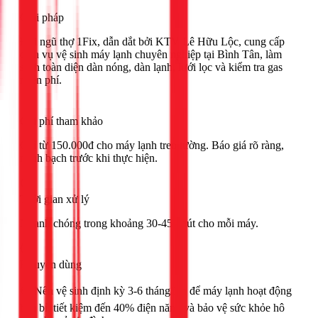
Giải pháp
Đội ngũ thợ 1Fix, dẫn dắt bởi KTV Lê Hữu Lộc, cung cấp
dịch vụ vệ sinh máy lạnh chuyên nghiệp tại Bình Tân, làm
sạch toàn diện dàn nóng, dàn lạnh, lưới lọc và kiểm tra gas
miễn phí.
Chi phí tham khảo
Chỉ từ 150.000đ cho máy lạnh treo tường. Báo giá rõ ràng,
minh bạch trước khi thực hiện.
Thời gian xử lý
Nhanh chóng trong khoảng 30-45 phút cho mỗi máy.
Khuyên dùng
🟢 Nên vệ sinh định kỳ 3-6 tháng/lần để máy lạnh hoạt động
bền bỉ, tiết kiệm đến 40% điện năng và bảo vệ sức khỏe hô