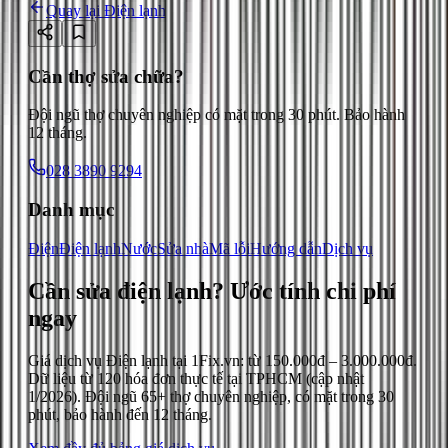
Quay lại
Điện lạnh
Cần thợ sửa chữa?
Đội ngũ thợ chuyên nghiệp có mặt trong 30 phút. Bảo hành
12 tháng.
028 3890 9294
Danh mục
Điện
Điện lạnh
Nước
Sửa nhà
Mã lỗi
Hướng dẫn
Dịch vụ
Cần sửa điện lạnh?
Ước tính chi phí
ngay
Giá dịch vụ
Điện lạnh
tại 1Fix.vn: từ
150.000đ
–
3.000.000đ
.
Dữ liệu từ
120
hóa đơn thực tế tại TPHCM (cập nhật
1/2026
). Đội ngũ 65+ thợ chuyên nghiệp, có mặt trong 30
phút, bảo hành đến 12 tháng.