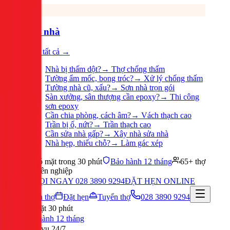
Sửa nhà
Xem tất cả →
Nhà bị thấm dột?
→
Thợ chống thấm
Tường ẩm mốc, bong tróc?
→
Xử lý chống thấm
Tường nhà cũ, xấu?
→
Sơn nhà trọn gói
Sàn xưởng, sân thượng cần epoxy?
→
Thi công
sơn epoxy
Cần chia phòng, cách âm?
→
Vách thạch cao
Trần bị ố, nứt?
→
Trần thạch cao
Cần sửa nhà gấp?
→
Xây nhà sửa nhà
Nhà hẹp, thiếu chỗ?
→
Làm gác xép
Có mặt trong 30 phút
Bảo hành 12 tháng
65+ thợ
chuyên nghiệp
GỌI NGAY 028 3890 9294
ĐẶT HẸN ONLINE
Tuyển thợ
Đặt hẹn
Tuyển thợ
028 3890 9294
Có mặt 30 phút
Bảo hành 12 tháng
Phục vụ 24/7