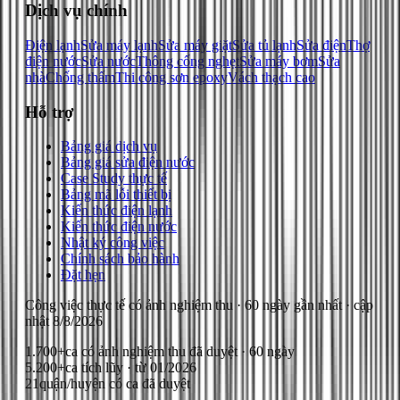
Dịch vụ chính
Điện lạnh
Sửa máy lạnh
Sửa máy giặt
Sửa tủ lạnh
Sửa điện
Thợ
điện nước
Sửa nước
Thông cống nghẹt
Sửa máy bơm
Sửa
nhà
Chống thấm
Thi công sơn epoxy
Vách thạch cao
Hỗ trợ
Bảng giá dịch vụ
Bảng giá sửa điện nước
Case Study thực tế
Bảng mã lỗi thiết bị
Kiến thức điện lạnh
Kiến thức điện nước
Nhật ký công việc
Chính sách bảo hành
Đặt hẹn
Công việc thực tế có ảnh nghiệm thu
· 60 ngày gần nhất
· cập
nhật
8/8/2026
1.700+
ca có ảnh nghiệm thu đã duyệt · 60 ngày
5.200+
ca tích lũy · từ 01/2026
21
quận/huyện có ca đã duyệt