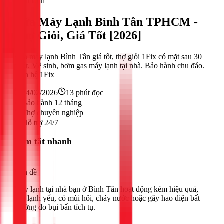
Điện lạnh
Rửa Máy Lạnh Bình Tân TPHCM -
Thợ Giỏi, Giá Tốt [2026]
Rửa máy lạnh Bình Tân giá tốt, thợ giỏi 1Fix có mặt sau 30
phút. Vệ sinh, bơm gas máy lạnh tại nhà. Bảo hành chu đáo.
Liên hệ 1Fix
24/02/2026
13
phút đọc
Bảo hành 12 tháng
Thợ chuyên nghiệp
Hỗ trợ 24/7
Tóm tắt nhanh
Vấn đề
Máy lạnh tại nhà bạn ở Bình Tân hoạt động kém hiệu quả,
làm lạnh yếu, có mùi hôi, chảy nước hoặc gây hao điện bất
thường do bụi bẩn tích tụ.