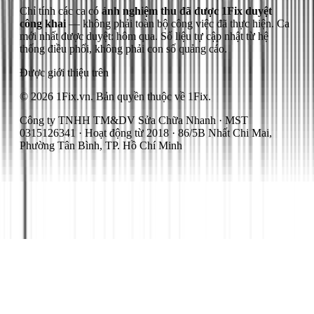
Chỉ tính các ca có
ảnh nghiệm thu đã được 1Fix duyệt
công khai
— không phải toàn bộ công việc đã thực hiện.
Ca
mới nhất được duyệt: hôm qua.
Số liệu tự cập nhật từ hệ
thống điều phối, không phải con số quảng cáo.
Được giới thiệu trên
© 2026 1Fix.vn. Bản quyền thuộc về 1Fix.
Công ty TNHH TM&DV Sửa Chữa Nhanh · MST
0315126341 · Hoạt động từ 2018 · 86/5B Nhất Chi Mai,
Phường Tân Bình, TP. Hồ Chí Minh