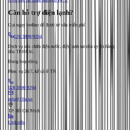
Xem đầy đủ bảng giá dịch vụ →
Cần hỗ trợ
điện lạnh
?
Gọi ngay hotline để được tư vấn miễn phí
028 3890 9294
Dịch vụ sửa chữa điện nước, điện lạnh tại nhà uy tín hàng
đầu TP.HCM.
Đang hoạt động
Phục vụ 24/7, kể cả lễ Tết
028 3890 9294
info@1fix.vn
TP. Hồ Chí Minh
LinkedIn