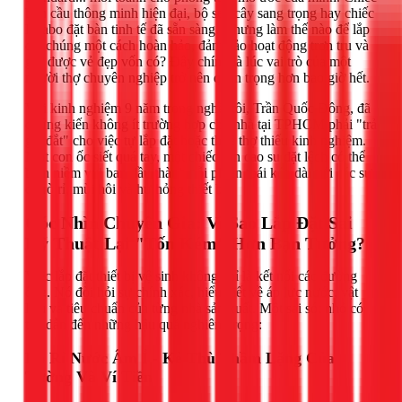
bồn cầu thông minh hiện đại, bộ sen cây sang trọng hay chiếc
lavabo đặt bàn tinh tế đã sẵn sàng. Nhưng làm thế nào để lắp
đặt chúng một cách hoàn hảo, đảm bảo hoạt động trơn tru và
giữ được vẻ đẹp vốn có? Đây chính là lúc vai trò của một
người thợ chuyên nghiệp trở nên quan trọng hơn bao giờ hết.
Với kinh nghiệm 9 năm trong nghề, tôi, Trần Quốc Đông, đã
chứng kiến không ít trường hợp chủ nhà tại TPHCM phải "trả
giá đắt" cho việc tự lắp đặt hoặc thuê thợ thiếu kinh nghiệm.
Một con ốc siết quá tay, một chiếc ron cao su đặt lệch có thể
biến niềm vui ban đầu thành nỗi phiền toái kéo dài với các sự
cố rò rỉ, mùi hôi và hư hỏng thiết bị.
Góc Nhìn Chuyên Gia: Vì Sao Lắp Đặt Sai
Kỹ Thuật Lại "Tốn Kém" Hơn Bạn Tưởng?
Việc lắp đặt thiết bị vệ sinh không chỉ là kết nối các đường
ống. Nó đòi hỏi sự chính xác, hiểu biết về áp lực nước, vật
liệu và tiêu chuẩn của từng nhà sản xuất. Một sai sót nhỏ có
thể dẫn đến những hậu quả nghiêm trọng:
Rò Rỉ Nước Âm Ỉ - Kẻ Thù Thầm Lặng Của
Tường Và Ví Tiền