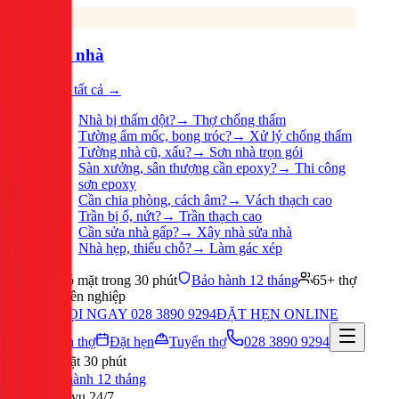
Sửa nhà
Xem tất cả →
Nhà bị thấm dột?
→
Thợ chống thấm
Tường ẩm mốc, bong tróc?
→
Xử lý chống thấm
Tường nhà cũ, xấu?
→
Sơn nhà trọn gói
Sàn xưởng, sân thượng cần epoxy?
→
Thi công
sơn epoxy
Cần chia phòng, cách âm?
→
Vách thạch cao
Trần bị ố, nứt?
→
Trần thạch cao
Cần sửa nhà gấp?
→
Xây nhà sửa nhà
Nhà hẹp, thiếu chỗ?
→
Làm gác xép
Có mặt trong 30 phút
Bảo hành 12 tháng
65+ thợ
chuyên nghiệp
GỌI NGAY 028 3890 9294
ĐẶT HẸN ONLINE
Tuyển thợ
Đặt hẹn
Tuyển thợ
028 3890 9294
Có mặt 30 phút
Bảo hành 12 tháng
Phục vụ 24/7