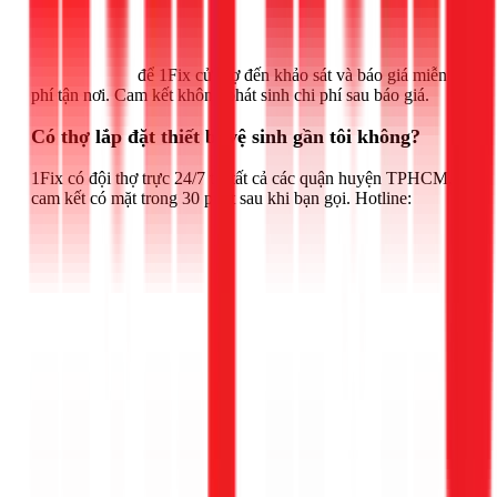
Gọi ngay 1Fix
để 1Fix cử thợ đến khảo sát và báo giá miễn
phí tận nơi. Cam kết không phát sinh chi phí sau báo giá.
Có thợ lắp đặt thiết bị vệ sinh gần tôi không?
1Fix có đội thợ trực 24/7 tại tất cả các quận huyện TPHCM,
cam kết có mặt trong 30 phút sau khi bạn gọi. Hotline: