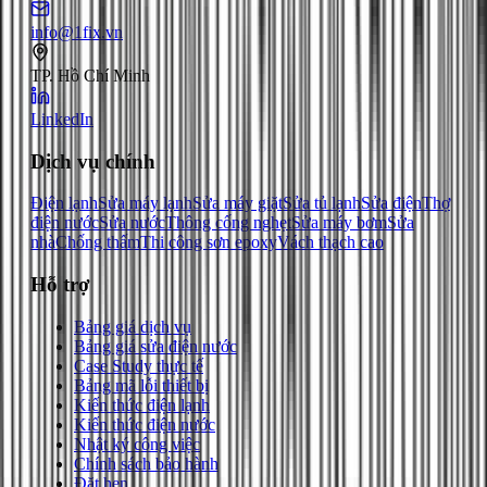
info@1fix.vn
TP. Hồ Chí Minh
LinkedIn
Dịch vụ chính
Điện lạnh
Sửa máy lạnh
Sửa máy giặt
Sửa tủ lạnh
Sửa điện
Thợ
điện nước
Sửa nước
Thông cống nghẹt
Sửa máy bơm
Sửa
nhà
Chống thấm
Thi công sơn epoxy
Vách thạch cao
Hỗ trợ
Bảng giá dịch vụ
Bảng giá sửa điện nước
Case Study thực tế
Bảng mã lỗi thiết bị
Kiến thức điện lạnh
Kiến thức điện nước
Nhật ký công việc
Chính sách bảo hành
Đặt hẹn