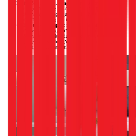
Thi công an toàn, đúng chuẩn:
Sau khi bạn đồng ý,
đội ngũ của chúng tôi sẽ tiến hành lắp đặt cẩn thận,
tuân thủ nghiêm ngặt quy trình kỹ thuật của nhà sản
xuất, đảm bảo từng chi tiết nhỏ nhất.
Kiểm tra & Bàn giao:
Sau khi hoàn tất, thợ sẽ mở
nước và kiểm tra kỹ lưỡng hoạt động của thiết bị, đảm
bảo không có bất kỳ dấu hiệu rò rỉ nào. Chúng tôi sẽ
dọn dẹp sạch sẽ khu vực thi công và bàn giao lại cho
bạn cùng phiếu bảo hành.