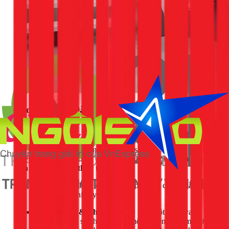
Báo Giá Lắp Đặt Thiết Bị Vệ Sinh: Tại Sao
1Fix Không Có Bảng Giá Cố Định?
Đây là câu hỏi chúng tôi thường xuyên nhận được. Thay vì
đưa ra một bảng giá chung chung và sau đó phát sinh thêm
nhiều chi phí, 1Fix chọn cách làm minh bạch hơn:
báo giá
dựa trên khảo sát thực tế.
Một bảng giá cố định sẽ không công bằng, vì chi phí lắp đặt
phụ thuộc vào rất nhiều yếu tố:
Loại thiết bị & Thương hiệu:
Lắp một vòi lavabo
thông thường sẽ khác với lắp một bộ sen tắm âm tường