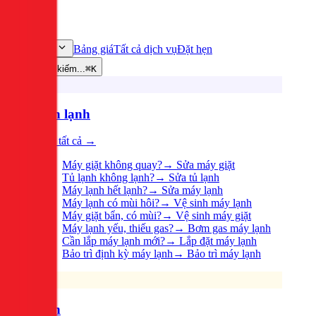
Bảng giá
Tất cả dịch vụ
Đặt hẹn
Dịch vụ
Tìm kiếm...
⌘K
Điện lạnh
Xem tất cả →
Máy giặt không quay?
→
Sửa máy giặt
Tủ lạnh không lạnh?
→
Sửa tủ lạnh
Máy lạnh hết lạnh?
→
Sửa máy lạnh
Máy lạnh có mùi hôi?
→
Vệ sinh máy lạnh
Máy giặt bẩn, có mùi?
→
Vệ sinh máy giặt
Máy lạnh yếu, thiếu gas?
→
Bơm gas máy lạnh
Cần lắp máy lạnh mới?
→
Lắp đặt máy lạnh
Bảo trì định kỳ máy lạnh
→
Bảo trì máy lạnh
Điện