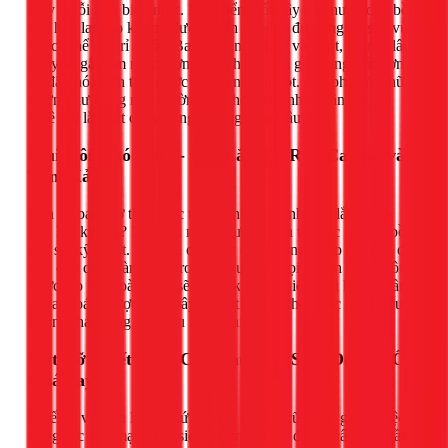
Đây là lỗi phổ biến nhất. Một điểm nối dây cấp nước cho bồn
cầu hay lavabo không được quấn keo lụa đủ vòng và siết vừa
tay có thể gây rỉ nước. Ban đầu, nó chỉ là vài giọt, nhưng lâu
ngày sẽ gây ẩm mốc tường, làm hỏng sàn gỗ, bong tróc sơn
và đẩy hóa đơn tiền nước của bạn tăng vọt. Chi phí sửa chữa
những hư hỏng này thường cao hơn gấp nhiều lần chi phí
thuê thợ lắp đặt chuyên nghiệp ngay từ đầu.
Mùi Hôi Khó Chịu - Khi Lắp Sai Ron Cao Su và
Tâm Xả
Bạn có bao giờ thắc mắc tại sao nhà vệ sinh mới lắp đã có
mùi hôi không? Nguyên nhân thường đến từ việc lắp đặt bồn
cầu sai kỹ thuật. Tâm xả của bồn cầu không khớp với tâm của
ống chờ dưới sàn, hoặc ron cao su (còn gọi là con thỏ) không
được lắp kín hoàn toàn sẽ tạo ra kẽ hở, khiến mùi hôi từ hầm
chứa thoát ngược lên. Đây là một lỗi rất khó khắc phục nếu
không tháo tung bồn cầu ra lắp lại.
Nứt Vỡ Thiết Bị - "Của Đau Con Sót" Do Siết Ốc
Quá Tay
Thiết bị vệ sinh làm từ sứ rất đẹp nhưng cũng rất giòn. Việc
dùng lực quá mạnh khi siết các con ốc cố định chân bồn cầu