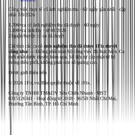
Công việc thực tế có ảnh nghiệm thu
· 60 ngày gần nhất
· cập
nhật
7/8/2026
1.700+
ca có ảnh nghiệm thu đã duyệt · 60 ngày
5.100+
ca tích lũy · từ 01/2026
21
quận/huyện có ca đã duyệt
Chỉ tính các ca có
ảnh nghiệm thu đã được 1Fix duyệt
công khai
— không phải toàn bộ công việc đã thực hiện.
Ca
mới nhất được duyệt: hôm qua.
Số liệu tự cập nhật từ hệ
thống điều phối, không phải con số quảng cáo.
Được giới thiệu trên
© 2026 1Fix.vn. Bản quyền thuộc về 1Fix.
Công ty TNHH TM&DV Sửa Chữa Nhanh · MST
0315126341 · Hoạt động từ 2018 · 86/5B Nhất Chi Mai,
Phường Tân Bình, TP. Hồ Chí Minh