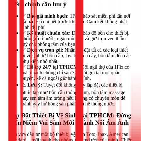
Điểm chính cần lưu ý
✅
Báo giá minh bạch:
1Fix khảo sát miễn phí tận nơi
và báo giá chi tiết trước khi làm. Cam kết không phát
sinh chi phí.
✅
Kỹ thuật chuẩn xác:
Đảm bảo độ bền cho thiết bị,
chống rò rỉ nước, ngăn mùi hôi và giữ trọn vẹn thẩm
mỹ cho phòng tắm của bạn.
✅
Dịch vụ trọn gói:
Nhận lắp đặt tất cả các loại thiết
bị vệ sinh từ bồn cầu, lavabo, sen cây, bồn tắm đến các
phụ kiện nhỏ nhất.
✅
Hỗ trợ 24/7 tại TPHCM:
Đội ngũ thợ của 1Fix có
mặt nhanh chóng chỉ sau 30 phút gọi tại mọi quận
huyện, kể cả ngoài giờ hành chính.
⚠️
Lưu ý:
Tuyệt đối không tự ý lắp đặt các thiết bị
phức tạp như bồn cầu thông minh, bồn tắm massage
hay sen tắm âm tường nếu không có chuyên môn để
tránh gây hư hỏng sản phẩm và hệ thống nước.
Lắp Đặt Thiết Bị Vệ Sinh Tại TPHCM: Đừng
Biến Niềm Vui Sắm Mới Thành Nỗi Ám Ảnh
Bạn vừa đầu tư một bộ thiết bị vệ sinh Toto, Inax, American
Standard... mới toanh cho phòng tắm mơ ước của mình. Chiếc