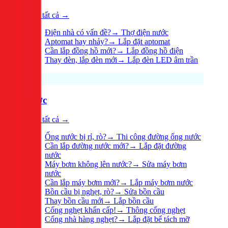
Xem tất cả →
Điện nhà có vấn đề?
→
Thợ điện nước
Aptomat hay nhảy?
→
Lắp đặt aptomat
Cần lắp đồng hồ mới?
→
Lắp đồng hồ điện
Thay đèn, lắp đèn mới
→
Lắp đèn LED âm trần
Nước
Xem tất cả →
Ống nước bị rỉ, rò?
→
Thi công đường ống nước
Cần lắp đường nước mới?
→
Lắp đặt đường
nước
Máy bơm không lên nước?
→
Sửa máy bơm
nước
Cần lắp máy bơm mới?
→
Lắp máy bơm nước
Bồn cầu bị nghẹt, rò?
→
Sửa bồn cầu
Thay bồn cầu mới
→
Lắp bồn cầu
Cống nghẹt khẩn cấp!
→
Thông cống nghẹt
Cống nhà hàng nghẹt?
→
Lắp đặt bể tách mỡ