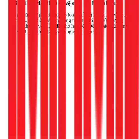
Chi phí lắp đặt thiết bị vệ sinh giá bao nhiêu?
Chi phí lắp đặt phụ thuộc vào loại thiết bị (bồn cầu, lavabo,
sen tắm...) và điều kiện thi công thực tế (có cần sửa đường
ống cũ không, vị trí lắp đặt khó hay dễ). Để có báo giá chính
xác và nhanh nhất, bạn vui lòng gọi hotline