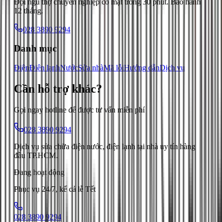
Đội ngũ thợ chuyên nghiệp có mặt trong 30 phút. Bảo hành
12 tháng.
028 3890 9294
Danh mục
Điện
Điện lạnh
Nước
Sửa nhà
Mã lỗi
Hướng dẫn
Dịch vụ
Cần hỗ trợ
khác
?
Gọi ngay hotline để được tư vấn miễn phí
028 3890 9294
Dịch vụ sửa chữa điện nước, điện lạnh tại nhà uy tín hàng
đầu TP.HCM.
Đang hoạt động
Phục vụ 24/7, kể cả lễ Tết
028 3890 9294