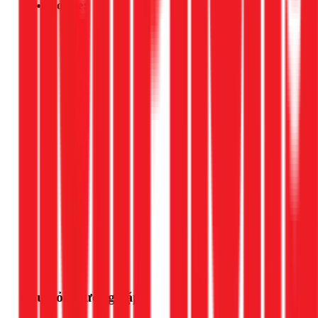
Hotline:
Gọi ngay 1Fix
Câu hỏi thường gặp