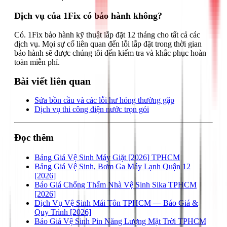
Dịch vụ của 1Fix có bảo hành không?
Có. 1Fix bảo hành kỹ thuật lắp đặt 12 tháng cho tất cả các
dịch vụ. Mọi sự cố liên quan đến lỗi lắp đặt trong thời gian
bảo hành sẽ được chúng tôi đến kiểm tra và khắc phục hoàn
toàn miễn phí.
Bài viết liên quan
Sửa bồn cầu và các lỗi hư hỏng thường gặp
Dịch vụ thi công điện nước trọn gói
Đọc thêm
Bảng Giá Vệ Sinh Máy Giặt [2026] TPHCM
Bảng Giá Vệ Sinh, Bơm Ga Máy Lạnh Quận 12
[2026]
Báo Giá Chống Thấm Nhà Vệ Sinh Sika TPHCM
[2026]
Dịch Vụ Vệ Sinh Mái Tôn TPHCM — Báo Giá &
Quy Trình [2026]
Báo Giá Vệ Sinh Pin Năng Lượng Mặt Trời TPHCM