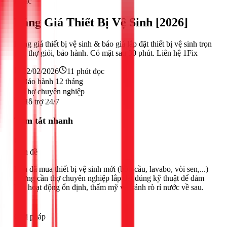
Khác
Bảng Giá Thiết Bị Vệ Sinh [2026]
Bảng giá thiết bị vệ sinh & báo giá lắp đặt thiết bị vệ sinh trọn
gói, thợ giỏi, bảo hành. Có mặt sau 30 phút. Liên hệ 1Fix
22/02/2026
11
phút đọc
Bảo hành 12 tháng
Thợ chuyên nghiệp
Hỗ trợ 24/7
Tóm tắt nhanh
Vấn đề
Bạn đã mua thiết bị vệ sinh mới (bồn cầu, lavabo, vòi sen,...)
nhưng cần thợ chuyên nghiệp lắp đặt đúng kỹ thuật để đảm
bảo hoạt động ổn định, thẩm mỹ và tránh rò rỉ nước về sau.
Giải pháp