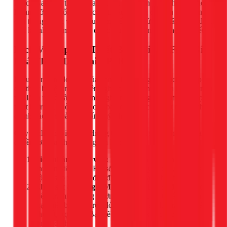
hoặc lavabo có thể gây ra các vết nứt chân chim, hoặc tệ hơn
là làm vỡ cả khối sứ. Đặc biệt, các thiết bị đắt tiền như bồn
cầu thông minh với nhiều cảm biến điện tử, sen cây nhiệt độ...
cực kỳ nhạy cảm và cần được lắp đặt bởi người thợ am hiểu.
Dịch Vụ Lắp Đặt Thiết Bị Vệ Sinh 1Fix - Giải
Pháp Toàn Diện tại TPHCM
Hiểu rõ những lo lắng của bạn, 1Fix mang đến dịch vụ lắp
đặt thiết bị vệ sinh chuyên nghiệp, được thực hiện bởi đội ngũ
thợ lành nghề và giàu kinh nghiệm. Chúng tôi đảm bảo mọi
thiết bị trong phòng tắm của bạn đều được lắp đặt một cách
chính xác, an toàn và thẩm mỹ nhất.
Quy trình làm việc của chúng tôi luôn đặt sự minh bạch và
quyền lợi của khách hàng lên hàng đầu:
Tiếp nhận & Tư vấn:
Bạn chỉ cần gọi đến hotline,
chuyên viên của 1Fix sẽ lắng nghe yêu cầu, tư vấn sơ
bộ và sắp xếp thợ đến địa chỉ của bạn nhanh nhất.
Khảo sát & Báo giá MIỄN PHÍ:
Thợ sẽ đến tận nơi,
kiểm tra hiện trạng đường ống nước, vị trí lắp đặt và
loại thiết bị. Dựa trên đó, chúng tôi sẽ đưa ra báo giá
chi tiết, trọn gói. Bạn sẽ biết chính xác chi phí trước khi
quyết định.