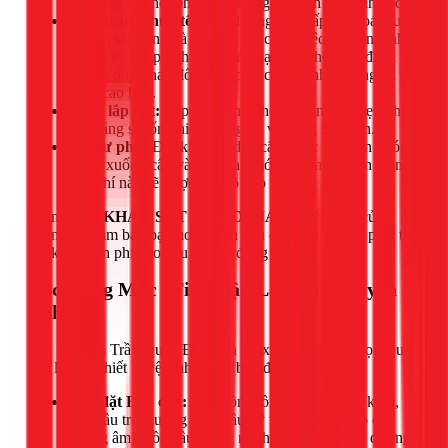
phức tạp đòi hỏi phải đục tường và định vị chính xác.
Hiện trạng thực tế:
Nếu đường ống cấp và thoát nước
chờ đã sẵn sàng và đúng vị trí, công việc sẽ rất nhanh
chóng và chi phí thấp. Ngược lại, nếu thợ phải đi lại
đường ống, thay đổi vị trí chờ, chi phí nhân công và vật
tư sẽ cao hơn.
Vị trí lắp đặt:
Lắp đặt trong không gian chật hẹp, thiếu
ánh sáng sẽ tốn nhiều thời gian và công sức hơn.
Vật tư phụ:
Đôi khi, các dây cấp nước hay van khóa
cũ đã xuống cấp và cần thay mới để đảm bảo an toàn.
Chi phí này sẽ được báo rõ cho bạn.
Chính sách
KHẢO SÁT & BÁO GIÁ MIỄN PHÍ
của
chúng tôi đảm bảo bạn hoàn toàn chủ động và không phải trả
bất kỳ khoản phí nào nếu không đồng ý với báo giá.
Các Hạng Mục 1Fix Nhận Lắp Đặt Chuyên
Nghiệp
Đội ngũ của Trần Quốc Đông và 1Fix có thể xử lý mọi yêu
cầu lắp đặt thiết bị vệ sinh, từ cơ bản đến cao cấp:
Lắp đặt Bồn cầu:
Bao gồm bồn cầu 1 khối, 2 khối,
bồn cầu treo tường (yêu cầu kỹ thuật cao về lắp đặt
khung âm), bồn cầu thông minh (cần kết nối cả đường