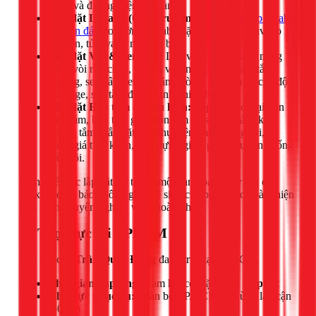
nước và đường điện an toàn).
Lắp đặt Lavabo (Chậu rửa mặt):
Dịch vụ lắp lavabo
âm bàn đá
treo tường, lavabo đặt trên bàn đá, lavabo
âm bàn, tủ lavabo nguyên bộ.
Lắp đặt Vòi & Sen tắm:
Lắp vòi chậu lavabo nóng
lạnh, vòi rửa chén, vòi xịt vệ sinh. Lắp đặt sen tắm
thường, sen cây, sen tắm âm tường, sen tắm có chế độ
massage, sen tắm điều chỉnh nhiệt độ.
Lắp đặt Bồn tắm & Phụ kiện:
Lắp đặt các loại bồn
tắm nằm, bồn tắm góc, bồn tắm massage, vách kính
phòng tắm. Lắp đặt các phụ kiện như gương soi, kệ
kính, giá treo khăn, hộp đựng giấy, phễu thu sàn chống
mùi hôi.
Đừng để việc lắp đặt trở thành một canh bạc. Hãy gọi cho
1Fix để đảm bảo không gian vệ sinh của bạn được hoàn thiện
một cách chuyên nghiệp và an toàn nhất.
📍 Thợ trực tại TPHCM
Đội thợ của
Trần Quốc Đông
đang trực tại TPHCM.
Thời gian đáp ứng:
Cam kết có mặt trong
30 phút
Khu vực phục vụ:
Toàn bộ TP.HCM và vùng lân cận
(50km)