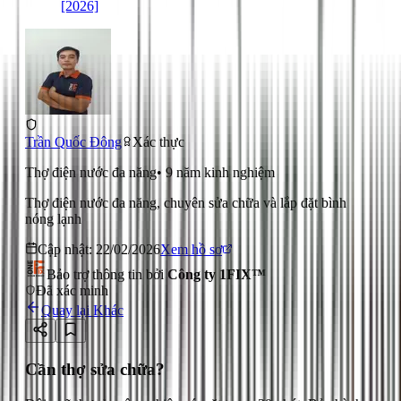
[2026]
Trần Quốc Đông
Xác thực
Thợ điện nước đa năng
•
9
năm kinh nghiệm
Thợ điện nước đa năng, chuyên sửa chữa và lắp đặt bình
nóng lạnh
Cập nhật:
22/02/2026
Xem hồ sơ
Bảo trợ thông tin bởi
Công ty 1FIX™
Đã xác minh
Quay lại
Khác
Cần thợ sửa chữa?