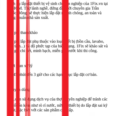
Dịch vụ lắp đặt thiết bị vệ sinh chuyên nghiệp của 1Fix.vn tại
TPHCM. Thợ lành nghề, đứng đầu bởi chuyên gia Trần
Quốc Đông, sẽ thực hiện lắp đặt nhanh chóng, an toàn và
đúng chuẩn nhà sản xuất.
Chi phí tham khảo
Chi phí lắp đặt phụ thuộc vào loại thiết bị (bồn cầu, lavabo,
bồn tắm...) và độ phức tạp của hiện trạng. 1Fix sẽ khảo sát và
báo giá chi tiết, minh bạch, miễn phí trước khi thi công.
Thời gian xử lý
Từ 45 phút đến 3 giờ cho các hạng mục lắp đặt cơ bản.
Khuyên dùng
🟢 Luôn sử dụng dịch vụ của thợ chuyên nghiệp để tránh các
sự cố tốn kém như rò rỉ nước, nứt vỡ thiết bị do lắp đặt sai kỹ
thuật, đặc biệt với các sản phẩm cao cấp.