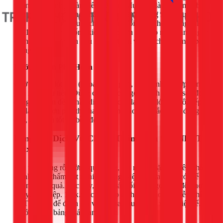
phẳng và xả nhẹ nhàng lên bề mặt. Mục tiêu là tạo ra một bề
mặt phẳng, mịn, đồng nhất với khu vực tường xung quanh.
Sau khi xả nhám, lau sạch bụi lần cuối. Tiếp theo, dùng rulo
lăn 1 lớp sơn lót chống kiềm. Lớp sơn này tạo một màng ngăn
cách, bảo vệ lớp sơn phủ khỏi hơi ẩm và các chất kiềm từ xi
măng.
Bước 4: Sơn Phủ Hoàn Thiện
Chờ lớp sơn lót khô (khoảng 2-4 giờ), tiến hành lăn lớp sơn
phủ màu đầu tiên. Dùng cọ quét các góc, cạnh trước, sau đó
dùng rulo lăn đều phần diện tích còn lại. Đợi lớp 1 khô, tiếp
tục lăn lớp sơn phủ thứ hai để đảm bảo màu sắc được đồng
đều, che phủ tốt và bền đẹp.
Bảng Giá Dịch Vụ Chống Thấm, Sơn Sửa Nhà Tại
1Fix.vn
Khi tình trạng rỗ tường quá nặng, lan rộng hoặc nguyên nhân
chính là do thấm dột nghiêm trọng, việc tự sửa chữa có thể
không hiệu quả. Lúc này, giải pháp tối ưu là gọi cho đội thợ
chuyên nghiệp. 1Fix.vn cung cấp dịch vụ khảo sát miễn phí
tại TPHCM để đánh giá và đưa ra phương án xử lý triệt để.
Dưới đây là bảng giá tham khảo: