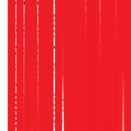
5. Điều Kiện Thời Tiết Thi Công Bất Lợi
Sơn tường vào ngày nắng gắt khiến bề mặt sơn khô quá
nhanh trong khi lớp bên trong vẫn còn ướt, gây ra hiện tượng
nứt rỗ. Ngược lại, sơn vào ngày mưa, trời nồm ẩm tại
TPHCM khiến sơn cực kỳ lâu khô, hơi nước dễ ngưng tụ trên
bề mặt, gây ra các lỗ kim sau khi hoàn thiện.
Hướng Dẫn Bả Tường Bị Rỗ Tại Nhà Với 4 Bước
Chuyên Nghiệp
Nếu tường nhà bạn chỉ bị rỗ ở một vài khu vực nhỏ, bạn hoàn
toàn có thể tự mình xử lý. Hãy chuẩn bị đầy đủ dụng cụ và
làm theo quy trình chuẩn dưới đây.
Dụng cụ cần có:
Bay trét, dao sủi sơn
Giấy nhám (loại P150 và P320)
Chổi quét bụi, khăn sạch, xô đựng nước
Bột bả (bột trét) tường chất lượng tốt
Sơn lót chống kiềm
Sơn phủ màu (cùng mã màu với tường cũ nếu có)
Rulo (con lăn), cọ sơn