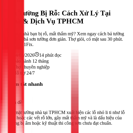
Sửa nhà
Bả Tường Bị Rỗ: Cách Xử Lý Tại
Nhà & Dịch Vụ TPHCM
Tường nhà bạn bị rỗ, mất thẩm mỹ? Xem ngay cách bả tường
bị rỗ và bả sơn tường đơn giản. Thợ giỏi, có mặt sau 30 phút.
Liên hệ 1Fix.
24/02/2026
14
phút đọc
Bảo hành 12 tháng
Thợ chuyên nghiệp
Hỗ trợ 24/7
Tóm tắt nhanh
Vấn đề
Bề mặt tường nhà tại TPHCM xuất hiện các lỗ nhỏ li ti như lỗ
kim hoặc các vết rỗ lớn, gây mất thẩm mỹ và là dấu hiệu của
tường bị ẩm hoặc kỹ thuật thi công sơn chưa đạt chuẩn.