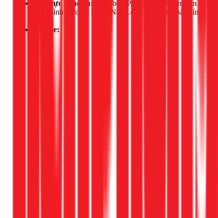
Khu vực phục vụ:
Toàn bộ TP.HCM và các tỉnh lân
cận (Bình Dương, Đồng Nai, Long An) trong bán kính
50km.
Hotline:
Gọi ngay 1Fix