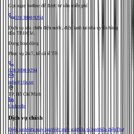
Gọi ngay hotline để được tư vấn miễn phí
028 3890 9294
Dịch vụ sửa chữa điện nước, điện lạnh tại nhà uy tín hàng
đầu TP.HCM.
Đang hoạt động
Phục vụ 24/7, kể cả lễ Tết
028 3890 9294
info@1fix.vn
TP. Hồ Chí Minh
LinkedIn
Dịch vụ chính
Điện lạnh
Sửa máy lạnh
Sửa máy giặt
Sửa tủ lạnh
Sửa điện
Thợ