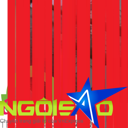
Bước 3: Làm Phẳng và Sơn Lót Chống Kiềm
Sau khi lớp bả cuối cùng đã khô cứng (thường sau 12-24
giờ), dùng giấy nhám mịn (P320) bọc vào một miếng gỗ