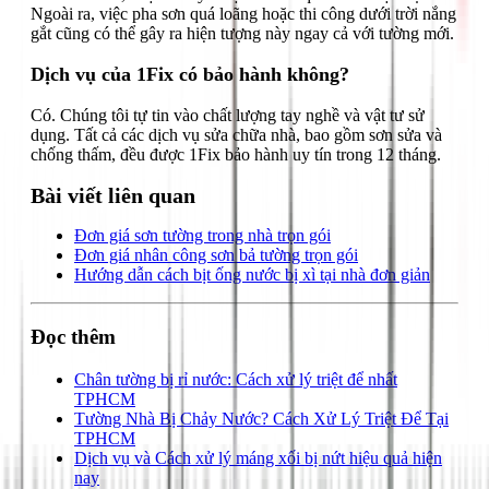
Ngoài ra, việc pha sơn quá loãng hoặc thi công dưới trời nắng
gắt cũng có thể gây ra hiện tượng này ngay cả với tường mới.
Dịch vụ của 1Fix có bảo hành không?
Có. Chúng tôi tự tin vào chất lượng tay nghề và vật tư sử
dụng. Tất cả các dịch vụ sửa chữa nhà, bao gồm sơn sửa và
chống thấm, đều được 1Fix bảo hành uy tín trong 12 tháng.
Bài viết liên quan
Đơn giá sơn tường trong nhà trọn gói
Đơn giá nhân công sơn bả tường trọn gói
Hướng dẫn cách bịt ống nước bị xì tại nhà đơn giản
Đọc thêm
Chân tường bị rỉ nước: Cách xử lý triệt để nhất
TPHCM
Tường Nhà Bị Chảy Nước? Cách Xử Lý Triệt Để Tại
TPHCM
Dịch vụ và Cách xử lý máng xối bị nứt hiệu quả hiện
nay