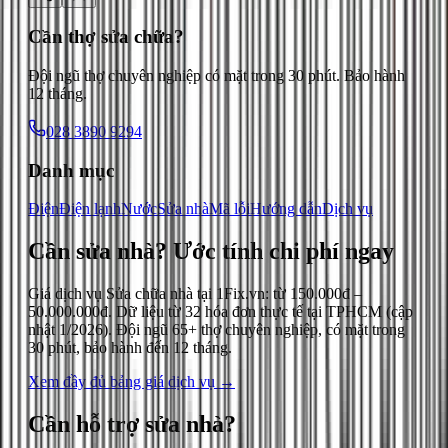
Cần thợ sửa chữa?
Đội ngũ thợ chuyên nghiệp có mặt trong 30 phút. Bảo hành
12 tháng.
028 3890 9294
Danh mục
Điện
Điện lạnh
Nước
Sửa nhà
Mã lỗi
Hướng dẫn
Dịch vụ
Cần sửa nhà?
Ước tính chi phí ngay
Giá dịch vụ
Sửa chữa nhà
tại 1Fix.vn: từ
150.000đ
–
50.000.000đ
. Dữ liệu từ
32
hóa đơn thực tế tại TPHCM (cập
nhật
1/2026
). Đội ngũ 65+ thợ chuyên nghiệp, có mặt trong
30 phút, bảo hành đến 12 tháng.
Xem đầy đủ bảng giá dịch vụ →
Cần hỗ trợ
sửa nhà
?