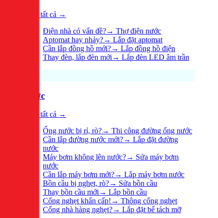
Xem tất cả →
Điện nhà có vấn đề?
→
Thợ điện nước
Aptomat hay nhảy?
→
Lắp đặt aptomat
Cần lắp đồng hồ mới?
→
Lắp đồng hồ điện
Thay đèn, lắp đèn mới
→
Lắp đèn LED âm trần
Nước
Xem tất cả →
Ống nước bị rỉ, rò?
→
Thi công đường ống nước
Cần lắp đường nước mới?
→
Lắp đặt đường
nước
Máy bơm không lên nước?
→
Sửa máy bơm
nước
Cần lắp máy bơm mới?
→
Lắp máy bơm nước
Bồn cầu bị nghẹt, rò?
→
Sửa bồn cầu
Thay bồn cầu mới
→
Lắp bồn cầu
Cống nghẹt khẩn cấp!
→
Thông cống nghẹt
Cống nhà hàng nghẹt?
→
Lắp đặt bể tách mỡ