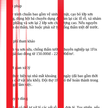
Giải pháp
Quy trình chuẩn bao gồm vệ sinh bề mặt, cạo bỏ lớp sơn
hỏng, dùng bột bả chuyên dụng để trám lại các lỗ rỗ, xả nhám
cho phẳng và sơn lại 2 lớp sơn chất lượng cao. Nếu nguyên
nhân do thấm, bắt buộc phải xử lý chống thấm triệt để trước.
Chi phí tham khảo
Dịch vụ sơn sửa, chống thấm tường chuyên nghiệp tại 1Fix
có giá dao động từ 150.000đ - 220.000đ/m².
Thời gian xử lý
Tự thực hiện tại nhà mất khoảng 1-2 ngày (đã bao gồm thời
gian chờ vật liệu khô). Đội thợ 1Fix có thể hoàn thành trong
4-8 giờ làm việc.
Khuyên dùng
🟢 Bạn có thể tự xử lý các vết rỗ nhỏ, đơn lẻ. Tuy nhiên, nếu