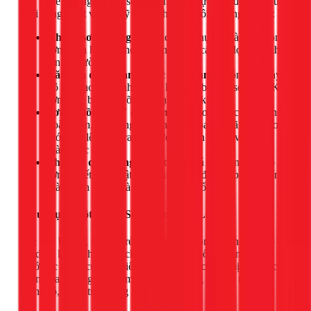
Tay nghề của người thợ sơn ảnh hưởng trực tiếp đến kết quả
cuối cùng. Một vài lỗi kỹ thuật phổ biến tôi thường gặp là:
Khuấy sơn không kỹ:
Các chất phụ gia và màu trong
sơn chưa hòa tan hoàn toàn, tạo ra các hạt lợn cợn khi
lăn lên tường.
Lăn sơn quá nhanh hoặc quá mạnh:
Động tác này
vô tình tạo ra rất nhiều bọt khí trên bề mặt sơn ướt. Khi
sơn khô, bọt khí vỡ ra để lại các lỗ kim.
Sơn "chồng lớp" quá sớm:
Lớp sơn trước chưa khô
hoàn toàn, hơi dung môi chưa kịp bay đi đã bị lớp sơn
mới phủ lên, gây ra hiện tượng "sơn bị bí" và hình
thành các lỗ nhỏ.
Pha sơn quá loãng:
Việc thêm quá nhiều nước vào
sơn để tiết kiệm vật tư sẽ làm giảm độ che phủ, khiến
màng sơn mỏng và yếu, dễ tạo lỗ hổng.
4. Sử Dụng Bột Bả và Sơn Kém Chất Lượng
Các loại bột bả, sơn giá rẻ, không rõ nguồn gốc thường có độ
kết dính kém, khả năng chống kiềm và chống thấm thấp.
Dưới tác động của thời tiết, chúng nhanh chóng bị xuống cấp,
phấn hóa, không còn bám chắc vào tường và gây ra hiện
tượng rỗ, bong tróc hàng loạt.