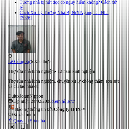
Tường nhà bị nứt dọc có nguy hiểm không? Cách xử
lý
Cách Xử Lý Tường Nhà Bị Nứt Ngang Tại Nhà
[2026]
Lê Công Sự
Xác thực
Thợ sửa nhà kinh nghiệm
•
12
năm kinh nghiệm
Thợ sửa nhà kinh nghiệm, chuyên xử lý chống thấm, sơn sửa
và cải tạo nhà cũ
Dulux
Jotun
Nippon
Cập nhật:
24/02/2026
Xem hồ sơ
Bảo trợ thông tin bởi
Công ty 1FIX™
Đã xác minh
Quay lại
Sửa nhà