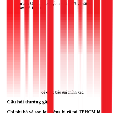
Lưu ý:
Giá chưa bao gồm VAT 10% và vật tư
thay thế. Liên hệ
Gọi ngay 1Fix
để được báo giá chính xác.
Câu hỏi thường gặp
Chi phí bả và sơn lại tường bị rỗ tại TPHCM là