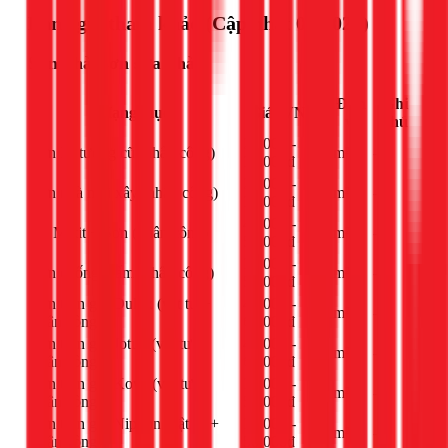
Bảng giá tham khảo (Cập nhật 03/2026)
Sơn nhà, sơn sửa nhà
Đơn
Ghi
Hạng mục
Giá (VNĐ)
vị
chú
20.000 -
Sơn lại tường cũ (nhân công)
m²
-
30.000đ
25.000 -
Sơn nhà mới xây (nhân công)
m²
-
35.000đ
40.000 -
Bả Matit + Sơn (nhân công)
m²
-
55.000đ
35.000 -
Sơn chống thấm (nhân công)
m²
-
50.000đ
Sơn trọn gói Dulux (vật tư +
45.000 -
m²
-
nhân công)
65.000đ
Sơn trọn gói Jotun (vật tư +
40.000 -
m²
-
nhân công)
60.000đ
Sơn trọn gói Kova (vật tư +
35.000 -
m²
-
nhân công)
55.000đ
Sơn trọn gói Nippon (vật tư +
30.000 -
m²
-
nhân công)
50.000đ