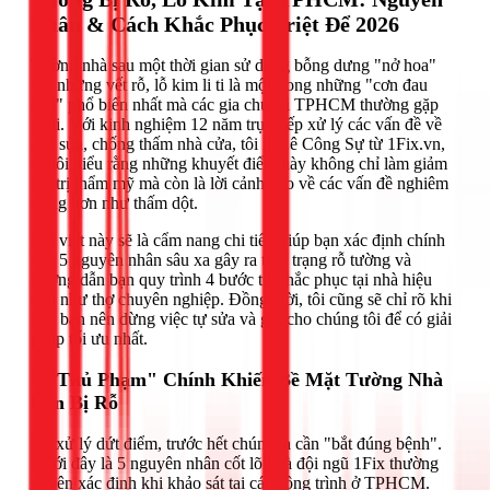
Nhân & Cách Khắc Phục Triệt Để 2026
Tường nhà sau một thời gian sử dụng bỗng dưng "nở hoa"
với những vết rỗ, lỗ kim li ti là một trong những "cơn đau
đầu" phổ biến nhất mà các gia chủ tại TPHCM thường gặp
phải. Với kinh nghiệm 12 năm trực tiếp xử lý các vấn đề về
sơn sửa, chống thấm nhà cửa, tôi là Lê Công Sự từ 1Fix.vn,
và tôi hiểu rằng những khuyết điểm này không chỉ làm giảm
giá trị thẩm mỹ mà còn là lời cảnh báo về các vấn đề nghiêm
trọng hơn như thấm dột.
Bài viết này sẽ là cẩm nang chi tiết, giúp bạn xác định chính
xác 5 nguyên nhân sâu xa gây ra tình trạng rỗ tường và
hướng dẫn bạn quy trình 4 bước tự khắc phục tại nhà hiệu
quả như thợ chuyên nghiệp. Đồng thời, tôi cũng sẽ chỉ rõ khi
nào bạn nên dừng việc tự sửa và gọi cho chúng tôi để có giải
pháp tối ưu nhất.
5 "Thủ Phạm" Chính Khiến Bề Mặt Tường Nhà
Bạn Bị Rỗ
Để xử lý dứt điểm, trước hết chúng ta cần "bắt đúng bệnh".
Dưới đây là 5 nguyên nhân cốt lõi mà đội ngũ 1Fix thường
xuyên xác định khi khảo sát tại các công trình ở TPHCM.