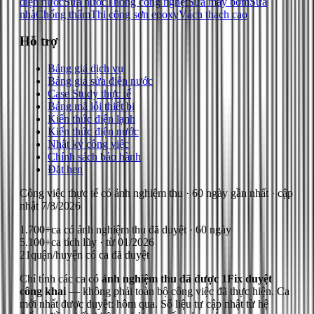
điện nước
Sửa nước
Thông cống nghẹt
Sửa máy bơm
Sửa
nhà
Chống thấm
Thi công sơn epoxy
Vách thạch cao
Hỗ trợ
Bảng giá dịch vụ
Bảng giá sửa điện nước
Case Study thực tế
Bảng mã lỗi thiết bị
Kiến thức điện lạnh
Kiến thức điện nước
Nhật ký công việc
Chính sách bảo hành
Đặt hẹn
Công việc thực tế có ảnh nghiệm thu
· 60 ngày gần nhất
· cập
nhật
7/8/2026
1.700+
ca có ảnh nghiệm thu đã duyệt · 60 ngày
5.100+
ca tích lũy · từ 01/2026
21
quận/huyện có ca đã duyệt
Chỉ tính các ca có
ảnh nghiệm thu đã được 1Fix duyệt
công khai
— không phải toàn bộ công việc đã thực hiện.
Ca
mới nhất được duyệt: hôm qua.
Số liệu tự cập nhật từ hệ