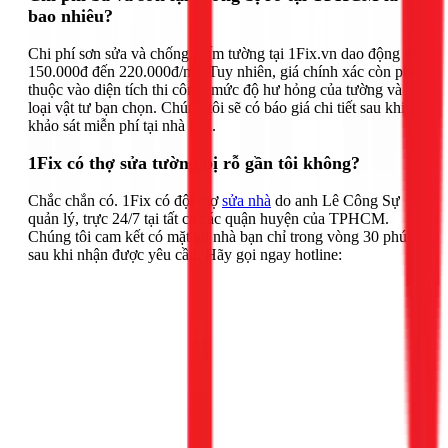
bao nhiêu?
Chi phí sơn sửa và chống thấm tường tại 1Fix.vn dao động từ
150.000đ đến 220.000đ/m². Tuy nhiên, giá chính xác còn phụ
thuộc vào diện tích thi công, mức độ hư hỏng của tường và
loại vật tư bạn chọn. Chúng tôi sẽ có báo giá chi tiết sau khi
khảo sát miễn phí tại nhà bạn.
1Fix có thợ sửa tường bị rỗ gần tôi không?
Chắc chắn có. 1Fix có đội thợ
sửa nhà
do anh Lê Công Sự
quản lý, trực 24/7 tại tất cả các quận huyện của TPHCM.
Chúng tôi cam kết có mặt tại nhà bạn chỉ trong vòng 30 phút
sau khi nhận được yêu cầu. Hãy gọi ngay hotline: