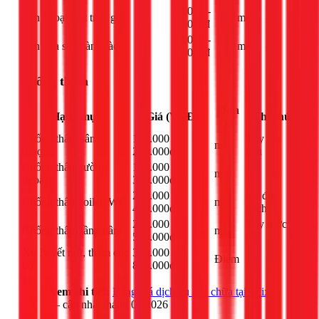
40.000 -
Sơn ngoại thất trọn gói
m²
-
75.000đ
30.000 -
Sơn cửa sắt, hàng rào
m²
-
45.000đ
Chống thấm
Đơn
Hạng mục
Giá (VNĐ)
Ghi chú
vị
Chống thấm sân
120.000 -
Tùy vật
m²
thượng
250.000đ
liệu
Chống thấm tường
150.000 -
m²
-
ngoài
300.000đ
200.000 -
Có đục
Chống thấm toilet, WC
m²
400.000đ
gạch
250.000 -
Tùy mức
Chống thấm tầng hầm
m²
500.000đ
độ
Xử lý vết nứt, thấm cục
300.000 -
Điểm
-
bộ
800.000đ
Xem chi tiết:
Bảng giá dịch vụ sửa chữa tại 1Fix
— cập nhật tháng 03/2026