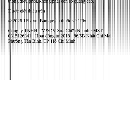
thống điều phối, không phải con số quảng cáo.
Được giới thiệu trên
© 2026 1Fix.vn. Bản quyền thuộc về 1Fix.
Công ty TNHH TM&DV Sửa Chữa Nhanh · MST
0315126341 · Hoạt động từ 2018 · 86/5B Nhất Chi Mai,
Phường Tân Bình, TP. Hồ Chí Minh