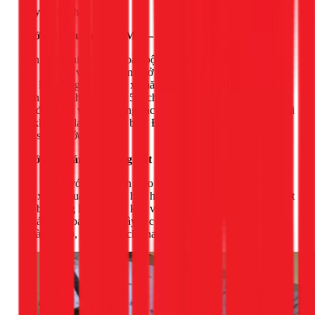
Quy trình thực hiện:
Bước 1: Chuẩn Bị Bề Mặt – Bước Quan Trọng Nhất
Dùng dao sủi cạo sạch toàn bộ lớp sơn và bột bả cũ tại khu
vực bị rỗ và vùng lân cận (mở rộng ra khoảng 5-10cm). Cạo
đến khi nào gặp lớp vữa xi măng cứng chắc thì dừng lại.
Dùng giấy nhám thô (P150) chà toàn bộ khu vực vừa cạo để
tạo độ nhám và làm phẳng các gờ cạnh. Cuối cùng, dùng chổi
và khăn ẩm lau sạch bụi bẩn. Để tường khô hoàn toàn trước
khi sang bước tiếp theo.
Bước 2: Trám Vá Bằng Bột Bả
Pha bột bả với nước sạch theo đúng tỷ lệ trên bao bì của nhà
sản xuất, khuấy đều cho hỗn hợp dẻo, mịn. Dùng bay trét một
lớp bả mỏng lên toàn bộ khu vực cần sửa. Miết bay dứt
khoát, đảm bảo bả lấp đầy các vết rỗ. Nếu vết rỗ sâu, bạn nên
bả làm 2 lớp, mỗi lớp cách nhau 2-3 giờ.