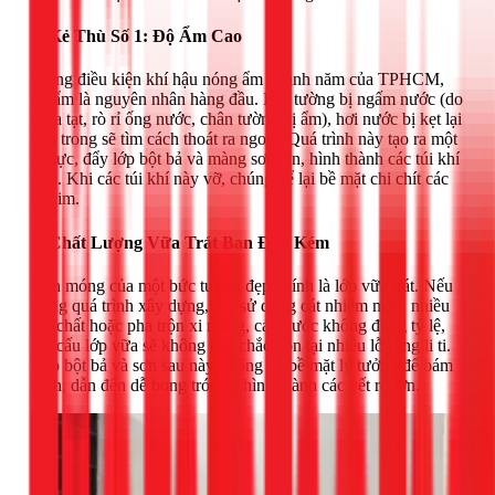
1. Kẻ Thù Số 1: Độ Ẩm Cao
Trong điều kiện khí hậu nóng ẩm quanh năm của TPHCM,
độ ẩm là nguyên nhân hàng đầu. Khi tường bị ngấm nước (do
mưa tạt, rò rỉ ống nước, chân tường bị ẩm), hơi nước bị kẹt lại
bên trong sẽ tìm cách thoát ra ngoài. Quá trình này tạo ra một
áp lực, đẩy lớp bột bả và màng sơn lên, hình thành các túi khí
nhỏ. Khi các túi khí này vỡ, chúng để lại bề mặt chi chít các
lỗ kim.
2. Chất Lượng Vữa Trát Ban Đầu Kém
Nền móng của một bức tường đẹp chính là lớp vữa trát. Nếu
trong quá trình xây dựng, thợ sử dụng cát nhiễm mặn, nhiều
tạp chất hoặc pha trộn xi măng, cát, nước không đúng tỷ lệ,
kết cấu lớp vữa sẽ không đặc chắc, tồn tại nhiều lỗ rỗng li ti.
Lớp bột bả và sơn sau này không có bề mặt lý tưởng để bám
dính, dẫn đến dễ bong tróc và hình thành các vết rỗ lớn.