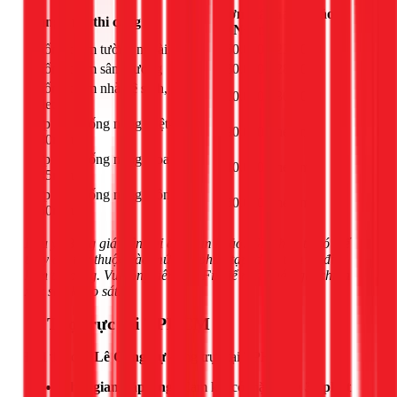
Đơn giá tham khảo
Hạng mục thi công
(VNĐ/m²)
Chống thấm tường ngoài trời
150.000 - 220.000
Chống thấm sân thượng
180.000 - 280.000
Chống thấm nhà vệ sinh, sàn
200.000 - 300.000
toilet
Lợp tôn chống nóng Việt-Nhật
290.000 (theo m²)
0.40mm
Lợp tôn chống nóng Hoa Sen
340.000 (theo m²)
0.45mm
Lợp tôn chống nóng Đông Á
360.000 (theo m²)
0.50mm
Lưu ý: Bảng giá trên chỉ để tham khảo. Giá thực tế có thể
thay đổi tùy thuộc vào mức độ phức tạp, diện tích và điều
kiện thi công. Vui lòng liên hệ 1Fix để nhận báo giá chính
xác sau khảo sát.
📍 Thợ trực tại TPHCM
Đội thợ của
Lê Công Sự
đang trực tại TPHCM.
Thời gian đáp ứng:
Cam kết có mặt trong
30 phút