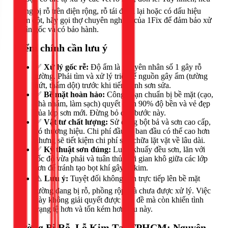
tường bị rỗ trên diện rộng, rỗ tái đi tái lại hoặc có dấu hiệu
thấm dột, hãy gọi thợ chuyên nghiệp của 1Fix để đảm bảo xử
lý tận gốc và có bảo hành.
Điểm chính cần lưu ý
✅
Xử lý gốc rễ:
Độ ẩm là nguyên nhân số 1 gây rỗ
tường. Phải tìm và xử lý triệt để nguồn gây ẩm (tường
nứt, thấm dột) trước khi tiến hành sơn sửa.
✅
Bề mặt hoàn hảo:
Công đoạn chuẩn bị bề mặt (cạo,
chà nhám, làm sạch) quyết định 90% độ bền và vẻ đẹp
của lớp sơn mới. Đừng bỏ qua bước này.
✅
Vật tư chất lượng:
Sử dụng bột bả và sơn cao cấp,
có thương hiệu. Chi phí đầu tư ban đầu có thể cao hơn
nhưng sẽ tiết kiệm chi phí sửa chữa lặt vặt về lâu dài.
✅
Kỹ thuật sơn đúng:
Luôn khuấy đều sơn, lăn với
tốc độ vừa phải và tuân thủ thời gian khô giữa các lớp
sơn để tránh tạo bọt khí gây lỗ kim.
⚠️
Lưu ý:
Tuyệt đối không sơn trực tiếp lên bề mặt
tường đang bị rỗ, phồng rộp mà chưa được xử lý. Việc
này không giải quyết được vấn đề mà còn khiến tình
trạng tệ hơn và tốn kém hơn sau này.
Tường Bị Rỗ, Lỗ Kim Tại TPHCM: Nguyên