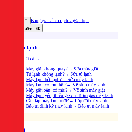
Bảng giá
Tất cả dịch vụ
Đặt hẹn
Dịch vụ
Tìm kiếm...
⌘K
Điện lạnh
Xem tất cả →
Máy giặt không quay?
→
Sửa máy giặt
Tủ lạnh không lạnh?
→
Sửa tủ lạnh
Máy lạnh hết lạnh?
→
Sửa máy lạnh
Máy lạnh có mùi hôi?
→
Vệ sinh máy lạnh
Máy giặt bẩn, có mùi?
→
Vệ sinh máy giặt
Máy lạnh yếu, thiếu gas?
→
Bơm gas máy lạnh
Cần lắp máy lạnh mới?
→
Lắp đặt máy lạnh
Bảo trì định kỳ máy lạnh
→
Bảo trì máy lạnh
Điện