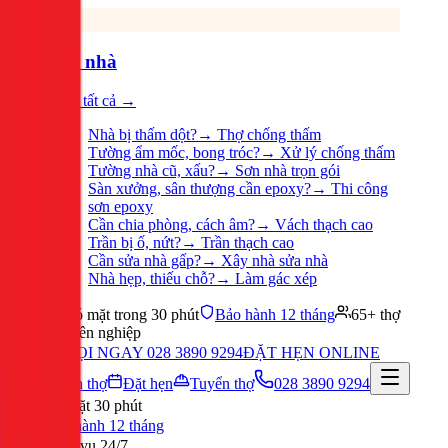
Sửa nhà
Xem tất cả →
Nhà bị thấm dột?
→
Thợ chống thấm
Tường ẩm mốc, bong tróc?
→
Xử lý chống thấm
Tường nhà cũ, xấu?
→
Sơn nhà trọn gói
Sàn xưởng, sân thượng cần epoxy?
→
Thi công
sơn epoxy
Cần chia phòng, cách âm?
→
Vách thạch cao
Trần bị ố, nứt?
→
Trần thạch cao
Cần sửa nhà gấp?
→
Xây nhà sửa nhà
Nhà hẹp, thiếu chỗ?
→
Làm gác xép
Có mặt trong 30 phút
Bảo hành 12 tháng
65+ thợ
chuyên nghiệp
GỌI NGAY 028 3890 9294
ĐẶT HẸN ONLINE
Tuyển thợ
Đặt hẹn
Tuyển thợ
028 3890 9294
Có mặt 30 phút
Bảo hành 12 tháng
Phục vụ 24/7