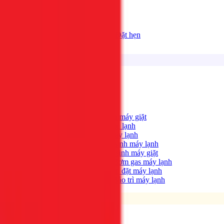
Bảng giá
Tất cả dịch vụ
Đặt hẹn
Dịch vụ
Tìm kiếm...
⌘K
Điện lạnh
Xem tất cả →
Máy giặt không quay?
→
Sửa máy giặt
Tủ lạnh không lạnh?
→
Sửa tủ lạnh
Máy lạnh hết lạnh?
→
Sửa máy lạnh
Máy lạnh có mùi hôi?
→
Vệ sinh máy lạnh
Máy giặt bẩn, có mùi?
→
Vệ sinh máy giặt
Máy lạnh yếu, thiếu gas?
→
Bơm gas máy lạnh
Cần lắp máy lạnh mới?
→
Lắp đặt máy lạnh
Bảo trì định kỳ máy lạnh
→
Bảo trì máy lạnh
Điện