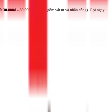
từ
30.000đ - 80.000đ/m²
(bao gồm vật tư và nhân công). Gọi ngay