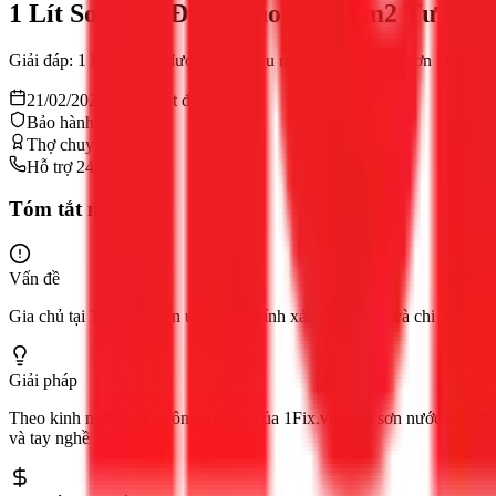
1 Lít Sơn Sơn Được Bao Nhiêu m2 Tường 
Giải đáp: 1 lít sơn sơn được bao nhiêu m2 tường? & 1 lít sơn Dulux b
21/02/2026
14
phút đọc
Bảo hành 12 tháng
Thợ chuyên nghiệp
Hỗ trợ 24/7
Tóm tắt nhanh
Vấn đề
Gia chủ tại TPHCM cần ước tính chính xác lượng sơn và chi phí để s
Giải pháp
Theo kinh nghiệm thi công thực tế của 1Fix.vn, 1 lít sơn nước chất l
và tay nghề thợ.