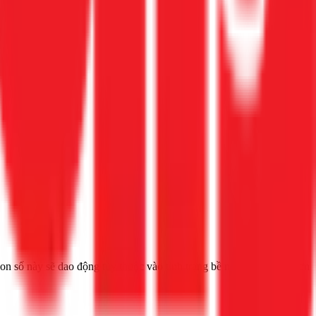
Con số này sẽ dao động tùy thuộc vào tình trạng bề mặt tường, loại sơn