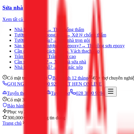
Sửa nhà
Xem tất cả →
Nhà bị thấm dột?
→
Thợ chống thấm
Tường ẩm mốc, bong tróc?
→
Xử lý chống thấm
Tường nhà cũ, xấu?
→
Sơn nhà trọn gói
Sàn xưởng, sân thượng cần epoxy?
→
Thi công sơn epoxy
Cần chia phòng, cách âm?
→
Vách thạch cao
Trần bị ố, nứt?
→
Trần thạch cao
Cần sửa nhà gấp?
→
Xây nhà sửa nhà
Nhà hẹp, thiếu chỗ?
→
Làm gác xép
Có mặt trong 30 phút
Bảo hành 12 tháng
65+ thợ chuyên nghi
GỌI NGAY 028 3890 9294
ĐẶT HẸN ONLINE
Tuyển thợ
Đặt hẹn
Tuyển thợ
028 3890 9294
Có mặt 30 phút
Bảo hành 12 tháng
Phục vụ 24/7
300,000+ khách hàng tin dùng
Trang chủ
Sửa nhà