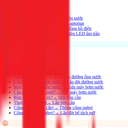
Xem tất cả →
Điện nhà có vấn đề?
→
Thợ điện nước
Aptomat hay nhảy?
→
Lắp đặt aptomat
Cần lắp đồng hồ mới?
→
Lắp đồng hồ điện
Thay đèn, lắp đèn mới
→
Lắp đèn LED âm trần
Nước
Xem tất cả →
Ống nước bị rỉ, rò?
→
Thi công đường ống nước
Cần lắp đường nước mới?
→
Lắp đặt đường nước
Máy bơm không lên nước?
→
Sửa máy bơm nước
Cần lắp máy bơm mới?
→
Lắp máy bơm nước
Bồn cầu bị nghẹt, rò?
→
Sửa bồn cầu
Thay bồn cầu mới
→
Lắp bồn cầu
Cống nghẹt khẩn cấp!
→
Thông cống nghẹt
Cống nhà hàng nghẹt?
→
Lắp đặt bể tách mỡ